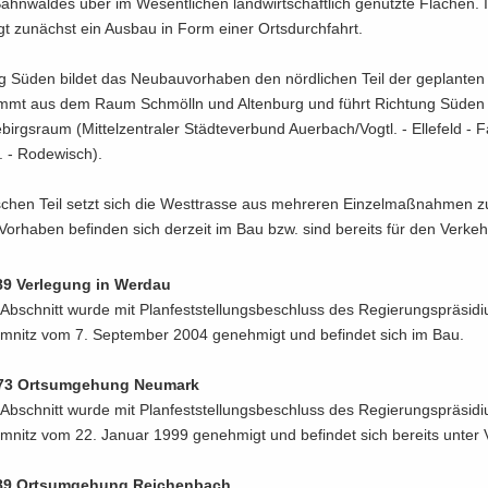
hn­wal­des über im We­sent­li­chen land­wirt­schaft­lich ge­nutz­te Flä­chen. 
gt zu­nächst ein Aus­bau in Form einer Orts­durch­fahrt.
g Süden bil­det das Neu­bau­vor­ha­ben den nörd­li­chen Teil der ge­plan­ten
ommt aus dem Raum Schmölln und Al­ten­burg und führt Rich­tung Süden
birgs­raum (Mit­tel­zen­tra­ler Städ­te­ver­bund Au­er­bach/Vogtl. - El­le­feld - F
. - Ro­de­wisch).
­schen Teil setzt sich die West­tras­se aus meh­re­ren Ein­zel­maß­nah­men 
Vor­ha­ben be­fin­den sich der­zeit im Bau bzw. sind be­reits für den Ver­keh
89 Ver­le­gung in Wer­dau
Ab­schnitt wurde mit Plan­fest­stel­lungs­be­schluss des Re­gie­rungs­prä­si­d
­nitz vom 7. Sep­tem­ber 2004 ge­neh­migt und be­fin­det sich im Bau.
73 Orts­um­ge­hung Neu­mark
Ab­schnitt wurde mit Plan­fest­stel­lungs­be­schluss des Re­gie­rungs­prä­si­d
­nitz vom 22. Ja­nu­ar 1999 ge­neh­migt und be­fin­det sich be­reits unter 
89 Orts­um­ge­hung Rei­chen­bach