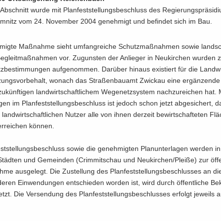
Ab­schnitt wurde mit Plan­fest­stel­lungs­be­schluss des Re­gie­rungs­prä­si­d
­nitz vom 24. No­vem­ber 2004 ge­neh­migt und be­fin­det sich im Bau.
­mig­te Maß­nah­me sieht um­fang­rei­che Schutz­maß­nah­men sowie land­sch
Be­gleit­maß­nah­men vor. Zu­guns­ten der An­lie­ger in Neu­kir­chen wur­den zu
­be­stim­mun­gen auf­ge­nom­men. Dar­über hin­aus exis­tiert für die Land­wi
zungs­vor­be­halt, wo­nach das Stra­ßen­bau­amt Zwi­ckau eine er­gän­zen­d
­künf­ti­gen land­wirt­schaft­li­chem We­ge­netz­sys­tem nach­zu­rei­chen hat.
­gen im Plan­fest­stel­lungs­be­schluss ist je­doch schon jetzt ab­ge­si­chert, 
en land­wirt­schaft­li­chen Nut­zer alle von ihnen der­zeit be­wirt­schaf­te­ten F
 er­rei­chen kön­nen.
st­stel­lungs­be­schluss sowie die ge­neh­mig­ten Plan­un­ter­la­gen wer­den 
 Städ­ten und Ge­mein­den (Crim­mit­schau und Neu­kir­chen/Plei­ße) zur öf­fe
ah­me aus­ge­legt. Die Zu­stel­lung des Plan­fest­stel­lungs­be­schlus­ses an die 
eren Ein­wen­dun­gen ent­schie­den wor­den ist, wird durch öf­fent­li­che Be
tzt. Die Ver­sen­dung des Plan­fest­stel­lungs­be­schlus­ses er­folgt je­weils a