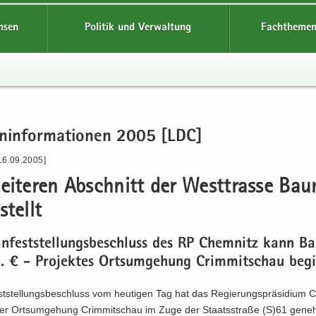
hsen
Politik und Verwaltung
Fachthemen
en­in­for­ma­tio­nen 2005 [LDC]
16.09.2005]
i­te­ren Ab­schnitt der West­tras­se Bau­
­stellt
n­fest­stel­lungs­be­schluss des RP Chem­nitz kann B
 € - Pro­jek­tes Orts­um­ge­hung Crim­mit­schau be­g
st­stel­lungs­be­schluss vom heu­ti­gen Tag hat das Re­gie­rungs­prä­si­di­um 
r Orts­um­ge­hung Crim­mit­schau im Zuge der Staats­stra­ße (S)61 ge­neh