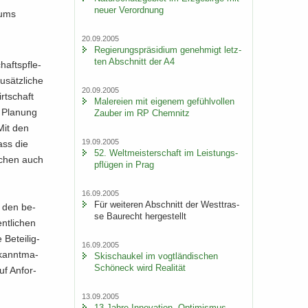
neuer Ver­ord­nung
i­ums
20.09.2005
Re­gie­rungs­prä­si­di­um ge­neh­migt letz­
ten Ab­schnitt der A4
afts­pfle­
­sätz­li­che
20.09.2005
rt­schaft
Ma­le­rei­en mit ei­ge­nem ge­fühl­vol­len
e Pla­nung
Zau­ber im RP Chem­nitz
 Mit den
19.09.2005
dass die
52. Welt­meis­ter­schaft im Leis­tungs­
lä­chen auch
pflü­gen in Prag
16.09.2005
Für wei­te­ren Ab­schnitt der West­tras­
in den be­
se Bau­recht her­ge­stellt
nt­li­chen
Be­tei­lig­
16.09.2005
­kannt­ma­
Ski­schau­kel im vogt­län­di­schen
Schöneck wird Rea­li­tät
uf An­for­
13.09.2005
13 Jahre In­no­va­ti­on, Op­ti­mis­mus