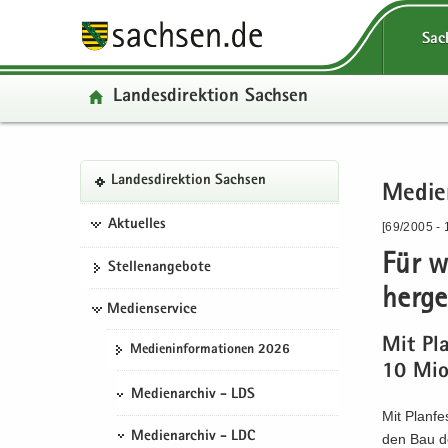
P
P
H
W
S
P
Sac
o
o
a
e
e
o
r
r
u
i
r
r
Lan­des­di­rek­ti­on Sach­sen
­
­
p
­
­
­
t
t
t
t
v
t
a
a
­
e
i
a
l
l
i
­
c
P
S
W
l
Lan­des­di­rek­ti­on Sach­sen
­
­
n
r
e
Me­di­
H
o
e
e
­
ü
n
­
e
a
r
r
i
ü
Aktuelles
[69/2005 - 
b
a
h
I
u
­
­
­
b
e
­
a
n
Für we
p
t
v
t
e
Stel­len­an­ge­bo­te
r
v
l
­
t
a
i
e
r
her­ge
­
i
t
f
­
Medienservice
l
c
­
­
g
­
o
i
­
e
r
g
Mit Pla
Me­di­en­in­for­ma­tio­nen 2026
r
g
r
n
n
e
r
10 Mio.
e
a
­
­
a
I
e
Medienarchiv - LDS
i
­
m
h
­
n
i
Mit Plan­fe
­
t
a
a
v
­
­
Medienarchiv - LDC
den Bau de
f
i
­
l