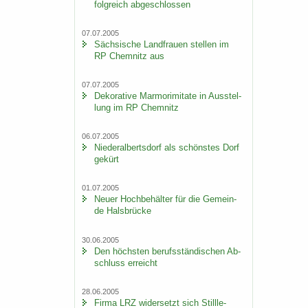
folg­reich ab­ge­schlos­sen
07.07.2005
Säch­si­sche Land­frau­en stel­len im
RP Chem­nitz aus
07.07.2005
De­ko­ra­ti­ve Mar­mo­r­imi­ta­te in Aus­stel­
lung im RP Chem­nitz
06.07.2005
Nie­der­al­berts­dorf als schöns­tes Dorf
ge­kürt
01.07.2005
Neuer Hoch­be­häl­ter für die Ge­mein­
de Hals­brü­cke
30.06.2005
Den höchs­ten be­rufs­stän­di­schen Ab­
schluss er­reicht
28.06.2005
Firma LRZ wi­der­setzt sich Still­le­