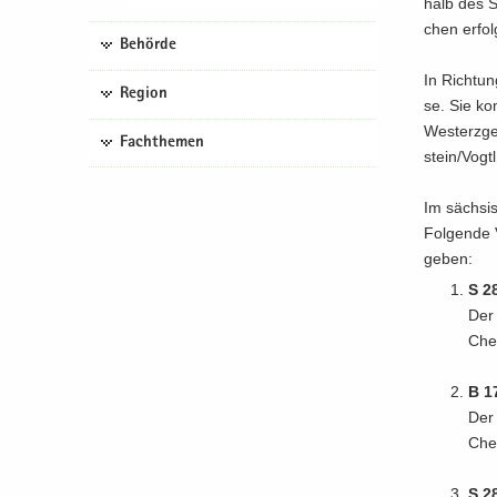
halb des Sa
chen er­fol
Behörde
In Rich­tun
Region
se. Sie k
West­erz­ge­
Fachthemen
stein/Vogtl
Im säch­si
Fol­gen­de 
ge­ben:
S 2
Der 
Chem
B 1
Der 
Chem
S 2