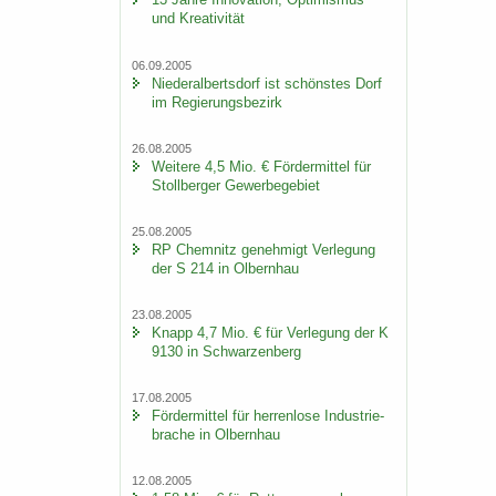
und Krea­ti­vi­tät
06.09.2005
Nie­der­al­berts­dorf ist schöns­tes Dorf
im Re­gie­rungs­be­zirk
26.08.2005
Wei­te­re 4,5 Mio. € För­der­mit­tel für
Stoll­ber­ger Ge­wer­be­ge­biet
25.08.2005
RP Chem­nitz ge­neh­migt Ver­le­gung
der S 214 in Ol­bern­hau
23.08.2005
Knapp 4,7 Mio. € für Ver­le­gung der K
9130 in Schwar­zen­berg
17.08.2005
För­der­mit­tel für her­ren­lo­se In­dus­trie­
bra­che in Ol­bern­hau
12.08.2005