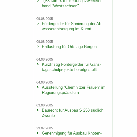
1,58 Mio. € für Ret­tungs­zweck­ver­
band "West­sach­sen"
09.08.2005
För­der­gel­der für Sa­nie­rung der Ab­
was­ser­ent­sor­gung im Kur­ort
09.08.2005
Ent­las­tung für Orts­la­ge Ber­gen
04.08.2005
Kurz­fris­tig För­der­gel­der für Ganz­
tags­schul­pro­jek­te be­reit­ge­stellt
04.08.2005
Aus­stel­lung “Chem­nit­zer Frau­en“ im
Re­gie­rungs­prä­si­di­um
03.08.2005
Bau­recht für Aus­bau S 258 süd­lich
Zwö­nitz
29.07.2005
Ge­neh­mi­gung für Aus­bau Kno­ten­