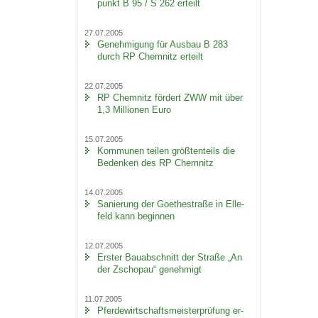
punkt B 95 / S 262 er­teilt
27.07.2005
Ge­neh­mi­gung für Aus­bau B 283
durch RP Chem­nitz er­teilt
22.07.2005
RP Chem­nitz för­dert ZWW mit über
1,3 Mil­lio­nen Euro
15.07.2005
Kom­mu­nen tei­len größ­ten­teils die
Be­den­ken des RP Chem­nitz
14.07.2005
Sa­nie­rung der Goe­the­stra­ße in El­le­
feld kann be­gin­nen
12.07.2005
Ers­ter Bau­ab­schnitt der Stra­ße „An
der Zscho­pau“ ge­neh­migt
11.07.2005
Pfer­de­wirt­schafts­meis­ter­prü­fung er­