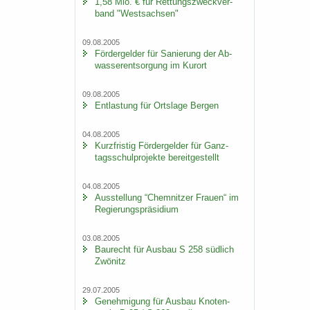
1,58 Mio. € für Ret­tungs­zweck­ver­
band "West­sach­sen"
09.08.2005
För­der­gel­der für Sa­nie­rung der Ab­
was­ser­ent­sor­gung im Kur­ort
09.08.2005
Ent­las­tung für Orts­la­ge Ber­gen
04.08.2005
Kurz­fris­tig För­der­gel­der für Ganz­
tags­schul­pro­jek­te be­reit­ge­stellt
04.08.2005
Aus­stel­lung “Chem­nit­zer Frau­en“ im
Re­gie­rungs­prä­si­di­um
03.08.2005
Bau­recht für Aus­bau S 258 süd­lich
Zwö­nitz
29.07.2005
Ge­neh­mi­gung für Aus­bau Kno­ten­