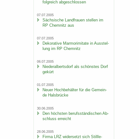
folg­reich ab­ge­schlos­sen
07.07.2005
Säch­si­sche Land­frau­en stel­len im
RP Chem­nitz aus
07.07.2005
De­ko­ra­ti­ve Mar­mo­r­imi­ta­te in Aus­stel­
lung im RP Chem­nitz
06.07.2005
Nie­der­al­berts­dorf als schöns­tes Dorf
ge­kürt
01.07.2005
Neuer Hoch­be­häl­ter für die Ge­mein­
de Hals­brü­cke
30.06.2005
Den höchs­ten be­rufs­stän­di­schen Ab­
schluss er­reicht
28.06.2005
Firma LRZ wi­der­setzt sich Still­le­