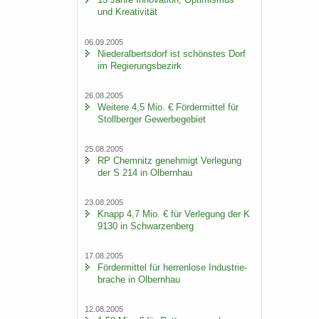
und Krea­ti­vi­tät
06.09.2005
Nie­der­al­berts­dorf ist schöns­tes Dorf
im Re­gie­rungs­be­zirk
26.08.2005
Wei­te­re 4,5 Mio. € För­der­mit­tel für
Stoll­ber­ger Ge­wer­be­ge­biet
25.08.2005
RP Chem­nitz ge­neh­migt Ver­le­gung
der S 214 in Ol­bern­hau
23.08.2005
Knapp 4,7 Mio. € für Ver­le­gung der K
9130 in Schwar­zen­berg
17.08.2005
För­der­mit­tel für her­ren­lo­se In­dus­trie­
bra­che in Ol­bern­hau
12.08.2005