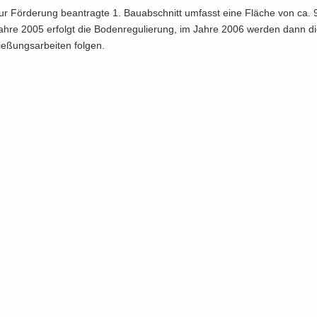
ur För­de­rung be­an­trag­te 1. Bau­ab­schnitt um­fasst eine Flä­che von ca. 
hre 2005 er­folgt die Bo­den­re­gu­lie­rung, im Jahre 2006 wer­den dann di
e­ßungs­ar­bei­ten fol­gen.