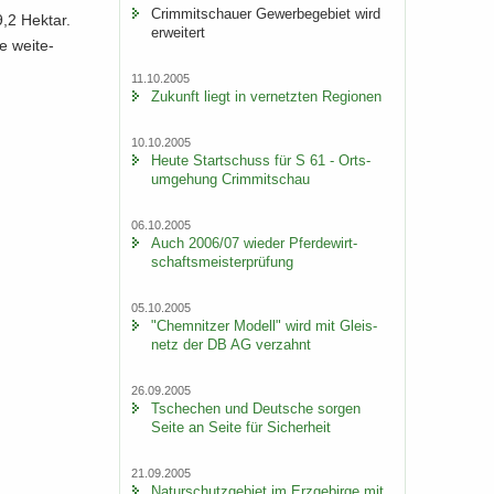
Crim­mit­schau­er Ge­wer­be­ge­biet wird
9,2 Hekt­ar.
er­wei­tert
e wei­te­
11.10.2005
Zu­kunft liegt in ver­netz­ten Re­gio­nen
10.10.2005
Heute Start­schuss für S 61 - Orts­
um­ge­hung Crim­mit­schau
06.10.2005
Auch 2006/07 wie­der Pfer­de­wirt­
schafts­meis­ter­prü­fung
05.10.2005
"Chem­nit­zer Mo­dell" wird mit Gleis­
netz der DB AG ver­zahnt
26.09.2005
Tsche­chen und Deut­sche sor­gen
Seite an Seite für Si­cher­heit
21.09.2005
Na­tur­schutz­ge­biet im Erz­ge­bir­ge mit