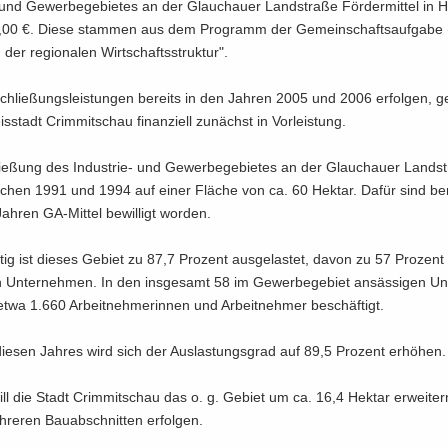
 und Ge­wer­be­ge­bie­tes an der Glauchau­er Land­stra­ße För­der­mit­tel in
00 €. Diese stam­men aus dem Pro­gramm der Ge­mein­schafts­auf­ga­be 
der re­gio­na­len Wirt­schafts­struk­tur".
chlie­ßungs­leis­tun­gen be­reits in den Jah­ren 2005 und 2006 er­fol­gen, g
­stadt Crim­mit­schau fi­nan­zi­ell zu­nächst in Vor­leis­tung.
ie­ßung des Industrie-​ und Ge­wer­be­ge­bie­tes an der Glauchau­er Land­st
i­schen 1991 und 1994 auf einer Flä­che von ca. 60 Hekt­ar. Dafür sind be­r
h­ren GA-​Mittel be­wil­ligt wor­den.
tig ist die­ses Ge­biet zu 87,7 Pro­zent aus­ge­las­tet, davon zu 57 Pro­zent 
en Un­ter­neh­men. In den ins­ge­samt 58 im Ge­wer­be­ge­biet an­säs­si­gen Un
wa 1.660 Ar­beit­neh­me­rin­nen und Ar­beit­neh­mer be­schäf­tigt.
e­sen Jah­res wird sich der Aus­las­tungs­grad auf 89,5 Pro­zent er­hö­hen.
ll die Stadt Crim­mit­schau das o. g. Ge­biet um ca. 16,4 Hekt­ar er­wei­ter
­re­ren Bau­ab­schnit­ten er­fol­gen.