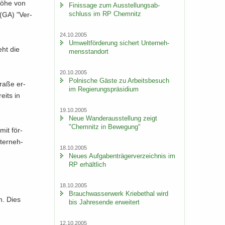
 Höhe von
Fi­nis­sa­ge zum Aus­stel­lungs­ab­
schluss im RP Chem­nitz
(GA) "Ver­
24.10.2005
Um­welt­för­de­rung si­chert Un­ter­neh­
eht die
mens­stand­ort
20.10.2005
Pol­ni­sche Gäste zu Ar­beits­be­such
ra­ße er­
im Re­gie­rungs­prä­si­di­um
eits in
19.10.2005
Neue Wan­der­aus­stel­lung zeigt
"Chem­nitz in Be­we­gung"
mit för­
­ter­neh­
18.10.2005
Neues Auf­ga­ben­trä­ger­ver­zeich­nis im
RP er­hält­lich
18.10.2005
Brauch­was­ser­werk Krie­be­thal wird
n. Dies
bis Jah­res­en­de er­wei­tert
12.10.2005