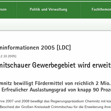
hsen
Politik und Verwaltung
Fachthemen
en­in­for­ma­tio­nen 2005 [LDC]
12.10.2005]
it­schau­er Ge­wer­be­ge­biet wird er­wei­t
­nitz be­wil­ligt För­der­mit­tel von reich­lich 2 Mio
Er­freu­li­cher Aus­las­tungs­grad von knapp 90 Pro­
re 2007 und 2008 be­wil­ligt das Re­gie­rungs­prä­si­di­um Chem­nitz mit kürz
Be­scheid der Gro­ßen Kreis­stadt Crim­mit­schau für die Er­wei­te­rung ihre