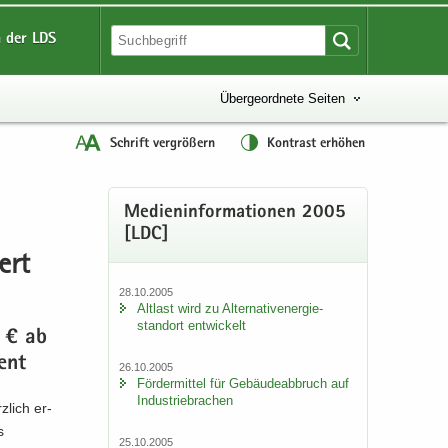
 der LDS
Übergeordnete Seiten
Schrift vergrößern
Kontrast erhöhen
Me­di­en­in­for­ma­tio­nen 2005
[LDC]
ert
28.10.2005
Alt­last wird zu Al­ter­na­tiv­ener­gie­
stand­ort ent­wi­ckelt
. € ab
zent
26.10.2005
För­der­mit­tel für Ge­bäu­de­ab­bruch auf
In­dus­trie­bra­chen
­lich er­
s
25.10.2005