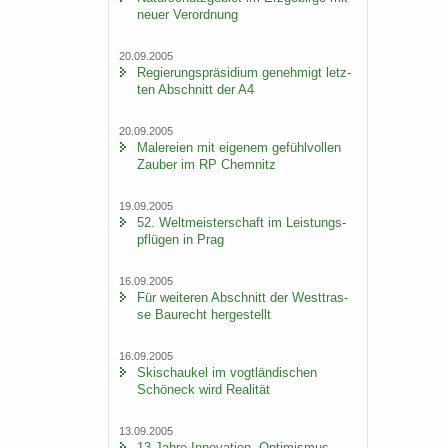
neuer Ver­ord­nung
20.09.2005
Re­gie­rungs­prä­si­di­um ge­neh­migt letz­
ten Ab­schnitt der A4
20.09.2005
Ma­le­rei­en mit ei­ge­nem ge­fühl­vol­len
Zau­ber im RP Chem­nitz
19.09.2005
52. Welt­meis­ter­schaft im Leis­tungs­
pflü­gen in Prag
16.09.2005
Für wei­te­ren Ab­schnitt der West­tras­
se Bau­recht her­ge­stellt
16.09.2005
Ski­schau­kel im vogt­län­di­schen
Schöneck wird Rea­li­tät
13.09.2005
13 Jahre In­no­va­ti­on, Op­ti­mis­mus