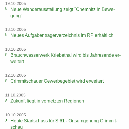
19.10.2005
Neue Wan­der­aus­stel­lung zeigt "Chem­nitz in Be­we­
gung"
18.10.2005
Neues Auf­ga­ben­trä­ger­ver­zeich­nis im RP er­hält­lich
18.10.2005
Brauch­was­ser­werk Krie­be­thal wird bis Jah­res­en­de er­
wei­tert
12.10.2005
Crim­mit­schau­er Ge­wer­be­ge­biet wird er­wei­tert
11.10.2005
Zu­kunft liegt in ver­netz­ten Re­gio­nen
10.10.2005
Heute Start­schuss für S 61 - Orts­um­ge­hung Crim­mit­
schau