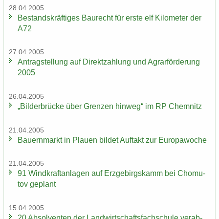
28.04.2005
Be­stands­kräf­ti­ges Bau­recht für erste elf Ki­lo­me­ter der
A72
27.04.2005
An­trag­stel­lung auf Di­rekt­zah­lung und Agrar­för­de­rung
2005
26.04.2005
„Bil­der­brü­cke über Gren­zen hin­weg“ im RP Chem­nitz
21.04.2005
Bau­ern­markt in Plau­en bil­det Auf­takt zur Eu­ro­pa­wo­che
21.04.2005
91 Wind­kraft­an­la­gen auf Erz­ge­birgs­kamm bei Chomu­
tov ge­plant
15.04.2005
20 Ab­sol­ven­ten der Land­wirt­schafts­fach­schu­le ver­ab­