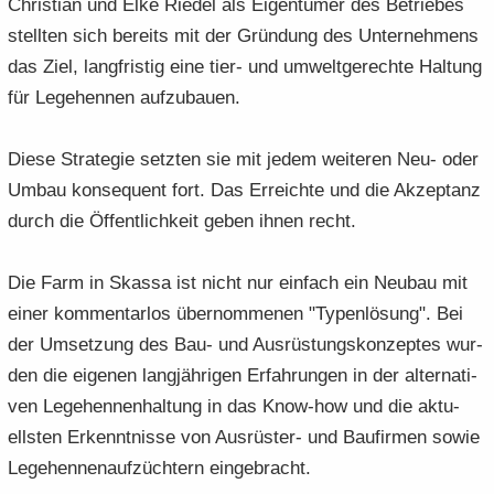
Chris­ti­an und Elke Rie­del als Ei­gen­tü­mer des Be­trie­bes
stell­ten sich be­reits mit der Grün­dung des Un­ter­neh­mens
das Ziel, lang­fris­tig eine tier- und um­welt­ge­rech­te Hal­tung
für Le­ge­hen­nen auf­zu­bau­en.
Diese Stra­te­gie setz­ten sie mit jedem wei­te­ren Neu- oder
Umbau kon­se­quent fort. Das Er­reich­te und die Ak­zep­tanz
durch die Öf­fent­lich­keit geben ihnen recht.
Die Farm in Skas­sa ist nicht nur ein­fach ein Neu­bau mit
einer kom­men­tar­los über­nom­me­nen "Ty­pen­lö­sung". Bei
der Um­set­zung des Bau- und Aus­rüs­tungs­kon­zep­tes wur­
den die ei­ge­nen lang­jäh­ri­gen Er­fah­run­gen in der al­ter­na­ti­
ven Le­ge­hen­nen­hal­tung in das Know-​how und die ak­tu­
ells­ten Er­kennt­nis­se von Ausrüster-​ und Bau­fir­men sowie
Le­ge­hen­nen­auf­züch­tern ein­ge­bracht.