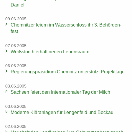
Da­ni­el
09.06.2005
Chem­nit­zer fei­ern im Was­ser­schloss ihr 3. Be­hör­den­
fest
07.06.2005
Weiß­storch er­hält neuen Le­bens­raum
06.06.2005
Re­gie­rungs­prä­si­di­um Chem­nitz un­ter­stützt Pro­jekt­ta­ge
03.06.2005
Sach­sen fei­ert den In­ter­na­tio­na­ler Tag der Milch
03.06.2005
Mo­der­ne Klär­an­la­gen für Len­gen­feld und Bo­ckau
02.06.2005