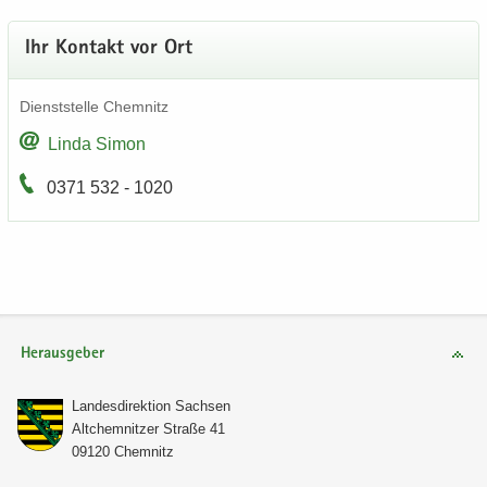
Ihr Kon­takt vor Ort
Dienst­stel­le Chem­nitz
Linda Simon
0371 532 - 1020
Herausgeber
Lan­des­di­rek­ti­on Sach­sen
Alt­chem­nit­zer Stra­ße 41
09120 Chem­nitz