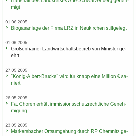
Haus­halt des Land­krei­ses Aue-​Schwarzenberg ge­neh­
migt
01.06.2005
Bio­gas­an­la­ge der Firma LRZ in Neu­kir­chen still­ge­legt
01.06.2005
Gro­ßen­hai­ner Land­wirt­schafts­be­trieb von Mi­nis­ter ge­
ehrt
27.05.2005
"König-​Albert-Brücke" wird für knapp eine Mil­li­on € sa­
niert
26.05.2005
Fa. Cho­ren er­hält im­mis­si­ons­schutz­recht­li­che Ge­neh­
mi­gung
23.05.2005
Mar­kers­ba­cher Orts­um­ge­hung durch RP Chem­nitz ge­