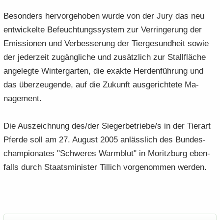
Be­son­ders her­vor­ge­ho­ben wurde von der Jury das neu
ent­wi­ckel­te Be­feuch­tungs­sys­tem zur Ver­rin­ge­rung der
Emis­sio­nen und Ver­bes­se­rung der Tier­ge­sund­heit sowie
der je­der­zeit zu­gäng­li­che und zu­sätz­lich zur Stall­flä­che
an­ge­leg­te Win­ter­gar­ten, die ex­ak­te Her­den­füh­rung und
das über­zeu­gen­de, auf die Zu­kunft aus­ge­rich­te­te Ma­
nage­ment.
Die Aus­zeich­nung des/der Sie­ger­be­trie­be/s in der Tier­art
Pfer­de soll am 27. Au­gust 2005 an­läss­lich des Bun­de­s­
cham­pio­na­tes "Schwe­res Warm­blut" in Mo­ritz­burg eben­
falls durch Staats­mi­nis­ter Til­lich vor­ge­nom­men wer­den.