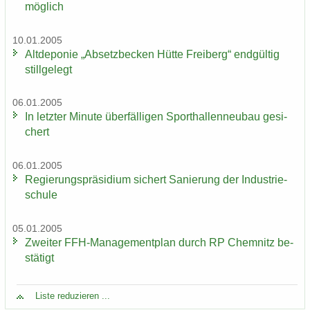
mög­lich
10.01.2005
Alt­de­po­nie „Ab­setz­be­cken Hütte Frei­berg“ end­gül­tig
still­ge­legt
06.01.2005
In letz­ter Mi­nu­te über­fäl­li­gen Sport­hal­len­neu­bau ge­si­
chert
06.01.2005
Re­gie­rungs­prä­si­di­um si­chert Sa­nie­rung der In­dus­trie­
schu­le
05.01.2005
Zwei­ter FFH-​Managementplan durch RP Chem­nitz be­
stä­tigt
Liste re­du­zie­ren ...