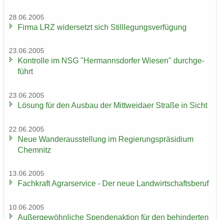
28.06.2005
Firma LRZ wi­der­setzt sich Still­le­gungs­ver­fü­gung
23.06.2005
Kon­trol­le im NSG "Her­manns­dor­fer Wie­sen" durch­ge­
führt
23.06.2005
Lö­sung für den Aus­bau der Mitt­wei­da­er Stra­ße in Sicht
22.06.2005
Neue Wan­der­aus­stel­lung im Re­gie­rungs­prä­si­di­um
Chem­nitz
13.06.2005
Fach­kraft Agrar­ser­vice - Der neue Land­wirt­schafts­be­ruf
10.06.2005
Au­ßer­ge­wöhn­li­che Spen­den­ak­ti­on für den be­hin­der­ten