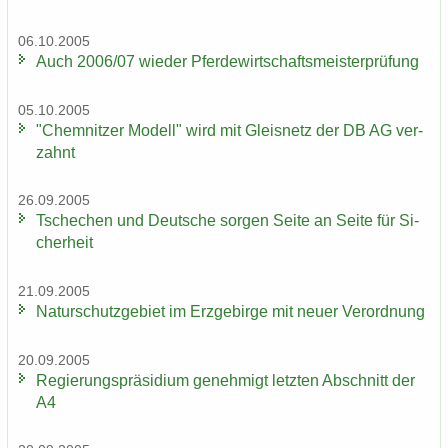
06.10.2005
Auch 2006/07 wie­der Pfer­de­wirt­schafts­meis­ter­prü­fung
05.10.2005
"Chem­nit­zer Mo­dell" wird mit Gleis­netz der DB AG ver­
zahnt
26.09.2005
Tsche­chen und Deut­sche sor­gen Seite an Seite für Si­
cher­heit
21.09.2005
Na­tur­schutz­ge­biet im Erz­ge­bir­ge mit neuer Ver­ord­nung
20.09.2005
Re­gie­rungs­prä­si­di­um ge­neh­migt letz­ten Ab­schnitt der
A4