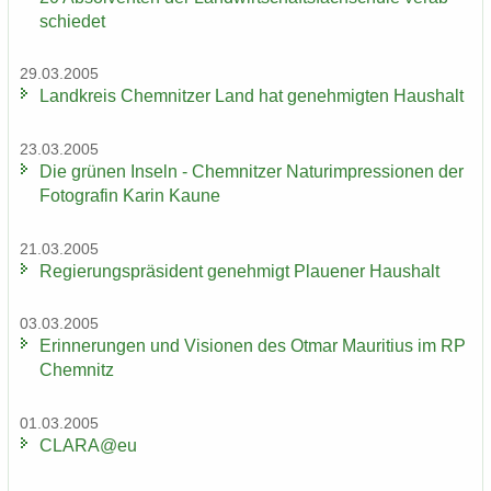
schie­det
29.03.2005
Land­kreis Chem­nit­zer Land hat ge­neh­mig­ten Haus­halt
23.03.2005
Die grü­nen In­seln - Chem­nit­zer Na­turim­pres­sio­nen der
Fo­to­gra­fin Karin Kaune
21.03.2005
Re­gie­rungs­prä­si­dent ge­neh­migt Plaue­ner Haus­halt
03.03.2005
Er­in­ne­run­gen und Vi­sio­nen des Otmar Mau­ri­ti­us im RP
Chem­nitz
01.03.2005
CLARA@eu