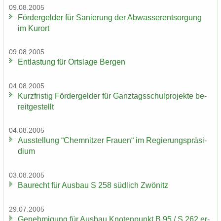
09.08.2005
För­der­gel­der für Sa­nie­rung der Ab­was­ser­ent­sor­gung
im Kur­ort
09.08.2005
Ent­las­tung für Orts­la­ge Ber­gen
04.08.2005
Kurz­fris­tig För­der­gel­der für Ganz­tags­schul­pro­jek­te be­
reit­ge­stellt
04.08.2005
Aus­stel­lung “Chem­nit­zer Frau­en“ im Re­gie­rungs­prä­si­
di­um
03.08.2005
Bau­recht für Aus­bau S 258 süd­lich Zwö­nitz
29.07.2005
Ge­neh­mi­gung für Aus­bau Kno­ten­punkt B 95 / S 262 er­