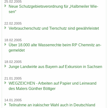
25.02.2005
Neue Schutz­ge­biets­ver­ord­nung für „Halb­mei­ler Wie­
sen“
22.02.2005
Ver­brau­cher­schutz und Tier­schutz sind ge­währ­leis­tet
18.02.2005
Über 18.000 alte Was­ser­rech­te beim RP Chem­nitz an­
ge­mel­det
18.02.2005
Junge Land­wir­te aus Bay­ern auf Ex­kur­si­on in Sach­sen
21.01.2005
WEG­ZEI­CHEN - Ar­bei­ten auf Pa­pier und Lein­wand
des Ma­lers Gün­ther Bött­ger
14.01.2005
Teil­nah­me an ira­ki­scher Wahl auch in Deutsch­land