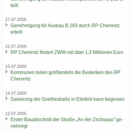
teilt
27.07.2005
Ge­neh­mi­gung für Aus­bau B 283 durch RP Chem­nitz
er­teilt
22.07.2005
RP Chem­nitz för­dert ZWW mit über 1,3 Mil­lio­nen Euro
15.07.2005
Kom­mu­nen tei­len größ­ten­teils die Be­den­ken des RP
Chem­nitz
14.07.2005
Sa­nie­rung der Goe­the­stra­ße in El­le­feld kann be­gin­nen
12.07.2005
Ers­ter Bau­ab­schnitt der Stra­ße „An der Zscho­pau“ ge­
neh­migt