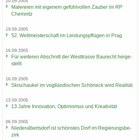
20.09.2005
Ma­le­rei­en mit ei­ge­nem ge­fühl­vol­len Zau­ber im RP
Chem­nitz
19.09.2005
52. Welt­meis­ter­schaft im Leis­tungs­pflü­gen in Prag
16.09.2005
Für wei­te­ren Ab­schnitt der West­tras­se Bau­recht her­ge­
stellt
16.09.2005
Ski­schau­kel im vogt­län­di­schen Schöneck wird Rea­li­tät
13.09.2005
13 Jahre In­no­va­ti­on, Op­ti­mis­mus und Krea­ti­vi­tät
06.09.2005
Nie­der­al­berts­dorf ist schöns­tes Dorf im Re­gie­rungs­be­
zirk