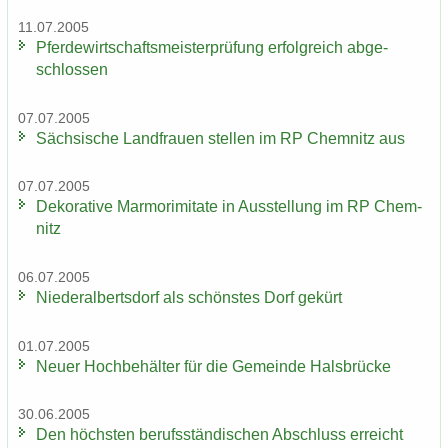
11.07.2005
Pfer­de­wirt­schafts­meis­ter­prü­fung er­folg­reich ab­ge­
schlos­sen
07.07.2005
Säch­si­sche Land­frau­en stel­len im RP Chem­nitz aus
07.07.2005
De­ko­ra­ti­ve Mar­mo­r­imi­ta­te in Aus­stel­lung im RP Chem­
nitz
06.07.2005
Nie­der­al­berts­dorf als schöns­tes Dorf ge­kürt
01.07.2005
Neuer Hoch­be­häl­ter für die Ge­mein­de Hals­brü­cke
30.06.2005
Den höchs­ten be­rufs­stän­di­schen Ab­schluss er­reicht