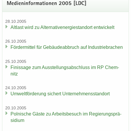
Me­di­en­in­for­ma­tio­nen 2005 [LDC]
28.10.2005
Alt­last wird zu Al­ter­na­tiv­ener­gie­stand­ort ent­wi­ckelt
26.10.2005
För­der­mit­tel für Ge­bäu­de­ab­bruch auf In­dus­trie­bra­chen
25.10.2005
Fi­nis­sa­ge zum Aus­stel­lungs­ab­schluss im RP Chem­
nitz
24.10.2005
Um­welt­för­de­rung si­chert Un­ter­neh­mens­stand­ort
20.10.2005
Pol­ni­sche Gäste zu Ar­beits­be­such im Re­gie­rungs­prä­
si­di­um