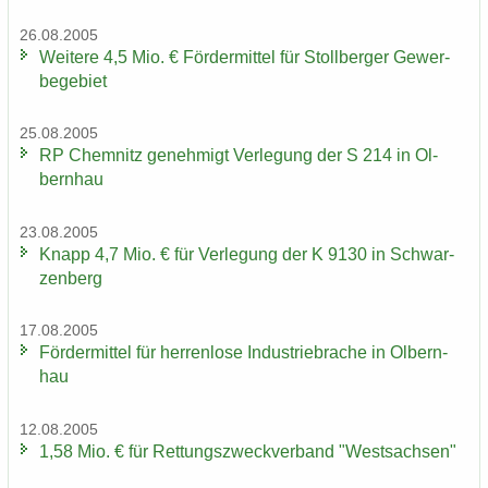
26.08.2005
Wei­te­re 4,5 Mio. € För­der­mit­tel für Stoll­ber­ger Ge­wer­
be­ge­biet
25.08.2005
RP Chem­nitz ge­neh­migt Ver­le­gung der S 214 in Ol­
bern­hau
23.08.2005
Knapp 4,7 Mio. € für Ver­le­gung der K 9130 in Schwar­
zen­berg
17.08.2005
För­der­mit­tel für her­ren­lo­se In­dus­trie­bra­che in Ol­bern­
hau
12.08.2005
1,58 Mio. € für Ret­tungs­zweck­ver­band "West­sach­sen"