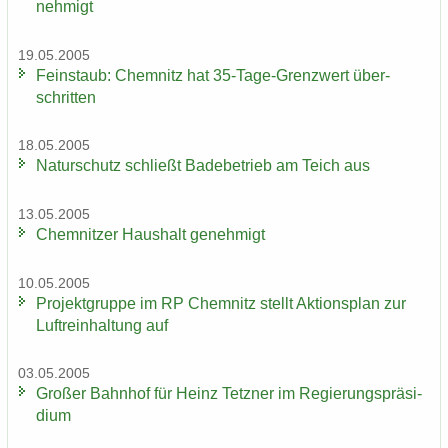
neh­migt
19.05.2005
Fein­staub: Chem­nitz hat 35-​Tage-Grenzwert über­
schrit­ten
18.05.2005
Na­tur­schutz schließt Ba­de­be­trieb am Teich aus
13.05.2005
Chem­nit­zer Haus­halt ge­neh­migt
10.05.2005
Pro­jekt­grup­pe im RP Chem­nitz stellt Ak­ti­ons­plan zur
Luft­rein­hal­tung auf
03.05.2005
Gro­ßer Bahn­hof für Heinz Tetz­ner im Re­gie­rungs­prä­si­
di­um