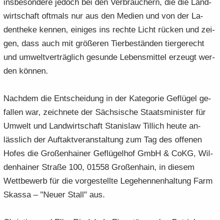
ins­be­son­de­re je­doch bei den Ver­brau­chern, die die Land­
wirt­schaft oft­mals nur aus den Me­di­en und von der La­
den­the­ke ken­nen, ei­ni­ges ins rech­te Licht rü­cken und zei­
gen, dass auch mit grö­ße­ren Tier­be­stän­den tier­ge­recht
und um­welt­ver­träg­lich ge­sun­de Le­bens­mit­tel er­zeugt wer­
den kön­nen.
Nach­dem die Ent­schei­dung in der Ka­te­go­rie Ge­flü­gel ge­
fal­len war, zeich­ne­te der Säch­si­sche Staats­mi­nis­ter für
Um­welt und Land­wirt­schaft Sta­nislaw Til­lich heute an­
läss­lich der Auf­takt­ver­an­stal­tung zum Tag des of­fe­nen
Hofes die Gro­ßen­hai­ner Ge­flü­gel­hof GmbH & CoKG, Wil­
den­hai­ner Stra­ße 100, 01558 Gro­ßen­hain, in die­sem
Wett­be­werb für die vor­ge­stell­te Le­ge­hen­nen­hal­tung Farm
Skas­sa – "Neuer Stall" aus.