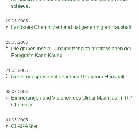
schie­det
29.03.2005
Land­kreis Chem­nit­zer Land hat ge­neh­mig­ten Haus­halt
23.03.2005
Die grü­nen In­seln - Chem­nit­zer Na­turim­pres­sio­nen der
Fo­to­gra­fin Karin Kaune
21.03.2005
Re­gie­rungs­prä­si­dent ge­neh­migt Plaue­ner Haus­halt
03.03.2005
Er­in­ne­run­gen und Vi­sio­nen des Otmar Mau­ri­ti­us im RP
Chem­nitz
01.03.2005
CLARA@eu