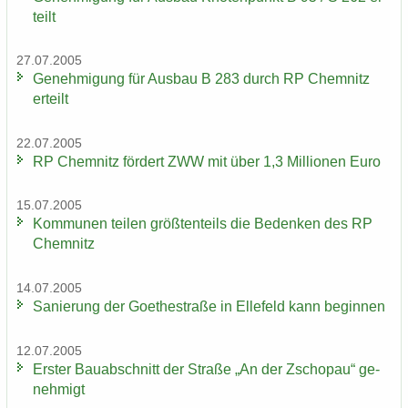
teilt
27.07.2005
Ge­neh­mi­gung für Aus­bau B 283 durch RP Chem­nitz
er­teilt
22.07.2005
RP Chem­nitz för­dert ZWW mit über 1,3 Mil­lio­nen Euro
15.07.2005
Kom­mu­nen tei­len größ­ten­teils die Be­den­ken des RP
Chem­nitz
14.07.2005
Sa­nie­rung der Goe­the­stra­ße in El­le­feld kann be­gin­nen
12.07.2005
Ers­ter Bau­ab­schnitt der Stra­ße „An der Zscho­pau“ ge­
neh­migt