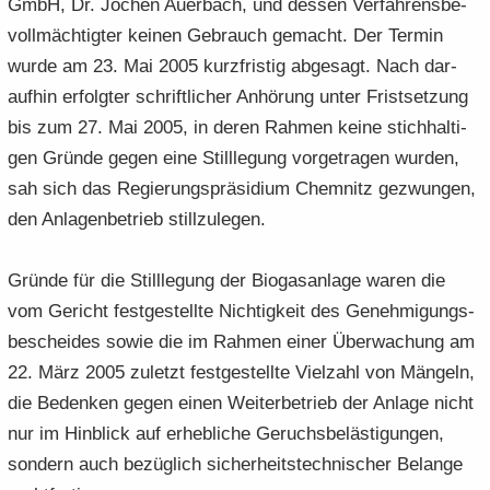
GmbH, Dr. Jo­chen Au­er­bach, und des­sen Ver­fah­rens­be­
voll­mäch­tig­ter kei­nen Ge­brauch ge­macht. Der Ter­min
wurde am 23. Mai 2005 kurz­fris­tig ab­ge­sagt. Nach dar­
auf­hin er­folg­ter schrift­li­cher An­hö­rung unter Frist­set­zung
bis zum 27. Mai 2005, in deren Rah­men keine stich­hal­ti­
gen Grün­de gegen eine Still­le­gung vor­ge­tra­gen wur­den,
sah sich das Re­gie­rungs­prä­si­di­um Chem­nitz ge­zwun­gen,
den An­la­gen­be­trieb still­zu­le­gen.
Grün­de für die Still­le­gung der Bio­gas­an­la­ge waren die
vom Ge­richt fest­ge­stell­te Nich­tig­keit des Ge­neh­mi­gungs­
be­schei­des sowie die im Rah­men einer Über­wa­chung am
22. März 2005 zu­letzt fest­ge­stell­te Viel­zahl von Män­geln,
die Be­den­ken gegen einen Wei­ter­be­trieb der An­la­ge nicht
nur im Hin­blick auf er­heb­li­che Ge­ruchs­be­läs­ti­gun­gen,
son­dern auch be­züg­lich si­cher­heits­tech­ni­scher Be­lan­ge