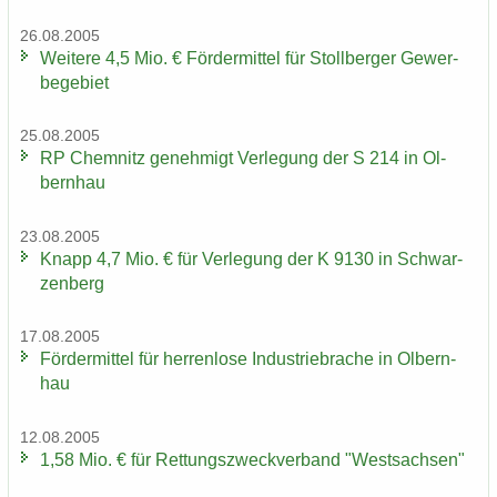
26.08.2005
Wei­te­re 4,5 Mio. € För­der­mit­tel für Stoll­ber­ger Ge­wer­
be­ge­biet
25.08.2005
RP Chem­nitz ge­neh­migt Ver­le­gung der S 214 in Ol­
bern­hau
23.08.2005
Knapp 4,7 Mio. € für Ver­le­gung der K 9130 in Schwar­
zen­berg
17.08.2005
För­der­mit­tel für her­ren­lo­se In­dus­trie­bra­che in Ol­bern­
hau
12.08.2005
1,58 Mio. € für Ret­tungs­zweck­ver­band "West­sach­sen"