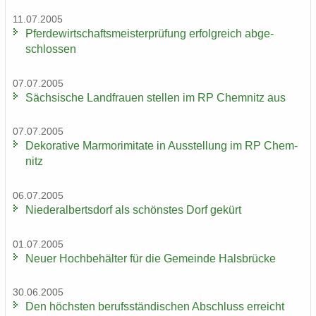
11.07.2005
Pfer­de­wirt­schafts­meis­ter­prü­fung er­folg­reich ab­ge­
schlos­sen
07.07.2005
Säch­si­sche Land­frau­en stel­len im RP Chem­nitz aus
07.07.2005
De­ko­ra­ti­ve Mar­mo­r­imi­ta­te in Aus­stel­lung im RP Chem­
nitz
06.07.2005
Nie­der­al­berts­dorf als schöns­tes Dorf ge­kürt
01.07.2005
Neuer Hoch­be­häl­ter für die Ge­mein­de Hals­brü­cke
30.06.2005
Den höchs­ten be­rufs­stän­di­schen Ab­schluss er­reicht