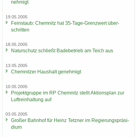
neh­migt
19.05.2005
Fein­staub: Chem­nitz hat 35-​Tage-Grenzwert über­
schrit­ten
18.05.2005
Na­tur­schutz schließt Ba­de­be­trieb am Teich aus
13.05.2005
Chem­nit­zer Haus­halt ge­neh­migt
10.05.2005
Pro­jekt­grup­pe im RP Chem­nitz stellt Ak­ti­ons­plan zur
Luft­rein­hal­tung auf
03.05.2005
Gro­ßer Bahn­hof für Heinz Tetz­ner im Re­gie­rungs­prä­si­
di­um