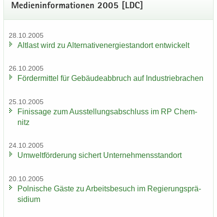
Me­di­en­in­for­ma­tio­nen 2005 [LDC]
28.10.2005
Alt­last wird zu Al­ter­na­tiv­ener­gie­stand­ort ent­wi­ckelt
26.10.2005
För­der­mit­tel für Ge­bäu­de­ab­bruch auf In­dus­trie­bra­chen
25.10.2005
Fi­nis­sa­ge zum Aus­stel­lungs­ab­schluss im RP Chem­
nitz
24.10.2005
Um­welt­för­de­rung si­chert Un­ter­neh­mens­stand­ort
20.10.2005
Pol­ni­sche Gäste zu Ar­beits­be­such im Re­gie­rungs­prä­
si­di­um