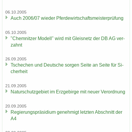
06.10.2005
Auch 2006/07 wie­der Pfer­de­wirt­schafts­meis­ter­prü­fung
05.10.2005
"Chem­nit­zer Mo­dell" wird mit Gleis­netz der DB AG ver­
zahnt
26.09.2005
Tsche­chen und Deut­sche sor­gen Seite an Seite für Si­
cher­heit
21.09.2005
Na­tur­schutz­ge­biet im Erz­ge­bir­ge mit neuer Ver­ord­nung
20.09.2005
Re­gie­rungs­prä­si­di­um ge­neh­migt letz­ten Ab­schnitt der
A4