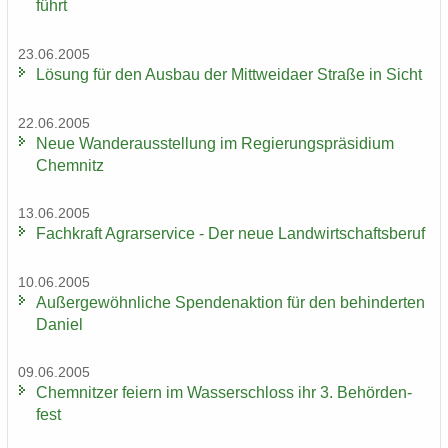
führt
23.06.2005
Lö­sung für den Aus­bau der Mitt­wei­da­er Stra­ße in Sicht
22.06.2005
Neue Wan­der­aus­stel­lung im Re­gie­rungs­prä­si­di­um
Chem­nitz
13.06.2005
Fach­kraft Agrar­ser­vice - Der neue Land­wirt­schafts­be­ruf
10.06.2005
Au­ßer­ge­wöhn­li­che Spen­den­ak­ti­on für den be­hin­der­ten
Da­ni­el
09.06.2005
Chem­nit­zer fei­ern im Was­ser­schloss ihr 3. Be­hör­den­
fest