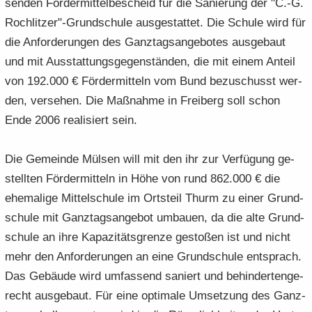
sen­den För­der­mit­tel­be­scheid für die Sa­nie­rung der "C.-G.
Roch­lit­zer"-​Grundschule aus­ge­stat­tet. Die Schu­le wird für
die An­for­de­run­gen des Ganz­tags­an­ge­bo­tes aus­ge­baut
und mit Aus­stat­tungs­ge­gen­stän­den, die mit einem An­teil
von 192.000 € För­der­mit­teln vom Bund be­zu­schusst wer­
den, ver­se­hen. Die Maß­nah­me in Frei­berg soll schon
Ende 2006 rea­li­siert sein.
Die Ge­mein­de Mül­sen will mit den ihr zur Ver­fü­gung ge­
stell­ten För­der­mit­teln in Höhe von rund 862.000 € die
ehe­ma­li­ge Mit­tel­schu­le im Orts­teil Thurm zu einer Grund­
schu­le mit Ganz­tags­an­ge­bot um­bau­en, da die alte Grund­
schu­le an ihre Ka­pa­zi­täts­gren­ze ge­sto­ßen ist und nicht
mehr den An­for­de­run­gen an eine Grund­schu­le ent­sprach.
Das Ge­bäu­de wird um­fas­send sa­niert und be­hin­der­ten­ge­
recht aus­ge­baut. Für eine op­ti­ma­le Um­set­zung des Ganz­