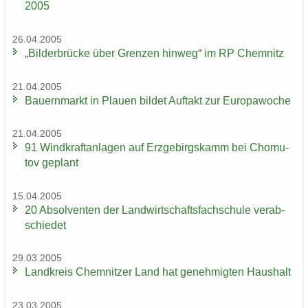
2005
26.04.2005
„Bil­der­brü­cke über Gren­zen hin­weg“ im RP Chem­nitz
21.04.2005
Bau­ern­markt in Plau­en bil­det Auf­takt zur Eu­ro­pa­wo­che
21.04.2005
91 Wind­kraft­an­la­gen auf Erz­ge­birgs­kamm bei Chomu­
tov ge­plant
15.04.2005
20 Ab­sol­ven­ten der Land­wirt­schafts­fach­schu­le ver­ab­
schie­det
29.03.2005
Land­kreis Chem­nit­zer Land hat ge­neh­mig­ten Haus­halt
23.03.2005