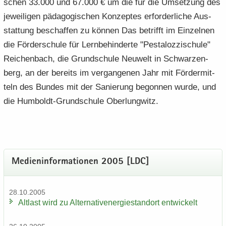
schen 33.000 und 67.000 € um die für die Um­set­zung des
je­wei­li­gen päd­ago­gi­schen Kon­zep­tes er­for­der­li­che Aus­
stat­tung be­schaf­fen zu kön­nen Das be­trifft im Ein­zel­nen
die För­der­schu­le für Lern­be­hin­der­te "Pes­ta­loz­zi­schu­le"
Rei­chen­bach, die Grund­schu­le Neu­welt in Schwar­zen­
berg, an der be­reits im ver­gan­ge­nen Jahr mit För­der­mit­
teln des Bun­des mit der Sa­nie­rung be­gon­nen wurde, und
die Humboldt-​Grundschule Ober­lung­witz.
Me­di­en­in­for­ma­tio­nen 2005 [LDC]
28.10.2005
Alt­last wird zu Al­ter­na­tiv­ener­gie­stand­ort ent­wi­ckelt