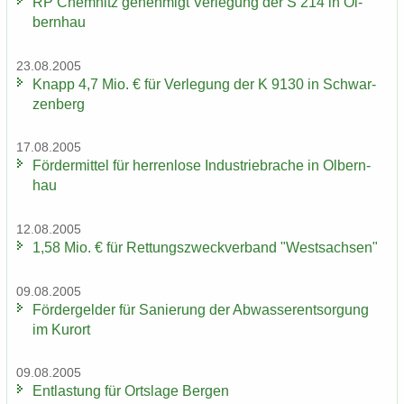
RP Chem­nitz ge­neh­migt Ver­le­gung der S 214 in Ol­
bern­hau
23.08.2005
Knapp 4,7 Mio. € für Ver­le­gung der K 9130 in Schwar­
zen­berg
17.08.2005
För­der­mit­tel für her­ren­lo­se In­dus­trie­bra­che in Ol­bern­
hau
12.08.2005
1,58 Mio. € für Ret­tungs­zweck­ver­band "West­sach­sen"
09.08.2005
För­der­gel­der für Sa­nie­rung der Ab­was­ser­ent­sor­gung
im Kur­ort
09.08.2005
Ent­las­tung für Orts­la­ge Ber­gen