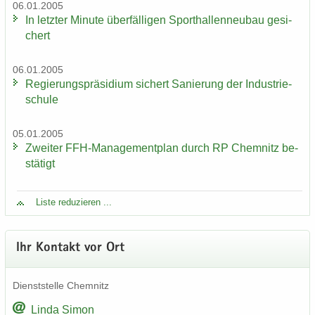
06.01.2005
In letz­ter Mi­nu­te über­fäl­li­gen Sport­hal­len­neu­bau ge­si­
chert
06.01.2005
Re­gie­rungs­prä­si­di­um si­chert Sa­nie­rung der In­dus­trie­
schu­le
05.01.2005
Zwei­ter FFH-​Managementplan durch RP Chem­nitz be­
stä­tigt
Liste re­du­zie­ren ...
Ihr Kon­takt vor Ort
Dienst­stel­le Chem­nitz
Linda Simon