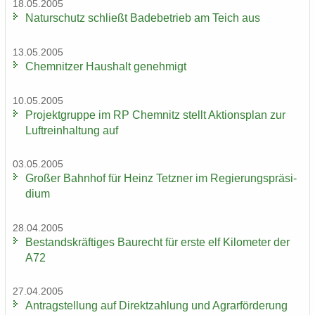
18.05.2005
Na­tur­schutz schließt Ba­de­be­trieb am Teich aus
13.05.2005
Chem­nit­zer Haus­halt ge­neh­migt
10.05.2005
Pro­jekt­grup­pe im RP Chem­nitz stellt Ak­ti­ons­plan zur
Luft­rein­hal­tung auf
03.05.2005
Gro­ßer Bahn­hof für Heinz Tetz­ner im Re­gie­rungs­prä­si­
di­um
28.04.2005
Be­stands­kräf­ti­ges Bau­recht für erste elf Ki­lo­me­ter der
A72
27.04.2005
An­trag­stel­lung auf Di­rekt­zah­lung und Agrar­för­de­rung