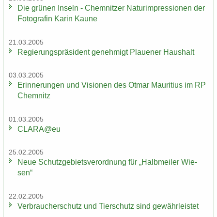
Die grü­nen In­seln - Chem­nit­zer Na­turim­pres­sio­nen der
Fo­to­gra­fin Karin Kaune
21.03.2005
Re­gie­rungs­prä­si­dent ge­neh­migt Plaue­ner Haus­halt
03.03.2005
Er­in­ne­run­gen und Vi­sio­nen des Otmar Mau­ri­ti­us im RP
Chem­nitz
01.03.2005
CLARA@eu
25.02.2005
Neue Schutz­ge­biets­ver­ord­nung für „Halb­mei­ler Wie­
sen“
22.02.2005
Ver­brau­cher­schutz und Tier­schutz sind ge­währ­leis­tet