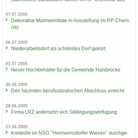
07.07.2005
De­ko­ra­ti­ve Mar­mo­r­imi­ta­te in Aus­stel­lung im RP Chem­
nitz
06.07.2005
Nie­der­al­berts­dorf als schöns­tes Dorf ge­kürt
01.07.2005
Neuer Hoch­be­häl­ter für die Ge­mein­de Hals­brü­cke
30.06.2005
Den höchs­ten be­rufs­stän­di­schen Ab­schluss er­reicht
28.06.2005
Firma LRZ wi­der­setzt sich Still­le­gungs­ver­fü­gung
23.06.2005
Kon­trol­le im NSG "Her­manns­dor­fer Wie­sen" durch­ge­