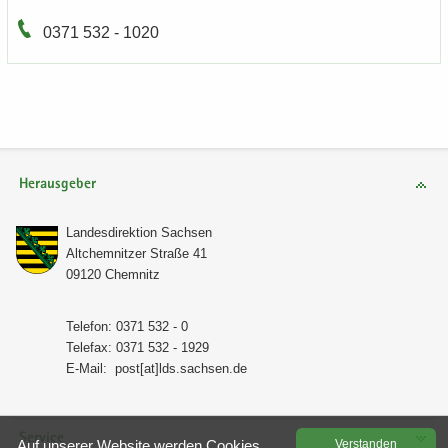
0371 532 - 1020
Herausgeber
Lan­des­di­rek­ti­on Sach­sen
Alt­chem­nit­zer Stra­ße 41
09120 Chem­nitz
Te­le­fon: 0371 532 - 0
Te­le­fax: 0371 532 - 1929
E-​Mail:
post[at]lds.sach­sen.de
Service
Auf un­se­rer Web­site wer­den Coo­kies
Ver­stan­den