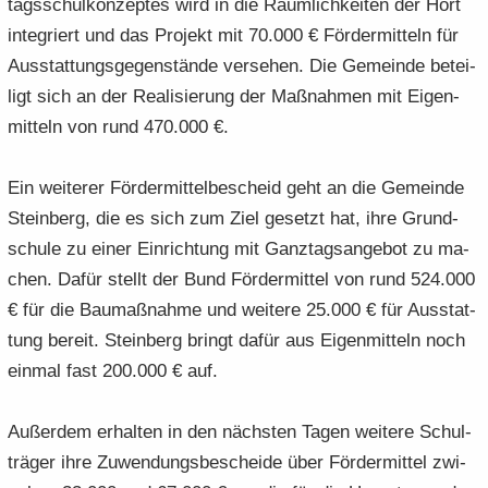
tags­schul­kon­zep­tes wird in die Räum­lich­kei­ten der Hort
in­te­griert und das Pro­jekt mit 70.000 € För­der­mit­teln für
Aus­stat­tungs­ge­gen­stän­de ver­se­hen. Die Ge­mein­de be­tei­
ligt sich an der Rea­li­sie­rung der Maß­nah­men mit Ei­gen­
mit­teln von rund 470.000 €.
Ein wei­te­rer För­der­mit­tel­be­scheid geht an die Ge­mein­de
Stein­berg, die es sich zum Ziel ge­setzt hat, ihre Grund­
schu­le zu einer Ein­rich­tung mit Ganz­tags­an­ge­bot zu ma­
chen. Dafür stellt der Bund För­der­mit­tel von rund 524.000
€ für die Bau­maß­nah­me und wei­te­re 25.000 € für Aus­stat­
tung be­reit. Stein­berg bringt dafür aus Ei­gen­mit­teln noch
ein­mal fast 200.000 € auf.
Au­ßer­dem er­hal­ten in den nächs­ten Tagen wei­te­re Schul­
trä­ger ihre Zu­wen­dungs­be­schei­de über För­der­mit­tel zwi­