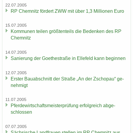
22.07.2005
RP Chem­nitz för­dert ZWW mit über 1,3 Mil­lio­nen Euro
15.07.2005
Kom­mu­nen tei­len größ­ten­teils die Be­den­ken des RP
Chem­nitz
14.07.2005
Sa­nie­rung der Goe­the­stra­ße in El­le­feld kann be­gin­nen
12.07.2005
Ers­ter Bau­ab­schnitt der Stra­ße „An der Zscho­pau“ ge­
neh­migt
11.07.2005
Pfer­de­wirt­schafts­meis­ter­prü­fung er­folg­reich ab­ge­
schlos­sen
07.07.2005
Säch­si­sche Land­frau­en stel­len im RP Chem­nitz aus