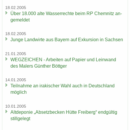
18.02.2005
Über 18.000 alte Was­ser­rech­te beim RP Chem­nitz an­
ge­mel­det
18.02.2005
Junge Land­wir­te aus Bay­ern auf Ex­kur­si­on in Sach­sen
21.01.2005
WEG­ZEI­CHEN - Ar­bei­ten auf Pa­pier und Lein­wand
des Ma­lers Gün­ther Bött­ger
14.01.2005
Teil­nah­me an ira­ki­scher Wahl auch in Deutsch­land
mög­lich
10.01.2005
Alt­de­po­nie „Ab­setz­be­cken Hütte Frei­berg“ end­gül­tig
still­ge­legt