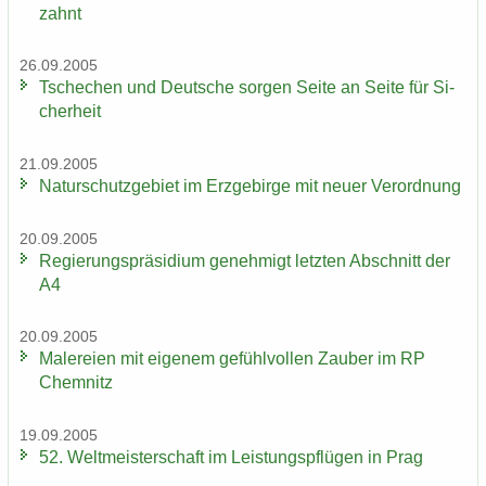
zahnt
26.09.2005
Tsche­chen und Deut­sche sor­gen Seite an Seite für Si­
cher­heit
21.09.2005
Na­tur­schutz­ge­biet im Erz­ge­bir­ge mit neuer Ver­ord­nung
20.09.2005
Re­gie­rungs­prä­si­di­um ge­neh­migt letz­ten Ab­schnitt der
A4
20.09.2005
Ma­le­rei­en mit ei­ge­nem ge­fühl­vol­len Zau­ber im RP
Chem­nitz
19.09.2005
52. Welt­meis­ter­schaft im Leis­tungs­pflü­gen in Prag