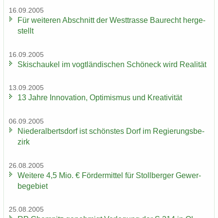
16.09.2005
Für wei­te­ren Ab­schnitt der West­tras­se Bau­recht her­ge­
stellt
16.09.2005
Ski­schau­kel im vogt­län­di­schen Schöneck wird Rea­li­tät
13.09.2005
13 Jahre In­no­va­ti­on, Op­ti­mis­mus und Krea­ti­vi­tät
06.09.2005
Nie­der­al­berts­dorf ist schöns­tes Dorf im Re­gie­rungs­be­
zirk
26.08.2005
Wei­te­re 4,5 Mio. € För­der­mit­tel für Stoll­ber­ger Ge­wer­
be­ge­biet
25.08.2005