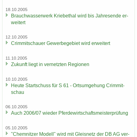
18.10.2005
Brauch­was­ser­werk Krie­be­thal wird bis Jah­res­en­de er­
wei­tert
12.10.2005
Crim­mit­schau­er Ge­wer­be­ge­biet wird er­wei­tert
11.10.2005
Zu­kunft liegt in ver­netz­ten Re­gio­nen
10.10.2005
Heute Start­schuss für S 61 - Orts­um­ge­hung Crim­mit­
schau
06.10.2005
Auch 2006/07 wie­der Pfer­de­wirt­schafts­meis­ter­prü­fung
05.10.2005
"Chem­nit­zer Mo­dell" wird mit Gleis­netz der DB AG ver­