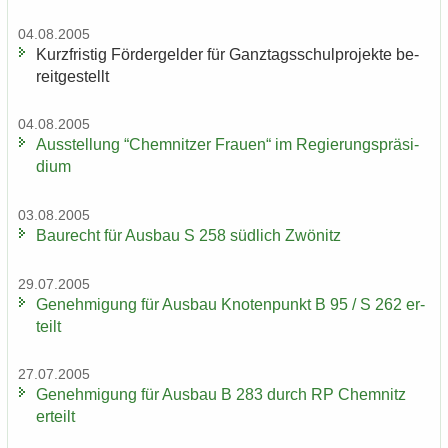
04.08.2005
Kurz­fris­tig För­der­gel­der für Ganz­tags­schul­pro­jek­te be­
reit­ge­stellt
04.08.2005
Aus­stel­lung “Chem­nit­zer Frau­en“ im Re­gie­rungs­prä­si­
di­um
03.08.2005
Bau­recht für Aus­bau S 258 süd­lich Zwö­nitz
29.07.2005
Ge­neh­mi­gung für Aus­bau Kno­ten­punkt B 95 / S 262 er­
teilt
27.07.2005
Ge­neh­mi­gung für Aus­bau B 283 durch RP Chem­nitz
er­teilt