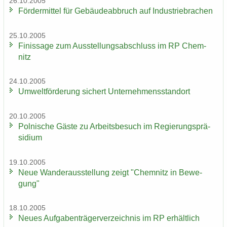
26.10.2005
För­der­mit­tel für Ge­bäu­de­ab­bruch auf In­dus­trie­bra­chen
25.10.2005
Fi­nis­sa­ge zum Aus­stel­lungs­ab­schluss im RP Chem­
nitz
24.10.2005
Um­welt­för­de­rung si­chert Un­ter­neh­mens­stand­ort
20.10.2005
Pol­ni­sche Gäste zu Ar­beits­be­such im Re­gie­rungs­prä­
si­di­um
19.10.2005
Neue Wan­der­aus­stel­lung zeigt "Chem­nitz in Be­we­
gung"
18.10.2005
Neues Auf­ga­ben­trä­ger­ver­zeich­nis im RP er­hält­lich