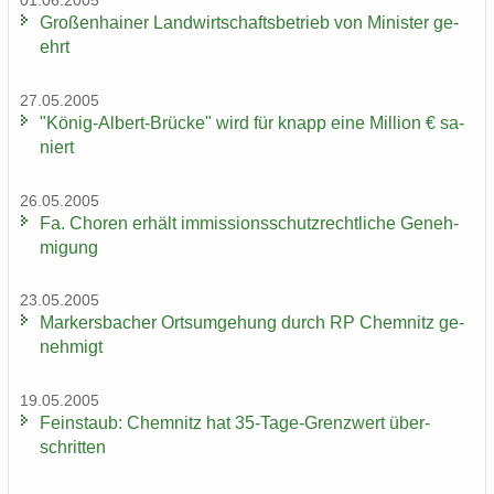
01.06.2005
Gro­ßen­hai­ner Land­wirt­schafts­be­trieb von Mi­nis­ter ge­
ehrt
27.05.2005
"König-​Albert-Brücke" wird für knapp eine Mil­li­on € sa­
niert
26.05.2005
Fa. Cho­ren er­hält im­mis­si­ons­schutz­recht­li­che Ge­neh­
mi­gung
23.05.2005
Mar­kers­ba­cher Orts­um­ge­hung durch RP Chem­nitz ge­
neh­migt
19.05.2005
Fein­staub: Chem­nitz hat 35-​Tage-Grenzwert über­
schrit­ten