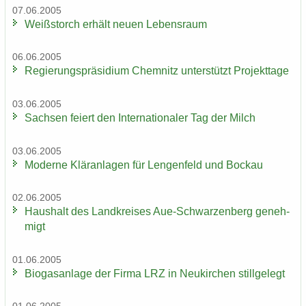
07.06.2005
Weiß­storch er­hält neuen Le­bens­raum
06.06.2005
Re­gie­rungs­prä­si­di­um Chem­nitz un­ter­stützt Pro­jekt­ta­ge
03.06.2005
Sach­sen fei­ert den In­ter­na­tio­na­ler Tag der Milch
03.06.2005
Mo­der­ne Klär­an­la­gen für Len­gen­feld und Bo­ckau
02.06.2005
Haus­halt des Land­krei­ses Aue-​Schwarzenberg ge­neh­
migt
01.06.2005
Bio­gas­an­la­ge der Firma LRZ in Neu­kir­chen still­ge­legt