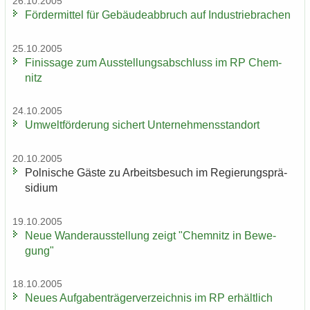
26.10.2005
För­der­mit­tel für Ge­bäu­de­ab­bruch auf In­dus­trie­bra­chen
25.10.2005
Fi­nis­sa­ge zum Aus­stel­lungs­ab­schluss im RP Chem­
nitz
24.10.2005
Um­welt­för­de­rung si­chert Un­ter­neh­mens­stand­ort
20.10.2005
Pol­ni­sche Gäste zu Ar­beits­be­such im Re­gie­rungs­prä­
si­di­um
19.10.2005
Neue Wan­der­aus­stel­lung zeigt "Chem­nitz in Be­we­
gung"
18.10.2005
Neues Auf­ga­ben­trä­ger­ver­zeich­nis im RP er­hält­lich