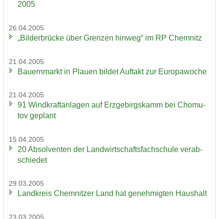
2005
26.04.2005
„Bil­der­brü­cke über Gren­zen hin­weg“ im RP Chem­nitz
21.04.2005
Bau­ern­markt in Plau­en bil­det Auf­takt zur Eu­ro­pa­wo­che
21.04.2005
91 Wind­kraft­an­la­gen auf Erz­ge­birgs­kamm bei Chomu­
tov ge­plant
15.04.2005
20 Ab­sol­ven­ten der Land­wirt­schafts­fach­schu­le ver­ab­
schie­det
29.03.2005
Land­kreis Chem­nit­zer Land hat ge­neh­mig­ten Haus­halt
23.03.2005