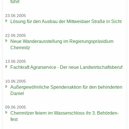
führt
23.06.2005
Lö­sung für den Aus­bau der Mitt­wei­da­er Stra­ße in Sicht
22.06.2005
Neue Wan­der­aus­stel­lung im Re­gie­rungs­prä­si­di­um
Chem­nitz
13.06.2005
Fach­kraft Agrar­ser­vice - Der neue Land­wirt­schafts­be­ruf
10.06.2005
Au­ßer­ge­wöhn­li­che Spen­den­ak­ti­on für den be­hin­der­ten
Da­ni­el
09.06.2005
Chem­nit­zer fei­ern im Was­ser­schloss ihr 3. Be­hör­den­
fest