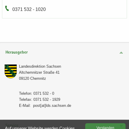
0371 532 - 1020
Herausgeber
Lan­des­di­rek­ti­on Sach­sen
Alt­chem­nit­zer Stra­ße 41
09120 Chem­nitz
Te­le­fon: 0371 532 - 0
Te­le­fax: 0371 532 - 1929
E-​Mail:
post[at]lds.sach­sen.de
Service
Auf un­se­rer Web­site wer­den Coo­kies
Ver­stan­den