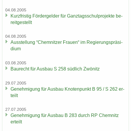
04.08.2005
Kurz­fris­tig För­der­gel­der für Ganz­tags­schul­pro­jek­te be­
reit­ge­stellt
04.08.2005
Aus­stel­lung “Chem­nit­zer Frau­en“ im Re­gie­rungs­prä­si­
di­um
03.08.2005
Bau­recht für Aus­bau S 258 süd­lich Zwö­nitz
29.07.2005
Ge­neh­mi­gung für Aus­bau Kno­ten­punkt B 95 / S 262 er­
teilt
27.07.2005
Ge­neh­mi­gung für Aus­bau B 283 durch RP Chem­nitz
er­teilt