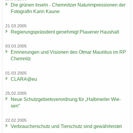
Die grü­nen In­seln - Chem­nit­zer Na­turim­pres­sio­nen der
Fo­to­gra­fin Karin Kaune
21.03.2005
Re­gie­rungs­prä­si­dent ge­neh­migt Plaue­ner Haus­halt
03.03.2005
Er­in­ne­run­gen und Vi­sio­nen des Otmar Mau­ri­ti­us im RP
Chem­nitz
01.03.2005
CLARA@eu
25.02.2005
Neue Schutz­ge­biets­ver­ord­nung für „Halb­mei­ler Wie­
sen“
22.02.2005
Ver­brau­cher­schutz und Tier­schutz sind ge­währ­leis­tet