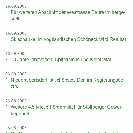
16.09.2005
Für wei­te­ren Ab­schnitt der West­tras­se Bau­recht her­ge­
stellt
16.09.2005
Ski­schau­kel im vogt­län­di­schen Schöneck wird Rea­li­tät
13.09.2005
13 Jahre In­no­va­ti­on, Op­ti­mis­mus und Krea­ti­vi­tät
06.09.2005
Nie­der­al­berts­dorf ist schöns­tes Dorf im Re­gie­rungs­be­
zirk
26.08.2005
Wei­te­re 4,5 Mio. € För­der­mit­tel für Stoll­ber­ger Ge­wer­
be­ge­biet
25.08.2005