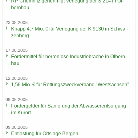
RP Chem­nitz ge­neh­migt Ver­le­gung der S 214 in Ol­
bern­hau
23.08.2005
Knapp 4,7 Mio. € für Ver­le­gung der K 9130 in Schwar­
zen­berg
17.08.2005
För­der­mit­tel für her­ren­lo­se In­dus­trie­bra­che in Ol­bern­
hau
12.08.2005
1,58 Mio. € für Ret­tungs­zweck­ver­band "West­sach­sen"
09.08.2005
För­der­gel­der für Sa­nie­rung der Ab­was­ser­ent­sor­gung
im Kur­ort
09.08.2005
Ent­las­tung für Orts­la­ge Ber­gen