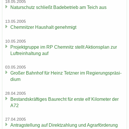
18.05.2005
Na­tur­schutz schließt Ba­de­be­trieb am Teich aus
13.05.2005
Chem­nit­zer Haus­halt ge­neh­migt
10.05.2005
Pro­jekt­grup­pe im RP Chem­nitz stellt Ak­ti­ons­plan zur
Luft­rein­hal­tung auf
03.05.2005
Gro­ßer Bahn­hof für Heinz Tetz­ner im Re­gie­rungs­prä­si­
di­um
28.04.2005
Be­stands­kräf­ti­ges Bau­recht für erste elf Ki­lo­me­ter der
A72
27.04.2005
An­trag­stel­lung auf Di­rekt­zah­lung und Agrar­för­de­rung