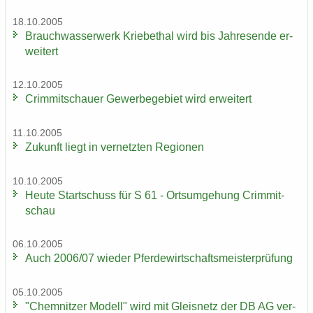
18.10.2005
Brauch­was­ser­werk Krie­be­thal wird bis Jah­res­en­de er­
wei­tert
12.10.2005
Crim­mit­schau­er Ge­wer­be­ge­biet wird er­wei­tert
11.10.2005
Zu­kunft liegt in ver­netz­ten Re­gio­nen
10.10.2005
Heute Start­schuss für S 61 - Orts­um­ge­hung Crim­mit­
schau
06.10.2005
Auch 2006/07 wie­der Pfer­de­wirt­schafts­meis­ter­prü­fung
05.10.2005
"Chem­nit­zer Mo­dell" wird mit Gleis­netz der DB AG ver­