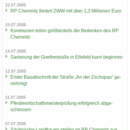
22.07.2005
RP Chem­nitz för­dert ZWW mit über 1,3 Mil­lio­nen Euro
15.07.2005
Kom­mu­nen tei­len größ­ten­teils die Be­den­ken des RP
Chem­nitz
14.07.2005
Sa­nie­rung der Goe­the­stra­ße in El­le­feld kann be­gin­nen
12.07.2005
Ers­ter Bau­ab­schnitt der Stra­ße „An der Zscho­pau“ ge­
neh­migt
11.07.2005
Pfer­de­wirt­schafts­meis­ter­prü­fung er­folg­reich ab­ge­
schlos­sen
07.07.2005
Säch­si­sche Land­frau­en stel­len im RP Chem­nitz aus