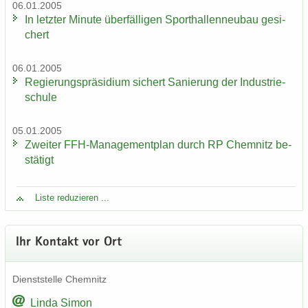
06.01.2005
In letz­ter Mi­nu­te über­fäl­li­gen Sport­hal­len­neu­bau ge­si­
chert
06.01.2005
Re­gie­rungs­prä­si­di­um si­chert Sa­nie­rung der In­dus­trie­
schu­le
05.01.2005
Zwei­ter FFH-​Managementplan durch RP Chem­nitz be­
stä­tigt
Liste re­du­zie­ren ...
Ihr Kon­takt vor Ort
Dienst­stel­le Chem­nitz
Linda Simon