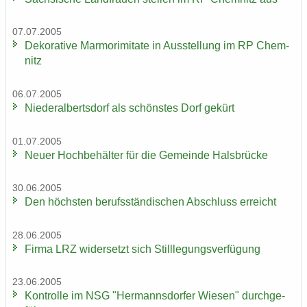
07.07.2005
De­ko­ra­ti­ve Mar­mo­r­imi­ta­te in Aus­stel­lung im RP Chem­
nitz
06.07.2005
Nie­der­al­berts­dorf als schöns­tes Dorf ge­kürt
01.07.2005
Neuer Hoch­be­häl­ter für die Ge­mein­de Hals­brü­cke
30.06.2005
Den höchs­ten be­rufs­stän­di­schen Ab­schluss er­reicht
28.06.2005
Firma LRZ wi­der­setzt sich Still­le­gungs­ver­fü­gung
23.06.2005
Kon­trol­le im NSG "Her­manns­dor­fer Wie­sen" durch­ge­