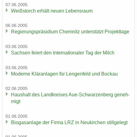
07.06.2005
Weiß­storch er­hält neuen Le­bens­raum
06.06.2005
Re­gie­rungs­prä­si­di­um Chem­nitz un­ter­stützt Pro­jekt­ta­ge
03.06.2005
Sach­sen fei­ert den In­ter­na­tio­na­ler Tag der Milch
03.06.2005
Mo­der­ne Klär­an­la­gen für Len­gen­feld und Bo­ckau
02.06.2005
Haus­halt des Land­krei­ses Aue-​Schwarzenberg ge­neh­
migt
01.06.2005
Bio­gas­an­la­ge der Firma LRZ in Neu­kir­chen still­ge­legt