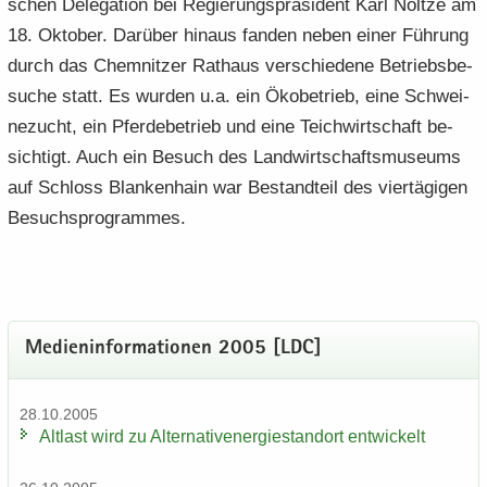
schen De­le­ga­ti­on bei Re­gie­rungs­prä­si­dent Karl Nolt­ze am
18. Ok­to­ber. Dar­über hin­aus fan­den neben einer Füh­rung
durch das Chem­nit­zer Rat­haus ver­schie­de­ne Be­triebs­be­
su­che statt. Es wur­den u.a. ein Öko­be­trieb, eine Schwei­
ne­zucht, ein Pfer­de­be­trieb und eine Teich­wirt­schaft be­
sich­tigt. Auch ein Be­such des Land­wirt­schafts­mu­se­ums
auf Schloss Blan­ken­hain war Be­stand­teil des vier­tä­gi­gen
Be­suchs­pro­gram­mes.
Me­di­en­in­for­ma­tio­nen 2005 [LDC]
28.10.2005
Alt­last wird zu Al­ter­na­tiv­ener­gie­stand­ort ent­wi­ckelt