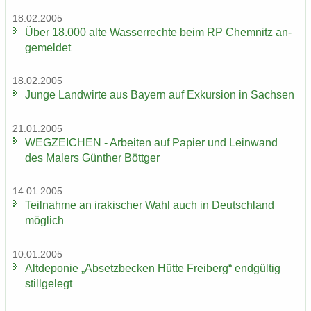
18.02.2005
Über 18.000 alte Was­ser­rech­te beim RP Chem­nitz an­
ge­mel­det
18.02.2005
Junge Land­wir­te aus Bay­ern auf Ex­kur­si­on in Sach­sen
21.01.2005
WEG­ZEI­CHEN - Ar­bei­ten auf Pa­pier und Lein­wand
des Ma­lers Gün­ther Bött­ger
14.01.2005
Teil­nah­me an ira­ki­scher Wahl auch in Deutsch­land
mög­lich
10.01.2005
Alt­de­po­nie „Ab­setz­be­cken Hütte Frei­berg“ end­gül­tig
still­ge­legt