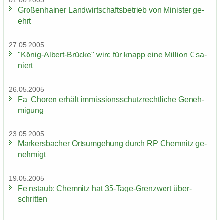
01.06.2005
Gro­ßen­hai­ner Land­wirt­schafts­be­trieb von Mi­nis­ter ge­
ehrt
27.05.2005
"König-​Albert-Brücke" wird für knapp eine Mil­li­on € sa­
niert
26.05.2005
Fa. Cho­ren er­hält im­mis­si­ons­schutz­recht­li­che Ge­neh­
mi­gung
23.05.2005
Mar­kers­ba­cher Orts­um­ge­hung durch RP Chem­nitz ge­
neh­migt
19.05.2005
Fein­staub: Chem­nitz hat 35-​Tage-Grenzwert über­
schrit­ten