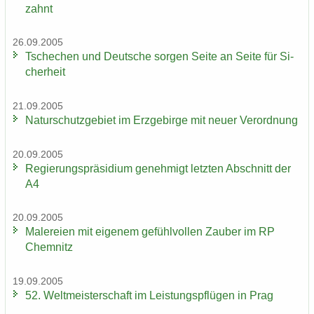
zahnt
26.09.2005
Tsche­chen und Deut­sche sor­gen Seite an Seite für Si­
cher­heit
21.09.2005
Na­tur­schutz­ge­biet im Erz­ge­bir­ge mit neuer Ver­ord­nung
20.09.2005
Re­gie­rungs­prä­si­di­um ge­neh­migt letz­ten Ab­schnitt der
A4
20.09.2005
Ma­le­rei­en mit ei­ge­nem ge­fühl­vol­len Zau­ber im RP
Chem­nitz
19.09.2005
52. Welt­meis­ter­schaft im Leis­tungs­pflü­gen in Prag