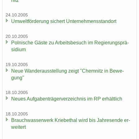
nitz
24.10.2005
Um­welt­för­de­rung si­chert Un­ter­neh­mens­stand­ort
20.10.2005
Pol­ni­sche Gäste zu Ar­beits­be­such im Re­gie­rungs­prä­
si­di­um
19.10.2005
Neue Wan­der­aus­stel­lung zeigt "Chem­nitz in Be­we­
gung"
18.10.2005
Neues Auf­ga­ben­trä­ger­ver­zeich­nis im RP er­hält­lich
18.10.2005
Brauch­was­ser­werk Krie­be­thal wird bis Jah­res­en­de er­
wei­tert