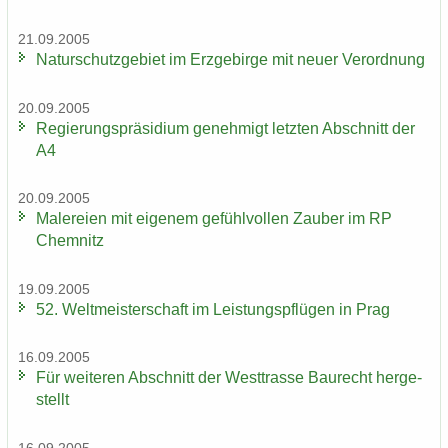
21.09.2005
Na­tur­schutz­ge­biet im Erz­ge­bir­ge mit neuer Ver­ord­nung
20.09.2005
Re­gie­rungs­prä­si­di­um ge­neh­migt letz­ten Ab­schnitt der
A4
20.09.2005
Ma­le­rei­en mit ei­ge­nem ge­fühl­vol­len Zau­ber im RP
Chem­nitz
19.09.2005
52. Welt­meis­ter­schaft im Leis­tungs­pflü­gen in Prag
16.09.2005
Für wei­te­ren Ab­schnitt der West­tras­se Bau­recht her­ge­
stellt