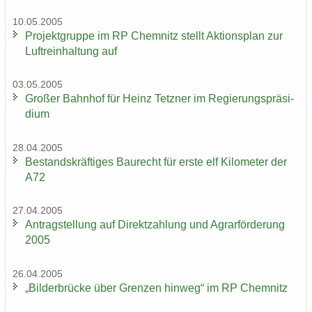
10.05.2005
Pro­jekt­grup­pe im RP Chem­nitz stellt Ak­ti­ons­plan zur
Luft­rein­hal­tung auf
03.05.2005
Gro­ßer Bahn­hof für Heinz Tetz­ner im Re­gie­rungs­prä­si­
di­um
28.04.2005
Be­stands­kräf­ti­ges Bau­recht für erste elf Ki­lo­me­ter der
A72
27.04.2005
An­trag­stel­lung auf Di­rekt­zah­lung und Agrar­för­de­rung
2005
26.04.2005
„Bil­der­brü­cke über Gren­zen hin­weg“ im RP Chem­nitz