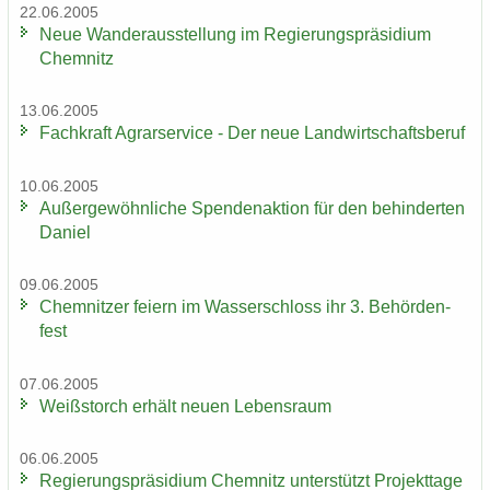
22.06.2005
Neue Wan­der­aus­stel­lung im Re­gie­rungs­prä­si­di­um
Chem­nitz
13.06.2005
Fach­kraft Agrar­ser­vice - Der neue Land­wirt­schafts­be­ruf
10.06.2005
Au­ßer­ge­wöhn­li­che Spen­den­ak­ti­on für den be­hin­der­ten
Da­ni­el
09.06.2005
Chem­nit­zer fei­ern im Was­ser­schloss ihr 3. Be­hör­den­
fest
07.06.2005
Weiß­storch er­hält neuen Le­bens­raum
06.06.2005
Re­gie­rungs­prä­si­di­um Chem­nitz un­ter­stützt Pro­jekt­ta­ge