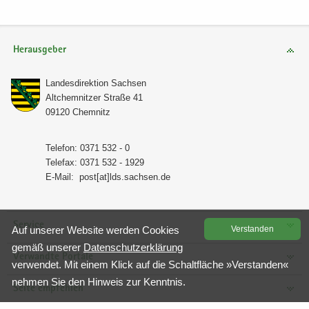
Herausgeber
Lan­des­di­rek­ti­on Sach­sen
Alt­chem­nit­zer Stra­ße 41
09120 Chem­nitz
Te­le­fon: 0371 532 - 0
Te­le­fax: 0371 532 - 1929
E-​Mail:
post[at]lds.sach­sen.de
Service
Auf un­se­rer Web­site wer­den Coo­kies
Ver­stan­den
gemäß un­se­rer
Da­ten­schutz­er­klä­rung
Verwandte Portale
ver­wen­det. Mit einem Klick auf die Schalt­flä­che »Ver­stan­den«
neh­men Sie den Hin­weis zur Kennt­nis.
Seite empfehlen