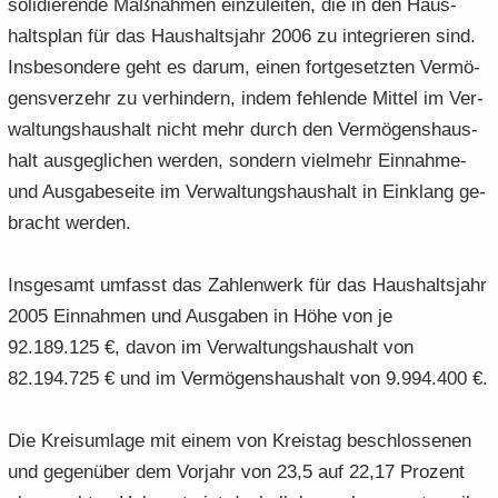
so­li­die­ren­de Maß­nah­men ein­zu­lei­ten, die in den Haus­
halts­plan für das Haus­halts­jahr 2006 zu in­te­grie­ren sind.
Ins­be­son­de­re geht es darum, einen fort­ge­setz­ten Ver­mö­
gens­ver­zehr zu ver­hin­dern, indem feh­len­de Mit­tel im Ver­
wal­tungs­haus­halt nicht mehr durch den Ver­mö­gens­haus­
halt aus­ge­gli­chen wer­den, son­dern viel­mehr Einnahme-​
und Aus­ga­be­sei­te im Ver­wal­tungs­haus­halt in Ein­klang ge­
bracht wer­den.
Ins­ge­samt um­fasst das Zah­len­werk für das Haus­halts­jahr
2005 Ein­nah­men und Aus­ga­ben in Höhe von je
92.189.125 €, davon im Ver­wal­tungs­haus­halt von
82.194.725 € und im Ver­mö­gens­haus­halt von 9.994.400 €.
Die Kreis­um­la­ge mit einem von Kreis­tag be­schlos­se­nen
und ge­gen­über dem Vor­jahr von 23,5 auf 22,17 Pro­zent