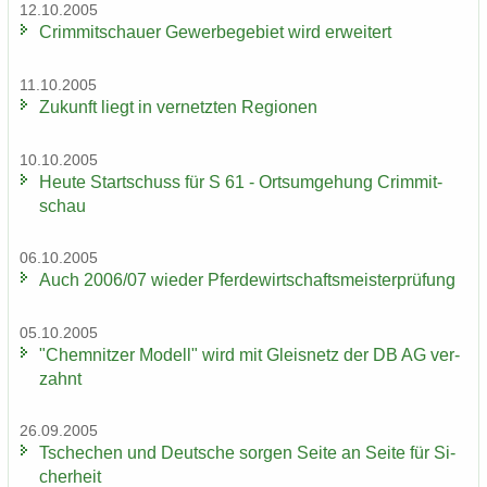
12.10.2005
Crim­mit­schau­er Ge­wer­be­ge­biet wird er­wei­tert
11.10.2005
Zu­kunft liegt in ver­netz­ten Re­gio­nen
10.10.2005
Heute Start­schuss für S 61 - Orts­um­ge­hung Crim­mit­
schau
06.10.2005
Auch 2006/07 wie­der Pfer­de­wirt­schafts­meis­ter­prü­fung
05.10.2005
"Chem­nit­zer Mo­dell" wird mit Gleis­netz der DB AG ver­
zahnt
26.09.2005
Tsche­chen und Deut­sche sor­gen Seite an Seite für Si­
cher­heit