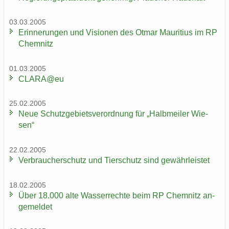
03.03.2005
Er­in­ne­run­gen und Vi­sio­nen des Otmar Mau­ri­ti­us im RP
Chem­nitz
01.03.2005
CLARA@eu
25.02.2005
Neue Schutz­ge­biets­ver­ord­nung für „Halb­mei­ler Wie­
sen“
22.02.2005
Ver­brau­cher­schutz und Tier­schutz sind ge­währ­leis­tet
18.02.2005
Über 18.000 alte Was­ser­rech­te beim RP Chem­nitz an­
ge­mel­det