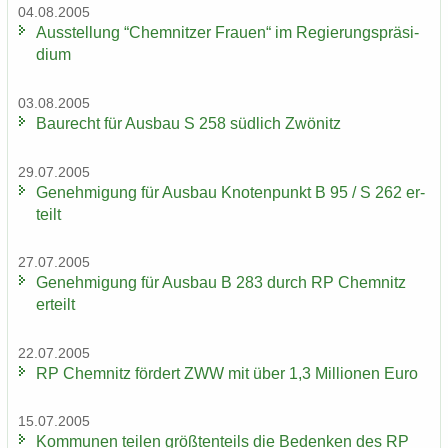
04.08.2005
Aus­stel­lung “Chem­nit­zer Frau­en“ im Re­gie­rungs­prä­si­
di­um
03.08.2005
Bau­recht für Aus­bau S 258 süd­lich Zwö­nitz
29.07.2005
Ge­neh­mi­gung für Aus­bau Kno­ten­punkt B 95 / S 262 er­
teilt
27.07.2005
Ge­neh­mi­gung für Aus­bau B 283 durch RP Chem­nitz
er­teilt
22.07.2005
RP Chem­nitz för­dert ZWW mit über 1,3 Mil­lio­nen Euro
15.07.2005
Kom­mu­nen tei­len größ­ten­teils die Be­den­ken des RP