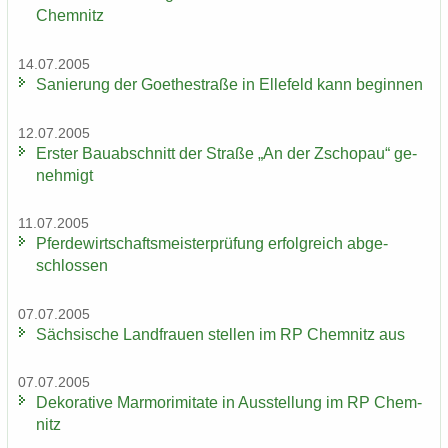
Chem­nitz
14.07.2005
Sa­nie­rung der Goe­the­stra­ße in El­le­feld kann be­gin­nen
12.07.2005
Ers­ter Bau­ab­schnitt der Stra­ße „An der Zscho­pau“ ge­
neh­migt
11.07.2005
Pfer­de­wirt­schafts­meis­ter­prü­fung er­folg­reich ab­ge­
schlos­sen
07.07.2005
Säch­si­sche Land­frau­en stel­len im RP Chem­nitz aus
07.07.2005
De­ko­ra­ti­ve Mar­mo­r­imi­ta­te in Aus­stel­lung im RP Chem­
nitz