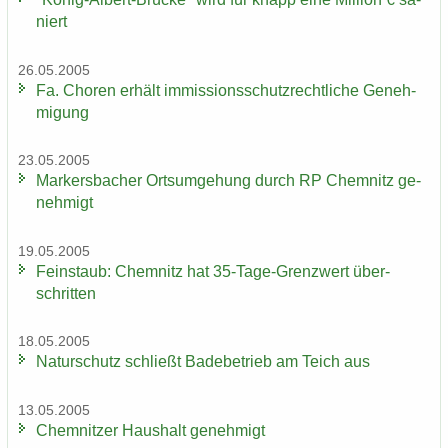
niert
26.05.2005
Fa. Cho­ren er­hält im­mis­si­ons­schutz­recht­li­che Ge­neh­
mi­gung
23.05.2005
Mar­kers­ba­cher Orts­um­ge­hung durch RP Chem­nitz ge­
neh­migt
19.05.2005
Fein­staub: Chem­nitz hat 35-​Tage-Grenzwert über­
schrit­ten
18.05.2005
Na­tur­schutz schließt Ba­de­be­trieb am Teich aus
13.05.2005
Chem­nit­zer Haus­halt ge­neh­migt