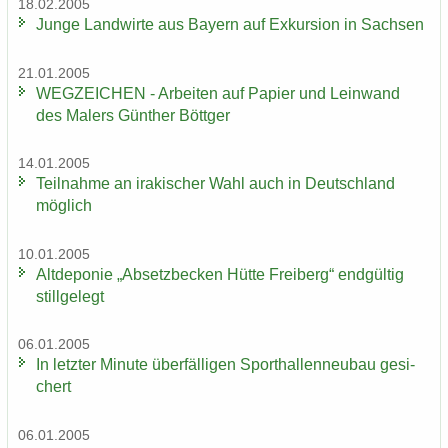
18.02.2005
Junge Land­wir­te aus Bay­ern auf Ex­kur­si­on in Sach­sen
21.01.2005
WEG­ZEI­CHEN - Ar­bei­ten auf Pa­pier und Lein­wand
des Ma­lers Gün­ther Bött­ger
14.01.2005
Teil­nah­me an ira­ki­scher Wahl auch in Deutsch­land
mög­lich
10.01.2005
Alt­de­po­nie „Ab­setz­be­cken Hütte Frei­berg“ end­gül­tig
still­ge­legt
06.01.2005
In letz­ter Mi­nu­te über­fäl­li­gen Sport­hal­len­neu­bau ge­si­
chert
06.01.2005