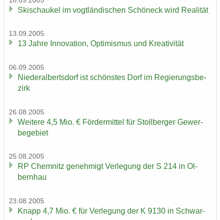
16.09.2005
Ski­schau­kel im vogt­län­di­schen Schöneck wird Rea­li­tät
13.09.2005
13 Jahre In­no­va­ti­on, Op­ti­mis­mus und Krea­ti­vi­tät
06.09.2005
Nie­der­al­berts­dorf ist schöns­tes Dorf im Re­gie­rungs­be­
zirk
26.08.2005
Wei­te­re 4,5 Mio. € För­der­mit­tel für Stoll­ber­ger Ge­wer­
be­ge­biet
25.08.2005
RP Chem­nitz ge­neh­migt Ver­le­gung der S 214 in Ol­
bern­hau
23.08.2005
Knapp 4,7 Mio. € für Ver­le­gung der K 9130 in Schwar­