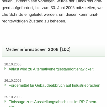
neuen Er­kennt­nis­se vor­lie­gen, wurde der Land­kreis drin­
gend auf­ge­for­dert, bis zum 30. Juni 2005 mit­zu­tei­len, wel­
che Schrit­te ein­ge­lei­tet wer­den, um die­sen kom­mu­nal­
rechts­wid­ri­gen Zu­stand zu be­he­ben.
Me­di­en­in­for­ma­tio­nen 2005 [LDC]
28.10.2005
Alt­last wird zu Al­ter­na­tiv­ener­gie­stand­ort ent­wi­ckelt
26.10.2005
För­der­mit­tel für Ge­bäu­de­ab­bruch auf In­dus­trie­bra­chen
25.10.2005
Fi­nis­sa­ge zum Aus­stel­lungs­ab­schluss im RP Chem­