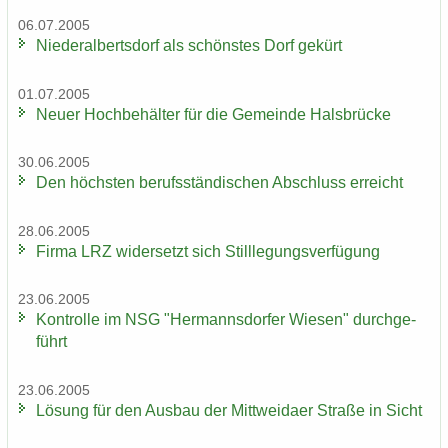
06.07.2005
Nie­der­al­berts­dorf als schöns­tes Dorf ge­kürt
01.07.2005
Neuer Hoch­be­häl­ter für die Ge­mein­de Hals­brü­cke
30.06.2005
Den höchs­ten be­rufs­stän­di­schen Ab­schluss er­reicht
28.06.2005
Firma LRZ wi­der­setzt sich Still­le­gungs­ver­fü­gung
23.06.2005
Kon­trol­le im NSG "Her­manns­dor­fer Wie­sen" durch­ge­
führt
23.06.2005
Lö­sung für den Aus­bau der Mitt­wei­da­er Stra­ße in Sicht