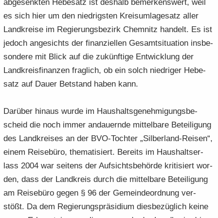
ab­ge­senk­ten He­be­satz ist des­halb be­mer­kens­wert, weil
es sich hier um den nied­rigs­ten Kreis­um­la­ge­satz aller
Land­krei­se im Re­gie­rungs­be­zirk Chem­nitz han­delt. Es ist
je­doch an­ge­sichts der fi­nan­zi­el­len Ge­samt­si­tua­ti­on ins­be­
son­de­re mit Blick auf die zu­künf­ti­ge Ent­wick­lung der
Land­kreis­fi­nan­zen frag­lich, ob ein solch nied­ri­ger He­be­
satz auf Dauer Bet­stand haben kann.
Dar­über hin­aus wurde im Haus­halts­ge­neh­mi­gungs­be­
scheid die noch immer an­dau­ern­de mit­tel­ba­re Be­tei­li­gung
des Land­krei­ses an der BVO-​Tochter „Silberland-​Reisen“,
einem Rei­se­bü­ro, the­ma­ti­siert. Be­reits im Haus­halts­er­
lass 2004 war sei­tens der Auf­sichts­be­hör­de kri­ti­siert wor­
den, dass der Land­kreis durch die mit­tel­ba­re Be­tei­li­gung
am Rei­se­bü­ro gegen § 96 der Ge­mein­de­ord­nung ver­
stößt. Da dem Re­gie­rungs­prä­si­di­um dies­be­züg­lich keine