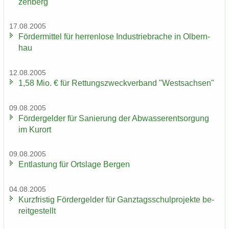
zen­berg
17.08.2005
För­der­mit­tel für her­ren­lo­se In­dus­trie­bra­che in Ol­bern­
hau
12.08.2005
1,58 Mio. € für Ret­tungs­zweck­ver­band "West­sach­sen"
09.08.2005
För­der­gel­der für Sa­nie­rung der Ab­was­ser­ent­sor­gung
im Kur­ort
09.08.2005
Ent­las­tung für Orts­la­ge Ber­gen
04.08.2005
Kurz­fris­tig För­der­gel­der für Ganz­tags­schul­pro­jek­te be­
reit­ge­stellt