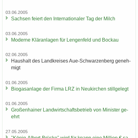
03.06.2005
Sach­sen fei­ert den In­ter­na­tio­na­ler Tag der Milch
03.06.2005
Mo­der­ne Klär­an­la­gen für Len­gen­feld und Bo­ckau
02.06.2005
Haus­halt des Land­krei­ses Aue-​Schwarzenberg ge­neh­
migt
01.06.2005
Bio­gas­an­la­ge der Firma LRZ in Neu­kir­chen still­ge­legt
01.06.2005
Gro­ßen­hai­ner Land­wirt­schafts­be­trieb von Mi­nis­ter ge­
ehrt
27.05.2005
"König-​Albert-Brücke" wird für knapp eine Mil­li­on € sa­