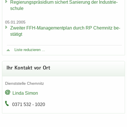
Re­gie­rungs­prä­si­di­um si­chert Sa­nie­rung der In­dus­trie­
schu­le
05.01.2005
Zwei­ter FFH-​Managementplan durch RP Chem­nitz be­
stä­tigt
Liste re­du­zie­ren ...
Ihr Kon­takt vor Ort
Dienst­stel­le Chem­nitz
Linda Simon
0371 532 - 1020