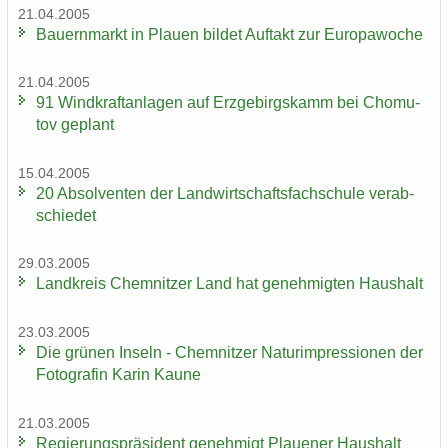
21.04.2005
Bau­ern­markt in Plau­en bil­det Auf­takt zur Eu­ro­pa­wo­che
21.04.2005
91 Wind­kraft­an­la­gen auf Erz­ge­birgs­kamm bei Chomu­
tov ge­plant
15.04.2005
20 Ab­sol­ven­ten der Land­wirt­schafts­fach­schu­le ver­ab­
schie­det
29.03.2005
Land­kreis Chem­nit­zer Land hat ge­neh­mig­ten Haus­halt
23.03.2005
Die grü­nen In­seln - Chem­nit­zer Na­turim­pres­sio­nen der
Fo­to­gra­fin Karin Kaune
21.03.2005
Re­gie­rungs­prä­si­dent ge­neh­migt Plaue­ner Haus­halt