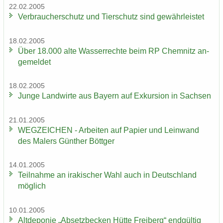
22.02.2005
Ver­brau­cher­schutz und Tier­schutz sind ge­währ­leis­tet
18.02.2005
Über 18.000 alte Was­ser­rech­te beim RP Chem­nitz an­
ge­mel­det
18.02.2005
Junge Land­wir­te aus Bay­ern auf Ex­kur­si­on in Sach­sen
21.01.2005
WEG­ZEI­CHEN - Ar­bei­ten auf Pa­pier und Lein­wand
des Ma­lers Gün­ther Bött­ger
14.01.2005
Teil­nah­me an ira­ki­scher Wahl auch in Deutsch­land
mög­lich
10.01.2005
Alt­de­po­nie „Ab­setz­be­cken Hütte Frei­berg“ end­gül­tig