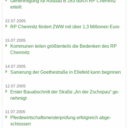
Ge­neh­mi­gung für Aus­bau B 283 durch RP Chem­nitz
er­teilt
22.07.2005
RP Chem­nitz för­dert ZWW mit über 1,3 Mil­lio­nen Euro
15.07.2005
Kom­mu­nen tei­len größ­ten­teils die Be­den­ken des RP
Chem­nitz
14.07.2005
Sa­nie­rung der Goe­the­stra­ße in El­le­feld kann be­gin­nen
12.07.2005
Ers­ter Bau­ab­schnitt der Stra­ße „An der Zscho­pau“ ge­
neh­migt
11.07.2005
Pfer­de­wirt­schafts­meis­ter­prü­fung er­folg­reich ab­ge­
schlos­sen