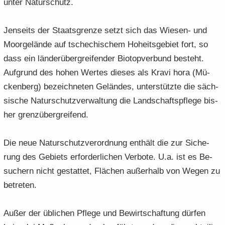
unter Na­tur­schutz.
Jen­seits der Staats­gren­ze setzt sich das Wiesen-​ und
Moor­ge­län­de auf tsche­chi­schem Ho­heits­ge­biet fort, so
dass ein län­der­über­grei­fen­der Bio­top­ver­bund be­steht.
Auf­grund des hohen Wer­tes die­ses als Kravi hora (Mü­
cken­berg) be­zeich­ne­ten Ge­län­des, un­ter­stütz­te die säch­
si­sche Na­tur­schutz­ver­wal­tung die Land­schafts­pfle­ge bis­
her grenz­über­grei­fend.
Die neue Na­tur­schutz­ver­ord­nung ent­hält die zur Si­che­
rung des Ge­biets er­for­der­li­chen Ver­bo­te. U.a. ist es Be­
su­chern nicht ge­stat­tet, Flä­chen au­ßer­halb von Wegen zu
be­tre­ten.
Außer der üb­li­chen Pfle­ge und Be­wirt­schaf­tung dür­fen