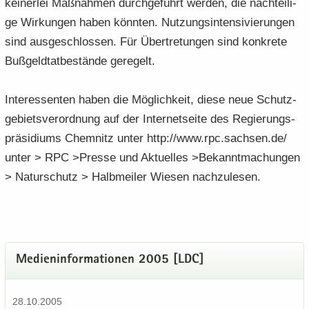
kei­ner­lei Maß­nah­men durch­ge­führt wer­den, die nach­tei­li­
ge Wir­kun­gen haben könn­ten. Nut­zungs­in­ten­si­vie­run­gen
sind aus­ge­schlos­sen. Für Über­tre­tun­gen sind kon­kre­te
Buß­geld­tat­be­stän­de ge­re­gelt.
In­ter­es­sen­ten haben die Mög­lich­keit, diese neue Schutz­
ge­biets­ver­ord­nung auf der In­ter­net­sei­te des Re­gie­rungs­
prä­si­di­ums Chem­nitz unter http://www.rpc.sach­sen.de/
unter > RPC >Pres­se und Ak­tu­el­les >Be­kannt­ma­chun­gen
> Na­tur­schutz > Halb­mei­ler Wie­sen nach­zu­le­sen.
Me­di­en­in­for­ma­tio­nen 2005 [LDC]
28.10.2005