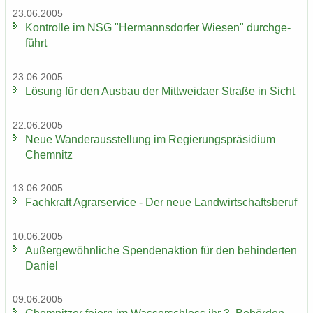
23.06.2005
Kon­trol­le im NSG "Her­manns­dor­fer Wie­sen" durch­ge­
führt
23.06.2005
Lö­sung für den Aus­bau der Mitt­wei­da­er Stra­ße in Sicht
22.06.2005
Neue Wan­der­aus­stel­lung im Re­gie­rungs­prä­si­di­um
Chem­nitz
13.06.2005
Fach­kraft Agrar­ser­vice - Der neue Land­wirt­schafts­be­ruf
10.06.2005
Au­ßer­ge­wöhn­li­che Spen­den­ak­ti­on für den be­hin­der­ten
Da­ni­el
09.06.2005