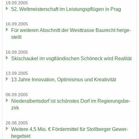
19.09.2005
52. Welt­meis­ter­schaft im Leis­tungs­pflü­gen in Prag
16.09.2005
Für wei­te­ren Ab­schnitt der West­tras­se Bau­recht her­ge­
stellt
16.09.2005
Ski­schau­kel im vogt­län­di­schen Schöneck wird Rea­li­tät
13.09.2005
13 Jahre In­no­va­ti­on, Op­ti­mis­mus und Krea­ti­vi­tät
06.09.2005
Nie­der­al­berts­dorf ist schöns­tes Dorf im Re­gie­rungs­be­
zirk
26.08.2005
Wei­te­re 4,5 Mio. € För­der­mit­tel für Stoll­ber­ger Ge­wer­
be­ge­biet