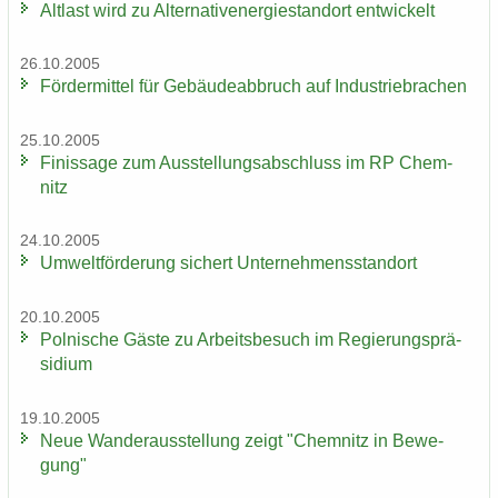
Alt­last wird zu Al­ter­na­tiv­ener­gie­stand­ort ent­wi­ckelt
26.10.2005
För­der­mit­tel für Ge­bäu­de­ab­bruch auf In­dus­trie­bra­chen
25.10.2005
Fi­nis­sa­ge zum Aus­stel­lungs­ab­schluss im RP Chem­
nitz
24.10.2005
Um­welt­för­de­rung si­chert Un­ter­neh­mens­stand­ort
20.10.2005
Pol­ni­sche Gäste zu Ar­beits­be­such im Re­gie­rungs­prä­
si­di­um
19.10.2005
Neue Wan­der­aus­stel­lung zeigt "Chem­nitz in Be­we­
gung"