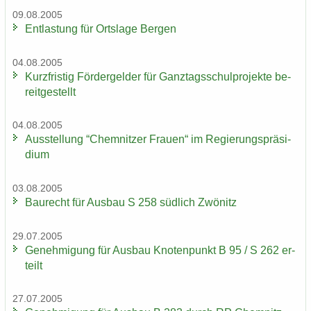
09.08.2005
Ent­las­tung für Orts­la­ge Ber­gen
04.08.2005
Kurz­fris­tig För­der­gel­der für Ganz­tags­schul­pro­jek­te be­
reit­ge­stellt
04.08.2005
Aus­stel­lung “Chem­nit­zer Frau­en“ im Re­gie­rungs­prä­si­
di­um
03.08.2005
Bau­recht für Aus­bau S 258 süd­lich Zwö­nitz
29.07.2005
Ge­neh­mi­gung für Aus­bau Kno­ten­punkt B 95 / S 262 er­
teilt
27.07.2005