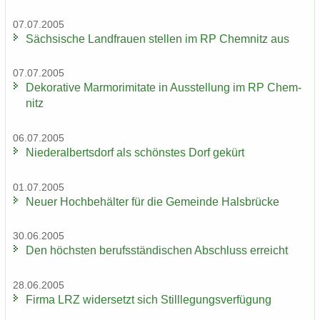
07.07.2005
Säch­si­sche Land­frau­en stel­len im RP Chem­nitz aus
07.07.2005
De­ko­ra­ti­ve Mar­mo­r­imi­ta­te in Aus­stel­lung im RP Chem­
nitz
06.07.2005
Nie­der­al­berts­dorf als schöns­tes Dorf ge­kürt
01.07.2005
Neuer Hoch­be­häl­ter für die Ge­mein­de Hals­brü­cke
30.06.2005
Den höchs­ten be­rufs­stän­di­schen Ab­schluss er­reicht
28.06.2005
Firma LRZ wi­der­setzt sich Still­le­gungs­ver­fü­gung