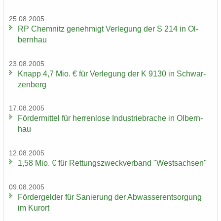
25.08.2005
RP Chem­nitz ge­neh­migt Ver­le­gung der S 214 in Ol­
bern­hau
23.08.2005
Knapp 4,7 Mio. € für Ver­le­gung der K 9130 in Schwar­
zen­berg
17.08.2005
För­der­mit­tel für her­ren­lo­se In­dus­trie­bra­che in Ol­bern­
hau
12.08.2005
1,58 Mio. € für Ret­tungs­zweck­ver­band "West­sach­sen"
09.08.2005
För­der­gel­der für Sa­nie­rung der Ab­was­ser­ent­sor­gung
im Kur­ort