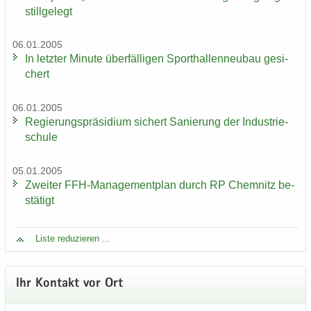
still­ge­legt
06.01.2005
In letz­ter Mi­nu­te über­fäl­li­gen Sport­hal­len­neu­bau ge­si­
chert
06.01.2005
Re­gie­rungs­prä­si­di­um si­chert Sa­nie­rung der In­dus­trie­
schu­le
05.01.2005
Zwei­ter FFH-​Managementplan durch RP Chem­nitz be­
stä­tigt
Liste re­du­zie­ren ...
Ihr Kon­takt vor Ort