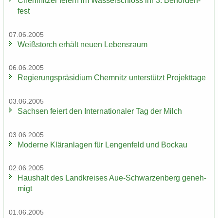
Chem­nit­zer fei­ern im Was­ser­schloss ihr 3. Be­hör­den­
fest
07.06.2005
Weiß­storch er­hält neuen Le­bens­raum
06.06.2005
Re­gie­rungs­prä­si­di­um Chem­nitz un­ter­stützt Pro­jekt­ta­ge
03.06.2005
Sach­sen fei­ert den In­ter­na­tio­na­ler Tag der Milch
03.06.2005
Mo­der­ne Klär­an­la­gen für Len­gen­feld und Bo­ckau
02.06.2005
Haus­halt des Land­krei­ses Aue-​Schwarzenberg ge­neh­
migt
01.06.2005