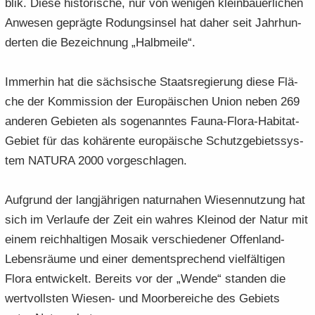
blik. Diese his­to­ri­sche, nur von we­ni­gen klein­bäu­er­li­chen
An­we­sen ge­präg­te Ro­dungs­in­sel hat daher seit Jahr­hun­
der­ten die Be­zeich­nung „Halb­mei­le“.
Im­mer­hin hat die säch­si­sche Staats­re­gie­rung diese Flä­
che der Kom­mis­si­on der Eu­ro­päi­schen Union neben 269
an­de­ren Ge­bie­ten als so­ge­nann­tes Fauna-​Flora-Habitat-
Gebiet für das ko­hä­ren­te eu­ro­päi­sche Schutz­ge­biets­sys­
tem NA­TU­RA 2000 vor­ge­schla­gen.
Auf­grund der lang­jäh­ri­gen na­tur­na­hen Wie­sen­nut­zung hat
sich im Ver­lau­fe der Zeit ein wah­res Klein­od der Natur mit
einem reich­hal­ti­gen Mo­sa­ik ver­schie­de­ner Offenland-​
Lebensräume und einer dem­entspre­chend viel­fäl­ti­gen
Flora ent­wi­ckelt. Be­reits vor der „Wende“ stan­den die
wert­volls­ten Wiesen-​ und Moor­be­rei­che des Ge­biets