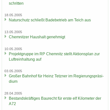
schrit­ten
18.05.2005
Na­tur­schutz schließt Ba­de­be­trieb am Teich aus
13.05.2005
Chem­nit­zer Haus­halt ge­neh­migt
10.05.2005
Pro­jekt­grup­pe im RP Chem­nitz stellt Ak­ti­ons­plan zur
Luft­rein­hal­tung auf
03.05.2005
Gro­ßer Bahn­hof für Heinz Tetz­ner im Re­gie­rungs­prä­si­
di­um
28.04.2005
Be­stands­kräf­ti­ges Bau­recht für erste elf Ki­lo­me­ter der
A72