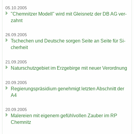
05.10.2005
"Chem­nit­zer Mo­dell" wird mit Gleis­netz der DB AG ver­
zahnt
26.09.2005
Tsche­chen und Deut­sche sor­gen Seite an Seite für Si­
cher­heit
21.09.2005
Na­tur­schutz­ge­biet im Erz­ge­bir­ge mit neuer Ver­ord­nung
20.09.2005
Re­gie­rungs­prä­si­di­um ge­neh­migt letz­ten Ab­schnitt der
A4
20.09.2005
Ma­le­rei­en mit ei­ge­nem ge­fühl­vol­len Zau­ber im RP
Chem­nitz