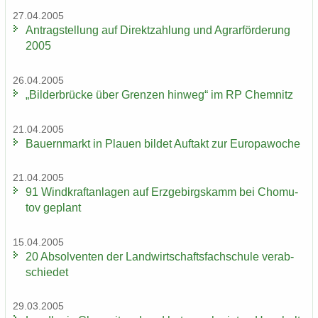
27.04.2005
An­trag­stel­lung auf Di­rekt­zah­lung und Agrar­för­de­rung
2005
26.04.2005
„Bil­der­brü­cke über Gren­zen hin­weg“ im RP Chem­nitz
21.04.2005
Bau­ern­markt in Plau­en bil­det Auf­takt zur Eu­ro­pa­wo­che
21.04.2005
91 Wind­kraft­an­la­gen auf Erz­ge­birgs­kamm bei Chomu­
tov ge­plant
15.04.2005
20 Ab­sol­ven­ten der Land­wirt­schafts­fach­schu­le ver­ab­
schie­det
29.03.2005