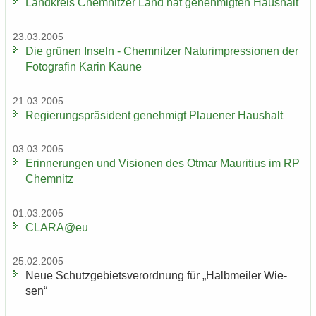
Land­kreis Chem­nit­zer Land hat ge­neh­mig­ten Haus­halt
23.03.2005
Die grü­nen In­seln - Chem­nit­zer Na­turim­pres­sio­nen der
Fo­to­gra­fin Karin Kaune
21.03.2005
Re­gie­rungs­prä­si­dent ge­neh­migt Plaue­ner Haus­halt
03.03.2005
Er­in­ne­run­gen und Vi­sio­nen des Otmar Mau­ri­ti­us im RP
Chem­nitz
01.03.2005
CLARA@eu
25.02.2005
Neue Schutz­ge­biets­ver­ord­nung für „Halb­mei­ler Wie­
sen“