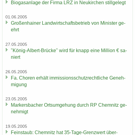
Bio­gas­an­la­ge der Firma LRZ in Neu­kir­chen still­ge­legt
01.06.2005
Gro­ßen­hai­ner Land­wirt­schafts­be­trieb von Mi­nis­ter ge­
ehrt
27.05.2005
"König-​Albert-Brücke" wird für knapp eine Mil­li­on € sa­
niert
26.05.2005
Fa. Cho­ren er­hält im­mis­si­ons­schutz­recht­li­che Ge­neh­
mi­gung
23.05.2005
Mar­kers­ba­cher Orts­um­ge­hung durch RP Chem­nitz ge­
neh­migt
19.05.2005
Fein­staub: Chem­nitz hat 35-​Tage-Grenzwert über­