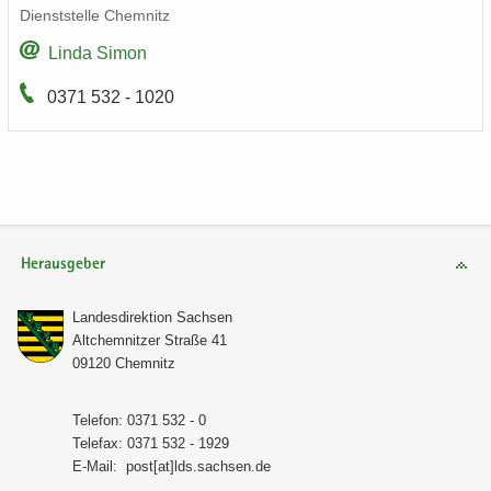
Dienst­stel­le Chem­nitz
Linda Simon
0371 532 - 1020
Herausgeber
Lan­des­di­rek­ti­on Sach­sen
Alt­chem­nit­zer Stra­ße 41
09120 Chem­nitz
Te­le­fon: 0371 532 - 0
Te­le­fax: 0371 532 - 1929
E-​Mail:
post[at]lds.sach­sen.de