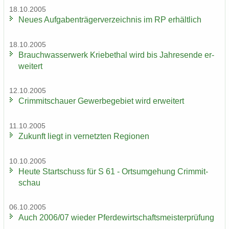
18.10.2005
Neues Auf­ga­ben­trä­ger­ver­zeich­nis im RP er­hält­lich
18.10.2005
Brauch­was­ser­werk Krie­be­thal wird bis Jah­res­en­de er­
wei­tert
12.10.2005
Crim­mit­schau­er Ge­wer­be­ge­biet wird er­wei­tert
11.10.2005
Zu­kunft liegt in ver­netz­ten Re­gio­nen
10.10.2005
Heute Start­schuss für S 61 - Orts­um­ge­hung Crim­mit­
schau
06.10.2005
Auch 2006/07 wie­der Pfer­de­wirt­schafts­meis­ter­prü­fung