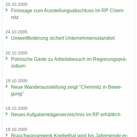
25.10.2005
Fi­nis­sa­ge zum Aus­stel­lungs­ab­schluss im RP Chem­
nitz
24.10.2005
Um­welt­för­de­rung si­chert Un­ter­neh­mens­stand­ort
20.10.2005
Pol­ni­sche Gäste zu Ar­beits­be­such im Re­gie­rungs­prä­
si­di­um
19.10.2005
Neue Wan­der­aus­stel­lung zeigt "Chem­nitz in Be­we­
gung"
18.10.2005
Neues Auf­ga­ben­trä­ger­ver­zeich­nis im RP er­hält­lich
18.10.2005
Brauch­was­ser­werk Krie­be­thal wird bis Jah­res­en­de er­