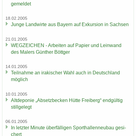
ge­mel­det
18.02.2005
Junge Land­wir­te aus Bay­ern auf Ex­kur­si­on in Sach­sen
21.01.2005
WEG­ZEI­CHEN - Ar­bei­ten auf Pa­pier und Lein­wand
des Ma­lers Gün­ther Bött­ger
14.01.2005
Teil­nah­me an ira­ki­scher Wahl auch in Deutsch­land
mög­lich
10.01.2005
Alt­de­po­nie „Ab­setz­be­cken Hütte Frei­berg“ end­gül­tig
still­ge­legt
06.01.2005
In letz­ter Mi­nu­te über­fäl­li­gen Sport­hal­len­neu­bau ge­si­
chert