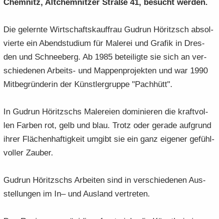
Chem­nitz, Alt­chem­nit­zer Stra­ße 41, be­sucht wer­den.
Die ge­lern­te Wirt­schafts­kauf­frau Gud­run Hö­ritzsch ab­sol­
vier­te ein Abend­stu­di­um für Ma­le­rei und Gra­fik in Dres­
den und Schnee­berg. Ab 1985 be­tei­lig­te sie sich an ver­
schie­de­nen Arbeits-​ und Map­pen­pro­jek­ten und war 1990
Mit­be­grün­de­rin der Künst­ler­grup­pe "Pach­hütt".
In Gud­run Hö­ritzschs Ma­le­rei­en do­mi­nie­ren die kraft­vol­
len Far­ben rot, gelb und blau. Trotz oder ge­ra­de auf­grund
ihrer Flä­chen­haf­tig­keit um­gibt sie ein ganz ei­ge­ner ge­fühl­
vol­ler Zau­ber.
Gud­run Hö­ritzschs Ar­bei­ten sind in ver­schie­de­nen Aus­
stel­lun­gen im In– und Aus­land ver­tre­ten.