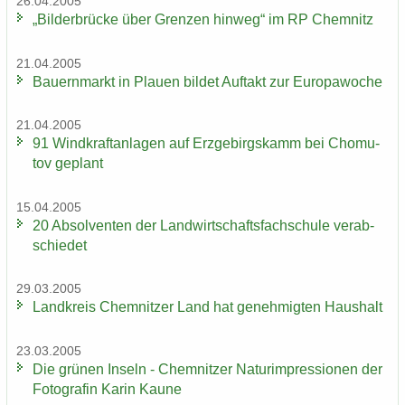
26.04.2005
„Bil­der­brü­cke über Gren­zen hin­weg“ im RP Chem­nitz
21.04.2005
Bau­ern­markt in Plau­en bil­det Auf­takt zur Eu­ro­pa­wo­che
21.04.2005
91 Wind­kraft­an­la­gen auf Erz­ge­birgs­kamm bei Chomu­
tov ge­plant
15.04.2005
20 Ab­sol­ven­ten der Land­wirt­schafts­fach­schu­le ver­ab­
schie­det
29.03.2005
Land­kreis Chem­nit­zer Land hat ge­neh­mig­ten Haus­halt
23.03.2005
Die grü­nen In­seln - Chem­nit­zer Na­turim­pres­sio­nen der
Fo­to­gra­fin Karin Kaune