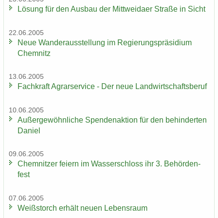
Lö­sung für den Aus­bau der Mitt­wei­da­er Stra­ße in Sicht
22.06.2005
Neue Wan­der­aus­stel­lung im Re­gie­rungs­prä­si­di­um
Chem­nitz
13.06.2005
Fach­kraft Agrar­ser­vice - Der neue Land­wirt­schafts­be­ruf
10.06.2005
Au­ßer­ge­wöhn­li­che Spen­den­ak­ti­on für den be­hin­der­ten
Da­ni­el
09.06.2005
Chem­nit­zer fei­ern im Was­ser­schloss ihr 3. Be­hör­den­
fest
07.06.2005
Weiß­storch er­hält neuen Le­bens­raum