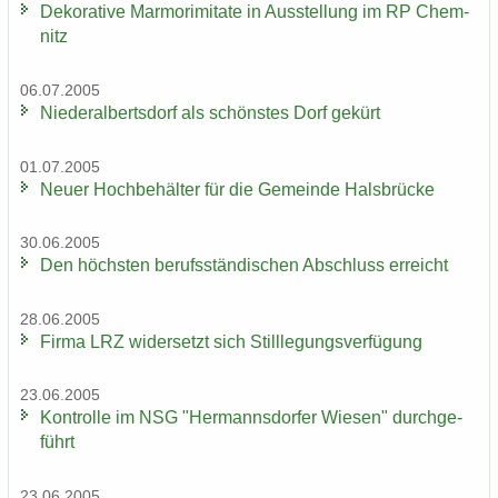
De­ko­ra­ti­ve Mar­mo­r­imi­ta­te in Aus­stel­lung im RP Chem­
nitz
06.07.2005
Nie­der­al­berts­dorf als schöns­tes Dorf ge­kürt
01.07.2005
Neuer Hoch­be­häl­ter für die Ge­mein­de Hals­brü­cke
30.06.2005
Den höchs­ten be­rufs­stän­di­schen Ab­schluss er­reicht
28.06.2005
Firma LRZ wi­der­setzt sich Still­le­gungs­ver­fü­gung
23.06.2005
Kon­trol­le im NSG "Her­manns­dor­fer Wie­sen" durch­ge­
führt
23.06.2005