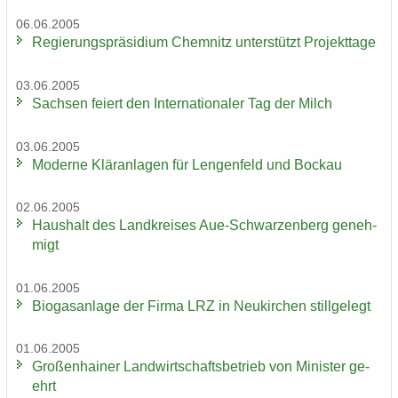
06.06.2005
Re­gie­rungs­prä­si­di­um Chem­nitz un­ter­stützt Pro­jekt­ta­ge
03.06.2005
Sach­sen fei­ert den In­ter­na­tio­na­ler Tag der Milch
03.06.2005
Mo­der­ne Klär­an­la­gen für Len­gen­feld und Bo­ckau
02.06.2005
Haus­halt des Land­krei­ses Aue-​Schwarzenberg ge­neh­
migt
01.06.2005
Bio­gas­an­la­ge der Firma LRZ in Neu­kir­chen still­ge­legt
01.06.2005
Gro­ßen­hai­ner Land­wirt­schafts­be­trieb von Mi­nis­ter ge­
ehrt