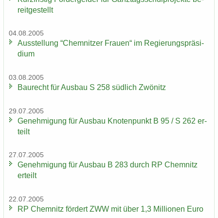
reit­ge­stellt
04.08.2005
Aus­stel­lung “Chem­nit­zer Frau­en“ im Re­gie­rungs­prä­si­
di­um
03.08.2005
Bau­recht für Aus­bau S 258 süd­lich Zwö­nitz
29.07.2005
Ge­neh­mi­gung für Aus­bau Kno­ten­punkt B 95 / S 262 er­
teilt
27.07.2005
Ge­neh­mi­gung für Aus­bau B 283 durch RP Chem­nitz
er­teilt
22.07.2005
RP Chem­nitz för­dert ZWW mit über 1,3 Mil­lio­nen Euro