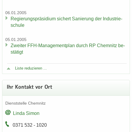
06.01.2005
Re­gie­rungs­prä­si­di­um si­chert Sa­nie­rung der In­dus­trie­
schu­le
05.01.2005
Zwei­ter FFH-​Managementplan durch RP Chem­nitz be­
stä­tigt
Liste re­du­zie­ren ...
Ihr Kon­takt vor Ort
Dienst­stel­le Chem­nitz
Linda Simon
0371 532 - 1020