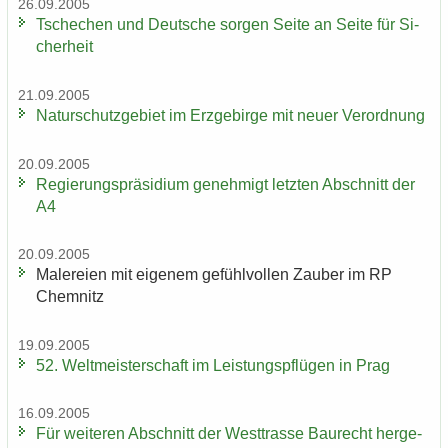
26.09.2005
Tsche­chen und Deut­sche sor­gen Seite an Seite für Si­
cher­heit
21.09.2005
Na­tur­schutz­ge­biet im Erz­ge­bir­ge mit neuer Ver­ord­nung
20.09.2005
Re­gie­rungs­prä­si­di­um ge­neh­migt letz­ten Ab­schnitt der
A4
20.09.2005
Ma­le­rei­en mit ei­ge­nem ge­fühl­vol­len Zau­ber im RP
Chem­nitz
19.09.2005
52. Welt­meis­ter­schaft im Leis­tungs­pflü­gen in Prag
16.09.2005
Für wei­te­ren Ab­schnitt der West­tras­se Bau­recht her­ge­