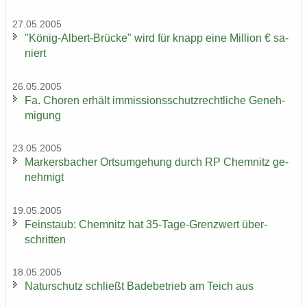
27.05.2005
"König-​Albert-Brücke" wird für knapp eine Mil­li­on € sa­
niert
26.05.2005
Fa. Cho­ren er­hält im­mis­si­ons­schutz­recht­li­che Ge­neh­
mi­gung
23.05.2005
Mar­kers­ba­cher Orts­um­ge­hung durch RP Chem­nitz ge­
neh­migt
19.05.2005
Fein­staub: Chem­nitz hat 35-​Tage-Grenzwert über­
schrit­ten
18.05.2005
Na­tur­schutz schließt Ba­de­be­trieb am Teich aus