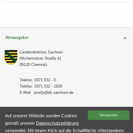
Herausgeber
Lan­des­di­rek­ti­on Sach­sen
Alt­chem­nit­zer Stra­ße 41
09120 Chem­nitz
Te­le­fon: 0371 532 - 0
Te­le­fax: 0371 532 - 1929
E-​Mail:
post[at]lds.sach­sen.de
Service
Auf un­se­rer Web­site wer­den Coo­kies
Ver­stan­den
gemäß un­se­rer
Da­ten­schutz­er­klä­rung
Verwandte Portale
ver­wen­det. Mit einem Klick auf die Schalt­flä­che »Ver­stan­den«