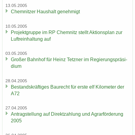
13.05.2005
Chem­nit­zer Haus­halt ge­neh­migt
10.05.2005
Pro­jekt­grup­pe im RP Chem­nitz stellt Ak­ti­ons­plan zur
Luft­rein­hal­tung auf
03.05.2005
Gro­ßer Bahn­hof für Heinz Tetz­ner im Re­gie­rungs­prä­si­
di­um
28.04.2005
Be­stands­kräf­ti­ges Bau­recht für erste elf Ki­lo­me­ter der
A72
27.04.2005
An­trag­stel­lung auf Di­rekt­zah­lung und Agrar­för­de­rung
2005