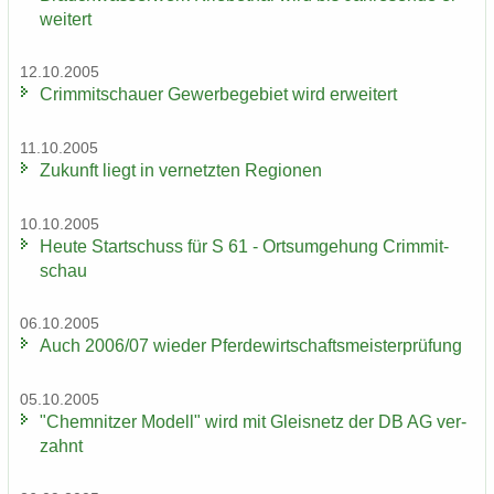
wei­tert
12.10.2005
Crim­mit­schau­er Ge­wer­be­ge­biet wird er­wei­tert
11.10.2005
Zu­kunft liegt in ver­netz­ten Re­gio­nen
10.10.2005
Heute Start­schuss für S 61 - Orts­um­ge­hung Crim­mit­
schau
06.10.2005
Auch 2006/07 wie­der Pfer­de­wirt­schafts­meis­ter­prü­fung
05.10.2005
"Chem­nit­zer Mo­dell" wird mit Gleis­netz der DB AG ver­
zahnt