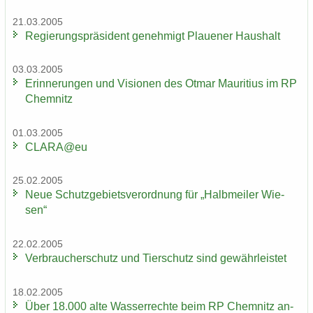
21.03.2005
Re­gie­rungs­prä­si­dent ge­neh­migt Plaue­ner Haus­halt
03.03.2005
Er­in­ne­run­gen und Vi­sio­nen des Otmar Mau­ri­ti­us im RP
Chem­nitz
01.03.2005
CLARA@eu
25.02.2005
Neue Schutz­ge­biets­ver­ord­nung für „Halb­mei­ler Wie­
sen“
22.02.2005
Ver­brau­cher­schutz und Tier­schutz sind ge­währ­leis­tet
18.02.2005
Über 18.000 alte Was­ser­rech­te beim RP Chem­nitz an­