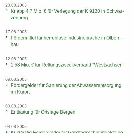
23.08.2005
Knapp 4,7 Mio. € für Ver­le­gung der K 9130 in Schwar­
zen­berg
17.08.2005
För­der­mit­tel für her­ren­lo­se In­dus­trie­bra­che in Ol­bern­
hau
12.08.2005
1,58 Mio. € für Ret­tungs­zweck­ver­band "West­sach­sen"
09.08.2005
För­der­gel­der für Sa­nie­rung der Ab­was­ser­ent­sor­gung
im Kur­ort
09.08.2005
Ent­las­tung für Orts­la­ge Ber­gen
04.08.2005
Kurz­fris­tig För­der­gel­der für Ganz­tags­schul­pro­jek­te be­