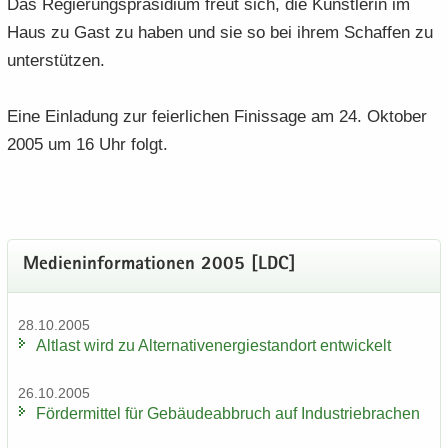
Das Re­gie­rungs­prä­si­di­um freut sich, die Künst­le­rin im
Haus zu Gast zu haben und sie so bei ihrem Schaf­fen zu
un­ter­stüt­zen.
Eine Ein­la­dung zur fei­er­li­chen Fi­nis­sa­ge am 24. Ok­to­ber
2005 um 16 Uhr folgt.
Me­di­en­in­for­ma­tio­nen 2005 [LDC]
28.10.2005
Alt­last wird zu Al­ter­na­tiv­ener­gie­stand­ort ent­wi­ckelt
26.10.2005
För­der­mit­tel für Ge­bäu­de­ab­bruch auf In­dus­trie­bra­chen