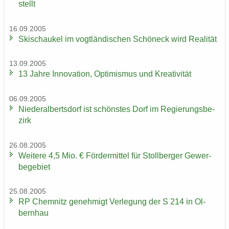
stellt
16.09.2005
Ski­schau­kel im vogt­län­di­schen Schöneck wird Rea­li­tät
13.09.2005
13 Jahre In­no­va­ti­on, Op­ti­mis­mus und Krea­ti­vi­tät
06.09.2005
Nie­der­al­berts­dorf ist schöns­tes Dorf im Re­gie­rungs­be­
zirk
26.08.2005
Wei­te­re 4,5 Mio. € För­der­mit­tel für Stoll­ber­ger Ge­wer­
be­ge­biet
25.08.2005
RP Chem­nitz ge­neh­migt Ver­le­gung der S 214 in Ol­
bern­hau