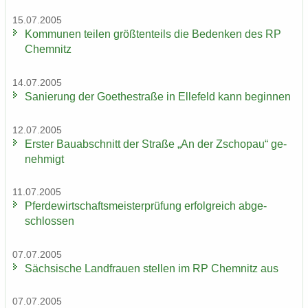
15.07.2005
Kom­mu­nen tei­len größ­ten­teils die Be­den­ken des RP
Chem­nitz
14.07.2005
Sa­nie­rung der Goe­the­stra­ße in El­le­feld kann be­gin­nen
12.07.2005
Ers­ter Bau­ab­schnitt der Stra­ße „An der Zscho­pau“ ge­
neh­migt
11.07.2005
Pfer­de­wirt­schafts­meis­ter­prü­fung er­folg­reich ab­ge­
schlos­sen
07.07.2005
Säch­si­sche Land­frau­en stel­len im RP Chem­nitz aus
07.07.2005