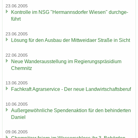
23.06.2005
Kon­trol­le im NSG "Her­manns­dor­fer Wie­sen" durch­ge­
führt
23.06.2005
Lö­sung für den Aus­bau der Mitt­wei­da­er Stra­ße in Sicht
22.06.2005
Neue Wan­der­aus­stel­lung im Re­gie­rungs­prä­si­di­um
Chem­nitz
13.06.2005
Fach­kraft Agrar­ser­vice - Der neue Land­wirt­schafts­be­ruf
10.06.2005
Au­ßer­ge­wöhn­li­che Spen­den­ak­ti­on für den be­hin­der­ten
Da­ni­el
09.06.2005