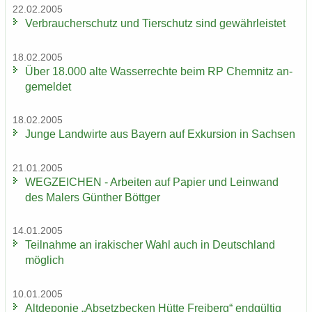
22.02.2005
Ver­brau­cher­schutz und Tier­schutz sind ge­währ­leis­tet
18.02.2005
Über 18.000 alte Was­ser­rech­te beim RP Chem­nitz an­
ge­mel­det
18.02.2005
Junge Land­wir­te aus Bay­ern auf Ex­kur­si­on in Sach­sen
21.01.2005
WEG­ZEI­CHEN - Ar­bei­ten auf Pa­pier und Lein­wand
des Ma­lers Gün­ther Bött­ger
14.01.2005
Teil­nah­me an ira­ki­scher Wahl auch in Deutsch­land
mög­lich
10.01.2005
Alt­de­po­nie „Ab­setz­be­cken Hütte Frei­berg“ end­gül­tig