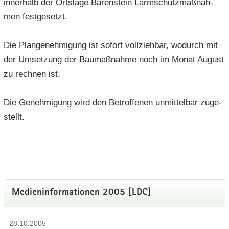
in­ner­halb der Orts­la­ge Bä­ren­stein Lärm­schutz­maß­nah­
men fest­ge­setzt.
Die Plan­ge­neh­mi­gung ist so­fort voll­zieh­bar, wo­durch mit
der Um­set­zung der Bau­maß­nah­me noch im Monat Au­gust
zu rech­nen ist.
Die Ge­neh­mi­gung wird den Be­trof­fe­nen un­mit­tel­bar zu­ge­
stellt.
Me­di­en­in­for­ma­tio­nen 2005 [LDC]
28.10.2005