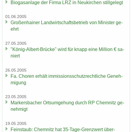
Bio­gas­an­la­ge der Firma LRZ in Neu­kir­chen still­ge­legt
01.06.2005
Gro­ßen­hai­ner Land­wirt­schafts­be­trieb von Mi­nis­ter ge­
ehrt
27.05.2005
"König-​Albert-Brücke" wird für knapp eine Mil­li­on € sa­
niert
26.05.2005
Fa. Cho­ren er­hält im­mis­si­ons­schutz­recht­li­che Ge­neh­
mi­gung
23.05.2005
Mar­kers­ba­cher Orts­um­ge­hung durch RP Chem­nitz ge­
neh­migt
19.05.2005
Fein­staub: Chem­nitz hat 35-​Tage-Grenzwert über­