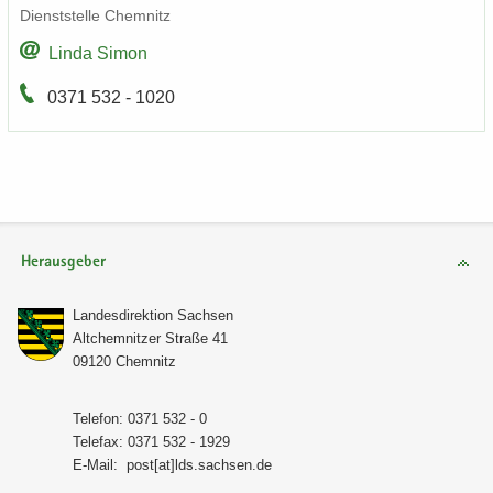
Dienst­stel­le Chem­nitz
Linda Simon
0371 532 - 1020
Herausgeber
Lan­des­di­rek­ti­on Sach­sen
Alt­chem­nit­zer Stra­ße 41
09120 Chem­nitz
Te­le­fon: 0371 532 - 0
Te­le­fax: 0371 532 - 1929
E-​Mail:
post[at]lds.sach­sen.de