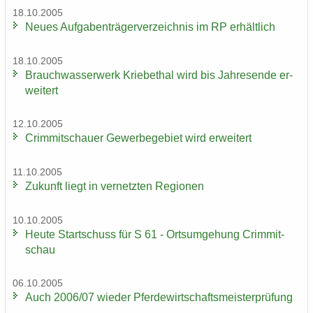
18.10.2005
Neues Auf­ga­ben­trä­ger­ver­zeich­nis im RP er­hält­lich
18.10.2005
Brauch­was­ser­werk Krie­be­thal wird bis Jah­res­en­de er­
wei­tert
12.10.2005
Crim­mit­schau­er Ge­wer­be­ge­biet wird er­wei­tert
11.10.2005
Zu­kunft liegt in ver­netz­ten Re­gio­nen
10.10.2005
Heute Start­schuss für S 61 - Orts­um­ge­hung Crim­mit­
schau
06.10.2005
Auch 2006/07 wie­der Pfer­de­wirt­schafts­meis­ter­prü­fung