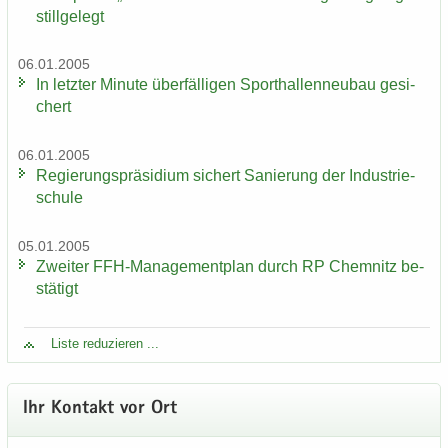
still­ge­legt
06.01.2005
In letz­ter Mi­nu­te über­fäl­li­gen Sport­hal­len­neu­bau ge­si­
chert
06.01.2005
Re­gie­rungs­prä­si­di­um si­chert Sa­nie­rung der In­dus­trie­
schu­le
05.01.2005
Zwei­ter FFH-​Managementplan durch RP Chem­nitz be­
stä­tigt
Liste re­du­zie­ren ...
Ihr Kon­takt vor Ort