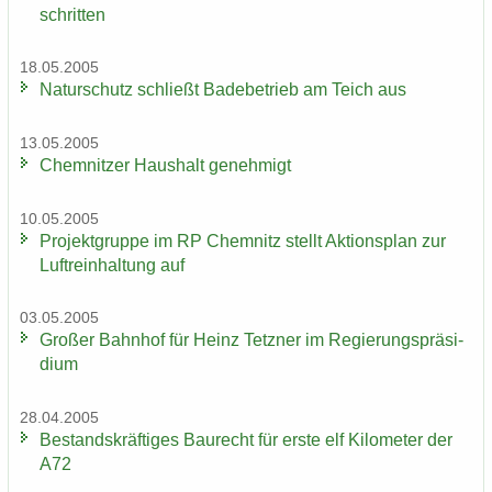
schrit­ten
18.05.2005
Na­tur­schutz schließt Ba­de­be­trieb am Teich aus
13.05.2005
Chem­nit­zer Haus­halt ge­neh­migt
10.05.2005
Pro­jekt­grup­pe im RP Chem­nitz stellt Ak­ti­ons­plan zur
Luft­rein­hal­tung auf
03.05.2005
Gro­ßer Bahn­hof für Heinz Tetz­ner im Re­gie­rungs­prä­si­
di­um
28.04.2005
Be­stands­kräf­ti­ges Bau­recht für erste elf Ki­lo­me­ter der
A72