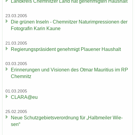
Land­kreis Chem­nit­zer Land hat ge­neh­mig­ten Haus­halt
23.03.2005
Die grü­nen In­seln - Chem­nit­zer Na­turim­pres­sio­nen der
Fo­to­gra­fin Karin Kaune
21.03.2005
Re­gie­rungs­prä­si­dent ge­neh­migt Plaue­ner Haus­halt
03.03.2005
Er­in­ne­run­gen und Vi­sio­nen des Otmar Mau­ri­ti­us im RP
Chem­nitz
01.03.2005
CLARA@eu
25.02.2005
Neue Schutz­ge­biets­ver­ord­nung für „Halb­mei­ler Wie­
sen“