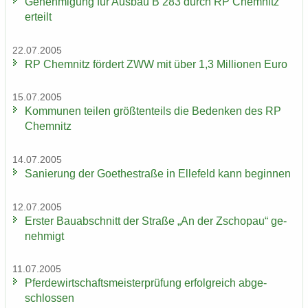
Ge­neh­mi­gung für Aus­bau B 283 durch RP Chem­nitz
er­teilt
22.07.2005
RP Chem­nitz för­dert ZWW mit über 1,3 Mil­lio­nen Euro
15.07.2005
Kom­mu­nen tei­len größ­ten­teils die Be­den­ken des RP
Chem­nitz
14.07.2005
Sa­nie­rung der Goe­the­stra­ße in El­le­feld kann be­gin­nen
12.07.2005
Ers­ter Bau­ab­schnitt der Stra­ße „An der Zscho­pau“ ge­
neh­migt
11.07.2005
Pfer­de­wirt­schafts­meis­ter­prü­fung er­folg­reich ab­ge­
schlos­sen