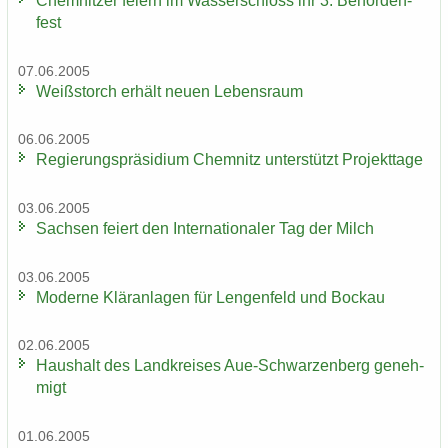
Chem­nit­zer fei­ern im Was­ser­schloss ihr 3. Be­hör­den­
fest
07.06.2005
Weiß­storch er­hält neuen Le­bens­raum
06.06.2005
Re­gie­rungs­prä­si­di­um Chem­nitz un­ter­stützt Pro­jekt­ta­ge
03.06.2005
Sach­sen fei­ert den In­ter­na­tio­na­ler Tag der Milch
03.06.2005
Mo­der­ne Klär­an­la­gen für Len­gen­feld und Bo­ckau
02.06.2005
Haus­halt des Land­krei­ses Aue-​Schwarzenberg ge­neh­
migt
01.06.2005