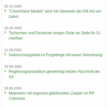
05.10.2005
"Chem­nit­zer Mo­dell" wird mit Gleis­netz der DB AG ver­
zahnt
26.09.2005
Tsche­chen und Deut­sche sor­gen Seite an Seite für Si­
cher­heit
21.09.2005
Na­tur­schutz­ge­biet im Erz­ge­bir­ge mit neuer Ver­ord­nung
20.09.2005
Re­gie­rungs­prä­si­di­um ge­neh­migt letz­ten Ab­schnitt der
A4
20.09.2005
Ma­le­rei­en mit ei­ge­nem ge­fühl­vol­len Zau­ber im RP
Chem­nitz