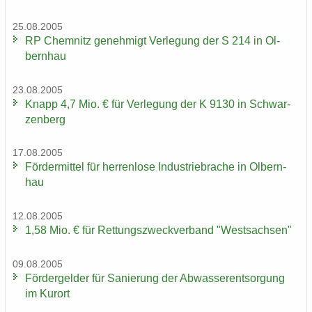
25.08.2005
RP Chem­nitz ge­neh­migt Ver­le­gung der S 214 in Ol­
bern­hau
23.08.2005
Knapp 4,7 Mio. € für Ver­le­gung der K 9130 in Schwar­
zen­berg
17.08.2005
För­der­mit­tel für her­ren­lo­se In­dus­trie­bra­che in Ol­bern­
hau
12.08.2005
1,58 Mio. € für Ret­tungs­zweck­ver­band "West­sach­sen"
09.08.2005
För­der­gel­der für Sa­nie­rung der Ab­was­ser­ent­sor­gung
im Kur­ort