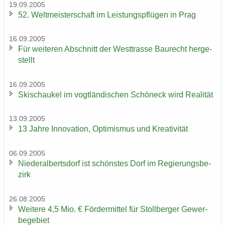
19.09.2005
52. Welt­meis­ter­schaft im Leis­tungs­pflü­gen in Prag
16.09.2005
Für wei­te­ren Ab­schnitt der West­tras­se Bau­recht her­ge­
stellt
16.09.2005
Ski­schau­kel im vogt­län­di­schen Schöneck wird Rea­li­tät
13.09.2005
13 Jahre In­no­va­ti­on, Op­ti­mis­mus und Krea­ti­vi­tät
06.09.2005
Nie­der­al­berts­dorf ist schöns­tes Dorf im Re­gie­rungs­be­
zirk
26.08.2005
Wei­te­re 4,5 Mio. € För­der­mit­tel für Stoll­ber­ger Ge­wer­
be­ge­biet