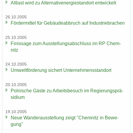
Alt­last wird zu Al­ter­na­tiv­ener­gie­stand­ort ent­wi­ckelt
26.10.2005
För­der­mit­tel für Ge­bäu­de­ab­bruch auf In­dus­trie­bra­chen
25.10.2005
Fi­nis­sa­ge zum Aus­stel­lungs­ab­schluss im RP Chem­
nitz
24.10.2005
Um­welt­för­de­rung si­chert Un­ter­neh­mens­stand­ort
20.10.2005
Pol­ni­sche Gäste zu Ar­beits­be­such im Re­gie­rungs­prä­
si­di­um
19.10.2005
Neue Wan­der­aus­stel­lung zeigt "Chem­nitz in Be­we­
gung"