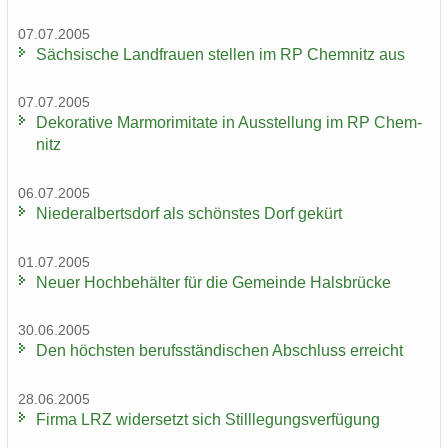
07.07.2005
Säch­si­sche Land­frau­en stel­len im RP Chem­nitz aus
07.07.2005
De­ko­ra­ti­ve Mar­mo­r­imi­ta­te in Aus­stel­lung im RP Chem­
nitz
06.07.2005
Nie­der­al­berts­dorf als schöns­tes Dorf ge­kürt
01.07.2005
Neuer Hoch­be­häl­ter für die Ge­mein­de Hals­brü­cke
30.06.2005
Den höchs­ten be­rufs­stän­di­schen Ab­schluss er­reicht
28.06.2005
Firma LRZ wi­der­setzt sich Still­le­gungs­ver­fü­gung