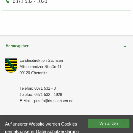
0371 532 - 1020
Herausgeber
Lan­des­di­rek­ti­on Sach­sen
Alt­chem­nit­zer Stra­ße 41
09120 Chem­nitz
Te­le­fon: 0371 532 - 0
Te­le­fax: 0371 532 - 1929
E-​Mail:
post[at]lds.sach­sen.de
Service
Auf un­se­rer Web­site wer­den Coo­kies
Ver­stan­den
gemäß un­se­rer
Da­ten­schutz­er­klä­rung