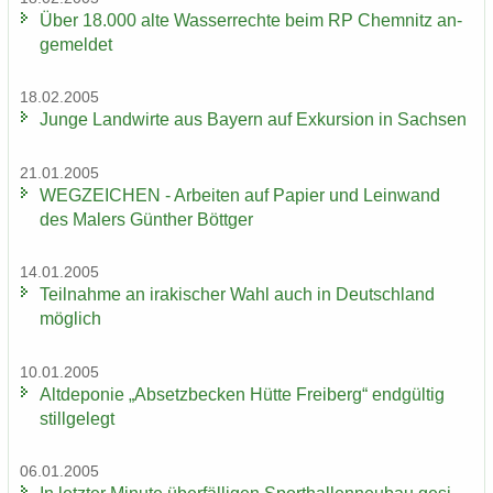
Über 18.000 alte Was­ser­rech­te beim RP Chem­nitz an­
ge­mel­det
18.02.2005
Junge Land­wir­te aus Bay­ern auf Ex­kur­si­on in Sach­sen
21.01.2005
WEG­ZEI­CHEN - Ar­bei­ten auf Pa­pier und Lein­wand
des Ma­lers Gün­ther Bött­ger
14.01.2005
Teil­nah­me an ira­ki­scher Wahl auch in Deutsch­land
mög­lich
10.01.2005
Alt­de­po­nie „Ab­setz­be­cken Hütte Frei­berg“ end­gül­tig
still­ge­legt
06.01.2005