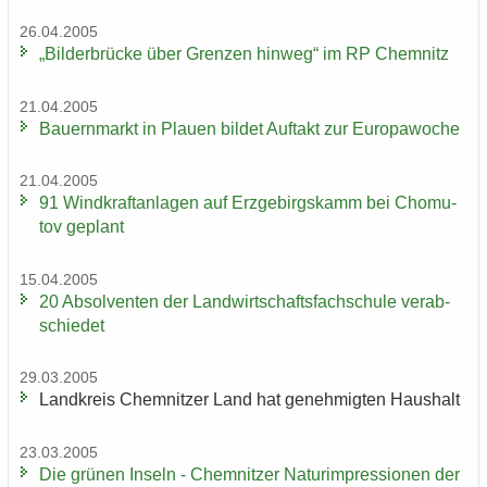
26.04.2005
„Bil­der­brü­cke über Gren­zen hin­weg“ im RP Chem­nitz
21.04.2005
Bau­ern­markt in Plau­en bil­det Auf­takt zur Eu­ro­pa­wo­che
21.04.2005
91 Wind­kraft­an­la­gen auf Erz­ge­birgs­kamm bei Chomu­
tov ge­plant
15.04.2005
20 Ab­sol­ven­ten der Land­wirt­schafts­fach­schu­le ver­ab­
schie­det
29.03.2005
Land­kreis Chem­nit­zer Land hat ge­neh­mig­ten Haus­halt
23.03.2005
Die grü­nen In­seln - Chem­nit­zer Na­turim­pres­sio­nen der