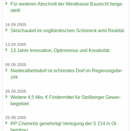
Für wei­te­ren Ab­schnitt der West­tras­se Bau­recht her­ge­
stellt
16.09.2005
Ski­schau­kel im vogt­län­di­schen Schöneck wird Rea­li­tät
13.09.2005
13 Jahre In­no­va­ti­on, Op­ti­mis­mus und Krea­ti­vi­tät
06.09.2005
Nie­der­al­berts­dorf ist schöns­tes Dorf im Re­gie­rungs­be­
zirk
26.08.2005
Wei­te­re 4,5 Mio. € För­der­mit­tel für Stoll­ber­ger Ge­wer­
be­ge­biet
25.08.2005
RP Chem­nitz ge­neh­migt Ver­le­gung der S 214 in Ol­
bern­hau