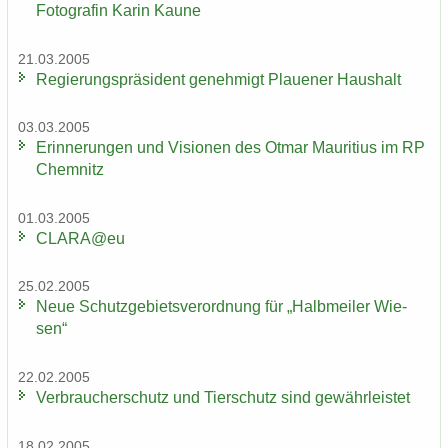
Fo­to­gra­fin Karin Kaune
21.03.2005
Re­gie­rungs­prä­si­dent ge­neh­migt Plaue­ner Haus­halt
03.03.2005
Er­in­ne­run­gen und Vi­sio­nen des Otmar Mau­ri­ti­us im RP
Chem­nitz
01.03.2005
CLARA@eu
25.02.2005
Neue Schutz­ge­biets­ver­ord­nung für „Halb­mei­ler Wie­
sen“
22.02.2005
Ver­brau­cher­schutz und Tier­schutz sind ge­währ­leis­tet
18.02.2005