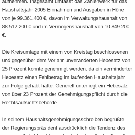
auf­neh­men. Ins­ge­samt um­fasst das Zah­len­werk für das
Haus­halts­jahr 2005 Ein­nah­men und Aus­ga­ben in Höhe
von je 99.361.400 €, davon im Ver­wal­tungs­haus­halt von
88.512.200 € und im Ver­mö­gens­haus­halt von 10.849.200
€.
Die Kreis­um­la­ge mit einem von Kreis­tag be­schlos­se­nen
und ge­gen­über dem Vor­jahr un­ver­än­der­ten He­be­satz von
25 Pro­zent konn­te ge­neh­migt wer­den, da ein ver­min­der­ter
He­be­satz einen Fehl­be­trag im lau­fen­den Haus­halts­jahr
zur Folge ge­habt hätte. Ge­ne­rell un­ter­liegt ein He­be­satz
von über 23 Pro­zent der Ge­neh­mi­gungs­pflicht durch die
Rechts­auf­sichts­be­hör­de.
In sei­nem Haus­halts­ge­neh­mi­gungs­schrei­ben be­grüß­te
der Re­gie­rungs­prä­si­dent aus­drück­lich die Ten­denz des