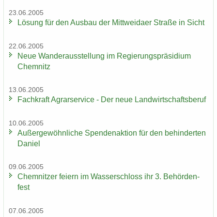
23.06.2005
Lö­sung für den Aus­bau der Mitt­wei­da­er Stra­ße in Sicht
22.06.2005
Neue Wan­der­aus­stel­lung im Re­gie­rungs­prä­si­di­um
Chem­nitz
13.06.2005
Fach­kraft Agrar­ser­vice - Der neue Land­wirt­schafts­be­ruf
10.06.2005
Au­ßer­ge­wöhn­li­che Spen­den­ak­ti­on für den be­hin­der­ten
Da­ni­el
09.06.2005
Chem­nit­zer fei­ern im Was­ser­schloss ihr 3. Be­hör­den­
fest
07.06.2005