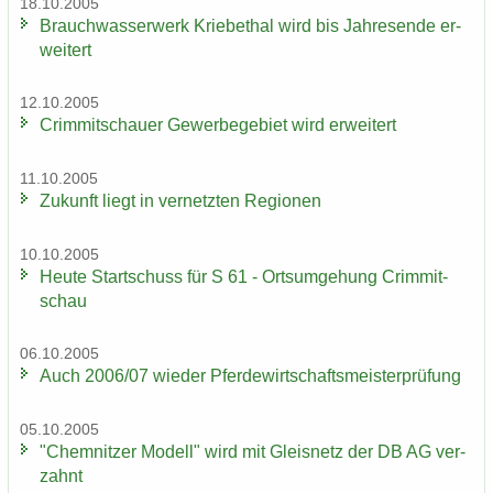
18.10.2005
Brauch­was­ser­werk Krie­be­thal wird bis Jah­res­en­de er­
wei­tert
12.10.2005
Crim­mit­schau­er Ge­wer­be­ge­biet wird er­wei­tert
11.10.2005
Zu­kunft liegt in ver­netz­ten Re­gio­nen
10.10.2005
Heute Start­schuss für S 61 - Orts­um­ge­hung Crim­mit­
schau
06.10.2005
Auch 2006/07 wie­der Pfer­de­wirt­schafts­meis­ter­prü­fung
05.10.2005
"Chem­nit­zer Mo­dell" wird mit Gleis­netz der DB AG ver­
zahnt