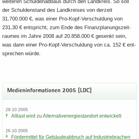
wei­te­ren Schul­den­ab­baus durch den Land­kreis. So soll
der Schul­den­stand des Land­krei­ses von der­zeit
31.700.000 €, was einer Pro-​Kopf-Verschuldung von
231,30 € ent­spricht, zum Ende des Fi­nanz­pla­nungs­zeit­
rau­mes im Jahre 2008 auf 20.858.000 € ge­senkt sein,
was dann einer Pro-​Kopf-Verschuldung von ca. 152 € ent­
spre­chen würde.
Me­di­en­in­for­ma­tio­nen 2005 [LDC]
28.10.2005
Alt­last wird zu Al­ter­na­tiv­ener­gie­stand­ort ent­wi­ckelt
26.10.2005
För­der­mit­tel für Ge­bäu­de­ab­bruch auf In­dus­trie­bra­chen