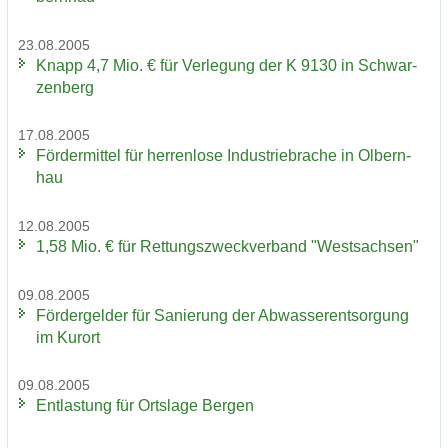
23.08.2005
Knapp 4,7 Mio. € für Ver­le­gung der K 9130 in Schwar­
zen­berg
17.08.2005
För­der­mit­tel für her­ren­lo­se In­dus­trie­bra­che in Ol­bern­
hau
12.08.2005
1,58 Mio. € für Ret­tungs­zweck­ver­band "West­sach­sen"
09.08.2005
För­der­gel­der für Sa­nie­rung der Ab­was­ser­ent­sor­gung
im Kur­ort
09.08.2005
Ent­las­tung für Orts­la­ge Ber­gen