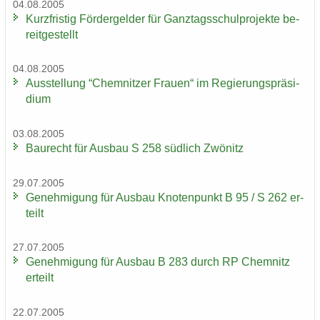
04.08.2005
Kurz­fris­tig För­der­gel­der für Ganz­tags­schul­pro­jek­te be­
reit­ge­stellt
04.08.2005
Aus­stel­lung “Chem­nit­zer Frau­en“ im Re­gie­rungs­prä­si­
di­um
03.08.2005
Bau­recht für Aus­bau S 258 süd­lich Zwö­nitz
29.07.2005
Ge­neh­mi­gung für Aus­bau Kno­ten­punkt B 95 / S 262 er­
teilt
27.07.2005
Ge­neh­mi­gung für Aus­bau B 283 durch RP Chem­nitz
er­teilt
22.07.2005