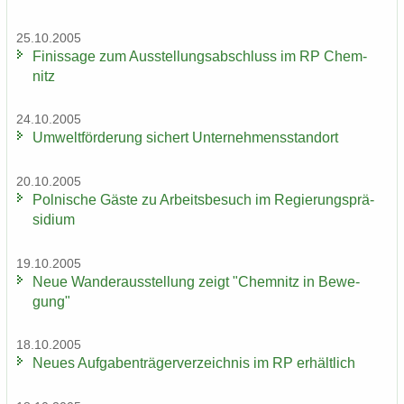
25.10.2005
Fi­nis­sa­ge zum Aus­stel­lungs­ab­schluss im RP Chem­
nitz
24.10.2005
Um­welt­för­de­rung si­chert Un­ter­neh­mens­stand­ort
20.10.2005
Pol­ni­sche Gäste zu Ar­beits­be­such im Re­gie­rungs­prä­
si­di­um
19.10.2005
Neue Wan­der­aus­stel­lung zeigt "Chem­nitz in Be­we­
gung"
18.10.2005
Neues Auf­ga­ben­trä­ger­ver­zeich­nis im RP er­hält­lich