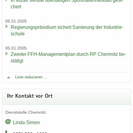
In letz­ter Mi­nu­te über­fäl­li­gen Sport­hal­len­neu­bau ge­si­
chert
06.01.2005
Re­gie­rungs­prä­si­di­um si­chert Sa­nie­rung der In­dus­trie­
schu­le
05.01.2005
Zwei­ter FFH-​Managementplan durch RP Chem­nitz be­
stä­tigt
Liste re­du­zie­ren ...
Ihr Kon­takt vor Ort
Dienst­stel­le Chem­nitz
Linda Simon