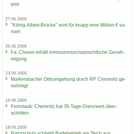
ehrt
27.05.2005
"König-​Albert-Brücke" wird für knapp eine Mil­li­on € sa­
niert
26.05.2005
Fa. Cho­ren er­hält im­mis­si­ons­schutz­recht­li­che Ge­neh­
mi­gung
23.05.2005
Mar­kers­ba­cher Orts­um­ge­hung durch RP Chem­nitz ge­
neh­migt
19.05.2005
Fein­staub: Chem­nitz hat 35-​Tage-Grenzwert über­
schrit­ten
18.05.2005
Na­tur­schutz schließt Ba­de­be­trieb am Teich aus