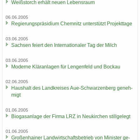
Weiß­storch er­hält neuen Le­bens­raum
06.06.2005
Re­gie­rungs­prä­si­di­um Chem­nitz un­ter­stützt Pro­jekt­ta­ge
03.06.2005
Sach­sen fei­ert den In­ter­na­tio­na­ler Tag der Milch
03.06.2005
Mo­der­ne Klär­an­la­gen für Len­gen­feld und Bo­ckau
02.06.2005
Haus­halt des Land­krei­ses Aue-​Schwarzenberg ge­neh­
migt
01.06.2005
Bio­gas­an­la­ge der Firma LRZ in Neu­kir­chen still­ge­legt
01.06.2005
Gro­ßen­hai­ner Land­wirt­schafts­be­trieb von Mi­nis­ter ge­