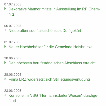
07.07.2005
De­ko­ra­ti­ve Mar­mo­r­imi­ta­te in Aus­stel­lung im RP Chem­
nitz
06.07.2005
Nie­der­al­berts­dorf als schöns­tes Dorf ge­kürt
01.07.2005
Neuer Hoch­be­häl­ter für die Ge­mein­de Hals­brü­cke
30.06.2005
Den höchs­ten be­rufs­stän­di­schen Ab­schluss er­reicht
28.06.2005
Firma LRZ wi­der­setzt sich Still­le­gungs­ver­fü­gung
23.06.2005
Kon­trol­le im NSG "Her­manns­dor­fer Wie­sen" durch­ge­
führt