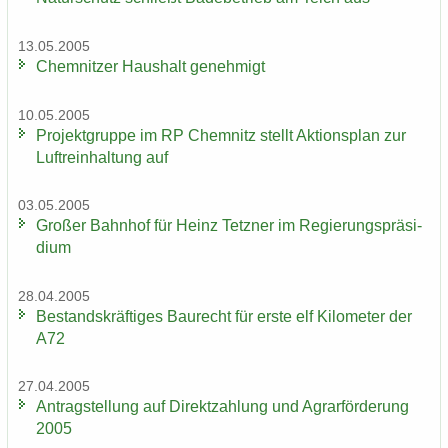
13.05.2005
Chem­nit­zer Haus­halt ge­neh­migt
10.05.2005
Pro­jekt­grup­pe im RP Chem­nitz stellt Ak­ti­ons­plan zur
Luft­rein­hal­tung auf
03.05.2005
Gro­ßer Bahn­hof für Heinz Tetz­ner im Re­gie­rungs­prä­si­
di­um
28.04.2005
Be­stands­kräf­ti­ges Bau­recht für erste elf Ki­lo­me­ter der
A72
27.04.2005
An­trag­stel­lung auf Di­rekt­zah­lung und Agrar­för­de­rung
2005