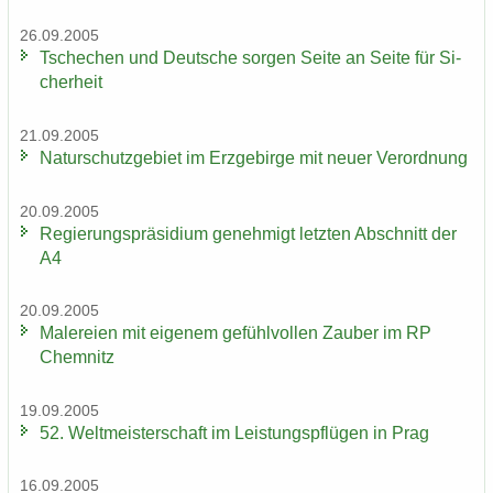
26.09.2005
Tsche­chen und Deut­sche sor­gen Seite an Seite für Si­
cher­heit
21.09.2005
Na­tur­schutz­ge­biet im Erz­ge­bir­ge mit neuer Ver­ord­nung
20.09.2005
Re­gie­rungs­prä­si­di­um ge­neh­migt letz­ten Ab­schnitt der
A4
20.09.2005
Ma­le­rei­en mit ei­ge­nem ge­fühl­vol­len Zau­ber im RP
Chem­nitz
19.09.2005
52. Welt­meis­ter­schaft im Leis­tungs­pflü­gen in Prag
16.09.2005