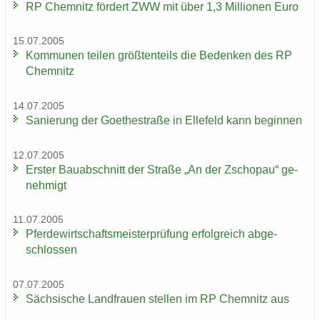
RP Chem­nitz för­dert ZWW mit über 1,3 Mil­lio­nen Euro
15.07.2005
Kom­mu­nen tei­len größ­ten­teils die Be­den­ken des RP
Chem­nitz
14.07.2005
Sa­nie­rung der Goe­the­stra­ße in El­le­feld kann be­gin­nen
12.07.2005
Ers­ter Bau­ab­schnitt der Stra­ße „An der Zscho­pau“ ge­
neh­migt
11.07.2005
Pfer­de­wirt­schafts­meis­ter­prü­fung er­folg­reich ab­ge­
schlos­sen
07.07.2005
Säch­si­sche Land­frau­en stel­len im RP Chem­nitz aus