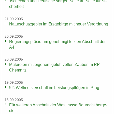
Tsche­chen und Deut­sche sor­gen Seite an Seite für Si­
cher­heit
21.09.2005
Na­tur­schutz­ge­biet im Erz­ge­bir­ge mit neuer Ver­ord­nung
20.09.2005
Re­gie­rungs­prä­si­di­um ge­neh­migt letz­ten Ab­schnitt der
A4
20.09.2005
Ma­le­rei­en mit ei­ge­nem ge­fühl­vol­len Zau­ber im RP
Chem­nitz
19.09.2005
52. Welt­meis­ter­schaft im Leis­tungs­pflü­gen in Prag
16.09.2005
Für wei­te­ren Ab­schnitt der West­tras­se Bau­recht her­ge­
stellt