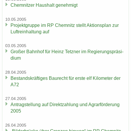
Chem­nit­zer Haus­halt ge­neh­migt
10.05.2005
Pro­jekt­grup­pe im RP Chem­nitz stellt Ak­ti­ons­plan zur
Luft­rein­hal­tung auf
03.05.2005
Gro­ßer Bahn­hof für Heinz Tetz­ner im Re­gie­rungs­prä­si­
di­um
28.04.2005
Be­stands­kräf­ti­ges Bau­recht für erste elf Ki­lo­me­ter der
A72
27.04.2005
An­trag­stel­lung auf Di­rekt­zah­lung und Agrar­för­de­rung
2005
26.04.2005