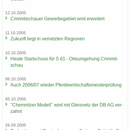
12.10.2005
Crim­mit­schau­er Ge­wer­be­ge­biet wird er­wei­tert
11.10.2005
Zu­kunft liegt in ver­netz­ten Re­gio­nen
10.10.2005
Heute Start­schuss für S 61 - Orts­um­ge­hung Crim­mit­
schau
06.10.2005
Auch 2006/07 wie­der Pfer­de­wirt­schafts­meis­ter­prü­fung
05.10.2005
"Chem­nit­zer Mo­dell" wird mit Gleis­netz der DB AG ver­
zahnt
26.09.2005