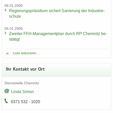
06.01.2005
Re­gie­rungs­prä­si­di­um si­chert Sa­nie­rung der In­dus­trie­
schu­le
05.01.2005
Zwei­ter FFH-​Managementplan durch RP Chem­nitz be­
stä­tigt
Liste re­du­zie­ren ...
Ihr Kon­takt vor Ort
Dienst­stel­le Chem­nitz
Linda Simon
0371 532 - 1020