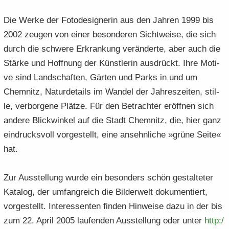
Die Werke der Fo­to­de­si­gne­rin aus den Jah­ren 1999 bis
2002 zeu­gen von einer be­son­de­ren Sicht­wei­se, die sich
durch die schwe­re Er­kran­kung ver­än­der­te, aber auch die
Stär­ke und Hoff­nung der Künst­le­rin aus­drückt. Ihre Mo­ti­
ve sind Land­schaf­ten, Gär­ten und Parks in und um
Chem­nitz, Na­tur­de­tails im Wan­del der Jah­res­zei­ten, stil­
le, ver­bor­ge­ne Plät­ze. Für den Be­trach­ter er­öff­nen sich
an­de­re Blick­win­kel auf die Stadt Chem­nitz, die, hier ganz
ein­drucks­voll vor­ge­stellt, eine an­sehn­li­che »grüne Seite«
hat.
Zur Aus­stel­lung wurde ein be­son­ders schön ge­stal­te­ter
Ka­ta­log, der um­fang­reich die Bil­der­welt do­ku­men­tiert,
vor­ge­stellt. In­ter­es­sen­ten fin­den Hin­wei­se dazu in der bis
zum 22. April 2005 lau­fen­den Aus­stel­lung oder unter
http:/​