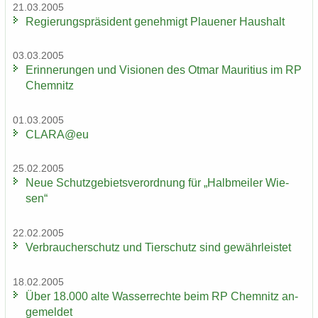
21.03.2005
Re­gie­rungs­prä­si­dent ge­neh­migt Plaue­ner Haus­halt
03.03.2005
Er­in­ne­run­gen und Vi­sio­nen des Otmar Mau­ri­ti­us im RP
Chem­nitz
01.03.2005
CLARA@eu
25.02.2005
Neue Schutz­ge­biets­ver­ord­nung für „Halb­mei­ler Wie­
sen“
22.02.2005
Ver­brau­cher­schutz und Tier­schutz sind ge­währ­leis­tet
18.02.2005
Über 18.000 alte Was­ser­rech­te beim RP Chem­nitz an­
ge­mel­det