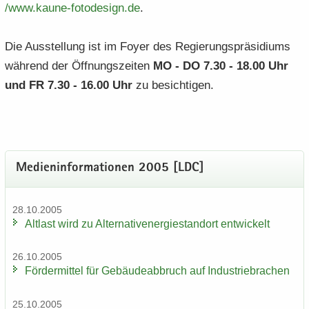
/​www.​kaune-​​fotodesign.​de
.
Die Aus­stel­lung ist im Foyer des Re­gie­rungs­prä­si­di­ums
wäh­rend der Öff­nungs­zei­ten
MO - DO 7.30 - 18.00 Uhr
und FR 7.30 - 16.00 Uhr
zu be­sich­ti­gen.
Me­di­en­in­for­ma­tio­nen 2005 [LDC]
28.10.2005
Alt­last wird zu Al­ter­na­tiv­ener­gie­stand­ort ent­wi­ckelt
26.10.2005
För­der­mit­tel für Ge­bäu­de­ab­bruch auf In­dus­trie­bra­chen
25.10.2005