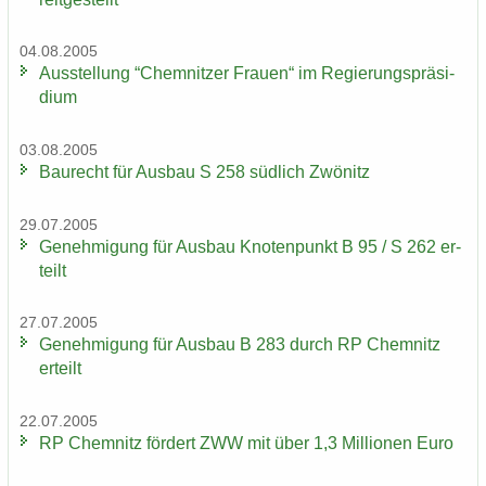
04.08.2005
Aus­stel­lung “Chem­nit­zer Frau­en“ im Re­gie­rungs­prä­si­
di­um
03.08.2005
Bau­recht für Aus­bau S 258 süd­lich Zwö­nitz
29.07.2005
Ge­neh­mi­gung für Aus­bau Kno­ten­punkt B 95 / S 262 er­
teilt
27.07.2005
Ge­neh­mi­gung für Aus­bau B 283 durch RP Chem­nitz
er­teilt
22.07.2005
RP Chem­nitz för­dert ZWW mit über 1,3 Mil­lio­nen Euro