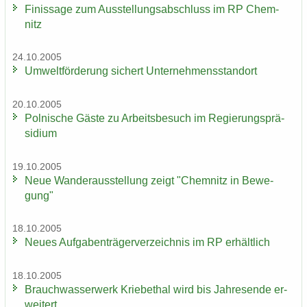
Fi­nis­sa­ge zum Aus­stel­lungs­ab­schluss im RP Chem­
nitz
24.10.2005
Um­welt­för­de­rung si­chert Un­ter­neh­mens­stand­ort
20.10.2005
Pol­ni­sche Gäste zu Ar­beits­be­such im Re­gie­rungs­prä­
si­di­um
19.10.2005
Neue Wan­der­aus­stel­lung zeigt "Chem­nitz in Be­we­
gung"
18.10.2005
Neues Auf­ga­ben­trä­ger­ver­zeich­nis im RP er­hält­lich
18.10.2005
Brauch­was­ser­werk Krie­be­thal wird bis Jah­res­en­de er­
wei­tert