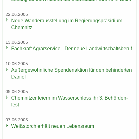
22.06.2005
Neue Wan­der­aus­stel­lung im Re­gie­rungs­prä­si­di­um
Chem­nitz
13.06.2005
Fach­kraft Agrar­ser­vice - Der neue Land­wirt­schafts­be­ruf
10.06.2005
Au­ßer­ge­wöhn­li­che Spen­den­ak­ti­on für den be­hin­der­ten
Da­ni­el
09.06.2005
Chem­nit­zer fei­ern im Was­ser­schloss ihr 3. Be­hör­den­
fest
07.06.2005
Weiß­storch er­hält neuen Le­bens­raum