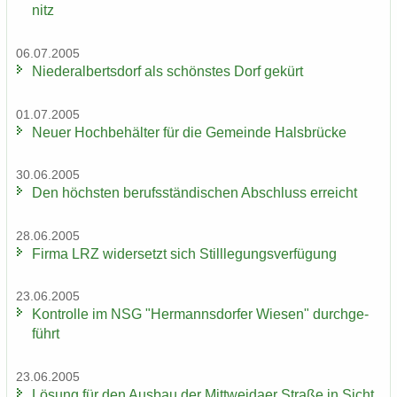
nitz
06.07.2005
Nie­der­al­berts­dorf als schöns­tes Dorf ge­kürt
01.07.2005
Neuer Hoch­be­häl­ter für die Ge­mein­de Hals­brü­cke
30.06.2005
Den höchs­ten be­rufs­stän­di­schen Ab­schluss er­reicht
28.06.2005
Firma LRZ wi­der­setzt sich Still­le­gungs­ver­fü­gung
23.06.2005
Kon­trol­le im NSG "Her­manns­dor­fer Wie­sen" durch­ge­
führt
23.06.2005
Lö­sung für den Aus­bau der Mitt­wei­da­er Stra­ße in Sicht