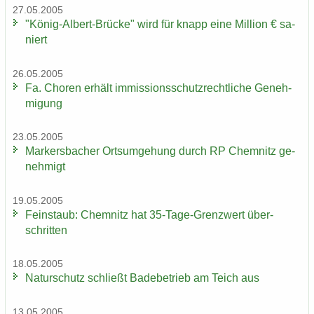
27.05.2005
"König-​Albert-Brücke" wird für knapp eine Mil­li­on € sa­
niert
26.05.2005
Fa. Cho­ren er­hält im­mis­si­ons­schutz­recht­li­che Ge­neh­
mi­gung
23.05.2005
Mar­kers­ba­cher Orts­um­ge­hung durch RP Chem­nitz ge­
neh­migt
19.05.2005
Fein­staub: Chem­nitz hat 35-​Tage-Grenzwert über­
schrit­ten
18.05.2005
Na­tur­schutz schließt Ba­de­be­trieb am Teich aus
13.05.2005