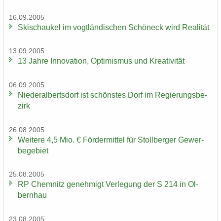
16.09.2005
Ski­schau­kel im vogt­län­di­schen Schöneck wird Rea­li­tät
13.09.2005
13 Jahre In­no­va­ti­on, Op­ti­mis­mus und Krea­ti­vi­tät
06.09.2005
Nie­der­al­berts­dorf ist schöns­tes Dorf im Re­gie­rungs­be­
zirk
26.08.2005
Wei­te­re 4,5 Mio. € För­der­mit­tel für Stoll­ber­ger Ge­wer­
be­ge­biet
25.08.2005
RP Chem­nitz ge­neh­migt Ver­le­gung der S 214 in Ol­
bern­hau
23.08.2005