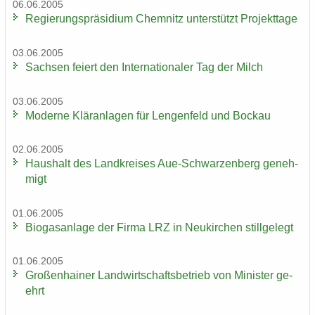
06.06.2005
Re­gie­rungs­prä­si­di­um Chem­nitz un­ter­stützt Pro­jekt­ta­ge
03.06.2005
Sach­sen fei­ert den In­ter­na­tio­na­ler Tag der Milch
03.06.2005
Mo­der­ne Klär­an­la­gen für Len­gen­feld und Bo­ckau
02.06.2005
Haus­halt des Land­krei­ses Aue-​Schwarzenberg ge­neh­
migt
01.06.2005
Bio­gas­an­la­ge der Firma LRZ in Neu­kir­chen still­ge­legt
01.06.2005
Gro­ßen­hai­ner Land­wirt­schafts­be­trieb von Mi­nis­ter ge­
ehrt