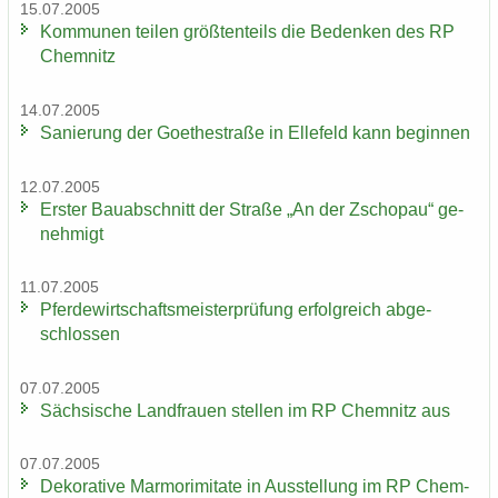
15.07.2005
Kom­mu­nen tei­len größ­ten­teils die Be­den­ken des RP
Chem­nitz
14.07.2005
Sa­nie­rung der Goe­the­stra­ße in El­le­feld kann be­gin­nen
12.07.2005
Ers­ter Bau­ab­schnitt der Stra­ße „An der Zscho­pau“ ge­
neh­migt
11.07.2005
Pfer­de­wirt­schafts­meis­ter­prü­fung er­folg­reich ab­ge­
schlos­sen
07.07.2005
Säch­si­sche Land­frau­en stel­len im RP Chem­nitz aus
07.07.2005
De­ko­ra­ti­ve Mar­mo­r­imi­ta­te in Aus­stel­lung im RP Chem­