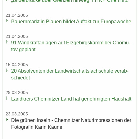
„Bil­der­brü­cke über Gren­zen hin­weg“ im RP Chem­nitz
21.04.2005
Bau­ern­markt in Plau­en bil­det Auf­takt zur Eu­ro­pa­wo­che
21.04.2005
91 Wind­kraft­an­la­gen auf Erz­ge­birgs­kamm bei Chomu­
tov ge­plant
15.04.2005
20 Ab­sol­ven­ten der Land­wirt­schafts­fach­schu­le ver­ab­
schie­det
29.03.2005
Land­kreis Chem­nit­zer Land hat ge­neh­mig­ten Haus­halt
23.03.2005
Die grü­nen In­seln - Chem­nit­zer Na­turim­pres­sio­nen der
Fo­to­gra­fin Karin Kaune