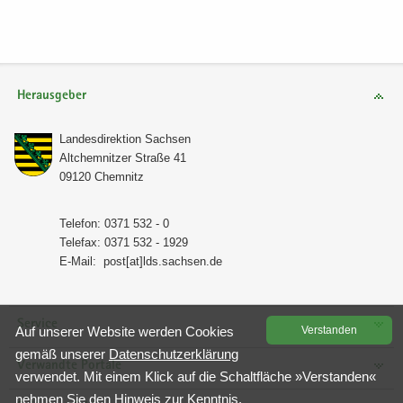
Herausgeber
Lan­des­di­rek­ti­on Sach­sen
Alt­chem­nit­zer Stra­ße 41
09120 Chem­nitz
Te­le­fon: 0371 532 - 0
Te­le­fax: 0371 532 - 1929
E-​Mail:
post[at]lds.sach­sen.de
Service
Auf un­se­rer Web­site wer­den Coo­kies
Ver­stan­den
gemäß un­se­rer
Da­ten­schutz­er­klä­rung
Verwandte Portale
ver­wen­det. Mit einem Klick auf die Schalt­flä­che »Ver­stan­den«
neh­men Sie den Hin­weis zur Kennt­nis.