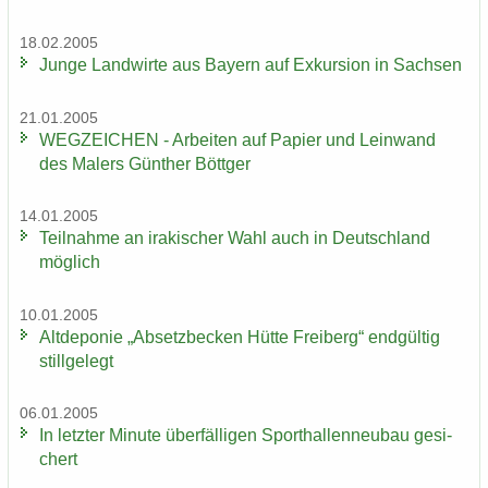
18.02.2005
Junge Land­wir­te aus Bay­ern auf Ex­kur­si­on in Sach­sen
21.01.2005
WEG­ZEI­CHEN - Ar­bei­ten auf Pa­pier und Lein­wand
des Ma­lers Gün­ther Bött­ger
14.01.2005
Teil­nah­me an ira­ki­scher Wahl auch in Deutsch­land
mög­lich
10.01.2005
Alt­de­po­nie „Ab­setz­be­cken Hütte Frei­berg“ end­gül­tig
still­ge­legt
06.01.2005
In letz­ter Mi­nu­te über­fäl­li­gen Sport­hal­len­neu­bau ge­si­
chert