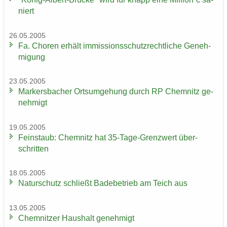
niert
26.05.2005
Fa. Cho­ren er­hält im­mis­si­ons­schutz­recht­li­che Ge­neh­
mi­gung
23.05.2005
Mar­kers­ba­cher Orts­um­ge­hung durch RP Chem­nitz ge­
neh­migt
19.05.2005
Fein­staub: Chem­nitz hat 35-​Tage-Grenzwert über­
schrit­ten
18.05.2005
Na­tur­schutz schließt Ba­de­be­trieb am Teich aus
13.05.2005
Chem­nit­zer Haus­halt ge­neh­migt