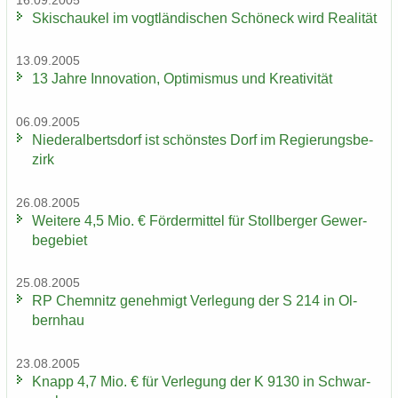
16.09.2005
Ski­schau­kel im vogt­län­di­schen Schöneck wird Rea­li­tät
13.09.2005
13 Jahre In­no­va­ti­on, Op­ti­mis­mus und Krea­ti­vi­tät
06.09.2005
Nie­der­al­berts­dorf ist schöns­tes Dorf im Re­gie­rungs­be­
zirk
26.08.2005
Wei­te­re 4,5 Mio. € För­der­mit­tel für Stoll­ber­ger Ge­wer­
be­ge­biet
25.08.2005
RP Chem­nitz ge­neh­migt Ver­le­gung der S 214 in Ol­
bern­hau
23.08.2005
Knapp 4,7 Mio. € für Ver­le­gung der K 9130 in Schwar­