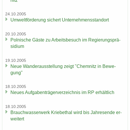
nitz
24.10.2005
Um­welt­för­de­rung si­chert Un­ter­neh­mens­stand­ort
20.10.2005
Pol­ni­sche Gäste zu Ar­beits­be­such im Re­gie­rungs­prä­
si­di­um
19.10.2005
Neue Wan­der­aus­stel­lung zeigt "Chem­nitz in Be­we­
gung"
18.10.2005
Neues Auf­ga­ben­trä­ger­ver­zeich­nis im RP er­hält­lich
18.10.2005
Brauch­was­ser­werk Krie­be­thal wird bis Jah­res­en­de er­
wei­tert