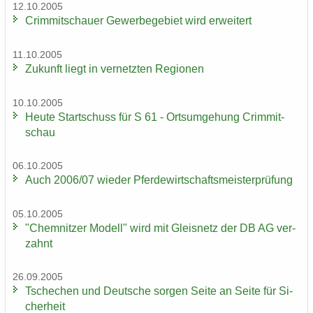
12.10.2005
Crim­mit­schau­er Ge­wer­be­ge­biet wird er­wei­tert
11.10.2005
Zu­kunft liegt in ver­netz­ten Re­gio­nen
10.10.2005
Heute Start­schuss für S 61 - Orts­um­ge­hung Crim­mit­
schau
06.10.2005
Auch 2006/07 wie­der Pfer­de­wirt­schafts­meis­ter­prü­fung
05.10.2005
"Chem­nit­zer Mo­dell" wird mit Gleis­netz der DB AG ver­
zahnt
26.09.2005
Tsche­chen und Deut­sche sor­gen Seite an Seite für Si­
cher­heit