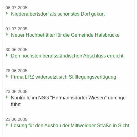
06.07.2005
Nie­der­al­berts­dorf als schöns­tes Dorf ge­kürt
01.07.2005
Neuer Hoch­be­häl­ter für die Ge­mein­de Hals­brü­cke
30.06.2005
Den höchs­ten be­rufs­stän­di­schen Ab­schluss er­reicht
28.06.2005
Firma LRZ wi­der­setzt sich Still­le­gungs­ver­fü­gung
23.06.2005
Kon­trol­le im NSG "Her­manns­dor­fer Wie­sen" durch­ge­
führt
23.06.2005
Lö­sung für den Aus­bau der Mitt­wei­da­er Stra­ße in Sicht