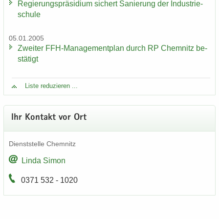
Re­gie­rungs­prä­si­di­um si­chert Sa­nie­rung der In­dus­trie­
schu­le
05.01.2005
Zwei­ter FFH-​Managementplan durch RP Chem­nitz be­
stä­tigt
Liste re­du­zie­ren ...
Ihr Kon­takt vor Ort
Dienst­stel­le Chem­nitz
Linda Simon
0371 532 - 1020