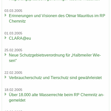
03.03.2005
Er­in­ne­run­gen und Vi­sio­nen des Otmar Mau­ri­ti­us im RP
Chem­nitz
01.03.2005
CLARA@eu
25.02.2005
Neue Schutz­ge­biets­ver­ord­nung für „Halb­mei­ler Wie­
sen“
22.02.2005
Ver­brau­cher­schutz und Tier­schutz sind ge­währ­leis­tet
18.02.2005
Über 18.000 alte Was­ser­rech­te beim RP Chem­nitz an­
ge­mel­det