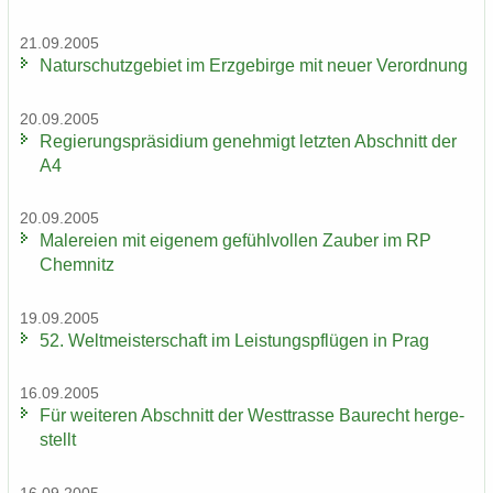
21.09.2005
Na­tur­schutz­ge­biet im Erz­ge­bir­ge mit neuer Ver­ord­nung
20.09.2005
Re­gie­rungs­prä­si­di­um ge­neh­migt letz­ten Ab­schnitt der
A4
20.09.2005
Ma­le­rei­en mit ei­ge­nem ge­fühl­vol­len Zau­ber im RP
Chem­nitz
19.09.2005
52. Welt­meis­ter­schaft im Leis­tungs­pflü­gen in Prag
16.09.2005
Für wei­te­ren Ab­schnitt der West­tras­se Bau­recht her­ge­
stellt