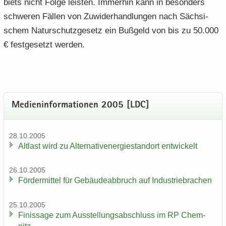
biets nicht Folge leis­ten. Im­mer­hin kann in be­son­ders
schwe­ren Fäl­len von Zu­wi­der­hand­lun­gen nach Säch­si­
schem Na­tur­schutz­ge­setz ein Buß­geld von bis zu 50.000
€ fest­ge­setzt wer­den.
Me­di­en­in­for­ma­tio­nen 2005 [LDC]
28.10.2005
Alt­last wird zu Al­ter­na­tiv­ener­gie­stand­ort ent­wi­ckelt
26.10.2005
För­der­mit­tel für Ge­bäu­de­ab­bruch auf In­dus­trie­bra­chen
25.10.2005
Fi­nis­sa­ge zum Aus­stel­lungs­ab­schluss im RP Chem­