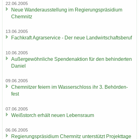
22.06.2005
Neue Wan­der­aus­stel­lung im Re­gie­rungs­prä­si­di­um
Chem­nitz
13.06.2005
Fach­kraft Agrar­ser­vice - Der neue Land­wirt­schafts­be­ruf
10.06.2005
Au­ßer­ge­wöhn­li­che Spen­den­ak­ti­on für den be­hin­der­ten
Da­ni­el
09.06.2005
Chem­nit­zer fei­ern im Was­ser­schloss ihr 3. Be­hör­den­
fest
07.06.2005
Weiß­storch er­hält neuen Le­bens­raum
06.06.2005
Re­gie­rungs­prä­si­di­um Chem­nitz un­ter­stützt Pro­jekt­ta­ge