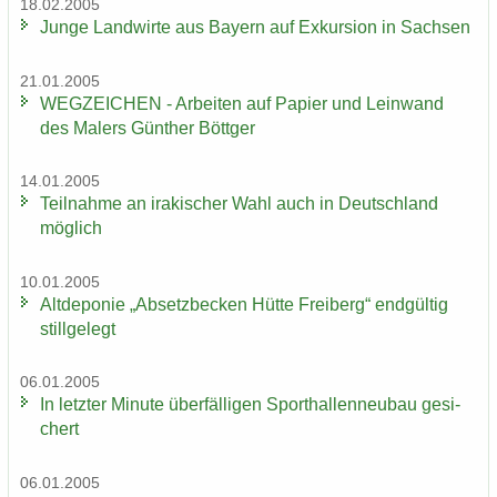
18.02.2005
Junge Land­wir­te aus Bay­ern auf Ex­kur­si­on in Sach­sen
21.01.2005
WEG­ZEI­CHEN - Ar­bei­ten auf Pa­pier und Lein­wand
des Ma­lers Gün­ther Bött­ger
14.01.2005
Teil­nah­me an ira­ki­scher Wahl auch in Deutsch­land
mög­lich
10.01.2005
Alt­de­po­nie „Ab­setz­be­cken Hütte Frei­berg“ end­gül­tig
still­ge­legt
06.01.2005
In letz­ter Mi­nu­te über­fäl­li­gen Sport­hal­len­neu­bau ge­si­
chert
06.01.2005