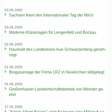
03.06.2005
Sach­sen fei­ert den In­ter­na­tio­na­ler Tag der Milch
03.06.2005
Mo­der­ne Klär­an­la­gen für Len­gen­feld und Bo­ckau
02.06.2005
Haus­halt des Land­krei­ses Aue-​Schwarzenberg ge­neh­
migt
01.06.2005
Bio­gas­an­la­ge der Firma LRZ in Neu­kir­chen still­ge­legt
01.06.2005
Gro­ßen­hai­ner Land­wirt­schafts­be­trieb von Mi­nis­ter ge­
ehrt
27.05.2005
"König-​Albert-Brücke" wird für knapp eine Mil­li­on € sa­