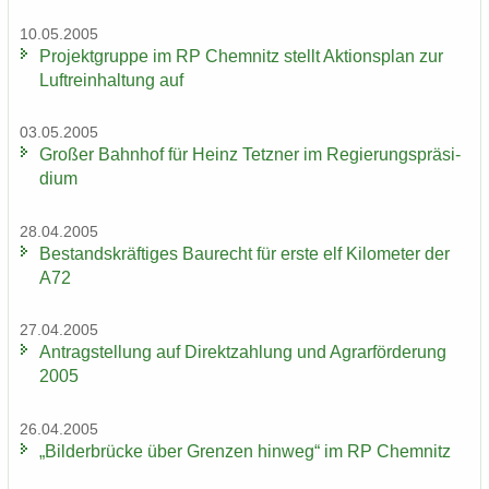
10.05.2005
Pro­jekt­grup­pe im RP Chem­nitz stellt Ak­ti­ons­plan zur
Luft­rein­hal­tung auf
03.05.2005
Gro­ßer Bahn­hof für Heinz Tetz­ner im Re­gie­rungs­prä­si­
di­um
28.04.2005
Be­stands­kräf­ti­ges Bau­recht für erste elf Ki­lo­me­ter der
A72
27.04.2005
An­trag­stel­lung auf Di­rekt­zah­lung und Agrar­för­de­rung
2005
26.04.2005
„Bil­der­brü­cke über Gren­zen hin­weg“ im RP Chem­nitz