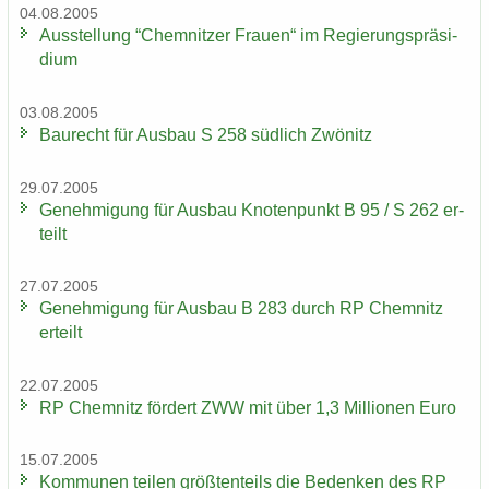
04.08.2005
Aus­stel­lung “Chem­nit­zer Frau­en“ im Re­gie­rungs­prä­si­
di­um
03.08.2005
Bau­recht für Aus­bau S 258 süd­lich Zwö­nitz
29.07.2005
Ge­neh­mi­gung für Aus­bau Kno­ten­punkt B 95 / S 262 er­
teilt
27.07.2005
Ge­neh­mi­gung für Aus­bau B 283 durch RP Chem­nitz
er­teilt
22.07.2005
RP Chem­nitz för­dert ZWW mit über 1,3 Mil­lio­nen Euro
15.07.2005
Kom­mu­nen tei­len größ­ten­teils die Be­den­ken des RP