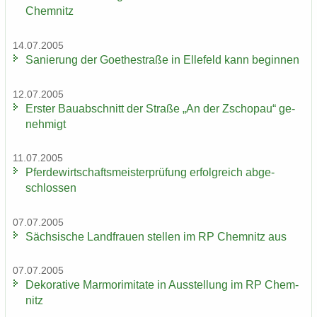
Chem­nitz
14.07.2005
Sa­nie­rung der Goe­the­stra­ße in El­le­feld kann be­gin­nen
12.07.2005
Ers­ter Bau­ab­schnitt der Stra­ße „An der Zscho­pau“ ge­
neh­migt
11.07.2005
Pfer­de­wirt­schafts­meis­ter­prü­fung er­folg­reich ab­ge­
schlos­sen
07.07.2005
Säch­si­sche Land­frau­en stel­len im RP Chem­nitz aus
07.07.2005
De­ko­ra­ti­ve Mar­mo­r­imi­ta­te in Aus­stel­lung im RP Chem­
nitz