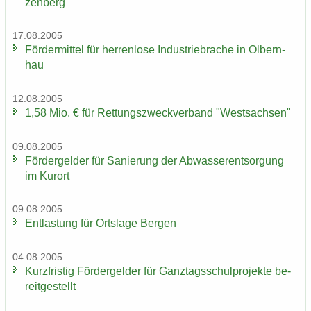
zen­berg
17.08.2005
För­der­mit­tel für her­ren­lo­se In­dus­trie­bra­che in Ol­bern­
hau
12.08.2005
1,58 Mio. € für Ret­tungs­zweck­ver­band "West­sach­sen"
09.08.2005
För­der­gel­der für Sa­nie­rung der Ab­was­ser­ent­sor­gung
im Kur­ort
09.08.2005
Ent­las­tung für Orts­la­ge Ber­gen
04.08.2005
Kurz­fris­tig För­der­gel­der für Ganz­tags­schul­pro­jek­te be­
reit­ge­stellt