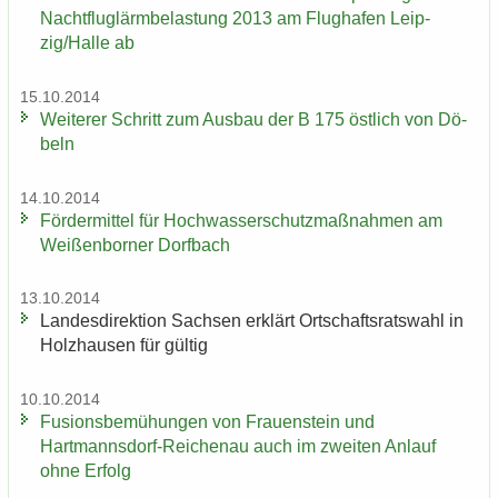
Nacht­flug­lärm­be­las­tung 2013 am Flug­ha­fen Leip­
zig/Halle ab
15.10.2014
Wei­te­rer Schritt zum Aus­bau der B 175 öst­lich von Dö­
beln
14.10.2014
För­der­mit­tel für Hoch­was­ser­schutz­maß­nah­men am
Wei­ßen­bor­ner Dorf­bach
13.10.2014
Lan­des­di­rek­ti­on Sach­sen er­klärt Ort­schafts­rats­wahl in
Holz­hau­sen für gül­tig
10.10.2014
Fu­si­ons­be­mü­hun­gen von Frau­en­stein und
Hartmannsdorf-​Reichenau auch im zwei­ten An­lauf
ohne Er­folg