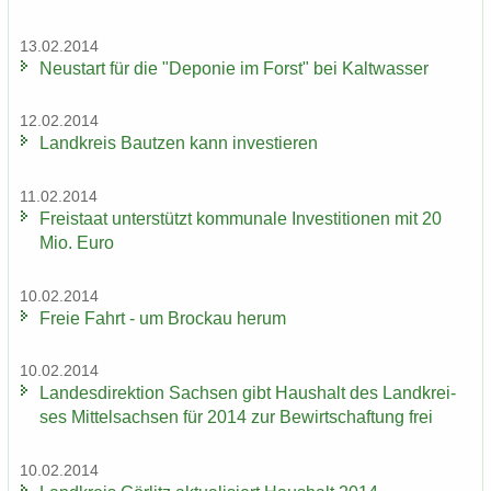
13.02.2014
Neu­start für die "De­po­nie im Forst" bei Kalt­was­ser
12.02.2014
Land­kreis Baut­zen kann in­ves­tie­ren
11.02.2014
Frei­staat un­ter­stützt kom­mu­na­le In­ves­ti­tio­nen mit 20
Mio. Euro
10.02.2014
Freie Fahrt - um Bro­ckau herum
10.02.2014
Lan­des­di­rek­ti­on Sach­sen gibt Haus­halt des Landkrei­
ses Mit­tel­sach­sen für 2014 zur Be­wirt­schaf­tung frei
10.02.2014