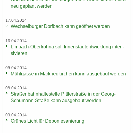
neu ge­plant wer­den
17.04.2014
Wech­sel­bur­ger Dorf­bach kann ge­öff­net wer­den
16.04.2014
Limbach-​Oberfrohna soll In­nen­stadt­ent­wick­lung in­ten­
si­vie­ren
09.04.2014
Mühl­gas­se in Mark­neu­kir­chen kann aus­ge­baut wer­den
08.04.2014
Stra­ßen­bahn­hal­te­stel­le Pitt­ler­stra­ße in der Georg-​
Schumann-Straße kann aus­ge­baut wer­den
03.04.2014
Grü­nes Licht für De­po­nie­sa­nie­rung