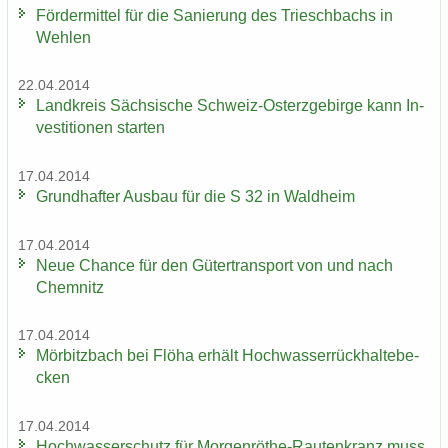
För­der­mit­tel für die Sa­nie­rung des Tri­esch­bachs in
Weh­len
22.04.2014
Land­kreis Säch­si­sche Schweiz-​Osterzgebirge kann In­
ves­ti­tio­nen star­ten
17.04.2014
Grund­haf­ter Aus­bau für die S 32 in Wald­heim
17.04.2014
Neue Chan­ce für den Gü­ter­trans­port von und nach
Chem­nitz
17.04.2014
Mör­bitz­bach bei Flöha er­hält Hoch­was­ser­rück­hal­te­be­
cken
17.04.2014
Hoch­was­ser­schutz für Morgenröthe-​Rautenkranz muss