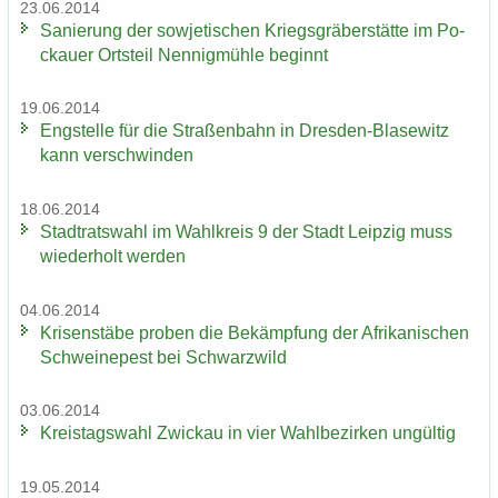
23.06.2014
Sa­nie­rung der so­wje­ti­schen Kriegs­grä­ber­stät­te im Po­
ckau­er Orts­teil Nen­nig­müh­le be­ginnt
19.06.2014
Eng­stel­le für die Stra­ßen­bahn in Dresden-​Blasewitz
kann ver­schwin­den
18.06.2014
Stadt­rats­wahl im Wahl­kreis 9 der Stadt Leip­zig muss
wie­der­holt wer­den
04.06.2014
Kri­sen­stä­be pro­ben die Be­kämp­fung der Afri­ka­ni­schen
Schwei­ne­pest bei Schwarz­wild
03.06.2014
Kreis­tags­wahl Zwi­ckau in vier Wahl­be­zir­ken un­gül­tig
19.05.2014