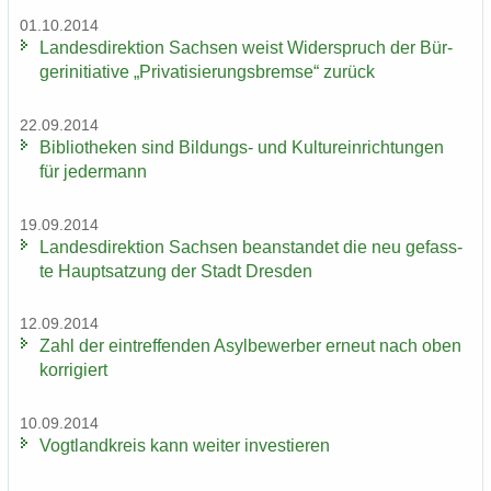
01.10.2014
Lan­des­di­rek­ti­on Sach­sen weist Wi­der­spruch der Bür­
ger­initia­ti­ve „Pri­va­ti­sie­rungs­brem­se“ zu­rück
22.09.2014
Bi­blio­the­ken sind Bildungs-​ und Kul­tur­ein­rich­tun­gen
für je­der­mann
19.09.2014
Lan­des­di­rek­ti­on Sach­sen be­an­stan­det die neu ge­fass­
te Haupt­sat­zung der Stadt Dres­den
12.09.2014
Zahl der ein­tref­fen­den Asyl­be­wer­ber er­neut nach oben
kor­ri­giert
10.09.2014
Vogt­land­kreis kann wei­ter in­ves­tie­ren