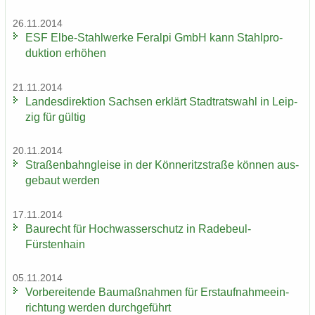
26.11.2014
ESF Elbe-​Stahlwerke Fer­al­pi GmbH kann Stahl­pro­
duk­ti­on er­hö­hen
21.11.2014
Lan­des­di­rek­ti­on Sach­sen er­klärt Stadt­rats­wahl in Leip­
zig für gül­tig
20.11.2014
Stra­ßen­bahn­glei­se in der Kön­ne­ritz­stra­ße kön­nen aus­
ge­baut wer­den
17.11.2014
Bau­recht für Hoch­was­ser­schutz in Radebeul-​
Fürstenhain
05.11.2014
Vor­be­rei­ten­de Bau­maß­nah­men für Erst­auf­nah­me­ein­
rich­tung wer­den durch­ge­führt