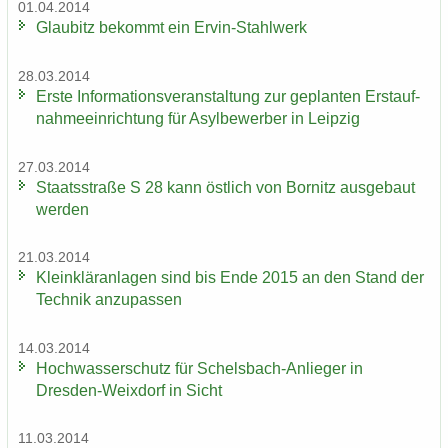
01.04.2014
Glau­bitz be­kommt ein Ervin-​Stahlwerk
28.03.2014
Erste In­for­ma­ti­ons­ver­an­stal­tung zur ge­plan­ten Erst­auf­
nah­me­ein­rich­tung für Asyl­be­wer­ber in Leip­zig
27.03.2014
Staats­stra­ße S 28 kann öst­lich von Bor­nitz aus­ge­baut
wer­den
21.03.2014
Klein­klär­an­la­gen sind bis Ende 2015 an den Stand der
Tech­nik an­zu­pas­sen
14.03.2014
Hoch­was­ser­schutz für Schelsbach-​Anlieger in
Dresden-​Weixdorf in Sicht
11.03.2014