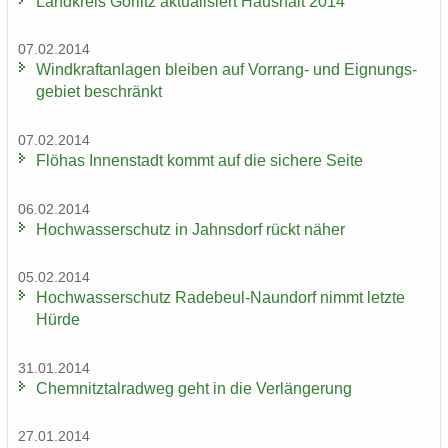
Land­kreis Gör­litz ak­tua­li­siert Haus­halt 2014
07.02.2014
Wind­kraft­an­la­gen blei­ben auf Vorrang-​ und Eig­nungs­
ge­biet be­schränkt
07.02.2014
Flöhas In­nen­stadt kommt auf die si­che­re Seite
06.02.2014
Hoch­was­ser­schutz in Jahns­dorf rückt näher
05.02.2014
Hoch­was­ser­schutz Radebeul-​Naundorf nimmt letz­te
Hürde
31.01.2014
Chem­nitz­tal­rad­weg geht in die Ver­län­ge­rung
27.01.2014