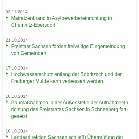
03.11.2014
Ma­trat­zen­brand in Asyl­be­wer­ber­ein­rich­tung in
Chemnitz-​Ebersdorf
21.10.2014
Frei­staat Sach­sen för­dert frei­wil­li­ge Ein­ge­mein­dung
von Ge­mein­den
17.10.2014
Hoch­was­ser­schutz ent­lang der Bobritzsch und der
Frei­ber­ger Mulde kann ver­bes­sert wer­den
16.10.2014
Bau­maß­nah­men in der Au­ßen­stel­le der Auf­nah­me­ein­
rich­tung des Frei­staa­tes Sach­sen in Schnee­berg fort­
ge­setzt
16.10.2014
Lan­des­di­rek­ti­on Sach­sen schließt Über­prü­fung der