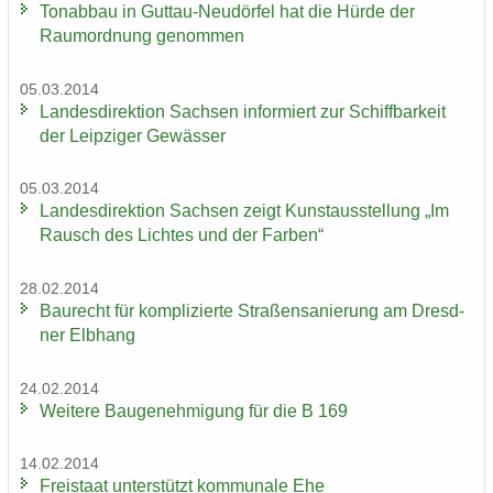
Ton­ab­bau in Guttau-​Neudörfel hat die Hürde der
Raum­ord­nung ge­nom­men
05.03.2014
Lan­des­di­rek­ti­on Sach­sen in­for­miert zur Schiff­bar­keit
der Leip­zi­ger Ge­wäs­ser
05.03.2014
Lan­des­di­rek­ti­on Sach­sen zeigt Kunst­aus­stel­lung „Im
Rausch des Lich­tes und der Far­ben“
28.02.2014
Bau­recht für kom­pli­zier­te Stra­ßen­sa­nie­rung am Dresd­
ner Elb­hang
24.02.2014
Wei­te­re Bau­ge­neh­mi­gung für die B 169
14.02.2014
Frei­staat un­ter­stützt kom­mu­na­le Ehe