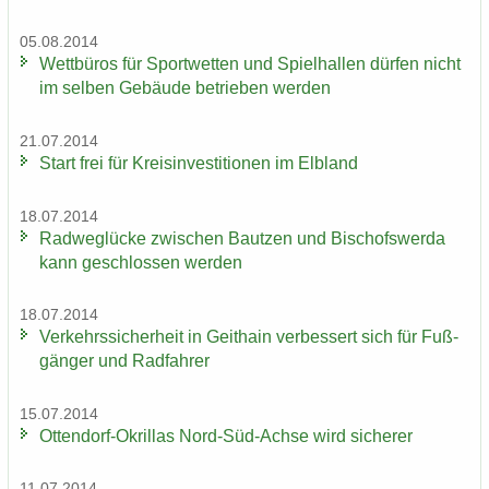
05.08.2014
Wett­bü­ros für Sport­wet­ten und Spiel­hal­len dür­fen nicht
im sel­ben Ge­bäu­de be­trie­ben wer­den
21.07.2014
Start frei für Kreis­in­ves­ti­tio­nen im Elb­land
18.07.2014
Rad­weg­lü­cke zwi­schen Baut­zen und Bi­schofs­wer­da
kann ge­schlos­sen wer­den
18.07.2014
Ver­kehrs­si­cher­heit in Geit­hain ver­bes­sert sich für Fuß­
gän­ger und Rad­fah­rer
15.07.2014
Ottendorf-​Okrillas Nord-​Süd-Achse wird si­che­rer
11.07.2014