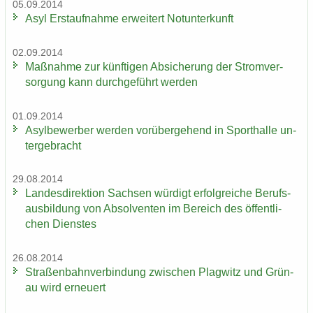
05.09.2014
Asyl Erst­auf­nah­me er­wei­tert Not­un­ter­kunft
02.09.2014
Maß­nah­me zur künf­ti­gen Ab­si­che­rung der Strom­ver­
sor­gung kann durch­ge­führt wer­den
01.09.2014
Asyl­be­wer­ber wer­den vor­über­ge­hend in Sport­hal­le un­
ter­ge­bracht
29.08.2014
Lan­des­di­rek­ti­on Sach­sen wür­digt er­folg­rei­che Be­rufs­
aus­bil­dung von Ab­sol­ven­ten im Be­reich des öf­fent­li­
chen Diens­tes
26.08.2014
Stra­ßen­bahn­ver­bin­dung zwi­schen Plag­witz und Grün­
au wird er­neu­ert