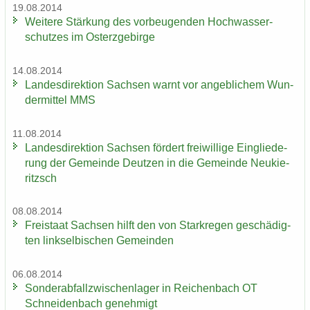
19.08.2014
Wei­te­re Stär­kung des vor­beu­gen­den Hoch­was­ser­
schut­zes im Ost­erz­ge­bir­ge
14.08.2014
Lan­des­di­rek­ti­on Sach­sen warnt vor an­geb­li­chem Wun­
der­mit­tel MMS
11.08.2014
Lan­des­di­rek­ti­on Sach­sen för­dert frei­wil­li­ge Ein­glie­de­
rung der Ge­mein­de Deut­zen in die Ge­mein­de Neu­kie­
ritzsch
08.08.2014
Frei­staat Sach­sen hilft den von Stark­re­gen ge­schä­dig­
ten linksel­bi­schen Ge­mein­den
06.08.2014
Son­der­ab­fall­zwi­schen­la­ger in Rei­chen­bach OT
Schnei­den­bach ge­neh­migt