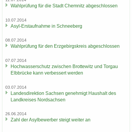
Wahl­prü­fung für die Stadt Chem­nitz ab­ge­schlos­sen
10.07.2014
Asyl-​Erstaufnahme in Schnee­berg
08.07.2014
Wahl­prü­fung für den Erz­ge­birgs­kreis ab­ge­schlos­sen
07.07.2014
Hoch­was­ser­schutz zwi­schen Brot­te­witz und Tor­gau
Elb­brü­cke kann ver­bes­sert wer­den
03.07.2014
Lan­des­di­rek­ti­on Sach­sen ge­neh­migt Haus­halt des
Land­krei­ses Nord­sach­sen
26.06.2014
Zahl der Asyl­be­wer­ber steigt wei­ter an