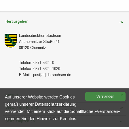
Herausgeber
Lan­des­di­rek­ti­on Sach­sen
Alt­chem­nit­zer Stra­ße 41
09120 Chem­nitz
Te­le­fon: 0371 532 - 0
Te­le­fax: 0371 532 - 1929
E-​Mail:
post[at]lds.sach­sen.de
Service
Auf un­se­rer Web­site wer­den Coo­kies
Ver­stan­den
gemäß un­se­rer
Da­ten­schutz­er­klä­rung
Verwandte Portale
ver­wen­det. Mit einem Klick auf die Schalt­flä­che »Ver­stan­den«
neh­men Sie den Hin­weis zur Kennt­nis.
Seite empfehlen