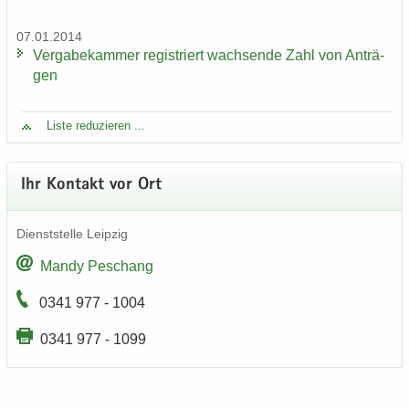
07.01.2014
Ver­ga­be­kam­mer re­gis­triert wach­sen­de Zahl von An­trä­
gen
Liste re­du­zie­ren ...
Ihr Kon­takt vor Ort
Dienst­stel­le Leip­zig
Mandy Peschang
0341 977 - 1004
0341 977 - 1099