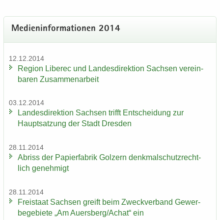
Me­di­en­in­for­ma­tio­nen 2014
12.12.2014
Re­gi­on Li­be­rec und Lan­des­di­rek­ti­on Sach­sen ver­ein­
ba­ren Zu­sam­men­ar­beit
03.12.2014
Lan­des­di­rek­ti­on Sach­sen trifft Ent­schei­dung zur
Haupt­sat­zung der Stadt Dres­den
28.11.2014
Ab­riss der Pa­pier­fa­brik Golz­ern denk­mal­schutz­recht­
lich ge­neh­migt
28.11.2014
Frei­staat Sach­sen greift beim Zweck­ver­band Ge­wer­
be­ge­bie­te „Am Au­ers­berg/Achat“ ein