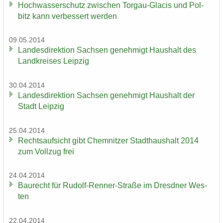
Hoch­was­ser­schutz zwi­schen Torgau-​Glacis und Pol­
bitz kann ver­bes­sert wer­den
09.05.2014
Lan­des­di­rek­ti­on Sach­sen ge­neh­migt Haus­halt des
Land­krei­ses Leip­zig
30.04.2014
Lan­des­di­rek­ti­on Sach­sen ge­neh­migt Haus­halt der
Stadt Leip­zig
25.04.2014
Rechts­auf­sicht gibt Chem­nit­zer Stadt­haus­halt 2014
zum Voll­zug frei
24.04.2014
Bau­recht für Rudolf-​Renner-Straße im Dresd­ner Wes­
ten
22.04.2014