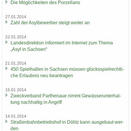
Die Mög­lich­kei­ten des Por­zel­lans
27.01.2014
Zahl der Asyl­be­wer­ber steigt wei­ter an
22.01.2014
Lan­des­di­rek­ti­on in­for­miert im In­ter­net zum Thema
„Asyl in Sach­sen“
21.01.2014
450 Spiel­hal­len in Sach­sen müs­sen glücks­spiel­recht­li­
che Er­laub­nis neu be­an­tra­gen
15.01.2014
Zweck­ver­band Par­the­naue nimmt Ge­wäs­ser­un­ter­hal­
tung nach­hal­tig in An­griff
14.01.2014
Stra­ßen­bahn­be­triebs­hof in Dölitz kann aus­ge­baut wer­
den