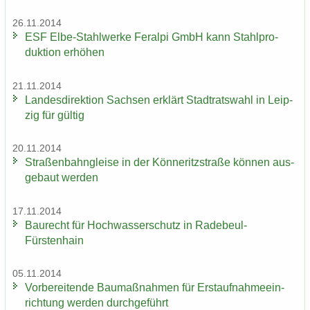
26.11.2014
ESF Elbe-​Stahlwerke Fer­al­pi GmbH kann Stahl­pro­
duk­ti­on er­hö­hen
21.11.2014
Lan­des­di­rek­ti­on Sach­sen er­klärt Stadt­rats­wahl in Leip­
zig für gül­tig
20.11.2014
Stra­ßen­bahn­glei­se in der Kön­ne­ritz­stra­ße kön­nen aus­
ge­baut wer­den
17.11.2014
Bau­recht für Hoch­was­ser­schutz in Radebeul-​
Fürstenhain
05.11.2014
Vor­be­rei­ten­de Bau­maß­nah­men für Erst­auf­nah­me­ein­
rich­tung wer­den durch­ge­führt