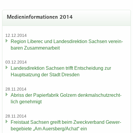
Me­di­en­in­for­ma­tio­nen 2014
12.12.2014
Re­gi­on Li­be­rec und Lan­des­di­rek­ti­on Sach­sen ver­ein­
ba­ren Zu­sam­men­ar­beit
03.12.2014
Lan­des­di­rek­ti­on Sach­sen trifft Ent­schei­dung zur
Haupt­sat­zung der Stadt Dres­den
28.11.2014
Ab­riss der Pa­pier­fa­brik Golz­ern denk­mal­schutz­recht­
lich ge­neh­migt
28.11.2014
Frei­staat Sach­sen greift beim Zweck­ver­band Ge­wer­
be­ge­bie­te „Am Au­ers­berg/Achat“ ein