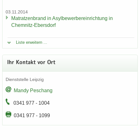
03.11.2014
Ma­trat­zen­brand in Asyl­be­wer­ber­ein­rich­tung in
Chemnitz-​Ebersdorf
Liste er­wei­tern ...
Ihr Kon­takt vor Ort
Dienst­stel­le Leip­zig
Mandy Peschang
0341 977 - 1004
0341 977 - 1099