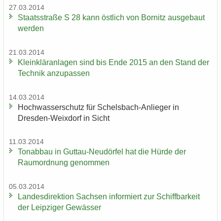
27.03.2014
Staats­stra­ße S 28 kann öst­lich von Bor­nitz aus­ge­baut
wer­den
21.03.2014
Klein­klär­an­la­gen sind bis Ende 2015 an den Stand der
Tech­nik an­zu­pas­sen
14.03.2014
Hoch­was­ser­schutz für Schelsbach-​Anlieger in
Dresden-​Weixdorf in Sicht
11.03.2014
Ton­ab­bau in Guttau-​Neudörfel hat die Hürde der
Raum­ord­nung ge­nom­men
05.03.2014
Lan­des­di­rek­ti­on Sach­sen in­for­miert zur Schiff­bar­keit
der Leip­zi­ger Ge­wäs­ser