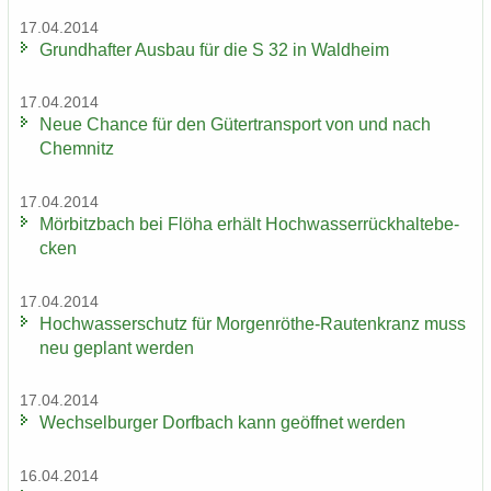
17.04.2014
Grund­haf­ter Aus­bau für die S 32 in Wald­heim
17.04.2014
Neue Chan­ce für den Gü­ter­trans­port von und nach
Chem­nitz
17.04.2014
Mör­bitz­bach bei Flöha er­hält Hoch­was­ser­rück­hal­te­be­
cken
17.04.2014
Hoch­was­ser­schutz für Morgenröthe-​Rautenkranz muss
neu ge­plant wer­den
17.04.2014
Wech­sel­bur­ger Dorf­bach kann ge­öff­net wer­den
16.04.2014