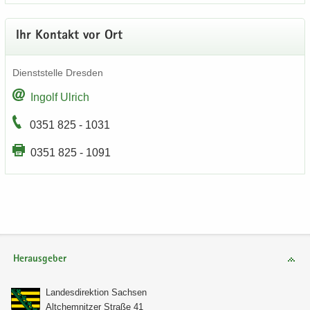
Ihr Kon­takt vor Ort
Dienst­stel­le Dres­den
In­golf Ul­rich
0351 825 - 1031
0351 825 - 1091
Herausgeber
Lan­des­di­rek­ti­on Sach­sen
Alt­chem­nit­zer Stra­ße 41