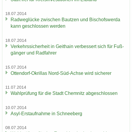
18.07.2014
Rad­weg­lü­cke zwi­schen Baut­zen und Bi­schofs­wer­da
kann ge­schlos­sen wer­den
18.07.2014
Ver­kehrs­si­cher­heit in Geit­hain ver­bes­sert sich für Fuß­
gän­ger und Rad­fah­rer
15.07.2014
Ottendorf-​Okrillas Nord-​Süd-Achse wird si­che­rer
11.07.2014
Wahl­prü­fung für die Stadt Chem­nitz ab­ge­schlos­sen
10.07.2014
Asyl-​Erstaufnahme in Schnee­berg
08.07.2014