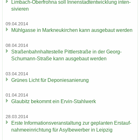
Limbach-​Oberfrohna soll In­nen­stadt­ent­wick­lung in­ten­
si­vie­ren
09.04.2014
Mühl­gas­se in Mark­neu­kir­chen kann aus­ge­baut wer­den
08.04.2014
Stra­ßen­bahn­hal­te­stel­le Pitt­ler­stra­ße in der Georg-​
Schumann-Straße kann aus­ge­baut wer­den
03.04.2014
Grü­nes Licht für De­po­nie­sa­nie­rung
01.04.2014
Glau­bitz be­kommt ein Ervin-​Stahlwerk
28.03.2014
Erste In­for­ma­ti­ons­ver­an­stal­tung zur ge­plan­ten Erst­auf­
nah­me­ein­rich­tung für Asyl­be­wer­ber in Leip­zig