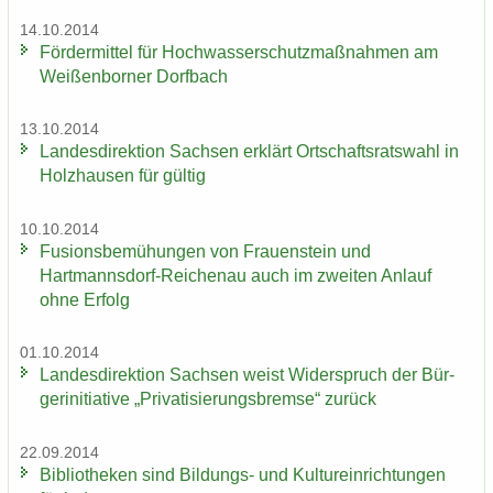
14.10.2014
För­der­mit­tel für Hoch­was­ser­schutz­maß­nah­men am
Wei­ßen­bor­ner Dorf­bach
13.10.2014
Lan­des­di­rek­ti­on Sach­sen er­klärt Ort­schafts­rats­wahl in
Holz­hau­sen für gül­tig
10.10.2014
Fu­si­ons­be­mü­hun­gen von Frau­en­stein und
Hartmannsdorf-​Reichenau auch im zwei­ten An­lauf
ohne Er­folg
01.10.2014
Lan­des­di­rek­ti­on Sach­sen weist Wi­der­spruch der Bür­
ger­initia­ti­ve „Pri­va­ti­sie­rungs­brem­se“ zu­rück
22.09.2014
Bi­blio­the­ken sind Bildungs-​ und Kul­tur­ein­rich­tun­gen