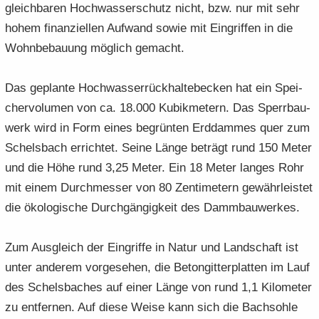
gleich­ba­ren Hoch­was­ser­schutz nicht, bzw. nur mit sehr
hohem fi­nan­zi­el­len Auf­wand sowie mit Ein­grif­fen in die
Wohn­be­bau­ung mög­lich ge­macht.
Das ge­plan­te Hoch­was­ser­rück­hal­te­be­cken hat ein Spei­
cher­vo­lu­men von ca. 18.000 Ku­bik­me­tern. Das Sperr­bau­
werk wird in Form eines be­grün­ten Erd­dam­mes quer zum
Schels­bach er­rich­tet. Seine Länge be­trägt rund 150 Meter
und die Höhe rund 3,25 Meter. Ein 18 Meter lan­ges Rohr
mit einem Durch­mes­ser von 80 Zen­ti­me­tern ge­währ­leis­tet
die öko­lo­gi­sche Durch­gän­gig­keit des Damm­bau­wer­kes.
Zum Aus­gleich der Ein­grif­fe in Natur und Land­schaft ist
unter an­de­rem vor­ge­se­hen, die Be­ton­git­ter­plat­ten im Lauf
des Schels­ba­ches auf einer Länge von rund 1,1 Ki­lo­me­ter
zu ent­fer­nen. Auf diese Weise kann sich die Bach­soh­le