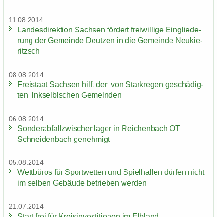
11.08.2014
Lan­des­di­rek­ti­on Sach­sen för­dert frei­wil­li­ge Ein­glie­de­
rung der Ge­mein­de Deut­zen in die Ge­mein­de Neu­kie­
ritzsch
08.08.2014
Frei­staat Sach­sen hilft den von Stark­re­gen ge­schä­dig­
ten linksel­bi­schen Ge­mein­den
06.08.2014
Son­der­ab­fall­zwi­schen­la­ger in Rei­chen­bach OT
Schnei­den­bach ge­neh­migt
05.08.2014
Wett­bü­ros für Sport­wet­ten und Spiel­hal­len dür­fen nicht
im sel­ben Ge­bäu­de be­trie­ben wer­den
21.07.2014
Start frei für Kreis­in­ves­ti­tio­nen im Elb­land