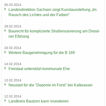
05.03.2014
Lan­des­di­rek­ti­on Sach­sen zeigt Kunst­aus­stel­lung „Im
Rausch des Lich­tes und der Far­ben“
28.02.2014
Bau­recht für kom­pli­zier­te Stra­ßen­sa­nie­rung am Dresd­
ner Elb­hang
24.02.2014
Wei­te­re Bau­ge­neh­mi­gung für die B 169
14.02.2014
Frei­staat un­ter­stützt kom­mu­na­le Ehe
13.02.2014
Neu­start für die "De­po­nie im Forst" bei Kalt­was­ser
12.02.2014
Land­kreis Baut­zen kann in­ves­tie­ren