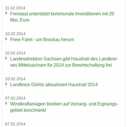
11.02.2014
Frei­staat un­ter­stützt kom­mu­na­le In­ves­ti­tio­nen mit 20
Mio. Euro
10.02.2014
Freie Fahrt - um Bro­ckau herum
10.02.2014
Lan­des­di­rek­ti­on Sach­sen gibt Haus­halt des Landkrei­
ses Mit­tel­sach­sen für 2014 zur Be­wirt­schaf­tung frei
10.02.2014
Land­kreis Gör­litz ak­tua­li­siert Haus­halt 2014
07.02.2014
Wind­kraft­an­la­gen blei­ben auf Vorrang-​ und Eig­nungs­
ge­biet be­schränkt
07.02.2014