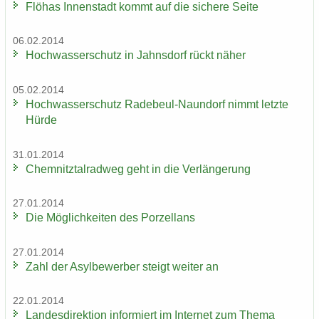
Flöhas In­nen­stadt kommt auf die si­che­re Seite
06.02.2014
Hoch­was­ser­schutz in Jahns­dorf rückt näher
05.02.2014
Hoch­was­ser­schutz Radebeul-​Naundorf nimmt letz­te
Hürde
31.01.2014
Chem­nitz­tal­rad­weg geht in die Ver­län­ge­rung
27.01.2014
Die Mög­lich­kei­ten des Por­zel­lans
27.01.2014
Zahl der Asyl­be­wer­ber steigt wei­ter an
22.01.2014
Lan­des­di­rek­ti­on in­for­miert im In­ter­net zum Thema