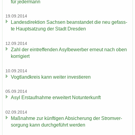
für je­der­mann
19.09.2014
Lan­des­di­rek­ti­on Sach­sen be­an­stan­det die neu ge­fass­
te Haupt­sat­zung der Stadt Dres­den
12.09.2014
Zahl der ein­tref­fen­den Asyl­be­wer­ber er­neut nach oben
kor­ri­giert
10.09.2014
Vogt­land­kreis kann wei­ter in­ves­tie­ren
05.09.2014
Asyl Erst­auf­nah­me er­wei­tert Not­un­ter­kunft
02.09.2014
Maß­nah­me zur künf­ti­gen Ab­si­che­rung der Strom­ver­
sor­gung kann durch­ge­führt wer­den