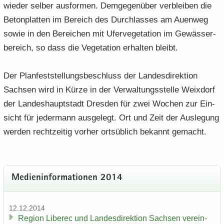
wie­der sel­ber aus­for­men. Dem­ge­gen­über ver­blei­ben die
Be­ton­plat­ten im Be­reich des Durch­las­ses am Au­en­weg
sowie in den Be­rei­chen mit Ufer­ve­ge­ta­ti­on im Ge­wäs­ser­
be­reich, so dass die Ve­ge­ta­ti­on er­hal­ten bleibt.
Der Plan­fest­stel­lungs­be­schluss der Lan­des­di­rek­ti­on
Sach­sen wird in Kürze in der Ver­wal­tungs­stel­le Weix­dorf
der Lan­des­haupt­stadt Dres­den für zwei Wo­chen zur Ein­
sicht für je­der­mann aus­ge­legt. Ort und Zeit der Aus­le­gung
wer­den recht­zei­tig vor­her orts­üb­lich be­kannt ge­macht.
Me­di­en­in­for­ma­tio­nen 2014
12.12.2014
Re­gi­on Li­be­rec und Lan­des­di­rek­ti­on Sach­sen ver­ein­