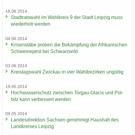
18.06.2014
Stadt­rats­wahl im Wahl­kreis 9 der Stadt Leip­zig muss
wie­der­holt wer­den
04.06.2014
Kri­sen­stä­be pro­ben die Be­kämp­fung der Afri­ka­ni­schen
Schwei­ne­pest bei Schwarz­wild
03.06.2014
Kreis­tags­wahl Zwi­ckau in vier Wahl­be­zir­ken un­gül­tig
19.05.2014
Hoch­was­ser­schutz zwi­schen Torgau-​Glacis und Pol­
bitz kann ver­bes­sert wer­den
09.05.2014
Lan­des­di­rek­ti­on Sach­sen ge­neh­migt Haus­halt des
Land­krei­ses Leip­zig