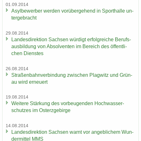
01.09.2014
Asyl­be­wer­ber wer­den vor­über­ge­hend in Sport­hal­le un­
ter­ge­bracht
29.08.2014
Lan­des­di­rek­ti­on Sach­sen wür­digt er­folg­rei­che Be­rufs­
aus­bil­dung von Ab­sol­ven­ten im Be­reich des öf­fent­li­
chen Diens­tes
26.08.2014
Stra­ßen­bahn­ver­bin­dung zwi­schen Plag­witz und Grün­
au wird er­neu­ert
19.08.2014
Wei­te­re Stär­kung des vor­beu­gen­den Hoch­was­ser­
schut­zes im Ost­erz­ge­bir­ge
14.08.2014
Lan­des­di­rek­ti­on Sach­sen warnt vor an­geb­li­chem Wun­
der­mit­tel MMS