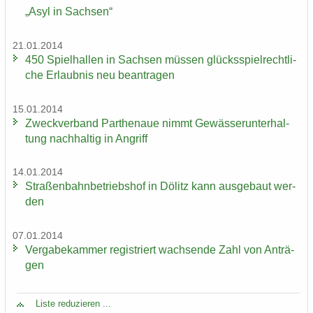
„Asyl in Sach­sen“
21.01.2014
450 Spiel­hal­len in Sach­sen müs­sen glücks­spiel­recht­li­
che Er­laub­nis neu be­an­tra­gen
15.01.2014
Zweck­ver­band Par­the­naue nimmt Ge­wäs­ser­un­ter­hal­
tung nach­hal­tig in An­griff
14.01.2014
Stra­ßen­bahn­be­triebs­hof in Dölitz kann aus­ge­baut wer­
den
07.01.2014
Ver­ga­be­kam­mer re­gis­triert wach­sen­de Zahl von An­trä­
gen
Liste re­du­zie­ren ...