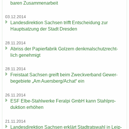
ba­ren Zu­sam­men­ar­beit
03.12.2014
Lan­des­di­rek­ti­on Sach­sen trifft Ent­schei­dung zur
Haupt­sat­zung der Stadt Dres­den
28.11.2014
Ab­riss der Pa­pier­fa­brik Golz­ern denk­mal­schutz­recht­
lich ge­neh­migt
28.11.2014
Frei­staat Sach­sen greift beim Zweck­ver­band Ge­wer­
be­ge­bie­te „Am Au­ers­berg/Achat“ ein
26.11.2014
ESF Elbe-​Stahlwerke Fer­al­pi GmbH kann Stahl­pro­
duk­ti­on er­hö­hen
21.11.2014
Lan­des­di­rek­ti­on Sach­sen er­klärt Stadt­rats­wahl in Leip­