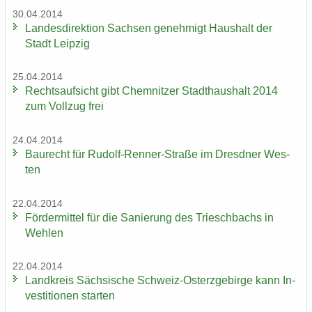
30.04.2014
Lan­des­di­rek­ti­on Sach­sen ge­neh­migt Haus­halt der
Stadt Leip­zig
25.04.2014
Rechts­auf­sicht gibt Chem­nit­zer Stadt­haus­halt 2014
zum Voll­zug frei
24.04.2014
Bau­recht für Rudolf-​Renner-Straße im Dresd­ner Wes­
ten
22.04.2014
För­der­mit­tel für die Sa­nie­rung des Tri­esch­bachs in
Weh­len
22.04.2014
Land­kreis Säch­si­sche Schweiz-​Osterzgebirge kann In­
ves­ti­tio­nen star­ten