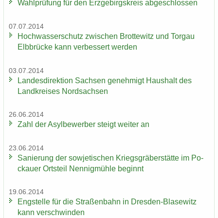
Wahl­prü­fung für den Erz­ge­birgs­kreis ab­ge­schlos­sen
07.07.2014
Hoch­was­ser­schutz zwi­schen Brot­te­witz und Tor­gau
Elb­brü­cke kann ver­bes­sert wer­den
03.07.2014
Lan­des­di­rek­ti­on Sach­sen ge­neh­migt Haus­halt des
Land­krei­ses Nord­sach­sen
26.06.2014
Zahl der Asyl­be­wer­ber steigt wei­ter an
23.06.2014
Sa­nie­rung der so­wje­ti­schen Kriegs­grä­ber­stät­te im Po­
ckau­er Orts­teil Nen­nig­müh­le be­ginnt
19.06.2014
Eng­stel­le für die Stra­ßen­bahn in Dresden-​Blasewitz
kann ver­schwin­den