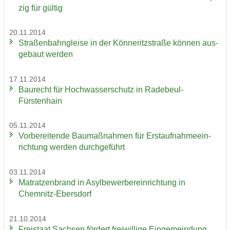
zig für gül­tig
20.11.2014
Stra­ßen­bahn­glei­se in der Kön­ne­ritz­stra­ße kön­nen aus­
ge­baut wer­den
17.11.2014
Bau­recht für Hoch­was­ser­schutz in Radebeul-​
Fürstenhain
05.11.2014
Vor­be­rei­ten­de Bau­maß­nah­men für Erst­auf­nah­me­ein­
rich­tung wer­den durch­ge­führt
03.11.2014
Ma­trat­zen­brand in Asyl­be­wer­ber­ein­rich­tung in
Chemnitz-​Ebersdorf
21.10.2014
Frei­staat Sach­sen för­dert frei­wil­li­ge Ein­ge­mein­dung