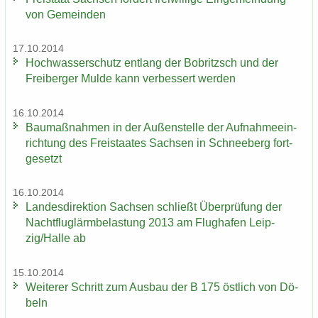
von Ge­mein­den
17.10.2014
Hoch­was­ser­schutz ent­lang der Bobritzsch und der
Frei­ber­ger Mulde kann ver­bes­sert wer­den
16.10.2014
Bau­maß­nah­men in der Au­ßen­stel­le der Auf­nah­me­ein­
rich­tung des Frei­staa­tes Sach­sen in Schnee­berg fort­
ge­setzt
16.10.2014
Lan­des­di­rek­ti­on Sach­sen schließt Über­prü­fung der
Nacht­flug­lärm­be­las­tung 2013 am Flug­ha­fen Leip­
zig/Halle ab
15.10.2014
Wei­te­rer Schritt zum Aus­bau der B 175 öst­lich von Dö­
beln