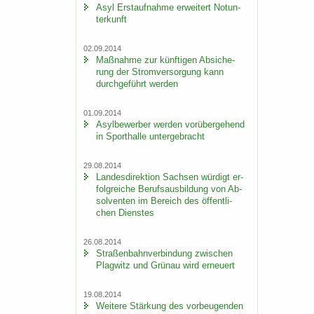
Asyl Erst­auf­nah­me er­wei­tert Not­un­
ter­kunft
02.09.2014
Maß­nah­me zur künf­ti­gen Ab­si­che­
rung der Strom­ver­sor­gung kann
durch­ge­führt wer­den
01.09.2014
Asyl­be­wer­ber wer­den vor­über­ge­hend
in Sport­hal­le un­ter­ge­bracht
29.08.2014
Lan­des­di­rek­ti­on Sach­sen wür­digt er­
folg­rei­che Be­rufs­aus­bil­dung von Ab­
sol­ven­ten im Be­reich des öf­fent­li­
chen Diens­tes
26.08.2014
Stra­ßen­bahn­ver­bin­dung zwi­schen
Plag­witz und Grün­au wird er­neu­ert
19.08.2014
Wei­te­re Stär­kung des vor­beu­gen­den