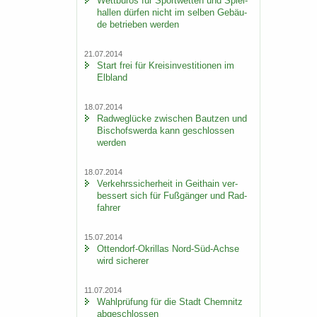
Wett­bü­ros für Sport­wet­ten und Spiel­
hal­len dür­fen nicht im sel­ben Ge­bäu­
de be­trie­ben wer­den
21.07.2014
Start frei für Kreis­in­ves­ti­tio­nen im
Elb­land
18.07.2014
Rad­weg­lü­cke zwi­schen Baut­zen und
Bi­schofs­wer­da kann ge­schlos­sen
wer­den
18.07.2014
Ver­kehrs­si­cher­heit in Geit­hain ver­
bes­sert sich für Fuß­gän­ger und Rad­
fah­rer
15.07.2014
Ottendorf-​Okrillas Nord-​Süd-Achse
wird si­che­rer
11.07.2014
Wahl­prü­fung für die Stadt Chem­nitz
ab­ge­schlos­sen