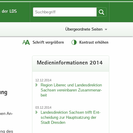
 der LDS
Übergeordnete Seiten
Schrift vergrößern
Kontrast erhöhen
Me­di­en­in­for­ma­tio­nen 2014
12.12.2014
Re­gi­on Li­be­rec und Lan­des­di­rek­ti­on
Sach­sen ver­ein­ba­ren Zu­sam­men­ar­
rung
beit
03.12.2014
Lan­des­di­rek­ti­on Sach­sen trifft Ent­
chen An­
schei­dung zur Haupt­sat­zung der
Stadt Dres­den
rung des