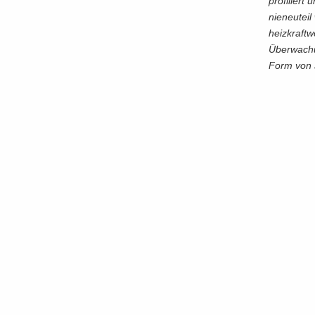
pro­fi­lier
nieneu­te­i
heiz­kraft­
Über­wa­chu
Form von Ja