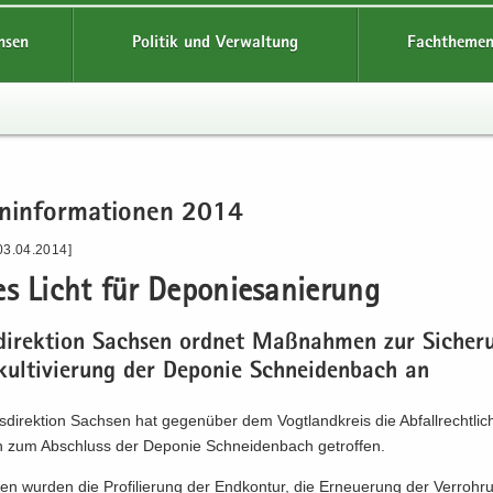
hsen
Politik und Verwaltung
Fachthemen
n­in­for­ma­tio­nen 2014
03.04.2014]
s Licht für De­po­nie­sa­nie­rung
­di­rek­ti­on Sach­sen ord­net Maß­nah­men zur Si­che­
kul­ti­vie­rung der De­po­nie Schnei­den­bach an
­di­rek­ti­on Sach­sen hat ge­gen­über dem Vogt­land­kreis die Ab­fall­recht­li­
n zum Ab­schluss der De­po­nie Schnei­den­bach ge­trof­fen.
nen wur­den die Pro­fi­lie­rung der End­kon­tur, die Er­neue­rung der Ver­roh­