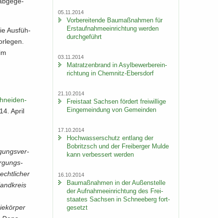
ab­ge­ge­
05.11.2014
Vor­be­rei­ten­de Bau­maß­nah­men für
Erst­auf­nah­me­ein­rich­tung wer­den
ie Aus­füh­
durch­ge­führt
r­le­gen.
 im
03.11.2014
Ma­trat­zen­brand in Asyl­be­wer­ber­ein­
rich­tung in Chemnitz-​Ebersdorf
21.10.2014
chnei­den­
Frei­staat Sach­sen för­dert frei­wil­li­ge
Ein­ge­mein­dung von Ge­mein­den
14. April
17.10.2014
Hoch­was­ser­schutz ent­lang der
Bobritzsch und der Frei­ber­ger Mulde
gungs­ver­
kann ver­bes­sert wer­den
or­gungs­
rechtlicher
16.10.2014
Bau­maß­nah­men in der Au­ßen­stel­le
land­kreis
der Auf­nah­me­ein­rich­tung des Frei­
staa­tes Sach­sen in Schnee­berg fort­
e­kör­per
ge­setzt