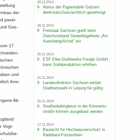
28.11.2014
stel­lung
Ab­riss der Pa­pier­fa­brik Golz­ern
denk­mal­schutz­recht­lich ge­neh­migt
r Umbau der
nd pas­si­
28.11.2014
n und Gas­
Frei­staat Sach­sen greift beim
Zweck­ver­band Ge­wer­be­ge­bie­te „Am
Au­ers­berg/Achat“ ein
n vom 17.
chnei­den­
26.11.2014
ESF Elbe-​Stahlwerke Fer­al­pi GmbH
ni­schen
kann Stahl­pro­duk­ti­on er­hö­hen
h­ni­schen
­ga­ben und
21.11.2014
­lich ihrer
Lan­des­di­rek­ti­on Sach­sen er­klärt
Stadt­rats­wahl in Leip­zig für gül­tig
an­ge­ne Ab­
20.11.2014
Stra­ßen­bahn­glei­se in der Kön­ne­ritz­
stra­ße kön­nen aus­ge­baut wer­den
ogt­land
17.11.2014
er Vogt­
Bau­recht für Hoch­was­ser­schutz in
schutz­be­
Radebeul-​Fürstenhain