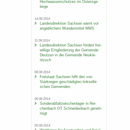
Hoch­was­ser­schut­zes im Ost­erz­ge­
bir­ge
14.08.2014
Lan­des­di­rek­ti­on Sach­sen warnt vor
an­geb­li­chem Wun­der­mit­tel MMS
11.08.2014
Lan­des­di­rek­ti­on Sach­sen för­dert frei­
wil­li­ge Ein­glie­de­rung der Ge­mein­de
Deut­zen in die Ge­mein­de Neu­kie­
ritzsch
08.08.2014
Frei­staat Sach­sen hilft den von
Stark­re­gen ge­schä­dig­ten linksel­bi­
schen Ge­mein­den
06.08.2014
Son­der­ab­fall­zwi­schen­la­ger in Rei­
chen­bach OT Schnei­den­bach ge­neh­
migt
05.08.2014