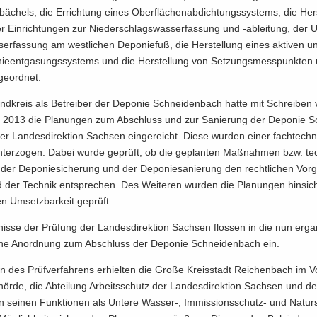
­bä­chels, die Er­rich­tung eines Ober­flä­chen­ab­dich­tungs­sys­tems, die Her­
er Ein­rich­tun­gen zur Nie­der­schlags­was­ser­fas­sung und -​ableitung, de
­ser­fas­sung am west­li­chen De­po­nie­fuß, die Her­stel­lung eines ak­ti­ven u
nie­ent­gasungs­sys­tems und die Her­stel­lung von Set­zungs­mess­punk­te
ge­ord­net.
nd­kreis als Be­trei­ber der De­po­nie Schnei­den­bach hatte mit Schrei­be
 2013 die Pla­nun­gen zum Ab­schluss und zur Sa­nie­rung der De­po­nie S
r Lan­des­di­rek­ti­on Sach­sen ein­ge­reicht. Diese wur­den einer fach­tech­
n­ter­zo­gen. Dabei wurde ge­prüft, ob die ge­plan­ten Maß­nah­men bzw. tec
der De­po­nie­si­che­rung und der De­po­nie­sa­nie­rung den recht­li­chen Vor
er Tech­nik ent­spre­chen. Des Wei­te­ren wur­den die Pla­nun­gen hin­sicht
en Um­setz­bar­keit ge­prüft.
nis­se der Prü­fung der Lan­des­di­rek­ti­on Sach­sen flos­sen in die nun er­g
li­che An­ord­nung zum Ab­schluss der De­po­nie Schnei­den­bach ein.
 des Prüf­ver­fah­rens er­hiel­ten die Große Kreis­stadt Rei­chen­bach im V
hör­de, die Ab­tei­lung Ar­beits­schutz der Lan­des­di­rek­ti­on Sach­sen und d
in sei­nen Funk­tio­nen als Un­te­re Wasser-​, Immissionsschutz-​ und Na­tur­