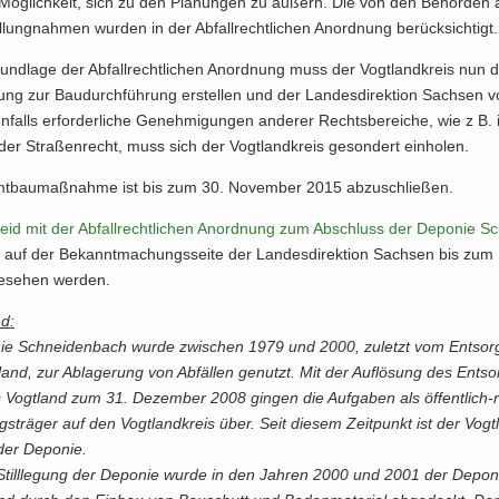
Mög­lich­keit, sich zu den Pla­nun­gen zu äu­ßern. Die von den Be­hör­den 
­lung­nah­men wur­den in der Ab­fall­recht­li­chen An­ord­nung be­rück­sich­tigt.
nd­la­ge der Ab­fall­recht­li­chen An­ord­nung muss der Vogt­land­kreis nun d
ung zur Bau­durch­füh­rung er­stel­len und der Lan­des­di­rek­ti­on Sach­sen vo
n­falls er­for­der­li­che Ge­neh­mi­gun­gen an­de­rer Rechts­be­rei­che, wie z B.
er Stra­ßen­recht, muss sich der Vogt­land­kreis ge­son­dert ein­ho­len.
t­bau­maß­nah­me ist bis zum 30. No­vem­ber 2015 ab­zu­schlie­ßen.
eid mit der Ab­fall­recht­li­chen An­ord­nung zum Ab­schluss der De­po­nie S
auf der Be­kannt­ma­chungs­sei­te der Lan­des­di­rek­ti­on Sach­sen bis zum 
e­se­hen wer­den.
nd:
nie Schnei­den­bach wurde zwi­schen 1979 und 2000, zu­letzt vom Ent­sor­
and, zur Ab­la­ge­rung von Ab­fäl­len ge­nutzt. Mit der Auf­lö­sung des Ent­s
 Vogt­land zum 31. De­zem­ber 2008 gin­gen die Auf­ga­ben als öffentlich-​
gs­trä­ger auf den Vogt­land­kreis über. Seit die­sem Zeit­punkt ist der Vogt­
 der De­po­nie.
till­le­gung der De­po­nie wurde in den Jah­ren 2000 und 2001 der De­po­ni