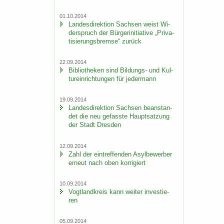
01.10.2014
Lan­des­di­rek­ti­on Sach­sen weist Wi­
der­spruch der Bür­ger­initia­ti­ve „Pri­va­
ti­sie­rungs­brem­se“ zu­rück
22.09.2014
Bi­blio­the­ken sind Bildungs-​ und Kul­
tur­ein­rich­tun­gen für je­der­mann
19.09.2014
Lan­des­di­rek­ti­on Sach­sen be­an­stan­
det die neu ge­fass­te Haupt­sat­zung
der Stadt Dres­den
12.09.2014
Zahl der ein­tref­fen­den Asyl­be­wer­ber
er­neut nach oben kor­ri­giert
10.09.2014
Vogt­land­kreis kann wei­ter in­ves­tie­
ren
05.09.2014