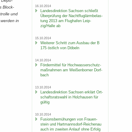
r De­po­
16.10.2014
es Block­
Lan­des­di­rek­ti­on Sach­sen schließt
trol­le und
Über­prü­fung der Nacht­flug­lärm­be­las­
e wer­den in
tung 2013 am Flug­ha­fen Leip­
zig/Halle ab
15.10.2014
Wei­te­rer Schritt zum Aus­bau der B
175 öst­lich von Dö­beln
14.10.2014
För­der­mit­tel für Hoch­was­ser­schutz­
maß­nah­men am Wei­ßen­bor­ner Dorf­
bach
13.10.2014
Lan­des­di­rek­ti­on Sach­sen er­klärt Ort­
schafts­rats­wahl in Holz­hau­sen für
gül­tig
10.10.2014
Fu­si­ons­be­mü­hun­gen von Frau­en­
stein und Hartmannsdorf-​Reichenau
auch im zwei­ten An­lauf ohne Er­folg