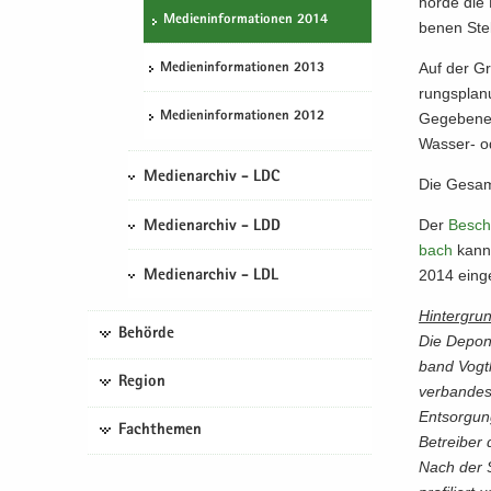
hör­de die 
Me­di­en­in­for­ma­tio­nen 2014
be­nen Stel
Auf der Gru
Me­di­en­in­for­ma­tio­nen 2013
rungs­pla­n
Me­di­en­in­for­ma­tio­nen 2012
Ge­ge­be­ne
Wasser-​ od
Medienarchiv - LDC
Die Ge­sam
Der
Be­sch
Medienarchiv - LDD
bach
kann 
2014 ein­g
Medienarchiv - LDL
Hin­ter­gru
Behörde
Die De­po­
band Vogt­l
Region
ver­ban­des
Ent­sor­gun
Fachthemen
Be­trei­ber
Nach der S