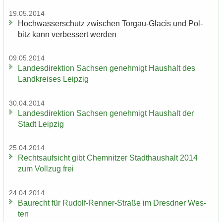
19.05.2014
Hoch­was­ser­schutz zwi­schen Torgau-​Glacis und Pol­
bitz kann ver­bes­sert wer­den
09.05.2014
Lan­des­di­rek­ti­on Sach­sen ge­neh­migt Haus­halt des
Land­krei­ses Leip­zig
30.04.2014
Lan­des­di­rek­ti­on Sach­sen ge­neh­migt Haus­halt der
Stadt Leip­zig
25.04.2014
Rechts­auf­sicht gibt Chem­nit­zer Stadt­haus­halt 2014
zum Voll­zug frei
24.04.2014
Bau­recht für Rudolf-​Renner-Straße im Dresd­ner Wes­
ten