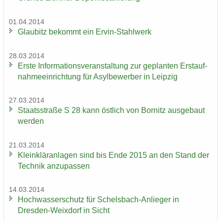
01.04.2014
Glau­bitz be­kommt ein Ervin-​Stahlwerk
28.03.2014
Erste In­for­ma­ti­ons­ver­an­stal­tung zur ge­plan­ten Erst­auf­
nah­me­ein­rich­tung für Asyl­be­wer­ber in Leip­zig
27.03.2014
Staats­stra­ße S 28 kann öst­lich von Bor­nitz aus­ge­baut
wer­den
21.03.2014
Klein­klär­an­la­gen sind bis Ende 2015 an den Stand der
Tech­nik an­zu­pas­sen
14.03.2014
Hoch­was­ser­schutz für Schelsbach-​Anlieger in
Dresden-​Weixdorf in Sicht