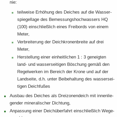
nie:
teil­wei­se Er­hö­hung des Dei­ches auf die Was­ser­
spie­gel­la­ge des Be­mes­sungs­hoch­was­sers HQ
(100) ein­schließ­lich eines Freibords von einem
Meter,
Ver­brei­te­rung der Deich­kro­nen­brei­te auf drei
Meter,
Her­stel­lung einer ein­heit­li­chen 1 : 3 ge­neig­ten
land- und was­ser­sei­ti­gen Bö­schung gemäß den
Re­gel­wer­ken im Be­reich der Krone und auf der
Land­sei­te, d.h. unter Bei­be­hal­tung des was­ser­sei­
ti­gen Deich­fu­ßes
Aus­bau des Dei­ches als Drei­zo­nen­deich mit in­nen­lie­
gen­der mi­ne­ra­li­scher Dich­tung,
An­pas­sung einer Deich­über­fahrt ein­schließ­lich We­ge­