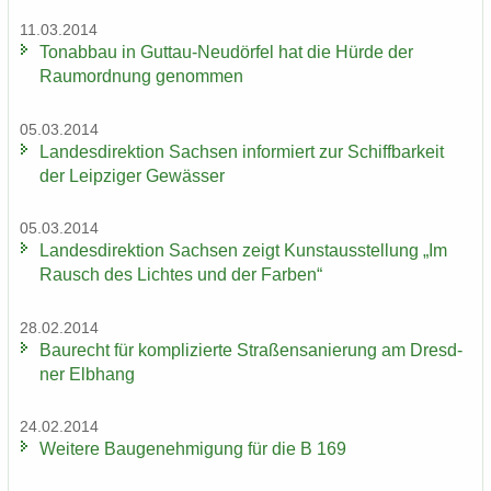
11.03.2014
Ton­ab­bau in Guttau-​Neudörfel hat die Hürde der
Raum­ord­nung ge­nom­men
05.03.2014
Lan­des­di­rek­ti­on Sach­sen in­for­miert zur Schiff­bar­keit
der Leip­zi­ger Ge­wäs­ser
05.03.2014
Lan­des­di­rek­ti­on Sach­sen zeigt Kunst­aus­stel­lung „Im
Rausch des Lich­tes und der Far­ben“
28.02.2014
Bau­recht für kom­pli­zier­te Stra­ßen­sa­nie­rung am Dresd­
ner Elb­hang
24.02.2014
Wei­te­re Bau­ge­neh­mi­gung für die B 169