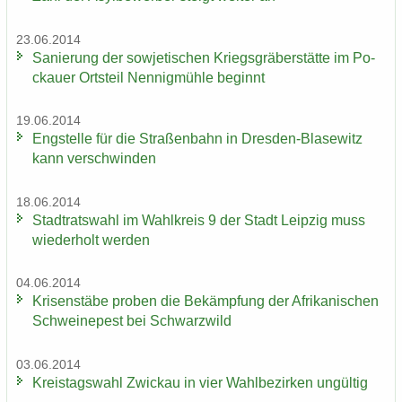
23.06.2014
Sa­nie­rung der so­wje­ti­schen Kriegs­grä­ber­stät­te im Po­
ckau­er Orts­teil Nen­nig­müh­le be­ginnt
19.06.2014
Eng­stel­le für die Stra­ßen­bahn in Dresden-​Blasewitz
kann ver­schwin­den
18.06.2014
Stadt­rats­wahl im Wahl­kreis 9 der Stadt Leip­zig muss
wie­der­holt wer­den
04.06.2014
Kri­sen­stä­be pro­ben die Be­kämp­fung der Afri­ka­ni­schen
Schwei­ne­pest bei Schwarz­wild
03.06.2014
Kreis­tags­wahl Zwi­ckau in vier Wahl­be­zir­ken un­gül­tig