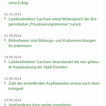
ohne Er­folg
01.10.2014
Lan­des­di­rek­ti­on Sach­sen weist Wi­der­spruch der Bür­
ger­initia­ti­ve „Pri­va­ti­sie­rungs­brem­se“ zu­rück
22.09.2014
Bi­blio­the­ken sind Bildungs-​ und Kul­tur­ein­rich­tun­gen
für je­der­mann
19.09.2014
Lan­des­di­rek­ti­on Sach­sen be­an­stan­det die neu ge­fass­
te Haupt­sat­zung der Stadt Dres­den
12.09.2014
Zahl der ein­tref­fen­den Asyl­be­wer­ber er­neut nach oben
kor­ri­giert
10.09.2014
Vogt­land­kreis kann wei­ter in­ves­tie­ren