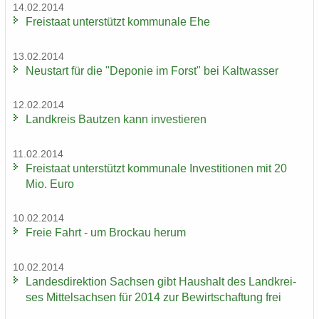
14.02.2014
Frei­staat un­ter­stützt kom­mu­na­le Ehe
13.02.2014
Neu­start für die "De­po­nie im Forst" bei Kalt­was­ser
12.02.2014
Land­kreis Baut­zen kann in­ves­tie­ren
11.02.2014
Frei­staat un­ter­stützt kom­mu­na­le In­ves­ti­tio­nen mit 20
Mio. Euro
10.02.2014
Freie Fahrt - um Bro­ckau herum
10.02.2014
Lan­des­di­rek­ti­on Sach­sen gibt Haus­halt des Landkrei­
ses Mit­tel­sach­sen für 2014 zur Be­wirt­schaf­tung frei