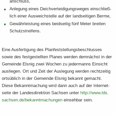
an­schluss,
An­le­gung eines Deich­ver­tei­di­gungs­we­ges ein­schließ­
lich einer Aus­weich­stel­le auf der land­sei­ti­gen Berme,
Ge­währ­leis­tung eines beid­sei­tig fünf Meter brei­ten
Schutz­strei­fens.
Eine Aus­fer­ti­gung des Plan­fest­stel­lungs­be­schlus­ses
sowie des fest­ge­stell­ten Pla­nes wer­den dem­nächst in der
Ge­mein­de Els­nig zwei Wo­chen zu je­der­manns Ein­sicht
aus­lie­gen. Ort und Zeit der Aus­le­gung wer­den recht­zei­tig
orts­üb­lich in der Ge­mein­de Els­nig be­kannt ge­macht.
Diese Be­kannt­ma­chung wird dann auch auf der In­ter­net­
sei­te der Lan­des­di­rek­ti­on Sach­sen unter
http:/​/​www.​lds.​
sachsen.​de/​bekanntmachungen
ein­seh­bar sein.