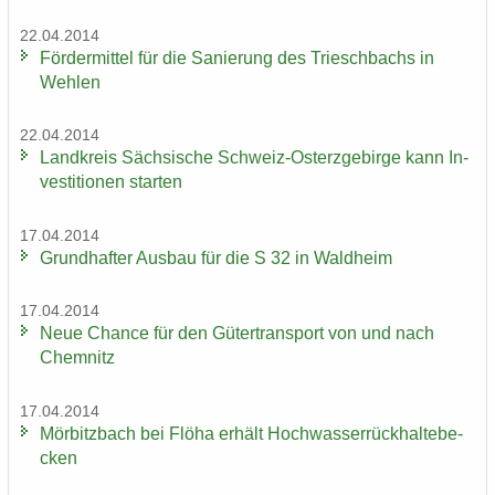
22.04.2014
För­der­mit­tel für die Sa­nie­rung des Tri­esch­bachs in
Weh­len
22.04.2014
Land­kreis Säch­si­sche Schweiz-​Osterzgebirge kann In­
ves­ti­tio­nen star­ten
17.04.2014
Grund­haf­ter Aus­bau für die S 32 in Wald­heim
17.04.2014
Neue Chan­ce für den Gü­ter­trans­port von und nach
Chem­nitz
17.04.2014
Mör­bitz­bach bei Flöha er­hält Hoch­was­ser­rück­hal­te­be­
cken