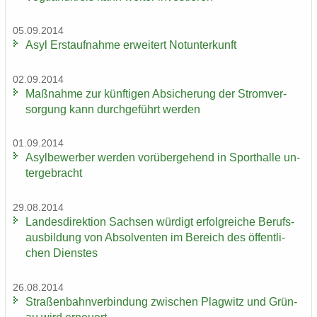
05.09.2014
Asyl Erst­auf­nah­me er­wei­tert Not­un­ter­kunft
02.09.2014
Maß­nah­me zur künf­ti­gen Ab­si­che­rung der Strom­ver­
sor­gung kann durch­ge­führt wer­den
01.09.2014
Asyl­be­wer­ber wer­den vor­über­ge­hend in Sport­hal­le un­
ter­ge­bracht
29.08.2014
Lan­des­di­rek­ti­on Sach­sen wür­digt er­folg­rei­che Be­rufs­
aus­bil­dung von Ab­sol­ven­ten im Be­reich des öf­fent­li­
chen Diens­tes
26.08.2014
Stra­ßen­bahn­ver­bin­dung zwi­schen Plag­witz und Grün­