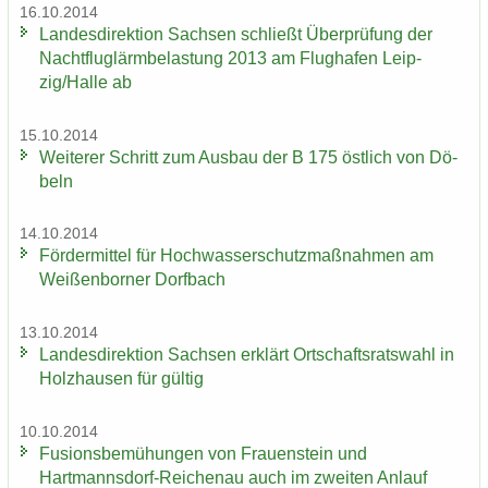
16.10.2014
Lan­des­di­rek­ti­on Sach­sen schließt Über­prü­fung der
Nacht­flug­lärm­be­las­tung 2013 am Flug­ha­fen Leip­
zig/Halle ab
15.10.2014
Wei­te­rer Schritt zum Aus­bau der B 175 öst­lich von Dö­
beln
14.10.2014
För­der­mit­tel für Hoch­was­ser­schutz­maß­nah­men am
Wei­ßen­bor­ner Dorf­bach
13.10.2014
Lan­des­di­rek­ti­on Sach­sen er­klärt Ort­schafts­rats­wahl in
Holz­hau­sen für gül­tig
10.10.2014
Fu­si­ons­be­mü­hun­gen von Frau­en­stein und
Hartmannsdorf-​Reichenau auch im zwei­ten An­lauf