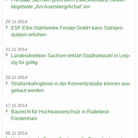
be­ge­bie­te „Am Au­ers­berg/Achat“ ein
26.11.2014
ESF Elbe-​Stahlwerke Fer­al­pi GmbH kann Stahl­pro­
duk­ti­on er­hö­hen
21.11.2014
Lan­des­di­rek­ti­on Sach­sen er­klärt Stadt­rats­wahl in Leip­
zig für gül­tig
20.11.2014
Stra­ßen­bahn­glei­se in der Kön­ne­ritz­stra­ße kön­nen aus­
ge­baut wer­den
17.11.2014
Bau­recht für Hoch­was­ser­schutz in Radebeul-​
Fürstenhain
05.11.2014