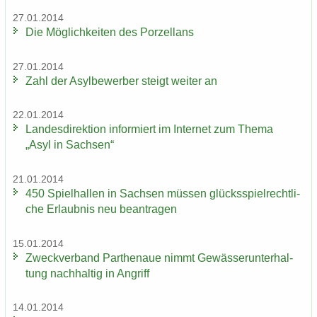
27.01.2014
Die Mög­lich­kei­ten des Por­zel­lans
27.01.2014
Zahl der Asyl­be­wer­ber steigt wei­ter an
22.01.2014
Lan­des­di­rek­ti­on in­for­miert im In­ter­net zum Thema
„Asyl in Sach­sen“
21.01.2014
450 Spiel­hal­len in Sach­sen müs­sen glücks­spiel­recht­li­
che Er­laub­nis neu be­an­tra­gen
15.01.2014
Zweck­ver­band Par­the­naue nimmt Ge­wäs­ser­un­ter­hal­
tung nach­hal­tig in An­griff
14.01.2014