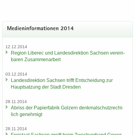
Me­di­en­in­for­ma­tio­nen 2014
12.12.2014
Re­gi­on Li­be­rec und Lan­des­di­rek­ti­on Sach­sen ver­ein­
ba­ren Zu­sam­men­ar­beit
03.12.2014
Lan­des­di­rek­ti­on Sach­sen trifft Ent­schei­dung zur
Haupt­sat­zung der Stadt Dres­den
28.11.2014
Ab­riss der Pa­pier­fa­brik Golz­ern denk­mal­schutz­recht­
lich ge­neh­migt
28.11.2014
Frei­staat Sach­sen greift beim Zweck­ver­band Ge­wer­