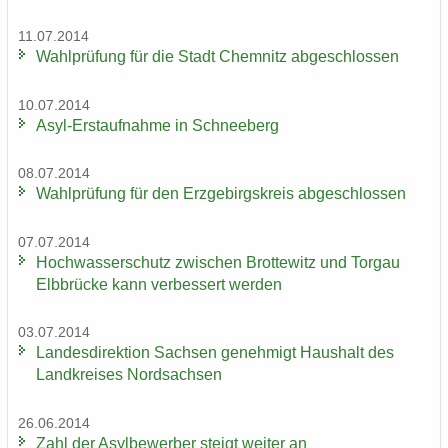
11.07.2014
Wahl­prü­fung für die Stadt Chem­nitz ab­ge­schlos­sen
10.07.2014
Asyl-​Erstaufnahme in Schnee­berg
08.07.2014
Wahl­prü­fung für den Erz­ge­birgs­kreis ab­ge­schlos­sen
07.07.2014
Hoch­was­ser­schutz zwi­schen Brot­te­witz und Tor­gau
Elb­brü­cke kann ver­bes­sert wer­den
03.07.2014
Lan­des­di­rek­ti­on Sach­sen ge­neh­migt Haus­halt des
Land­krei­ses Nord­sach­sen
26.06.2014
Zahl der Asyl­be­wer­ber steigt wei­ter an