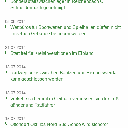
Son­der­ab­fall­zwi­schen­la­ger in Rei­chen­bach OT
Schnei­den­bach ge­neh­migt
05.08.2014
Wett­bü­ros für Sport­wet­ten und Spiel­hal­len dür­fen nicht
im sel­ben Ge­bäu­de be­trie­ben wer­den
21.07.2014
Start frei für Kreis­in­ves­ti­tio­nen im Elb­land
18.07.2014
Rad­weg­lü­cke zwi­schen Baut­zen und Bi­schofs­wer­da
kann ge­schlos­sen wer­den
18.07.2014
Ver­kehrs­si­cher­heit in Geit­hain ver­bes­sert sich für Fuß­
gän­ger und Rad­fah­rer
15.07.2014
Ottendorf-​Okrillas Nord-​Süd-Achse wird si­che­rer