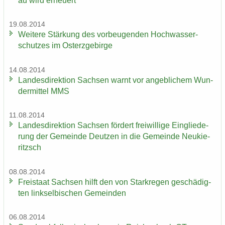
au wird er­neu­ert
19.08.2014
Wei­te­re Stär­kung des vor­beu­gen­den Hoch­was­ser­
schut­zes im Ost­erz­ge­bir­ge
14.08.2014
Lan­des­di­rek­ti­on Sach­sen warnt vor an­geb­li­chem Wun­
der­mit­tel MMS
11.08.2014
Lan­des­di­rek­ti­on Sach­sen för­dert frei­wil­li­ge Ein­glie­de­
rung der Ge­mein­de Deut­zen in die Ge­mein­de Neu­kie­
ritzsch
08.08.2014
Frei­staat Sach­sen hilft den von Stark­re­gen ge­schä­dig­
ten linksel­bi­schen Ge­mein­den
06.08.2014