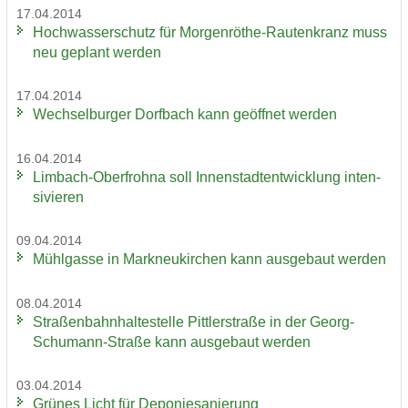
17.04.2014
Hoch­was­ser­schutz für Morgenröthe-​Rautenkranz muss
neu ge­plant wer­den
17.04.2014
Wech­sel­bur­ger Dorf­bach kann ge­öff­net wer­den
16.04.2014
Limbach-​Oberfrohna soll In­nen­stadt­ent­wick­lung in­ten­
si­vie­ren
09.04.2014
Mühl­gas­se in Mark­neu­kir­chen kann aus­ge­baut wer­den
08.04.2014
Stra­ßen­bahn­hal­te­stel­le Pitt­ler­stra­ße in der Georg-​
Schumann-Straße kann aus­ge­baut wer­den
03.04.2014
Grü­nes Licht für De­po­nie­sa­nie­rung