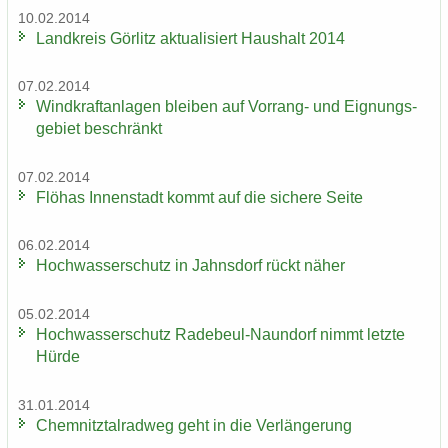
10.02.2014
Land­kreis Gör­litz ak­tua­li­siert Haus­halt 2014
07.02.2014
Wind­kraft­an­la­gen blei­ben auf Vorrang-​ und Eig­nungs­
ge­biet be­schränkt
07.02.2014
Flöhas In­nen­stadt kommt auf die si­che­re Seite
06.02.2014
Hoch­was­ser­schutz in Jahns­dorf rückt näher
05.02.2014
Hoch­was­ser­schutz Radebeul-​Naundorf nimmt letz­te
Hürde
31.01.2014
Chem­nitz­tal­rad­weg geht in die Ver­län­ge­rung