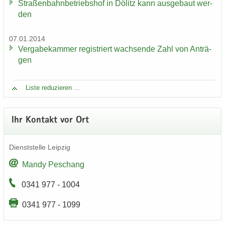
Stra­ßen­bahn­be­triebs­hof in Dölitz kann aus­ge­baut wer­
den
07.01.2014
Ver­ga­be­kam­mer re­gis­triert wach­sen­de Zahl von An­trä­
gen
Liste re­du­zie­ren ...
Ihr Kon­takt vor Ort
Dienst­stel­le Leip­zig
Mandy Peschang
0341 977 - 1004
0341 977 - 1099