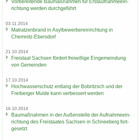
Vor­be­rei­ten­de Bau­maß­nah­men für Erst­auf­nah­me­ein­
rich­tung wer­den durch­ge­führt
03.11.2014
Ma­trat­zen­brand in Asyl­be­wer­ber­ein­rich­tung in
Chemnitz-​Ebersdorf
21.10.2014
Frei­staat Sach­sen för­dert frei­wil­li­ge Ein­ge­mein­dung
von Ge­mein­den
17.10.2014
Hoch­was­ser­schutz ent­lang der Bobritzsch und der
Frei­ber­ger Mulde kann ver­bes­sert wer­den
16.10.2014
Bau­maß­nah­men in der Au­ßen­stel­le der Auf­nah­me­ein­
rich­tung des Frei­staa­tes Sach­sen in Schnee­berg fort­
ge­setzt