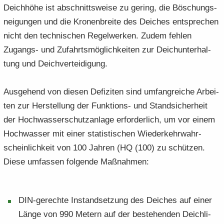
Deich­hö­he ist ab­schnitts­wei­se zu ge­ring, die Bö­schungs­
nei­gun­gen und die Kro­nen­brei­te des Dei­ches ent­spre­chen
nicht den tech­ni­schen Re­gel­wer­ken. Zudem feh­len
Zugangs-​ und Zu­fahrts­mög­lich­kei­ten zur Deich­un­ter­hal­
tung und Deich­ver­tei­di­gung.
Aus­ge­hend von die­sen De­fi­zi­ten sind um­fang­rei­che Ar­bei­
ten zur Her­stel­lung der Funktions-​ und Stand­si­cher­heit
der Hoch­was­ser­schutz­an­la­ge er­for­der­lich, um vor einem
Hoch­was­ser mit einer sta­tis­ti­schen Wie­der­kehr­wahr­
schein­lich­keit von 100 Jah­ren (HQ (100) zu schüt­zen.
Diese um­fas­sen fol­gen­de Maß­nah­men:
DIN-​gerechte In­stand­set­zung des Dei­ches auf einer
Länge von 990 Me­tern auf der be­stehen­den Deich­li­