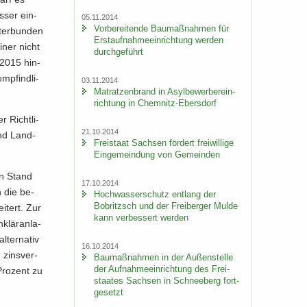
s­ser ein­
05.11.2014
Vor­be­rei­ten­de Bau­maß­nah­men für
­ter­bun­den
Erst­auf­nah­me­ein­rich­tung wer­den
iner nicht
durch­ge­führt
 2015 hin­
mp­find­li­
03.11.2014
Ma­trat­zen­brand in Asyl­be­wer­ber­ein­
rich­tung in Chemnitz-​Ebersdorf
 Richt­li­
21.10.2014
 und Land­
Frei­staat Sach­sen för­dert frei­wil­li­ge
Ein­ge­mein­dung von Ge­mein­den
den Stand
17.10.2014
n die be­
Hoch­was­ser­schutz ent­lang der
Bobritzsch und der Frei­ber­ger Mulde
i­tert. Zur
kann ver­bes­sert wer­den
klär­an­la­
ter­na­tiv
16.10.2014
 zins­ver­
Bau­maß­nah­men in der Au­ßen­stel­le
der Auf­nah­me­ein­rich­tung des Frei­
Pro­zent zu
staa­tes Sach­sen in Schnee­berg fort­
ge­setzt