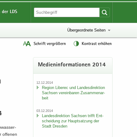
 der LDS
Übergeordnete Seiten
Schrift vergrößern
Kontrast erhöhen
Me­di­en­in­for­ma­tio­nen 2014
n
12.12.2014
Re­gi­on Li­be­rec und Lan­des­di­rek­ti­on
Sach­sen ver­ein­ba­ren Zu­sam­men­ar­
beit
03.12.2014
4
Lan­des­di­rek­ti­on Sach­sen trifft Ent­
schei­dung zur Haupt­sat­zung der
Stadt Dres­den
b­was­ser­
 of­fe­nen