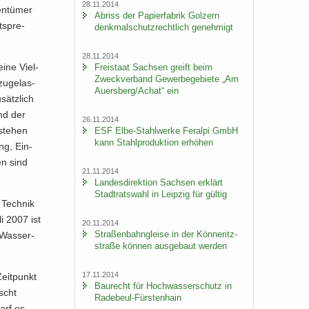
28.11.2014
en­tü­mer
Ab­riss der Pa­pier­fa­brik Golz­ern
t­spre­
denk­mal­schutz­recht­lich ge­neh­migt
28.11.2014
eine Viel­
Frei­staat Sach­sen greift beim
Zweck­ver­band Ge­wer­be­ge­bie­te „Am
zu­ge­las­
Au­ers­berg/Achat“ ein
­sätz­lich
and der
26.11.2014
 ste­hen
ESF Elbe-​Stahlwerke Fer­al­pi GmbH
kann Stahl­pro­duk­ti­on er­hö­hen
ung, Ein­
nen sind
21.11.2014
Lan­des­di­rek­ti­on Sach­sen er­klärt
Stadt­rats­wahl in Leip­zig für gül­tig
 Tech­nik
li 2007 ist
20.11.2014
Stra­ßen­bahn­glei­se in der Kön­ne­ritz­
 Was­ser­
stra­ße kön­nen aus­ge­baut wer­den
17.11.2014
eit­punkt
Bau­recht für Hoch­was­ser­schutz in
ischt
Radebeul-​Fürstenhain
darf es