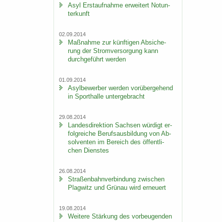
Asyl Erst­auf­nah­me er­wei­tert Not­un­
ter­kunft
02.09.2014
Maß­nah­me zur künf­ti­gen Ab­si­che­
rung der Strom­ver­sor­gung kann
durch­ge­führt wer­den
01.09.2014
Asyl­be­wer­ber wer­den vor­über­ge­hend
in Sport­hal­le un­ter­ge­bracht
29.08.2014
Lan­des­di­rek­ti­on Sach­sen wür­digt er­
folg­rei­che Be­rufs­aus­bil­dung von Ab­
sol­ven­ten im Be­reich des öf­fent­li­
chen Diens­tes
26.08.2014
Stra­ßen­bahn­ver­bin­dung zwi­schen
Plag­witz und Grün­au wird er­neu­ert
19.08.2014
Wei­te­re Stär­kung des vor­beu­gen­den