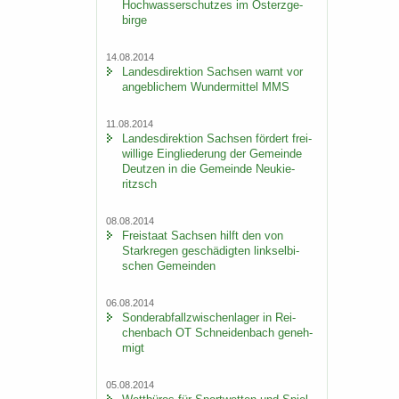
Hoch­was­ser­schut­zes im Ost­erz­ge­
bir­ge
14.08.2014
Lan­des­di­rek­ti­on Sach­sen warnt vor
an­geb­li­chem Wun­der­mit­tel MMS
11.08.2014
Lan­des­di­rek­ti­on Sach­sen för­dert frei­
wil­li­ge Ein­glie­de­rung der Ge­mein­de
Deut­zen in die Ge­mein­de Neu­kie­
ritzsch
08.08.2014
Frei­staat Sach­sen hilft den von
Stark­re­gen ge­schä­dig­ten linksel­bi­
schen Ge­mein­den
06.08.2014
Son­der­ab­fall­zwi­schen­la­ger in Rei­
chen­bach OT Schnei­den­bach ge­neh­
migt
05.08.2014