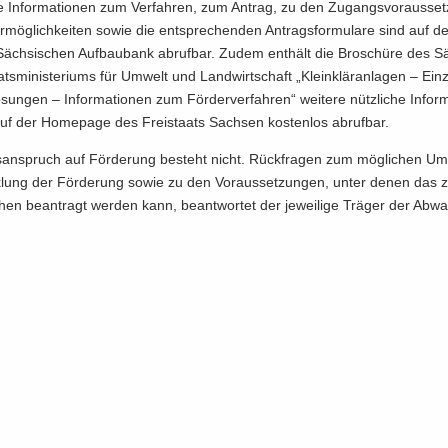
ne In­for­ma­tio­nen zum Ver­fah­ren, zum An­trag, zu den Zu­gangs­vor­aus­set
­mög­lich­kei­ten sowie die ent­spre­chen­den An­trags­for­mu­la­re sind auf
äch­si­schen Auf­bau­bank ab­ruf­bar. Zudem ent­hält die Bro­schü­re des Sä
s­mi­nis­te­ri­ums für Um­welt und Land­wirt­schaft „Klein­klär­an­la­gen – Einz
sun­gen – In­for­ma­tio­nen zum För­der­ver­fah­ren“ wei­te­re nütz­li­che In­for­m
uf der Home­page des Frei­staats Sach­sen kos­ten­los ab­ruf­bar.
­an­spruch auf För­de­rung be­steht nicht. Rück­fra­gen zum mög­li­chen U
­lung der För­de­rung sowie zu den Vor­aus­set­zun­gen, unter denen das zin
le­hen be­an­tragt wer­den kann, be­ant­wor­tet der je­wei­li­ge Trä­ger der Ab­wa