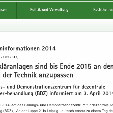
hsen
Politik und Verwaltung
Fachthemen
n­in­for­ma­tio­nen 2014
- 21.03.2014]
­klär­an­la­gen sind bis Ende 2015 an de
 der Tech­nik an­zu­pas­sen
-​ und De­mons­tra­ti­ons­zen­trum für de­zen­tra­le
r-​behandlung (BDZ) in­for­miert am 3. April 201
 2014 lädt das Bildungs-​ und De­mons­tra­ti­ons­zen­trum für de­zen­tra­le A
ng (BDZ), „An der Luppe 2“ in Leipzig-​Leutzsch er­neut zu einem Tag der