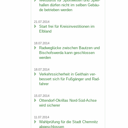
Wett­bü­ros für Sport­wet­ten und Spiel­
hal­len dür­fen nicht im sel­ben Ge­bäu­
de be­trie­ben wer­den
21.07.2014
Start frei für Kreis­in­ves­ti­tio­nen im
Elb­land
18.07.2014
Rad­weg­lü­cke zwi­schen Baut­zen und
Bi­schofs­wer­da kann ge­schlos­sen
wer­den
18.07.2014
Ver­kehrs­si­cher­heit in Geit­hain ver­
bes­sert sich für Fuß­gän­ger und Rad­
fah­rer
15.07.2014
Ottendorf-​Okrillas Nord-​Süd-Achse
wird si­che­rer
11.07.2014
Wahl­prü­fung für die Stadt Chem­nitz
ab­ge­schlos­sen