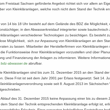
m Frei­staat Sach­sen ge­för­der­te An­ge­bot rich­tet sich vor allem an Ei­g
­ber von Klein­klär­an­la­gen, wel­che noch nicht dem Stand der Tech­nik en
t von 14 bis 18 Uhr be­steht auf dem Ge­län­de des BDZ die Mög­lich­keit, 
­ons­tüch­ti­ger, in den Ab­was­ser­kreis­lauf in­te­grier­ter sowie bau­tech­nisch 
­klär­an­la­gen ver­schie­de­ner Tech­no­lo­gien zu be­sich­ti­gen. Es be­steht zu
­lo­se Mög­lich­keit, sich zur An­pas­sung von Klein­klär­an­la­gen an den St
ra­ten zu las­sen. Mit­ar­bei­ter der Her­stel­ler­fir­men von Klein­klär­an­le­gen
 die Funk­ti­ons­wei­se ihrer Klein­klär­an­la­gen vor­zu­stel­len und über Pla­n
ng und Fi­nan­zie­rung der An­la­gen zu in­for­mie­ren. Wei­te­re In­for­ma­tio­
​bdz-​​abwasser.​de
ab­ruf­bar.
de Klein­klär­an­la­gen sind bis zum 31. De­zem­ber 2015 an den Stand der
en. Diese Frist ist seit dem Jahr 2001 per Er­lass fest­ge­setzt. Seit 14. Ju
Klein­klär­an­la­gen­ver­ord­nung sowie seit 8. Au­gust 2013 im Säch­si­schen
t­ge­schrie­ben.
t Ab­lauf des 31. De­zem­ber 2015 keine An­pas­sung einer bis zu die­sem Z
dem Stand der Tech­nik ent­spre­chen­den Klein­klär­an­la­ge er­folgt ist, er­l
er­recht­li­che Er­laub­nis. Einer se­pa­ra­ten be­hörd­li­chen Fest­stel­lung be­