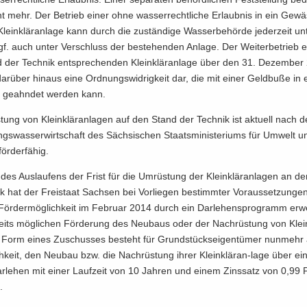
ht mehr. Der Be­trieb einer ohne was­ser­recht­li­che Er­laub­nis in ein Ge­wä
 Klein­klär­an­la­ge kann durch die zu­stän­di­ge Was­ser­be­hör­de je­der­zeit un
f. auch unter Ver­schluss der be­stehen­den An­la­ge. Der Wei­ter­be­trieb e
der Tech­nik ent­spre­chen­den Klein­klär­an­la­ge über den 31. De­zem­ber
dar­über hin­aus eine Ord­nungs­wid­rig­keit dar, die mit einer Geld­bu­ße in e
ge­ahn­det wer­den kann.
tung von Klein­klär­an­la­gen auf den Stand der Tech­nik ist ak­tu­ell nach der
ngs­was­ser­wirt­schaft des Säch­si­schen Staats­mi­nis­te­ri­ums für Um­welt
för­der­fä­hig.
h des Aus­lau­fens der Frist für die Um­rüs­tung der Klein­klär­an­la­gen an 
k hat der Frei­staat Sach­sen bei Vor­lie­gen be­stimm­ter Vor­aus­set­zun­ge
ör­der­mög­lich­keit im Fe­bru­ar 2014 durch ein Dar­le­hens­pro­gramm er­we
reits mög­li­chen För­de­rung des Neu­baus oder der Nach­rüs­tung von Klein­
Form eines Zu­schus­ses be­steht für Grund­stücks­ei­gen­tü­mer nun­mehr al­
h­keit, den Neu­bau bzw. die Nach­rüs­tung ihrer Kleinkläran-​lage über ein
 Dar­le­hen mit einer Lauf­zeit von 10 Jah­ren und einem Zins­satz von 0,99 
.