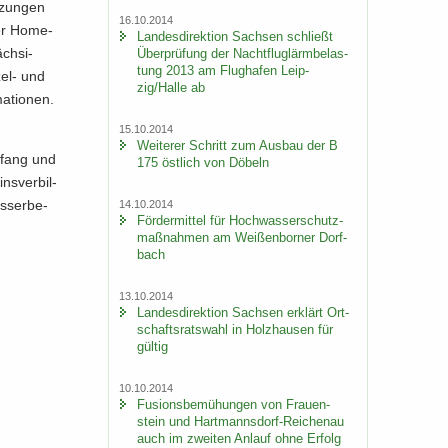
­zun­gen
16.10.2014
 der Home­
Lan­des­di­rek­ti­on Sach­sen schließt
ch­si­
Über­prü­fung der Nacht­flug­lärm­be­las­
tung 2013 am Flug­ha­fen Leip­
el-​ und
zig/Halle ab
a­tio­nen.
15.10.2014
Wei­te­rer Schritt zum Aus­bau der B
m­fang und
175 öst­lich von Dö­beln
s­ver­bil­
s­ser­be­
14.10.2014
För­der­mit­tel für Hoch­was­ser­schutz­
maß­nah­men am Wei­ßen­bor­ner Dorf­
bach
13.10.2014
Lan­des­di­rek­ti­on Sach­sen er­klärt Ort­
schafts­rats­wahl in Holz­hau­sen für
gül­tig
10.10.2014
Fu­si­ons­be­mü­hun­gen von Frau­en­
stein und Hartmannsdorf-​Reichenau
auch im zwei­ten An­lauf ohne Er­folg