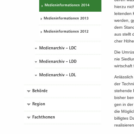
Me­di­en­in­for­ma­tio­nen 2014
hier­zu nic
lei­ten­den
Me­di­en­in­for­ma­tio­nen 2013
wer­den, gg
dem Stand 
Me­di­en­in­for­ma­tio­nen 2012
aus stellt 
cher Höhe 
Medienarchiv - LDC
Die Um­rüs­
nie Sied­lu
Medienarchiv - LDD
wirt­schaft 
Medienarchiv - LDL
An­läss­lic
der Tech­ni
stehen­de F
Behörde
bis­her be­
Region
gen in der 
die Mög­lic
Fachthemen
bil­lig­tes
rea­li­sie­ren