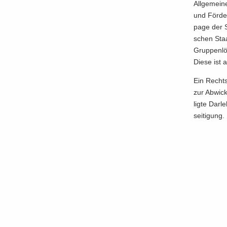
All­ge­mei­
und För­der
page der S
schen Staat
Grup­pen­lö­
Diese ist a
Ein Rechts
zur Ab­wick
lig­te Dar­
sei­ti­gung.