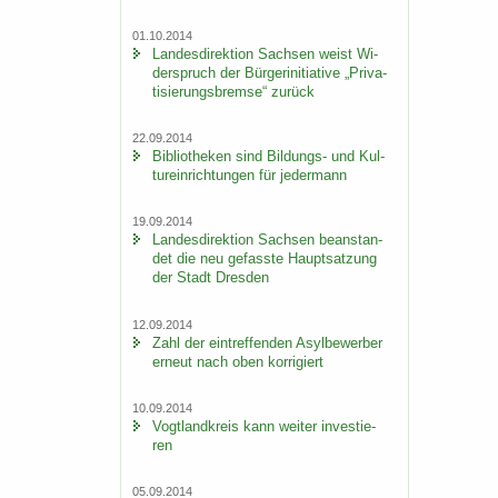
01.10.2014
Lan­des­di­rek­ti­on Sach­sen weist Wi­
der­spruch der Bür­ger­initia­ti­ve „Pri­va­
ti­sie­rungs­brem­se“ zu­rück
22.09.2014
Bi­blio­the­ken sind Bildungs-​ und Kul­
tur­ein­rich­tun­gen für je­der­mann
19.09.2014
Lan­des­di­rek­ti­on Sach­sen be­an­stan­
det die neu ge­fass­te Haupt­sat­zung
der Stadt Dres­den
12.09.2014
Zahl der ein­tref­fen­den Asyl­be­wer­ber
er­neut nach oben kor­ri­giert
10.09.2014
Vogt­land­kreis kann wei­ter in­ves­tie­
ren
05.09.2014