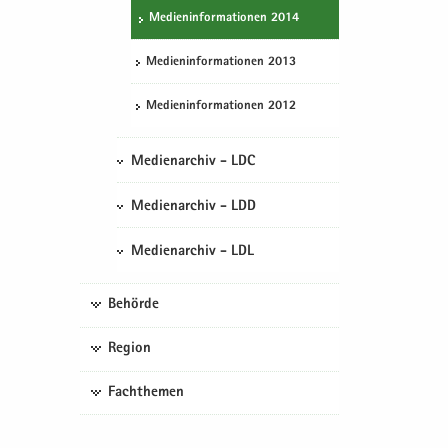
Me­di­en­in­for­ma­tio­nen 2014
Me­di­en­in­for­ma­tio­nen 2013
Me­di­en­in­for­ma­tio­nen 2012
Medienarchiv - LDC
Medienarchiv - LDD
Medienarchiv - LDL
Behörde
Region
Fachthemen