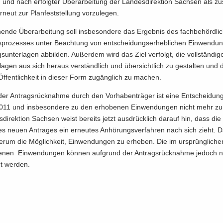
n und nach er­folg­ter Über­ar­bei­tung der Lan­des­di­rek­ti­on Sach­sen als zu­
­neut zur Plan­fest­stel­lung vor­zu­le­gen.
hen­de Über­ar­bei­tung soll ins­be­son­de­re das Er­geb­nis des fach­be­hörd­li
pro­zes­ses unter Be­ach­tung von ent­schei­dungs­er­heb­li­chen Ein­wen­dun
s­un­ter­la­gen ab­bil­den. Au­ßer­dem wird das Ziel ver­folgt, die voll­stän­di­
r­la­gen aus sich her­aus ver­ständ­lich und über­sicht­lich zu ge­stal­ten und d
 Öf­fent­lich­keit in die­ser Form zu­gäng­lich zu ma­chen.
der An­trags­rück­nah­me durch den Vor­ha­ben­trä­ger ist eine Ent­schei­du
11 und ins­be­son­de­re zu den er­ho­be­nen Ein­wen­dun­gen nicht mehr zu 
­di­rek­ti­on Sach­sen weist be­reits jetzt aus­drück­lich dar­auf hin, dass die 
s neuen An­tra­ges ein er­neu­tes An­hö­rungs­ver­fah­ren nach sich zieht. 
er­um die Mög­lich­keit, Ein­wen­dun­gen zu er­he­ben. Die im ur­sprüng­li­che
be­nen Ein­wen­dun­gen kön­nen auf­grund der An­trags­rück­nah­me je­doch n
gt wer­den.