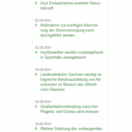
Asyl Erst­auf­nah­me er­wei­tert Not­un­
ter­kunft
02.09.2014
Maß­nah­me zur künf­ti­gen Ab­si­che­
rung der Strom­ver­sor­gung kann
durch­ge­führt wer­den
01.09.2014
Asyl­be­wer­ber wer­den vor­über­ge­hend
in Sport­hal­le un­ter­ge­bracht
29.08.2014
Lan­des­di­rek­ti­on Sach­sen wür­digt er­
folg­rei­che Be­rufs­aus­bil­dung von Ab­
sol­ven­ten im Be­reich des öf­fent­li­
chen Diens­tes
26.08.2014
Stra­ßen­bahn­ver­bin­dung zwi­schen
Plag­witz und Grün­au wird er­neu­ert
19.08.2014
Wei­te­re Stär­kung des vor­beu­gen­den