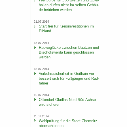
Wett­bü­ros für Sport­wet­ten und Spiel­
hal­len dür­fen nicht im sel­ben Ge­bäu­
de be­trie­ben wer­den
21.07.2014
Start frei für Kreis­in­ves­ti­tio­nen im
Elb­land
18.07.2014
Rad­weg­lü­cke zwi­schen Baut­zen und
Bi­schofs­wer­da kann ge­schlos­sen
wer­den
18.07.2014
Ver­kehrs­si­cher­heit in Geit­hain ver­
bes­sert sich für Fuß­gän­ger und Rad­
fah­rer
15.07.2014
Ottendorf-​Okrillas Nord-​Süd-Achse
wird si­che­rer
11.07.2014
Wahl­prü­fung für die Stadt Chem­nitz
ab­ge­schlos­sen