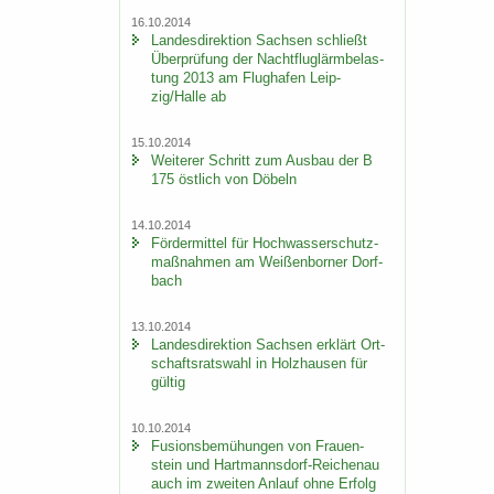
16.10.2014
Lan­des­di­rek­ti­on Sach­sen schließt
Über­prü­fung der Nacht­flug­lärm­be­las­
tung 2013 am Flug­ha­fen Leip­
zig/Halle ab
15.10.2014
Wei­te­rer Schritt zum Aus­bau der B
175 öst­lich von Dö­beln
14.10.2014
För­der­mit­tel für Hoch­was­ser­schutz­
maß­nah­men am Wei­ßen­bor­ner Dorf­
bach
13.10.2014
Lan­des­di­rek­ti­on Sach­sen er­klärt Ort­
schafts­rats­wahl in Holz­hau­sen für
gül­tig
10.10.2014
Fu­si­ons­be­mü­hun­gen von Frau­en­
stein und Hartmannsdorf-​Reichenau
auch im zwei­ten An­lauf ohne Er­folg