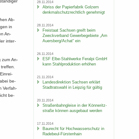
stän­di­ger
28.11.2014
Ab­riss der Pa­pier­fa­brik Golz­ern
denk­mal­schutz­recht­lich ge­neh­migt
­chen Ab­
28.11.2014
­gen in
Frei­staat Sach­sen greift beim
gen An­
Zweck­ver­band Ge­wer­be­ge­bie­te „Am
Au­ers­berg/Achat“ ein
er in­ter­
26.11.2014
ESF Elbe-​Stahlwerke Fer­al­pi GmbH
ng zum An­
kann Stahl­pro­duk­ti­on er­hö­hen
tref­fen.
Ein­rei­
21.11.2014
Dabei be­
Lan­des­di­rek­ti­on Sach­sen er­klärt
Stadt­rats­wahl in Leip­zig für gül­tig
n Ver­fah­
icht be­
20.11.2014
Stra­ßen­bahn­glei­se in der Kön­ne­ritz­
stra­ße kön­nen aus­ge­baut wer­den
17.11.2014
Bau­recht für Hoch­was­ser­schutz in
Radebeul-​Fürstenhain