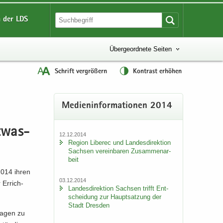
 der LDS
Übergeordnete Seiten
Schrift vergrößern
Kontrast erhöhen
Me­di­en­in­for­ma­tio­nen 2014
t­was­
12.12.2014
Re­gi­on Li­be­rec und Lan­des­di­rek­ti­on
Sach­sen ver­ein­ba­ren Zu­sam­men­ar­
beit
2014 ihren
03.12.2014
 Er­rich­
Lan­des­di­rek­ti­on Sach­sen trifft Ent­
schei­dung zur Haupt­sat­zung der
Stadt Dres­den
la­gen zu