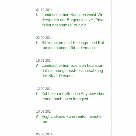
01.10.2014
Lan­des­di­rek­ti­on Sach­sen weist Wi­
der­spruch der Bür­ger­initia­ti­ve „Pri­va­
ti­sie­rungs­brem­se“ zu­rück
22.09.2014
Bi­blio­the­ken sind Bildungs-​ und Kul­
tur­ein­rich­tun­gen für je­der­mann
19.09.2014
Lan­des­di­rek­ti­on Sach­sen be­an­stan­
det die neu ge­fass­te Haupt­sat­zung
der Stadt Dres­den
12.09.2014
Zahl der ein­tref­fen­den Asyl­be­wer­ber
er­neut nach oben kor­ri­giert
10.09.2014
Vogt­land­kreis kann wei­ter in­ves­tie­
ren
05.09.2014