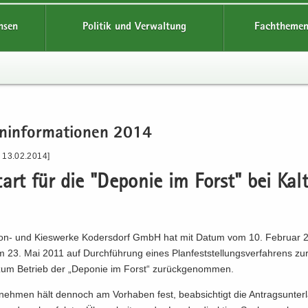
hsen
Politik und Verwaltung
Fachthemen
n­in­for­ma­tio­nen 2014
- 13.02.2014]
tart für die "De­po­nie im Forst" bei Kal
n- und Kies­wer­ke Ko­ders­dorf GmbH hat mit Datum vom 10. Fe­bru­ar 
 23. Mai 2011 auf Durch­füh­rung eines Plan­fest­stel­lungs­ver­fah­rens zur
um Be­trieb der „De­po­nie im Forst“ zu­rück­ge­nom­men.
neh­men hält den­noch am Vor­ha­ben fest, be­ab­sich­tigt die An­trags­un­ter­