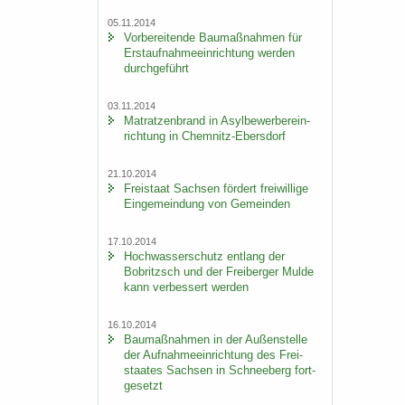
05.11.2014
Vor­be­rei­ten­de Bau­maß­nah­men für
Erst­auf­nah­me­ein­rich­tung wer­den
durch­ge­führt
03.11.2014
Ma­trat­zen­brand in Asyl­be­wer­ber­ein­
rich­tung in Chemnitz-​Ebersdorf
21.10.2014
Frei­staat Sach­sen för­dert frei­wil­li­ge
Ein­ge­mein­dung von Ge­mein­den
17.10.2014
Hoch­was­ser­schutz ent­lang der
Bobritzsch und der Frei­ber­ger Mulde
kann ver­bes­sert wer­den
16.10.2014
Bau­maß­nah­men in der Au­ßen­stel­le
der Auf­nah­me­ein­rich­tung des Frei­
staa­tes Sach­sen in Schnee­berg fort­
ge­setzt