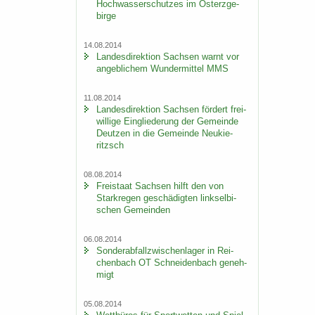
Hoch­was­ser­schut­zes im Ost­erz­ge­
bir­ge
14.08.2014
Lan­des­di­rek­ti­on Sach­sen warnt vor
an­geb­li­chem Wun­der­mit­tel MMS
11.08.2014
Lan­des­di­rek­ti­on Sach­sen för­dert frei­
wil­li­ge Ein­glie­de­rung der Ge­mein­de
Deut­zen in die Ge­mein­de Neu­kie­
ritzsch
08.08.2014
Frei­staat Sach­sen hilft den von
Stark­re­gen ge­schä­dig­ten linksel­bi­
schen Ge­mein­den
06.08.2014
Son­der­ab­fall­zwi­schen­la­ger in Rei­
chen­bach OT Schnei­den­bach ge­neh­
migt
05.08.2014