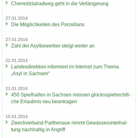
Chem­nitz­tal­rad­weg geht in die Ver­län­ge­rung
27.01.2014
Die Mög­lich­kei­ten des Por­zel­lans
27.01.2014
Zahl der Asyl­be­wer­ber steigt wei­ter an
22.01.2014
Lan­des­di­rek­ti­on in­for­miert im In­ter­net zum Thema
„Asyl in Sach­sen“
21.01.2014
450 Spiel­hal­len in Sach­sen müs­sen glücks­spiel­recht­li­
che Er­laub­nis neu be­an­tra­gen
15.01.2014
Zweck­ver­band Par­the­naue nimmt Ge­wäs­ser­un­ter­hal­
tung nach­hal­tig in An­griff