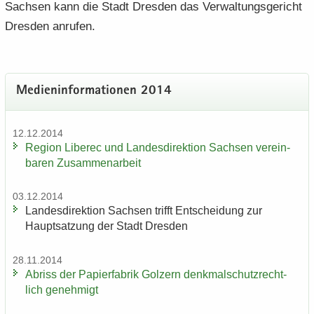
Sach­sen kann die Stadt Dres­den das Ver­wal­tungs­ge­richt
Dres­den an­ru­fen.
Me­di­en­in­for­ma­tio­nen 2014
12.12.2014
Re­gi­on Li­be­rec und Lan­des­di­rek­ti­on Sach­sen ver­ein­
ba­ren Zu­sam­men­ar­beit
03.12.2014
Lan­des­di­rek­ti­on Sach­sen trifft Ent­schei­dung zur
Haupt­sat­zung der Stadt Dres­den
28.11.2014
Ab­riss der Pa­pier­fa­brik Golz­ern denk­mal­schutz­recht­
lich ge­neh­migt