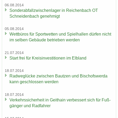
06.08.2014
Son­der­ab­fall­zwi­schen­la­ger in Rei­chen­bach OT
Schnei­den­bach ge­neh­migt
05.08.2014
Wett­bü­ros für Sport­wet­ten und Spiel­hal­len dür­fen nicht
im sel­ben Ge­bäu­de be­trie­ben wer­den
21.07.2014
Start frei für Kreis­in­ves­ti­tio­nen im Elb­land
18.07.2014
Rad­weg­lü­cke zwi­schen Baut­zen und Bi­schofs­wer­da
kann ge­schlos­sen wer­den
18.07.2014
Ver­kehrs­si­cher­heit in Geit­hain ver­bes­sert sich für Fuß­
gän­ger und Rad­fah­rer