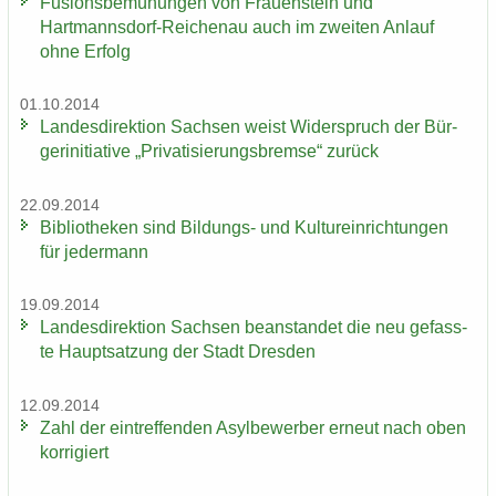
Fu­si­ons­be­mü­hun­gen von Frau­en­stein und
Hartmannsdorf-​Reichenau auch im zwei­ten An­lauf
ohne Er­folg
01.10.2014
Lan­des­di­rek­ti­on Sach­sen weist Wi­der­spruch der Bür­
ger­initia­ti­ve „Pri­va­ti­sie­rungs­brem­se“ zu­rück
22.09.2014
Bi­blio­the­ken sind Bildungs-​ und Kul­tur­ein­rich­tun­gen
für je­der­mann
19.09.2014
Lan­des­di­rek­ti­on Sach­sen be­an­stan­det die neu ge­fass­
te Haupt­sat­zung der Stadt Dres­den
12.09.2014
Zahl der ein­tref­fen­den Asyl­be­wer­ber er­neut nach oben
kor­ri­giert