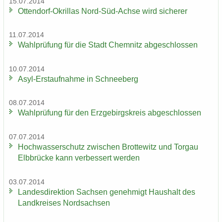
15.07.2014
Ottendorf-​Okrillas Nord-​Süd-Achse wird si­che­rer
11.07.2014
Wahl­prü­fung für die Stadt Chem­nitz ab­ge­schlos­sen
10.07.2014
Asyl-​Erstaufnahme in Schnee­berg
08.07.2014
Wahl­prü­fung für den Erz­ge­birgs­kreis ab­ge­schlos­sen
07.07.2014
Hoch­was­ser­schutz zwi­schen Brot­te­witz und Tor­gau
Elb­brü­cke kann ver­bes­sert wer­den
03.07.2014
Lan­des­di­rek­ti­on Sach­sen ge­neh­migt Haus­halt des
Land­krei­ses Nord­sach­sen