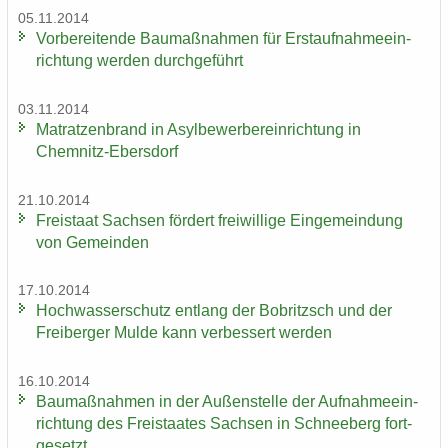
05.11.2014
Vor­be­rei­ten­de Bau­maß­nah­men für Erst­auf­nah­me­ein­
rich­tung wer­den durch­ge­führt
03.11.2014
Ma­trat­zen­brand in Asyl­be­wer­ber­ein­rich­tung in
Chemnitz-​Ebersdorf
21.10.2014
Frei­staat Sach­sen för­dert frei­wil­li­ge Ein­ge­mein­dung
von Ge­mein­den
17.10.2014
Hoch­was­ser­schutz ent­lang der Bobritzsch und der
Frei­ber­ger Mulde kann ver­bes­sert wer­den
16.10.2014
Bau­maß­nah­men in der Au­ßen­stel­le der Auf­nah­me­ein­
rich­tung des Frei­staa­tes Sach­sen in Schnee­berg fort­
ge­setzt