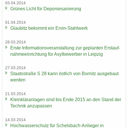
03.04.2014
Grü­nes Licht für De­po­nie­sa­nie­rung
01.04.2014
Glau­bitz be­kommt ein Ervin-​Stahlwerk
28.03.2014
Erste In­for­ma­ti­ons­ver­an­stal­tung zur ge­plan­ten Erst­auf­
nah­me­ein­rich­tung für Asyl­be­wer­ber in Leip­zig
27.03.2014
Staats­stra­ße S 28 kann öst­lich von Bor­nitz aus­ge­baut
wer­den
21.03.2014
Klein­klär­an­la­gen sind bis Ende 2015 an den Stand der
Tech­nik an­zu­pas­sen
14.03.2014
Hoch­was­ser­schutz für Schelsbach-​Anlieger in