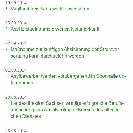
10.09.2014
Vogt­land­kreis kann wei­ter in­ves­tie­ren
05.09.2014
Asyl Erst­auf­nah­me er­wei­tert Not­un­ter­kunft
02.09.2014
Maß­nah­me zur künf­ti­gen Ab­si­che­rung der Strom­ver­
sor­gung kann durch­ge­führt wer­den
01.09.2014
Asyl­be­wer­ber wer­den vor­über­ge­hend in Sport­hal­le un­
ter­ge­bracht
29.08.2014
Lan­des­di­rek­ti­on Sach­sen wür­digt er­folg­rei­che Be­rufs­
aus­bil­dung von Ab­sol­ven­ten im Be­reich des öf­fent­li­
chen Diens­tes
26.08.2014