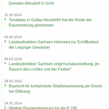
Dresden-​Weixdorf in Sicht
11.03.2014
Ton­ab­bau in Guttau-​Neudörfel hat die Hürde der
Raum­ord­nung ge­nom­men
05.03.2014
Lan­des­di­rek­ti­on Sach­sen in­for­miert zur Schiff­bar­keit
der Leip­zi­ger Ge­wäs­ser
05.03.2014
Lan­des­di­rek­ti­on Sach­sen zeigt Kunst­aus­stel­lung „Im
Rausch des Lich­tes und der Far­ben“
28.02.2014
Bau­recht für kom­pli­zier­te Stra­ßen­sa­nie­rung am Dresd­
ner Elb­hang
24.02.2014
Wei­te­re Bau­ge­neh­mi­gung für die B 169