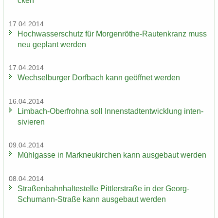
cken
17.04.2014
Hoch­was­ser­schutz für Morgenröthe-​Rautenkranz muss
neu ge­plant wer­den
17.04.2014
Wech­sel­bur­ger Dorf­bach kann ge­öff­net wer­den
16.04.2014
Limbach-​Oberfrohna soll In­nen­stadt­ent­wick­lung in­ten­
si­vie­ren
09.04.2014
Mühl­gas­se in Mark­neu­kir­chen kann aus­ge­baut wer­den
08.04.2014
Stra­ßen­bahn­hal­te­stel­le Pitt­ler­stra­ße in der Georg-​
Schumann-Straße kann aus­ge­baut wer­den