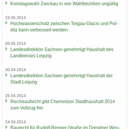
Kreis­tags­wahl Zwi­ckau in vier Wahl­be­zir­ken un­gül­tig
19.05.2014
Hoch­was­ser­schutz zwi­schen Torgau-​Glacis und Pol­
bitz kann ver­bes­sert wer­den
09.05.2014
Lan­des­di­rek­ti­on Sach­sen ge­neh­migt Haus­halt des
Land­krei­ses Leip­zig
30.04.2014
Lan­des­di­rek­ti­on Sach­sen ge­neh­migt Haus­halt der
Stadt Leip­zig
25.04.2014
Rechts­auf­sicht gibt Chem­nit­zer Stadt­haus­halt 2014
zum Voll­zug frei
24.04.2014
Bau­recht für Rudolf-​Renner-Straße im Dresd­ner Wes­