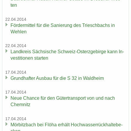
ten
22.04.2014
För­der­mit­tel für die Sa­nie­rung des Tri­esch­bachs in
Weh­len
22.04.2014
Land­kreis Säch­si­sche Schweiz-​Osterzgebirge kann In­
ves­ti­tio­nen star­ten
17.04.2014
Grund­haf­ter Aus­bau für die S 32 in Wald­heim
17.04.2014
Neue Chan­ce für den Gü­ter­trans­port von und nach
Chem­nitz
17.04.2014
Mör­bitz­bach bei Flöha er­hält Hoch­was­ser­rück­hal­te­be­