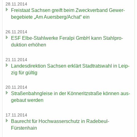
28.11.2014
Frei­staat Sach­sen greift beim Zweck­ver­band Ge­wer­
be­ge­bie­te „Am Au­ers­berg/Achat“ ein
26.11.2014
ESF Elbe-​Stahlwerke Fer­al­pi GmbH kann Stahl­pro­
duk­ti­on er­hö­hen
21.11.2014
Lan­des­di­rek­ti­on Sach­sen er­klärt Stadt­rats­wahl in Leip­
zig für gül­tig
20.11.2014
Stra­ßen­bahn­glei­se in der Kön­ne­ritz­stra­ße kön­nen aus­
ge­baut wer­den
17.11.2014
Bau­recht für Hoch­was­ser­schutz in Radebeul-​
Fürstenhain