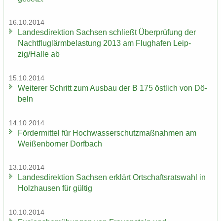
16.10.2014
Lan­des­di­rek­ti­on Sach­sen schließt Über­prü­fung der
Nacht­flug­lärm­be­las­tung 2013 am Flug­ha­fen Leip­
zig/Halle ab
15.10.2014
Wei­te­rer Schritt zum Aus­bau der B 175 öst­lich von Dö­
beln
14.10.2014
För­der­mit­tel für Hoch­was­ser­schutz­maß­nah­men am
Wei­ßen­bor­ner Dorf­bach
13.10.2014
Lan­des­di­rek­ti­on Sach­sen er­klärt Ort­schafts­rats­wahl in
Holz­hau­sen für gül­tig
10.10.2014