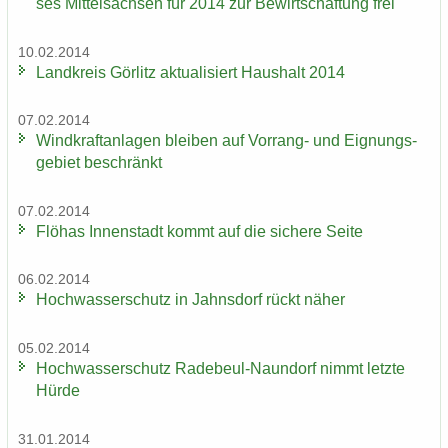
ses Mit­tel­sach­sen für 2014 zur Be­wirt­schaf­tung frei
10.02.2014
Land­kreis Gör­litz ak­tua­li­siert Haus­halt 2014
07.02.2014
Wind­kraft­an­la­gen blei­ben auf Vorrang-​ und Eig­nungs­
ge­biet be­schränkt
07.02.2014
Flöhas In­nen­stadt kommt auf die si­che­re Seite
06.02.2014
Hoch­was­ser­schutz in Jahns­dorf rückt näher
05.02.2014
Hoch­was­ser­schutz Radebeul-​Naundorf nimmt letz­te
Hürde
31.01.2014