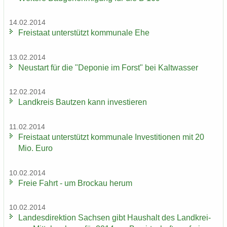
14.02.2014
Frei­staat un­ter­stützt kom­mu­na­le Ehe
13.02.2014
Neu­start für die "De­po­nie im Forst" bei Kalt­was­ser
12.02.2014
Land­kreis Baut­zen kann in­ves­tie­ren
11.02.2014
Frei­staat un­ter­stützt kom­mu­na­le In­ves­ti­tio­nen mit 20
Mio. Euro
10.02.2014
Freie Fahrt - um Bro­ckau herum
10.02.2014
Lan­des­di­rek­ti­on Sach­sen gibt Haus­halt des Landkrei­