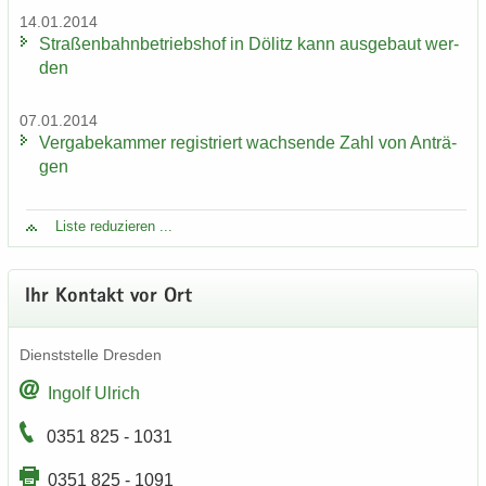
14.01.2014
Stra­ßen­bahn­be­triebs­hof in Dölitz kann aus­ge­baut wer­
den
07.01.2014
Ver­ga­be­kam­mer re­gis­triert wach­sen­de Zahl von An­trä­
gen
Liste re­du­zie­ren ...
Ihr Kon­takt vor Ort
Dienst­stel­le Dres­den
In­golf Ul­rich
0351 825 - 1031
0351 825 - 1091