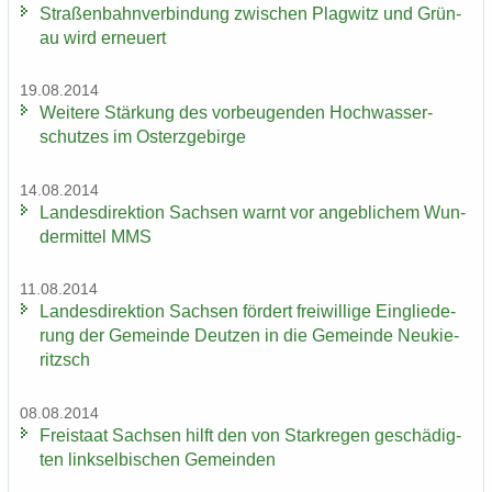
Stra­ßen­bahn­ver­bin­dung zwi­schen Plag­witz und Grün­
au wird er­neu­ert
19.08.2014
Wei­te­re Stär­kung des vor­beu­gen­den Hoch­was­ser­
schut­zes im Ost­erz­ge­bir­ge
14.08.2014
Lan­des­di­rek­ti­on Sach­sen warnt vor an­geb­li­chem Wun­
der­mit­tel MMS
11.08.2014
Lan­des­di­rek­ti­on Sach­sen för­dert frei­wil­li­ge Ein­glie­de­
rung der Ge­mein­de Deut­zen in die Ge­mein­de Neu­kie­
ritzsch
08.08.2014
Frei­staat Sach­sen hilft den von Stark­re­gen ge­schä­dig­
ten linksel­bi­schen Ge­mein­den