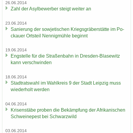
26.06.2014
Zahl der Asyl­be­wer­ber steigt wei­ter an
23.06.2014
Sa­nie­rung der so­wje­ti­schen Kriegs­grä­ber­stät­te im Po­
ckau­er Orts­teil Nen­nig­müh­le be­ginnt
19.06.2014
Eng­stel­le für die Stra­ßen­bahn in Dresden-​Blasewitz
kann ver­schwin­den
18.06.2014
Stadt­rats­wahl im Wahl­kreis 9 der Stadt Leip­zig muss
wie­der­holt wer­den
04.06.2014
Kri­sen­stä­be pro­ben die Be­kämp­fung der Afri­ka­ni­schen
Schwei­ne­pest bei Schwarz­wild
03.06.2014