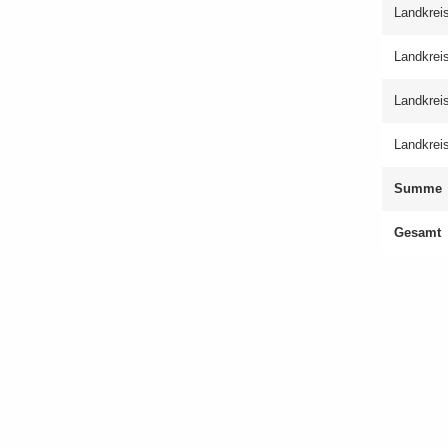
Land­krei
Land­krei
Land­kreis
Land­krei
Summe
Ge­samt