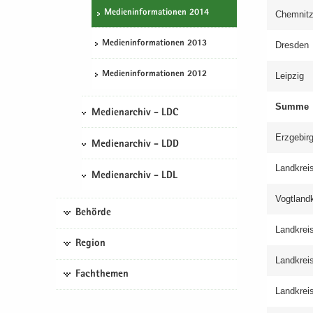
Me­di­en­in­for­ma­tio­nen 2014
Chem­nit
Me­di­en­in­for­ma­tio­nen 2013
Dres­den
Me­di­en­in­for­ma­tio­nen 2012
Leip­zig
Summe
Medienarchiv - LDC
Erz­ge­bir
Medienarchiv - LDD
Land­kreis
Medienarchiv - LDL
Vogt­land­
Behörde
Land­krei
Region
Land­krei
Fachthemen
Land­kreis