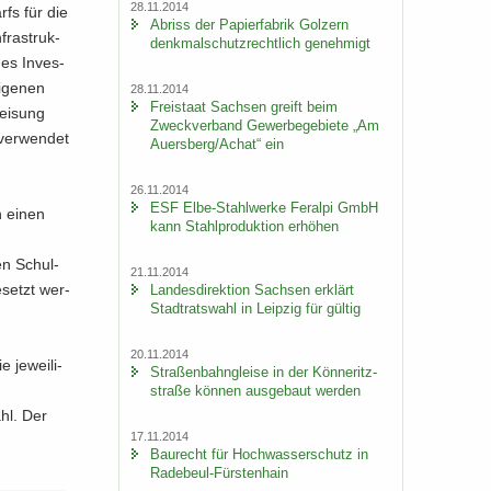
28.11.2014
arfs für die
Ab­riss der Pa­pier­fa­brik Golz­ern
fra­struk­
denk­mal­schutz­recht­lich ge­neh­migt
des In­ves­
i­ge­nen
28.11.2014
Frei­staat Sach­sen greift beim
wei­sung
Zweck­ver­band Ge­wer­be­ge­bie­te „Am
 ver­wen­det
Au­ers­berg/Achat“ ein
26.11.2014
ESF Elbe-​Stahlwerke Fer­al­pi GmbH
en einen
kann Stahl­pro­duk­ti­on er­hö­hen
den Schul­
21.11.2014
­setzt wer­
Lan­des­di­rek­ti­on Sach­sen er­klärt
Stadt­rats­wahl in Leip­zig für gül­tig
20.11.2014
je­wei­li­
Stra­ßen­bahn­glei­se in der Kön­ne­ritz­
stra­ße kön­nen aus­ge­baut wer­den
ahl. Der
17.11.2014
Bau­recht für Hoch­was­ser­schutz in
Radebeul-​Fürstenhain