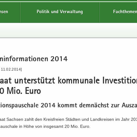
hsen
Politik und Verwaltung
Fachthemen
n­in­for­ma­tio­nen 2014
 11.02.2014]
taat un­ter­stützt kom­mu­na­le In­ves­ti­ti
0 Mio. Euro
ti­ti­ons­pau­scha­le 2014 kommt dem­nächst zur Aus­z
taat Sach­sen zahlt den Kreis­frei­en Städ­ten und Land­krei­sen im Jahr 20
ns­pau­scha­le in Höhe von ins­ge­samt 20 Mio. Euro.