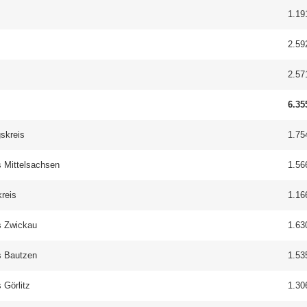
z
1.19
2.59
2.57
6.35
gs­kreis
1.75
 Mit­tel­sach­sen
1.56
kreis
1.16
s Zwi­ckau
1.63
s Baut­zen
1.53
 Gör­litz
1.30