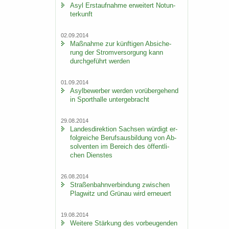
Asyl Erst­auf­nah­me er­wei­tert Not­un­
ter­kunft
02.09.2014
Maß­nah­me zur künf­ti­gen Ab­si­che­
rung der Strom­ver­sor­gung kann
durch­ge­führt wer­den
01.09.2014
Asyl­be­wer­ber wer­den vor­über­ge­hend
in Sport­hal­le un­ter­ge­bracht
29.08.2014
Lan­des­di­rek­ti­on Sach­sen wür­digt er­
folg­rei­che Be­rufs­aus­bil­dung von Ab­
sol­ven­ten im Be­reich des öf­fent­li­
chen Diens­tes
26.08.2014
Stra­ßen­bahn­ver­bin­dung zwi­schen
Plag­witz und Grün­au wird er­neu­ert
19.08.2014
Wei­te­re Stär­kung des vor­beu­gen­den