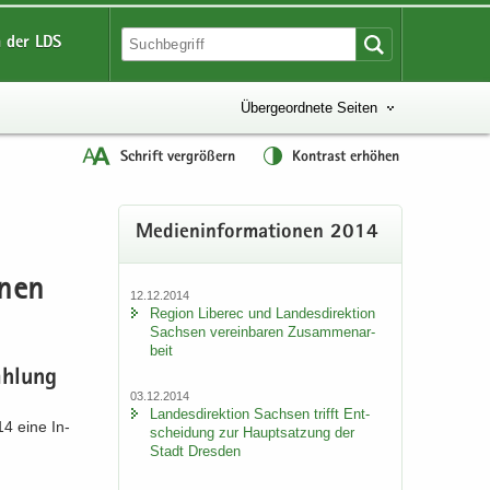
 der LDS
Übergeordnete Seiten
Schrift vergrößern
Kontrast erhöhen
Me­di­en­in­for­ma­tio­nen 2014
o­nen
12.12.2014
Re­gi­on Li­be­rec und Lan­des­di­rek­ti­on
Sach­sen ver­ein­ba­ren Zu­sam­men­ar­
beit
ah­lung
03.12.2014
Lan­des­di­rek­ti­on Sach­sen trifft Ent­
14 eine In­
schei­dung zur Haupt­sat­zung der
Stadt Dres­den