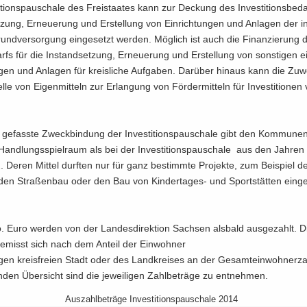
i­ti­ons­pau­scha­le des Frei­staa­tes kann zur De­ckung des In­ves­ti­ti­ons­be­d
t­zung, Er­neue­rung und Er­stel­lung von Ein­rich­tun­gen und An­la­gen der in­
Grund­ver­sor­gung ein­ge­setzt wer­den. Mög­lich ist auch die Fi­nan­zie­rung 
e­darfs für die In­stand­set­zung, Er­neue­rung und Er­stel­lung von sons­ti­gen e
n­gen und An­la­gen für kreis­li­che Auf­ga­ben. Dar­über hin­aus kann die Zu­
­le von Ei­gen­mit­teln zur Er­lan­gung von För­der­mit­teln für In­ves­ti­tio­nen
ge­fass­te Zweck­bin­dung der In­ves­ti­ti­ons­pau­scha­le gibt den Kom­mu­n
Hand­lungs­spiel­raum als bei der In­ves­ti­ti­ons­pau­scha­le aus den Jah­ren
Deren Mit­tel durf­ten nur für ganz be­stimm­te Pro­jek­te, zum Bei­spiel 
den Stra­ßen­bau oder den Bau von Kindertages-​ und Sport­stät­ten ein­ge
 Euro wer­den von der Lan­des­di­rek­ti­on Sach­sen als­bald aus­ge­zahlt. Die 
­misst sich nach dem An­teil der Ein­woh­ner
li­gen kreis­frei­en Stadt oder des Land­krei­ses an der Ge­samt­ein­woh­ner­z
n­den Über­sicht sind die je­wei­li­gen Zahl­be­trä­ge zu ent­neh­men.
Aus­zahl­be­trä­ge In­ves­ti­ti­ons­pau­scha­le 2014