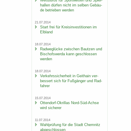
Wett­bü­ros für Sport­wet­ten und Spiel­
hal­len dür­fen nicht im sel­ben Ge­bäu­
de be­trie­ben wer­den
21.07.2014
Start frei für Kreis­in­ves­ti­tio­nen im
Elb­land
18.07.2014
Rad­weg­lü­cke zwi­schen Baut­zen und
Bi­schofs­wer­da kann ge­schlos­sen
wer­den
18.07.2014
Ver­kehrs­si­cher­heit in Geit­hain ver­
bes­sert sich für Fuß­gän­ger und Rad­
fah­rer
15.07.2014
Ottendorf-​Okrillas Nord-​Süd-Achse
wird si­che­rer
11.07.2014
Wahl­prü­fung für die Stadt Chem­nitz
ab­ge­schlos­sen