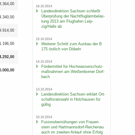
8.364,00
16.10.2014
Lan­des­di­rek­ti­on Sach­sen schließt
Über­prü­fung der Nacht­flug­lärm­be­las­
4.340,00
tung 2013 am Flug­ha­fen Leip­
zig/Halle ab
9.914,00
15.10.2014
1.196,00
Wei­te­rer Schritt zum Aus­bau der B
175 öst­lich von Dö­beln
4.292,00
14.10.2014
För­der­mit­tel für Hoch­was­ser­schutz­
0.000,00
maß­nah­men am Wei­ßen­bor­ner Dorf­
bach
13.10.2014
Lan­des­di­rek­ti­on Sach­sen er­klärt Ort­
schafts­rats­wahl in Holz­hau­sen für
gül­tig
10.10.2014
Fu­si­ons­be­mü­hun­gen von Frau­en­
stein und Hartmannsdorf-​Reichenau
auch im zwei­ten An­lauf ohne Er­folg