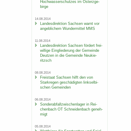
Hoch­was­ser­schut­zes im Ost­erz­ge­
bir­ge
14.08.2014
Lan­des­di­rek­ti­on Sach­sen warnt vor
an­geb­li­chem Wun­der­mit­tel MMS
11.08.2014
Lan­des­di­rek­ti­on Sach­sen för­dert frei­
wil­li­ge Ein­glie­de­rung der Ge­mein­de
Deut­zen in die Ge­mein­de Neu­kie­
ritzsch
08.08.2014
Frei­staat Sach­sen hilft den von
Stark­re­gen ge­schä­dig­ten linksel­bi­
schen Ge­mein­den
06.08.2014
Son­der­ab­fall­zwi­schen­la­ger in Rei­
chen­bach OT Schnei­den­bach ge­neh­
migt
05.08.2014