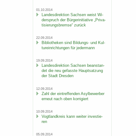
01.10.2014
Lan­des­di­rek­ti­on Sach­sen weist Wi­
der­spruch der Bür­ger­initia­ti­ve „Pri­va­
ti­sie­rungs­brem­se“ zu­rück
22.09.2014
Bi­blio­the­ken sind Bildungs-​ und Kul­
tur­ein­rich­tun­gen für je­der­mann
19.09.2014
Lan­des­di­rek­ti­on Sach­sen be­an­stan­
det die neu ge­fass­te Haupt­sat­zung
der Stadt Dres­den
12.09.2014
Zahl der ein­tref­fen­den Asyl­be­wer­ber
er­neut nach oben kor­ri­giert
10.09.2014
Vogt­land­kreis kann wei­ter in­ves­tie­
ren
05.09.2014