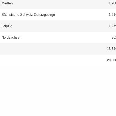
s Mei­ßen
1.20
s Säch­si­sche Schweiz-​Osterzgebirge
1.21
 Leip­zig
1.27
s Nord­sach­sen
98
13.64
20.00