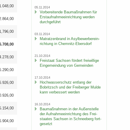
1.048,00
05.11.2014
Vor­be­rei­ten­de Bau­maß­nah­men für
Erst­auf­nah­me­ein­rich­tung wer­den
2.864,00
durch­ge­führt
1,796,00
03.11.2014
Ma­trat­zen­brand in Asyl­be­wer­ber­ein­
rich­tung in Chemnitz-​Ebersdorf
5.708,00
21.10.2014
4.278,00
Frei­staat Sach­sen för­dert frei­wil­li­ge
Ein­ge­mein­dung von Ge­mein­den
6.290,00
17.10.2014
Hoch­was­ser­schutz ent­lang der
6.926,00
Bobritzsch und der Frei­ber­ger Mulde
kann ver­bes­sert wer­den
0.926,00
16.10.2014
5.154,00
Bau­maß­nah­men in der Au­ßen­stel­le
der Auf­nah­me­ein­rich­tung des Frei­
staa­tes Sach­sen in Schnee­berg fort­
6.904,00
ge­setzt