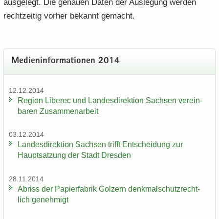
aus­ge­legt. Die ge­nau­en Daten der Aus­le­gung wer­den
recht­zei­tig vor­her be­kannt ge­macht.
Me­di­en­in­for­ma­tio­nen 2014
12.12.2014
Re­gi­on Li­be­rec und Lan­des­di­rek­ti­on Sach­sen ver­ein­
ba­ren Zu­sam­men­ar­beit
03.12.2014
Lan­des­di­rek­ti­on Sach­sen trifft Ent­schei­dung zur
Haupt­sat­zung der Stadt Dres­den
28.11.2014
Ab­riss der Pa­pier­fa­brik Golz­ern denk­mal­schutz­recht­
lich ge­neh­migt