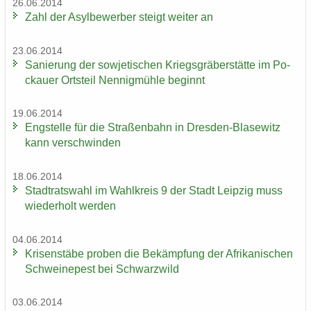
26.06.2014
Zahl der Asyl­be­wer­ber steigt wei­ter an
23.06.2014
Sa­nie­rung der so­wje­ti­schen Kriegs­grä­ber­stät­te im Po­
ckau­er Orts­teil Nen­nig­müh­le be­ginnt
19.06.2014
Eng­stel­le für die Stra­ßen­bahn in Dresden-​Blasewitz
kann ver­schwin­den
18.06.2014
Stadt­rats­wahl im Wahl­kreis 9 der Stadt Leip­zig muss
wie­der­holt wer­den
04.06.2014
Kri­sen­stä­be pro­ben die Be­kämp­fung der Afri­ka­ni­schen
Schwei­ne­pest bei Schwarz­wild
03.06.2014