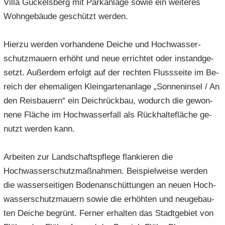
Villa Gü­ckels­berg mit Park­an­la­ge sowie ein wei­te­res
Wohn­ge­bäu­de ge­schützt wer­den.
Hier­zu wer­den vor­han­de­ne Dei­che und Hoch­was­ser­
schutz­mau­ern er­höht und neue er­rich­tet oder in­stand­ge­
setzt. Au­ßer­dem er­folgt auf der rech­ten Fluss­sei­te im Be­
reich der ehe­ma­li­gen Klein­gar­ten­an­la­ge „Son­nen­in­sel / An
den Reis­bau­ern“ ein Deich­rück­bau, wo­durch die ge­won­
ne­ne Flä­che im Hoch­was­ser­fall als Rück­hal­te­flä­che ge­
nutzt wer­den kann.
Ar­bei­ten zur Land­schafts­pfle­ge flan­kie­ren die
Hochwasserschutzmaßnah­men. Bei­spiel­wei­se wer­den
die was­ser­sei­ti­gen Bo­den­an­schüt­tun­gen an neuen Hoch­
was­ser­schutz­mau­ern sowie die er­höh­ten und neu­ge­bau­
ten Dei­che be­grünt. Fer­ner er­hal­ten das Stadt­ge­biet von