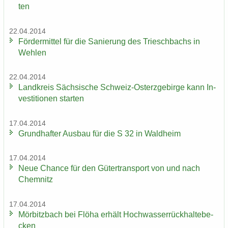
ten
22.04.2014
För­der­mit­tel für die Sa­nie­rung des Tri­esch­bachs in
Weh­len
22.04.2014
Land­kreis Säch­si­sche Schweiz-​Osterzgebirge kann In­
ves­ti­tio­nen star­ten
17.04.2014
Grund­haf­ter Aus­bau für die S 32 in Wald­heim
17.04.2014
Neue Chan­ce für den Gü­ter­trans­port von und nach
Chem­nitz
17.04.2014
Mör­bitz­bach bei Flöha er­hält Hoch­was­ser­rück­hal­te­be­
cken