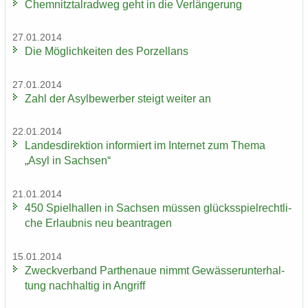
Chem­nitz­tal­rad­weg geht in die Ver­län­ge­rung
27.01.2014
Die Mög­lich­kei­ten des Por­zel­lans
27.01.2014
Zahl der Asyl­be­wer­ber steigt wei­ter an
22.01.2014
Lan­des­di­rek­ti­on in­for­miert im In­ter­net zum Thema
„Asyl in Sach­sen“
21.01.2014
450 Spiel­hal­len in Sach­sen müs­sen glücks­spiel­recht­li­
che Er­laub­nis neu be­an­tra­gen
15.01.2014
Zweck­ver­band Par­the­naue nimmt Ge­wäs­ser­un­ter­hal­
tung nach­hal­tig in An­griff