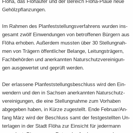
Flöha, das Flöhau­fer und der Be­reich Flöha-​Plaue neue
Ge­hölz­pflan­zun­gen.
Im Rah­men des Plan­fest­stel­lungs­ver­fah­rens wur­den ins­
ge­samt zwölf Ein­wendungen von be­trof­fe­nen Bür­gern aus
Flöha er­ho­ben. Au­ßer­dem muss­ten über 30 Stel­lung­nah­
men von Trä­gern öf­fent­li­cher Be­lan­ge, Lei­tungs­trä­gern,
Fach­be­hör­den und an­er­kann­ten Na­tur­schutz­ver­ei­ni­gun­
gen aus­ge­wer­tet und ge­prüft wer­den.
Der er­las­se­ne Plan­fest­stel­lungs­be­schluss wird den Ein­
wen­dern und den in Sach­sen an­er­kann­ten Na­tur­schutz­
ver­ei­ni­gun­gen, die eine Stel­lung­nah­me zum Vor­ha­ben
abge­geben haben, in Kürze zu­ge­stellt. Ende Fe­bru­ar/An­
fang März wird der Be­schluss samt der fest­ge­stell­ten Un­
ter­la­gen in der Stadt Flöha zur Ein­sicht für je­der­mann