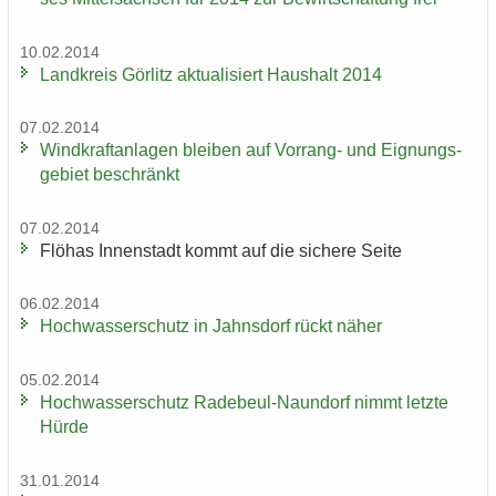
10.02.2014
Land­kreis Gör­litz ak­tua­li­siert Haus­halt 2014
07.02.2014
Wind­kraft­an­la­gen blei­ben auf Vorrang-​ und Eig­nungs­
ge­biet be­schränkt
07.02.2014
Flöhas In­nen­stadt kommt auf die si­che­re Seite
06.02.2014
Hoch­was­ser­schutz in Jahns­dorf rückt näher
05.02.2014
Hoch­was­ser­schutz Radebeul-​Naundorf nimmt letz­te
Hürde
31.01.2014