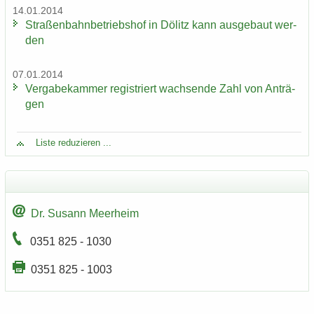
14.01.2014
Stra­ßen­bahn­be­triebs­hof in Dölitz kann aus­ge­baut wer­
den
07.01.2014
Ver­ga­be­kam­mer re­gis­triert wach­sen­de Zahl von An­trä­
gen
Liste re­du­zie­ren ...
Dr. Su­sann Meer­heim
0351 825 - 1030
0351 825 - 1003