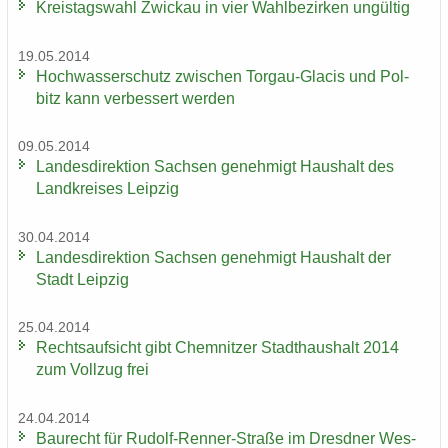
Kreis­tags­wahl Zwi­ckau in vier Wahl­be­zir­ken un­gül­tig
19.05.2014
Hoch­was­ser­schutz zwi­schen Torgau-​Glacis und Pol­
bitz kann ver­bes­sert wer­den
09.05.2014
Lan­des­di­rek­ti­on Sach­sen ge­neh­migt Haus­halt des
Land­krei­ses Leip­zig
30.04.2014
Lan­des­di­rek­ti­on Sach­sen ge­neh­migt Haus­halt der
Stadt Leip­zig
25.04.2014
Rechts­auf­sicht gibt Chem­nit­zer Stadt­haus­halt 2014
zum Voll­zug frei
24.04.2014
Bau­recht für Rudolf-​Renner-Straße im Dresd­ner Wes­