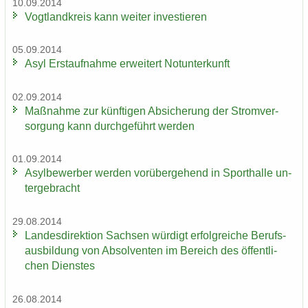
10.09.2014
Vogt­land­kreis kann wei­ter in­ves­tie­ren
05.09.2014
Asyl Erst­auf­nah­me er­wei­tert Not­un­ter­kunft
02.09.2014
Maß­nah­me zur künf­ti­gen Ab­si­che­rung der Strom­ver­
sor­gung kann durch­ge­führt wer­den
01.09.2014
Asyl­be­wer­ber wer­den vor­über­ge­hend in Sport­hal­le un­
ter­ge­bracht
29.08.2014
Lan­des­di­rek­ti­on Sach­sen wür­digt er­folg­rei­che Be­rufs­
aus­bil­dung von Ab­sol­ven­ten im Be­reich des öf­fent­li­
chen Diens­tes
26.08.2014