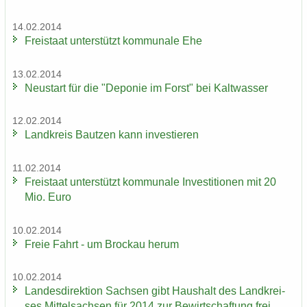
14.02.2014
Frei­staat un­ter­stützt kom­mu­na­le Ehe
13.02.2014
Neu­start für die "De­po­nie im Forst" bei Kalt­was­ser
12.02.2014
Land­kreis Baut­zen kann in­ves­tie­ren
11.02.2014
Frei­staat un­ter­stützt kom­mu­na­le In­ves­ti­tio­nen mit 20
Mio. Euro
10.02.2014
Freie Fahrt - um Bro­ckau herum
10.02.2014
Lan­des­di­rek­ti­on Sach­sen gibt Haus­halt des Landkrei­
ses Mit­tel­sach­sen für 2014 zur Be­wirt­schaf­tung frei