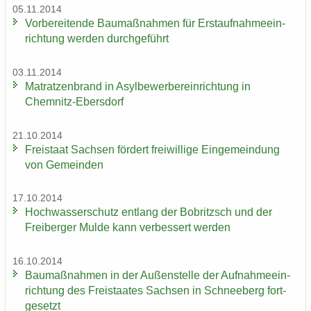
05.11.2014
Vor­be­rei­ten­de Bau­maß­nah­men für Erst­auf­nah­me­ein­
rich­tung wer­den durch­ge­führt
03.11.2014
Ma­trat­zen­brand in Asyl­be­wer­ber­ein­rich­tung in
Chemnitz-​Ebersdorf
21.10.2014
Frei­staat Sach­sen för­dert frei­wil­li­ge Ein­ge­mein­dung
von Ge­mein­den
17.10.2014
Hoch­was­ser­schutz ent­lang der Bobritzsch und der
Frei­ber­ger Mulde kann ver­bes­sert wer­den
16.10.2014
Bau­maß­nah­men in der Au­ßen­stel­le der Auf­nah­me­ein­
rich­tung des Frei­staa­tes Sach­sen in Schnee­berg fort­
ge­setzt