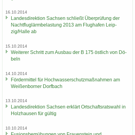
16.10.2014
Lan­des­di­rek­ti­on Sach­sen schließt Über­prü­fung der
Nacht­flug­lärm­be­las­tung 2013 am Flug­ha­fen Leip­
zig/Halle ab
15.10.2014
Wei­te­rer Schritt zum Aus­bau der B 175 öst­lich von Dö­
beln
14.10.2014
För­der­mit­tel für Hoch­was­ser­schutz­maß­nah­men am
Wei­ßen­bor­ner Dorf­bach
13.10.2014
Lan­des­di­rek­ti­on Sach­sen er­klärt Ort­schafts­rats­wahl in
Holz­hau­sen für gül­tig
10.10.2014
Fu­si­ons­be­mü­hun­gen von Frau­en­stein und