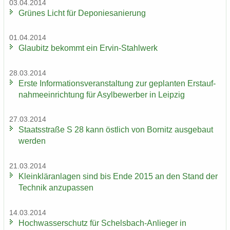
03.04.2014
Grü­nes Licht für De­po­nie­sa­nie­rung
01.04.2014
Glau­bitz be­kommt ein Ervin-​Stahlwerk
28.03.2014
Erste In­for­ma­ti­ons­ver­an­stal­tung zur ge­plan­ten Erst­auf­
nah­me­ein­rich­tung für Asyl­be­wer­ber in Leip­zig
27.03.2014
Staats­stra­ße S 28 kann öst­lich von Bor­nitz aus­ge­baut
wer­den
21.03.2014
Klein­klär­an­la­gen sind bis Ende 2015 an den Stand der
Tech­nik an­zu­pas­sen
14.03.2014
Hoch­was­ser­schutz für Schelsbach-​Anlieger in