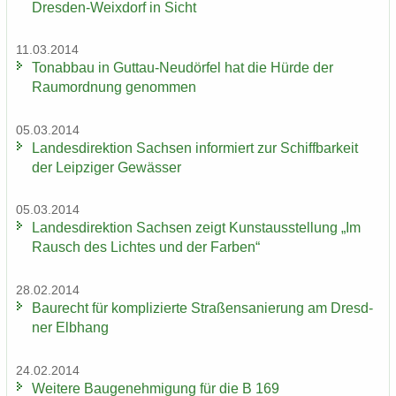
Dresden-​Weixdorf in Sicht
11.03.2014
Ton­ab­bau in Guttau-​Neudörfel hat die Hürde der
Raum­ord­nung ge­nom­men
05.03.2014
Lan­des­di­rek­ti­on Sach­sen in­for­miert zur Schiff­bar­keit
der Leip­zi­ger Ge­wäs­ser
05.03.2014
Lan­des­di­rek­ti­on Sach­sen zeigt Kunst­aus­stel­lung „Im
Rausch des Lich­tes und der Far­ben“
28.02.2014
Bau­recht für kom­pli­zier­te Stra­ßen­sa­nie­rung am Dresd­
ner Elb­hang
24.02.2014
Wei­te­re Bau­ge­neh­mi­gung für die B 169