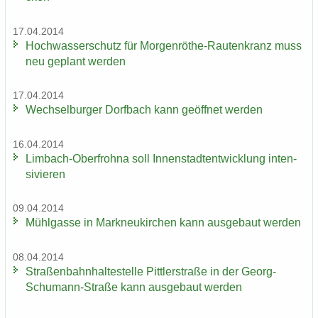
17.04.2014
Hoch­was­ser­schutz für Morgenröthe-​Rautenkranz muss
neu ge­plant wer­den
17.04.2014
Wech­sel­bur­ger Dorf­bach kann ge­öff­net wer­den
16.04.2014
Limbach-​Oberfrohna soll In­nen­stadt­ent­wick­lung in­ten­
si­vie­ren
09.04.2014
Mühl­gas­se in Mark­neu­kir­chen kann aus­ge­baut wer­den
08.04.2014
Stra­ßen­bahn­hal­te­stel­le Pitt­ler­stra­ße in der Georg-​
Schumann-Straße kann aus­ge­baut wer­den