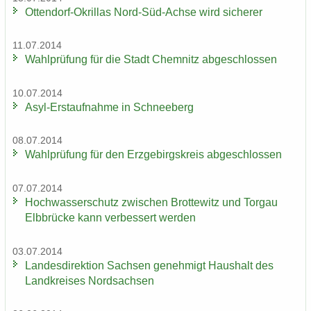
Ottendorf-​Okrillas Nord-​Süd-Achse wird si­che­rer
11.07.2014
Wahl­prü­fung für die Stadt Chem­nitz ab­ge­schlos­sen
10.07.2014
Asyl-​Erstaufnahme in Schnee­berg
08.07.2014
Wahl­prü­fung für den Erz­ge­birgs­kreis ab­ge­schlos­sen
07.07.2014
Hoch­was­ser­schutz zwi­schen Brot­te­witz und Tor­gau
Elb­brü­cke kann ver­bes­sert wer­den
03.07.2014
Lan­des­di­rek­ti­on Sach­sen ge­neh­migt Haus­halt des
Land­krei­ses Nord­sach­sen