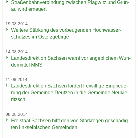
Stra­ßen­bahn­ver­bin­dung zwi­schen Plag­witz und Grün­
au wird er­neu­ert
19.08.2014
Wei­te­re Stär­kung des vor­beu­gen­den Hoch­was­ser­
schut­zes im Ost­erz­ge­bir­ge
14.08.2014
Lan­des­di­rek­ti­on Sach­sen warnt vor an­geb­li­chem Wun­
der­mit­tel MMS
11.08.2014
Lan­des­di­rek­ti­on Sach­sen för­dert frei­wil­li­ge Ein­glie­de­
rung der Ge­mein­de Deut­zen in die Ge­mein­de Neu­kie­
ritzsch
08.08.2014
Frei­staat Sach­sen hilft den von Stark­re­gen ge­schä­dig­
ten linksel­bi­schen Ge­mein­den