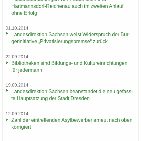
Hartmannsdorf-​Reichenau auch im zwei­ten An­lauf
ohne Er­folg
01.10.2014
Lan­des­di­rek­ti­on Sach­sen weist Wi­der­spruch der Bür­
ger­initia­ti­ve „Pri­va­ti­sie­rungs­brem­se“ zu­rück
22.09.2014
Bi­blio­the­ken sind Bildungs-​ und Kul­tur­ein­rich­tun­gen
für je­der­mann
19.09.2014
Lan­des­di­rek­ti­on Sach­sen be­an­stan­det die neu ge­fass­
te Haupt­sat­zung der Stadt Dres­den
12.09.2014
Zahl der ein­tref­fen­den Asyl­be­wer­ber er­neut nach oben
kor­ri­giert