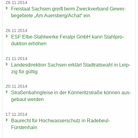
28.11.2014
Frei­staat Sach­sen greift beim Zweck­ver­band Ge­wer­
be­ge­bie­te „Am Au­ers­berg/Achat“ ein
26.11.2014
ESF Elbe-​Stahlwerke Fer­al­pi GmbH kann Stahl­pro­
duk­ti­on er­hö­hen
21.11.2014
Lan­des­di­rek­ti­on Sach­sen er­klärt Stadt­rats­wahl in Leip­
zig für gül­tig
20.11.2014
Stra­ßen­bahn­glei­se in der Kön­ne­ritz­stra­ße kön­nen aus­
ge­baut wer­den
17.11.2014
Bau­recht für Hoch­was­ser­schutz in Radebeul-​
Fürstenhain