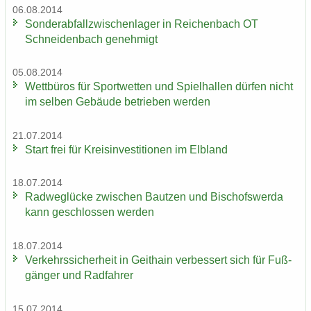
06.08.2014
Son­der­ab­fall­zwi­schen­la­ger in Rei­chen­bach OT
Schnei­den­bach ge­neh­migt
05.08.2014
Wett­bü­ros für Sport­wet­ten und Spiel­hal­len dür­fen nicht
im sel­ben Ge­bäu­de be­trie­ben wer­den
21.07.2014
Start frei für Kreis­in­ves­ti­tio­nen im Elb­land
18.07.2014
Rad­weg­lü­cke zwi­schen Baut­zen und Bi­schofs­wer­da
kann ge­schlos­sen wer­den
18.07.2014
Ver­kehrs­si­cher­heit in Geit­hain ver­bes­sert sich für Fuß­
gän­ger und Rad­fah­rer
15.07.2014