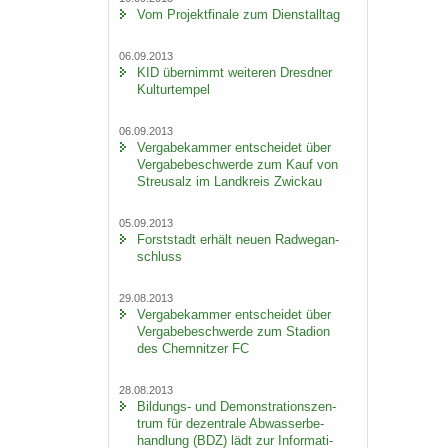
Vom Pro­jekt­fi­na­le zum Dienst­all­tag
06.09.2013
KID über­nimmt wei­te­ren Dresd­ner
Kul­tur­tem­pel
06.09.2013
Ver­ga­be­kam­mer ent­schei­det über
Ver­ga­be­be­schwer­de zum Kauf von
Streu­salz im Land­kreis Zwi­ckau
05.09.2013
Forst­stadt er­hält neuen Rad­weg­an­
schluss
29.08.2013
Ver­ga­be­kam­mer ent­schei­det über
Ver­ga­be­be­schwer­de zum Sta­di­on
des Chem­nit­zer FC
28.08.2013
Bildungs-​ und De­mons­tra­ti­ons­zen­
trum für de­zen­tra­le Ab­was­ser­be­
hand­lung (BDZ) lädt zur In­for­ma­ti­