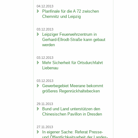
04.12.2013
Plan­fi­na­le für die A 72 zwi­schen
Chem­nitz und Leip­zig
03.12.2013
Leip­zi­ger Feu­er­wehr­zen­trum in
Gerhard-​Ellrodt-Straße kann ge­baut
wer­den
03.12.2013
Mehr Si­cher­heit für Orts­durch­fahrt
Lie­be­nau
03.12.2013
Ge­wer­be­ge­biet Meer­a­ne be­kommt
grö­ße­res Re­gen­rück­hal­te­be­cken
29.11.2013
Bund und Land un­ter­stüt­zen den
Chi­ne­si­schen Pa­vil­lon in Dres­den
27.11.2013
In ei­ge­ner Sache: Re­fe­rat Presse-​
und Öf­fent­lich­keits­ar­beit der Lan­des­