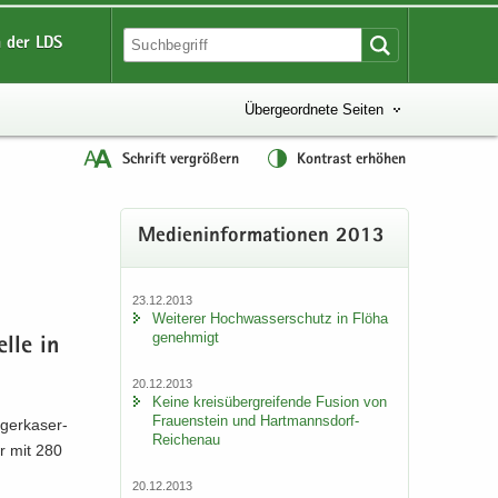
 der LDS
Übergeordnete Seiten
Schrift vergrößern
Kontrast erhöhen
Me­di­en­in­for­ma­tio­nen 2013
23.12.2013
Wei­te­rer Hoch­was­ser­schutz in Flöha
ge­neh­migt
l­le in
20.12.2013
Keine kreis­über­grei­fen­de Fu­si­on von
Frau­en­stein und Hartmannsdorf-​
ger­ka­ser­
Reichenau
er mit 280
20.12.2013