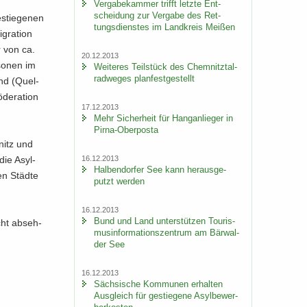
Ver­ga­be­kam­mer trifft letz­te Ent­
schei­dung zur Ver­ga­be des Ret­
­stie­ge­nen
tungs­diens­tes im Land­kreis Mei­ßen
gra­ti­on
r von ca.
20.12.2013
so­nen im
Wei­te­res Teil­stück des Chem­nitz­tal­
rad­we­ges plan­fest­ge­stellt
and (Quel­
e­ra­ti­on
17.12.2013
Mehr Si­cher­heit für Hang­an­lie­ger in
Pirna-​Oberposta
­nitz und
16.12.2013
 die Asyl­
Hal­ben­dor­fer See kann her­aus­ge­
en Städ­te
putzt wer­den
16.12.2013
Bund und Land un­ter­stüt­zen Tou­ris­
cht ab­seh­
mus­in­for­ma­ti­ons­zen­trum am Bär­wal­
der See
16.12.2013
Säch­si­sche Kom­mu­nen er­hal­ten
Aus­gleich für ge­stie­ge­ne Asyl­be­wer­