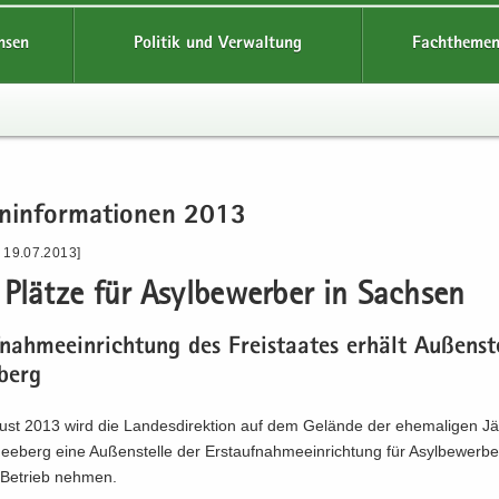
hsen
Politik und Verwaltung
Fachthemen
n­in­for­ma­tio­nen 2013
- 19.07.2013]
lät­ze für Asyl­be­wer­ber in Sach­sen
­nah­me­ein­rich­tung des Frei­staa­tes er­hält Au­ßen­ste
berg
st 2013 wird die Lan­des­di­rek­ti­on auf dem Ge­län­de der ehe­ma­li­gen Jä­
e­berg eine Au­ßen­stel­le der Erst­auf­nah­me­ein­rich­tung für Asyl­be­wer­b
 Be­trieb neh­men.