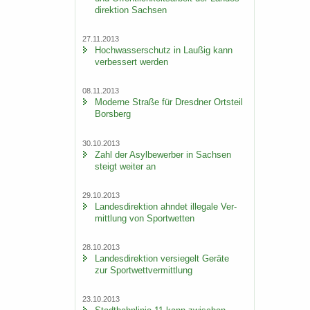
di­rek­ti­on Sach­sen
27.11.2013
Hoch­was­ser­schutz in Lau­ßig kann
ver­bes­sert wer­den
08.11.2013
Mo­der­ne Stra­ße für Dresd­ner Orts­teil
Borsberg
30.10.2013
Zahl der Asyl­be­wer­ber in Sach­sen
steigt wei­ter an
29.10.2013
Lan­des­di­rek­ti­on ahn­det il­le­ga­le Ver­
mitt­lung von Sport­wet­ten
28.10.2013
Lan­des­di­rek­ti­on ver­sie­gelt Ge­rä­te
zur Sport­wett­ver­mitt­lung
23.10.2013