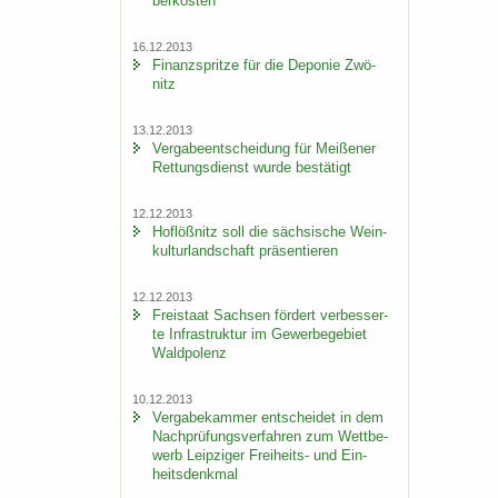
ber­kos­ten
16.12.2013
Fi­nanz­sprit­ze für die De­po­nie Zwö­
nitz
13.12.2013
Ver­ga­be­ent­schei­dung für Mei­ße­ner
Ret­tungs­dienst wurde be­stä­tigt
12.12.2013
Hof­löß­nitz soll die säch­si­sche Wein­
kul­tur­land­schaft prä­sen­tie­ren
12.12.2013
Frei­staat Sach­sen för­dert ver­bes­ser­
te In­fra­struk­tur im Ge­wer­be­ge­biet
Wald­po­lenz
10.12.2013
Ver­ga­be­kam­mer ent­schei­det in dem
Nach­prü­fungs­ver­fah­ren zum Wett­be­
werb Leip­zi­ger Freiheits-​ und Ein­
heits­denk­mal