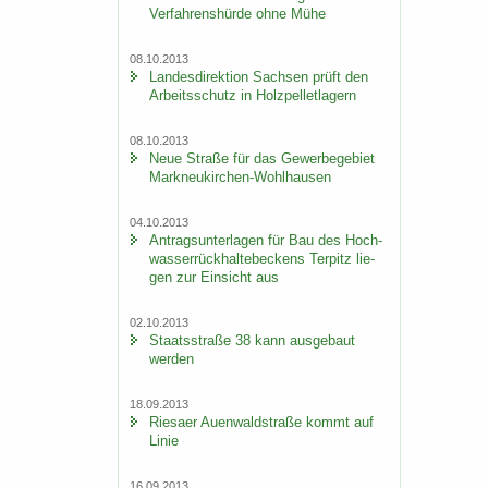
Ver­fah­rens­hür­de ohne Mühe
08.10.2013
Lan­des­di­rek­ti­on Sach­sen prüft den
Ar­beits­schutz in Holz­pel­let­la­gern
08.10.2013
Neue Stra­ße für das Ge­wer­be­ge­biet
Markneukirchen-​Wohlhausen
04.10.2013
An­trags­un­ter­la­gen für Bau des Hoch­
was­ser­rück­hal­te­be­ckens Ter­pitz lie­
gen zur Ein­sicht aus
02.10.2013
Staats­stra­ße 38 kann aus­ge­baut
wer­den
18.09.2013
Rie­sa­er Au­en­wald­stra­ße kommt auf
Linie
16.09.2013