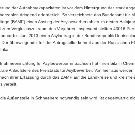
te­rung der Auf­nah­me­ka­pa­zi­tä­ten ist vor dem Hin­ter­grund der stark an­ge
­ber­zah­len drin­gend er­for­der­lich. So ver­zeich­ne­te das Bun­des­amt für Mi­
lin­ge (BAMF) einen An­stieg der Asyl­be­wer­ber­zah­len im ers­ten Halb­jah
 zum Ver­gleichs­zeit­raum des Vor­jah­res. Ins­ge­samt stell­ten 43016 Per­
a­nu­ar bis Juni 2013 einen Asyl­an­trag in der Bun­des­re­pu­blik Deutsch­l
Der über­wie­gen­de Teil der An­trag­stel­ler kommt aus der Rus­si­schen Fö­d
ri­ka.
f­nah­me­ein­rich­tung für Asyl­be­wer­ber in Sach­sen hat ihren Sitz in Chem
­tra­le An­lauf­stel­le des Frei­staats für Asyl­be­wer­ber. Von hier aus wer­den
 nach ihrer Er­fas­sung durch das BAMF auf die Land­krei­se und kreis­frei­
 ver­teilt.
ie Au­ßen­stel­le in Schnee­berg not­wen­dig sein wird, ist ge­gen­wär­tig ni