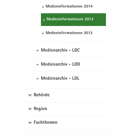
Me­di­en­in­for­ma­tio­nen 2014
Me­di­en­in­for­ma­tio­nen 2013
Me­di­en­in­for­ma­tio­nen 2012
Medienarchiv - LDC
Medienarchiv - LDD
Medienarchiv - LDL
Behörde
Region
Fachthemen