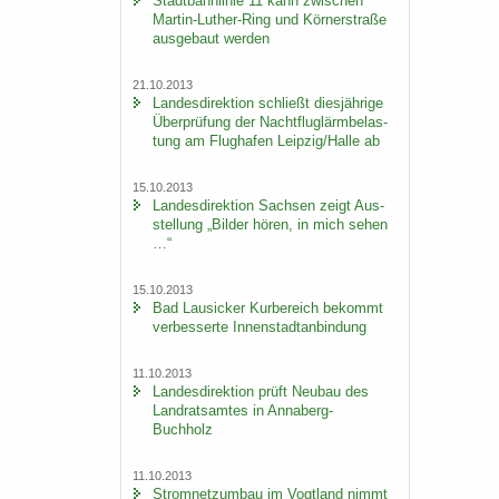
Stadt­bahn­li­nie 11 kann zwi­schen
Martin-​Luther-Ring und Körn­er­stra­ße
aus­ge­baut wer­den
21.10.2013
Lan­des­di­rek­ti­on schließt dies­jäh­ri­ge
Über­prü­fung der Nacht­flug­lärm­be­las­
tung am Flug­ha­fen Leip­zig/Halle ab
15.10.2013
Lan­des­di­rek­ti­on Sach­sen zeigt Aus­
stel­lung „Bil­der hören, in mich sehen
…“
15.10.2013
Bad Lau­si­cker Kur­be­reich be­kommt
ver­bes­ser­te In­nen­stadt­an­bin­dung
11.10.2013
Lan­des­di­rek­ti­on prüft Neu­bau des
Land­rats­am­tes in Annaberg-​
Buchholz
11.10.2013
Strom­netz­um­bau im Vogt­land nimmt