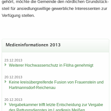
ge­hört, möch­te die Ge­mein­de den nörd­li­chen Grund­stück­
s­teil für an­sied­lungs­wil­li­ge ge­werb­li­che In­ter­es­sen­ten zur
Ver­fü­gung stel­len.
Me­di­en­in­for­ma­tio­nen 2013
23.12.2013
Wei­te­rer Hoch­was­ser­schutz in Flöha ge­neh­migt
20.12.2013
Keine kreis­über­grei­fen­de Fu­si­on von Frau­en­stein und
Hartmannsdorf-​Reichenau
20.12.2013
Ver­ga­be­kam­mer trifft letz­te Ent­schei­dung zur Ver­ga­be
des Ret­tungs­diens­tes im Land­kreis Mei­ßen