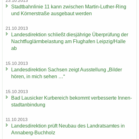
23.10.2013
Stadt­bahn­li­nie 11 kann zwi­schen Martin-​Luther-Ring
und Körn­er­stra­ße aus­ge­baut wer­den
21.10.2013
Lan­des­di­rek­ti­on schließt dies­jäh­ri­ge Über­prü­fung der
Nacht­flug­lärm­be­las­tung am Flug­ha­fen Leip­zig/Halle
ab
15.10.2013
Lan­des­di­rek­ti­on Sach­sen zeigt Aus­stel­lung „Bil­der
hören, in mich sehen …“
15.10.2013
Bad Lau­si­cker Kur­be­reich be­kommt ver­bes­ser­te In­nen­
stadt­an­bin­dung
11.10.2013
Lan­des­di­rek­ti­on prüft Neu­bau des Land­rats­am­tes in
Annaberg-​Buchholz