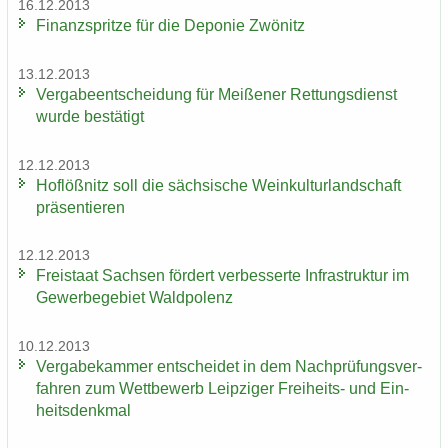
16.12.2013
Fi­nanz­sprit­ze für die De­po­nie Zwö­nitz
13.12.2013
Ver­ga­be­ent­schei­dung für Mei­ße­ner Ret­tungs­dienst
wurde be­stä­tigt
12.12.2013
Hof­löß­nitz soll die säch­si­sche Wein­kul­tur­land­schaft
prä­sen­tie­ren
12.12.2013
Frei­staat Sach­sen för­dert ver­bes­ser­te In­fra­struk­tur im
Ge­wer­be­ge­biet Wald­po­lenz
10.12.2013
Ver­ga­be­kam­mer ent­schei­det in dem Nach­prü­fungs­ver­
fah­ren zum Wett­be­werb Leip­zi­ger Freiheits-​ und Ein­
heits­denk­mal