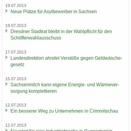
19.07.2013
Neue Plät­ze für Asyl­be­wer­ber in Sach­sen
19.07.2013
Dresd­ner Stadt­rat bleibt in der Wahl­pflicht für den
Schöf­fen­wahl­aus­schuss
17.07.2013
Lan­des­di­rek­ti­on ahn­det Ver­stö­ße gegen Geld­wä­sche­
ge­setz
15.07.2013
Sach­sen­milch kann ei­ge­ne Energie-​ und Wär­me­ver­
sor­gung kom­plet­tie­ren
12.07.2013
Ein bes­se­rer Weg zu Un­ter­neh­men in Crim­mit­schau
12.07.2013