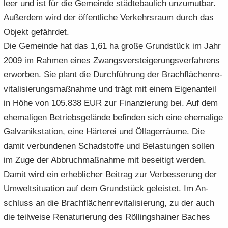
leer und ist für die Ge­mein­de städ­te­bau­lich un­zu­mut­bar.
Au­ßer­dem wird der öf­fent­li­che Ver­kehrs­raum durch das
Ob­jekt ge­fähr­det.
Die Ge­mein­de hat das 1,61 ha große Grund­stück im Jahr
2009 im Rah­men eines Zwangs­ver­stei­ge­rungs­ver­fah­rens
er­wor­ben. Sie plant die Durch­füh­rung der Brach­flä­chen­re­
vi­ta­li­sie­rungs­maß­nah­me und trägt mit einem Ei­gen­an­teil
in Höhe von 105.838 EUR zur Fi­nan­zie­rung bei. Auf dem
ehe­ma­li­gen Be­triebs­ge­län­de be­fin­den sich eine ehe­ma­li­ge
Gal­va­nik­sta­ti­on, eine Här­te­rei und Öl­la­ger­räu­me. Die
damit ver­bun­de­nen Schad­stof­fe und Be­las­tun­gen sol­len
im Zuge der Ab­bruch­maß­nah­me mit be­sei­tigt wer­den.
Damit wird ein er­heb­li­cher Bei­trag zur Ver­bes­se­rung der
Um­welt­si­tua­ti­on auf dem Grund­stück ge­leis­tet. Im An­
schluss an die Brach­flä­chen­re­vi­ta­li­sie­rung, zu der auch
die teil­wei­se Re­na­tu­rie­rung des Röl­lings­hai­ner Ba­ches