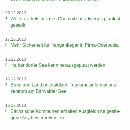
20.12.2013
Wei­te­res Teil­stück des Chem­nitz­tal­rad­we­ges plan­fest­
ge­stellt
17.12.2013
Mehr Si­cher­heit für Hang­an­lie­ger in Pirna-​Oberposta
16.12.2013
Hal­ben­dor­fer See kann her­aus­ge­putzt wer­den
16.12.2013
Bund und Land un­ter­stüt­zen Tou­ris­mus­in­for­ma­ti­ons­
zen­trum am Bär­wal­der See
16.12.2013
Säch­si­sche Kom­mu­nen er­hal­ten Aus­gleich für ge­stie­
ge­ne Asyl­be­wer­ber­kos­ten