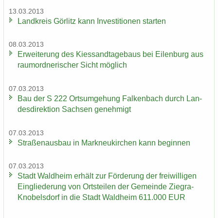
13.03.2013
Land­kreis Gör­litz kann In­ves­ti­tio­nen star­ten
08.03.2013
Er­wei­te­rung des Kies­sand­ta­ge­baus bei Ei­len­burg aus
raum­ord­ne­ri­scher Sicht mög­lich
07.03.2013
Bau der S 222 Orts­um­ge­hung Fal­ken­bach durch Lan­
des­di­rek­ti­on Sach­sen ge­neh­migt
07.03.2013
Stra­ßen­aus­bau in Mark­neu­kir­chen kann be­gin­nen
07.03.2013
Stadt Wald­heim er­hält zur För­de­rung der frei­wil­li­gen
Ein­glie­de­rung von Orts­tei­len der Ge­mein­de Ziegra-​
Knobelsdorf in die Stadt Wald­heim 611.000 EUR