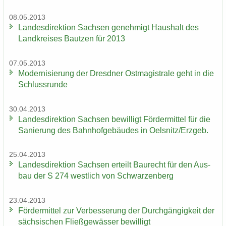
08.05.2013
Lan­des­di­rek­ti­on Sach­sen ge­neh­migt Haus­halt des
Land­krei­ses Baut­zen für 2013
07.05.2013
Mo­der­ni­sie­rung der Dresd­ner Ost­ma­gis­tra­le geht in die
Schluss­run­de
30.04.2013
Lan­des­di­rek­ti­on Sach­sen be­wil­ligt För­der­mit­tel für die
Sa­nie­rung des Bahn­hof­ge­bäu­des in Oels­nitz/Erz­geb.
25.04.2013
Lan­des­di­rek­ti­on Sach­sen er­teilt Bau­recht für den Aus­
bau der S 274 west­lich von Schwar­zen­berg
23.04.2013
För­der­mit­tel zur Ver­bes­se­rung der Durch­gän­gig­keit der
säch­si­schen Fließ­ge­wäs­ser be­wil­ligt