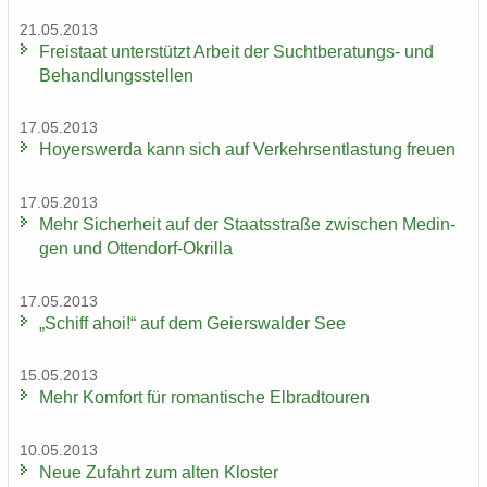
21.05.2013
Frei­staat un­ter­stützt Ar­beit der Suchtberatungs-​ und
Be­hand­lungs­stel­len
17.05.2013
Ho­yers­wer­da kann sich auf Ver­kehrs­ent­las­tung freu­en
17.05.2013
Mehr Si­cher­heit auf der Staats­stra­ße zwi­schen Me­din­
gen und Ottendorf-​Okrilla
17.05.2013
„Schiff ahoi!“ auf dem Gei­ers­wal­der See
15.05.2013
Mehr Kom­fort für ro­man­ti­sche El­brad­tou­ren
10.05.2013
Neue Zu­fahrt zum alten Klos­ter