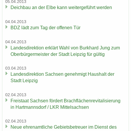
05.04.2013
Deich­bau an der Elbe kann wei­ter­ge­führt wer­den
04.04.2013
BDZ lädt zum Tag der of­fe­nen Tür
04.04.2013
Lan­des­di­rek­ti­on er­klärt Wahl von Burk­hard Jung zum
Ober­bür­ger­meis­ter der Stadt Leip­zig für gül­tig
03.04.2013
Lan­des­di­rek­ti­on Sach­sen ge­neh­migt Haus­halt der
Stadt Leip­zig
02.04.2013
Frei­staat Sach­sen för­dert Brach­flä­chen­re­vi­ta­li­sie­rung
in Hart­manns­dorf / LKR Mit­tel­sach­sen
02.04.2013
Neue eh­ren­amt­li­che Ge­biets­be­treu­er im Dienst des