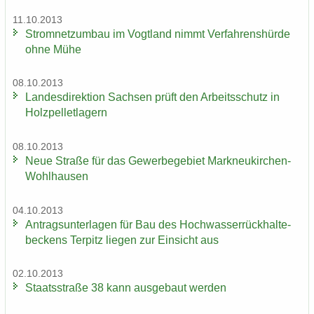
11.10.2013
Strom­netz­um­bau im Vogt­land nimmt Ver­fah­rens­hür­de
ohne Mühe
08.10.2013
Lan­des­di­rek­ti­on Sach­sen prüft den Ar­beits­schutz in
Holz­pel­let­la­gern
08.10.2013
Neue Stra­ße für das Ge­wer­be­ge­biet Markneukirchen-​
Wohlhausen
04.10.2013
An­trags­un­ter­la­gen für Bau des Hoch­was­ser­rück­hal­te­
be­ckens Ter­pitz lie­gen zur Ein­sicht aus
02.10.2013
Staats­stra­ße 38 kann aus­ge­baut wer­den