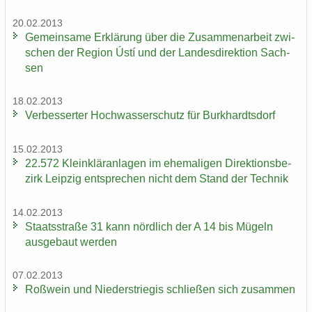
20.02.2013
Ge­mein­sa­me Er­klä­rung über die Zu­sam­men­ar­beit zwi­
schen der Re­gi­on Ústí und der Lan­des­di­rek­ti­on Sach­
sen
18.02.2013
Ver­bes­ser­ter Hoch­was­ser­schutz für Burk­hardts­dorf
15.02.2013
22.572 Klein­klär­an­la­gen im ehe­ma­li­gen Di­rek­ti­ons­be­
zirk Leip­zig ent­spre­chen nicht dem Stand der Tech­nik
14.02.2013
Staats­stra­ße 31 kann nörd­lich der A 14 bis Mü­geln
aus­ge­baut wer­den
07.02.2013
Roß­wein und Nie­der­s­trie­gis schlie­ßen sich zu­sam­men