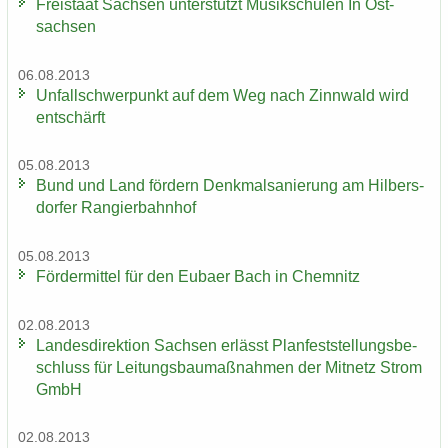
Frei­staat Sach­sen un­ter­stützt Mu­sik­schu­len In Ost­
sach­sen
06.08.2013
Un­fall­schwer­punkt auf dem Weg nach Zinn­wald wird
ent­schärft
05.08.2013
Bund und Land för­dern Denk­mal­sa­nie­rung am Hil­bers­
dor­fer Ran­gier­bahn­hof
05.08.2013
För­der­mit­tel für den Eu­ba­er Bach in Chem­nitz
02.08.2013
Lan­des­di­rek­ti­on Sach­sen er­lässt Plan­fest­stel­lungs­be­
schluss für Lei­tungs­bau­maß­nah­men der Mit­netz Strom
GmbH
02.08.2013