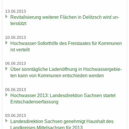
13.06.2013
Re­vi­ta­li­sie­rung wei­te­rer Flä­chen in De­litzsch wird un­
ter­stützt
10.06.2013
Hochwasser-​Soforthilfe des Frei­staa­tes für Kom­mu­nen
ist ver­teilt
06.06.2013
Über sonn­täg­li­che La­den­öff­nung in Hoch­was­ser­ge­bie­
ten kann von Kom­mu­nen ent­schie­den wer­den
06.06.2013
Hoch­was­ser 2013: Lan­des­di­rek­ti­on Sach­sen star­tet
Erst­scha­dens­er­fas­sung
03.06.2013
Lan­des­di­rek­ti­on Sach­sen ge­neh­migt Haus­halt des
Land­krei­ses Mit­tel­sach­sen für 2013