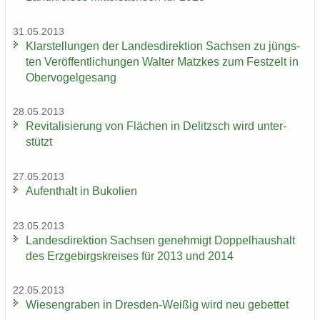
31.05.2013
Klar­stel­lun­gen der Lan­des­di­rek­ti­on Sach­sen zu jüngs­
ten Ver­öf­fent­li­chun­gen Wal­ter Matz­kes zum Fest­zelt in
Ober­vo­gel­ge­sang
28.05.2013
Re­vi­ta­li­sie­rung von Flä­chen in De­litzsch wird un­ter­
stützt
27.05.2013
Auf­ent­halt in Bu­ko­li­en
23.05.2013
Lan­des­di­rek­ti­on Sach­sen ge­neh­migt Dop­pel­haus­halt
des Erz­ge­birgs­krei­ses für 2013 und 2014
22.05.2013
Wie­sen­gra­ben in Dresden-​Weißig wird neu ge­bet­tet