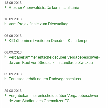
18.09.2013
Rie­sa­er Au­en­wald­stra­ße kommt auf Linie
16.09.2013
Vom Pro­jekt­fi­na­le zum Dienst­all­tag
06.09.2013
KID über­nimmt wei­te­ren Dresd­ner Kul­tur­tem­pel
06.09.2013
Ver­ga­be­kam­mer ent­schei­det über Ver­ga­be­be­schwer­
de zum Kauf von Streu­salz im Land­kreis Zwi­ckau
05.09.2013
Forst­stadt er­hält neuen Rad­weg­an­schluss
29.08.2013
Ver­ga­be­kam­mer ent­schei­det über Ver­ga­be­be­schwer­
de zum Sta­di­on des Chem­nit­zer FC