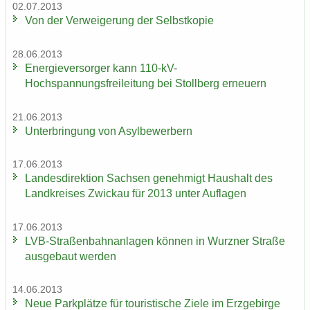
02.07.2013
Von der Ver­wei­ge­rung der Selbst­ko­pie
28.06.2013
En­er­gie­ver­sor­ger kann 110-​kV-
Hochspannungsfreileitung bei Stoll­berg er­neu­ern
21.06.2013
Un­ter­brin­gung von Asyl­be­wer­bern
17.06.2013
Lan­des­di­rek­ti­on Sach­sen ge­neh­migt Haus­halt des
Land­krei­ses Zwi­ckau für 2013 unter Auf­la­gen
17.06.2013
LVB-​Straßenbahnanlagen kön­nen in Wurz­ner Stra­ße
aus­ge­baut wer­den
14.06.2013
Neue Park­plät­ze für tou­ris­ti­sche Ziele im Erz­ge­bir­ge