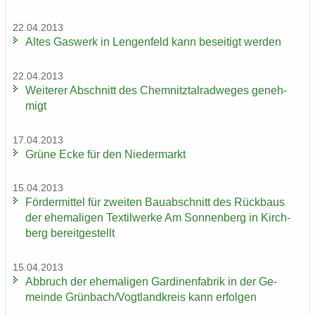
22.04.2013
Altes Gas­werk in Len­gen­feld kann be­sei­tigt wer­den
22.04.2013
Wei­te­rer Ab­schnitt des Chem­nitz­tal­rad­we­ges ge­neh­
migt
17.04.2013
Grüne Ecke für den Nie­der­markt
15.04.2013
För­der­mit­tel für zwei­ten Bau­ab­schnitt des Rück­baus
der ehe­ma­li­gen Tex­til­wer­ke Am Son­nen­berg in Kirch­
berg be­reit­ge­stellt
15.04.2013
Ab­bruch der ehe­ma­li­gen Gar­di­nen­fa­brik in der Ge­
mein­de Grün­bach/Vogt­land­kreis kann er­fol­gen