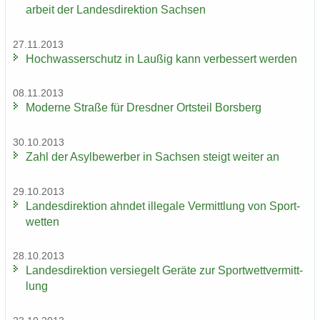
ar­beit der Lan­des­di­rek­ti­on Sach­sen
27.11.2013
Hoch­was­ser­schutz in Lau­ßig kann ver­bes­sert wer­den
08.11.2013
Mo­der­ne Stra­ße für Dresd­ner Orts­teil Borsberg
30.10.2013
Zahl der Asyl­be­wer­ber in Sach­sen steigt wei­ter an
29.10.2013
Lan­des­di­rek­ti­on ahn­det il­le­ga­le Ver­mitt­lung von Sport­
wet­ten
28.10.2013
Lan­des­di­rek­ti­on ver­sie­gelt Ge­rä­te zur Sport­wett­ver­mitt­
lung