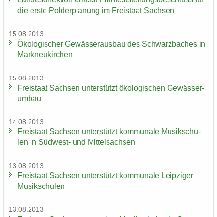
die erste Pol­der­pla­nung im Frei­staat Sach­sen
15.08.2013
Öko­lo­gi­scher Ge­wäs­ser­aus­bau des Schwarz­ba­ches in
Mark­neu­kir­chen
15.08.2013
Frei­staat Sach­sen un­ter­stützt öko­lo­gi­schen Ge­wäs­ser­
um­bau
14.08.2013
Frei­staat Sach­sen un­ter­stützt kom­mu­na­le Mu­sik­schu­
len in Südwest-​ und Mit­tel­sach­sen
13.08.2013
Frei­staat Sach­sen un­ter­stützt kom­mu­na­le Leip­zi­ger
Mu­sik­schu­len
13.08.2013