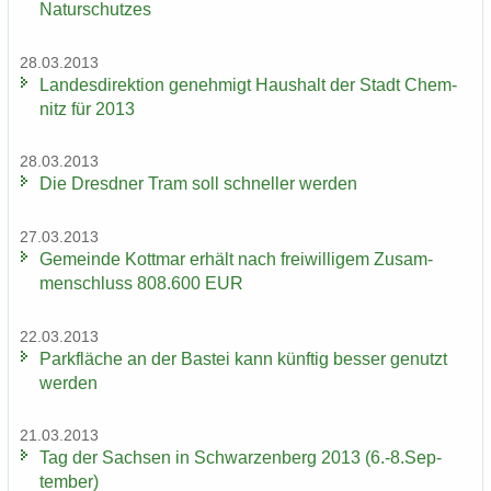
Na­tur­schut­zes
28.03.2013
Lan­des­di­rek­ti­on ge­neh­migt Haus­halt der Stadt Chem­
nitz für 2013
28.03.2013
Die Dresd­ner Tram soll schnel­ler wer­den
27.03.2013
Ge­mein­de Kott­mar er­hält nach frei­wil­li­gem Zu­sam­
men­schluss 808.600 EUR
22.03.2013
Park­flä­che an der Bas­tei kann künf­tig bes­ser ge­nutzt
wer­den
21.03.2013
Tag der Sach­sen in Schwar­zen­berg 2013 (6.-8.Sep­
tem­ber)