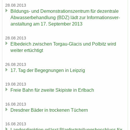
28.08.2013
Bildungs-​ und De­mons­tra­ti­ons­zen­trum für de­zen­tra­le
Ab­was­ser­be­hand­lung (BDZ) lädt zur In­for­ma­ti­ons­ver­
an­stal­tung am 17. Sep­tem­ber 2013
28.08.2013
El­be­deich zwi­schen Torgau-​Glacis und Pol­bitz wird
wei­ter er­tüch­tigt
26.08.2013
17. Tag der Be­geg­nun­gen in Leip­zig
19.08.2013
Freie Bahn für zwei­te Ski­pis­te in Erl­bach
16.08.2013
Dresd­ner Bäder in tro­cke­nen Tü­chern
16.08.2013
Lan­des­di­rek­ti­on er­lässt Plan­fest­stel­lungs­be­schluss für