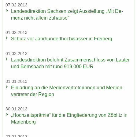
07.02.2013
Lan­des­di­rek­ti­on Sach­sen zeigt Aus­stel­lung „Mit De­
menz nicht al­lein zu­hau­se“
01.02.2013
Schutz vor Jahr­hun­dert­hoch­was­ser in Frei­berg
01.02.2013
Lan­des­di­rek­ti­on be­lohnt Zu­sam­men­schluss von Lau­ter
und Berns­bach mit rund 919.000 EUR
31.01.2013
Ein­la­dung an die Me­di­en­ver­tre­te­rin­nen und Me­di­en­
ver­tre­ter der Re­gi­on
30.01.2013
„Hoch­zeits­prä­mie“ für die Ein­glie­de­rung von Zö­blitz in
Ma­ri­en­berg
23.01.2013