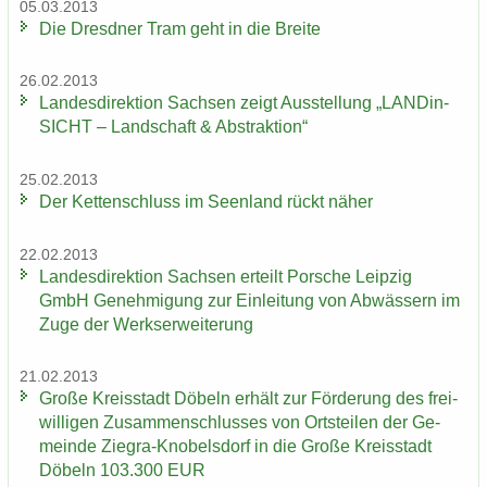
05.03.2013
Die Dresd­ner Tram geht in die Brei­te
26.02.2013
Lan­des­di­rek­ti­on Sach­sen zeigt Aus­stel­lung „LAN­Din­
SICHT – Land­schaft & Abs­trak­ti­on“
25.02.2013
Der Ket­ten­schluss im Se­en­land rückt näher
22.02.2013
Lan­des­di­rek­ti­on Sach­sen er­teilt Por­sche Leip­zig
GmbH Ge­neh­mi­gung zur Ein­lei­tung von Ab­wäs­sern im
Zuge der Werks­er­wei­te­rung
21.02.2013
Große Kreis­stadt Dö­beln er­hält zur För­de­rung des frei­
wil­li­gen Zu­sam­men­schlus­ses von Orts­tei­len der Ge­
mein­de Ziegra-​Knobelsdorf in die Große Kreis­stadt
Dö­beln 103.300 EUR