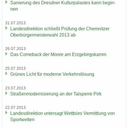
Sa­nie­rung des Dresd­ner Kul­tur­pa­las­tes kann be­gin­
nen
31.07.2013
Lan­des­di­rek­ti­on schließt Prü­fung der Chem­nit­zer
Ober­bür­ger­meis­ter­wahl 2013 ab
26.07.2013
Das Come­back der Moore am Erz­ge­birgs­kamm
25.07.2013
Grü­nes Licht für mo­der­ne Ver­kehrs­lö­sung
23.07.2013
Stra­ßen­mo­der­ni­sie­rung an der Tal­sper­re Pirk
22.07.2013
Lan­des­di­rek­ti­on un­ter­sagt Wett­bü­ro Ver­mitt­lung von
Sport­wet­ten