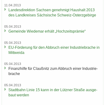
11.04.2013
Lan­des­di­rek­ti­on Sach­sen ge­neh­migt Haus­halt 2013
des Land­krei­ses Säch­si­sche Schweiz-​Osterzgebirge
05.04.2013
Ge­mein­de Wie­de­mar er­hält „Hoch­zeits­prä­mie“
05.04.2013
EU-​Förderung für den Ab­bruch einer In­dus­trie­bra­che in
Mitt­wei­da
05.04.2013
Fi­nanz­hil­fe für Clau­ß­nitz zum Ab­bruch einer In­dus­trie­
bra­che
05.04.2013
Stadt­bahn Linie 15 kann in der Lütz­ner Stra­ße aus­ge­
baut wer­den