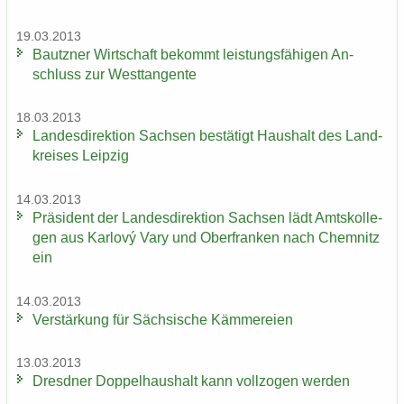
19.03.2013
Bautz­ner Wirt­schaft be­kommt leis­tungs­fä­hi­gen An­
schluss zur West­tan­gen­te
18.03.2013
Lan­des­di­rek­ti­on Sach­sen be­stä­tigt Haus­halt des Land­
krei­ses Leip­zig
14.03.2013
Prä­si­dent der Lan­des­di­rek­ti­on Sach­sen lädt Amts­kol­le­
gen aus Karlový Vary und Ober­fran­ken nach Chem­nitz
ein
14.03.2013
Ver­stär­kung für Säch­si­sche Käm­me­rei­en
13.03.2013
Dresd­ner Dop­pel­haus­halt kann voll­zo­gen wer­den