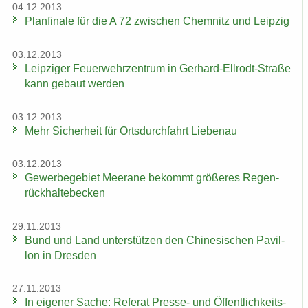
04.12.2013
Plan­fi­na­le für die A 72 zwi­schen Chem­nitz und Leip­zig
03.12.2013
Leip­zi­ger Feu­er­wehr­zen­trum in Gerhard-​Ellrodt-Straße
kann ge­baut wer­den
03.12.2013
Mehr Si­cher­heit für Orts­durch­fahrt Lie­be­nau
03.12.2013
Ge­wer­be­ge­biet Meer­a­ne be­kommt grö­ße­res Re­gen­
rück­hal­te­be­cken
29.11.2013
Bund und Land un­ter­stüt­zen den Chi­ne­si­schen Pa­vil­
lon in Dres­den
27.11.2013
In ei­ge­ner Sache: Re­fe­rat Presse-​ und Öf­fent­lich­keits­