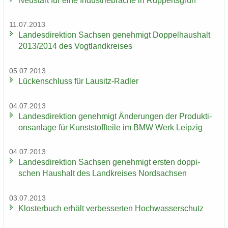
Neu­start für eine In­dus­trie­bra­che in Rup­perts­grün
11.07.2013
Lan­des­di­rek­ti­on Sach­sen ge­neh­migt Dop­pel­haus­halt
2013/2014 des Vogt­land­krei­ses
05.07.2013
Lü­cken­schluss für Lausitz-​Radler
04.07.2013
Lan­des­di­rek­ti­on ge­neh­migt Än­de­run­gen der Pro­duk­ti­
ons­an­la­ge für Kunst­stoff­tei­le im BMW Werk Leip­zig
04.07.2013
Lan­des­di­rek­ti­on Sach­sen ge­neh­migt ers­ten dop­pi­
schen Haus­halt des Land­krei­ses Nord­sach­sen
03.07.2013
Klos­ter­buch er­hält ver­bes­ser­ten Hoch­was­ser­schutz