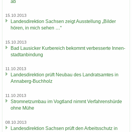
ab
15.10.2013
Lan­des­di­rek­ti­on Sach­sen zeigt Aus­stel­lung „Bil­der
hören, in mich sehen …“
15.10.2013
Bad Lau­si­cker Kur­be­reich be­kommt ver­bes­ser­te In­nen­
stadt­an­bin­dung
11.10.2013
Lan­des­di­rek­ti­on prüft Neu­bau des Land­rats­am­tes in
Annaberg-​Buchholz
11.10.2013
Strom­netz­um­bau im Vogt­land nimmt Ver­fah­rens­hür­de
ohne Mühe
08.10.2013
Lan­des­di­rek­ti­on Sach­sen prüft den Ar­beits­schutz in