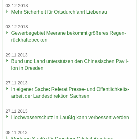
03.12.2013
Mehr Si­cher­heit für Orts­durch­fahrt Lie­be­nau
03.12.2013
Ge­wer­be­ge­biet Meer­a­ne be­kommt grö­ße­res Re­gen­
rück­hal­te­be­cken
29.11.2013
Bund und Land un­ter­stüt­zen den Chi­ne­si­schen Pa­vil­
lon in Dres­den
27.11.2013
In ei­ge­ner Sache: Re­fe­rat Presse-​ und Öf­fent­lich­keits­
ar­beit der Lan­des­di­rek­ti­on Sach­sen
27.11.2013
Hoch­was­ser­schutz in Lau­ßig kann ver­bes­sert wer­den
08.11.2013
Mo­der­ne Stra­ße für Dresd­ner Orts­teil Borsberg