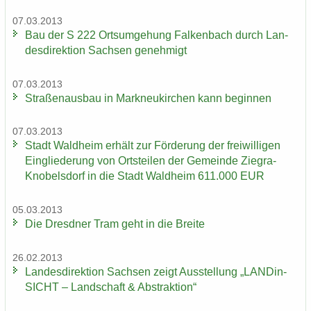
07.03.2013
Bau der S 222 Orts­um­ge­hung Fal­ken­bach durch Lan­
des­di­rek­ti­on Sach­sen ge­neh­migt
07.03.2013
Stra­ßen­aus­bau in Mark­neu­kir­chen kann be­gin­nen
07.03.2013
Stadt Wald­heim er­hält zur För­de­rung der frei­wil­li­gen
Ein­glie­de­rung von Orts­tei­len der Ge­mein­de Ziegra-​
Knobelsdorf in die Stadt Wald­heim 611.000 EUR
05.03.2013
Die Dresd­ner Tram geht in die Brei­te
26.02.2013
Lan­des­di­rek­ti­on Sach­sen zeigt Aus­stel­lung „LAN­Din­
SICHT – Land­schaft & Abs­trak­ti­on“