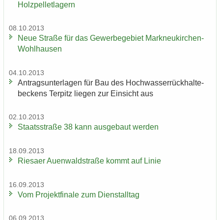
Holz­pel­let­la­gern
08.10.2013
Neue Stra­ße für das Ge­wer­be­ge­biet Markneukirchen-​
Wohlhausen
04.10.2013
An­trags­un­ter­la­gen für Bau des Hoch­was­ser­rück­hal­te­
be­ckens Ter­pitz lie­gen zur Ein­sicht aus
02.10.2013
Staats­stra­ße 38 kann aus­ge­baut wer­den
18.09.2013
Rie­sa­er Au­en­wald­stra­ße kommt auf Linie
16.09.2013
Vom Pro­jekt­fi­na­le zum Dienst­all­tag
06.09.2013