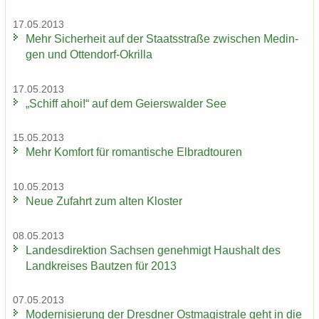
17.05.2013
Mehr Si­cher­heit auf der Staats­stra­ße zwi­schen Me­din­
gen und Ottendorf-​Okrilla
17.05.2013
„Schiff ahoi!“ auf dem Gei­ers­wal­der See
15.05.2013
Mehr Kom­fort für ro­man­ti­sche El­brad­tou­ren
10.05.2013
Neue Zu­fahrt zum alten Klos­ter
08.05.2013
Lan­des­di­rek­ti­on Sach­sen ge­neh­migt Haus­halt des
Land­krei­ses Baut­zen für 2013
07.05.2013
Mo­der­ni­sie­rung der Dresd­ner Ost­ma­gis­tra­le geht in die