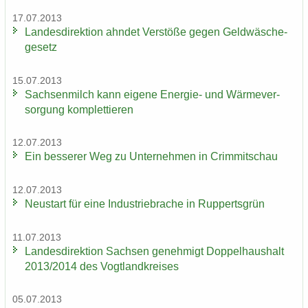
17.07.2013
Lan­des­di­rek­ti­on ahn­det Ver­stö­ße gegen Geld­wä­sche­
ge­setz
15.07.2013
Sach­sen­milch kann ei­ge­ne Energie-​ und Wär­me­ver­
sor­gung kom­plet­tie­ren
12.07.2013
Ein bes­se­rer Weg zu Un­ter­neh­men in Crim­mit­schau
12.07.2013
Neu­start für eine In­dus­trie­bra­che in Rup­perts­grün
11.07.2013
Lan­des­di­rek­ti­on Sach­sen ge­neh­migt Dop­pel­haus­halt
2013/2014 des Vogt­land­krei­ses
05.07.2013