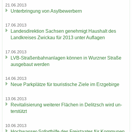
21.06.2013
Un­ter­brin­gung von Asyl­be­wer­bern
17.06.2013
Lan­des­di­rek­ti­on Sach­sen ge­neh­migt Haus­halt des
Land­krei­ses Zwi­ckau für 2013 unter Auf­la­gen
17.06.2013
LVB-​Straßenbahnanlagen kön­nen in Wurz­ner Stra­ße
aus­ge­baut wer­den
14.06.2013
Neue Park­plät­ze für tou­ris­ti­sche Ziele im Erz­ge­bir­ge
13.06.2013
Re­vi­ta­li­sie­rung wei­te­rer Flä­chen in De­litzsch wird un­
ter­stützt
10.06.2013
Hochwasser-​Soforthilfe des Frei­staa­tes für Kom­mu­nen