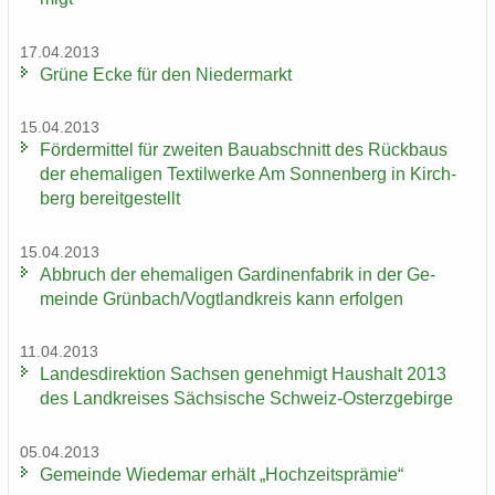
17.04.2013
Grüne Ecke für den Nie­der­markt
15.04.2013
För­der­mit­tel für zwei­ten Bau­ab­schnitt des Rück­baus
der ehe­ma­li­gen Tex­til­wer­ke Am Son­nen­berg in Kirch­
berg be­reit­ge­stellt
15.04.2013
Ab­bruch der ehe­ma­li­gen Gar­di­nen­fa­brik in der Ge­
mein­de Grün­bach/Vogt­land­kreis kann er­fol­gen
11.04.2013
Lan­des­di­rek­ti­on Sach­sen ge­neh­migt Haus­halt 2013
des Land­krei­ses Säch­si­sche Schweiz-​Osterzgebirge
05.04.2013
Ge­mein­de Wie­de­mar er­hält „Hoch­zeits­prä­mie“