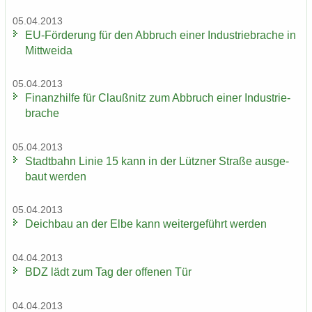
05.04.2013
EU-​Förderung für den Ab­bruch einer In­dus­trie­bra­che in
Mitt­wei­da
05.04.2013
Fi­nanz­hil­fe für Clau­ß­nitz zum Ab­bruch einer In­dus­trie­
bra­che
05.04.2013
Stadt­bahn Linie 15 kann in der Lütz­ner Stra­ße aus­ge­
baut wer­den
05.04.2013
Deich­bau an der Elbe kann wei­ter­ge­führt wer­den
04.04.2013
BDZ lädt zum Tag der of­fe­nen Tür
04.04.2013