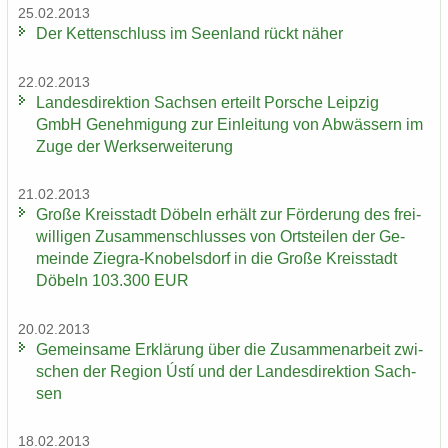
25.02.2013
Der Ket­ten­schluss im Se­en­land rückt näher
22.02.2013
Lan­des­di­rek­ti­on Sach­sen er­teilt Por­sche Leip­zig
GmbH Ge­neh­mi­gung zur Ein­lei­tung von Ab­wäs­sern im
Zuge der Werks­er­wei­te­rung
21.02.2013
Große Kreis­stadt Dö­beln er­hält zur För­de­rung des frei­
wil­li­gen Zu­sam­men­schlus­ses von Orts­tei­len der Ge­
mein­de Ziegra-​Knobelsdorf in die Große Kreis­stadt
Dö­beln 103.300 EUR
20.02.2013
Ge­mein­sa­me Er­klä­rung über die Zu­sam­men­ar­beit zwi­
schen der Re­gi­on Ústí und der Lan­des­di­rek­ti­on Sach­
sen
18.02.2013