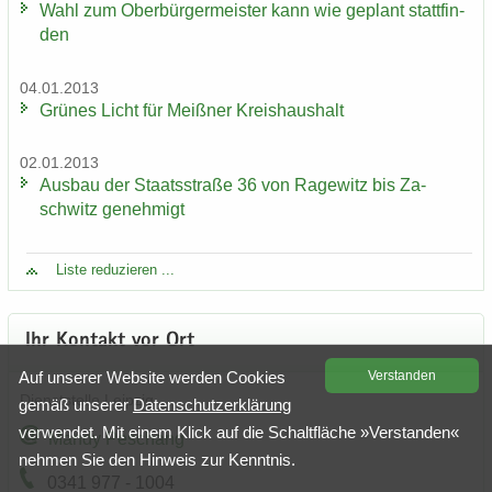
Wahl zum Ober­bür­ger­meis­ter kann wie ge­plant statt­fin­
den
04.01.2013
Grü­nes Licht für Meiß­ner Kreis­haus­halt
02.01.2013
Aus­bau der Staats­stra­ße 36 von Ra­ge­witz bis Za­
schwitz ge­neh­migt
Liste re­du­zie­ren ...
Ihr Kon­takt vor Ort
Auf un­se­rer Web­site wer­den Coo­kies
Ver­stan­den
Dienst­stel­le Leip­zig
gemäß un­se­rer
Da­ten­schutz­er­klä­rung
ver­wen­det. Mit einem Klick auf die Schalt­flä­che »Ver­stan­den«
Mandy Peschang
neh­men Sie den Hin­weis zur Kennt­nis.
0341 977 - 1004