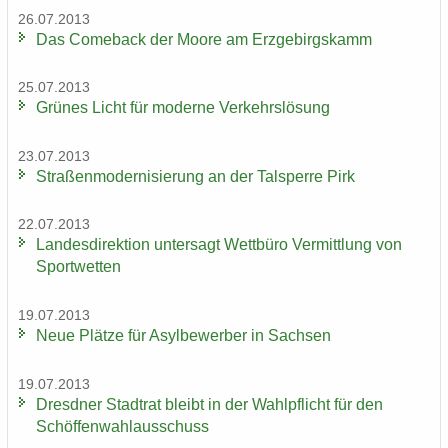
26.07.2013
Das Come­back der Moore am Erz­ge­birgs­kamm
25.07.2013
Grü­nes Licht für mo­der­ne Ver­kehrs­lö­sung
23.07.2013
Stra­ßen­mo­der­ni­sie­rung an der Tal­sper­re Pirk
22.07.2013
Lan­des­di­rek­ti­on un­ter­sagt Wett­bü­ro Ver­mitt­lung von
Sport­wet­ten
19.07.2013
Neue Plät­ze für Asyl­be­wer­ber in Sach­sen
19.07.2013
Dresd­ner Stadt­rat bleibt in der Wahl­pflicht für den
Schöf­fen­wahl­aus­schuss