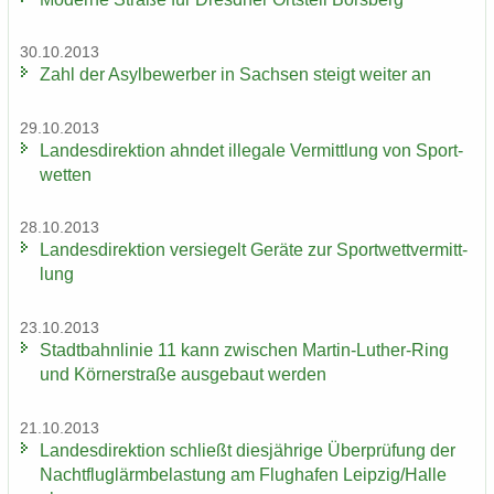
30.10.2013
Zahl der Asyl­be­wer­ber in Sach­sen steigt wei­ter an
29.10.2013
Lan­des­di­rek­ti­on ahn­det il­le­ga­le Ver­mitt­lung von Sport­
wet­ten
28.10.2013
Lan­des­di­rek­ti­on ver­sie­gelt Ge­rä­te zur Sport­wett­ver­mitt­
lung
23.10.2013
Stadt­bahn­li­nie 11 kann zwi­schen Martin-​Luther-Ring
und Körn­er­stra­ße aus­ge­baut wer­den
21.10.2013
Lan­des­di­rek­ti­on schließt dies­jäh­ri­ge Über­prü­fung der
Nacht­flug­lärm­be­las­tung am Flug­ha­fen Leip­zig/Halle