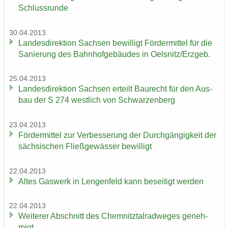
Schluss­run­de
30.04.2013
Lan­des­di­rek­ti­on Sach­sen be­wil­ligt För­der­mit­tel für die
Sa­nie­rung des Bahn­hof­ge­bäu­des in Oels­nitz/Erz­geb.
25.04.2013
Lan­des­di­rek­ti­on Sach­sen er­teilt Bau­recht für den Aus­
bau der S 274 west­lich von Schwar­zen­berg
23.04.2013
För­der­mit­tel zur Ver­bes­se­rung der Durch­gän­gig­keit der
säch­si­schen Fließ­ge­wäs­ser be­wil­ligt
22.04.2013
Altes Gas­werk in Len­gen­feld kann be­sei­tigt wer­den
22.04.2013
Wei­te­rer Ab­schnitt des Chem­nitz­tal­rad­we­ges ge­neh­
migt