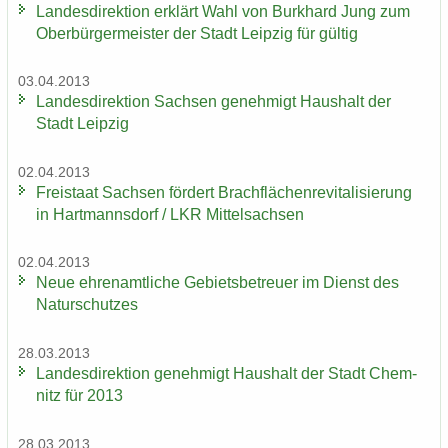
Lan­des­di­rek­ti­on er­klärt Wahl von Burk­hard Jung zum
Ober­bür­ger­meis­ter der Stadt Leip­zig für gül­tig
03.04.2013
Lan­des­di­rek­ti­on Sach­sen ge­neh­migt Haus­halt der
Stadt Leip­zig
02.04.2013
Frei­staat Sach­sen för­dert Brach­flä­chen­re­vi­ta­li­sie­rung
in Hart­manns­dorf / LKR Mit­tel­sach­sen
02.04.2013
Neue eh­ren­amt­li­che Ge­biets­be­treu­er im Dienst des
Na­tur­schut­zes
28.03.2013
Lan­des­di­rek­ti­on ge­neh­migt Haus­halt der Stadt Chem­
nitz für 2013
28.03.2013