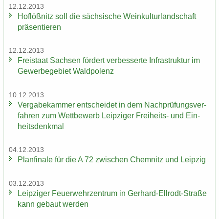
12.12.2013
Hof­löß­nitz soll die säch­si­sche Wein­kul­tur­land­schaft
prä­sen­tie­ren
12.12.2013
Frei­staat Sach­sen för­dert ver­bes­ser­te In­fra­struk­tur im
Ge­wer­be­ge­biet Wald­po­lenz
10.12.2013
Ver­ga­be­kam­mer ent­schei­det in dem Nach­prü­fungs­ver­
fah­ren zum Wett­be­werb Leip­zi­ger Freiheits-​ und Ein­
heits­denk­mal
04.12.2013
Plan­fi­na­le für die A 72 zwi­schen Chem­nitz und Leip­zig
03.12.2013
Leip­zi­ger Feu­er­wehr­zen­trum in Gerhard-​Ellrodt-Straße
kann ge­baut wer­den