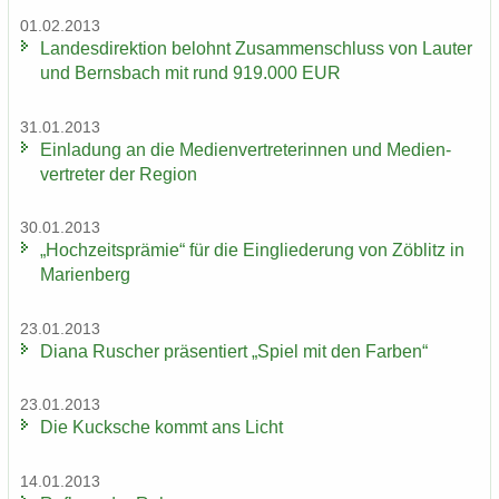
01.02.2013
Lan­des­di­rek­ti­on be­lohnt Zu­sam­men­schluss von Lau­ter
und Berns­bach mit rund 919.000 EUR
31.01.2013
Ein­la­dung an die Me­di­en­ver­tre­te­rin­nen und Me­di­en­
ver­tre­ter der Re­gi­on
30.01.2013
„Hoch­zeits­prä­mie“ für die Ein­glie­de­rung von Zö­blitz in
Ma­ri­en­berg
23.01.2013
Diana Ru­scher prä­sen­tiert „Spiel mit den Far­ben“
23.01.2013
Die Kuck­sche kommt ans Licht
14.01.2013