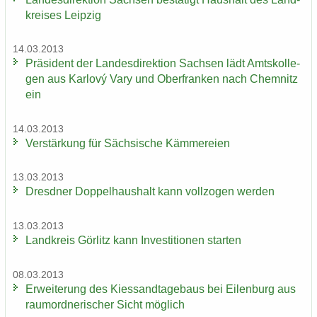
krei­ses Leip­zig
14.03.2013
Prä­si­dent der Lan­des­di­rek­ti­on Sach­sen lädt Amts­kol­le­
gen aus Karlový Vary und Ober­fran­ken nach Chem­nitz
ein
14.03.2013
Ver­stär­kung für Säch­si­sche Käm­me­rei­en
13.03.2013
Dresd­ner Dop­pel­haus­halt kann voll­zo­gen wer­den
13.03.2013
Land­kreis Gör­litz kann In­ves­ti­tio­nen star­ten
08.03.2013
Er­wei­te­rung des Kies­sand­ta­ge­baus bei Ei­len­burg aus
raum­ord­ne­ri­scher Sicht mög­lich