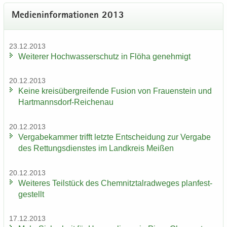
Me­di­en­in­for­ma­tio­nen 2013
23.12.2013
Wei­te­rer Hoch­was­ser­schutz in Flöha ge­neh­migt
20.12.2013
Keine kreis­über­grei­fen­de Fu­si­on von Frau­en­stein und
Hartmannsdorf-​Reichenau
20.12.2013
Ver­ga­be­kam­mer trifft letz­te Ent­schei­dung zur Ver­ga­be
des Ret­tungs­diens­tes im Land­kreis Mei­ßen
20.12.2013
Wei­te­res Teil­stück des Chem­nitz­tal­rad­we­ges plan­fest­
ge­stellt
17.12.2013