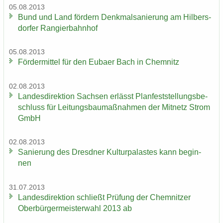
05.08.2013
Bund und Land för­dern Denk­mal­sa­nie­rung am Hil­bers­
dor­fer Ran­gier­bahn­hof
05.08.2013
För­der­mit­tel für den Eu­ba­er Bach in Chem­nitz
02.08.2013
Lan­des­di­rek­ti­on Sach­sen er­lässt Plan­fest­stel­lungs­be­
schluss für Lei­tungs­bau­maß­nah­men der Mit­netz Strom
GmbH
02.08.2013
Sa­nie­rung des Dresd­ner Kul­tur­pa­las­tes kann be­gin­
nen
31.07.2013
Lan­des­di­rek­ti­on schließt Prü­fung der Chem­nit­zer
Ober­bür­ger­meis­ter­wahl 2013 ab