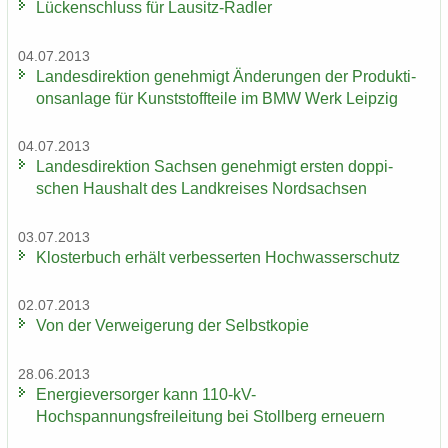
Lü­cken­schluss für Lausitz-​Radler
04.07.2013
Lan­des­di­rek­ti­on ge­neh­migt Än­de­run­gen der Pro­duk­ti­
ons­an­la­ge für Kunst­stoff­tei­le im BMW Werk Leip­zig
04.07.2013
Lan­des­di­rek­ti­on Sach­sen ge­neh­migt ers­ten dop­pi­
schen Haus­halt des Land­krei­ses Nord­sach­sen
03.07.2013
Klos­ter­buch er­hält ver­bes­ser­ten Hoch­was­ser­schutz
02.07.2013
Von der Ver­wei­ge­rung der Selbst­ko­pie
28.06.2013
En­er­gie­ver­sor­ger kann 110-​kV-
Hochspannungsfreileitung bei Stoll­berg er­neu­ern