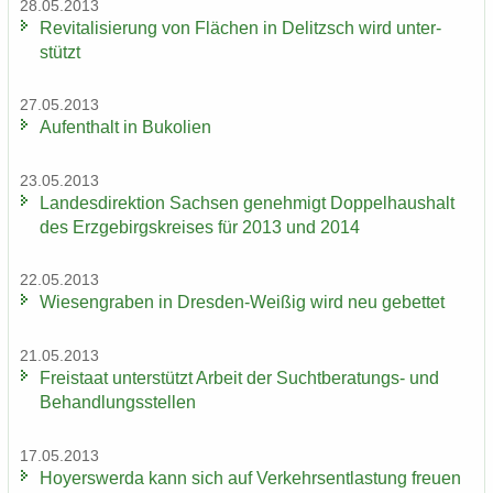
28.05.2013
Re­vi­ta­li­sie­rung von Flä­chen in De­litzsch wird un­ter­
stützt
27.05.2013
Auf­ent­halt in Bu­ko­li­en
23.05.2013
Lan­des­di­rek­ti­on Sach­sen ge­neh­migt Dop­pel­haus­halt
des Erz­ge­birgs­krei­ses für 2013 und 2014
22.05.2013
Wie­sen­gra­ben in Dresden-​Weißig wird neu ge­bet­tet
21.05.2013
Frei­staat un­ter­stützt Ar­beit der Suchtberatungs-​ und
Be­hand­lungs­stel­len
17.05.2013
Ho­yers­wer­da kann sich auf Ver­kehrs­ent­las­tung freu­en