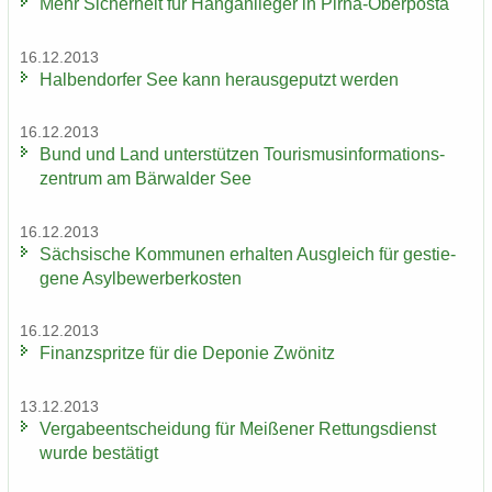
Mehr Si­cher­heit für Hang­an­lie­ger in Pirna-​Oberposta
16.12.2013
Hal­ben­dor­fer See kann her­aus­ge­putzt wer­den
16.12.2013
Bund und Land un­ter­stüt­zen Tou­ris­mus­in­for­ma­ti­ons­
zen­trum am Bär­wal­der See
16.12.2013
Säch­si­sche Kom­mu­nen er­hal­ten Aus­gleich für ge­stie­
ge­ne Asyl­be­wer­ber­kos­ten
16.12.2013
Fi­nanz­sprit­ze für die De­po­nie Zwö­nitz
13.12.2013
Ver­ga­be­ent­schei­dung für Mei­ße­ner Ret­tungs­dienst
wurde be­stä­tigt