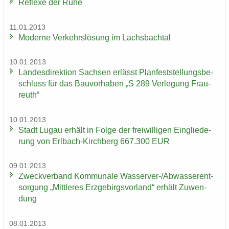
Re­fle­xe der Ruhe
11.01.2013
Mo­der­ne Ver­kehrs­lö­sung im Lachs­bach­tal
10.01.2013
Lan­des­di­rek­ti­on Sach­sen er­lässt Plan­fest­stel­lungs­be­
schluss für das Bau­vor­ha­ben „S 289 Ver­le­gung Frau­
reuth“
10.01.2013
Stadt Lugau er­hält in Folge der frei­wil­li­gen Ein­glie­de­
rung von Erlbach-​Kirchberg 667.300 EUR
09.01.2013
Zweck­ver­band Kom­mu­na­le Wasserver-​/Ab­was­ser­ent­
sor­gung „Mitt­le­res Erz­ge­birgs­vor­land“ er­hält Zu­wen­
dung
08.01.2013