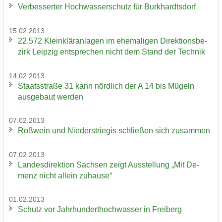
Ver­bes­ser­ter Hoch­was­ser­schutz für Burk­hardts­dorf
15.02.2013
22.572 Klein­klär­an­la­gen im ehe­ma­li­gen Di­rek­ti­ons­be­
zirk Leip­zig ent­spre­chen nicht dem Stand der Tech­nik
14.02.2013
Staats­stra­ße 31 kann nörd­lich der A 14 bis Mü­geln
aus­ge­baut wer­den
07.02.2013
Roß­wein und Nie­der­s­trie­gis schlie­ßen sich zu­sam­men
07.02.2013
Lan­des­di­rek­ti­on Sach­sen zeigt Aus­stel­lung „Mit De­
menz nicht al­lein zu­hau­se“
01.02.2013
Schutz vor Jahr­hun­dert­hoch­was­ser in Frei­berg