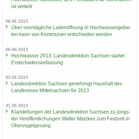
ist ver­teilt
06.06.2013
Über sonn­täg­li­che La­den­öff­nung in Hoch­was­ser­ge­bie­
ten kann von Kom­mu­nen ent­schie­den wer­den
06.06.2013
Hoch­was­ser 2013: Lan­des­di­rek­ti­on Sach­sen star­tet
Erst­scha­dens­er­fas­sung
03.06.2013
Lan­des­di­rek­ti­on Sach­sen ge­neh­migt Haus­halt des
Land­krei­ses Mit­tel­sach­sen für 2013
31.05.2013
Klar­stel­lun­gen der Lan­des­di­rek­ti­on Sach­sen zu jüngs­
ten Ver­öf­fent­li­chun­gen Wal­ter Matz­kes zum Fest­zelt in
Ober­vo­gel­ge­sang