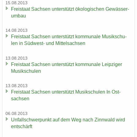
15.08.2013
Frei­staat Sach­sen un­ter­stützt öko­lo­gi­schen Ge­wäs­ser­
um­bau
14.08.2013
Frei­staat Sach­sen un­ter­stützt kom­mu­na­le Mu­sik­schu­
len in Südwest-​ und Mit­tel­sach­sen
13.08.2013
Frei­staat Sach­sen un­ter­stützt kom­mu­na­le Leip­zi­ger
Mu­sik­schu­len
13.08.2013
Frei­staat Sach­sen un­ter­stützt Mu­sik­schu­len In Ost­
sach­sen
06.08.2013
Un­fall­schwer­punkt auf dem Weg nach Zinn­wald wird
ent­schärft