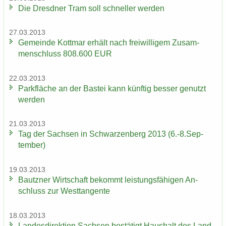
Die Dresd­ner Tram soll schnel­ler wer­den
27.03.2013
Ge­mein­de Kott­mar er­hält nach frei­wil­li­gem Zu­sam­
men­schluss 808.600 EUR
22.03.2013
Park­flä­che an der Bas­tei kann künf­tig bes­ser ge­nutzt
wer­den
21.03.2013
Tag der Sach­sen in Schwar­zen­berg 2013 (6.-8.Sep­
tem­ber)
19.03.2013
Bautz­ner Wirt­schaft be­kommt leis­tungs­fä­hi­gen An­
schluss zur West­tan­gen­te
18.03.2013
Lan­des­di­rek­ti­on Sach­sen be­stä­tigt Haus­halt des Land­