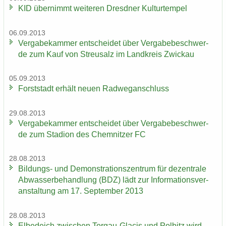
KID über­nimmt wei­te­ren Dresd­ner Kul­tur­tem­pel
06.09.2013
Ver­ga­be­kam­mer ent­schei­det über Ver­ga­be­be­schwer­
de zum Kauf von Streu­salz im Land­kreis Zwi­ckau
05.09.2013
Forst­stadt er­hält neuen Rad­weg­an­schluss
29.08.2013
Ver­ga­be­kam­mer ent­schei­det über Ver­ga­be­be­schwer­
de zum Sta­di­on des Chem­nit­zer FC
28.08.2013
Bildungs-​ und De­mons­tra­ti­ons­zen­trum für de­zen­tra­le
Ab­was­ser­be­hand­lung (BDZ) lädt zur In­for­ma­ti­ons­ver­
an­stal­tung am 17. Sep­tem­ber 2013
28.08.2013
El­be­deich zwi­schen Torgau-​Glacis und Pol­bitz wird