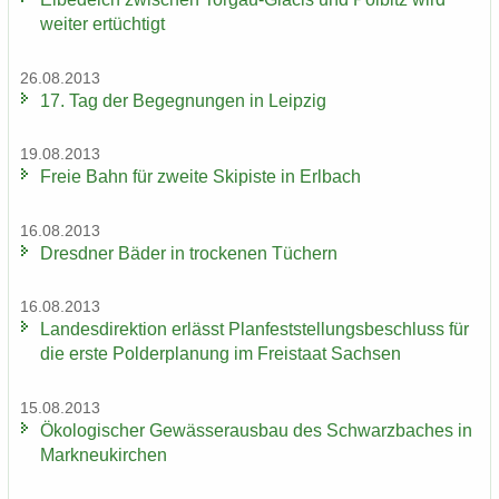
wei­ter er­tüch­tigt
26.08.2013
17. Tag der Be­geg­nun­gen in Leip­zig
19.08.2013
Freie Bahn für zwei­te Ski­pis­te in Erl­bach
16.08.2013
Dresd­ner Bäder in tro­cke­nen Tü­chern
16.08.2013
Lan­des­di­rek­ti­on er­lässt Plan­fest­stel­lungs­be­schluss für
die erste Pol­der­pla­nung im Frei­staat Sach­sen
15.08.2013
Öko­lo­gi­scher Ge­wäs­ser­aus­bau des Schwarz­ba­ches in
Mark­neu­kir­chen