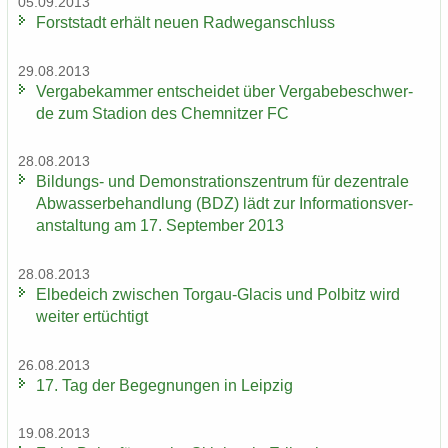
05.09.2013
Forst­stadt er­hält neuen Rad­weg­an­schluss
29.08.2013
Ver­ga­be­kam­mer ent­schei­det über Ver­ga­be­be­schwer­
de zum Sta­di­on des Chem­nit­zer FC
28.08.2013
Bildungs-​ und De­mons­tra­ti­ons­zen­trum für de­zen­tra­le
Ab­was­ser­be­hand­lung (BDZ) lädt zur In­for­ma­ti­ons­ver­
an­stal­tung am 17. Sep­tem­ber 2013
28.08.2013
El­be­deich zwi­schen Torgau-​Glacis und Pol­bitz wird
wei­ter er­tüch­tigt
26.08.2013
17. Tag der Be­geg­nun­gen in Leip­zig
19.08.2013