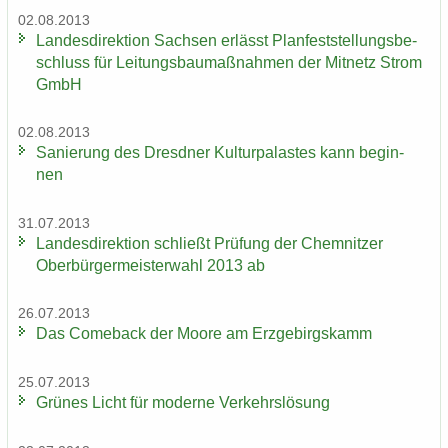
02.08.2013
Lan­des­di­rek­ti­on Sach­sen er­lässt Plan­fest­stel­lungs­be­
schluss für Lei­tungs­bau­maß­nah­men der Mit­netz Strom
GmbH
02.08.2013
Sa­nie­rung des Dresd­ner Kul­tur­pa­las­tes kann be­gin­
nen
31.07.2013
Lan­des­di­rek­ti­on schließt Prü­fung der Chem­nit­zer
Ober­bür­ger­meis­ter­wahl 2013 ab
26.07.2013
Das Come­back der Moore am Erz­ge­birgs­kamm
25.07.2013
Grü­nes Licht für mo­der­ne Ver­kehrs­lö­sung