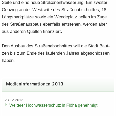
Seite und eine neue Stra­ßen­ent­wäs­se­rung. Ein zwei­ter
Geh­weg an der West­sei­te des Stra­ßen­ab­schnit­tes, 18
Längs­park­plät­ze sowie ein Wende­platz sol­len im Zuge
des Stra­ßen­aus­baus eben­falls ent­ste­hen, wer­den aber
aus an­de­ren Quel­len fi­nan­ziert.
Den Aus­bau des Stra­ßen­ab­schnit­tes will die Stadt Baut­
zen bis zum Ende des lau­fen­den Jah­res ab­ge­schlos­sen
haben.
Me­di­en­in­for­ma­tio­nen 2013
23.12.2013
Wei­te­rer Hoch­was­ser­schutz in Flöha ge­neh­migt