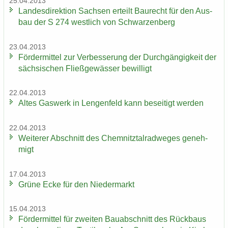
25.04.2013
Lan­des­di­rek­ti­on Sach­sen er­teilt Bau­recht für den Aus­
bau der S 274 west­lich von Schwar­zen­berg
23.04.2013
För­der­mit­tel zur Ver­bes­se­rung der Durch­gän­gig­keit der
säch­si­schen Fließ­ge­wäs­ser be­wil­ligt
22.04.2013
Altes Gas­werk in Len­gen­feld kann be­sei­tigt wer­den
22.04.2013
Wei­te­rer Ab­schnitt des Chem­nitz­tal­rad­we­ges ge­neh­
migt
17.04.2013
Grüne Ecke für den Nie­der­markt
15.04.2013
För­der­mit­tel für zwei­ten Bau­ab­schnitt des Rück­baus