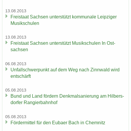
13.08.2013
Frei­staat Sach­sen un­ter­stützt kom­mu­na­le Leip­zi­ger
Mu­sik­schu­len
13.08.2013
Frei­staat Sach­sen un­ter­stützt Mu­sik­schu­len In Ost­
sach­sen
06.08.2013
Un­fall­schwer­punkt auf dem Weg nach Zinn­wald wird
ent­schärft
05.08.2013
Bund und Land för­dern Denk­mal­sa­nie­rung am Hil­bers­
dor­fer Ran­gier­bahn­hof
05.08.2013
För­der­mit­tel für den Eu­ba­er Bach in Chem­nitz