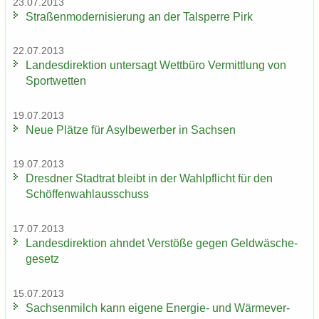
23.07.2013
Stra­ßen­mo­der­ni­sie­rung an der Tal­sper­re Pirk
22.07.2013
Lan­des­di­rek­ti­on un­ter­sagt Wett­bü­ro Ver­mitt­lung von
Sport­wet­ten
19.07.2013
Neue Plät­ze für Asyl­be­wer­ber in Sach­sen
19.07.2013
Dresd­ner Stadt­rat bleibt in der Wahl­pflicht für den
Schöf­fen­wahl­aus­schuss
17.07.2013
Lan­des­di­rek­ti­on ahn­det Ver­stö­ße gegen Geld­wä­sche­
ge­setz
15.07.2013
Sach­sen­milch kann ei­ge­ne Energie-​ und Wär­me­ver­