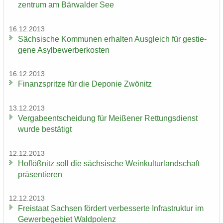
zen­trum am Bär­wal­der See
16.12.2013
Säch­si­sche Kom­mu­nen er­hal­ten Aus­gleich für ge­stie­
ge­ne Asyl­be­wer­ber­kos­ten
16.12.2013
Fi­nanz­sprit­ze für die De­po­nie Zwö­nitz
13.12.2013
Ver­ga­be­ent­schei­dung für Mei­ße­ner Ret­tungs­dienst
wurde be­stä­tigt
12.12.2013
Hof­löß­nitz soll die säch­si­sche Wein­kul­tur­land­schaft
prä­sen­tie­ren
12.12.2013
Frei­staat Sach­sen för­dert ver­bes­ser­te In­fra­struk­tur im
Ge­wer­be­ge­biet Wald­po­lenz