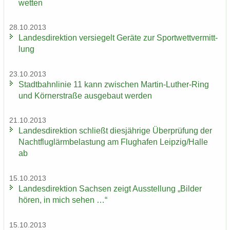
wet­ten
28.10.2013
Lan­des­di­rek­ti­on ver­sie­gelt Ge­rä­te zur Sport­wett­ver­mitt­
lung
23.10.2013
Stadt­bahn­li­nie 11 kann zwi­schen Martin-​Luther-Ring
und Körn­er­stra­ße aus­ge­baut wer­den
21.10.2013
Lan­des­di­rek­ti­on schließt dies­jäh­ri­ge Über­prü­fung der
Nacht­flug­lärm­be­las­tung am Flug­ha­fen Leip­zig/Halle
ab
15.10.2013
Lan­des­di­rek­ti­on Sach­sen zeigt Aus­stel­lung „Bil­der
hören, in mich sehen …“
15.10.2013