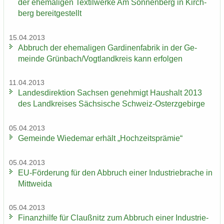
der ehe­ma­li­gen Tex­til­wer­ke Am Son­nen­berg in Kirch­
berg be­reit­ge­stellt
15.04.2013
Ab­bruch der ehe­ma­li­gen Gar­di­nen­fa­brik in der Ge­
mein­de Grün­bach/Vogt­land­kreis kann er­fol­gen
11.04.2013
Lan­des­di­rek­ti­on Sach­sen ge­neh­migt Haus­halt 2013
des Land­krei­ses Säch­si­sche Schweiz-​Osterzgebirge
05.04.2013
Ge­mein­de Wie­de­mar er­hält „Hoch­zeits­prä­mie“
05.04.2013
EU-​Förderung für den Ab­bruch einer In­dus­trie­bra­che in
Mitt­wei­da
05.04.2013
Fi­nanz­hil­fe für Clau­ß­nitz zum Ab­bruch einer In­dus­trie­