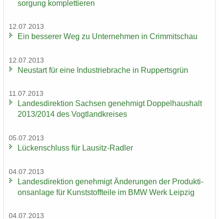
sor­gung kom­plet­tie­ren
12.07.2013
Ein bes­se­rer Weg zu Un­ter­neh­men in Crim­mit­schau
12.07.2013
Neu­start für eine In­dus­trie­bra­che in Rup­perts­grün
11.07.2013
Lan­des­di­rek­ti­on Sach­sen ge­neh­migt Dop­pel­haus­halt
2013/2014 des Vogt­land­krei­ses
05.07.2013
Lü­cken­schluss für Lausitz-​Radler
04.07.2013
Lan­des­di­rek­ti­on ge­neh­migt Än­de­run­gen der Pro­duk­ti­
ons­an­la­ge für Kunst­stoff­tei­le im BMW Werk Leip­zig
04.07.2013