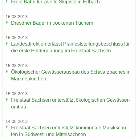
Freie Bahn für zwei­te Ski­pis­te in Erl­bach
16.08.2013
Dresd­ner Bäder in tro­cke­nen Tü­chern
16.08.2013
Lan­des­di­rek­ti­on er­lässt Plan­fest­stel­lungs­be­schluss für
die erste Pol­der­pla­nung im Frei­staat Sach­sen
15.08.2013
Öko­lo­gi­scher Ge­wäs­ser­aus­bau des Schwarz­ba­ches in
Mark­neu­kir­chen
15.08.2013
Frei­staat Sach­sen un­ter­stützt öko­lo­gi­schen Ge­wäs­ser­
um­bau
14.08.2013
Frei­staat Sach­sen un­ter­stützt kom­mu­na­le Mu­sik­schu­
len in Südwest-​ und Mit­tel­sach­sen