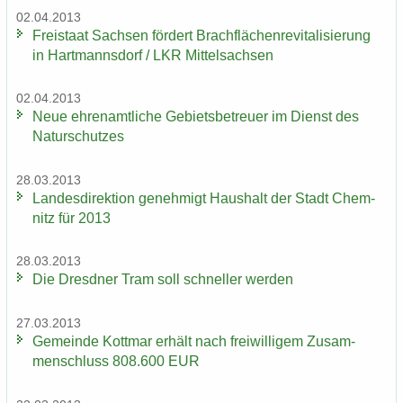
02.04.2013
Frei­staat Sach­sen för­dert Brach­flä­chen­re­vi­ta­li­sie­rung
in Hart­manns­dorf / LKR Mit­tel­sach­sen
02.04.2013
Neue eh­ren­amt­li­che Ge­biets­be­treu­er im Dienst des
Na­tur­schut­zes
28.03.2013
Lan­des­di­rek­ti­on ge­neh­migt Haus­halt der Stadt Chem­
nitz für 2013
28.03.2013
Die Dresd­ner Tram soll schnel­ler wer­den
27.03.2013
Ge­mein­de Kott­mar er­hält nach frei­wil­li­gem Zu­sam­
men­schluss 808.600 EUR