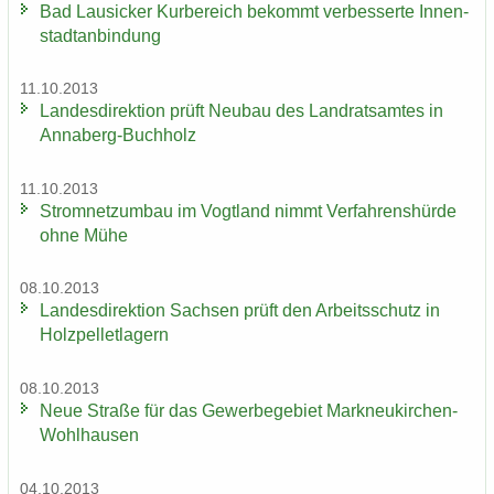
Bad Lau­si­cker Kur­be­reich be­kommt ver­bes­ser­te In­nen­
stadt­an­bin­dung
11.10.2013
Lan­des­di­rek­ti­on prüft Neu­bau des Land­rats­am­tes in
Annaberg-​Buchholz
11.10.2013
Strom­netz­um­bau im Vogt­land nimmt Ver­fah­rens­hür­de
ohne Mühe
08.10.2013
Lan­des­di­rek­ti­on Sach­sen prüft den Ar­beits­schutz in
Holz­pel­let­la­gern
08.10.2013
Neue Stra­ße für das Ge­wer­be­ge­biet Markneukirchen-​
Wohlhausen
04.10.2013