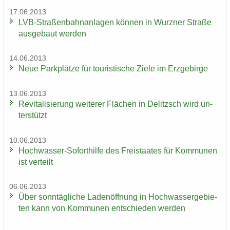
17.06.2013
LVB-​Straßenbahnanlagen kön­nen in Wurz­ner Stra­ße
aus­ge­baut wer­den
14.06.2013
Neue Park­plät­ze für tou­ris­ti­sche Ziele im Erz­ge­bir­ge
13.06.2013
Re­vi­ta­li­sie­rung wei­te­rer Flä­chen in De­litzsch wird un­
ter­stützt
10.06.2013
Hochwasser-​Soforthilfe des Frei­staa­tes für Kom­mu­nen
ist ver­teilt
06.06.2013
Über sonn­täg­li­che La­den­öff­nung in Hoch­was­ser­ge­bie­
ten kann von Kom­mu­nen ent­schie­den wer­den