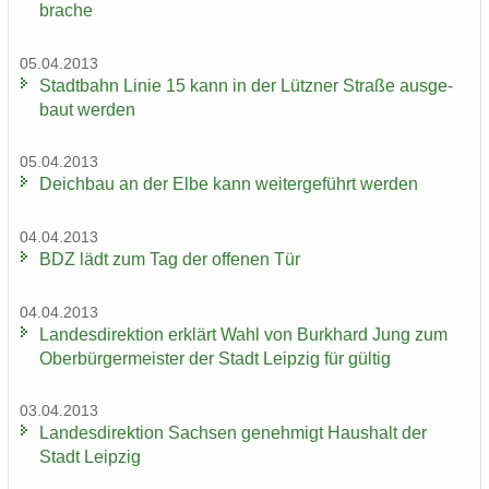
bra­che
05.04.2013
Stadt­bahn Linie 15 kann in der Lütz­ner Stra­ße aus­ge­
baut wer­den
05.04.2013
Deich­bau an der Elbe kann wei­ter­ge­führt wer­den
04.04.2013
BDZ lädt zum Tag der of­fe­nen Tür
04.04.2013
Lan­des­di­rek­ti­on er­klärt Wahl von Burk­hard Jung zum
Ober­bür­ger­meis­ter der Stadt Leip­zig für gül­tig
03.04.2013
Lan­des­di­rek­ti­on Sach­sen ge­neh­migt Haus­halt der
Stadt Leip­zig