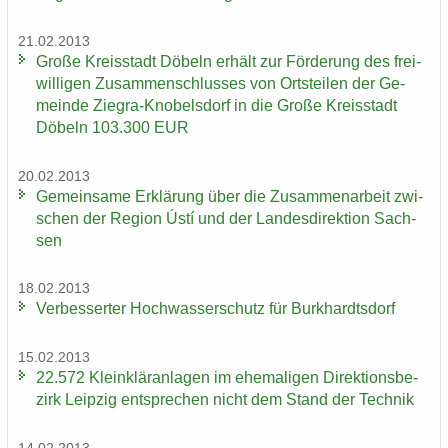
21.02.2013
Große Kreis­stadt Dö­beln er­hält zur För­de­rung des frei­
wil­li­gen Zu­sam­men­schlus­ses von Orts­tei­len der Ge­
mein­de Ziegra-​Knobelsdorf in die Große Kreis­stadt
Dö­beln 103.300 EUR
20.02.2013
Ge­mein­sa­me Er­klä­rung über die Zu­sam­men­ar­beit zwi­
schen der Re­gi­on Ústí und der Lan­des­di­rek­ti­on Sach­
sen
18.02.2013
Ver­bes­ser­ter Hoch­was­ser­schutz für Burk­hardts­dorf
15.02.2013
22.572 Klein­klär­an­la­gen im ehe­ma­li­gen Di­rek­ti­ons­be­
zirk Leip­zig ent­spre­chen nicht dem Stand der Tech­nik