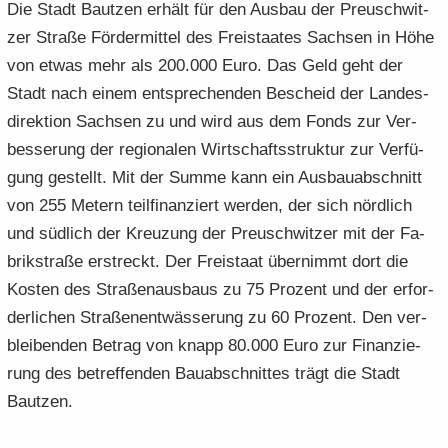
Die Stadt Baut­zen er­hält für den Aus­bau der Preu­sch­wit­
e
e
­
t
a
­
zer Stra­ße Förder­mittel des Frei­staa­tes Sach­sen in Höhe
n
n
o
i
­
m
­
­
n
­
von etwas mehr als 200.000 Euro. Das Geld geht der
t
a
d
d
o
i
­
Stadt nach einem ent­spre­chen­den Be­scheid der Landes­
e
e
n
­
t
direktion Sach­sen zu und wird aus dem Fonds zur Ver­
N
N
o
i
bes­se­rung der regio­nalen Wirt­schafts­struk­tur zur Ver­fü­
a
a
n
­
gung ge­stellt. Mit der Summe kann ei­n Aus­bau­ab­schnitt
­
­
o
v
v
von 255 Me­tern teil­fi­nan­ziert wer­den, der sich nörd­lich
n
i
i
und süd­lich der Kreu­zung der Preu­sch­wit­zer mit der Fa­
­
­
brik­stra­ße er­streckt. Der Frei­staat über­nimmt dort die
g
g
Kos­ten des Stra­ßen­aus­baus zu 75 Pro­zent und der er­for­
a
a
­
der­li­chen Stra­ßen­ent­wäs­se­rung zu 60 Pro­zent. Den ver­
­
t
t
blei­ben­den Be­trag von knapp 80.000 Euro zur Fi­nan­zie­
i
i
rung des be­tref­fen­den Bau­ab­schnit­tes trägt die Stadt
­
­
Baut­zen.
o
o
n
n