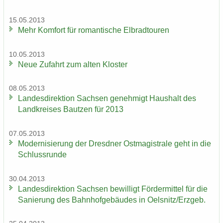
15.05.2013
Mehr Kom­fort für ro­man­ti­sche El­brad­tou­ren
10.05.2013
Neue Zu­fahrt zum alten Klos­ter
08.05.2013
Lan­des­di­rek­ti­on Sach­sen ge­neh­migt Haus­halt des
Land­krei­ses Baut­zen für 2013
07.05.2013
Mo­der­ni­sie­rung der Dresd­ner Ost­ma­gis­tra­le geht in die
Schluss­run­de
30.04.2013
Lan­des­di­rek­ti­on Sach­sen be­wil­ligt För­der­mit­tel für die
Sa­nie­rung des Bahn­hof­ge­bäu­des in Oels­nitz/Erz­geb.