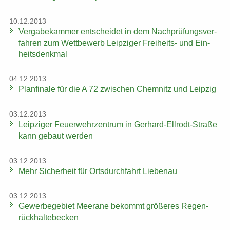
10.12.2013
Ver­ga­be­kam­mer ent­schei­det in dem Nach­prü­fungs­ver­
fah­ren zum Wett­be­werb Leip­zi­ger Freiheits-​ und Ein­
heits­denk­mal
04.12.2013
Plan­fi­na­le für die A 72 zwi­schen Chem­nitz und Leip­zig
03.12.2013
Leip­zi­ger Feu­er­wehr­zen­trum in Gerhard-​Ellrodt-Straße
kann ge­baut wer­den
03.12.2013
Mehr Si­cher­heit für Orts­durch­fahrt Lie­be­nau
03.12.2013
Ge­wer­be­ge­biet Meer­a­ne be­kommt grö­ße­res Re­gen­
rück­hal­te­be­cken