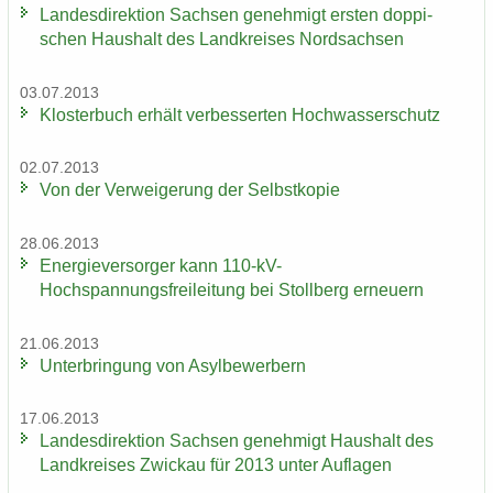
Lan­des­di­rek­ti­on Sach­sen ge­neh­migt ers­ten dop­pi­
schen Haus­halt des Land­krei­ses Nord­sach­sen
03.07.2013
Klos­ter­buch er­hält ver­bes­ser­ten Hoch­was­ser­schutz
02.07.2013
Von der Ver­wei­ge­rung der Selbst­ko­pie
28.06.2013
En­er­gie­ver­sor­ger kann 110-​kV-
Hochspannungsfreileitung bei Stoll­berg er­neu­ern
21.06.2013
Un­ter­brin­gung von Asyl­be­wer­bern
17.06.2013
Lan­des­di­rek­ti­on Sach­sen ge­neh­migt Haus­halt des
Land­krei­ses Zwi­ckau für 2013 unter Auf­la­gen