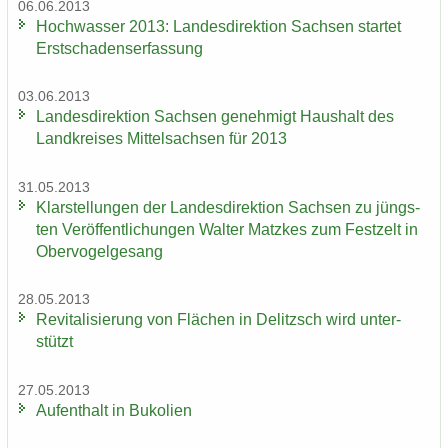
06.06.2013
Hoch­was­ser 2013: Lan­des­di­rek­ti­on Sach­sen star­tet
Erst­scha­dens­er­fas­sung
03.06.2013
Lan­des­di­rek­ti­on Sach­sen ge­neh­migt Haus­halt des
Land­krei­ses Mit­tel­sach­sen für 2013
31.05.2013
Klar­stel­lun­gen der Lan­des­di­rek­ti­on Sach­sen zu jüngs­
ten Ver­öf­fent­li­chun­gen Wal­ter Matz­kes zum Fest­zelt in
Ober­vo­gel­ge­sang
28.05.2013
Re­vi­ta­li­sie­rung von Flä­chen in De­litzsch wird un­ter­
stützt
27.05.2013
Auf­ent­halt in Bu­ko­li­en