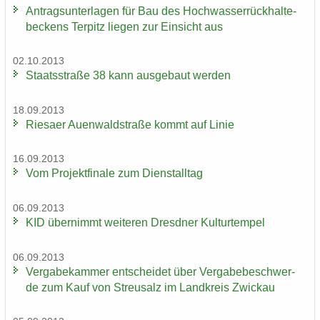
An­trags­un­ter­la­gen für Bau des Hoch­was­ser­rück­hal­te­
be­ckens Ter­pitz lie­gen zur Ein­sicht aus
02.10.2013
Staats­stra­ße 38 kann aus­ge­baut wer­den
18.09.2013
Rie­sa­er Au­en­wald­stra­ße kommt auf Linie
16.09.2013
Vom Pro­jekt­fi­na­le zum Dienst­all­tag
06.09.2013
KID über­nimmt wei­te­ren Dresd­ner Kul­tur­tem­pel
06.09.2013
Ver­ga­be­kam­mer ent­schei­det über Ver­ga­be­be­schwer­
de zum Kauf von Streu­salz im Land­kreis Zwi­ckau