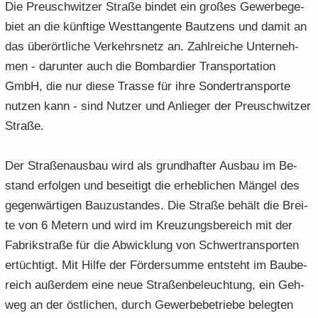
Die Preu­sch­wit­zer Stra­ße bin­det ein gro­ßes Ge­wer­be­ge­
biet an die künf­ti­ge West­tan­gen­te Baut­zens und damit an
das über­ört­li­che Ver­kehrs­netz an. Zahl­rei­che Un­ter­neh­
men - dar­un­ter auch die Bom­bar­dier Trans­por­ta­ti­on
GmbH, die nur diese Tras­se für ihre Son­der­trans­por­te
nut­zen kann - sind Nut­zer und Anlie­ger der Preu­sch­wit­zer
Stra­ße.
Der Stra­ßen­aus­bau wird als grund­haf­ter Aus­bau im Be­
stand er­fol­gen und be­sei­tigt die er­heb­li­chen Män­gel des
ge­gen­wär­ti­gen Bau­zu­stan­des. Die Stra­ße be­hält die Brei­
te von 6 Me­tern und wird im Kreu­zungs­be­reich mit der
Fa­brik­stra­ße für die Ab­wick­lung von Schwer­trans­por­ten
er­tüch­tigt. Mit Hilfe der För­der­sum­me ent­steht im Bau­be­
reich au­ßer­dem eine neue Straßenbe­leuchtung, ein Geh­
weg an der öst­li­chen, durch Ge­wer­be­be­trie­be be­leg­ten