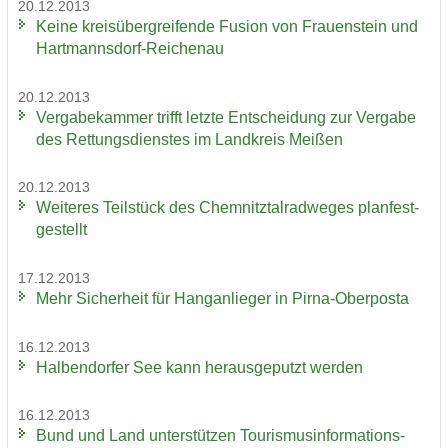
20.12.2013
Keine kreis­über­grei­fen­de Fu­si­on von Frau­en­stein und
Hartmannsdorf-​Reichenau
20.12.2013
Ver­ga­be­kam­mer trifft letz­te Ent­schei­dung zur Ver­ga­be
des Ret­tungs­diens­tes im Land­kreis Mei­ßen
20.12.2013
Wei­te­res Teil­stück des Chem­nitz­tal­rad­we­ges plan­fest­
ge­stellt
17.12.2013
Mehr Si­cher­heit für Hang­an­lie­ger in Pirna-​Oberposta
16.12.2013
Hal­ben­dor­fer See kann her­aus­ge­putzt wer­den
16.12.2013
Bund und Land un­ter­stüt­zen Tou­ris­mus­in­for­ma­ti­ons­