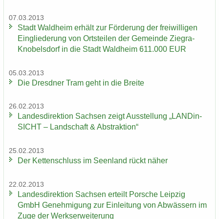
07.03.2013
Stadt Wald­heim er­hält zur För­de­rung der frei­wil­li­gen
Ein­glie­de­rung von Orts­tei­len der Ge­mein­de Ziegra-​
Knobelsdorf in die Stadt Wald­heim 611.000 EUR
05.03.2013
Die Dresd­ner Tram geht in die Brei­te
26.02.2013
Lan­des­di­rek­ti­on Sach­sen zeigt Aus­stel­lung „LAN­Din­
SICHT – Land­schaft & Abs­trak­ti­on“
25.02.2013
Der Ket­ten­schluss im Se­en­land rückt näher
22.02.2013
Lan­des­di­rek­ti­on Sach­sen er­teilt Por­sche Leip­zig
GmbH Ge­neh­mi­gung zur Ein­lei­tung von Ab­wäs­sern im
Zuge der Werks­er­wei­te­rung