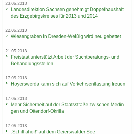
23.05.2013
Lan­des­di­rek­ti­on Sach­sen ge­neh­migt Dop­pel­haus­halt
des Erz­ge­birgs­krei­ses für 2013 und 2014
22.05.2013
Wie­sen­gra­ben in Dresden-​Weißig wird neu ge­bet­tet
21.05.2013
Frei­staat un­ter­stützt Ar­beit der Suchtberatungs-​ und
Be­hand­lungs­stel­len
17.05.2013
Ho­yers­wer­da kann sich auf Ver­kehrs­ent­las­tung freu­en
17.05.2013
Mehr Si­cher­heit auf der Staats­stra­ße zwi­schen Me­din­
gen und Ottendorf-​Okrilla
17.05.2013
„Schiff ahoi!“ auf dem Gei­ers­wal­der See