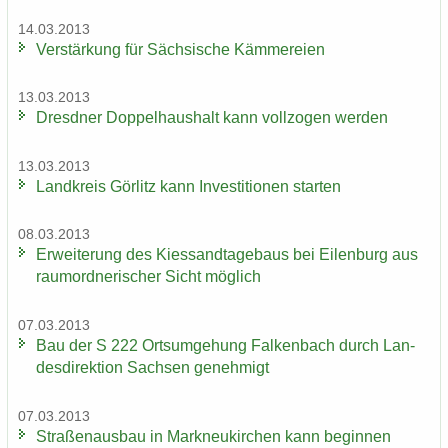
14.03.2013
Ver­stär­kung für Säch­si­sche Käm­me­rei­en
13.03.2013
Dresd­ner Dop­pel­haus­halt kann voll­zo­gen wer­den
13.03.2013
Land­kreis Gör­litz kann In­ves­ti­tio­nen star­ten
08.03.2013
Er­wei­te­rung des Kies­sand­ta­ge­baus bei Ei­len­burg aus
raum­ord­ne­ri­scher Sicht mög­lich
07.03.2013
Bau der S 222 Orts­um­ge­hung Fal­ken­bach durch Lan­
des­di­rek­ti­on Sach­sen ge­neh­migt
07.03.2013
Stra­ßen­aus­bau in Mark­neu­kir­chen kann be­gin­nen