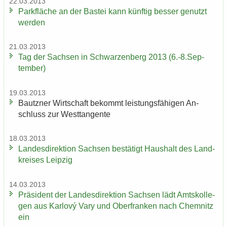
22.03.2013
Park­flä­che an der Bas­tei kann künf­tig bes­ser ge­nutzt
wer­den
21.03.2013
Tag der Sach­sen in Schwar­zen­berg 2013 (6.-8.Sep­
tem­ber)
19.03.2013
Bautz­ner Wirt­schaft be­kommt leis­tungs­fä­hi­gen An­
schluss zur West­tan­gen­te
18.03.2013
Lan­des­di­rek­ti­on Sach­sen be­stä­tigt Haus­halt des Land­
krei­ses Leip­zig
14.03.2013
Prä­si­dent der Lan­des­di­rek­ti­on Sach­sen lädt Amts­kol­le­
gen aus Karlový Vary und Ober­fran­ken nach Chem­nitz
ein