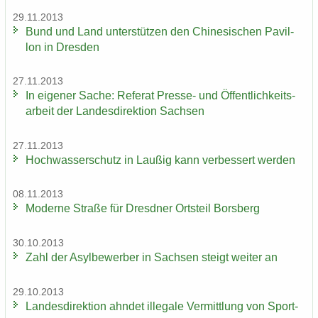
29.11.2013
Bund und Land un­ter­stüt­zen den Chi­ne­si­schen Pa­vil­
lon in Dres­den
27.11.2013
In ei­ge­ner Sache: Re­fe­rat Presse-​ und Öf­fent­lich­keits­
ar­beit der Lan­des­di­rek­ti­on Sach­sen
27.11.2013
Hoch­was­ser­schutz in Lau­ßig kann ver­bes­sert wer­den
08.11.2013
Mo­der­ne Stra­ße für Dresd­ner Orts­teil Borsberg
30.10.2013
Zahl der Asyl­be­wer­ber in Sach­sen steigt wei­ter an
29.10.2013
Lan­des­di­rek­ti­on ahn­det il­le­ga­le Ver­mitt­lung von Sport­