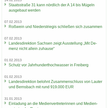
14.02.2013
Staats­stra­ße 31 kann nörd­lich der A 14 bis Mü­geln
aus­ge­baut wer­den
07.02.2013
Roß­wein und Nie­der­s­trie­gis schlie­ßen sich zu­sam­men
07.02.2013
Lan­des­di­rek­ti­on Sach­sen zeigt Aus­stel­lung „Mit De­
menz nicht al­lein zu­hau­se“
01.02.2013
Schutz vor Jahr­hun­dert­hoch­was­ser in Frei­berg
01.02.2013
Lan­des­di­rek­ti­on be­lohnt Zu­sam­men­schluss von Lau­ter
und Berns­bach mit rund 919.000 EUR
31.01.2013
Ein­la­dung an die Me­di­en­ver­tre­te­rin­nen und Me­di­en­