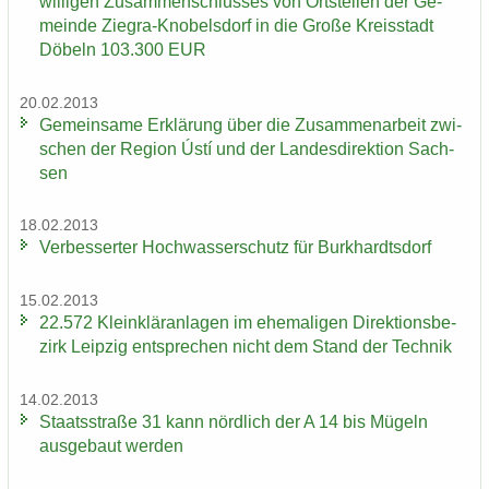
wil­li­gen Zu­sam­men­schlus­ses von Orts­tei­len der Ge­
mein­de Ziegra-​Knobelsdorf in die Große Kreis­stadt
Dö­beln 103.300 EUR
20.02.2013
Ge­mein­sa­me Er­klä­rung über die Zu­sam­men­ar­beit zwi­
schen der Re­gi­on Ústí und der Lan­des­di­rek­ti­on Sach­
sen
18.02.2013
Ver­bes­ser­ter Hoch­was­ser­schutz für Burk­hardts­dorf
15.02.2013
22.572 Klein­klär­an­la­gen im ehe­ma­li­gen Di­rek­ti­ons­be­
zirk Leip­zig ent­spre­chen nicht dem Stand der Tech­nik
14.02.2013
Staats­stra­ße 31 kann nörd­lich der A 14 bis Mü­geln
aus­ge­baut wer­den