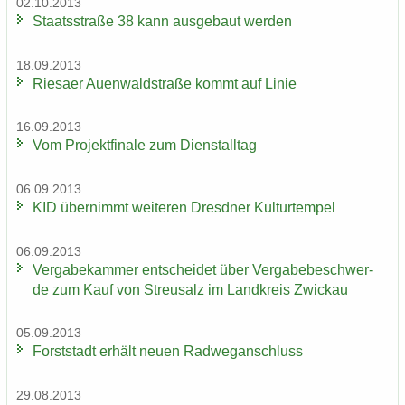
02.10.2013
Staats­stra­ße 38 kann aus­ge­baut wer­den
18.09.2013
Rie­sa­er Au­en­wald­stra­ße kommt auf Linie
16.09.2013
Vom Pro­jekt­fi­na­le zum Dienst­all­tag
06.09.2013
KID über­nimmt wei­te­ren Dresd­ner Kul­tur­tem­pel
06.09.2013
Ver­ga­be­kam­mer ent­schei­det über Ver­ga­be­be­schwer­
de zum Kauf von Streu­salz im Land­kreis Zwi­ckau
05.09.2013
Forst­stadt er­hält neuen Rad­weg­an­schluss
29.08.2013