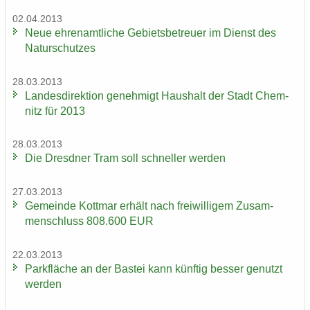
02.04.2013
Neue eh­ren­amt­li­che Ge­biets­be­treu­er im Dienst des
Na­tur­schut­zes
28.03.2013
Lan­des­di­rek­ti­on ge­neh­migt Haus­halt der Stadt Chem­
nitz für 2013
28.03.2013
Die Dresd­ner Tram soll schnel­ler wer­den
27.03.2013
Ge­mein­de Kott­mar er­hält nach frei­wil­li­gem Zu­sam­
men­schluss 808.600 EUR
22.03.2013
Park­flä­che an der Bas­tei kann künf­tig bes­ser ge­nutzt
wer­den