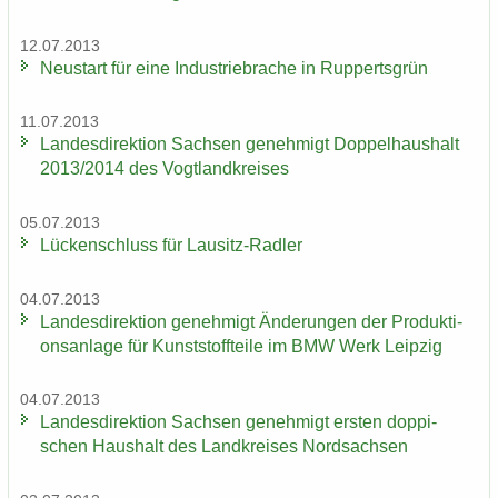
12.07.2013
Neu­start für eine In­dus­trie­bra­che in Rup­perts­grün
11.07.2013
Lan­des­di­rek­ti­on Sach­sen ge­neh­migt Dop­pel­haus­halt
2013/2014 des Vogt­land­krei­ses
05.07.2013
Lü­cken­schluss für Lausitz-​Radler
04.07.2013
Lan­des­di­rek­ti­on ge­neh­migt Än­de­run­gen der Pro­duk­ti­
ons­an­la­ge für Kunst­stoff­tei­le im BMW Werk Leip­zig
04.07.2013
Lan­des­di­rek­ti­on Sach­sen ge­neh­migt ers­ten dop­pi­
schen Haus­halt des Land­krei­ses Nord­sach­sen