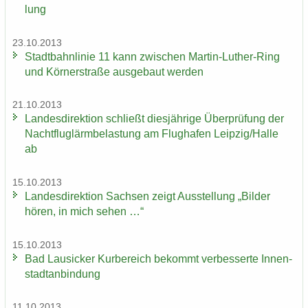
lung
23.10.2013
Stadt­bahn­li­nie 11 kann zwi­schen Martin-​Luther-Ring
und Körn­er­stra­ße aus­ge­baut wer­den
21.10.2013
Lan­des­di­rek­ti­on schließt dies­jäh­ri­ge Über­prü­fung der
Nacht­flug­lärm­be­las­tung am Flug­ha­fen Leip­zig/Halle
ab
15.10.2013
Lan­des­di­rek­ti­on Sach­sen zeigt Aus­stel­lung „Bil­der
hören, in mich sehen …“
15.10.2013
Bad Lau­si­cker Kur­be­reich be­kommt ver­bes­ser­te In­nen­
stadt­an­bin­dung
11.10.2013