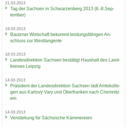
21.03.2013
Tag der Sach­sen in Schwar­zen­berg 2013 (6.-8.Sep­
tem­ber)
19.03.2013
Bautz­ner Wirt­schaft be­kommt leis­tungs­fä­hi­gen An­
schluss zur West­tan­gen­te
18.03.2013
Lan­des­di­rek­ti­on Sach­sen be­stä­tigt Haus­halt des Land­
krei­ses Leip­zig
14.03.2013
Prä­si­dent der Lan­des­di­rek­ti­on Sach­sen lädt Amts­kol­le­
gen aus Karlový Vary und Ober­fran­ken nach Chem­nitz
ein
14.03.2013
Ver­stär­kung für Säch­si­sche Käm­me­rei­en