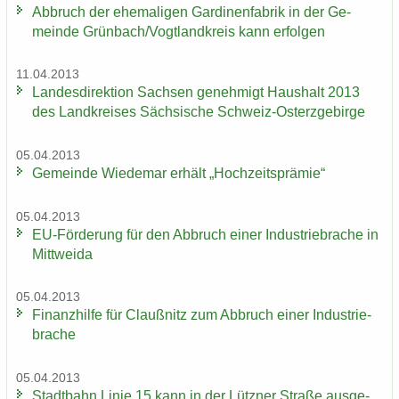
Ab­bruch der ehe­ma­li­gen Gar­di­nen­fa­brik in der Ge­
mein­de Grün­bach/Vogt­land­kreis kann er­fol­gen
11.04.2013
Lan­des­di­rek­ti­on Sach­sen ge­neh­migt Haus­halt 2013
des Land­krei­ses Säch­si­sche Schweiz-​Osterzgebirge
05.04.2013
Ge­mein­de Wie­de­mar er­hält „Hoch­zeits­prä­mie“
05.04.2013
EU-​Förderung für den Ab­bruch einer In­dus­trie­bra­che in
Mitt­wei­da
05.04.2013
Fi­nanz­hil­fe für Clau­ß­nitz zum Ab­bruch einer In­dus­trie­
bra­che
05.04.2013
Stadt­bahn Linie 15 kann in der Lütz­ner Stra­ße aus­ge­