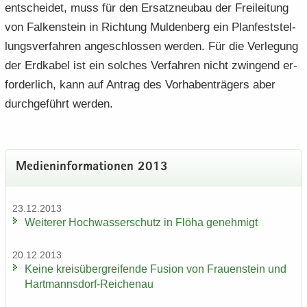
ent­schei­det, muss für den Er­satzneubau der Frei­lei­tung
von Fal­ken­stein in Rich­tung Mul­den­berg ein Planfeststel­
lungsverfahren an­ge­schlos­sen wer­den. Für die Ver­le­gung
der Erd­ka­bel ist ein sol­ches Ver­fah­ren nicht zwin­gend er­
for­der­lich, kann auf An­trag des Vor­ha­ben­trä­gers aber
durch­ge­führt wer­den.
Me­di­en­in­for­ma­tio­nen 2013
23.12.2013
Wei­te­rer Hoch­was­ser­schutz in Flöha ge­neh­migt
20.12.2013
Keine kreis­über­grei­fen­de Fu­si­on von Frau­en­stein und
Hartmannsdorf-​Reichenau