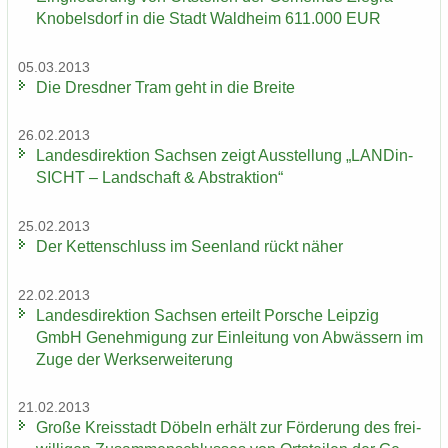
Knobelsdorf in die Stadt Wald­heim 611.000 EUR
05.03.2013
Die Dresd­ner Tram geht in die Brei­te
26.02.2013
Lan­des­di­rek­ti­on Sach­sen zeigt Aus­stel­lung „LAN­Din­
SICHT – Land­schaft & Abs­trak­ti­on“
25.02.2013
Der Ket­ten­schluss im Se­en­land rückt näher
22.02.2013
Lan­des­di­rek­ti­on Sach­sen er­teilt Por­sche Leip­zig
GmbH Ge­neh­mi­gung zur Ein­lei­tung von Ab­wäs­sern im
Zuge der Werks­er­wei­te­rung
21.02.2013
Große Kreis­stadt Dö­beln er­hält zur För­de­rung des frei­