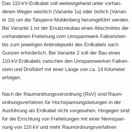
Das 110-​kV-Erdkabel soll wei­test­ge­hend unter vorhan­
denen Wegen west­lich (Va­ri­an­te 1a) oder öst­lich (Va­ri­an­
te 1b) um die Tal­sperre Mul­den­berg her­um­ge­führt wer­den.
Bei Va­ri­an­te 1 ist der Ersatzneu­bau eines Ab­schnit­tes der
vor­han­de­nen Frei­lei­tung vom Um­spann­werk Fal­kenstein
bis zum je­wei­li­gen An­bin­de­punkt des Erd­ka­bels nach
Gun­zen erfor­derlich. Bei Va­ri­an­te 2 soll der Bau eines
110-​kV-Erdkabels zwi­schen den Um­spann­wer­ken Fal­ken­
stein und Droß­dorf mit einer Länge von ca. 14 Kilo­meter
er­fol­gen.
Nach der Raum­ord­nungs­ver­ord­nung (RoV) sind Raum­
ord­nungs­ver­fah­ren für Hoch­span­nungs­lei­tun­gen in der
Aus­füh­rung als Erd­ka­bel nicht vor­ge­se­hen. Hin­ge­gen sind
für die Er­rich­tung von Frei­lei­tun­gen mit einer Nenn­span­
nung von 110 kV und mehr Raum­ord­nungs­ver­fah­ren