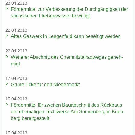
23.04.2013
För­der­mit­tel zur Ver­bes­se­rung der Durch­gän­gig­keit der
säch­si­schen Fließ­ge­wäs­ser be­wil­ligt
22.04.2013
Altes Gas­werk in Len­gen­feld kann be­sei­tigt wer­den
22.04.2013
Wei­te­rer Ab­schnitt des Chem­nitz­tal­rad­we­ges ge­neh­
migt
17.04.2013
Grüne Ecke für den Nie­der­markt
15.04.2013
För­der­mit­tel für zwei­ten Bau­ab­schnitt des Rück­baus
der ehe­ma­li­gen Tex­til­wer­ke Am Son­nen­berg in Kirch­
berg be­reit­ge­stellt
15.04.2013