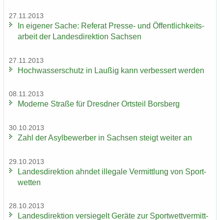
27.11.2013
In ei­ge­ner Sache: Re­fe­rat Presse-​ und Öf­fent­lich­keits­
ar­beit der Lan­des­di­rek­ti­on Sach­sen
27.11.2013
Hoch­was­ser­schutz in Lau­ßig kann ver­bes­sert wer­den
08.11.2013
Mo­der­ne Stra­ße für Dresd­ner Orts­teil Borsberg
30.10.2013
Zahl der Asyl­be­wer­ber in Sach­sen steigt wei­ter an
29.10.2013
Lan­des­di­rek­ti­on ahn­det il­le­ga­le Ver­mitt­lung von Sport­
wet­ten
28.10.2013
Lan­des­di­rek­ti­on ver­sie­gelt Ge­rä­te zur Sport­wett­ver­mitt­