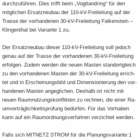
durch­zu­füh­ren. Dies trifft beim „Vogt­land­ring“ für den
mög­li­chen Er­satz­neu­bau der 110-​kV-Freileitung auf der
Tras­se der vor­han­de­nen 30-​kV-Freileitung Fal­ken­stein –
Klin­gen­thal bei Va­ri­an­te 1 zu.
Der Er­satz­neu­bau die­ser 110-​kV-Freileitung soll je­doch
genau auf der Tras­se der vor­handenen 30-​kV-Freileitung
er­fol­gen. Zudem wer­den die neuen Mas­ten stand­ort­gleich
zu den vor­han­de­nen Mas­ten der 30-​kV-Freileitung er­rich­
tet und in Er­schei­nungs­bild und Di­men­sio­nie­rung den vor­
han­de­nen Mas­ten an­ge­gli­chen. Des­halb ist nicht mit
neuen Raum­nut­zungs­kon­flik­ten zu rech­nen, die einer Ra­
um­ver­träg­lich­keits­prü­fung be­dür­fen. Für das Vor­ha­ben
kann auf ein Raum­ord­nungs­ver­fah­ren ver­zich­tet wer­den.
Falls sich MIT­NETZ STROM für die Pla­nungs­va­ri­an­te 1