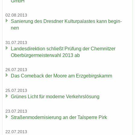
GmbH
02.08.2013
Sa­nie­rung des Dresd­ner Kul­tur­pa­las­tes kann be­gin­
nen
31.07.2013
Lan­des­di­rek­ti­on schließt Prü­fung der Chem­nit­zer
Ober­bür­ger­meis­ter­wahl 2013 ab
26.07.2013
Das Come­back der Moore am Erz­ge­birgs­kamm
25.07.2013
Grü­nes Licht für mo­der­ne Ver­kehrs­lö­sung
23.07.2013
Stra­ßen­mo­der­ni­sie­rung an der Tal­sper­re Pirk
22.07.2013