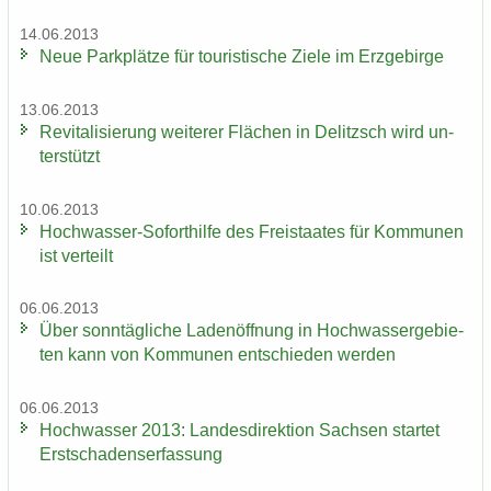
14.06.2013
Neue Park­plät­ze für tou­ris­ti­sche Ziele im Erz­ge­bir­ge
13.06.2013
Re­vi­ta­li­sie­rung wei­te­rer Flä­chen in De­litzsch wird un­
ter­stützt
10.06.2013
Hochwasser-​Soforthilfe des Frei­staa­tes für Kom­mu­nen
ist ver­teilt
06.06.2013
Über sonn­täg­li­che La­den­öff­nung in Hoch­was­ser­ge­bie­
ten kann von Kom­mu­nen ent­schie­den wer­den
06.06.2013
Hoch­was­ser 2013: Lan­des­di­rek­ti­on Sach­sen star­tet
Erst­scha­dens­er­fas­sung