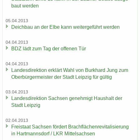
baut wer­den
05.04.2013
Deich­bau an der Elbe kann wei­ter­ge­führt wer­den
04.04.2013
BDZ lädt zum Tag der of­fe­nen Tür
04.04.2013
Lan­des­di­rek­ti­on er­klärt Wahl von Burk­hard Jung zum
Ober­bür­ger­meis­ter der Stadt Leip­zig für gül­tig
03.04.2013
Lan­des­di­rek­ti­on Sach­sen ge­neh­migt Haus­halt der
Stadt Leip­zig
02.04.2013
Frei­staat Sach­sen för­dert Brach­flä­chen­re­vi­ta­li­sie­rung
in Hart­manns­dorf / LKR Mit­tel­sach­sen