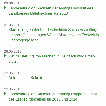
03.06.2013
Lan­des­di­rek­ti­on Sach­sen ge­neh­migt Haus­halt des
Land­krei­ses Mit­tel­sach­sen für 2013
31.05.2013
Klar­stel­lun­gen der Lan­des­di­rek­ti­on Sach­sen zu jüngs­
ten Ver­öf­fent­li­chun­gen Wal­ter Matz­kes zum Fest­zelt in
Ober­vo­gel­ge­sang
28.05.2013
Re­vi­ta­li­sie­rung von Flä­chen in De­litzsch wird un­ter­
stützt
27.05.2013
Auf­ent­halt in Bu­ko­li­en
23.05.2013
Lan­des­di­rek­ti­on Sach­sen ge­neh­migt Dop­pel­haus­halt
des Erz­ge­birgs­krei­ses für 2013 und 2014