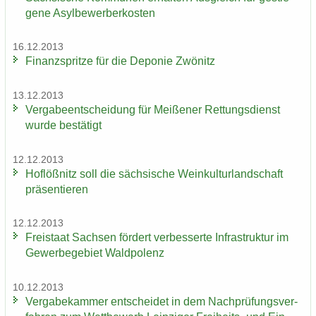
ge­ne Asyl­be­wer­ber­kos­ten
16.12.2013
Fi­nanz­sprit­ze für die De­po­nie Zwö­nitz
13.12.2013
Ver­ga­be­ent­schei­dung für Mei­ße­ner Ret­tungs­dienst
wurde be­stä­tigt
12.12.2013
Hof­löß­nitz soll die säch­si­sche Wein­kul­tur­land­schaft
prä­sen­tie­ren
12.12.2013
Frei­staat Sach­sen för­dert ver­bes­ser­te In­fra­struk­tur im
Ge­wer­be­ge­biet Wald­po­lenz
10.12.2013
Ver­ga­be­kam­mer ent­schei­det in dem Nach­prü­fungs­ver­