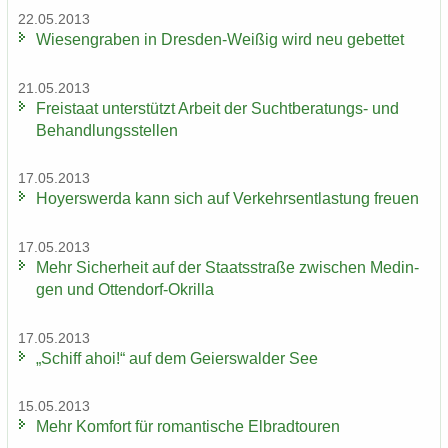
22.05.2013
Wie­sen­gra­ben in Dresden-​Weißig wird neu ge­bet­tet
21.05.2013
Frei­staat un­ter­stützt Ar­beit der Suchtberatungs-​ und
Be­hand­lungs­stel­len
17.05.2013
Ho­yers­wer­da kann sich auf Ver­kehrs­ent­las­tung freu­en
17.05.2013
Mehr Si­cher­heit auf der Staats­stra­ße zwi­schen Me­din­
gen und Ottendorf-​Okrilla
17.05.2013
„Schiff ahoi!“ auf dem Gei­ers­wal­der See
15.05.2013
Mehr Kom­fort für ro­man­ti­sche El­brad­tou­ren