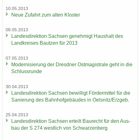
10.05.2013
Neue Zu­fahrt zum alten Klos­ter
08.05.2013
Lan­des­di­rek­ti­on Sach­sen ge­neh­migt Haus­halt des
Land­krei­ses Baut­zen für 2013
07.05.2013
Mo­der­ni­sie­rung der Dresd­ner Ost­ma­gis­tra­le geht in die
Schluss­run­de
30.04.2013
Lan­des­di­rek­ti­on Sach­sen be­wil­ligt För­der­mit­tel für die
Sa­nie­rung des Bahn­hof­ge­bäu­des in Oels­nitz/Erz­geb.
25.04.2013
Lan­des­di­rek­ti­on Sach­sen er­teilt Bau­recht für den Aus­
bau der S 274 west­lich von Schwar­zen­berg