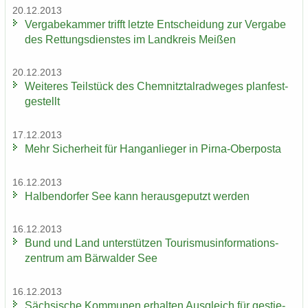
20.12.2013
Ver­ga­be­kam­mer trifft letz­te Ent­schei­dung zur Ver­ga­be
des Ret­tungs­diens­tes im Land­kreis Mei­ßen
20.12.2013
Wei­te­res Teil­stück des Chem­nitz­tal­rad­we­ges plan­fest­
ge­stellt
17.12.2013
Mehr Si­cher­heit für Hang­an­lie­ger in Pirna-​Oberposta
16.12.2013
Hal­ben­dor­fer See kann her­aus­ge­putzt wer­den
16.12.2013
Bund und Land un­ter­stüt­zen Tou­ris­mus­in­for­ma­ti­ons­
zen­trum am Bär­wal­der See
16.12.2013
Säch­si­sche Kom­mu­nen er­hal­ten Aus­gleich für ge­stie­