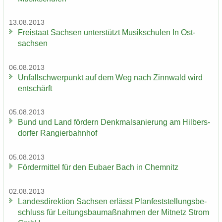
13.08.2013
Frei­staat Sach­sen un­ter­stützt Mu­sik­schu­len In Ost­
sach­sen
06.08.2013
Un­fall­schwer­punkt auf dem Weg nach Zinn­wald wird
ent­schärft
05.08.2013
Bund und Land för­dern Denk­mal­sa­nie­rung am Hil­bers­
dor­fer Ran­gier­bahn­hof
05.08.2013
För­der­mit­tel für den Eu­ba­er Bach in Chem­nitz
02.08.2013
Lan­des­di­rek­ti­on Sach­sen er­lässt Plan­fest­stel­lungs­be­
schluss für Lei­tungs­bau­maß­nah­men der Mit­netz Strom