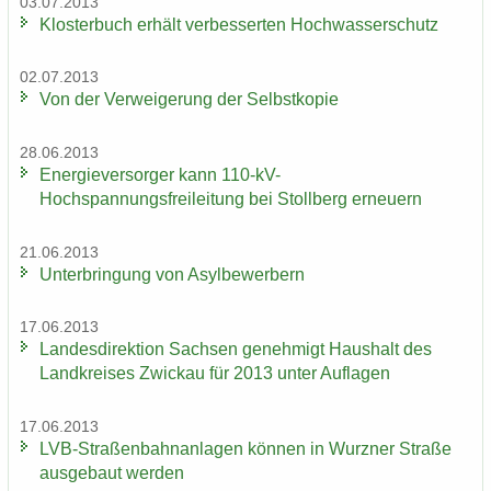
03.07.2013
Klos­ter­buch er­hält ver­bes­ser­ten Hoch­was­ser­schutz
02.07.2013
Von der Ver­wei­ge­rung der Selbst­ko­pie
28.06.2013
En­er­gie­ver­sor­ger kann 110-​kV-
Hochspannungsfreileitung bei Stoll­berg er­neu­ern
21.06.2013
Un­ter­brin­gung von Asyl­be­wer­bern
17.06.2013
Lan­des­di­rek­ti­on Sach­sen ge­neh­migt Haus­halt des
Land­krei­ses Zwi­ckau für 2013 unter Auf­la­gen
17.06.2013
LVB-​Straßenbahnanlagen kön­nen in Wurz­ner Stra­ße
aus­ge­baut wer­den