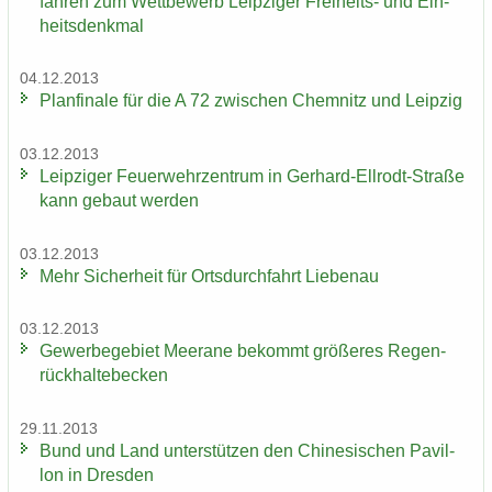
fah­ren zum Wett­be­werb Leip­zi­ger Freiheits-​ und Ein­
heits­denk­mal
04.12.2013
Plan­fi­na­le für die A 72 zwi­schen Chem­nitz und Leip­zig
03.12.2013
Leip­zi­ger Feu­er­wehr­zen­trum in Gerhard-​Ellrodt-Straße
kann ge­baut wer­den
03.12.2013
Mehr Si­cher­heit für Orts­durch­fahrt Lie­be­nau
03.12.2013
Ge­wer­be­ge­biet Meer­a­ne be­kommt grö­ße­res Re­gen­
rück­hal­te­be­cken
29.11.2013
Bund und Land un­ter­stüt­zen den Chi­ne­si­schen Pa­vil­
lon in Dres­den