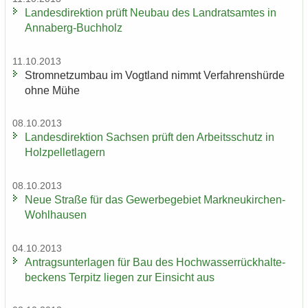
Lan­des­di­rek­ti­on prüft Neu­bau des Land­rats­am­tes in
Annaberg-​Buchholz
11.10.2013
Strom­netz­um­bau im Vogt­land nimmt Ver­fah­rens­hür­de
ohne Mühe
08.10.2013
Lan­des­di­rek­ti­on Sach­sen prüft den Ar­beits­schutz in
Holz­pel­let­la­gern
08.10.2013
Neue Stra­ße für das Ge­wer­be­ge­biet Markneukirchen-​
Wohlhausen
04.10.2013
An­trags­un­ter­la­gen für Bau des Hoch­was­ser­rück­hal­te­
be­ckens Ter­pitz lie­gen zur Ein­sicht aus