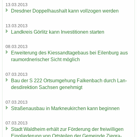
13.03.2013
Dresd­ner Dop­pel­haus­halt kann voll­zo­gen wer­den
13.03.2013
Land­kreis Gör­litz kann In­ves­ti­tio­nen star­ten
08.03.2013
Er­wei­te­rung des Kies­sand­ta­ge­baus bei Ei­len­burg aus
raum­ord­ne­ri­scher Sicht mög­lich
07.03.2013
Bau der S 222 Orts­um­ge­hung Fal­ken­bach durch Lan­
des­di­rek­ti­on Sach­sen ge­neh­migt
07.03.2013
Stra­ßen­aus­bau in Mark­neu­kir­chen kann be­gin­nen
07.03.2013
Stadt Wald­heim er­hält zur För­de­rung der frei­wil­li­gen
Ein­glie­de­rung von Orts­tei­len der Ge­mein­de Ziegra-​