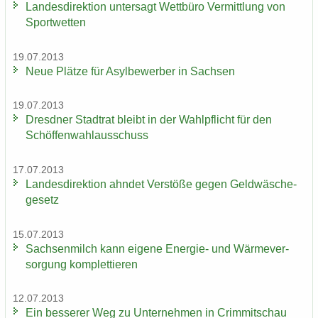
Lan­des­di­rek­ti­on un­ter­sagt Wett­bü­ro Ver­mitt­lung von
Sport­wet­ten
19.07.2013
Neue Plät­ze für Asyl­be­wer­ber in Sach­sen
19.07.2013
Dresd­ner Stadt­rat bleibt in der Wahl­pflicht für den
Schöf­fen­wahl­aus­schuss
17.07.2013
Lan­des­di­rek­ti­on ahn­det Ver­stö­ße gegen Geld­wä­sche­
ge­setz
15.07.2013
Sach­sen­milch kann ei­ge­ne Energie-​ und Wär­me­ver­
sor­gung kom­plet­tie­ren
12.07.2013
Ein bes­se­rer Weg zu Un­ter­neh­men in Crim­mit­schau