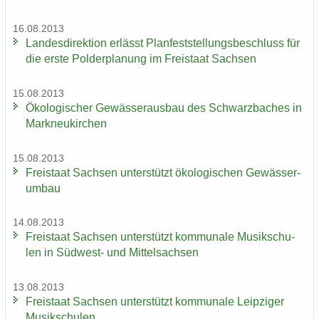
16.08.2013
Lan­des­di­rek­ti­on er­lässt Plan­fest­stel­lungs­be­schluss für
die erste Pol­der­pla­nung im Frei­staat Sach­sen
15.08.2013
Öko­lo­gi­scher Ge­wäs­ser­aus­bau des Schwarz­ba­ches in
Mark­neu­kir­chen
15.08.2013
Frei­staat Sach­sen un­ter­stützt öko­lo­gi­schen Ge­wäs­ser­
um­bau
14.08.2013
Frei­staat Sach­sen un­ter­stützt kom­mu­na­le Mu­sik­schu­
len in Südwest-​ und Mit­tel­sach­sen
13.08.2013
Frei­staat Sach­sen un­ter­stützt kom­mu­na­le Leip­zi­ger
Mu­sik­schu­len