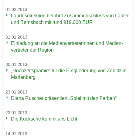
01.02.2013
Lan­des­di­rek­ti­on be­lohnt Zu­sam­men­schluss von Lau­ter
und Berns­bach mit rund 919.000 EUR
31.01.2013
Ein­la­dung an die Me­di­en­ver­tre­te­rin­nen und Me­di­en­
ver­tre­ter der Re­gi­on
30.01.2013
„Hoch­zeits­prä­mie“ für die Ein­glie­de­rung von Zö­blitz in
Ma­ri­en­berg
23.01.2013
Diana Ru­scher prä­sen­tiert „Spiel mit den Far­ben“
23.01.2013
Die Kuck­sche kommt ans Licht
14.01.2013