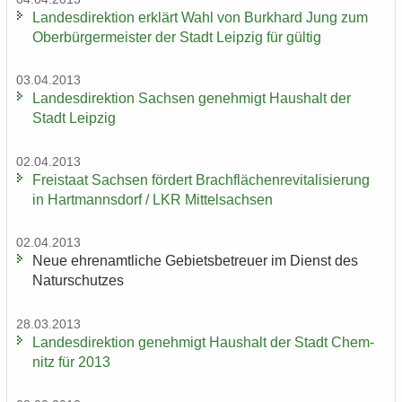
Lan­des­di­rek­ti­on er­klärt Wahl von Burk­hard Jung zum
Ober­bür­ger­meis­ter der Stadt Leip­zig für gül­tig
03.04.2013
Lan­des­di­rek­ti­on Sach­sen ge­neh­migt Haus­halt der
Stadt Leip­zig
02.04.2013
Frei­staat Sach­sen för­dert Brach­flä­chen­re­vi­ta­li­sie­rung
in Hart­manns­dorf / LKR Mit­tel­sach­sen
02.04.2013
Neue eh­ren­amt­li­che Ge­biets­be­treu­er im Dienst des
Na­tur­schut­zes
28.03.2013
Lan­des­di­rek­ti­on ge­neh­migt Haus­halt der Stadt Chem­
nitz für 2013