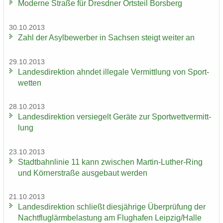
Mo­der­ne Stra­ße für Dresd­ner Orts­teil Borsberg
30.10.2013
Zahl der Asyl­be­wer­ber in Sach­sen steigt wei­ter an
29.10.2013
Lan­des­di­rek­ti­on ahn­det il­le­ga­le Ver­mitt­lung von Sport­
wet­ten
28.10.2013
Lan­des­di­rek­ti­on ver­sie­gelt Ge­rä­te zur Sport­wett­ver­mitt­
lung
23.10.2013
Stadt­bahn­li­nie 11 kann zwi­schen Martin-​Luther-Ring
und Körn­er­stra­ße aus­ge­baut wer­den
21.10.2013
Lan­des­di­rek­ti­on schließt dies­jäh­ri­ge Über­prü­fung der
Nacht­flug­lärm­be­las­tung am Flug­ha­fen Leip­zig/Halle