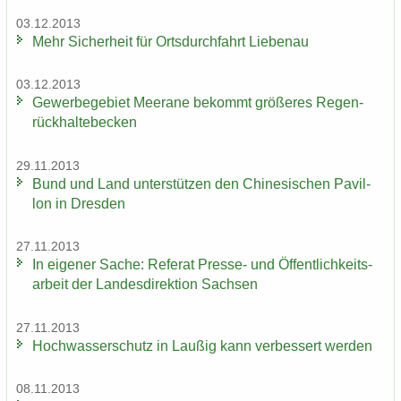
03.12.2013
Mehr Si­cher­heit für Orts­durch­fahrt Lie­be­nau
03.12.2013
Ge­wer­be­ge­biet Meer­a­ne be­kommt grö­ße­res Re­gen­
rück­hal­te­be­cken
29.11.2013
Bund und Land un­ter­stüt­zen den Chi­ne­si­schen Pa­vil­
lon in Dres­den
27.11.2013
In ei­ge­ner Sache: Re­fe­rat Presse-​ und Öf­fent­lich­keits­
ar­beit der Lan­des­di­rek­ti­on Sach­sen
27.11.2013
Hoch­was­ser­schutz in Lau­ßig kann ver­bes­sert wer­den
08.11.2013