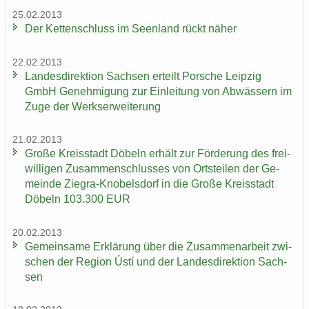
25.02.2013
Der Ket­ten­schluss im Se­en­land rückt näher
22.02.2013
Lan­des­di­rek­ti­on Sach­sen er­teilt Por­sche Leip­zig
GmbH Ge­neh­mi­gung zur Ein­lei­tung von Ab­wäs­sern im
Zuge der Werks­er­wei­te­rung
21.02.2013
Große Kreis­stadt Dö­beln er­hält zur För­de­rung des frei­
wil­li­gen Zu­sam­men­schlus­ses von Orts­tei­len der Ge­
mein­de Ziegra-​Knobelsdorf in die Große Kreis­stadt
Dö­beln 103.300 EUR
20.02.2013
Ge­mein­sa­me Er­klä­rung über die Zu­sam­men­ar­beit zwi­
schen der Re­gi­on Ústí und der Lan­des­di­rek­ti­on Sach­
sen