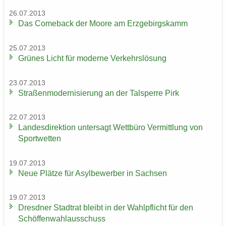
26.07.2013
Das Come­back der Moore am Erz­ge­birgs­kamm
25.07.2013
Grü­nes Licht für mo­der­ne Ver­kehrs­lö­sung
23.07.2013
Stra­ßen­mo­der­ni­sie­rung an der Tal­sper­re Pirk
22.07.2013
Lan­des­di­rek­ti­on un­ter­sagt Wett­bü­ro Ver­mitt­lung von
Sport­wet­ten
19.07.2013
Neue Plät­ze für Asyl­be­wer­ber in Sach­sen
19.07.2013
Dresd­ner Stadt­rat bleibt in der Wahl­pflicht für den
Schöf­fen­wahl­aus­schuss