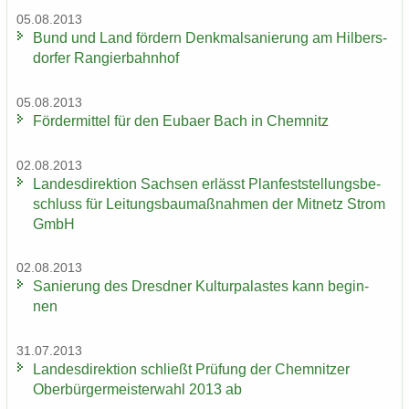
05.08.2013
Bund und Land för­dern Denk­mal­sa­nie­rung am Hil­bers­
dor­fer Ran­gier­bahn­hof
05.08.2013
För­der­mit­tel für den Eu­ba­er Bach in Chem­nitz
02.08.2013
Lan­des­di­rek­ti­on Sach­sen er­lässt Plan­fest­stel­lungs­be­
schluss für Lei­tungs­bau­maß­nah­men der Mit­netz Strom
GmbH
02.08.2013
Sa­nie­rung des Dresd­ner Kul­tur­pa­las­tes kann be­gin­
nen
31.07.2013
Lan­des­di­rek­ti­on schließt Prü­fung der Chem­nit­zer
Ober­bür­ger­meis­ter­wahl 2013 ab