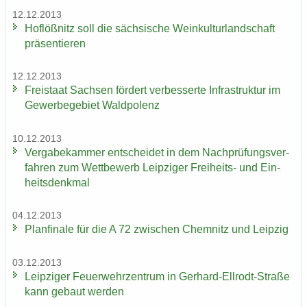
12.12.2013
Hof­löß­nitz soll die säch­si­sche Wein­kul­tur­land­schaft
prä­sen­tie­ren
12.12.2013
Frei­staat Sach­sen för­dert ver­bes­ser­te In­fra­struk­tur im
Ge­wer­be­ge­biet Wald­po­lenz
10.12.2013
Ver­ga­be­kam­mer ent­schei­det in dem Nach­prü­fungs­ver­
fah­ren zum Wett­be­werb Leip­zi­ger Freiheits-​ und Ein­
heits­denk­mal
04.12.2013
Plan­fi­na­le für die A 72 zwi­schen Chem­nitz und Leip­zig
03.12.2013
Leip­zi­ger Feu­er­wehr­zen­trum in Gerhard-​Ellrodt-Straße
kann ge­baut wer­den