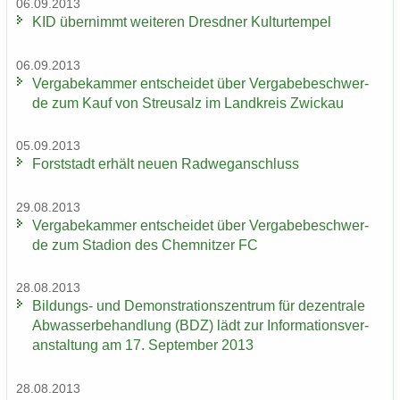
06.09.2013
KID über­nimmt wei­te­ren Dresd­ner Kul­tur­tem­pel
06.09.2013
Ver­ga­be­kam­mer ent­schei­det über Ver­ga­be­be­schwer­
de zum Kauf von Streu­salz im Land­kreis Zwi­ckau
05.09.2013
Forst­stadt er­hält neuen Rad­weg­an­schluss
29.08.2013
Ver­ga­be­kam­mer ent­schei­det über Ver­ga­be­be­schwer­
de zum Sta­di­on des Chem­nit­zer FC
28.08.2013
Bildungs-​ und De­mons­tra­ti­ons­zen­trum für de­zen­tra­le
Ab­was­ser­be­hand­lung (BDZ) lädt zur In­for­ma­ti­ons­ver­
an­stal­tung am 17. Sep­tem­ber 2013
28.08.2013