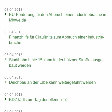
05.04.2013
EU-​Förderung für den Ab­bruch einer In­dus­trie­bra­che in
Mitt­wei­da
05.04.2013
Fi­nanz­hil­fe für Clau­ß­nitz zum Ab­bruch einer In­dus­trie­
bra­che
05.04.2013
Stadt­bahn Linie 15 kann in der Lütz­ner Stra­ße aus­ge­
baut wer­den
05.04.2013
Deich­bau an der Elbe kann wei­ter­ge­führt wer­den
04.04.2013
BDZ lädt zum Tag der of­fe­nen Tür
04.04.2013