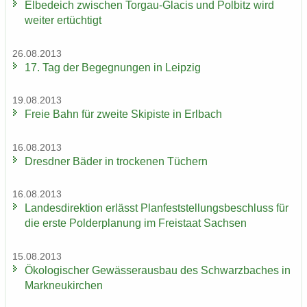
El­be­deich zwi­schen Torgau-​Glacis und Pol­bitz wird
wei­ter er­tüch­tigt
26.08.2013
17. Tag der Be­geg­nun­gen in Leip­zig
19.08.2013
Freie Bahn für zwei­te Ski­pis­te in Erl­bach
16.08.2013
Dresd­ner Bäder in tro­cke­nen Tü­chern
16.08.2013
Lan­des­di­rek­ti­on er­lässt Plan­fest­stel­lungs­be­schluss für
die erste Pol­der­pla­nung im Frei­staat Sach­sen
15.08.2013
Öko­lo­gi­scher Ge­wäs­ser­aus­bau des Schwarz­ba­ches in
Mark­neu­kir­chen