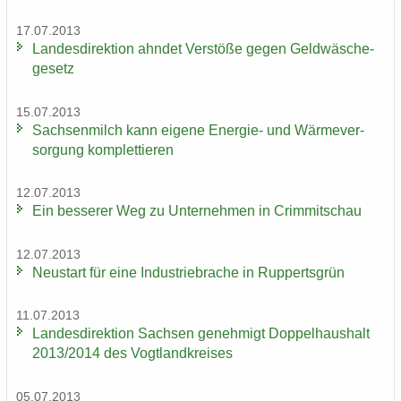
17.07.2013
Lan­des­di­rek­ti­on ahn­det Ver­stö­ße gegen Geld­wä­sche­
ge­setz
15.07.2013
Sach­sen­milch kann ei­ge­ne Energie-​ und Wär­me­ver­
sor­gung kom­plet­tie­ren
12.07.2013
Ein bes­se­rer Weg zu Un­ter­neh­men in Crim­mit­schau
12.07.2013
Neu­start für eine In­dus­trie­bra­che in Rup­perts­grün
11.07.2013
Lan­des­di­rek­ti­on Sach­sen ge­neh­migt Dop­pel­haus­halt
2013/2014 des Vogt­land­krei­ses
05.07.2013