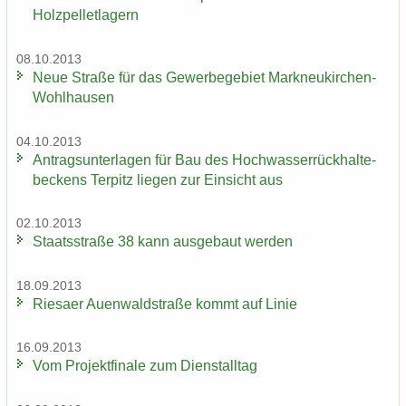
Holz­pel­let­la­gern
08.10.2013
Neue Stra­ße für das Ge­wer­be­ge­biet Markneukirchen-​
Wohlhausen
04.10.2013
An­trags­un­ter­la­gen für Bau des Hoch­was­ser­rück­hal­te­
be­ckens Ter­pitz lie­gen zur Ein­sicht aus
02.10.2013
Staats­stra­ße 38 kann aus­ge­baut wer­den
18.09.2013
Rie­sa­er Au­en­wald­stra­ße kommt auf Linie
16.09.2013
Vom Pro­jekt­fi­na­le zum Dienst­all­tag