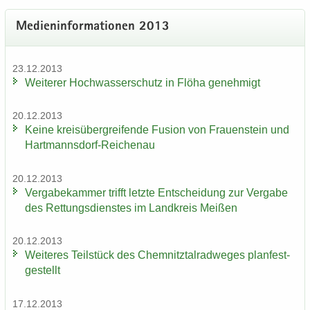
Me­di­en­in­for­ma­tio­nen 2013
23.12.2013
Wei­te­rer Hoch­was­ser­schutz in Flöha ge­neh­migt
20.12.2013
Keine kreis­über­grei­fen­de Fu­si­on von Frau­en­stein und
Hartmannsdorf-​Reichenau
20.12.2013
Ver­ga­be­kam­mer trifft letz­te Ent­schei­dung zur Ver­ga­be
des Ret­tungs­diens­tes im Land­kreis Mei­ßen
20.12.2013
Wei­te­res Teil­stück des Chem­nitz­tal­rad­we­ges plan­fest­
ge­stellt
17.12.2013