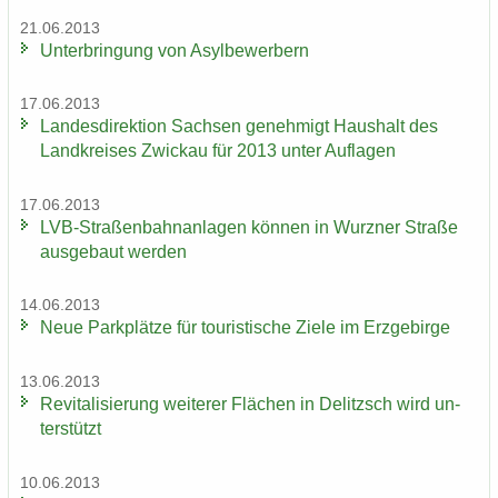
21.06.2013
Un­ter­brin­gung von Asyl­be­wer­bern
17.06.2013
Lan­des­di­rek­ti­on Sach­sen ge­neh­migt Haus­halt des
Land­krei­ses Zwi­ckau für 2013 unter Auf­la­gen
17.06.2013
LVB-​Straßenbahnanlagen kön­nen in Wurz­ner Stra­ße
aus­ge­baut wer­den
14.06.2013
Neue Park­plät­ze für tou­ris­ti­sche Ziele im Erz­ge­bir­ge
13.06.2013
Re­vi­ta­li­sie­rung wei­te­rer Flä­chen in De­litzsch wird un­
ter­stützt
10.06.2013