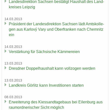
Lan­des­di­rek­ti­on Sach­sen be­stä­tigt Haus­halt des Land­
krei­ses Leip­zig
14.03.2013
Prä­si­dent der Lan­des­di­rek­ti­on Sach­sen lädt Amts­kol­le­
gen aus Karlový Vary und Ober­fran­ken nach Chem­nitz
ein
14.03.2013
Ver­stär­kung für Säch­si­sche Käm­me­rei­en
13.03.2013
Dresd­ner Dop­pel­haus­halt kann voll­zo­gen wer­den
13.03.2013
Land­kreis Gör­litz kann In­ves­ti­tio­nen star­ten
08.03.2013
Er­wei­te­rung des Kies­sand­ta­ge­baus bei Ei­len­burg aus
raum­ord­ne­ri­scher Sicht mög­lich