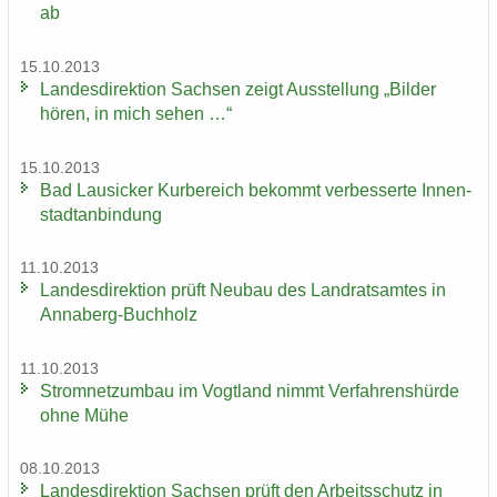
ab
15.10.2013
Lan­des­di­rek­ti­on Sach­sen zeigt Aus­stel­lung „Bil­der
hören, in mich sehen …“
15.10.2013
Bad Lau­si­cker Kur­be­reich be­kommt ver­bes­ser­te In­nen­
stadt­an­bin­dung
11.10.2013
Lan­des­di­rek­ti­on prüft Neu­bau des Land­rats­am­tes in
Annaberg-​Buchholz
11.10.2013
Strom­netz­um­bau im Vogt­land nimmt Ver­fah­rens­hür­de
ohne Mühe
08.10.2013
Lan­des­di­rek­ti­on Sach­sen prüft den Ar­beits­schutz in