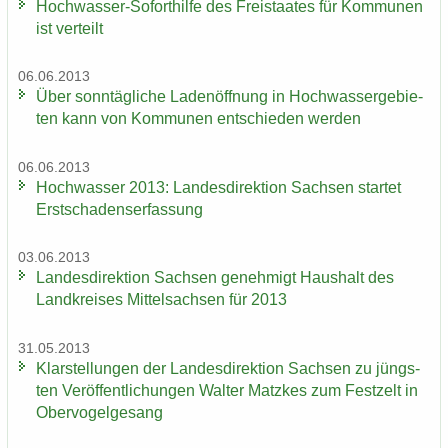
Hochwasser-​Soforthilfe des Frei­staa­tes für Kom­mu­nen
ist ver­teilt
06.06.2013
Über sonn­täg­li­che La­den­öff­nung in Hoch­was­ser­ge­bie­
ten kann von Kom­mu­nen ent­schie­den wer­den
06.06.2013
Hoch­was­ser 2013: Lan­des­di­rek­ti­on Sach­sen star­tet
Erst­scha­dens­er­fas­sung
03.06.2013
Lan­des­di­rek­ti­on Sach­sen ge­neh­migt Haus­halt des
Land­krei­ses Mit­tel­sach­sen für 2013
31.05.2013
Klar­stel­lun­gen der Lan­des­di­rek­ti­on Sach­sen zu jüngs­
ten Ver­öf­fent­li­chun­gen Wal­ter Matz­kes zum Fest­zelt in
Ober­vo­gel­ge­sang