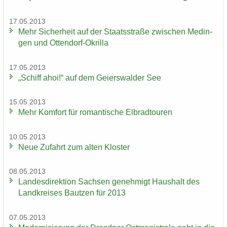
17.05.2013
Mehr Si­cher­heit auf der Staats­stra­ße zwi­schen Me­din­
gen und Ottendorf-​Okrilla
17.05.2013
„Schiff ahoi!“ auf dem Gei­ers­wal­der See
15.05.2013
Mehr Kom­fort für ro­man­ti­sche El­brad­tou­ren
10.05.2013
Neue Zu­fahrt zum alten Klos­ter
08.05.2013
Lan­des­di­rek­ti­on Sach­sen ge­neh­migt Haus­halt des
Land­krei­ses Baut­zen für 2013
07.05.2013