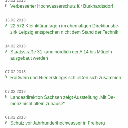
18.02.2013
Ver­bes­ser­ter Hoch­was­ser­schutz für Burk­hardts­dorf
15.02.2013
22.572 Klein­klär­an­la­gen im ehe­ma­li­gen Di­rek­ti­ons­be­
zirk Leip­zig ent­spre­chen nicht dem Stand der Tech­nik
14.02.2013
Staats­stra­ße 31 kann nörd­lich der A 14 bis Mü­geln
aus­ge­baut wer­den
07.02.2013
Roß­wein und Nie­der­s­trie­gis schlie­ßen sich zu­sam­men
07.02.2013
Lan­des­di­rek­ti­on Sach­sen zeigt Aus­stel­lung „Mit De­
menz nicht al­lein zu­hau­se“
01.02.2013
Schutz vor Jahr­hun­dert­hoch­was­ser in Frei­berg