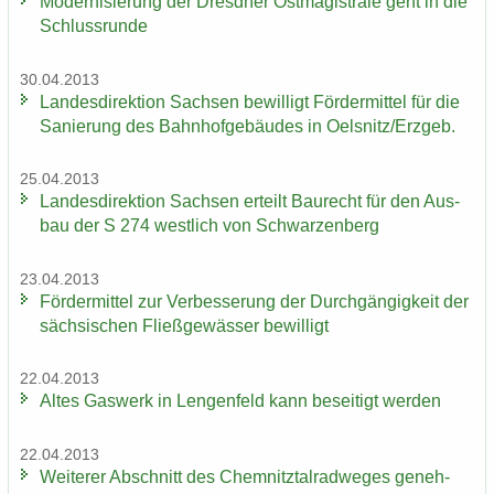
Mo­der­ni­sie­rung der Dresd­ner Ost­ma­gis­tra­le geht in die
Schluss­run­de
30.04.2013
Lan­des­di­rek­ti­on Sach­sen be­wil­ligt För­der­mit­tel für die
Sa­nie­rung des Bahn­hof­ge­bäu­des in Oels­nitz/Erz­geb.
25.04.2013
Lan­des­di­rek­ti­on Sach­sen er­teilt Bau­recht für den Aus­
bau der S 274 west­lich von Schwar­zen­berg
23.04.2013
För­der­mit­tel zur Ver­bes­se­rung der Durch­gän­gig­keit der
säch­si­schen Fließ­ge­wäs­ser be­wil­ligt
22.04.2013
Altes Gas­werk in Len­gen­feld kann be­sei­tigt wer­den
22.04.2013
Wei­te­rer Ab­schnitt des Chem­nitz­tal­rad­we­ges ge­neh­