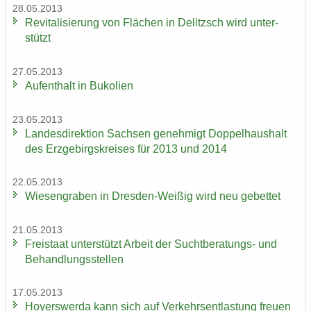
28.05.2013
Re­vi­ta­li­sie­rung von Flä­chen in De­litzsch wird un­ter­
stützt
27.05.2013
Auf­ent­halt in Bu­ko­li­en
23.05.2013
Lan­des­di­rek­ti­on Sach­sen ge­neh­migt Dop­pel­haus­halt
des Erz­ge­birgs­krei­ses für 2013 und 2014
22.05.2013
Wie­sen­gra­ben in Dresden-​Weißig wird neu ge­bet­tet
21.05.2013
Frei­staat un­ter­stützt Ar­beit der Suchtberatungs-​ und
Be­hand­lungs­stel­len
17.05.2013
Ho­yers­wer­da kann sich auf Ver­kehrs­ent­las­tung freu­en