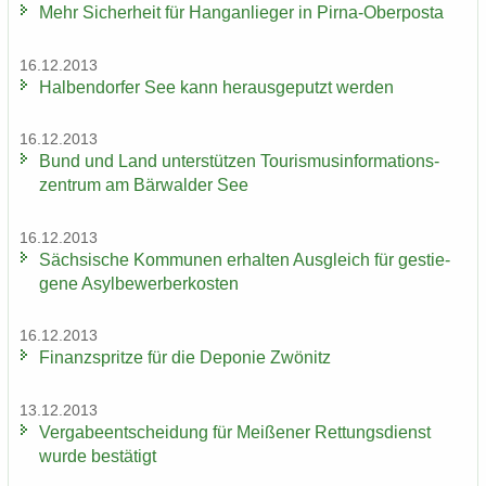
Mehr Si­cher­heit für Hang­an­lie­ger in Pirna-​Oberposta
16.12.2013
Hal­ben­dor­fer See kann her­aus­ge­putzt wer­den
16.12.2013
Bund und Land un­ter­stüt­zen Tou­ris­mus­in­for­ma­ti­ons­
zen­trum am Bär­wal­der See
16.12.2013
Säch­si­sche Kom­mu­nen er­hal­ten Aus­gleich für ge­stie­
ge­ne Asyl­be­wer­ber­kos­ten
16.12.2013
Fi­nanz­sprit­ze für die De­po­nie Zwö­nitz
13.12.2013
Ver­ga­be­ent­schei­dung für Mei­ße­ner Ret­tungs­dienst
wurde be­stä­tigt