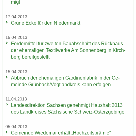
migt
17.04.2013
Grüne Ecke für den Nie­der­markt
15.04.2013
För­der­mit­tel für zwei­ten Bau­ab­schnitt des Rück­baus
der ehe­ma­li­gen Tex­til­wer­ke Am Son­nen­berg in Kirch­
berg be­reit­ge­stellt
15.04.2013
Ab­bruch der ehe­ma­li­gen Gar­di­nen­fa­brik in der Ge­
mein­de Grün­bach/Vogt­land­kreis kann er­fol­gen
11.04.2013
Lan­des­di­rek­ti­on Sach­sen ge­neh­migt Haus­halt 2013
des Land­krei­ses Säch­si­sche Schweiz-​Osterzgebirge
05.04.2013
Ge­mein­de Wie­de­mar er­hält „Hoch­zeits­prä­mie“