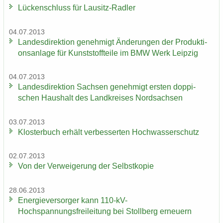
Lü­cken­schluss für Lausitz-​Radler
04.07.2013
Lan­des­di­rek­ti­on ge­neh­migt Än­de­run­gen der Pro­duk­ti­
ons­an­la­ge für Kunst­stoff­tei­le im BMW Werk Leip­zig
04.07.2013
Lan­des­di­rek­ti­on Sach­sen ge­neh­migt ers­ten dop­pi­
schen Haus­halt des Land­krei­ses Nord­sach­sen
03.07.2013
Klos­ter­buch er­hält ver­bes­ser­ten Hoch­was­ser­schutz
02.07.2013
Von der Ver­wei­ge­rung der Selbst­ko­pie
28.06.2013
En­er­gie­ver­sor­ger kann 110-​kV-
Hochspannungsfreileitung bei Stoll­berg er­neu­ern