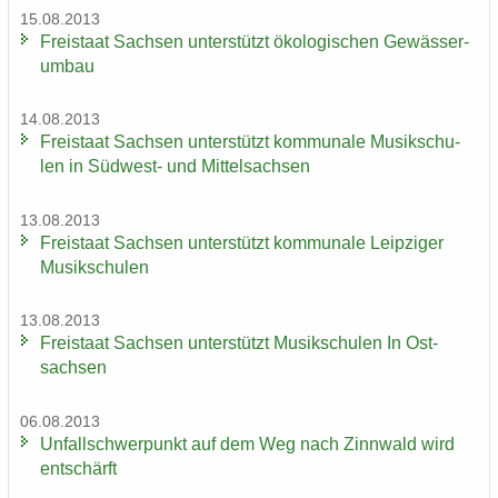
15.08.2013
Frei­staat Sach­sen un­ter­stützt öko­lo­gi­schen Ge­wäs­ser­
um­bau
14.08.2013
Frei­staat Sach­sen un­ter­stützt kom­mu­na­le Mu­sik­schu­
len in Südwest-​ und Mit­tel­sach­sen
13.08.2013
Frei­staat Sach­sen un­ter­stützt kom­mu­na­le Leip­zi­ger
Mu­sik­schu­len
13.08.2013
Frei­staat Sach­sen un­ter­stützt Mu­sik­schu­len In Ost­
sach­sen
06.08.2013
Un­fall­schwer­punkt auf dem Weg nach Zinn­wald wird
ent­schärft