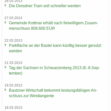
28.03.2013
Die Dresd­ner Tram soll schnel­ler wer­den
27.03.2013
Ge­mein­de Kott­mar er­hält nach frei­wil­li­gem Zu­sam­
men­schluss 808.600 EUR
22.03.2013
Park­flä­che an der Bas­tei kann künf­tig bes­ser ge­nutzt
wer­den
21.03.2013
Tag der Sach­sen in Schwar­zen­berg 2013 (6.-8.Sep­
tem­ber)
19.03.2013
Bautz­ner Wirt­schaft be­kommt leis­tungs­fä­hi­gen An­
schluss zur West­tan­gen­te
18.03.2013