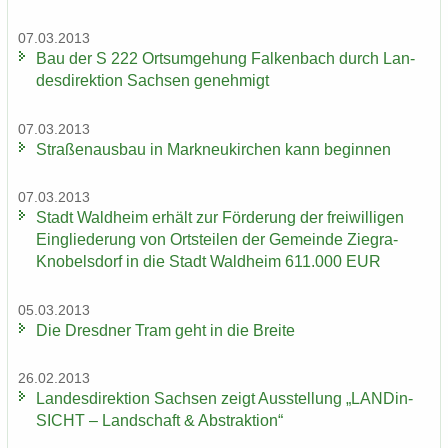
07.03.2013
Bau der S 222 Orts­um­ge­hung Fal­ken­bach durch Lan­
des­di­rek­ti­on Sach­sen ge­neh­migt
07.03.2013
Stra­ßen­aus­bau in Mark­neu­kir­chen kann be­gin­nen
07.03.2013
Stadt Wald­heim er­hält zur För­de­rung der frei­wil­li­gen
Ein­glie­de­rung von Orts­tei­len der Ge­mein­de Ziegra-​
Knobelsdorf in die Stadt Wald­heim 611.000 EUR
05.03.2013
Die Dresd­ner Tram geht in die Brei­te
26.02.2013
Lan­des­di­rek­ti­on Sach­sen zeigt Aus­stel­lung „LAN­Din­
SICHT – Land­schaft & Abs­trak­ti­on“