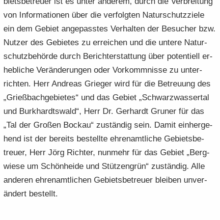
biets­be­treu­er ist es unter an­de­rem, durch die Ver­brei­tung
von In­for­ma­tio­nen über die ver­folg­ten Na­tur­schutz­zie­le
ein dem Ge­biet an­ge­pass­tes Ver­hal­ten der Be­su­cher bzw.
Nut­zer des Ge­bie­tes zu er­rei­chen und die un­te­re Na­tur­
schutz­be­hör­de durch Be­richt­erstat­tung über po­ten­ti­ell er­
heb­li­che Ver­än­de­run­gen oder Vor­komm­nis­se zu un­ter­
rich­ten. Herr An­dre­as Grie­ger wird für die Be­treu­ung des
„Grieß­bach­ge­bie­tes“ und das Ge­biet „Schwarz­was­ser­tal
und Burk­hardts­wald“, Herr Dr. Ger­hardt Gru­ner für das
„Tal der Gro­ßen Bo­ckau“ zu­stän­dig sein. Damit ein­her­ge­
hend ist der be­reits be­stell­te eh­ren­amt­li­che Ge­biets­be­
treu­er, Herr Jörg Rich­ter, nun­mehr für das Ge­biet „Berg­
wie­se um Schön­hei­de und Stüt­zen­grün“ zu­stän­dig. Alle
an­de­ren eh­ren­amt­li­chen Ge­biets­be­treu­er blei­ben un­ver­
än­dert be­stellt.