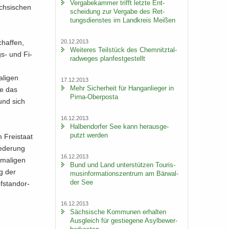
Ver­ga­be­kam­mer trifft letz­te Ent­
ch­si­schen
schei­dung zur Ver­ga­be des Ret­
tungs­diens­tes im Land­kreis Mei­ßen
20.12.2013
chaf­fen,
Wei­te­res Teil­stück des Chem­nitz­tal­
s-​ und Fi­
rad­we­ges plan­fest­ge­stellt
­li­gen
17.12.2013
Mehr Si­cher­heit für Hang­an­lie­ger in
ie das
Pirna-​Oberposta
 und sich
16.12.2013
Hal­ben­dor­fer See kann her­aus­ge­
putzt wer­den
 Frei­staat
e­de­rung
16.12.2013
ma­li­gen
Bund und Land un­ter­stüt­zen Tou­ris­
ng der
mus­in­for­ma­ti­ons­zen­trum am Bär­wal­
der See
f­stand­or­
16.12.2013
Säch­si­sche Kom­mu­nen er­hal­ten
Aus­gleich für ge­stie­ge­ne Asyl­be­wer­