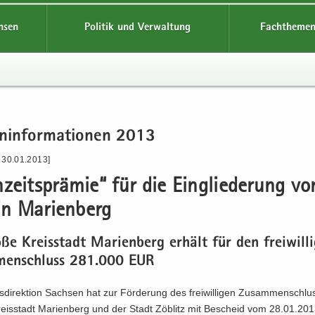
hsen
Politik und Verwaltung
Fachthemen
n­in­for­ma­tio­nen 2013
 30.01.2013]
zeits­prä­mie“ für die Ein­glie­de­rung v
in Ma­ri­en­berg
e Kreis­stadt Ma­ri­en­berg er­hält für den frei­wil­li
­men­schluss 281.000 EUR
­di­rek­ti­on Sach­sen hat zur För­de­rung des frei­wil­li­gen Zu­sam­men­schlu
eis­stadt Ma­ri­en­berg und der Stadt Zö­blitz mit Be­scheid vom 28.01.20