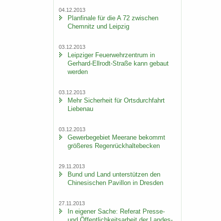
04.12.2013
Plan­fi­na­le für die A 72 zwi­schen
Chem­nitz und Leip­zig
03.12.2013
Leip­zi­ger Feu­er­wehr­zen­trum in
Gerhard-​Ellrodt-Straße kann ge­baut
wer­den
03.12.2013
Mehr Si­cher­heit für Orts­durch­fahrt
Lie­be­nau
03.12.2013
Ge­wer­be­ge­biet Meer­a­ne be­kommt
grö­ße­res Re­gen­rück­hal­te­be­cken
29.11.2013
Bund und Land un­ter­stüt­zen den
Chi­ne­si­schen Pa­vil­lon in Dres­den
27.11.2013
In ei­ge­ner Sache: Re­fe­rat Presse-​
und Öf­fent­lich­keits­ar­beit der Lan­des­