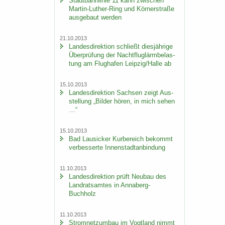
Stadt­bahn­li­nie 11 kann zwi­schen
Martin-​Luther-Ring und Körn­er­stra­ße
aus­ge­baut wer­den
21.10.2013
Lan­des­di­rek­ti­on schließt dies­jäh­ri­ge
Über­prü­fung der Nacht­flug­lärm­be­las­
tung am Flug­ha­fen Leip­zig/Halle ab
15.10.2013
Lan­des­di­rek­ti­on Sach­sen zeigt Aus­
stel­lung „Bil­der hören, in mich sehen
…“
15.10.2013
Bad Lau­si­cker Kur­be­reich be­kommt
ver­bes­ser­te In­nen­stadt­an­bin­dung
11.10.2013
Lan­des­di­rek­ti­on prüft Neu­bau des
Land­rats­am­tes in Annaberg-​
Buchholz
11.10.2013
Strom­netz­um­bau im Vogt­land nimmt