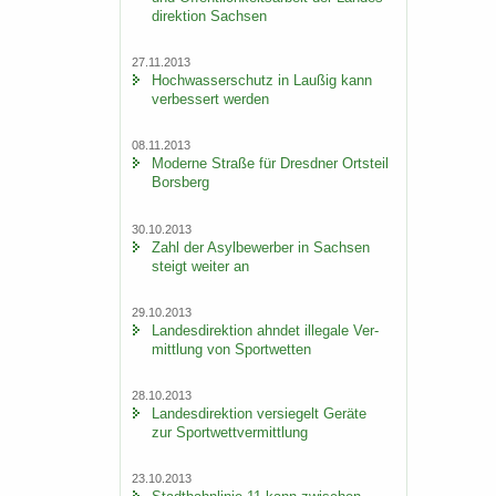
di­rek­ti­on Sach­sen
27.11.2013
Hoch­was­ser­schutz in Lau­ßig kann
ver­bes­sert wer­den
08.11.2013
Mo­der­ne Stra­ße für Dresd­ner Orts­teil
Borsberg
30.10.2013
Zahl der Asyl­be­wer­ber in Sach­sen
steigt wei­ter an
29.10.2013
Lan­des­di­rek­ti­on ahn­det il­le­ga­le Ver­
mitt­lung von Sport­wet­ten
28.10.2013
Lan­des­di­rek­ti­on ver­sie­gelt Ge­rä­te
zur Sport­wett­ver­mitt­lung
23.10.2013