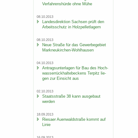
Ver­fah­rens­hür­de ohne Mühe
08.10.2013
Lan­des­di­rek­ti­on Sach­sen prüft den
Ar­beits­schutz in Holz­pel­let­la­gern
08.10.2013
Neue Stra­ße für das Ge­wer­be­ge­biet
Markneukirchen-​Wohlhausen
04.10.2013
An­trags­un­ter­la­gen für Bau des Hoch­
was­ser­rück­hal­te­be­ckens Ter­pitz lie­
gen zur Ein­sicht aus
02.10.2013
Staats­stra­ße 38 kann aus­ge­baut
wer­den
18.09.2013
Rie­sa­er Au­en­wald­stra­ße kommt auf
Linie
16.09.2013