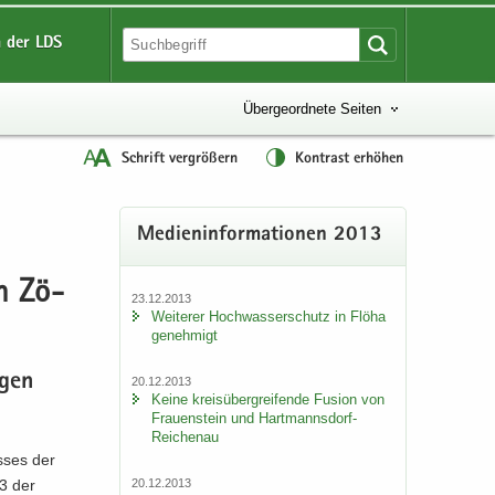
 der LDS
Übergeordnete Seiten
Schrift vergrößern
Kontrast erhöhen
Me­di­en­in­for­ma­tio­nen 2013
on Zö­
23.12.2013
Wei­te­rer Hoch­was­ser­schutz in Flöha
ge­neh­migt
­gen
20.12.2013
Keine kreis­über­grei­fen­de Fu­si­on von
Frau­en­stein und Hartmannsdorf-​
Reichenau
s­ses der
20.12.2013
13 der