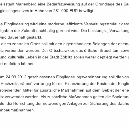
is­stadt Ma­ri­en­berg eine Be­darfs­zu­wei­sung auf der Grund­la­ge des Sä
­gleichs­ge­set­zes in Höhe von 281.000 EUR be­wil­ligt.
 Ein­glie­de­rung wird eine mo­der­ne, ef­fi­zi­en­te Ver­wal­tungs­struk­tur ge­s
­ga­ben der Zu­kunft nach­hal­tig ge­recht wird. Die Leistungs-​, Verwaltung
wird dau­er­haft ge­stärkt.
l eines zen­tra­len Ortes soll mit den ei­gen­stän­di­gen Be­lan­gen der ehe­ma
itz ver­bun­den wer­den. Der Orts­cha­rak­ter, das ört­li­che Brauch­tum sow
e und kul­tu­rel­le Leben in der Stadt Zö­blitz sol­len wei­ter ge­pflegt wer­den
rt ent­fal­ten kön­nen.
 24.09.2012 ge­schlos­se­nen Ein­glie­de­rungs­ver­ein­ba­rung soll die vom
„Hoch­zeits­prä­mie“ vor­ran­gig für die Fi­nan­zie­rung der Kos­ten der Ein­gli
­blei­ben­den Mit­tel für zu­sätz­li­che Maß­nah­men auf dem Ge­biet der ehe­
itz ver­wen­det wer­den. Als zu­sätz­li­che Maß­nah­men gel­ten die Sa­nie­ru
le, die Her­rich­tung der not­wen­di­gen An­la­gen zur Si­che­rung des Bau­ho
ßen­bau­maß­nah­men.