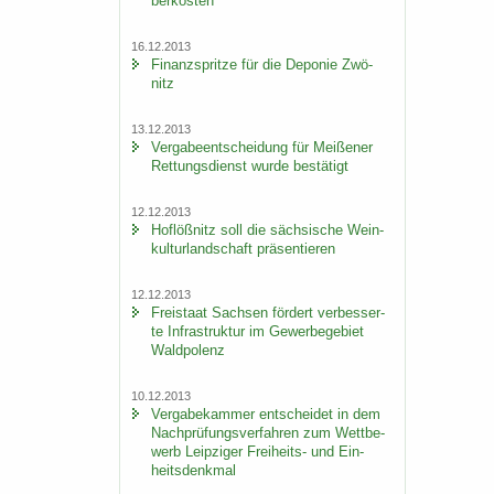
ber­kos­ten
16.12.2013
Fi­nanz­sprit­ze für die De­po­nie Zwö­
nitz
13.12.2013
Ver­ga­be­ent­schei­dung für Mei­ße­ner
Ret­tungs­dienst wurde be­stä­tigt
12.12.2013
Hof­löß­nitz soll die säch­si­sche Wein­
kul­tur­land­schaft prä­sen­tie­ren
12.12.2013
Frei­staat Sach­sen för­dert ver­bes­ser­
te In­fra­struk­tur im Ge­wer­be­ge­biet
Wald­po­lenz
10.12.2013
Ver­ga­be­kam­mer ent­schei­det in dem
Nach­prü­fungs­ver­fah­ren zum Wett­be­
werb Leip­zi­ger Freiheits-​ und Ein­
heits­denk­mal