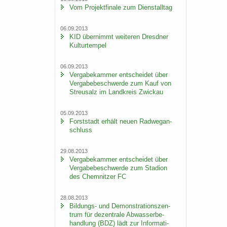
Vom Pro­jekt­fi­na­le zum Dienst­all­tag
06.09.2013
KID über­nimmt wei­te­ren Dresd­ner
Kul­tur­tem­pel
06.09.2013
Ver­ga­be­kam­mer ent­schei­det über
Ver­ga­be­be­schwer­de zum Kauf von
Streu­salz im Land­kreis Zwi­ckau
05.09.2013
Forst­stadt er­hält neuen Rad­weg­an­
schluss
29.08.2013
Ver­ga­be­kam­mer ent­schei­det über
Ver­ga­be­be­schwer­de zum Sta­di­on
des Chem­nit­zer FC
28.08.2013
Bildungs-​ und De­mons­tra­ti­ons­zen­
trum für de­zen­tra­le Ab­was­ser­be­
hand­lung (BDZ) lädt zur In­for­ma­ti­