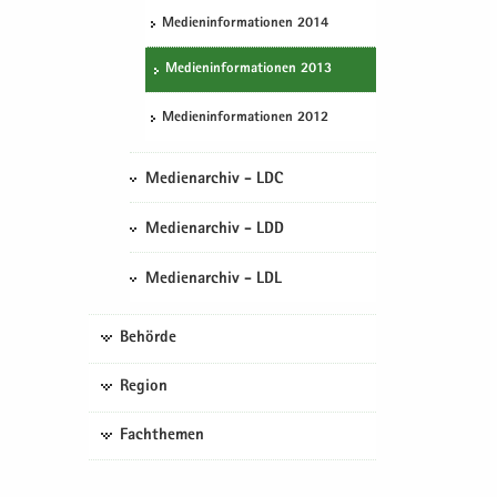
Me­di­en­in­for­ma­tio­nen 2014
Me­di­en­in­for­ma­tio­nen 2013
Me­di­en­in­for­ma­tio­nen 2012
Medienarchiv - LDC
Medienarchiv - LDD
Medienarchiv - LDL
Behörde
Region
Fachthemen