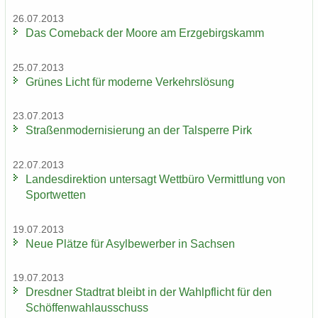
26.07.2013
Das Come­back der Moore am Erz­ge­birgs­kamm
25.07.2013
Grü­nes Licht für mo­der­ne Ver­kehrs­lö­sung
23.07.2013
Stra­ßen­mo­der­ni­sie­rung an der Tal­sper­re Pirk
22.07.2013
Lan­des­di­rek­ti­on un­ter­sagt Wett­bü­ro Ver­mitt­lung von
Sport­wet­ten
19.07.2013
Neue Plät­ze für Asyl­be­wer­ber in Sach­sen
19.07.2013
Dresd­ner Stadt­rat bleibt in der Wahl­pflicht für den
Schöf­fen­wahl­aus­schuss