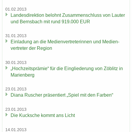
01.02.2013
Lan­des­di­rek­ti­on be­lohnt Zu­sam­men­schluss von Lau­ter
und Berns­bach mit rund 919.000 EUR
31.01.2013
Ein­la­dung an die Me­di­en­ver­tre­te­rin­nen und Me­di­en­
ver­tre­ter der Re­gi­on
30.01.2013
„Hoch­zeits­prä­mie“ für die Ein­glie­de­rung von Zö­blitz in
Ma­ri­en­berg
23.01.2013
Diana Ru­scher prä­sen­tiert „Spiel mit den Far­ben“
23.01.2013
Die Kuck­sche kommt ans Licht
14.01.2013