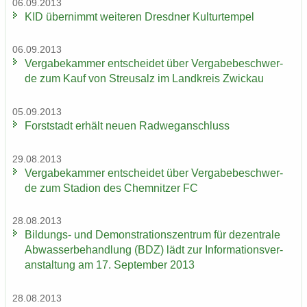
06.09.2013
KID über­nimmt wei­te­ren Dresd­ner Kul­tur­tem­pel
06.09.2013
Ver­ga­be­kam­mer ent­schei­det über Ver­ga­be­be­schwer­
de zum Kauf von Streu­salz im Land­kreis Zwi­ckau
05.09.2013
Forst­stadt er­hält neuen Rad­weg­an­schluss
29.08.2013
Ver­ga­be­kam­mer ent­schei­det über Ver­ga­be­be­schwer­
de zum Sta­di­on des Chem­nit­zer FC
28.08.2013
Bildungs-​ und De­mons­tra­ti­ons­zen­trum für de­zen­tra­le
Ab­was­ser­be­hand­lung (BDZ) lädt zur In­for­ma­ti­ons­ver­
an­stal­tung am 17. Sep­tem­ber 2013
28.08.2013