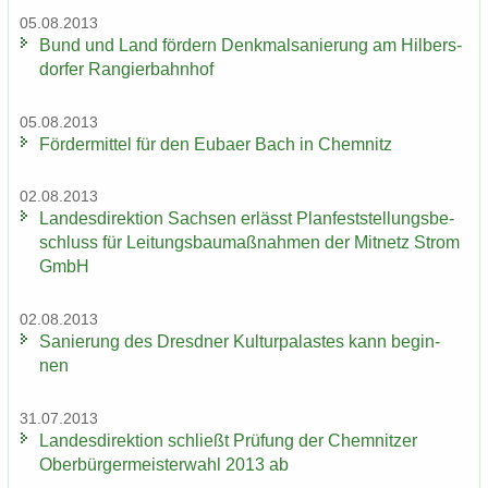
05.08.2013
Bund und Land för­dern Denk­mal­sa­nie­rung am Hil­bers­
dor­fer Ran­gier­bahn­hof
05.08.2013
För­der­mit­tel für den Eu­ba­er Bach in Chem­nitz
02.08.2013
Lan­des­di­rek­ti­on Sach­sen er­lässt Plan­fest­stel­lungs­be­
schluss für Lei­tungs­bau­maß­nah­men der Mit­netz Strom
GmbH
02.08.2013
Sa­nie­rung des Dresd­ner Kul­tur­pa­las­tes kann be­gin­
nen
31.07.2013
Lan­des­di­rek­ti­on schließt Prü­fung der Chem­nit­zer
Ober­bür­ger­meis­ter­wahl 2013 ab