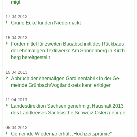
migt
17.04.2013
Grüne Ecke für den Nie­der­markt
15.04.2013
För­der­mit­tel für zwei­ten Bau­ab­schnitt des Rück­baus
der ehe­ma­li­gen Tex­til­wer­ke Am Son­nen­berg in Kirch­
berg be­reit­ge­stellt
15.04.2013
Ab­bruch der ehe­ma­li­gen Gar­di­nen­fa­brik in der Ge­
mein­de Grün­bach/Vogt­land­kreis kann er­fol­gen
11.04.2013
Lan­des­di­rek­ti­on Sach­sen ge­neh­migt Haus­halt 2013
des Land­krei­ses Säch­si­sche Schweiz-​Osterzgebirge
05.04.2013
Ge­mein­de Wie­de­mar er­hält „Hoch­zeits­prä­mie“