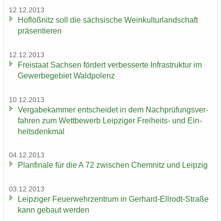
12.12.2013
Hof­löß­nitz soll die säch­si­sche Wein­kul­tur­land­schaft
prä­sen­tie­ren
12.12.2013
Frei­staat Sach­sen för­dert ver­bes­ser­te In­fra­struk­tur im
Ge­wer­be­ge­biet Wald­po­lenz
10.12.2013
Ver­ga­be­kam­mer ent­schei­det in dem Nach­prü­fungs­ver­
fah­ren zum Wett­be­werb Leip­zi­ger Freiheits-​ und Ein­
heits­denk­mal
04.12.2013
Plan­fi­na­le für die A 72 zwi­schen Chem­nitz und Leip­zig
03.12.2013
Leip­zi­ger Feu­er­wehr­zen­trum in Gerhard-​Ellrodt-Straße
kann ge­baut wer­den