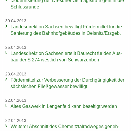
Mo­der­ni­sie­rung der Dresd­ner Ost­ma­gis­tra­le geht in die
Schluss­run­de
30.04.2013
Lan­des­di­rek­ti­on Sach­sen be­wil­ligt För­der­mit­tel für die
Sa­nie­rung des Bahn­hof­ge­bäu­des in Oels­nitz/Erz­geb.
25.04.2013
Lan­des­di­rek­ti­on Sach­sen er­teilt Bau­recht für den Aus­
bau der S 274 west­lich von Schwar­zen­berg
23.04.2013
För­der­mit­tel zur Ver­bes­se­rung der Durch­gän­gig­keit der
säch­si­schen Fließ­ge­wäs­ser be­wil­ligt
22.04.2013
Altes Gas­werk in Len­gen­feld kann be­sei­tigt wer­den
22.04.2013
Wei­te­rer Ab­schnitt des Chem­nitz­tal­rad­we­ges ge­neh­