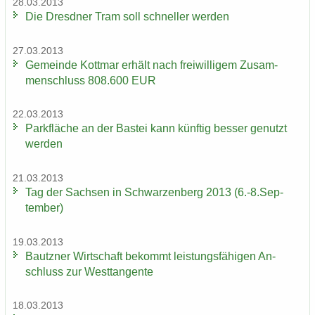
28.03.2013
Die Dresd­ner Tram soll schnel­ler wer­den
27.03.2013
Ge­mein­de Kott­mar er­hält nach frei­wil­li­gem Zu­sam­
men­schluss 808.600 EUR
22.03.2013
Park­flä­che an der Bas­tei kann künf­tig bes­ser ge­nutzt
wer­den
21.03.2013
Tag der Sach­sen in Schwar­zen­berg 2013 (6.-8.Sep­
tem­ber)
19.03.2013
Bautz­ner Wirt­schaft be­kommt leis­tungs­fä­hi­gen An­
schluss zur West­tan­gen­te
18.03.2013