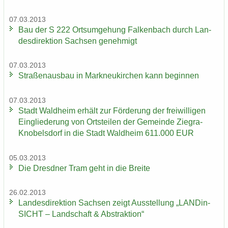
07.03.2013
Bau der S 222 Orts­um­ge­hung Fal­ken­bach durch Lan­
des­di­rek­ti­on Sach­sen ge­neh­migt
07.03.2013
Stra­ßen­aus­bau in Mark­neu­kir­chen kann be­gin­nen
07.03.2013
Stadt Wald­heim er­hält zur För­de­rung der frei­wil­li­gen
Ein­glie­de­rung von Orts­tei­len der Ge­mein­de Ziegra-​
Knobelsdorf in die Stadt Wald­heim 611.000 EUR
05.03.2013
Die Dresd­ner Tram geht in die Brei­te
26.02.2013
Lan­des­di­rek­ti­on Sach­sen zeigt Aus­stel­lung „LAN­Din­
SICHT – Land­schaft & Abs­trak­ti­on“