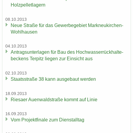
Holz­pel­let­la­gern
08.10.2013
Neue Stra­ße für das Ge­wer­be­ge­biet Markneukirchen-​
Wohlhausen
04.10.2013
An­trags­un­ter­la­gen für Bau des Hoch­was­ser­rück­hal­te­
be­ckens Ter­pitz lie­gen zur Ein­sicht aus
02.10.2013
Staats­stra­ße 38 kann aus­ge­baut wer­den
18.09.2013
Rie­sa­er Au­en­wald­stra­ße kommt auf Linie
16.09.2013
Vom Pro­jekt­fi­na­le zum Dienst­all­tag