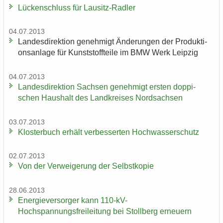
Lü­cken­schluss für Lausitz-​Radler
04.07.2013
Lan­des­di­rek­ti­on ge­neh­migt Än­de­run­gen der Pro­duk­ti­
ons­an­la­ge für Kunst­stoff­tei­le im BMW Werk Leip­zig
04.07.2013
Lan­des­di­rek­ti­on Sach­sen ge­neh­migt ers­ten dop­pi­
schen Haus­halt des Land­krei­ses Nord­sach­sen
03.07.2013
Klos­ter­buch er­hält ver­bes­ser­ten Hoch­was­ser­schutz
02.07.2013
Von der Ver­wei­ge­rung der Selbst­ko­pie
28.06.2013
En­er­gie­ver­sor­ger kann 110-​kV-
Hochspannungsfreileitung bei Stoll­berg er­neu­ern