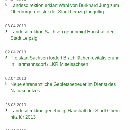
Lan­des­di­rek­ti­on er­klärt Wahl von Burk­hard Jung zum
Ober­bür­ger­meis­ter der Stadt Leip­zig für gül­tig
03.04.2013
Lan­des­di­rek­ti­on Sach­sen ge­neh­migt Haus­halt der
Stadt Leip­zig
02.04.2013
Frei­staat Sach­sen för­dert Brach­flä­chen­re­vi­ta­li­sie­rung
in Hart­manns­dorf / LKR Mit­tel­sach­sen
02.04.2013
Neue eh­ren­amt­li­che Ge­biets­be­treu­er im Dienst des
Na­tur­schut­zes
28.03.2013
Lan­des­di­rek­ti­on ge­neh­migt Haus­halt der Stadt Chem­
nitz für 2013