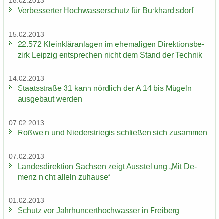
18.02.2013
Ver­bes­ser­ter Hoch­was­ser­schutz für Burk­hardts­dorf
15.02.2013
22.572 Klein­klär­an­la­gen im ehe­ma­li­gen Di­rek­ti­ons­be­
zirk Leip­zig ent­spre­chen nicht dem Stand der Tech­nik
14.02.2013
Staats­stra­ße 31 kann nörd­lich der A 14 bis Mü­geln
aus­ge­baut wer­den
07.02.2013
Roß­wein und Nie­der­s­trie­gis schlie­ßen sich zu­sam­men
07.02.2013
Lan­des­di­rek­ti­on Sach­sen zeigt Aus­stel­lung „Mit De­
menz nicht al­lein zu­hau­se“
01.02.2013
Schutz vor Jahr­hun­dert­hoch­was­ser in Frei­berg