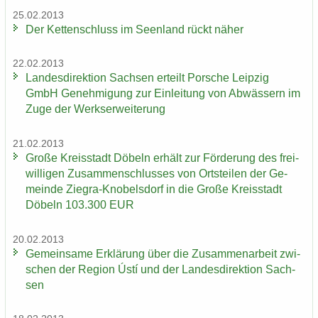
25.02.2013
Der Ket­ten­schluss im Se­en­land rückt näher
22.02.2013
Lan­des­di­rek­ti­on Sach­sen er­teilt Por­sche Leip­zig
GmbH Ge­neh­mi­gung zur Ein­lei­tung von Ab­wäs­sern im
Zuge der Werks­er­wei­te­rung
21.02.2013
Große Kreis­stadt Dö­beln er­hält zur För­de­rung des frei­
wil­li­gen Zu­sam­men­schlus­ses von Orts­tei­len der Ge­
mein­de Ziegra-​Knobelsdorf in die Große Kreis­stadt
Dö­beln 103.300 EUR
20.02.2013
Ge­mein­sa­me Er­klä­rung über die Zu­sam­men­ar­beit zwi­
schen der Re­gi­on Ústí und der Lan­des­di­rek­ti­on Sach­
sen