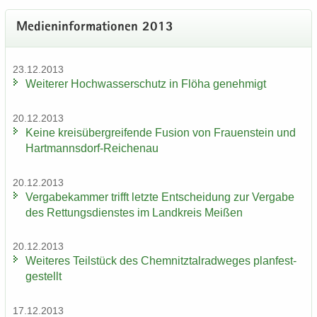
Me­di­en­in­for­ma­tio­nen 2013
23.12.2013
Wei­te­rer Hoch­was­ser­schutz in Flöha ge­neh­migt
20.12.2013
Keine kreis­über­grei­fen­de Fu­si­on von Frau­en­stein und
Hartmannsdorf-​Reichenau
20.12.2013
Ver­ga­be­kam­mer trifft letz­te Ent­schei­dung zur Ver­ga­be
des Ret­tungs­diens­tes im Land­kreis Mei­ßen
20.12.2013
Wei­te­res Teil­stück des Chem­nitz­tal­rad­we­ges plan­fest­
ge­stellt
17.12.2013