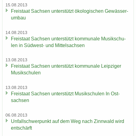
15.08.2013
Frei­staat Sach­sen un­ter­stützt öko­lo­gi­schen Ge­wäs­ser­
um­bau
14.08.2013
Frei­staat Sach­sen un­ter­stützt kom­mu­na­le Mu­sik­schu­
len in Südwest-​ und Mit­tel­sach­sen
13.08.2013
Frei­staat Sach­sen un­ter­stützt kom­mu­na­le Leip­zi­ger
Mu­sik­schu­len
13.08.2013
Frei­staat Sach­sen un­ter­stützt Mu­sik­schu­len In Ost­
sach­sen
06.08.2013
Un­fall­schwer­punkt auf dem Weg nach Zinn­wald wird
ent­schärft