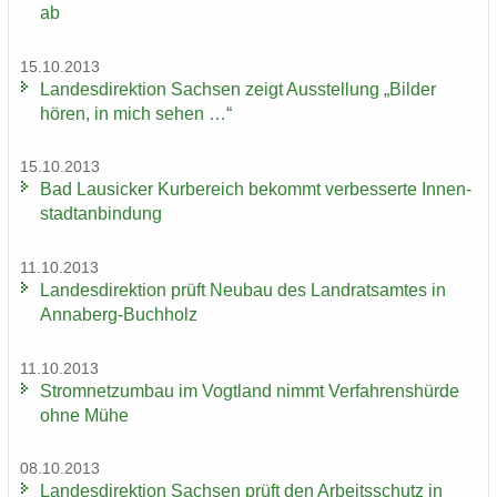
ab
15.10.2013
Lan­des­di­rek­ti­on Sach­sen zeigt Aus­stel­lung „Bil­der
hören, in mich sehen …“
15.10.2013
Bad Lau­si­cker Kur­be­reich be­kommt ver­bes­ser­te In­nen­
stadt­an­bin­dung
11.10.2013
Lan­des­di­rek­ti­on prüft Neu­bau des Land­rats­am­tes in
Annaberg-​Buchholz
11.10.2013
Strom­netz­um­bau im Vogt­land nimmt Ver­fah­rens­hür­de
ohne Mühe
08.10.2013
Lan­des­di­rek­ti­on Sach­sen prüft den Ar­beits­schutz in