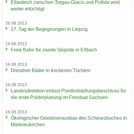
El­be­deich zwi­schen Torgau-​Glacis und Pol­bitz wird
wei­ter er­tüch­tigt
26.08.2013
17. Tag der Be­geg­nun­gen in Leip­zig
19.08.2013
Freie Bahn für zwei­te Ski­pis­te in Erl­bach
16.08.2013
Dresd­ner Bäder in tro­cke­nen Tü­chern
16.08.2013
Lan­des­di­rek­ti­on er­lässt Plan­fest­stel­lungs­be­schluss für
die erste Pol­der­pla­nung im Frei­staat Sach­sen
15.08.2013
Öko­lo­gi­scher Ge­wäs­ser­aus­bau des Schwarz­ba­ches in
Mark­neu­kir­chen