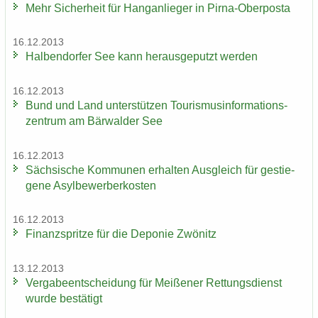
Mehr Si­cher­heit für Hang­an­lie­ger in Pirna-​Oberposta
16.12.2013
Hal­ben­dor­fer See kann her­aus­ge­putzt wer­den
16.12.2013
Bund und Land un­ter­stüt­zen Tou­ris­mus­in­for­ma­ti­ons­
zen­trum am Bär­wal­der See
16.12.2013
Säch­si­sche Kom­mu­nen er­hal­ten Aus­gleich für ge­stie­
ge­ne Asyl­be­wer­ber­kos­ten
16.12.2013
Fi­nanz­sprit­ze für die De­po­nie Zwö­nitz
13.12.2013
Ver­ga­be­ent­schei­dung für Mei­ße­ner Ret­tungs­dienst
wurde be­stä­tigt