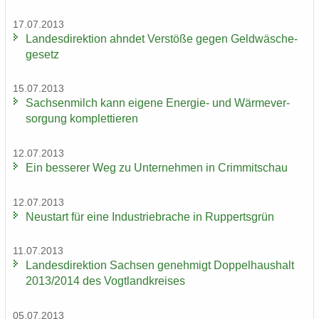
17.07.2013
Lan­des­di­rek­ti­on ahn­det Ver­stö­ße gegen Geld­wä­sche­
ge­setz
15.07.2013
Sach­sen­milch kann ei­ge­ne Energie-​ und Wär­me­ver­
sor­gung kom­plet­tie­ren
12.07.2013
Ein bes­se­rer Weg zu Un­ter­neh­men in Crim­mit­schau
12.07.2013
Neu­start für eine In­dus­trie­bra­che in Rup­perts­grün
11.07.2013
Lan­des­di­rek­ti­on Sach­sen ge­neh­migt Dop­pel­haus­halt
2013/2014 des Vogt­land­krei­ses
05.07.2013