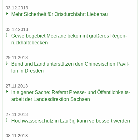
03.12.2013
Mehr Si­cher­heit für Orts­durch­fahrt Lie­be­nau
03.12.2013
Ge­wer­be­ge­biet Meer­a­ne be­kommt grö­ße­res Re­gen­
rück­hal­te­be­cken
29.11.2013
Bund und Land un­ter­stüt­zen den Chi­ne­si­schen Pa­vil­
lon in Dres­den
27.11.2013
In ei­ge­ner Sache: Re­fe­rat Presse-​ und Öf­fent­lich­keits­
ar­beit der Lan­des­di­rek­ti­on Sach­sen
27.11.2013
Hoch­was­ser­schutz in Lau­ßig kann ver­bes­sert wer­den
08.11.2013