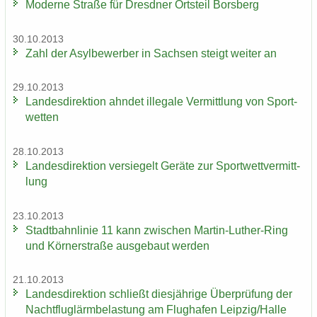
Mo­der­ne Stra­ße für Dresd­ner Orts­teil Borsberg
30.10.2013
Zahl der Asyl­be­wer­ber in Sach­sen steigt wei­ter an
29.10.2013
Lan­des­di­rek­ti­on ahn­det il­le­ga­le Ver­mitt­lung von Sport­
wet­ten
28.10.2013
Lan­des­di­rek­ti­on ver­sie­gelt Ge­rä­te zur Sport­wett­ver­mitt­
lung
23.10.2013
Stadt­bahn­li­nie 11 kann zwi­schen Martin-​Luther-Ring
und Körn­er­stra­ße aus­ge­baut wer­den
21.10.2013
Lan­des­di­rek­ti­on schließt dies­jäh­ri­ge Über­prü­fung der
Nacht­flug­lärm­be­las­tung am Flug­ha­fen Leip­zig/Halle