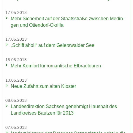
17.05.2013
Mehr Si­cher­heit auf der Staats­stra­ße zwi­schen Me­din­
gen und Ottendorf-​Okrilla
17.05.2013
„Schiff ahoi!“ auf dem Gei­ers­wal­der See
15.05.2013
Mehr Kom­fort für ro­man­ti­sche El­brad­tou­ren
10.05.2013
Neue Zu­fahrt zum alten Klos­ter
08.05.2013
Lan­des­di­rek­ti­on Sach­sen ge­neh­migt Haus­halt des
Land­krei­ses Baut­zen für 2013
07.05.2013