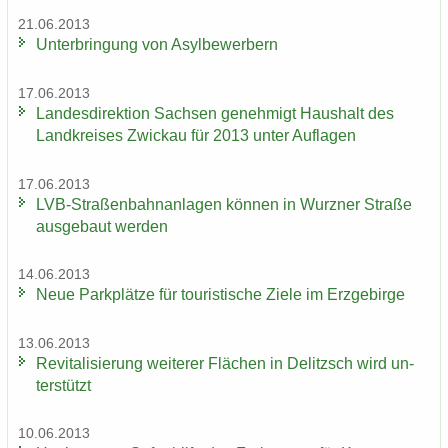
21.06.2013
Un­ter­brin­gung von Asyl­be­wer­bern
17.06.2013
Lan­des­di­rek­ti­on Sach­sen ge­neh­migt Haus­halt des
Land­krei­ses Zwi­ckau für 2013 unter Auf­la­gen
17.06.2013
LVB-​Straßenbahnanlagen kön­nen in Wurz­ner Stra­ße
aus­ge­baut wer­den
14.06.2013
Neue Park­plät­ze für tou­ris­ti­sche Ziele im Erz­ge­bir­ge
13.06.2013
Re­vi­ta­li­sie­rung wei­te­rer Flä­chen in De­litzsch wird un­
ter­stützt
10.06.2013