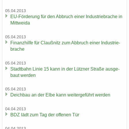
05.04.2013
EU-​Förderung für den Ab­bruch einer In­dus­trie­bra­che in
Mitt­wei­da
05.04.2013
Fi­nanz­hil­fe für Clau­ß­nitz zum Ab­bruch einer In­dus­trie­
bra­che
05.04.2013
Stadt­bahn Linie 15 kann in der Lütz­ner Stra­ße aus­ge­
baut wer­den
05.04.2013
Deich­bau an der Elbe kann wei­ter­ge­führt wer­den
04.04.2013
BDZ lädt zum Tag der of­fe­nen Tür
04.04.2013