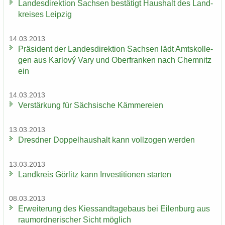
Lan­des­di­rek­ti­on Sach­sen be­stä­tigt Haus­halt des Land­
krei­ses Leip­zig
14.03.2013
Prä­si­dent der Lan­des­di­rek­ti­on Sach­sen lädt Amts­kol­le­
gen aus Karlový Vary und Ober­fran­ken nach Chem­nitz
ein
14.03.2013
Ver­stär­kung für Säch­si­sche Käm­me­rei­en
13.03.2013
Dresd­ner Dop­pel­haus­halt kann voll­zo­gen wer­den
13.03.2013
Land­kreis Gör­litz kann In­ves­ti­tio­nen star­ten
08.03.2013
Er­wei­te­rung des Kies­sand­ta­ge­baus bei Ei­len­burg aus
raum­ord­ne­ri­scher Sicht mög­lich