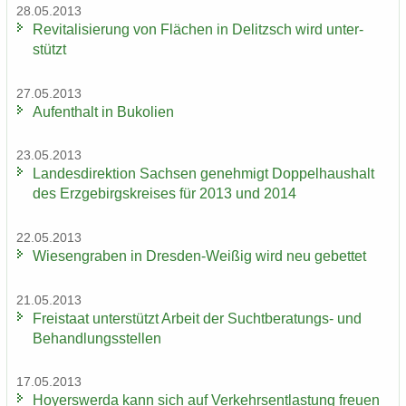
28.05.2013
Re­vi­ta­li­sie­rung von Flä­chen in De­litzsch wird un­ter­
stützt
27.05.2013
Auf­ent­halt in Bu­ko­li­en
23.05.2013
Lan­des­di­rek­ti­on Sach­sen ge­neh­migt Dop­pel­haus­halt
des Erz­ge­birgs­krei­ses für 2013 und 2014
22.05.2013
Wie­sen­gra­ben in Dresden-​Weißig wird neu ge­bet­tet
21.05.2013
Frei­staat un­ter­stützt Ar­beit der Suchtberatungs-​ und
Be­hand­lungs­stel­len
17.05.2013
Ho­yers­wer­da kann sich auf Ver­kehrs­ent­las­tung freu­en