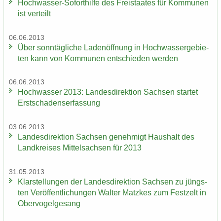
Hochwasser-​Soforthilfe des Frei­staa­tes für Kom­mu­nen
ist ver­teilt
06.06.2013
Über sonn­täg­li­che La­den­öff­nung in Hoch­was­ser­ge­bie­
ten kann von Kom­mu­nen ent­schie­den wer­den
06.06.2013
Hoch­was­ser 2013: Lan­des­di­rek­ti­on Sach­sen star­tet
Erst­scha­dens­er­fas­sung
03.06.2013
Lan­des­di­rek­ti­on Sach­sen ge­neh­migt Haus­halt des
Land­krei­ses Mit­tel­sach­sen für 2013
31.05.2013
Klar­stel­lun­gen der Lan­des­di­rek­ti­on Sach­sen zu jüngs­
ten Ver­öf­fent­li­chun­gen Wal­ter Matz­kes zum Fest­zelt in
Ober­vo­gel­ge­sang