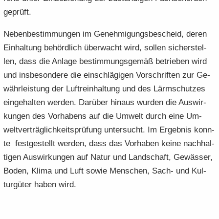
ge­prüft.
Ne­ben­be­stim­mun­gen im Ge­neh­mi­gungs­be­scheid, deren
Ein­hal­tung be­hörd­lich über­wacht wird, sol­len si­cher­stel­
len, dass die An­la­ge be­stim­mungs­ge­mäß be­trie­ben wird
und ins­be­son­de­re die ein­schlä­gi­gen Vor­schrif­ten zur Ge­
währ­leis­tung der Luft­rein­hal­tung und des Lärm­schut­zes
ein­ge­hal­ten wer­den. Dar­über hin­aus wur­den die Aus­wir­
kun­gen des Vor­ha­bens auf die Um­welt durch eine Um­
welt­ver­träg­lich­keits­prü­fung un­ter­sucht. Im Er­geb­nis konn­
te fest­ge­stellt wer­den, dass das Vor­ha­ben keine nach­hal­
ti­gen Aus­wir­kun­gen auf Natur und Land­schaft, Ge­wäs­ser,
Boden, Klima und Luft sowie Men­schen, Sach- und Kul­
tur­gü­ter haben wird.