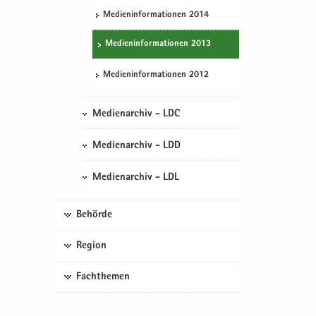
Me­di­en­in­for­ma­tio­nen 2014
Me­di­en­in­for­ma­tio­nen 2013
Me­di­en­in­for­ma­tio­nen 2012
Medienarchiv - LDC
Medienarchiv - LDD
Medienarchiv - LDL
Behörde
Region
Fachthemen