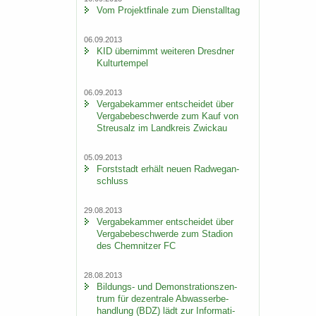
Vom Pro­jekt­fi­na­le zum Dienst­all­tag
06.09.2013
KID über­nimmt wei­te­ren Dresd­ner
Kul­tur­tem­pel
06.09.2013
Ver­ga­be­kam­mer ent­schei­det über
Ver­ga­be­be­schwer­de zum Kauf von
Streu­salz im Land­kreis Zwi­ckau
05.09.2013
Forst­stadt er­hält neuen Rad­weg­an­
schluss
29.08.2013
Ver­ga­be­kam­mer ent­schei­det über
Ver­ga­be­be­schwer­de zum Sta­di­on
des Chem­nit­zer FC
28.08.2013
Bildungs-​ und De­mons­tra­ti­ons­zen­
trum für de­zen­tra­le Ab­was­ser­be­
hand­lung (BDZ) lädt zur In­for­ma­ti­