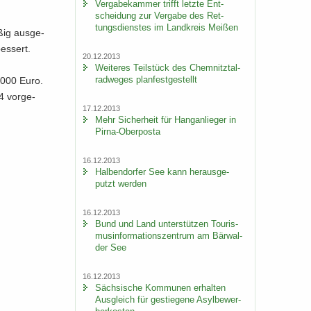
Ver­ga­be­kam­mer trifft letz­te Ent­
schei­dung zur Ver­ga­be des Ret­
tungs­diens­tes im Land­kreis Mei­ßen
ßig aus­ge­
es­sert.
20.12.2013
Wei­te­res Teil­stück des Chem­nitz­tal­
rad­we­ges plan­fest­ge­stellt
7.000 Euro.
4 vor­ge­
17.12.2013
Mehr Si­cher­heit für Hang­an­lie­ger in
Pirna-​Oberposta
16.12.2013
Hal­ben­dor­fer See kann her­aus­ge­
putzt wer­den
16.12.2013
Bund und Land un­ter­stüt­zen Tou­ris­
mus­in­for­ma­ti­ons­zen­trum am Bär­wal­
der See
16.12.2013
Säch­si­sche Kom­mu­nen er­hal­ten
Aus­gleich für ge­stie­ge­ne Asyl­be­wer­