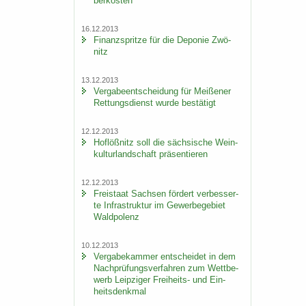
ber­kos­ten
16.12.2013
Fi­nanz­sprit­ze für die De­po­nie Zwö­
nitz
13.12.2013
Ver­ga­be­ent­schei­dung für Mei­ße­ner
Ret­tungs­dienst wurde be­stä­tigt
12.12.2013
Hof­löß­nitz soll die säch­si­sche Wein­
kul­tur­land­schaft prä­sen­tie­ren
12.12.2013
Frei­staat Sach­sen för­dert ver­bes­ser­
te In­fra­struk­tur im Ge­wer­be­ge­biet
Wald­po­lenz
10.12.2013
Ver­ga­be­kam­mer ent­schei­det in dem
Nach­prü­fungs­ver­fah­ren zum Wett­be­
werb Leip­zi­ger Freiheits-​ und Ein­
heits­denk­mal