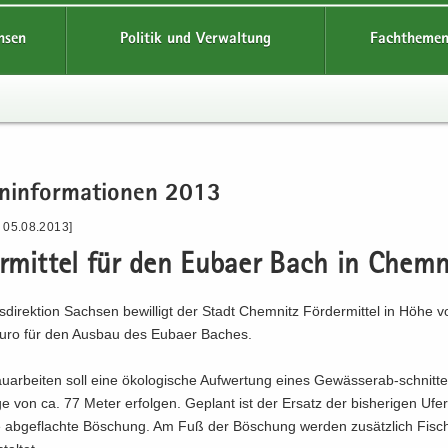
hsen
Politik und Verwaltung
Fachthemen
n­in­for­ma­tio­nen 2013
- 05.08.2013]
r­mit­tel für den Eu­ba­er Bach in Chem­n
­di­rek­ti­on Sach­sen be­wil­ligt der Stadt Chem­nitz För­der­mit­tel in Höhe 
ro für den Aus­bau des Eu­ba­er Ba­ches.
­ar­bei­ten soll eine öko­lo­gi­sche Auf­wer­tung eines Gewässerab-​schnitt
 von ca. 77 Meter er­fol­gen. Ge­plant ist der Er­satz der bis­he­ri­gen Ufe
 ab­ge­flach­te Bö­schung. Am Fuß der Bö­schung wer­den zu­sätz­lich Fisch­