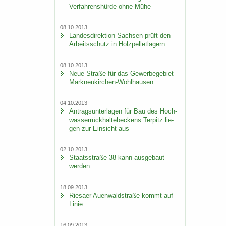
Ver­fah­rens­hür­de ohne Mühe
08.10.2013
Lan­des­di­rek­ti­on Sach­sen prüft den
Ar­beits­schutz in Holz­pel­let­la­gern
08.10.2013
Neue Stra­ße für das Ge­wer­be­ge­biet
Markneukirchen-​Wohlhausen
04.10.2013
An­trags­un­ter­la­gen für Bau des Hoch­
was­ser­rück­hal­te­be­ckens Ter­pitz lie­
gen zur Ein­sicht aus
02.10.2013
Staats­stra­ße 38 kann aus­ge­baut
wer­den
18.09.2013
Rie­sa­er Au­en­wald­stra­ße kommt auf
Linie
16.09.2013