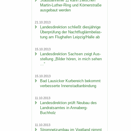
Stadt­bahn­li­nie 11 kann zwi­schen
Martin-​Luther-Ring und Körn­er­stra­ße
aus­ge­baut wer­den
21.10.2013
Lan­des­di­rek­ti­on schließt dies­jäh­ri­ge
Über­prü­fung der Nacht­flug­lärm­be­las­
tung am Flug­ha­fen Leip­zig/Halle ab
15.10.2013
Lan­des­di­rek­ti­on Sach­sen zeigt Aus­
stel­lung „Bil­der hören, in mich sehen
…“
15.10.2013
Bad Lau­si­cker Kur­be­reich be­kommt
ver­bes­ser­te In­nen­stadt­an­bin­dung
11.10.2013
Lan­des­di­rek­ti­on prüft Neu­bau des
Land­rats­am­tes in Annaberg-​
Buchholz
11.10.2013
Strom­netz­um­bau im Vogt­land nimmt