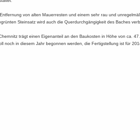
tal­tet.
Ent­fer­nung von alten Mau­er­res­ten und einem sehr rau und un­re­gel­mä­
e­grün­ten Stein­satz wird auch die Quer­durch­gän­gig­keit des Ba­ches ver­b
Chem­nitz trägt einen Ei­gen­an­teil an den Bau­kos­ten in Höhe von ca. 4
l noch in die­sem Jahr be­gon­nen wer­den, die Fer­tig­stel­lung ist für 201