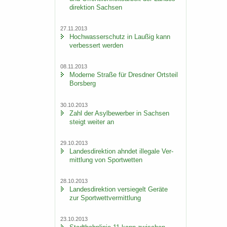
di­rek­ti­on Sach­sen
27.11.2013
Hoch­was­ser­schutz in Lau­ßig kann
ver­bes­sert wer­den
08.11.2013
Mo­der­ne Stra­ße für Dresd­ner Orts­teil
Borsberg
30.10.2013
Zahl der Asyl­be­wer­ber in Sach­sen
steigt wei­ter an
29.10.2013
Lan­des­di­rek­ti­on ahn­det il­le­ga­le Ver­
mitt­lung von Sport­wet­ten
28.10.2013
Lan­des­di­rek­ti­on ver­sie­gelt Ge­rä­te
zur Sport­wett­ver­mitt­lung
23.10.2013