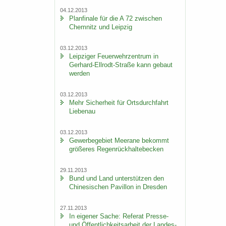
04.12.2013
Plan­fi­na­le für die A 72 zwi­schen
Chem­nitz und Leip­zig
03.12.2013
Leip­zi­ger Feu­er­wehr­zen­trum in
Gerhard-​Ellrodt-Straße kann ge­baut
wer­den
03.12.2013
Mehr Si­cher­heit für Orts­durch­fahrt
Lie­be­nau
03.12.2013
Ge­wer­be­ge­biet Meer­a­ne be­kommt
grö­ße­res Re­gen­rück­hal­te­be­cken
29.11.2013
Bund und Land un­ter­stüt­zen den
Chi­ne­si­schen Pa­vil­lon in Dres­den
27.11.2013
In ei­ge­ner Sache: Re­fe­rat Presse-​
und Öf­fent­lich­keits­ar­beit der Lan­des­