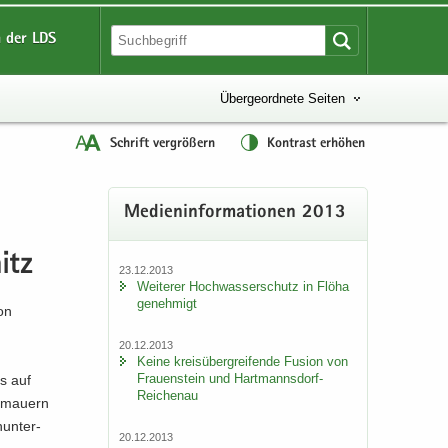
 der LDS
Übergeordnete Seiten
Schrift vergrößern
Kontrast erhöhen
Me­di­en­in­for­ma­tio­nen 2013
itz
23.12.2013
Wei­te­rer Hoch­was­ser­schutz in Flöha
ge­neh­migt
von
20.12.2013
Keine kreis­über­grei­fen­de Fu­si­on von
Frau­en­stein und Hartmannsdorf-​
es auf
Reichenau
r­mau­ern
un­ter­
20.12.2013