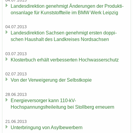
04.07.2013
Lan­des­di­rek­ti­on ge­neh­migt Än­de­run­gen der Pro­duk­ti­
ons­an­la­ge für Kunst­stoff­tei­le im BMW Werk Leip­zig
04.07.2013
Lan­des­di­rek­ti­on Sach­sen ge­neh­migt ers­ten dop­pi­
schen Haus­halt des Land­krei­ses Nord­sach­sen
03.07.2013
Klos­ter­buch er­hält ver­bes­ser­ten Hoch­was­ser­schutz
02.07.2013
Von der Ver­wei­ge­rung der Selbst­ko­pie
28.06.2013
En­er­gie­ver­sor­ger kann 110-​kV-
Hochspannungsfreileitung bei Stoll­berg er­neu­ern
21.06.2013
Un­ter­brin­gung von Asyl­be­wer­bern