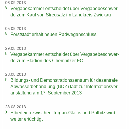
06.09.2013
Ver­ga­be­kam­mer ent­schei­det über Ver­ga­be­be­schwer­
de zum Kauf von Streu­salz im Land­kreis Zwi­ckau
05.09.2013
Forst­stadt er­hält neuen Rad­weg­an­schluss
29.08.2013
Ver­ga­be­kam­mer ent­schei­det über Ver­ga­be­be­schwer­
de zum Sta­di­on des Chem­nit­zer FC
28.08.2013
Bildungs-​ und De­mons­tra­ti­ons­zen­trum für de­zen­tra­le
Ab­was­ser­be­hand­lung (BDZ) lädt zur In­for­ma­ti­ons­ver­
an­stal­tung am 17. Sep­tem­ber 2013
28.08.2013
El­be­deich zwi­schen Torgau-​Glacis und Pol­bitz wird
wei­ter er­tüch­tigt