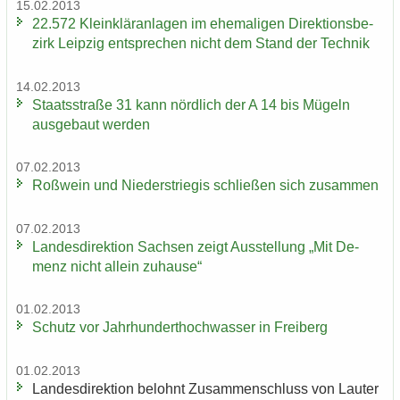
15.02.2013
22.572 Klein­klär­an­la­gen im ehe­ma­li­gen Di­rek­ti­ons­be­
zirk Leip­zig ent­spre­chen nicht dem Stand der Tech­nik
14.02.2013
Staats­stra­ße 31 kann nörd­lich der A 14 bis Mü­geln
aus­ge­baut wer­den
07.02.2013
Roß­wein und Nie­der­s­trie­gis schlie­ßen sich zu­sam­men
07.02.2013
Lan­des­di­rek­ti­on Sach­sen zeigt Aus­stel­lung „Mit De­
menz nicht al­lein zu­hau­se“
01.02.2013
Schutz vor Jahr­hun­dert­hoch­was­ser in Frei­berg
01.02.2013
Lan­des­di­rek­ti­on be­lohnt Zu­sam­men­schluss von Lau­ter