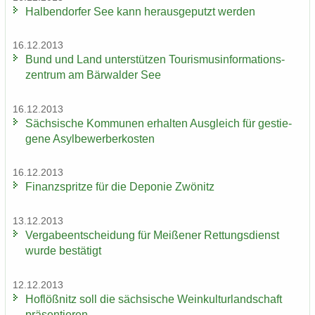
Hal­ben­dor­fer See kann her­aus­ge­putzt wer­den
16.12.2013
Bund und Land un­ter­stüt­zen Tou­ris­mus­in­for­ma­ti­ons­
zen­trum am Bär­wal­der See
16.12.2013
Säch­si­sche Kom­mu­nen er­hal­ten Aus­gleich für ge­stie­
ge­ne Asyl­be­wer­ber­kos­ten
16.12.2013
Fi­nanz­sprit­ze für die De­po­nie Zwö­nitz
13.12.2013
Ver­ga­be­ent­schei­dung für Mei­ße­ner Ret­tungs­dienst
wurde be­stä­tigt
12.12.2013
Hof­löß­nitz soll die säch­si­sche Wein­kul­tur­land­schaft
prä­sen­tie­ren