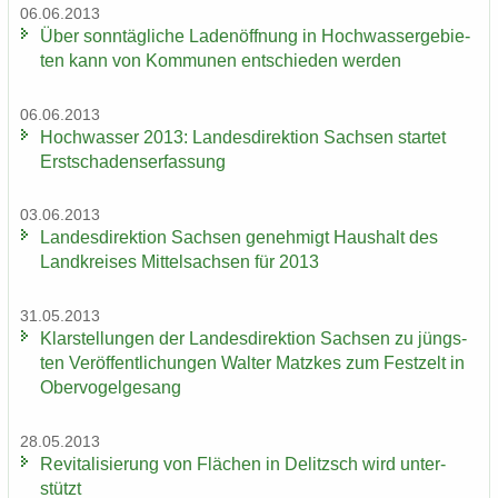
06.06.2013
Über sonn­täg­li­che La­den­öff­nung in Hoch­was­ser­ge­bie­
ten kann von Kom­mu­nen ent­schie­den wer­den
06.06.2013
Hoch­was­ser 2013: Lan­des­di­rek­ti­on Sach­sen star­tet
Erst­scha­dens­er­fas­sung
03.06.2013
Lan­des­di­rek­ti­on Sach­sen ge­neh­migt Haus­halt des
Land­krei­ses Mit­tel­sach­sen für 2013
31.05.2013
Klar­stel­lun­gen der Lan­des­di­rek­ti­on Sach­sen zu jüngs­
ten Ver­öf­fent­li­chun­gen Wal­ter Matz­kes zum Fest­zelt in
Ober­vo­gel­ge­sang
28.05.2013
Re­vi­ta­li­sie­rung von Flä­chen in De­litzsch wird un­ter­
stützt