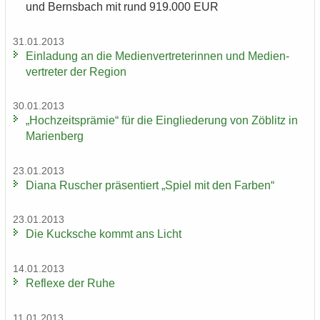
und Berns­bach mit rund 919.000 EUR
31.01.2013
Ein­la­dung an die Me­di­en­ver­tre­te­rin­nen und Me­di­en­
ver­tre­ter der Re­gi­on
30.01.2013
„Hoch­zeits­prä­mie“ für die Ein­glie­de­rung von Zö­blitz in
Ma­ri­en­berg
23.01.2013
Diana Ru­scher prä­sen­tiert „Spiel mit den Far­ben“
23.01.2013
Die Kuck­sche kommt ans Licht
14.01.2013
Re­fle­xe der Ruhe
11.01.2013