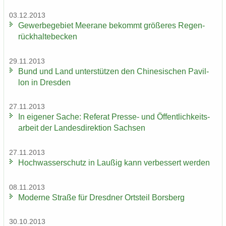
03.12.2013
Ge­wer­be­ge­biet Meer­a­ne be­kommt grö­ße­res Re­gen­
rück­hal­te­be­cken
29.11.2013
Bund und Land un­ter­stüt­zen den Chi­ne­si­schen Pa­vil­
lon in Dres­den
27.11.2013
In ei­ge­ner Sache: Re­fe­rat Presse-​ und Öf­fent­lich­keits­
ar­beit der Lan­des­di­rek­ti­on Sach­sen
27.11.2013
Hoch­was­ser­schutz in Lau­ßig kann ver­bes­sert wer­den
08.11.2013
Mo­der­ne Stra­ße für Dresd­ner Orts­teil Borsberg
30.10.2013