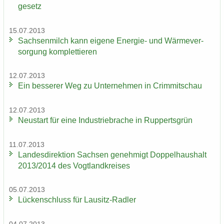
ge­setz
15.07.2013
Sach­sen­milch kann ei­ge­ne Energie-​ und Wär­me­ver­
sor­gung kom­plet­tie­ren
12.07.2013
Ein bes­se­rer Weg zu Un­ter­neh­men in Crim­mit­schau
12.07.2013
Neu­start für eine In­dus­trie­bra­che in Rup­perts­grün
11.07.2013
Lan­des­di­rek­ti­on Sach­sen ge­neh­migt Dop­pel­haus­halt
2013/2014 des Vogt­land­krei­ses
05.07.2013
Lü­cken­schluss für Lausitz-​Radler