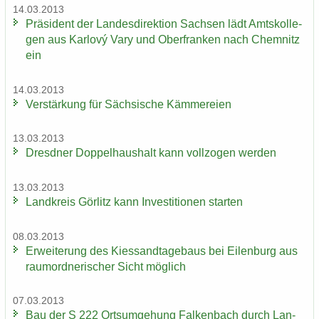
14.03.2013
Prä­si­dent der Lan­des­di­rek­ti­on Sach­sen lädt Amts­kol­le­
gen aus Karlový Vary und Ober­fran­ken nach Chem­nitz
ein
14.03.2013
Ver­stär­kung für Säch­si­sche Käm­me­rei­en
13.03.2013
Dresd­ner Dop­pel­haus­halt kann voll­zo­gen wer­den
13.03.2013
Land­kreis Gör­litz kann In­ves­ti­tio­nen star­ten
08.03.2013
Er­wei­te­rung des Kies­sand­ta­ge­baus bei Ei­len­burg aus
raum­ord­ne­ri­scher Sicht mög­lich
07.03.2013
Bau der S 222 Orts­um­ge­hung Fal­ken­bach durch Lan­