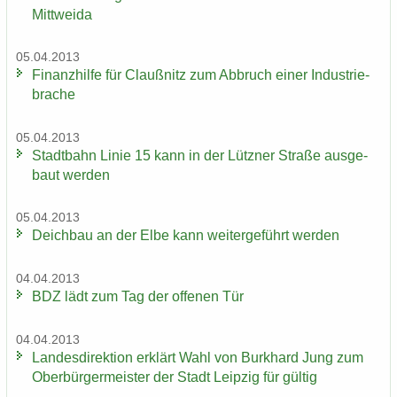
Mitt­wei­da
05.04.2013
Fi­nanz­hil­fe für Clau­ß­nitz zum Ab­bruch einer In­dus­trie­
bra­che
05.04.2013
Stadt­bahn Linie 15 kann in der Lütz­ner Stra­ße aus­ge­
baut wer­den
05.04.2013
Deich­bau an der Elbe kann wei­ter­ge­führt wer­den
04.04.2013
BDZ lädt zum Tag der of­fe­nen Tür
04.04.2013
Lan­des­di­rek­ti­on er­klärt Wahl von Burk­hard Jung zum
Ober­bür­ger­meis­ter der Stadt Leip­zig für gül­tig