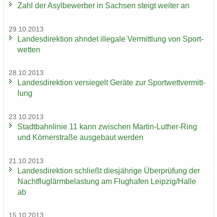
Zahl der Asyl­be­wer­ber in Sach­sen steigt wei­ter an
29.10.2013
Lan­des­di­rek­ti­on ahn­det il­le­ga­le Ver­mitt­lung von Sport­
wet­ten
28.10.2013
Lan­des­di­rek­ti­on ver­sie­gelt Ge­rä­te zur Sport­wett­ver­mitt­
lung
23.10.2013
Stadt­bahn­li­nie 11 kann zwi­schen Martin-​Luther-Ring
und Körn­er­stra­ße aus­ge­baut wer­den
21.10.2013
Lan­des­di­rek­ti­on schließt dies­jäh­ri­ge Über­prü­fung der
Nacht­flug­lärm­be­las­tung am Flug­ha­fen Leip­zig/Halle
ab
15.10.2013