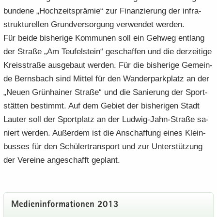
bun­de­ne „Hoch­zeits­prä­mie“ zur Fi­nan­zie­rung der in­fra­
struk­tu­rel­len Grund­ver­sor­gung ver­wen­det wer­den.
Für beide bis­he­ri­ge Kom­mu­nen soll ein Geh­weg ent­lang
der Stra­ße „Am Teu­felstein“ ge­schaf­fen und die der­zei­ti­ge
Kreis­stra­ße aus­ge­baut wer­den. Für die bis­he­ri­ge Ge­mein­
de Berns­bach sind Mit­tel für den Wan­der­park­platz an der
„Neuen Grün­hai­ner Stra­ße“ und die Sa­nie­rung der Sport­
stät­ten be­stimmt. Auf dem Ge­biet der bis­he­ri­gen Stadt
Lau­ter soll der Sport­platz an der Ludwig-​Jahn-Straße sa­
niert wer­den. Au­ßer­dem ist die An­schaf­fung eines Klein­
bus­ses für den Schü­ler­trans­port und zur Un­ter­stüt­zung
der Ver­ei­ne an­ge­schafft ge­plant.
Me­di­en­in­for­ma­tio­nen 2013