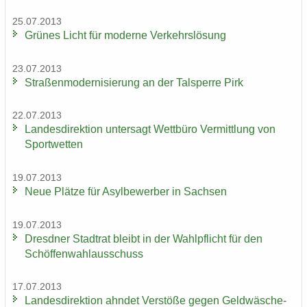
25.07.2013
Grü­nes Licht für mo­der­ne Ver­kehrs­lö­sung
23.07.2013
Stra­ßen­mo­der­ni­sie­rung an der Tal­sper­re Pirk
22.07.2013
Lan­des­di­rek­ti­on un­ter­sagt Wett­bü­ro Ver­mitt­lung von
Sport­wet­ten
19.07.2013
Neue Plät­ze für Asyl­be­wer­ber in Sach­sen
19.07.2013
Dresd­ner Stadt­rat bleibt in der Wahl­pflicht für den
Schöf­fen­wahl­aus­schuss
17.07.2013
Lan­des­di­rek­ti­on ahn­det Ver­stö­ße gegen Geld­wä­sche­