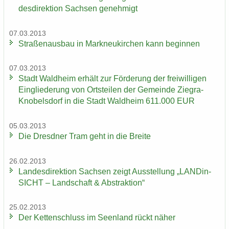
des­di­rek­ti­on Sach­sen ge­neh­migt
07.03.2013
Stra­ßen­aus­bau in Mark­neu­kir­chen kann be­gin­nen
07.03.2013
Stadt Wald­heim er­hält zur För­de­rung der frei­wil­li­gen
Ein­glie­de­rung von Orts­tei­len der Ge­mein­de Ziegra-​
Knobelsdorf in die Stadt Wald­heim 611.000 EUR
05.03.2013
Die Dresd­ner Tram geht in die Brei­te
26.02.2013
Lan­des­di­rek­ti­on Sach­sen zeigt Aus­stel­lung „LAN­Din­
SICHT – Land­schaft & Abs­trak­ti­on“
25.02.2013
Der Ket­ten­schluss im Se­en­land rückt näher