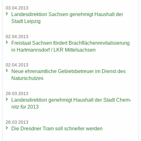
03.04.2013
Lan­des­di­rek­ti­on Sach­sen ge­neh­migt Haus­halt der
Stadt Leip­zig
02.04.2013
Frei­staat Sach­sen för­dert Brach­flä­chen­re­vi­ta­li­sie­rung
in Hart­manns­dorf / LKR Mit­tel­sach­sen
02.04.2013
Neue eh­ren­amt­li­che Ge­biets­be­treu­er im Dienst des
Na­tur­schut­zes
28.03.2013
Lan­des­di­rek­ti­on ge­neh­migt Haus­halt der Stadt Chem­
nitz für 2013
28.03.2013
Die Dresd­ner Tram soll schnel­ler wer­den