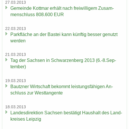
27.03.2013
Ge­mein­de Kott­mar er­hält nach frei­wil­li­gem Zu­sam­
men­schluss 808.600 EUR
22.03.2013
Park­flä­che an der Bas­tei kann künf­tig bes­ser ge­nutzt
wer­den
21.03.2013
Tag der Sach­sen in Schwar­zen­berg 2013 (6.-8.Sep­
tem­ber)
19.03.2013
Bautz­ner Wirt­schaft be­kommt leis­tungs­fä­hi­gen An­
schluss zur West­tan­gen­te
18.03.2013
Lan­des­di­rek­ti­on Sach­sen be­stä­tigt Haus­halt des Land­
krei­ses Leip­zig