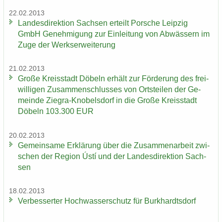
22.02.2013
Lan­des­di­rek­ti­on Sach­sen er­teilt Por­sche Leip­zig
GmbH Ge­neh­mi­gung zur Ein­lei­tung von Ab­wäs­sern im
Zuge der Werks­er­wei­te­rung
21.02.2013
Große Kreis­stadt Dö­beln er­hält zur För­de­rung des frei­
wil­li­gen Zu­sam­men­schlus­ses von Orts­tei­len der Ge­
mein­de Ziegra-​Knobelsdorf in die Große Kreis­stadt
Dö­beln 103.300 EUR
20.02.2013
Ge­mein­sa­me Er­klä­rung über die Zu­sam­men­ar­beit zwi­
schen der Re­gi­on Ústí und der Lan­des­di­rek­ti­on Sach­
sen
18.02.2013
Ver­bes­ser­ter Hoch­was­ser­schutz für Burk­hardts­dorf