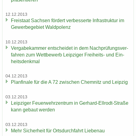
12.12.2013
Frei­staat Sach­sen för­dert ver­bes­ser­te In­fra­struk­tur im
Ge­wer­be­ge­biet Wald­po­lenz
10.12.2013
Ver­ga­be­kam­mer ent­schei­det in dem Nach­prü­fungs­ver­
fah­ren zum Wett­be­werb Leip­zi­ger Freiheits-​ und Ein­
heits­denk­mal
04.12.2013
Plan­fi­na­le für die A 72 zwi­schen Chem­nitz und Leip­zig
03.12.2013
Leip­zi­ger Feu­er­wehr­zen­trum in Gerhard-​Ellrodt-Straße
kann ge­baut wer­den
03.12.2013
Mehr Si­cher­heit für Orts­durch­fahrt Lie­be­nau