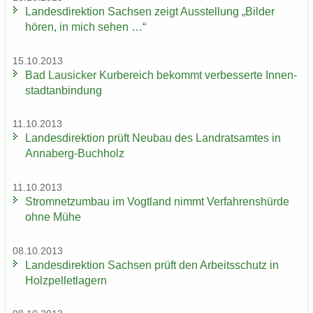
Lan­des­di­rek­ti­on Sach­sen zeigt Aus­stel­lung „Bil­der
hören, in mich sehen …“
15.10.2013
Bad Lau­si­cker Kur­be­reich be­kommt ver­bes­ser­te In­nen­
stadt­an­bin­dung
11.10.2013
Lan­des­di­rek­ti­on prüft Neu­bau des Land­rats­am­tes in
Annaberg-​Buchholz
11.10.2013
Strom­netz­um­bau im Vogt­land nimmt Ver­fah­rens­hür­de
ohne Mühe
08.10.2013
Lan­des­di­rek­ti­on Sach­sen prüft den Ar­beits­schutz in
Holz­pel­let­la­gern