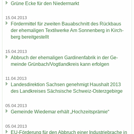
Grüne Ecke für den Nie­der­markt
15.04.2013
För­der­mit­tel für zwei­ten Bau­ab­schnitt des Rück­baus
der ehe­ma­li­gen Tex­til­wer­ke Am Son­nen­berg in Kirch­
berg be­reit­ge­stellt
15.04.2013
Ab­bruch der ehe­ma­li­gen Gar­di­nen­fa­brik in der Ge­
mein­de Grün­bach/Vogt­land­kreis kann er­fol­gen
11.04.2013
Lan­des­di­rek­ti­on Sach­sen ge­neh­migt Haus­halt 2013
des Land­krei­ses Säch­si­sche Schweiz-​Osterzgebirge
05.04.2013
Ge­mein­de Wie­de­mar er­hält „Hoch­zeits­prä­mie“
05.04.2013
EU-​Förderung für den Ab­bruch einer In­dus­trie­bra­che in