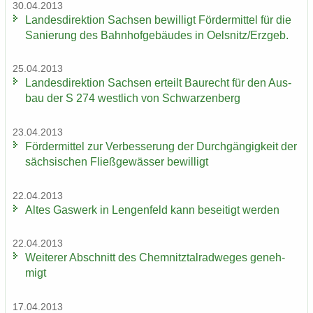
30.04.2013
Lan­des­di­rek­ti­on Sach­sen be­wil­ligt För­der­mit­tel für die
Sa­nie­rung des Bahn­hof­ge­bäu­des in Oels­nitz/Erz­geb.
25.04.2013
Lan­des­di­rek­ti­on Sach­sen er­teilt Bau­recht für den Aus­
bau der S 274 west­lich von Schwar­zen­berg
23.04.2013
För­der­mit­tel zur Ver­bes­se­rung der Durch­gän­gig­keit der
säch­si­schen Fließ­ge­wäs­ser be­wil­ligt
22.04.2013
Altes Gas­werk in Len­gen­feld kann be­sei­tigt wer­den
22.04.2013
Wei­te­rer Ab­schnitt des Chem­nitz­tal­rad­we­ges ge­neh­
migt
17.04.2013