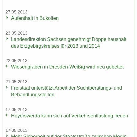
27.05.2013
Auf­ent­halt in Bu­ko­li­en
23.05.2013
Lan­des­di­rek­ti­on Sach­sen ge­neh­migt Dop­pel­haus­halt
des Erz­ge­birgs­krei­ses für 2013 und 2014
22.05.2013
Wie­sen­gra­ben in Dresden-​Weißig wird neu ge­bet­tet
21.05.2013
Frei­staat un­ter­stützt Ar­beit der Suchtberatungs-​ und
Be­hand­lungs­stel­len
17.05.2013
Ho­yers­wer­da kann sich auf Ver­kehrs­ent­las­tung freu­en
17.05.2013
Mehr Si­cher­heit auf der Staats­stra­ße zwi­schen Me­din­