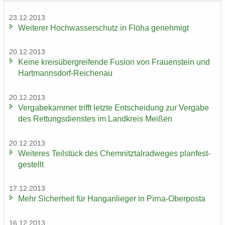
23.12.2013
Wei­te­rer Hoch­was­ser­schutz in Flöha ge­neh­migt
20.12.2013
Keine kreis­über­grei­fen­de Fu­si­on von Frau­en­stein und
Hartmannsdorf-​Reichenau
20.12.2013
Ver­ga­be­kam­mer trifft letz­te Ent­schei­dung zur Ver­ga­be
des Ret­tungs­diens­tes im Land­kreis Mei­ßen
20.12.2013
Wei­te­res Teil­stück des Chem­nitz­tal­rad­we­ges plan­fest­
ge­stellt
17.12.2013
Mehr Si­cher­heit für Hang­an­lie­ger in Pirna-​Oberposta
16.12.2013