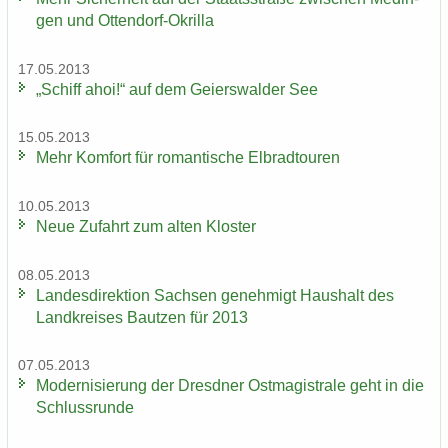
gen und Ottendorf-​Okrilla
17.05.2013
„Schiff ahoi!“ auf dem Gei­ers­wal­der See
15.05.2013
Mehr Kom­fort für ro­man­ti­sche El­brad­tou­ren
10.05.2013
Neue Zu­fahrt zum alten Klos­ter
08.05.2013
Lan­des­di­rek­ti­on Sach­sen ge­neh­migt Haus­halt des
Land­krei­ses Baut­zen für 2013
07.05.2013
Mo­der­ni­sie­rung der Dresd­ner Ost­ma­gis­tra­le geht in die
Schluss­run­de