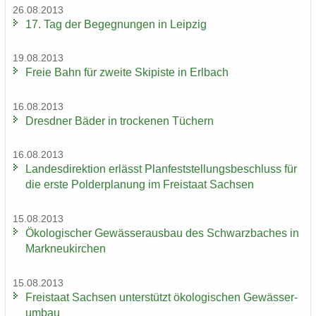
26.08.2013
17. Tag der Be­geg­nun­gen in Leip­zig
19.08.2013
Freie Bahn für zwei­te Ski­pis­te in Erl­bach
16.08.2013
Dresd­ner Bäder in tro­cke­nen Tü­chern
16.08.2013
Lan­des­di­rek­ti­on er­lässt Plan­fest­stel­lungs­be­schluss für
die erste Pol­der­pla­nung im Frei­staat Sach­sen
15.08.2013
Öko­lo­gi­scher Ge­wäs­ser­aus­bau des Schwarz­ba­ches in
Mark­neu­kir­chen
15.08.2013
Frei­staat Sach­sen un­ter­stützt öko­lo­gi­schen Ge­wäs­ser­
um­bau