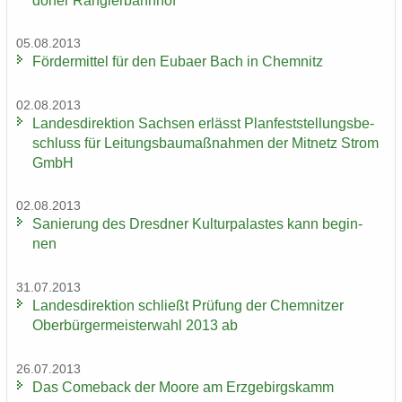
dor­fer Ran­gier­bahn­hof
05.08.2013
För­der­mit­tel für den Eu­ba­er Bach in Chem­nitz
02.08.2013
Lan­des­di­rek­ti­on Sach­sen er­lässt Plan­fest­stel­lungs­be­
schluss für Lei­tungs­bau­maß­nah­men der Mit­netz Strom
GmbH
02.08.2013
Sa­nie­rung des Dresd­ner Kul­tur­pa­las­tes kann be­gin­
nen
31.07.2013
Lan­des­di­rek­ti­on schließt Prü­fung der Chem­nit­zer
Ober­bür­ger­meis­ter­wahl 2013 ab
26.07.2013
Das Come­back der Moore am Erz­ge­birgs­kamm