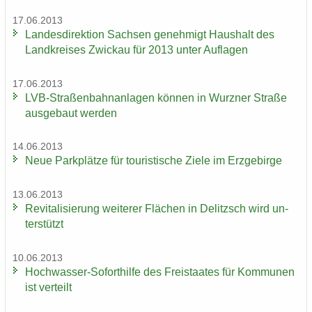
17.06.2013
Lan­des­di­rek­ti­on Sach­sen ge­neh­migt Haus­halt des
Land­krei­ses Zwi­ckau für 2013 unter Auf­la­gen
17.06.2013
LVB-​Straßenbahnanlagen kön­nen in Wurz­ner Stra­ße
aus­ge­baut wer­den
14.06.2013
Neue Park­plät­ze für tou­ris­ti­sche Ziele im Erz­ge­bir­ge
13.06.2013
Re­vi­ta­li­sie­rung wei­te­rer Flä­chen in De­litzsch wird un­
ter­stützt
10.06.2013
Hochwasser-​Soforthilfe des Frei­staa­tes für Kom­mu­nen
ist ver­teilt