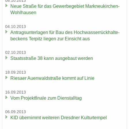
08.10.2013
Neue Stra­ße für das Ge­wer­be­ge­biet Markneukirchen-​
Wohlhausen
04.10.2013
An­trags­un­ter­la­gen für Bau des Hoch­was­ser­rück­hal­te­
be­ckens Ter­pitz lie­gen zur Ein­sicht aus
02.10.2013
Staats­stra­ße 38 kann aus­ge­baut wer­den
18.09.2013
Rie­sa­er Au­en­wald­stra­ße kommt auf Linie
16.09.2013
Vom Pro­jekt­fi­na­le zum Dienst­all­tag
06.09.2013
KID über­nimmt wei­te­ren Dresd­ner Kul­tur­tem­pel