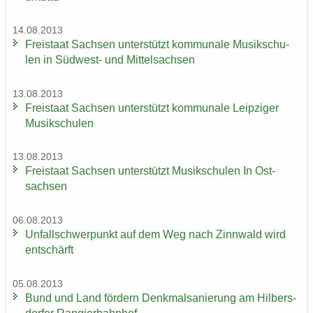
14.08.2013
Frei­staat Sach­sen un­ter­stützt kom­mu­na­le Mu­sik­schu­
len in Südwest-​ und Mit­tel­sach­sen
13.08.2013
Frei­staat Sach­sen un­ter­stützt kom­mu­na­le Leip­zi­ger
Mu­sik­schu­len
13.08.2013
Frei­staat Sach­sen un­ter­stützt Mu­sik­schu­len In Ost­
sach­sen
06.08.2013
Un­fall­schwer­punkt auf dem Weg nach Zinn­wald wird
ent­schärft
05.08.2013
Bund und Land för­dern Denk­mal­sa­nie­rung am Hil­bers­