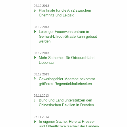
04.12.2013
Plan­fi­na­le für die A 72 zwi­schen
Chem­nitz und Leip­zig
03.12.2013
Leip­zi­ger Feu­er­wehr­zen­trum in
Gerhard-​Ellrodt-Straße kann ge­baut
wer­den
03.12.2013
Mehr Si­cher­heit für Orts­durch­fahrt
Lie­be­nau
03.12.2013
Ge­wer­be­ge­biet Meer­a­ne be­kommt
grö­ße­res Re­gen­rück­hal­te­be­cken
29.11.2013
Bund und Land un­ter­stüt­zen den
Chi­ne­si­schen Pa­vil­lon in Dres­den
27.11.2013
In ei­ge­ner Sache: Re­fe­rat Presse-​
und Öf­fent­lich­keits­ar­beit der Lan­des­