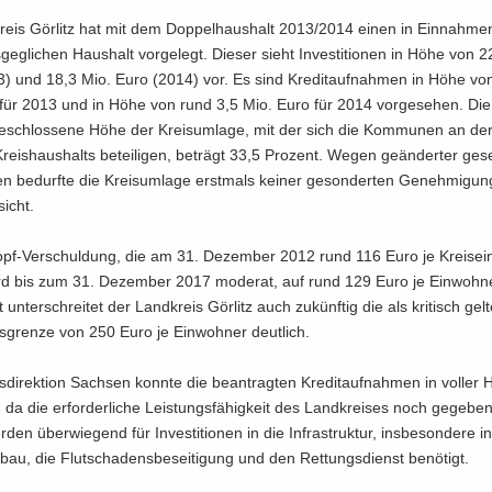
reis Gör­litz hat mit dem Dop­pel­haus­halt 2013/2014 einen in Ein­nahm
ge­gli­chen Haus­halt vor­ge­legt. Die­ser sieht Inves­titionen in Höhe von 
) und 18,3 Mio. Euro (2014) vor. Es sind Kre­dit­auf­nah­men in Höhe vo
für 2013 und in Höhe von rund 3,5 Mio. Euro für 2014 vor­ge­se­hen. Di
e­schlos­se­ne Höhe der Kreis­um­la­ge, mit der sich die Kom­mu­nen an der 
eis­haus­halts be­tei­li­gen, be­trägt 33,5 Pro­zent. Wegen ge­än­der­ter gese
en be­durf­te die Kreis­um­la­ge erst­mals kei­ner ge­son­der­ten Ge­nehmigu
sicht.
opf-Verschuldung, die am 31. De­zem­ber 2012 rund 116 Euro je Kreis­ein
ird bis zum 31. De­zem­ber 2017 mo­de­rat, auf rund 129 Euro je Ein­woh­ne
un­ter­schrei­tet der Land­kreis Gör­litz auch zu­künf­tig die als kri­tisch gel­
s­gren­ze von 250 Euro je Ein­woh­ner deut­lich.
­di­rek­ti­on Sach­sen konn­te die be­an­trag­ten Kre­dit­auf­nah­men in vol­le
 da die er­for­der­li­che Leis­tungs­fä­hig­keit des Land­kreises noch ge­ge­ben
r­den über­wie­gend für In­ves­ti­tio­nen in die In­fra­struk­tur, ins­be­son­de­re 
­bau, die Flutschadensbe­seitigung und den Ret­tungs­dienst be­nö­tigt.