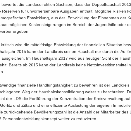
ch be­wer­tet die Lan­des­di­rek­ti­on Sach­sen, dass der Dop­pel­haus­halt 20
 Re­ser­ven für un­vor­her­seh­ba­re Aus­ga­ben ent­hält. Mög­li­che Ri­si­ken 
­mo­gra­fi­schen Ent­wick­lung, aus der Ent­wick­lung der Ein­nah­men der 
aus mög­li­chen Kos­tensteigerungen im Be­reich der Ju­gend­hil­fe oder der
­wer­ber er­ge­ben.
kri­tisch wird die mit­tel­fris­ti­ge Ent­wick­lung der fi­nan­zi­el­len Si­tua­ti­on be­
alts­jahr 2015 kann der Land­kreis sei­nen Haus­halt nur durch die Auflö
 aus­glei­chen. Im Haus­halts­jahr 2017 wird aus heu­ti­ger Sicht der Haus­h
fehlt. Be­reits ab 2015 kann der Land­kreis keine Nettoinvesti­tionsmittel 
en.
wen­di­ge fi­nan­zi­el­le Hand­lungs­fä­hig­keit zu be­wah­ren ist der Land­kreis 
schla­ge­nen Weg der Haus­halts­kon­so­li­die­rung wei­ter zu beschrei­ten. 
ht der LDS die Fort­füh­rung der Kon­zen­tra­ti­on der Kreisver­waltung auf
Gör­litz und Zit­tau und eine ef­fi­zi­en­te Aus­las­tung der ei­ge­nen Im­mo­bi­li­
ie zu­rück­ge­hen­de Be­völ­ke­rungs­zahl ist die An­zahl der Mitar­beiter des 
er­so­nal­ent­wick­lungs­kon­zept wei­ter zu re­du­zie­ren.