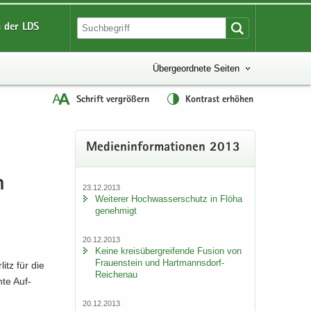
 der LDS
Übergeordnete Seiten
Schrift vergrößern
Kontrast erhöhen
Me­di­en­in­for­ma­tio­nen 2013
n
23.12.2013
Wei­te­rer Hoch­was­ser­schutz in Flöha
ge­neh­migt
20.12.2013
Keine kreis­über­grei­fen­de Fu­si­on von
Frau­en­stein und Hartmannsdorf-​
itz für die
Reichenau
­te Auf­
20.12.2013