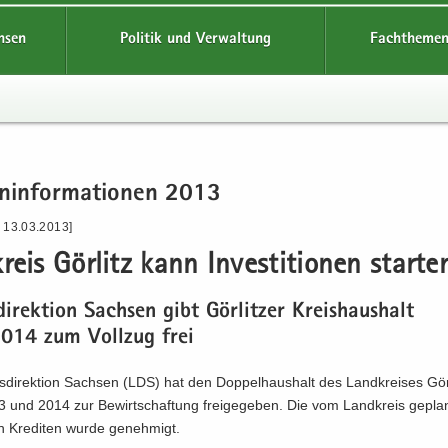
hsen
Politik und Verwaltung
Fachthemen
n­in­for­ma­tio­nen 2013
- 13.03.2013]
reis Gör­litz kann In­ves­ti­tio­nen star­te
di­rek­ti­on Sach­sen gibt Gör­lit­zer Kreis­haus­halt
014 zum Voll­zug frei
­di­rek­ti­on Sach­sen (LDS) hat den Dop­pel­haus­halt des Landkrei­ses Gör­l
 und 2014 zur Be­wirt­schaf­tung frei­ge­ge­ben. Die vom Land­kreis ge­plan
 Kre­di­ten wurde ge­neh­migt.