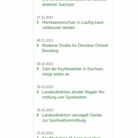
di­rek­ti­on Sach­sen
27.11.2013
Hoch­was­ser­schutz in Lau­ßig kann
ver­bes­sert wer­den
08.11.2013
Mo­der­ne Stra­ße für Dresd­ner Orts­teil
Borsberg
30.10.2013
Zahl der Asyl­be­wer­ber in Sach­sen
steigt wei­ter an
29.10.2013
Lan­des­di­rek­ti­on ahn­det il­le­ga­le Ver­
mitt­lung von Sport­wet­ten
28.10.2013
Lan­des­di­rek­ti­on ver­sie­gelt Ge­rä­te
zur Sport­wett­ver­mitt­lung
23.10.2013