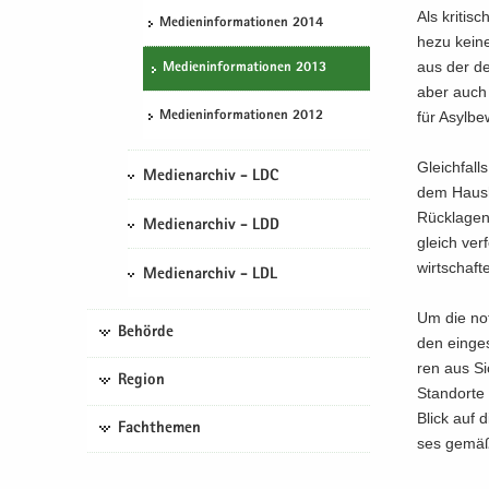
Als kri­tis
Me­di­en­in­for­ma­tio­nen 2014
he­zu keine
aus der de
Me­di­en­in­for­ma­tio­nen 2013
aber auch 
für Asyl­be
Me­di­en­in­for­ma­tio­nen 2012
Gleich­falls 
Medienarchiv - LDC
dem Haus­h
Rück­la­gen
Medienarchiv - LDD
gleich ver­
wirt­schaf­t
Medienarchiv - LDL
Um die not­
Behörde
den ein­ge­
ren aus Sic
Region
Stand­or­te 
Blick auf d
Fachthemen
ses gemäß P