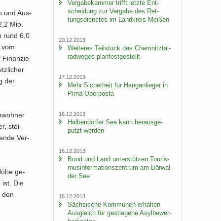
Ver­ga­be­kam­mer trifft letz­te Ent­
schei­dung zur Ver­ga­be des Ret­
en und Aus­
tungs­diens­tes im Land­kreis Mei­ßen
22,2 Mio.
n rund 6,0
20.12.2013
e vom
Wei­te­res Teil­stück des Chem­nitz­tal­
rad­we­ges plan­fest­ge­stellt
Fi­nan­zie­
tzli­cher
17.12.2013
ng der
Mehr Si­cher­heit für Hang­an­lie­ger in
Pirna-​Oberposta
16.12.2013
­woh­ner
Hal­ben­dor­fer See kann her­aus­ge­
r, stei­
putzt wer­den
ten­de Ver­
16.12.2013
Bund und Land un­ter­stüt­zen Tou­ris­
mus­in­for­ma­ti­ons­zen­trum am Bär­wal­
r Höhe ge­
der See
 ist. Die
in den
16.12.2013
Säch­si­sche Kom­mu­nen er­hal­ten
Aus­gleich für ge­stie­ge­ne Asyl­be­wer­