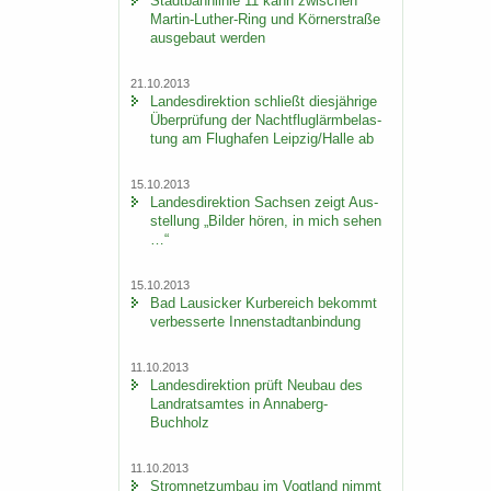
Stadt­bahn­li­nie 11 kann zwi­schen
Martin-​Luther-Ring und Körn­er­stra­ße
aus­ge­baut wer­den
21.10.2013
Lan­des­di­rek­ti­on schließt dies­jäh­ri­ge
Über­prü­fung der Nacht­flug­lärm­be­las­
tung am Flug­ha­fen Leip­zig/Halle ab
15.10.2013
Lan­des­di­rek­ti­on Sach­sen zeigt Aus­
stel­lung „Bil­der hören, in mich sehen
…“
15.10.2013
Bad Lau­si­cker Kur­be­reich be­kommt
ver­bes­ser­te In­nen­stadt­an­bin­dung
11.10.2013
Lan­des­di­rek­ti­on prüft Neu­bau des
Land­rats­am­tes in Annaberg-​
Buchholz
11.10.2013
Strom­netz­um­bau im Vogt­land nimmt