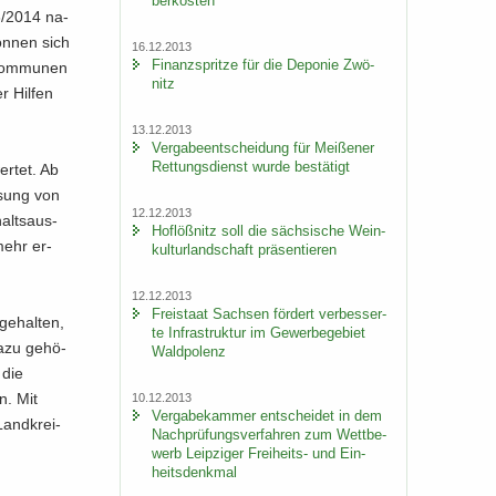
ber­kos­ten
13/2014 na­
kön­nen sich
16.12.2013
Fi­nanz­sprit­ze für die De­po­nie Zwö­
Kom­mu­nen
nitz
 Hil­fen
13.12.2013
Ver­ga­be­ent­schei­dung für Mei­ße­ner
Ret­tungs­dienst wurde be­stä­tigt
wer­tet. Ab
­sung von
12.12.2013
alts­aus­
Hof­löß­nitz soll die säch­si­sche Wein­
mehr er­
kul­tur­land­schaft prä­sen­tie­ren
12.12.2013
Frei­staat Sach­sen för­dert ver­bes­ser­
ge­hal­ten,
te In­fra­struk­tur im Ge­wer­be­ge­biet
Dazu ge­hö­
Wald­po­lenz
 die
en. Mit
10.12.2013
Ver­ga­be­kam­mer ent­schei­det in dem
Land­krei­
Nach­prü­fungs­ver­fah­ren zum Wett­be­
werb Leip­zi­ger Freiheits-​ und Ein­
heits­denk­mal