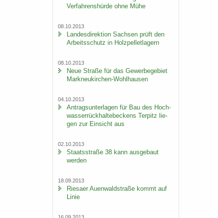
Ver­fah­rens­hür­de ohne Mühe
08.10.2013
Lan­des­di­rek­ti­on Sach­sen prüft den
Ar­beits­schutz in Holz­pel­let­la­gern
08.10.2013
Neue Stra­ße für das Ge­wer­be­ge­biet
Markneukirchen-​Wohlhausen
04.10.2013
An­trags­un­ter­la­gen für Bau des Hoch­
was­ser­rück­hal­te­be­ckens Ter­pitz lie­
gen zur Ein­sicht aus
02.10.2013
Staats­stra­ße 38 kann aus­ge­baut
wer­den
18.09.2013
Rie­sa­er Au­en­wald­stra­ße kommt auf
Linie
16.09.2013