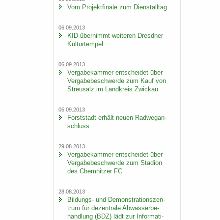
Vom Pro­jekt­fi­na­le zum Dienst­all­tag
06.09.2013
KID über­nimmt wei­te­ren Dresd­ner
Kul­tur­tem­pel
06.09.2013
Ver­ga­be­kam­mer ent­schei­det über
Ver­ga­be­be­schwer­de zum Kauf von
Streu­salz im Land­kreis Zwi­ckau
05.09.2013
Forst­stadt er­hält neuen Rad­weg­an­
schluss
29.08.2013
Ver­ga­be­kam­mer ent­schei­det über
Ver­ga­be­be­schwer­de zum Sta­di­on
des Chem­nit­zer FC
28.08.2013
Bildungs-​ und De­mons­tra­ti­ons­zen­
trum für de­zen­tra­le Ab­was­ser­be­
hand­lung (BDZ) lädt zur In­for­ma­ti­