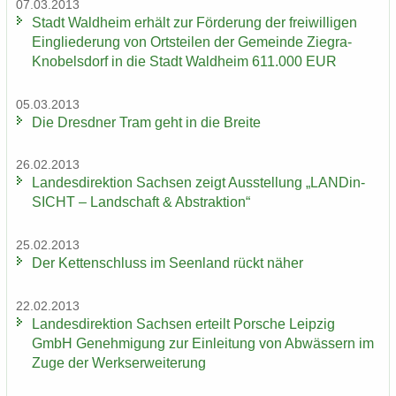
07.03.2013
Stadt Wald­heim er­hält zur För­de­rung der frei­wil­li­gen
Ein­glie­de­rung von Orts­tei­len der Ge­mein­de Ziegra-​
Knobelsdorf in die Stadt Wald­heim 611.000 EUR
05.03.2013
Die Dresd­ner Tram geht in die Brei­te
26.02.2013
Lan­des­di­rek­ti­on Sach­sen zeigt Aus­stel­lung „LAN­Din­
SICHT – Land­schaft & Abs­trak­ti­on“
25.02.2013
Der Ket­ten­schluss im Se­en­land rückt näher
22.02.2013
Lan­des­di­rek­ti­on Sach­sen er­teilt Por­sche Leip­zig
GmbH Ge­neh­mi­gung zur Ein­lei­tung von Ab­wäs­sern im
Zuge der Werks­er­wei­te­rung