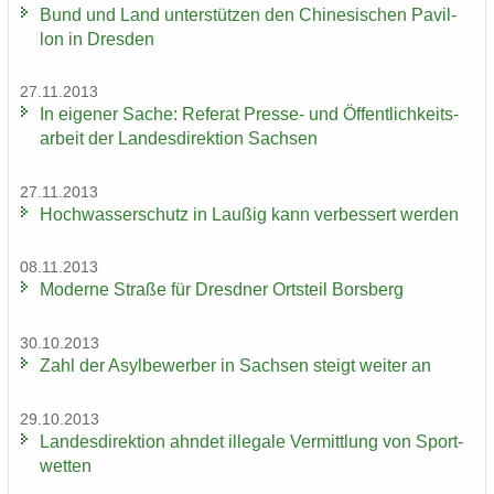
Bund und Land un­ter­stüt­zen den Chi­ne­si­schen Pa­vil­
lon in Dres­den
27.11.2013
In ei­ge­ner Sache: Re­fe­rat Presse-​ und Öf­fent­lich­keits­
ar­beit der Lan­des­di­rek­ti­on Sach­sen
27.11.2013
Hoch­was­ser­schutz in Lau­ßig kann ver­bes­sert wer­den
08.11.2013
Mo­der­ne Stra­ße für Dresd­ner Orts­teil Borsberg
30.10.2013
Zahl der Asyl­be­wer­ber in Sach­sen steigt wei­ter an
29.10.2013
Lan­des­di­rek­ti­on ahn­det il­le­ga­le Ver­mitt­lung von Sport­
wet­ten