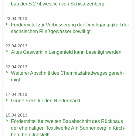
bau der S 274 west­lich von Schwar­zen­berg
23.04.2013
För­der­mit­tel zur Ver­bes­se­rung der Durch­gän­gig­keit der
säch­si­schen Fließ­ge­wäs­ser be­wil­ligt
22.04.2013
Altes Gas­werk in Len­gen­feld kann be­sei­tigt wer­den
22.04.2013
Wei­te­rer Ab­schnitt des Chem­nitz­tal­rad­we­ges ge­neh­
migt
17.04.2013
Grüne Ecke für den Nie­der­markt
15.04.2013
För­der­mit­tel für zwei­ten Bau­ab­schnitt des Rück­baus
der ehe­ma­li­gen Tex­til­wer­ke Am Son­nen­berg in Kirch­
berg be­reit­ge­stellt