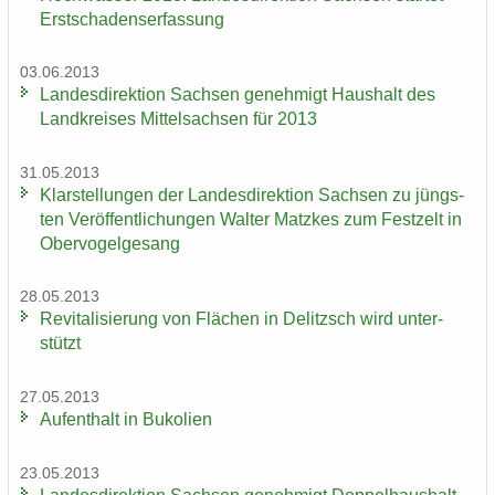
Erst­scha­dens­er­fas­sung
03.06.2013
Lan­des­di­rek­ti­on Sach­sen ge­neh­migt Haus­halt des
Land­krei­ses Mit­tel­sach­sen für 2013
31.05.2013
Klar­stel­lun­gen der Lan­des­di­rek­ti­on Sach­sen zu jüngs­
ten Ver­öf­fent­li­chun­gen Wal­ter Matz­kes zum Fest­zelt in
Ober­vo­gel­ge­sang
28.05.2013
Re­vi­ta­li­sie­rung von Flä­chen in De­litzsch wird un­ter­
stützt
27.05.2013
Auf­ent­halt in Bu­ko­li­en
23.05.2013