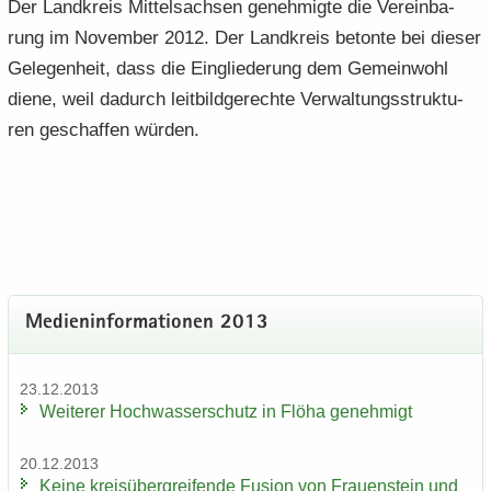
Der Land­kreis Mit­tel­sach­sen ge­neh­mig­te die Ver­ein­ba­
rung im No­vem­ber 2012. Der Land­kreis be­ton­te bei die­ser
Ge­le­gen­heit, dass die Ein­glie­de­rung dem Ge­mein­wohl
diene, weil da­durch leit­bild­ge­rech­te Ver­wal­tungs­struk­tu­
ren ge­schaf­fen wür­den.
Me­di­en­in­for­ma­tio­nen 2013
23.12.2013
Wei­te­rer Hoch­was­ser­schutz in Flöha ge­neh­migt
20.12.2013
Keine kreis­über­grei­fen­de Fu­si­on von Frau­en­stein und