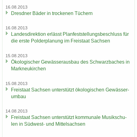
16.08.2013
Dresd­ner Bäder in tro­cke­nen Tü­chern
16.08.2013
Lan­des­di­rek­ti­on er­lässt Plan­fest­stel­lungs­be­schluss für
die erste Pol­der­pla­nung im Frei­staat Sach­sen
15.08.2013
Öko­lo­gi­scher Ge­wäs­ser­aus­bau des Schwarz­ba­ches in
Mark­neu­kir­chen
15.08.2013
Frei­staat Sach­sen un­ter­stützt öko­lo­gi­schen Ge­wäs­ser­
um­bau
14.08.2013
Frei­staat Sach­sen un­ter­stützt kom­mu­na­le Mu­sik­schu­
len in Südwest-​ und Mit­tel­sach­sen