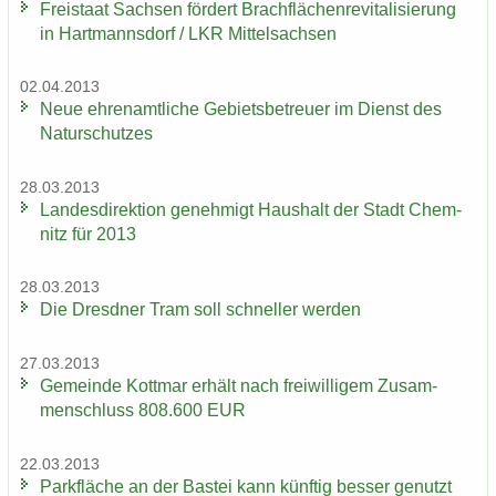
Frei­staat Sach­sen för­dert Brach­flä­chen­re­vi­ta­li­sie­rung
in Hart­manns­dorf / LKR Mit­tel­sach­sen
02.04.2013
Neue eh­ren­amt­li­che Ge­biets­be­treu­er im Dienst des
Na­tur­schut­zes
28.03.2013
Lan­des­di­rek­ti­on ge­neh­migt Haus­halt der Stadt Chem­
nitz für 2013
28.03.2013
Die Dresd­ner Tram soll schnel­ler wer­den
27.03.2013
Ge­mein­de Kott­mar er­hält nach frei­wil­li­gem Zu­sam­
men­schluss 808.600 EUR
22.03.2013
Park­flä­che an der Bas­tei kann künf­tig bes­ser ge­nutzt