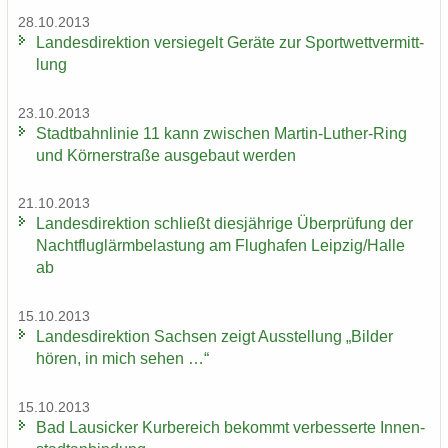
28.10.2013
Lan­des­di­rek­ti­on ver­sie­gelt Ge­rä­te zur Sport­wett­ver­mitt­
lung
23.10.2013
Stadt­bahn­li­nie 11 kann zwi­schen Martin-​Luther-Ring
und Körn­er­stra­ße aus­ge­baut wer­den
21.10.2013
Lan­des­di­rek­ti­on schließt dies­jäh­ri­ge Über­prü­fung der
Nacht­flug­lärm­be­las­tung am Flug­ha­fen Leip­zig/Halle
ab
15.10.2013
Lan­des­di­rek­ti­on Sach­sen zeigt Aus­stel­lung „Bil­der
hören, in mich sehen …“
15.10.2013
Bad Lau­si­cker Kur­be­reich be­kommt ver­bes­ser­te In­nen­