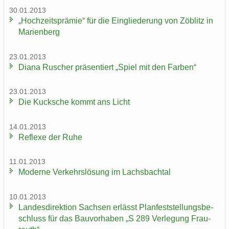
30.01.2013
„Hoch­zeits­prä­mie“ für die Ein­glie­de­rung von Zö­blitz in
Ma­ri­en­berg
23.01.2013
Diana Ru­scher prä­sen­tiert „Spiel mit den Far­ben“
23.01.2013
Die Kuck­sche kommt ans Licht
14.01.2013
Re­fle­xe der Ruhe
11.01.2013
Mo­der­ne Ver­kehrs­lö­sung im Lachs­bach­tal
10.01.2013
Lan­des­di­rek­ti­on Sach­sen er­lässt Plan­fest­stel­lungs­be­
schluss für das Bau­vor­ha­ben „S 289 Ver­le­gung Frau­