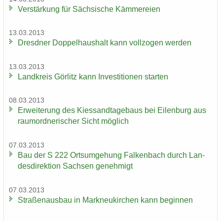
Ver­stär­kung für Säch­si­sche Käm­me­rei­en
13.03.2013
Dresd­ner Dop­pel­haus­halt kann voll­zo­gen wer­den
13.03.2013
Land­kreis Gör­litz kann In­ves­ti­tio­nen star­ten
08.03.2013
Er­wei­te­rung des Kies­sand­ta­ge­baus bei Ei­len­burg aus
raum­ord­ne­ri­scher Sicht mög­lich
07.03.2013
Bau der S 222 Orts­um­ge­hung Fal­ken­bach durch Lan­
des­di­rek­ti­on Sach­sen ge­neh­migt
07.03.2013
Stra­ßen­aus­bau in Mark­neu­kir­chen kann be­gin­nen