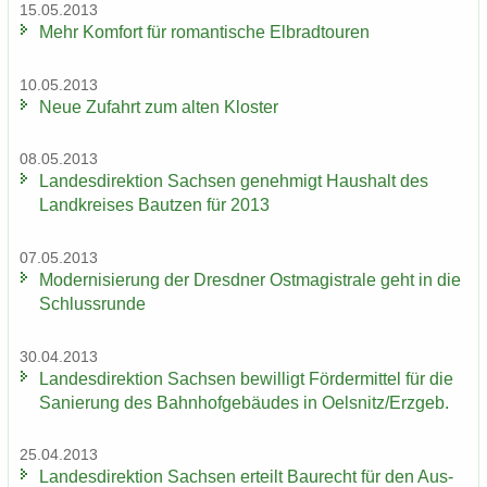
15.05.2013
Mehr Kom­fort für ro­man­ti­sche El­brad­tou­ren
10.05.2013
Neue Zu­fahrt zum alten Klos­ter
08.05.2013
Lan­des­di­rek­ti­on Sach­sen ge­neh­migt Haus­halt des
Land­krei­ses Baut­zen für 2013
07.05.2013
Mo­der­ni­sie­rung der Dresd­ner Ost­ma­gis­tra­le geht in die
Schluss­run­de
30.04.2013
Lan­des­di­rek­ti­on Sach­sen be­wil­ligt För­der­mit­tel für die
Sa­nie­rung des Bahn­hof­ge­bäu­des in Oels­nitz/Erz­geb.
25.04.2013
Lan­des­di­rek­ti­on Sach­sen er­teilt Bau­recht für den Aus­