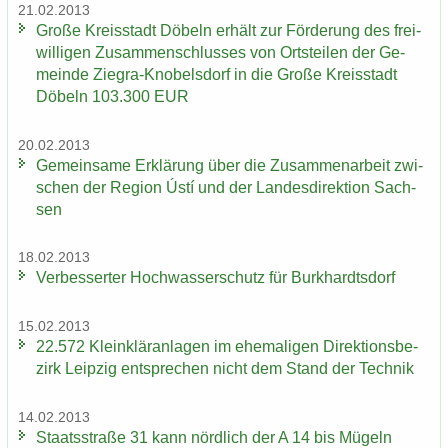
21.02.2013
Große Kreis­stadt Dö­beln er­hält zur För­de­rung des frei­
wil­li­gen Zu­sam­men­schlus­ses von Orts­tei­len der Ge­
mein­de Ziegra-​Knobelsdorf in die Große Kreis­stadt
Dö­beln 103.300 EUR
20.02.2013
Ge­mein­sa­me Er­klä­rung über die Zu­sam­men­ar­beit zwi­
schen der Re­gi­on Ústí und der Lan­des­di­rek­ti­on Sach­
sen
18.02.2013
Ver­bes­ser­ter Hoch­was­ser­schutz für Burk­hardts­dorf
15.02.2013
22.572 Klein­klär­an­la­gen im ehe­ma­li­gen Di­rek­ti­ons­be­
zirk Leip­zig ent­spre­chen nicht dem Stand der Tech­nik
14.02.2013
Staats­stra­ße 31 kann nörd­lich der A 14 bis Mü­geln