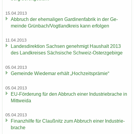
15.04.2013
Ab­bruch der ehe­ma­li­gen Gar­di­nen­fa­brik in der Ge­
mein­de Grün­bach/Vogt­land­kreis kann er­fol­gen
11.04.2013
Lan­des­di­rek­ti­on Sach­sen ge­neh­migt Haus­halt 2013
des Land­krei­ses Säch­si­sche Schweiz-​Osterzgebirge
05.04.2013
Ge­mein­de Wie­de­mar er­hält „Hoch­zeits­prä­mie“
05.04.2013
EU-​Förderung für den Ab­bruch einer In­dus­trie­bra­che in
Mitt­wei­da
05.04.2013
Fi­nanz­hil­fe für Clau­ß­nitz zum Ab­bruch einer In­dus­trie­
bra­che