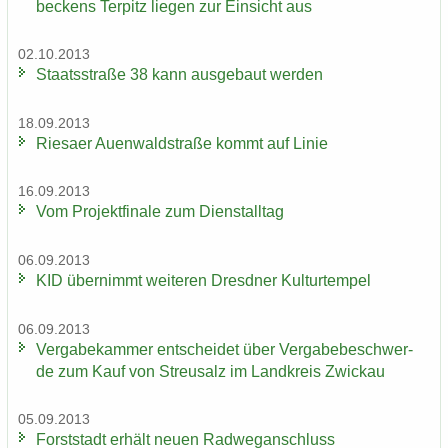
be­ckens Ter­pitz lie­gen zur Ein­sicht aus
02.10.2013
Staats­stra­ße 38 kann aus­ge­baut wer­den
18.09.2013
Rie­sa­er Au­en­wald­stra­ße kommt auf Linie
16.09.2013
Vom Pro­jekt­fi­na­le zum Dienst­all­tag
06.09.2013
KID über­nimmt wei­te­ren Dresd­ner Kul­tur­tem­pel
06.09.2013
Ver­ga­be­kam­mer ent­schei­det über Ver­ga­be­be­schwer­
de zum Kauf von Streu­salz im Land­kreis Zwi­ckau
05.09.2013
Forst­stadt er­hält neuen Rad­weg­an­schluss