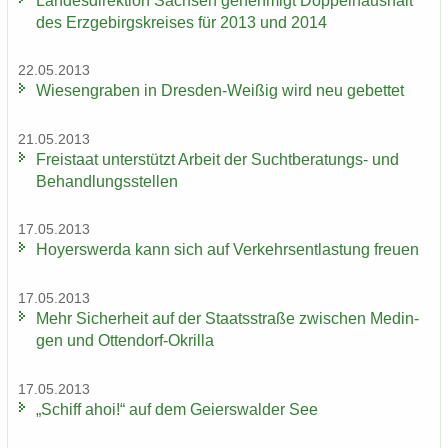
Lan­des­di­rek­ti­on Sach­sen ge­neh­migt Dop­pel­haus­halt
des Erz­ge­birgs­krei­ses für 2013 und 2014
22.05.2013
Wie­sen­gra­ben in Dresden-​Weißig wird neu ge­bet­tet
21.05.2013
Frei­staat un­ter­stützt Ar­beit der Suchtberatungs-​ und
Be­hand­lungs­stel­len
17.05.2013
Ho­yers­wer­da kann sich auf Ver­kehrs­ent­las­tung freu­en
17.05.2013
Mehr Si­cher­heit auf der Staats­stra­ße zwi­schen Me­din­
gen und Ottendorf-​Okrilla
17.05.2013
„Schiff ahoi!“ auf dem Gei­ers­wal­der See