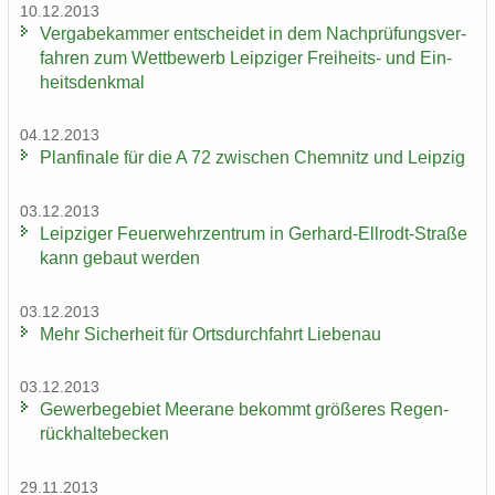
10.12.2013
Ver­ga­be­kam­mer ent­schei­det in dem Nach­prü­fungs­ver­
fah­ren zum Wett­be­werb Leip­zi­ger Freiheits-​ und Ein­
heits­denk­mal
04.12.2013
Plan­fi­na­le für die A 72 zwi­schen Chem­nitz und Leip­zig
03.12.2013
Leip­zi­ger Feu­er­wehr­zen­trum in Gerhard-​Ellrodt-Straße
kann ge­baut wer­den
03.12.2013
Mehr Si­cher­heit für Orts­durch­fahrt Lie­be­nau
03.12.2013
Ge­wer­be­ge­biet Meer­a­ne be­kommt grö­ße­res Re­gen­
rück­hal­te­be­cken
29.11.2013