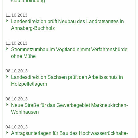
stadt­an­bin­dung
11.10.2013
Lan­des­di­rek­ti­on prüft Neu­bau des Land­rats­am­tes in
Annaberg-​Buchholz
11.10.2013
Strom­netz­um­bau im Vogt­land nimmt Ver­fah­rens­hür­de
ohne Mühe
08.10.2013
Lan­des­di­rek­ti­on Sach­sen prüft den Ar­beits­schutz in
Holz­pel­let­la­gern
08.10.2013
Neue Stra­ße für das Ge­wer­be­ge­biet Markneukirchen-​
Wohlhausen
04.10.2013
An­trags­un­ter­la­gen für Bau des Hoch­was­ser­rück­hal­te­