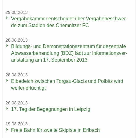
29.08.2013
Ver­ga­be­kam­mer ent­schei­det über Ver­ga­be­be­schwer­
de zum Sta­di­on des Chem­nit­zer FC
28.08.2013
Bildungs-​ und De­mons­tra­ti­ons­zen­trum für de­zen­tra­le
Ab­was­ser­be­hand­lung (BDZ) lädt zur In­for­ma­ti­ons­ver­
an­stal­tung am 17. Sep­tem­ber 2013
28.08.2013
El­be­deich zwi­schen Torgau-​Glacis und Pol­bitz wird
wei­ter er­tüch­tigt
26.08.2013
17. Tag der Be­geg­nun­gen in Leip­zig
19.08.2013
Freie Bahn für zwei­te Ski­pis­te in Erl­bach