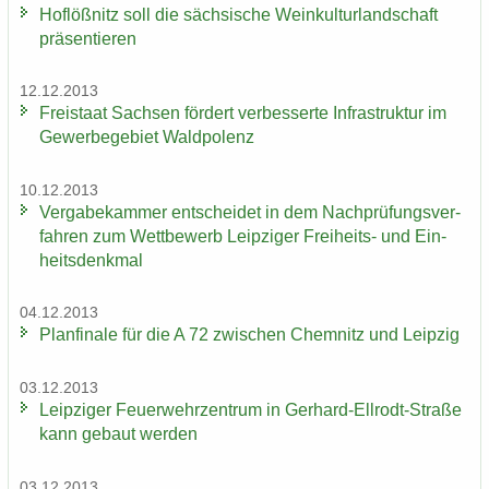
Hof­löß­nitz soll die säch­si­sche Wein­kul­tur­land­schaft
prä­sen­tie­ren
12.12.2013
Frei­staat Sach­sen för­dert ver­bes­ser­te In­fra­struk­tur im
Ge­wer­be­ge­biet Wald­po­lenz
10.12.2013
Ver­ga­be­kam­mer ent­schei­det in dem Nach­prü­fungs­ver­
fah­ren zum Wett­be­werb Leip­zi­ger Freiheits-​ und Ein­
heits­denk­mal
04.12.2013
Plan­fi­na­le für die A 72 zwi­schen Chem­nitz und Leip­zig
03.12.2013
Leip­zi­ger Feu­er­wehr­zen­trum in Gerhard-​Ellrodt-Straße
kann ge­baut wer­den
03.12.2013