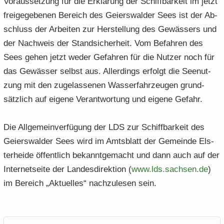
Vor­aus­set­zung für die Er­klä­rung der Schiff­bar­keit im jetzt
frei­ge­ge­be­nen Be­reich des Gei­ers­wal­der Sees ist der Ab­
schluss der Ar­bei­ten zur Her­stel­lung des Ge­wäs­sers und
der Nach­weis der Stand­si­cher­heit. Vom Be­fah­ren des
Sees gehen jetzt weder Gefah­ren für die Nut­zer noch für
das Ge­wäs­ser selbst aus. Al­ler­dings er­folgt die See­nut­
zung mit den zu­ge­las­se­nen Was­ser­fahr­zeu­gen grund­
sätz­lich auf ei­ge­ne Ver­ant­wor­tung und ei­ge­ne Ge­fahr.
Die All­ge­mein­ver­fü­gung der LDS zur Schiff­bar­keit des
Gei­ers­wal­der Sees wird im Amts­blatt der Ge­mein­de Els­
ter­hei­de öf­fent­lich be­kannt­ge­macht und dann auch auf der
In­ter­net­sei­te der Lan­des­di­rek­ti­on (
www.​lds.​sachsen.​de
)
im Be­reich „Ak­tu­el­les“ nachzule­sen sein.