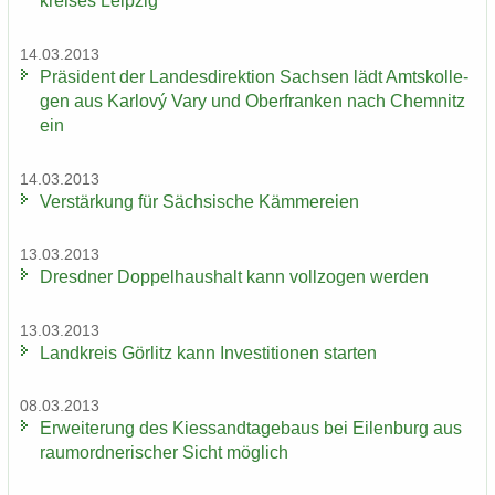
krei­ses Leip­zig
14.03.2013
Prä­si­dent der Lan­des­di­rek­ti­on Sach­sen lädt Amts­kol­le­
gen aus Karlový Vary und Ober­fran­ken nach Chem­nitz
ein
14.03.2013
Ver­stär­kung für Säch­si­sche Käm­me­rei­en
13.03.2013
Dresd­ner Dop­pel­haus­halt kann voll­zo­gen wer­den
13.03.2013
Land­kreis Gör­litz kann In­ves­ti­tio­nen star­ten
08.03.2013
Er­wei­te­rung des Kies­sand­ta­ge­baus bei Ei­len­burg aus
raum­ord­ne­ri­scher Sicht mög­lich