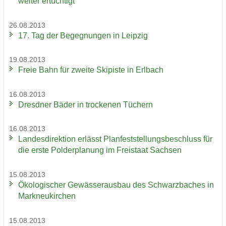
wei­ter er­tüch­tigt
26.08.2013
17. Tag der Be­geg­nun­gen in Leip­zig
19.08.2013
Freie Bahn für zwei­te Ski­pis­te in Erl­bach
16.08.2013
Dresd­ner Bäder in tro­cke­nen Tü­chern
16.08.2013
Lan­des­di­rek­ti­on er­lässt Plan­fest­stel­lungs­be­schluss für
die erste Pol­der­pla­nung im Frei­staat Sach­sen
15.08.2013
Öko­lo­gi­scher Ge­wäs­ser­aus­bau des Schwarz­ba­ches in
Mark­neu­kir­chen
15.08.2013