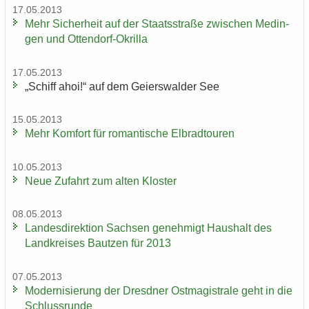
17.05.2013
Mehr Si­cher­heit auf der Staats­stra­ße zwi­schen Me­din­
gen und Ottendorf-​Okrilla
17.05.2013
„Schiff ahoi!“ auf dem Gei­ers­wal­der See
15.05.2013
Mehr Kom­fort für ro­man­ti­sche El­brad­tou­ren
10.05.2013
Neue Zu­fahrt zum alten Klos­ter
08.05.2013
Lan­des­di­rek­ti­on Sach­sen ge­neh­migt Haus­halt des
Land­krei­ses Baut­zen für 2013
07.05.2013
Mo­der­ni­sie­rung der Dresd­ner Ost­ma­gis­tra­le geht in die
Schluss­run­de