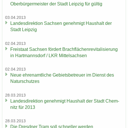
Ober­bür­ger­meis­ter der Stadt Leip­zig für gül­tig
03.04.2013
Lan­des­di­rek­ti­on Sach­sen ge­neh­migt Haus­halt der
Stadt Leip­zig
02.04.2013
Frei­staat Sach­sen för­dert Brach­flä­chen­re­vi­ta­li­sie­rung
in Hart­manns­dorf / LKR Mit­tel­sach­sen
02.04.2013
Neue eh­ren­amt­li­che Ge­biets­be­treu­er im Dienst des
Na­tur­schut­zes
28.03.2013
Lan­des­di­rek­ti­on ge­neh­migt Haus­halt der Stadt Chem­
nitz für 2013
28.03.2013
Die Dresd­ner Tram soll schnel­ler wer­den