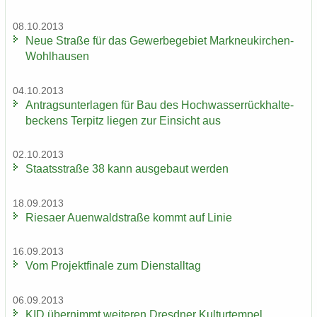
08.10.2013
Neue Stra­ße für das Ge­wer­be­ge­biet Markneukirchen-​
Wohlhausen
04.10.2013
An­trags­un­ter­la­gen für Bau des Hoch­was­ser­rück­hal­te­
be­ckens Ter­pitz lie­gen zur Ein­sicht aus
02.10.2013
Staats­stra­ße 38 kann aus­ge­baut wer­den
18.09.2013
Rie­sa­er Au­en­wald­stra­ße kommt auf Linie
16.09.2013
Vom Pro­jekt­fi­na­le zum Dienst­all­tag
06.09.2013
KID über­nimmt wei­te­ren Dresd­ner Kul­tur­tem­pel