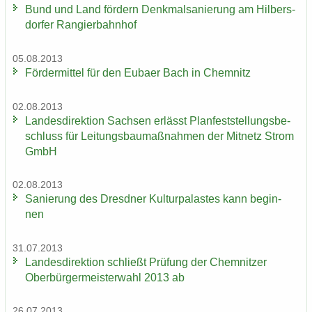
Bund und Land för­dern Denk­mal­sa­nie­rung am Hil­bers­
dor­fer Ran­gier­bahn­hof
05.08.2013
För­der­mit­tel für den Eu­ba­er Bach in Chem­nitz
02.08.2013
Lan­des­di­rek­ti­on Sach­sen er­lässt Plan­fest­stel­lungs­be­
schluss für Lei­tungs­bau­maß­nah­men der Mit­netz Strom
GmbH
02.08.2013
Sa­nie­rung des Dresd­ner Kul­tur­pa­las­tes kann be­gin­
nen
31.07.2013
Lan­des­di­rek­ti­on schließt Prü­fung der Chem­nit­zer
Ober­bür­ger­meis­ter­wahl 2013 ab
26.07.2013