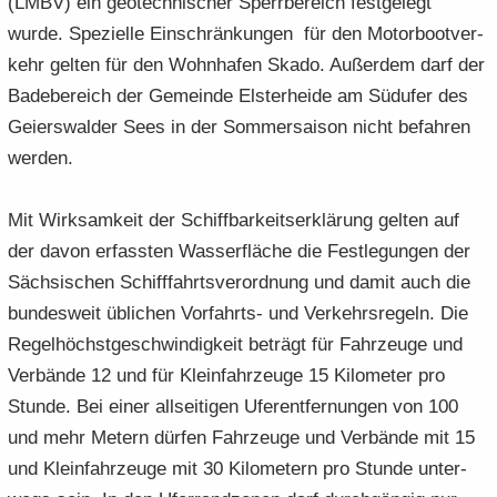
(LMBV) ein geo­techni­scher Sperr­be­reich fest­ge­legt
wurde. Spe­zi­el­le Ein­schrän­kun­gen für den Mo­tor­boot­ver­
kehr gel­ten für den Wohn­ha­fen Skado. Au­ßer­dem darf der
Ba­debereich der Ge­mein­de Els­ter­hei­de am Süd­ufer des
Gei­ers­wal­der Sees in der Som­mer­sai­son nicht be­fah­ren
wer­den.
Mit Wirk­sam­keit der Schiff­bar­keits­er­klä­rung gel­ten auf
der davon er­fass­ten Was­ser­flä­che die Fest­le­gun­gen der
Säch­si­schen Schiff­fahrts­ver­ord­nung und damit auch die
bun­des­weit üb­li­chen Vorfahrts-​ und Ver­kehrs­re­geln. Die
Re­gelhöchstgeschwindigkeit be­trägt für Fahr­zeu­ge und
Ver­bän­de 12 und für Klein­fahr­zeu­ge 15 Ki­lo­me­ter pro
Stun­de. Bei einer all­sei­ti­gen Uferentfernun­gen von 100
und mehr Me­tern dür­fen Fahr­zeu­ge und Ver­bän­de mit 15
und Klein­fahr­zeu­ge mit 30 Ki­lo­me­tern pro Stun­de un­ter­