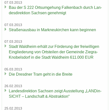
07.03.2013
Bau der S 222 Orts­um­ge­hung Fal­ken­bach durch Lan­
des­di­rek­ti­on Sach­sen ge­neh­migt
07.03.2013
Stra­ßen­aus­bau in Mark­neu­kir­chen kann be­gin­nen
07.03.2013
Stadt Wald­heim er­hält zur För­de­rung der frei­wil­li­gen
Ein­glie­de­rung von Orts­tei­len der Ge­mein­de Ziegra-​
Knobelsdorf in die Stadt Wald­heim 611.000 EUR
05.03.2013
Die Dresd­ner Tram geht in die Brei­te
26.02.2013
Lan­des­di­rek­ti­on Sach­sen zeigt Aus­stel­lung „LAN­Din­
SICHT – Land­schaft & Abs­trak­ti­on“
25.02.2013