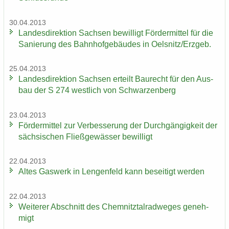
30.04.2013
Lan­des­di­rek­ti­on Sach­sen be­wil­ligt För­der­mit­tel für die
Sa­nie­rung des Bahn­hof­ge­bäu­des in Oels­nitz/Erz­geb.
25.04.2013
Lan­des­di­rek­ti­on Sach­sen er­teilt Bau­recht für den Aus­
bau der S 274 west­lich von Schwar­zen­berg
23.04.2013
För­der­mit­tel zur Ver­bes­se­rung der Durch­gän­gig­keit der
säch­si­schen Fließ­ge­wäs­ser be­wil­ligt
22.04.2013
Altes Gas­werk in Len­gen­feld kann be­sei­tigt wer­den
22.04.2013
Wei­te­rer Ab­schnitt des Chem­nitz­tal­rad­we­ges ge­neh­
migt