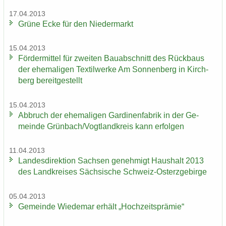
17.04.2013
Grüne Ecke für den Nie­der­markt
15.04.2013
För­der­mit­tel für zwei­ten Bau­ab­schnitt des Rück­baus
der ehe­ma­li­gen Tex­til­wer­ke Am Son­nen­berg in Kirch­
berg be­reit­ge­stellt
15.04.2013
Ab­bruch der ehe­ma­li­gen Gar­di­nen­fa­brik in der Ge­
mein­de Grün­bach/Vogt­land­kreis kann er­fol­gen
11.04.2013
Lan­des­di­rek­ti­on Sach­sen ge­neh­migt Haus­halt 2013
des Land­krei­ses Säch­si­sche Schweiz-​Osterzgebirge
05.04.2013
Ge­mein­de Wie­de­mar er­hält „Hoch­zeits­prä­mie“