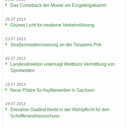
Das Come­back der Moore am Erz­ge­birgs­kamm
25.07.2013
Grü­nes Licht für mo­der­ne Ver­kehrs­lö­sung
23.07.2013
Stra­ßen­mo­der­ni­sie­rung an der Tal­sper­re Pirk
22.07.2013
Lan­des­di­rek­ti­on un­ter­sagt Wett­bü­ro Ver­mitt­lung von
Sport­wet­ten
19.07.2013
Neue Plät­ze für Asyl­be­wer­ber in Sach­sen
19.07.2013
Dresd­ner Stadt­rat bleibt in der Wahl­pflicht für den
Schöf­fen­wahl­aus­schuss