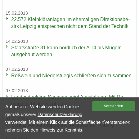
15.02.2013
22.572 Klein­klär­an­la­gen im ehe­ma­li­gen Di­rek­ti­ons­be­
zirk Leip­zig ent­spre­chen nicht dem Stand der Tech­nik
14.02.2013
Staats­stra­ße 31 kann nörd­lich der A 14 bis Mü­geln
aus­ge­baut wer­den
07.02.2013
Roß­wein und Nie­der­s­trie­gis schlie­ßen sich zu­sam­men
07.02.2013
Lan­des­di­rek­ti­on Sach­sen zeigt Aus­stel­lung „Mit De­
menz nicht al­lein zu­hau­se“
Auf un­se­rer Web­site wer­den Coo­kies
Ver­stan­den
gemäß un­se­rer
Da­ten­schutz­er­klä­rung
01.02.2013
ver­wen­det. Mit einem Klick auf die Schalt­flä­che »Ver­stan­den«
Schutz vor Jahr­hun­dert­hoch­was­ser in Frei­berg
neh­men Sie den Hin­weis zur Kennt­nis.