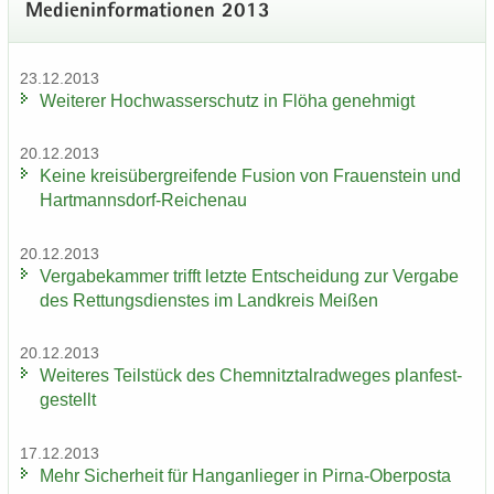
Me­di­en­in­for­ma­tio­nen 2013
23.12.2013
Wei­te­rer Hoch­was­ser­schutz in Flöha ge­neh­migt
20.12.2013
Keine kreis­über­grei­fen­de Fu­si­on von Frau­en­stein und
Hartmannsdorf-​Reichenau
20.12.2013
Ver­ga­be­kam­mer trifft letz­te Ent­schei­dung zur Ver­ga­be
des Ret­tungs­diens­tes im Land­kreis Mei­ßen
20.12.2013
Wei­te­res Teil­stück des Chem­nitz­tal­rad­we­ges plan­fest­
ge­stellt
17.12.2013
Mehr Si­cher­heit für Hang­an­lie­ger in Pirna-​Oberposta