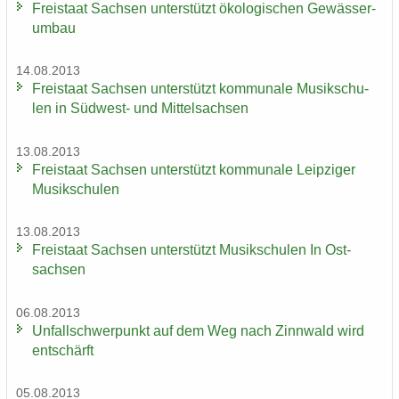
Frei­staat Sach­sen un­ter­stützt öko­lo­gi­schen Ge­wäs­ser­
um­bau
14.08.2013
Frei­staat Sach­sen un­ter­stützt kom­mu­na­le Mu­sik­schu­
len in Südwest-​ und Mit­tel­sach­sen
13.08.2013
Frei­staat Sach­sen un­ter­stützt kom­mu­na­le Leip­zi­ger
Mu­sik­schu­len
13.08.2013
Frei­staat Sach­sen un­ter­stützt Mu­sik­schu­len In Ost­
sach­sen
06.08.2013
Un­fall­schwer­punkt auf dem Weg nach Zinn­wald wird
ent­schärft
05.08.2013