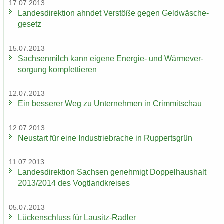
17.07.2013
Lan­des­di­rek­ti­on ahn­det Ver­stö­ße gegen Geld­wä­sche­
ge­setz
15.07.2013
Sach­sen­milch kann ei­ge­ne Energie-​ und Wär­me­ver­
sor­gung kom­plet­tie­ren
12.07.2013
Ein bes­se­rer Weg zu Un­ter­neh­men in Crim­mit­schau
12.07.2013
Neu­start für eine In­dus­trie­bra­che in Rup­perts­grün
11.07.2013
Lan­des­di­rek­ti­on Sach­sen ge­neh­migt Dop­pel­haus­halt
2013/2014 des Vogt­land­krei­ses
05.07.2013
Lü­cken­schluss für Lausitz-​Radler