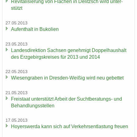
Re­vi­ta­li­sie­rung von Flä­chen in De­litzsch wird un­ter­
stützt
27.05.2013
Auf­ent­halt in Bu­ko­li­en
23.05.2013
Lan­des­di­rek­ti­on Sach­sen ge­neh­migt Dop­pel­haus­halt
des Erz­ge­birgs­krei­ses für 2013 und 2014
22.05.2013
Wie­sen­gra­ben in Dresden-​Weißig wird neu ge­bet­tet
21.05.2013
Frei­staat un­ter­stützt Ar­beit der Suchtberatungs-​ und
Be­hand­lungs­stel­len
17.05.2013
Ho­yers­wer­da kann sich auf Ver­kehrs­ent­las­tung freu­en