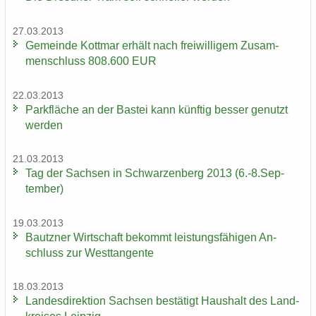
27.03.2013
Ge­mein­de Kott­mar er­hält nach frei­wil­li­gem Zu­sam­
men­schluss 808.600 EUR
22.03.2013
Park­flä­che an der Bas­tei kann künf­tig bes­ser ge­nutzt
wer­den
21.03.2013
Tag der Sach­sen in Schwar­zen­berg 2013 (6.-8.Sep­
tem­ber)
19.03.2013
Bautz­ner Wirt­schaft be­kommt leis­tungs­fä­hi­gen An­
schluss zur West­tan­gen­te
18.03.2013
Lan­des­di­rek­ti­on Sach­sen be­stä­tigt Haus­halt des Land­