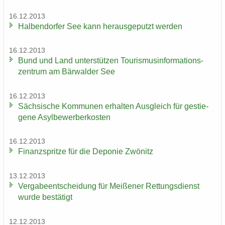
16.12.2013
Hal­ben­dor­fer See kann her­aus­ge­putzt wer­den
16.12.2013
Bund und Land un­ter­stüt­zen Tou­ris­mus­in­for­ma­ti­ons­
zen­trum am Bär­wal­der See
16.12.2013
Säch­si­sche Kom­mu­nen er­hal­ten Aus­gleich für ge­stie­
ge­ne Asyl­be­wer­ber­kos­ten
16.12.2013
Fi­nanz­sprit­ze für die De­po­nie Zwö­nitz
13.12.2013
Ver­ga­be­ent­schei­dung für Mei­ße­ner Ret­tungs­dienst
wurde be­stä­tigt
12.12.2013