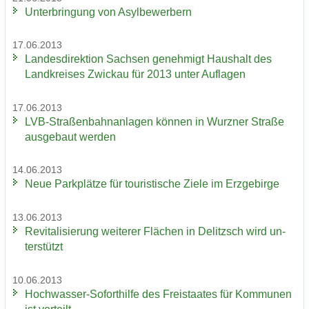
Un­ter­brin­gung von Asyl­be­wer­bern
17.06.2013
Lan­des­di­rek­ti­on Sach­sen ge­neh­migt Haus­halt des
Land­krei­ses Zwi­ckau für 2013 unter Auf­la­gen
17.06.2013
LVB-​Straßenbahnanlagen kön­nen in Wurz­ner Stra­ße
aus­ge­baut wer­den
14.06.2013
Neue Park­plät­ze für tou­ris­ti­sche Ziele im Erz­ge­bir­ge
13.06.2013
Re­vi­ta­li­sie­rung wei­te­rer Flä­chen in De­litzsch wird un­
ter­stützt
10.06.2013
Hochwasser-​Soforthilfe des Frei­staa­tes für Kom­mu­nen