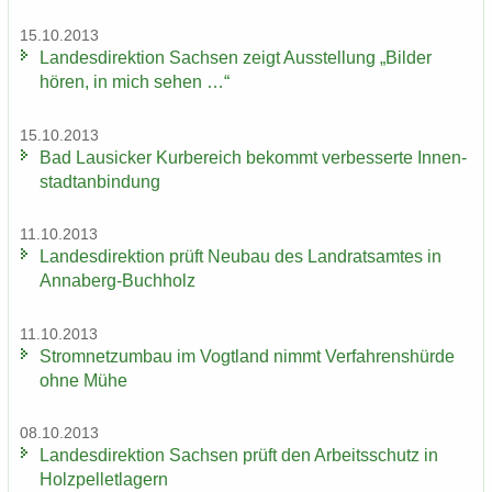
15.10.2013
Lan­des­di­rek­ti­on Sach­sen zeigt Aus­stel­lung „Bil­der
hören, in mich sehen …“
15.10.2013
Bad Lau­si­cker Kur­be­reich be­kommt ver­bes­ser­te In­nen­
stadt­an­bin­dung
11.10.2013
Lan­des­di­rek­ti­on prüft Neu­bau des Land­rats­am­tes in
Annaberg-​Buchholz
11.10.2013
Strom­netz­um­bau im Vogt­land nimmt Ver­fah­rens­hür­de
ohne Mühe
08.10.2013
Lan­des­di­rek­ti­on Sach­sen prüft den Ar­beits­schutz in
Holz­pel­let­la­gern