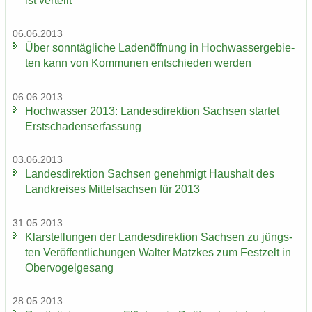
ist ver­teilt
06.06.2013
Über sonn­täg­li­che La­den­öff­nung in Hoch­was­ser­ge­bie­
ten kann von Kom­mu­nen ent­schie­den wer­den
06.06.2013
Hoch­was­ser 2013: Lan­des­di­rek­ti­on Sach­sen star­tet
Erst­scha­dens­er­fas­sung
03.06.2013
Lan­des­di­rek­ti­on Sach­sen ge­neh­migt Haus­halt des
Land­krei­ses Mit­tel­sach­sen für 2013
31.05.2013
Klar­stel­lun­gen der Lan­des­di­rek­ti­on Sach­sen zu jüngs­
ten Ver­öf­fent­li­chun­gen Wal­ter Matz­kes zum Fest­zelt in
Ober­vo­gel­ge­sang
28.05.2013