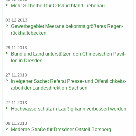
Mehr Si­cher­heit für Orts­durch­fahrt Lie­be­nau
03.12.2013
Ge­wer­be­ge­biet Meer­a­ne be­kommt grö­ße­res Re­gen­
rück­hal­te­be­cken
29.11.2013
Bund und Land un­ter­stüt­zen den Chi­ne­si­schen Pa­vil­
lon in Dres­den
27.11.2013
In ei­ge­ner Sache: Re­fe­rat Presse-​ und Öf­fent­lich­keits­
ar­beit der Lan­des­di­rek­ti­on Sach­sen
27.11.2013
Hoch­was­ser­schutz in Lau­ßig kann ver­bes­sert wer­den
08.11.2013
Mo­der­ne Stra­ße für Dresd­ner Orts­teil Borsberg