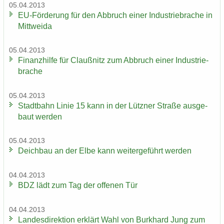
05.04.2013
EU-​Förderung für den Ab­bruch einer In­dus­trie­bra­che in
Mitt­wei­da
05.04.2013
Fi­nanz­hil­fe für Clau­ß­nitz zum Ab­bruch einer In­dus­trie­
bra­che
05.04.2013
Stadt­bahn Linie 15 kann in der Lütz­ner Stra­ße aus­ge­
baut wer­den
05.04.2013
Deich­bau an der Elbe kann wei­ter­ge­führt wer­den
04.04.2013
BDZ lädt zum Tag der of­fe­nen Tür
04.04.2013
Lan­des­di­rek­ti­on er­klärt Wahl von Burk­hard Jung zum