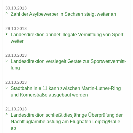
30.10.2013
Zahl der Asyl­be­wer­ber in Sach­sen steigt wei­ter an
29.10.2013
Lan­des­di­rek­ti­on ahn­det il­le­ga­le Ver­mitt­lung von Sport­
wet­ten
28.10.2013
Lan­des­di­rek­ti­on ver­sie­gelt Ge­rä­te zur Sport­wett­ver­mitt­
lung
23.10.2013
Stadt­bahn­li­nie 11 kann zwi­schen Martin-​Luther-Ring
und Körn­er­stra­ße aus­ge­baut wer­den
21.10.2013
Lan­des­di­rek­ti­on schließt dies­jäh­ri­ge Über­prü­fung der
Nacht­flug­lärm­be­las­tung am Flug­ha­fen Leip­zig/Halle
ab