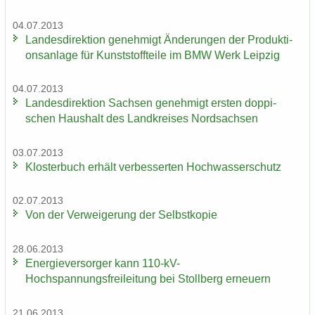
04.07.2013
Lan­des­di­rek­ti­on ge­neh­migt Än­de­run­gen der Pro­duk­ti­
ons­an­la­ge für Kunst­stoff­tei­le im BMW Werk Leip­zig
04.07.2013
Lan­des­di­rek­ti­on Sach­sen ge­neh­migt ers­ten dop­pi­
schen Haus­halt des Land­krei­ses Nord­sach­sen
03.07.2013
Klos­ter­buch er­hält ver­bes­ser­ten Hoch­was­ser­schutz
02.07.2013
Von der Ver­wei­ge­rung der Selbst­ko­pie
28.06.2013
En­er­gie­ver­sor­ger kann 110-​kV-
Hochspannungsfreileitung bei Stoll­berg er­neu­ern
21.06.2013