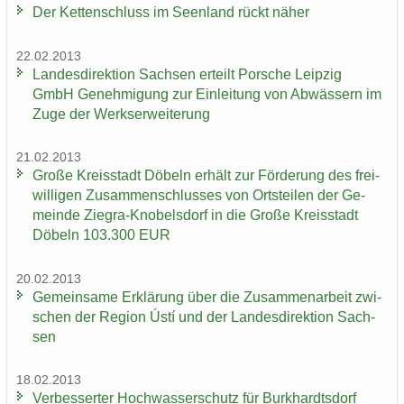
Der Ket­ten­schluss im Se­en­land rückt näher
22.02.2013
Lan­des­di­rek­ti­on Sach­sen er­teilt Por­sche Leip­zig
GmbH Ge­neh­mi­gung zur Ein­lei­tung von Ab­wäs­sern im
Zuge der Werks­er­wei­te­rung
21.02.2013
Große Kreis­stadt Dö­beln er­hält zur För­de­rung des frei­
wil­li­gen Zu­sam­men­schlus­ses von Orts­tei­len der Ge­
mein­de Ziegra-​Knobelsdorf in die Große Kreis­stadt
Dö­beln 103.300 EUR
20.02.2013
Ge­mein­sa­me Er­klä­rung über die Zu­sam­men­ar­beit zwi­
schen der Re­gi­on Ústí und der Lan­des­di­rek­ti­on Sach­
sen
18.02.2013
Ver­bes­ser­ter Hoch­was­ser­schutz für Burk­hardts­dorf