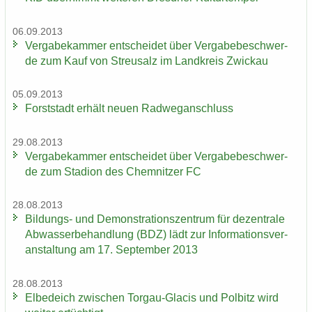
06.09.2013
Ver­ga­be­kam­mer ent­schei­det über Ver­ga­be­be­schwer­
de zum Kauf von Streu­salz im Land­kreis Zwi­ckau
05.09.2013
Forst­stadt er­hält neuen Rad­weg­an­schluss
29.08.2013
Ver­ga­be­kam­mer ent­schei­det über Ver­ga­be­be­schwer­
de zum Sta­di­on des Chem­nit­zer FC
28.08.2013
Bildungs-​ und De­mons­tra­ti­ons­zen­trum für de­zen­tra­le
Ab­was­ser­be­hand­lung (BDZ) lädt zur In­for­ma­ti­ons­ver­
an­stal­tung am 17. Sep­tem­ber 2013
28.08.2013
El­be­deich zwi­schen Torgau-​Glacis und Pol­bitz wird