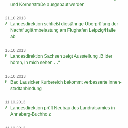
und Körn­er­stra­ße aus­ge­baut wer­den
21.10.2013
Lan­des­di­rek­ti­on schließt dies­jäh­ri­ge Über­prü­fung der
Nacht­flug­lärm­be­las­tung am Flug­ha­fen Leip­zig/Halle
ab
15.10.2013
Lan­des­di­rek­ti­on Sach­sen zeigt Aus­stel­lung „Bil­der
hören, in mich sehen …“
15.10.2013
Bad Lau­si­cker Kur­be­reich be­kommt ver­bes­ser­te In­nen­
stadt­an­bin­dung
11.10.2013
Lan­des­di­rek­ti­on prüft Neu­bau des Land­rats­am­tes in
Annaberg-​Buchholz