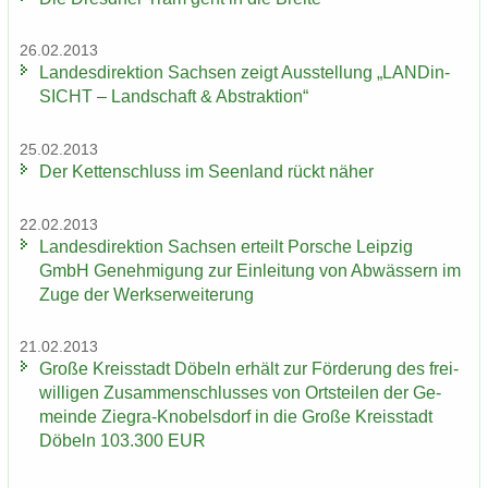
26.02.2013
Lan­des­di­rek­ti­on Sach­sen zeigt Aus­stel­lung „LAN­Din­
SICHT – Land­schaft & Abs­trak­ti­on“
25.02.2013
Der Ket­ten­schluss im Se­en­land rückt näher
22.02.2013
Lan­des­di­rek­ti­on Sach­sen er­teilt Por­sche Leip­zig
GmbH Ge­neh­mi­gung zur Ein­lei­tung von Ab­wäs­sern im
Zuge der Werks­er­wei­te­rung
21.02.2013
Große Kreis­stadt Dö­beln er­hält zur För­de­rung des frei­
wil­li­gen Zu­sam­men­schlus­ses von Orts­tei­len der Ge­
mein­de Ziegra-​Knobelsdorf in die Große Kreis­stadt
Dö­beln 103.300 EUR