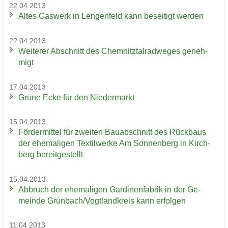
22.04.2013
Altes Gas­werk in Len­gen­feld kann be­sei­tigt wer­den
22.04.2013
Wei­te­rer Ab­schnitt des Chem­nitz­tal­rad­we­ges ge­neh­
migt
17.04.2013
Grüne Ecke für den Nie­der­markt
15.04.2013
För­der­mit­tel für zwei­ten Bau­ab­schnitt des Rück­baus
der ehe­ma­li­gen Tex­til­wer­ke Am Son­nen­berg in Kirch­
berg be­reit­ge­stellt
15.04.2013
Ab­bruch der ehe­ma­li­gen Gar­di­nen­fa­brik in der Ge­
mein­de Grün­bach/Vogt­land­kreis kann er­fol­gen
11.04.2013