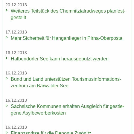
20.12.2013
Wei­te­res Teil­stück des Chem­nitz­tal­rad­we­ges plan­fest­
ge­stellt
17.12.2013
Mehr Si­cher­heit für Hang­an­lie­ger in Pirna-​Oberposta
16.12.2013
Hal­ben­dor­fer See kann her­aus­ge­putzt wer­den
16.12.2013
Bund und Land un­ter­stüt­zen Tou­ris­mus­in­for­ma­ti­ons­
zen­trum am Bär­wal­der See
16.12.2013
Säch­si­sche Kom­mu­nen er­hal­ten Aus­gleich für ge­stie­
ge­ne Asyl­be­wer­ber­kos­ten
16.12.2013
Fi­nanz­sprit­ze für die De­po­nie Zwö­nitz