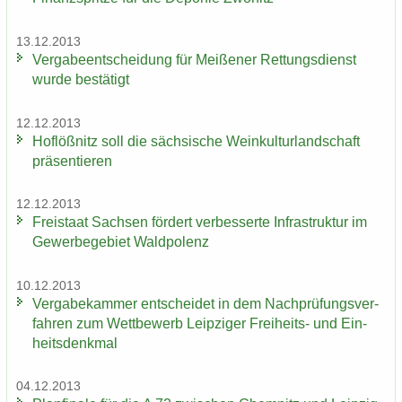
13.12.2013
Ver­ga­be­ent­schei­dung für Mei­ße­ner Ret­tungs­dienst
wurde be­stä­tigt
12.12.2013
Hof­löß­nitz soll die säch­si­sche Wein­kul­tur­land­schaft
prä­sen­tie­ren
12.12.2013
Frei­staat Sach­sen för­dert ver­bes­ser­te In­fra­struk­tur im
Ge­wer­be­ge­biet Wald­po­lenz
10.12.2013
Ver­ga­be­kam­mer ent­schei­det in dem Nach­prü­fungs­ver­
fah­ren zum Wett­be­werb Leip­zi­ger Freiheits-​ und Ein­
heits­denk­mal
04.12.2013