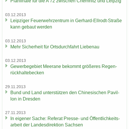
Plan­fi­na­le für die A 72 zwi­schen Chem­nitz und Leip­zig
03.12.2013
Leip­zi­ger Feu­er­wehr­zen­trum in Gerhard-​Ellrodt-Straße
kann ge­baut wer­den
03.12.2013
Mehr Si­cher­heit für Orts­durch­fahrt Lie­be­nau
03.12.2013
Ge­wer­be­ge­biet Meer­a­ne be­kommt grö­ße­res Re­gen­
rück­hal­te­be­cken
29.11.2013
Bund und Land un­ter­stüt­zen den Chi­ne­si­schen Pa­vil­
lon in Dres­den
27.11.2013
In ei­ge­ner Sache: Re­fe­rat Presse-​ und Öf­fent­lich­keits­
ar­beit der Lan­des­di­rek­ti­on Sach­sen