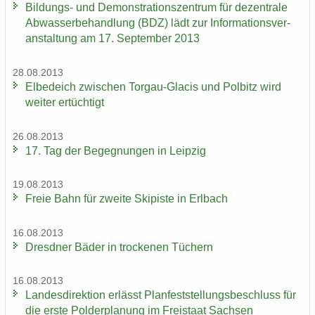
Bildungs-​ und De­mons­tra­ti­ons­zen­trum für de­zen­tra­le
Ab­was­ser­be­hand­lung (BDZ) lädt zur In­for­ma­ti­ons­ver­
an­stal­tung am 17. Sep­tem­ber 2013
28.08.2013
El­be­deich zwi­schen Torgau-​Glacis und Pol­bitz wird
wei­ter er­tüch­tigt
26.08.2013
17. Tag der Be­geg­nun­gen in Leip­zig
19.08.2013
Freie Bahn für zwei­te Ski­pis­te in Erl­bach
16.08.2013
Dresd­ner Bäder in tro­cke­nen Tü­chern
16.08.2013
Lan­des­di­rek­ti­on er­lässt Plan­fest­stel­lungs­be­schluss für
die erste Pol­der­pla­nung im Frei­staat Sach­sen