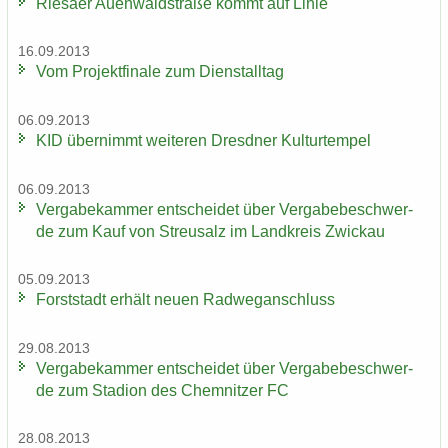
Rie­sa­er Au­en­wald­stra­ße kommt auf Linie
16.09.2013
Vom Pro­jekt­fi­na­le zum Dienst­all­tag
06.09.2013
KID über­nimmt wei­te­ren Dresd­ner Kul­tur­tem­pel
06.09.2013
Ver­ga­be­kam­mer ent­schei­det über Ver­ga­be­be­schwer­
de zum Kauf von Streu­salz im Land­kreis Zwi­ckau
05.09.2013
Forst­stadt er­hält neuen Rad­weg­an­schluss
29.08.2013
Ver­ga­be­kam­mer ent­schei­det über Ver­ga­be­be­schwer­
de zum Sta­di­on des Chem­nit­zer FC
28.08.2013