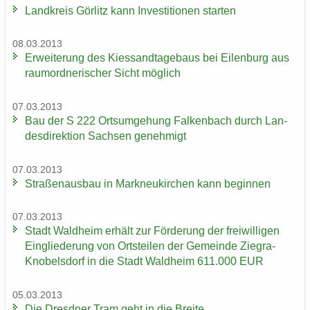
Land­kreis Gör­litz kann In­ves­ti­tio­nen star­ten
08.03.2013
Er­wei­te­rung des Kies­sand­ta­ge­baus bei Ei­len­burg aus
raum­ord­ne­ri­scher Sicht mög­lich
07.03.2013
Bau der S 222 Orts­um­ge­hung Fal­ken­bach durch Lan­
des­di­rek­ti­on Sach­sen ge­neh­migt
07.03.2013
Stra­ßen­aus­bau in Mark­neu­kir­chen kann be­gin­nen
07.03.2013
Stadt Wald­heim er­hält zur För­de­rung der frei­wil­li­gen
Ein­glie­de­rung von Orts­tei­len der Ge­mein­de Ziegra-​
Knobelsdorf in die Stadt Wald­heim 611.000 EUR
05.03.2013
Die Dresd­ner Tram geht in die Brei­te