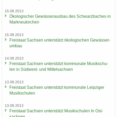
15.08.2013
Öko­lo­gi­scher Ge­wäs­ser­aus­bau des Schwarz­ba­ches in
Mark­neu­kir­chen
15.08.2013
Frei­staat Sach­sen un­ter­stützt öko­lo­gi­schen Ge­wäs­ser­
um­bau
14.08.2013
Frei­staat Sach­sen un­ter­stützt kom­mu­na­le Mu­sik­schu­
len in Südwest-​ und Mit­tel­sach­sen
13.08.2013
Frei­staat Sach­sen un­ter­stützt kom­mu­na­le Leip­zi­ger
Mu­sik­schu­len
13.08.2013
Frei­staat Sach­sen un­ter­stützt Mu­sik­schu­len In Ost­
sach­sen