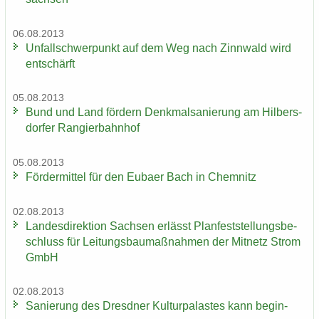
06.08.2013
Un­fall­schwer­punkt auf dem Weg nach Zinn­wald wird
ent­schärft
05.08.2013
Bund und Land för­dern Denk­mal­sa­nie­rung am Hil­bers­
dor­fer Ran­gier­bahn­hof
05.08.2013
För­der­mit­tel für den Eu­ba­er Bach in Chem­nitz
02.08.2013
Lan­des­di­rek­ti­on Sach­sen er­lässt Plan­fest­stel­lungs­be­
schluss für Lei­tungs­bau­maß­nah­men der Mit­netz Strom
GmbH
02.08.2013
Sa­nie­rung des Dresd­ner Kul­tur­pa­las­tes kann be­gin­