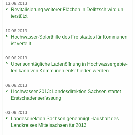
13.06.2013
Re­vi­ta­li­sie­rung wei­te­rer Flä­chen in De­litzsch wird un­
ter­stützt
10.06.2013
Hochwasser-​Soforthilfe des Frei­staa­tes für Kom­mu­nen
ist ver­teilt
06.06.2013
Über sonn­täg­li­che La­den­öff­nung in Hoch­was­ser­ge­bie­
ten kann von Kom­mu­nen ent­schie­den wer­den
06.06.2013
Hoch­was­ser 2013: Lan­des­di­rek­ti­on Sach­sen star­tet
Erst­scha­dens­er­fas­sung
03.06.2013
Lan­des­di­rek­ti­on Sach­sen ge­neh­migt Haus­halt des
Land­krei­ses Mit­tel­sach­sen für 2013