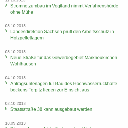
11.10.2013
Strom­netz­um­bau im Vogt­land nimmt Ver­fah­rens­hür­de
ohne Mühe
08.10.2013
Lan­des­di­rek­ti­on Sach­sen prüft den Ar­beits­schutz in
Holz­pel­let­la­gern
08.10.2013
Neue Stra­ße für das Ge­wer­be­ge­biet Markneukirchen-​
Wohlhausen
04.10.2013
An­trags­un­ter­la­gen für Bau des Hoch­was­ser­rück­hal­te­
be­ckens Ter­pitz lie­gen zur Ein­sicht aus
02.10.2013
Staats­stra­ße 38 kann aus­ge­baut wer­den
18.09.2013