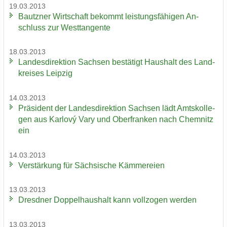
19.03.2013
Bautz­ner Wirt­schaft be­kommt leis­tungs­fä­hi­gen An­
schluss zur West­tan­gen­te
18.03.2013
Lan­des­di­rek­ti­on Sach­sen be­stä­tigt Haus­halt des Land­
krei­ses Leip­zig
14.03.2013
Prä­si­dent der Lan­des­di­rek­ti­on Sach­sen lädt Amts­kol­le­
gen aus Karlový Vary und Ober­fran­ken nach Chem­nitz
ein
14.03.2013
Ver­stär­kung für Säch­si­sche Käm­me­rei­en
13.03.2013
Dresd­ner Dop­pel­haus­halt kann voll­zo­gen wer­den
13.03.2013