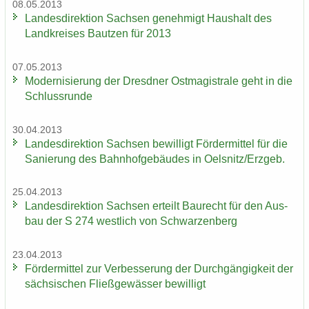
08.05.2013
Lan­des­di­rek­ti­on Sach­sen ge­neh­migt Haus­halt des
Land­krei­ses Baut­zen für 2013
07.05.2013
Mo­der­ni­sie­rung der Dresd­ner Ost­ma­gis­tra­le geht in die
Schluss­run­de
30.04.2013
Lan­des­di­rek­ti­on Sach­sen be­wil­ligt För­der­mit­tel für die
Sa­nie­rung des Bahn­hof­ge­bäu­des in Oels­nitz/Erz­geb.
25.04.2013
Lan­des­di­rek­ti­on Sach­sen er­teilt Bau­recht für den Aus­
bau der S 274 west­lich von Schwar­zen­berg
23.04.2013
För­der­mit­tel zur Ver­bes­se­rung der Durch­gän­gig­keit der
säch­si­schen Fließ­ge­wäs­ser be­wil­ligt