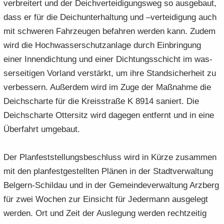
ver­brei­tert und der Deich­ver­tei­di­gungs­weg so aus­ge­baut,
dass er für die Deich­un­ter­hal­tung und –ver­tei­di­gung auch
mit schwe­ren Fahr­zeu­gen be­fah­ren wer­den kann. Zudem
wird die Hoch­was­ser­schutz­an­la­ge durch Ein­brin­gung
einer In­nen­dich­tung und einer Dich­tungs­schicht im was­
ser­sei­ti­gen Vor­land ver­stärkt, um ihre Stand­si­cher­heit zu
ver­bes­sern. Au­ßer­dem wird im Zuge der Maß­nah­me die
Deich­schar­te für die Kreis­stra­ße K 8914 sa­niert. Die
Deich­schar­te Ot­ter­sitz wird da­ge­gen ent­fernt und in eine
Über­fahrt um­ge­baut.
Der Plan­fest­stel­lungs­be­schluss wird in Kürze zu­sam­men
mit den plan­fest­ge­stell­ten Plä­nen in der Stadt­ver­wal­tung
Belgern-​Schildau und in der Ge­mein­de­ver­wal­tung Arz­berg
für zwei Wo­chen zur Ein­sicht für Je­der­mann aus­ge­legt
wer­den. Ort und Zeit der Aus­le­gung wer­den recht­zei­tig