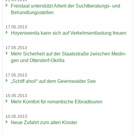
Frei­staat un­ter­stützt Ar­beit der Suchtberatungs-​ und
Be­hand­lungs­stel­len
17.05.2013
Ho­yers­wer­da kann sich auf Ver­kehrs­ent­las­tung freu­en
17.05.2013
Mehr Si­cher­heit auf der Staats­stra­ße zwi­schen Me­din­
gen und Ottendorf-​Okrilla
17.05.2013
„Schiff ahoi!“ auf dem Gei­ers­wal­der See
15.05.2013
Mehr Kom­fort für ro­man­ti­sche El­brad­tou­ren
10.05.2013
Neue Zu­fahrt zum alten Klos­ter