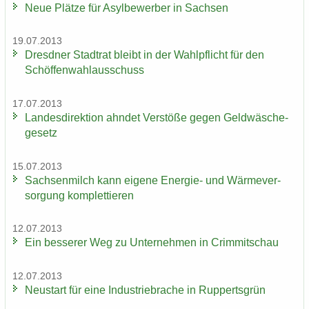
Neue Plät­ze für Asyl­be­wer­ber in Sach­sen
19.07.2013
Dresd­ner Stadt­rat bleibt in der Wahl­pflicht für den
Schöf­fen­wahl­aus­schuss
17.07.2013
Lan­des­di­rek­ti­on ahn­det Ver­stö­ße gegen Geld­wä­sche­
ge­setz
15.07.2013
Sach­sen­milch kann ei­ge­ne Energie-​ und Wär­me­ver­
sor­gung kom­plet­tie­ren
12.07.2013
Ein bes­se­rer Weg zu Un­ter­neh­men in Crim­mit­schau
12.07.2013
Neu­start für eine In­dus­trie­bra­che in Rup­perts­grün