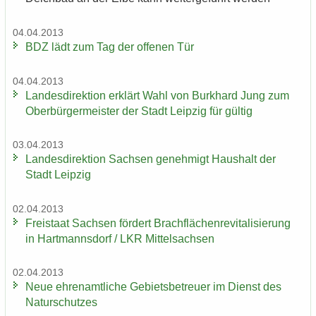
04.04.2013
BDZ lädt zum Tag der of­fe­nen Tür
04.04.2013
Lan­des­di­rek­ti­on er­klärt Wahl von Burk­hard Jung zum
Ober­bür­ger­meis­ter der Stadt Leip­zig für gül­tig
03.04.2013
Lan­des­di­rek­ti­on Sach­sen ge­neh­migt Haus­halt der
Stadt Leip­zig
02.04.2013
Frei­staat Sach­sen för­dert Brach­flä­chen­re­vi­ta­li­sie­rung
in Hart­manns­dorf / LKR Mit­tel­sach­sen
02.04.2013
Neue eh­ren­amt­li­che Ge­biets­be­treu­er im Dienst des
Na­tur­schut­zes