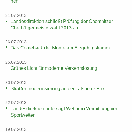
nen
31.07.2013
Lan­des­di­rek­ti­on schließt Prü­fung der Chem­nit­zer
Ober­bür­ger­meis­ter­wahl 2013 ab
26.07.2013
Das Come­back der Moore am Erz­ge­birgs­kamm
25.07.2013
Grü­nes Licht für mo­der­ne Ver­kehrs­lö­sung
23.07.2013
Stra­ßen­mo­der­ni­sie­rung an der Tal­sper­re Pirk
22.07.2013
Lan­des­di­rek­ti­on un­ter­sagt Wett­bü­ro Ver­mitt­lung von
Sport­wet­ten
19.07.2013