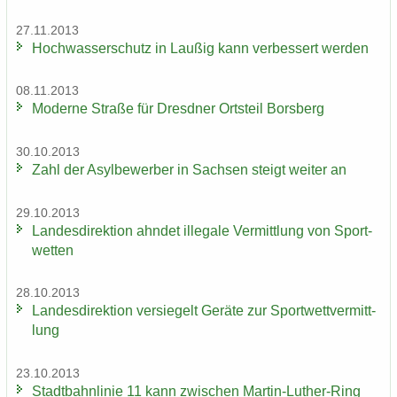
27.11.2013
Hoch­was­ser­schutz in Lau­ßig kann ver­bes­sert wer­den
08.11.2013
Mo­der­ne Stra­ße für Dresd­ner Orts­teil Borsberg
30.10.2013
Zahl der Asyl­be­wer­ber in Sach­sen steigt wei­ter an
29.10.2013
Lan­des­di­rek­ti­on ahn­det il­le­ga­le Ver­mitt­lung von Sport­
wet­ten
28.10.2013
Lan­des­di­rek­ti­on ver­sie­gelt Ge­rä­te zur Sport­wett­ver­mitt­
lung
23.10.2013
Stadt­bahn­li­nie 11 kann zwi­schen Martin-​Luther-Ring