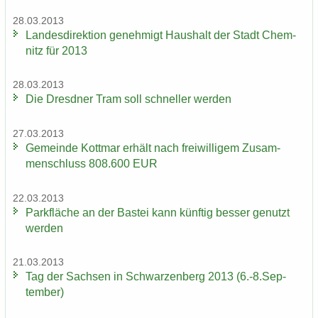
28.03.2013
Lan­des­di­rek­ti­on ge­neh­migt Haus­halt der Stadt Chem­
nitz für 2013
28.03.2013
Die Dresd­ner Tram soll schnel­ler wer­den
27.03.2013
Ge­mein­de Kott­mar er­hält nach frei­wil­li­gem Zu­sam­
men­schluss 808.600 EUR
22.03.2013
Park­flä­che an der Bas­tei kann künf­tig bes­ser ge­nutzt
wer­den
21.03.2013
Tag der Sach­sen in Schwar­zen­berg 2013 (6.-8.Sep­
tem­ber)