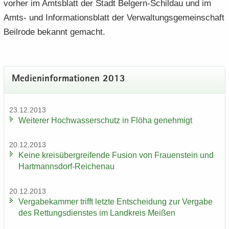
vor­her im Amts­blatt der Stadt Belgern-​Schildau und im
Amts- und In­for­ma­ti­ons­blatt der Ver­wal­tungs­ge­mein­schaft
Beil­ro­de be­kannt ge­macht.
Me­di­en­in­for­ma­tio­nen 2013
23.12.2013
Wei­te­rer Hoch­was­ser­schutz in Flöha ge­neh­migt
20.12.2013
Keine kreis­über­grei­fen­de Fu­si­on von Frau­en­stein und
Hartmannsdorf-​Reichenau
20.12.2013
Ver­ga­be­kam­mer trifft letz­te Ent­schei­dung zur Ver­ga­be
des Ret­tungs­diens­tes im Land­kreis Mei­ßen