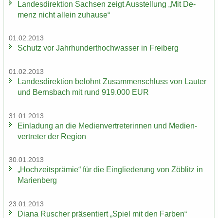
Lan­des­di­rek­ti­on Sach­sen zeigt Aus­stel­lung „Mit De­
menz nicht al­lein zu­hau­se“
01.02.2013
Schutz vor Jahr­hun­dert­hoch­was­ser in Frei­berg
01.02.2013
Lan­des­di­rek­ti­on be­lohnt Zu­sam­men­schluss von Lau­ter
und Berns­bach mit rund 919.000 EUR
31.01.2013
Ein­la­dung an die Me­di­en­ver­tre­te­rin­nen und Me­di­en­
ver­tre­ter der Re­gi­on
30.01.2013
„Hoch­zeits­prä­mie“ für die Ein­glie­de­rung von Zö­blitz in
Ma­ri­en­berg
23.01.2013
Diana Ru­scher prä­sen­tiert „Spiel mit den Far­ben“