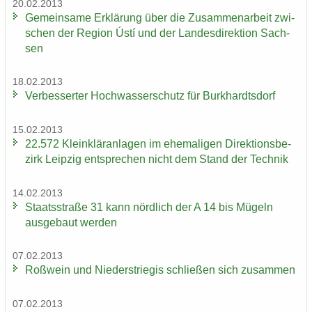
20.02.2013
Ge­mein­sa­me Er­klä­rung über die Zu­sam­men­ar­beit zwi­
schen der Re­gi­on Ústí und der Lan­des­di­rek­ti­on Sach­
sen
18.02.2013
Ver­bes­ser­ter Hoch­was­ser­schutz für Burk­hardts­dorf
15.02.2013
22.572 Klein­klär­an­la­gen im ehe­ma­li­gen Di­rek­ti­ons­be­
zirk Leip­zig ent­spre­chen nicht dem Stand der Tech­nik
14.02.2013
Staats­stra­ße 31 kann nörd­lich der A 14 bis Mü­geln
aus­ge­baut wer­den
07.02.2013
Roß­wein und Nie­der­s­trie­gis schlie­ßen sich zu­sam­men
07.02.2013