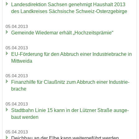
Lan­des­di­rek­ti­on Sach­sen ge­neh­migt Haus­halt 2013
des Land­krei­ses Säch­si­sche Schweiz-​Osterzgebirge
05.04.2013
Ge­mein­de Wie­de­mar er­hält „Hoch­zeits­prä­mie“
05.04.2013
EU-​Förderung für den Ab­bruch einer In­dus­trie­bra­che in
Mitt­wei­da
05.04.2013
Fi­nanz­hil­fe für Clau­ß­nitz zum Ab­bruch einer In­dus­trie­
bra­che
05.04.2013
Stadt­bahn Linie 15 kann in der Lütz­ner Stra­ße aus­ge­
baut wer­den
05.04.2013
Deich­bau an der Elbe kann wei­ter­ge­führt wer­den