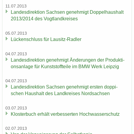
11.07.2013
Lan­des­di­rek­ti­on Sach­sen ge­neh­migt Dop­pel­haus­halt
2013/2014 des Vogt­land­krei­ses
05.07.2013
Lü­cken­schluss für Lausitz-​Radler
04.07.2013
Lan­des­di­rek­ti­on ge­neh­migt Än­de­run­gen der Pro­duk­ti­
ons­an­la­ge für Kunst­stoff­tei­le im BMW Werk Leip­zig
04.07.2013
Lan­des­di­rek­ti­on Sach­sen ge­neh­migt ers­ten dop­pi­
schen Haus­halt des Land­krei­ses Nord­sach­sen
03.07.2013
Klos­ter­buch er­hält ver­bes­ser­ten Hoch­was­ser­schutz
02.07.2013