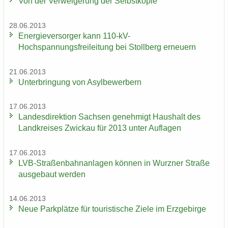
Von der Ver­wei­ge­rung der Selbst­ko­pie
28.06.2013
En­er­gie­ver­sor­ger kann 110-​kV-
Hochspannungsfreileitung bei Stoll­berg er­neu­ern
21.06.2013
Un­ter­brin­gung von Asyl­be­wer­bern
17.06.2013
Lan­des­di­rek­ti­on Sach­sen ge­neh­migt Haus­halt des
Land­krei­ses Zwi­ckau für 2013 unter Auf­la­gen
17.06.2013
LVB-​Straßenbahnanlagen kön­nen in Wurz­ner Stra­ße
aus­ge­baut wer­den
14.06.2013
Neue Park­plät­ze für tou­ris­ti­sche Ziele im Erz­ge­bir­ge