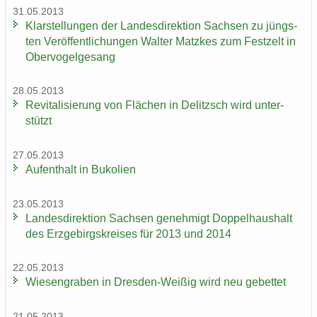
31.05.2013
Klar­stel­lun­gen der Lan­des­di­rek­ti­on Sach­sen zu jüngs­
ten Ver­öf­fent­li­chun­gen Wal­ter Matz­kes zum Fest­zelt in
Ober­vo­gel­ge­sang
28.05.2013
Re­vi­ta­li­sie­rung von Flä­chen in De­litzsch wird un­ter­
stützt
27.05.2013
Auf­ent­halt in Bu­ko­li­en
23.05.2013
Lan­des­di­rek­ti­on Sach­sen ge­neh­migt Dop­pel­haus­halt
des Erz­ge­birgs­krei­ses für 2013 und 2014
22.05.2013
Wie­sen­gra­ben in Dresden-​Weißig wird neu ge­bet­tet
21.05.2013