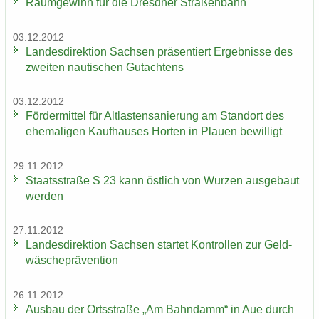
Raum­ge­winn für die Dresd­ner Stra­ßen­bahn
03.12.2012
Lan­des­di­rek­ti­on Sach­sen prä­sen­tiert Er­geb­nis­se des
zwei­ten nau­ti­schen Gut­ach­tens
03.12.2012
För­der­mit­tel für Alt­las­ten­sa­nie­rung am Stand­ort des
ehe­ma­li­gen Kauf­hau­ses Hor­ten in Plau­en be­wil­ligt
29.11.2012
Staats­stra­ße S 23 kann öst­lich von Wur­zen aus­ge­baut
wer­den
27.11.2012
Lan­des­di­rek­ti­on Sach­sen star­tet Kon­trol­len zur Geld­
wä­sche­prä­ven­ti­on
26.11.2012
Aus­bau der Orts­stra­ße „Am Bahn­damm“ in Aue durch