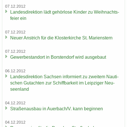
07.12.2012
Lan­des­di­rek­ti­on lädt ge­hör­lo­se Kin­der zu Weih­nachts­
fei­er ein
07.12.2012
Neuer An­strich für die Klos­ter­kir­che St. Ma­ri­enstern
07.12.2012
Ge­wer­be­stand­ort in Bors­ten­dorf wird aus­ge­baut
06.12.2012
Lan­des­di­rek­ti­on Sach­sen in­for­miert zu zwei­tem Nau­ti­
schen Gut­ach­ten zur Schiff­bar­keit im Leip­zi­ger Neu­
seen­land
04.12.2012
Stra­ßen­aus­bau in Au­er­bach/V. kann be­gin­nen
04.12.2012