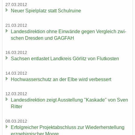
27.03.2012
Neuer Spiel­platz statt Schul­rui­ne
21.03.2012
Lan­des­di­rek­ti­on ohne Ein­wän­de gegen Ver­gleich zwi­
schen Dres­den und GAG­FAH
16.03.2012
Sach­sen ent­las­tet Land­kreis Gör­litz von Flut­kos­ten
14.03.2012
Hoch­was­ser­schutz an der Elbe wird ver­bes­sert
12.03.2012
Lan­des­di­rek­ti­on zeigt Aus­stel­lung "Kas­ka­de" von Sven
Rit­ter
08.03.2012
Er­folg­rei­cher Pro­jekt­ab­schluss zur Wie­der­her­stel­lung
erz­ge­bir­gi­scher Moore