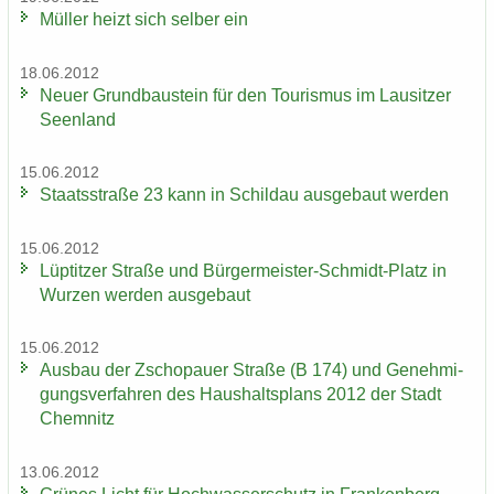
Mül­ler heizt sich sel­ber ein
18.06.2012
Neuer Grund­bau­stein für den Tou­ris­mus im Lau­sit­zer
Se­en­land
15.06.2012
Staats­stra­ße 23 kann in Schildau aus­ge­baut wer­den
15.06.2012
Lüp­tit­zer Stra­ße und Bürgermeister-​Schmidt-Platz in
Wur­zen wer­den aus­ge­baut
15.06.2012
Aus­bau der Zscho­pau­er Stra­ße (B 174) und Ge­neh­mi­
gungs­ver­fah­ren des Haus­halts­plans 2012 der Stadt
Chem­nitz
13.06.2012