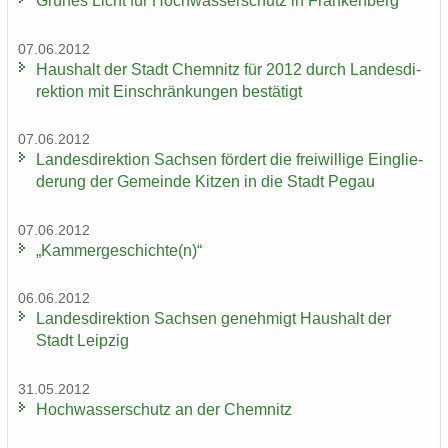
Grü­nes Licht für Hoch­was­ser­schutz in Fran­ken­berg
07.06.2012
Haus­halt der Stadt Chem­nitz für 2012 durch Lan­des­di­
rek­ti­on mit Ein­schrän­kun­gen be­stä­tigt
07.06.2012
Lan­des­di­rek­ti­on Sach­sen för­dert die frei­wil­li­ge Ein­glie­
de­rung der Ge­mein­de Kit­zen in die Stadt Pegau
07.06.2012
„Kam­mer­ge­schich­te(n)“
06.06.2012
Lan­des­di­rek­ti­on Sach­sen ge­neh­migt Haus­halt der
Stadt Leip­zig
31.05.2012
Hoch­was­ser­schutz an der Chem­nitz