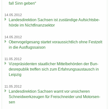
fall Sinn geben“
14.05.2012
Lan­des­di­rek­ti­on Sach­sen ist zu­stän­di­ge Auf­sichts­be­
hör­de im Nicht­fi­nanz­sek­tor
14.05.2012
Ober­vo­gel­ge­sang star­tet vor­aus­sicht­lich ohne Fest­zelt
in die Aus­flugs­sai­son
11.05.2012
Vi­ze­prä­si­den­ten staat­li­cher Mit­tel­be­hör­den der Bun­
des­re­pu­blik tref­fen sich zum Er­fah­rungs­aus­tausch in
Leip­zig
11.05.2012
Lan­des­di­rek­ti­on Sach­sen warnt vor un­si­che­ren
Schneid­werk­zeu­gen für Frei­schnei­der und Mo­tor­sen­
sen