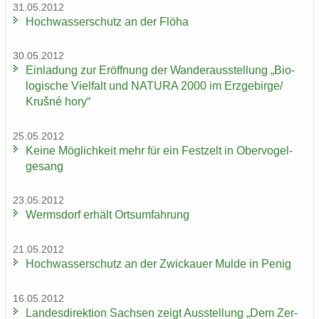
31.05.2012
Hoch­was­ser­schutz an der Flöha
30.05.2012
Ein­la­dung zur Er­öff­nung der Wan­der­aus­stel­lung „Bio­
lo­gi­sche Viel­falt und NA­TU­RA 2000 im Erz­ge­bir­ge/
Krušné hory“
25.05.2012
Keine Mög­lich­keit mehr für ein Fest­zelt in Ober­vo­gel­
ge­sang
23.05.2012
Werms­dorf er­hält Orts­um­fah­rung
21.05.2012
Hoch­was­ser­schutz an der Zwi­ckau­er Mulde in Penig
16.05.2012
Lan­des­di­rek­ti­on Sach­sen zeigt Aus­stel­lung „Dem Zer­