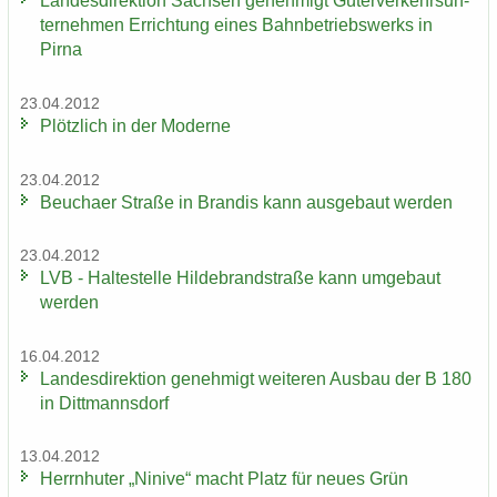
Lan­des­di­rek­ti­on Sach­sen ge­neh­migt Gü­ter­ver­kehrs­un­
ter­neh­men Er­rich­tung eines Bahn­be­triebs­werks in
Pirna
23.04.2012
Plötz­lich in der Mo­der­ne
23.04.2012
Beu­cha­er Stra­ße in Bran­dis kann aus­ge­baut wer­den
23.04.2012
LVB - Hal­te­stel­le Hil­de­brand­stra­ße kann um­ge­baut
wer­den
16.04.2012
Lan­des­di­rek­ti­on ge­neh­migt wei­te­ren Aus­bau der B 180
in Ditt­manns­dorf
13.04.2012
Herrn­hu­ter „Ni­ni­ve“ macht Platz für neues Grün