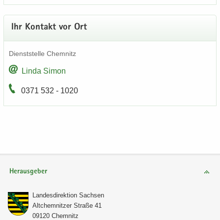
Ihr Kon­takt vor Ort
Dienst­stel­le Chem­nitz
Linda Simon
0371 532 - 1020
Herausgeber
Lan­des­di­rek­ti­on Sach­sen
Alt­chem­nit­zer Stra­ße 41
09120 Chem­nitz