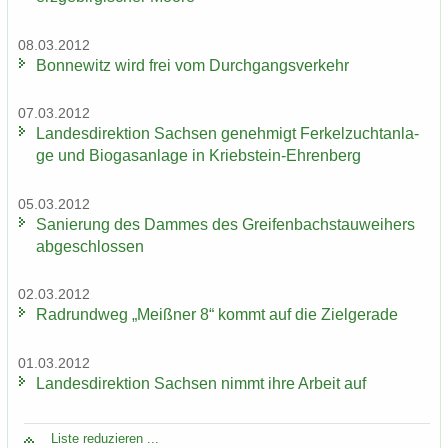
08.03.2012
Bon­ne­witz wird frei vom Durch­gangs­ver­kehr
07.03.2012
Lan­des­di­rek­ti­on Sach­sen ge­neh­migt Fer­kel­zucht­an­la­
ge und Bio­gas­an­la­ge in Kriebstein-​Ehrenberg
05.03.2012
Sa­nie­rung des Dam­mes des Grei­fen­bach­stau­wei­hers
ab­ge­schlos­sen
02.03.2012
Rad­rund­weg „Meiß­ner 8“ kommt auf die Ziel­ge­ra­de
01.03.2012
Lan­des­di­rek­ti­on Sach­sen nimmt ihre Ar­beit auf
Liste re­du­zie­ren ...