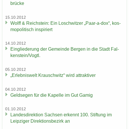
brü­cke
15.10.2012
Wolff & Reichs­tein: Ein Losch­wit­zer „Paar-​a-dox“, kos­
mo­po­li­tisch in­spi­riert
14.10.2012
Ein­glie­de­rung der Ge­mein­de Ber­gen in die Stadt Fal­
ken­stein/Vogtl.
05.10.2012
„Er­leb­nis­welt Krausch­witz“ wird at­trak­ti­ver
04.10.2012
Geld­se­gen für die Ka­pel­le im Gut Gamig
01.10.2012
Lan­des­di­rek­ti­on Sach­sen er­kennt 100. Stif­tung im
Leip­zi­ger Di­rek­ti­ons­be­zirk an