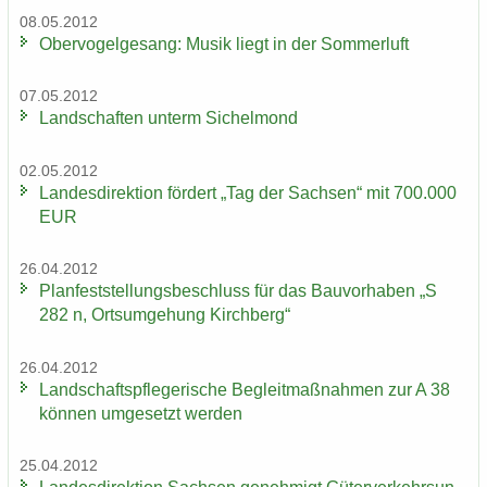
08.05.2012
Ober­vo­gel­ge­sang: Musik liegt in der Som­mer­luft
07.05.2012
Land­schaf­ten un­term Si­chel­mond
02.05.2012
Lan­des­di­rek­ti­on för­dert „Tag der Sach­sen“ mit 700.000
EUR
26.04.2012
Plan­fest­stel­lungs­be­schluss für das Bau­vor­ha­ben „S
282 n, Orts­um­ge­hung Kirch­berg“
26.04.2012
Land­schafts­pfle­ge­ri­sche Be­gleit­maß­nah­men zur A 38
kön­nen um­ge­setzt wer­den
25.04.2012