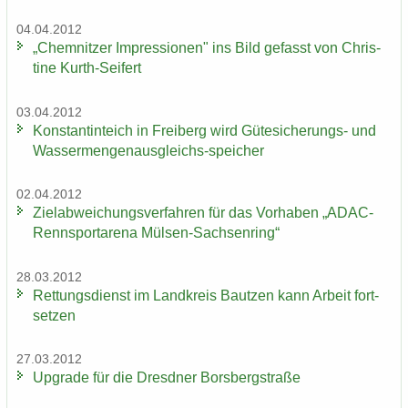
04.04.2012
„Chem­nit­zer Im­pres­sio­nen" ins Bild ge­fasst von Chris­
ti­ne Kurth-​Seifert
03.04.2012
Kon­stan­tin­teich in Frei­berg wird Gütesicherungs-​ und
Wassermengenausgleichs-​speicher
02.04.2012
Ziel­ab­wei­chungs­ver­fah­ren für das Vor­ha­ben „ADAC-​
Rennsportarena Mülsen-​Sachsenring“
28.03.2012
Ret­tungs­dienst im Land­kreis Baut­zen kann Ar­beit fort­
set­zen
27.03.2012
Up­grade für die Dresd­ner Borsberg­stra­ße