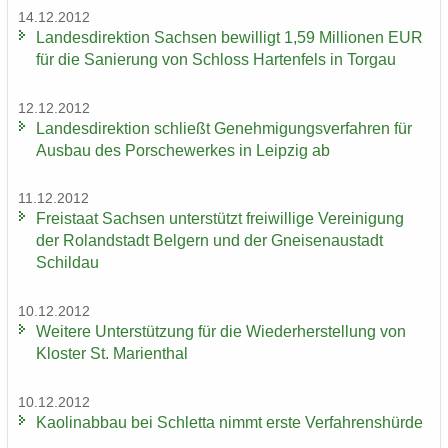
14.12.2012
Lan­des­di­rek­ti­on Sach­sen be­wil­ligt 1,59 Mil­lio­nen EUR
für die Sa­nie­rung von Schloss Har­ten­fels in Tor­gau
12.12.2012
Lan­des­di­rek­ti­on schließt Ge­neh­mi­gungs­ver­fah­ren für
Aus­bau des Por­sche­wer­kes in Leip­zig ab
11.12.2012
Frei­staat Sach­sen un­ter­stützt frei­wil­li­ge Ver­ei­ni­gung
der Ro­land­stadt Bel­gern und der Gnei­sen­au­stadt
Schildau
10.12.2012
Wei­te­re Un­ter­stüt­zung für die Wie­der­her­stel­lung von
Klos­ter St. Ma­ri­en­thal
10.12.2012
Kao­lin­ab­bau bei Schlet­ta nimmt erste Ver­fah­rens­hür­de