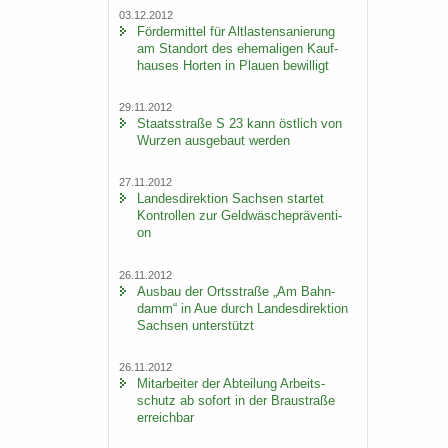
03.12.2012
För­der­mit­tel für Alt­las­ten­sa­nie­rung
am Stand­ort des ehe­ma­li­gen Kauf­
hau­ses Hor­ten in Plau­en be­wil­ligt
29.11.2012
Staats­stra­ße S 23 kann öst­lich von
Wur­zen aus­ge­baut wer­den
27.11.2012
Lan­des­di­rek­ti­on Sach­sen star­tet
Kon­trol­len zur Geld­wä­sche­prä­ven­ti­
on
26.11.2012
Aus­bau der Orts­stra­ße „Am Bahn­
damm“ in Aue durch Lan­des­di­rek­ti­on
Sach­sen un­ter­stützt
26.11.2012
Mit­ar­bei­ter der Ab­tei­lung Ar­beits­
schutz ab so­fort in der Brau­stra­ße
er­reich­bar