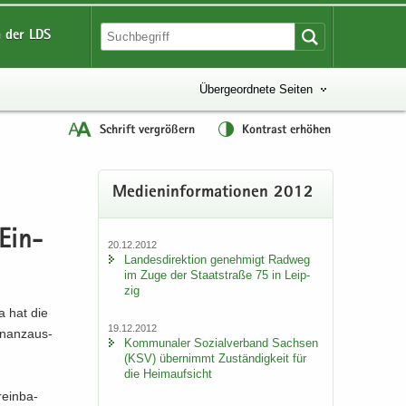
 der LDS
Übergeordnete Seiten
Schrift vergrößern
Kontrast erhöhen
Me­di­en­in­for­ma­tio­nen 2012
 Ein­
20.12.2012
Lan­des­di­rek­ti­on ge­neh­migt Rad­weg
im Zuge der Staat­stra­ße 75 in Leip­
zig
sa hat die
19.12.2012
­nanz­aus­
Kom­mu­na­ler So­zi­al­ver­band Sach­sen
(KSV) über­nimmt Zu­stän­dig­keit für
die Heim­auf­sicht
­ein­ba­