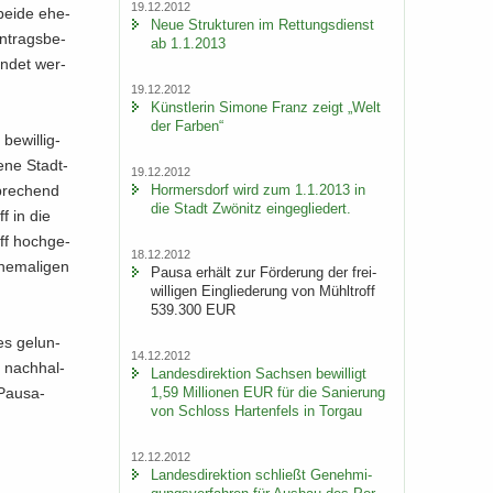
19.12.2012
 beide ehe­
Neue Struk­tu­ren im Ret­tungs­dienst
An­trags­be­
ab 1.1.2013
en­det wer­
19.12.2012
Künst­le­rin Si­mo­ne Franz zeigt „Welt
der Far­ben“
e­wil­lig­
e­ne Stadt­
19.12.2012
Hor­mers­dorf wird zum 1.1.2013 in
spre­chend
die Stadt Zwö­nitz ein­ge­glie­dert.
ff in die
ff hoch­ge­
18.12.2012
he­ma­li­gen
Pausa er­hält zur För­de­rung der frei­
wil­li­gen Ein­glie­de­rung von Mühl­troff
539.300 EUR
es ge­lun­
14.12.2012
e nach­hal­
Lan­des­di­rek­ti­on Sach­sen be­wil­ligt
1,59 Mil­lio­nen EUR für die Sa­nie­rung
 Pausa-​
von Schloss Har­ten­fels in Tor­gau
12.12.2012
Lan­des­di­rek­ti­on schließt Ge­neh­mi­