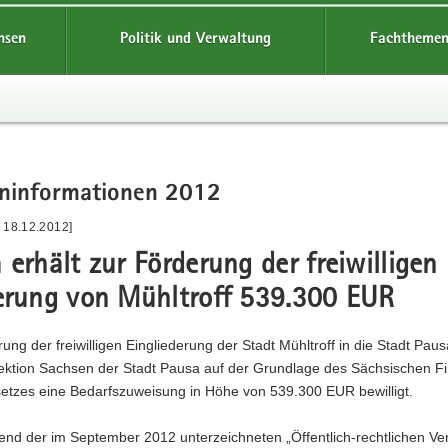
hsen
Politik und Verwaltung
Fachthemen
n­in­for­ma­tio­nen 2012
- 18.12.2012]
er­hält zur För­de­rung der frei­wil­li­gen
de­rung von Mühl­troff 539.300 EUR
rung der frei­wil­li­gen Ein­glie­de­rung der Stadt Mühl­troff in die Stadt Pau
rek­ti­on Sach­sen der Stadt Pausa auf der Grund­la­ge des Säch­si­schen Fi
set­zes eine Be­darfs­zu­wei­sung in Höhe von 539.300 EUR be­wil­ligt.
end der im Sep­tem­ber 2012 un­ter­zeich­ne­ten „Öffentlich-​rechtlichen Ver