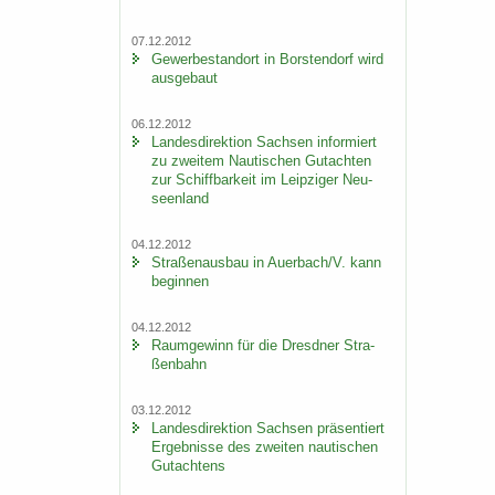
07.12.2012
Ge­wer­be­stand­ort in Bors­ten­dorf wird
aus­ge­baut
06.12.2012
Lan­des­di­rek­ti­on Sach­sen in­for­miert
zu zwei­tem Nau­ti­schen Gut­ach­ten
zur Schiff­bar­keit im Leip­zi­ger Neu­
seen­land
04.12.2012
Stra­ßen­aus­bau in Au­er­bach/V. kann
be­gin­nen
04.12.2012
Raum­ge­winn für die Dresd­ner Stra­
ßen­bahn
03.12.2012
Lan­des­di­rek­ti­on Sach­sen prä­sen­tiert
Er­geb­nis­se des zwei­ten nau­ti­schen
Gut­ach­tens