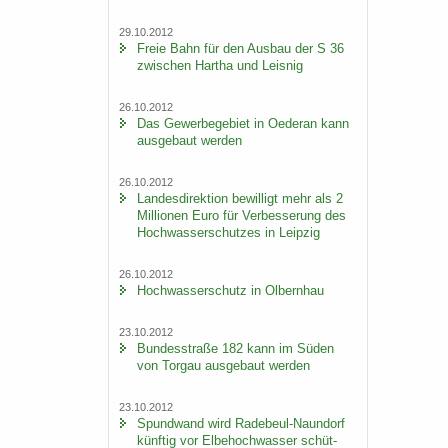
29.10.2012
Freie Bahn für den Aus­bau der S 36
zwi­schen Har­tha und Leis­nig
26.10.2012
Das Ge­wer­be­ge­biet in Oe­der­an kann
aus­ge­baut wer­den
26.10.2012
Lan­des­di­rek­ti­on be­wil­ligt mehr als 2
Mil­lio­nen Euro für Ver­bes­se­rung des
Hoch­was­ser­schut­zes in Leip­zig
26.10.2012
Hoch­was­ser­schutz in Ol­bern­hau
23.10.2012
Bun­des­stra­ße 182 kann im Süden
von Tor­gau aus­ge­baut wer­den
23.10.2012
Spund­wand wird Radebeul-​Naundorf
künf­tig vor El­be­hoch­was­ser schüt­