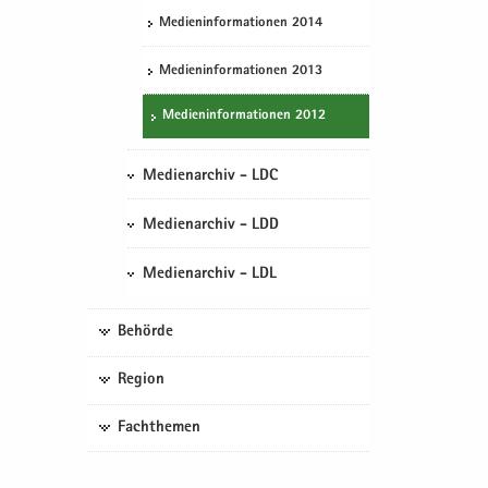
Me­di­en­in­for­ma­tio­nen 2014
Me­di­en­in­for­ma­tio­nen 2013
Me­di­en­in­for­ma­tio­nen 2012
Medienarchiv - LDC
Medienarchiv - LDD
Medienarchiv - LDL
Behörde
Region
Fachthemen