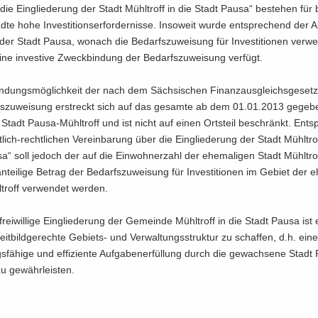
die Ein­glie­de­rung der Stadt Mühl­troff in die Stadt Pausa“ be­stehen für
d­te hohe In­ves­ti­ti­ons­er­for­der­nis­se. In­so­weit wurde ent­spre­chend der 
er Stadt Pausa, wo­nach die Be­darfs­zu­wei­sung für In­ves­ti­tio­nen ver­w
ine in­ves­ti­ve Zweck­bin­dung der Be­darfs­zu­wei­sung ver­fügt.
­dungs­mög­lich­keit der nach dem Säch­si­schen Fi­nanz­aus­gleichs­ge­setz b
fs­zu­wei­sung er­streckt sich auf das ge­sam­te ab dem 01.01.2013 ge­ge­b
 Stadt Pausa-​Mühltroff und ist nicht auf einen Orts­teil be­schränkt. Ent­
lich-​rechtlichen Ver­ein­ba­rung über die Ein­glie­de­rung der Stadt Mühl­tro
“ soll je­doch der auf die Ein­woh­ner­zahl der ehe­ma­li­gen Stadt Mühl­tro
n­tei­li­ge Be­trag der Be­darfs­zu­wei­sung für In­ves­ti­tio­nen im Ge­biet der e
troff ver­wen­det wer­den.
rei­wil­li­ge Ein­glie­de­rung der Ge­mein­de Mühl­troff in die Stadt Pausa ist 
eit­bild­ge­rech­te Gebiets-​ und Ver­wal­tungs­struk­tur zu schaf­fen, d.h. ein
gs­fä­hi­ge und ef­fi­zi­en­te Auf­ga­ben­er­fül­lung durch die ge­wach­se­ne Stadt
u ge­währ­leis­ten.