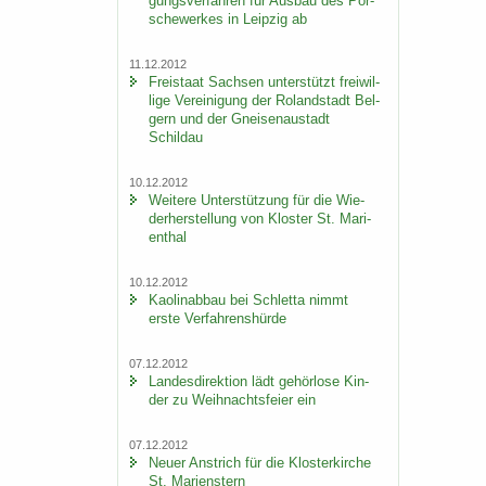
gungs­ver­fah­ren für Aus­bau des Por­
sche­wer­kes in Leip­zig ab
11.12.2012
Frei­staat Sach­sen un­ter­stützt frei­wil­
li­ge Ver­ei­ni­gung der Ro­land­stadt Bel­
gern und der Gnei­sen­au­stadt
Schildau
10.12.2012
Wei­te­re Un­ter­stüt­zung für die Wie­
der­her­stel­lung von Klos­ter St. Ma­ri­
en­thal
10.12.2012
Kao­lin­ab­bau bei Schlet­ta nimmt
erste Ver­fah­rens­hür­de
07.12.2012
Lan­des­di­rek­ti­on lädt ge­hör­lo­se Kin­
der zu Weih­nachts­fei­er ein
07.12.2012
Neuer An­strich für die Klos­ter­kir­che
St. Ma­ri­enstern