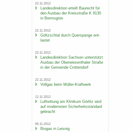
22.11.2012
Lan­des­di­rek­ti­on er­teilt Bau­recht für
den Aus­bau der Kreis­stra­ße K 9130
in Berms­grün
22.11.2012
Göltzsch­tal durch Quer­span­ge ent­
las­tet
22.11.2012
Lan­des­di­rek­ti­on Sach­sen un­ter­stützt
Aus­bau der Ober­wie­sen­tha­ler Stra­ße
in der Ge­mein­de Crot­ten­dorf
22.11.2012
Voll­gas beim Müller-​Kraftwerk
12.11.2012
Luft­ret­tung am Kli­ni­kum Gör­litz wird
auf mo­derns­ten Si­cher­heits­stan­dard
ge­bracht
06.11.2012
Bio­gas in Leis­nig