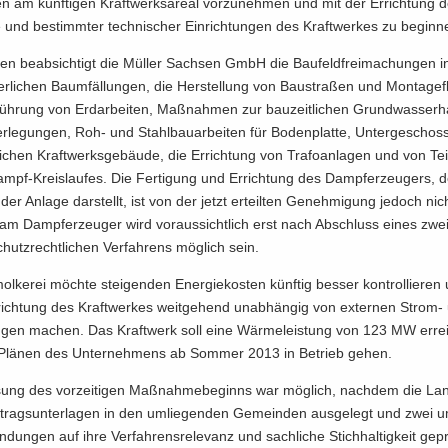
gen am künf­ti­gen Kraft­werks­are­al vor­zu­neh­men und mit der Er­rich­tung d
und be­stimm­ter tech­ni­scher Ein­rich­tun­gen des Kraft­wer­kes zu be­gin­n
nen be­ab­sich­tigt die Mül­ler Sach­sen GmbH die Bau­feld­frei­ma­chun­gen in­
der­li­chen Baum­fäl­lun­gen, die Her­stel­lung von Bau­stra­ßen und Mon­ta­ge­f
üh­rung von Erd­ar­bei­ten, Maß­nah­men zur bau­zeit­li­chen Grund­was­ser­h
er­le­gun­gen, Roh- und Stahl­bau­ar­bei­ten für Bo­den­plat­te, Un­ter­ge­scho
­li­chen Kraft­werks­ge­bäu­de, die Er­rich­tung von Tra­fo­an­la­gen und von Te
mpf-Kreislaufes. Die Fer­ti­gung und Er­rich­tung des Dampf­erzeu­gers, 
der An­la­ge dar­stellt, ist von der jetzt er­teil­ten Ge­neh­mi­gung je­doch nich
 am Dampf­erzeu­ger wird vor­aus­sicht­lich erst nach Ab­schluss eines zwei
schutz­recht­li­chen Ver­fah­rens mög­lich sein.
l­ke­rei möch­te stei­gen­den En­er­gie­kos­ten künf­tig bes­ser kon­trol­lie­ren
rich­tung des Kraft­wer­kes weit­ge­hend un­ab­hän­gig von ex­ter­nen Strom-
run­gen ma­chen. Das Kraft­werk soll eine Wär­me­leis­tung von 123 MW er­re
lä­nen des Un­ter­neh­mens ab Som­mer 2013 in Be­trieb gehen.
sung des vor­zei­ti­gen Maß­nah­me­be­ginns war mög­lich, nach­dem die Lan­
n­trags­un­ter­la­gen in den um­lie­gen­den Ge­mein­den aus­ge­legt und zwei u
­dun­gen auf ihre Ver­fah­rens­re­le­vanz und sach­li­che Stich­hal­tig­keit ge­p