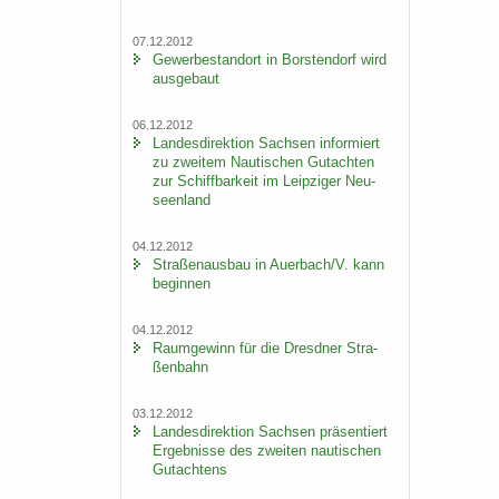
07.12.2012
Ge­wer­be­stand­ort in Bors­ten­dorf wird
aus­ge­baut
06.12.2012
Lan­des­di­rek­ti­on Sach­sen in­for­miert
zu zwei­tem Nau­ti­schen Gut­ach­ten
zur Schiff­bar­keit im Leip­zi­ger Neu­
seen­land
04.12.2012
Stra­ßen­aus­bau in Au­er­bach/V. kann
be­gin­nen
04.12.2012
Raum­ge­winn für die Dresd­ner Stra­
ßen­bahn
03.12.2012
Lan­des­di­rek­ti­on Sach­sen prä­sen­tiert
Er­geb­nis­se des zwei­ten nau­ti­schen
Gut­ach­tens