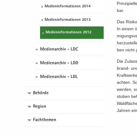
Prin­zi­pi­
Me­di­en­in­for­ma­tio­nen 2014
bar.
Me­di­en­in­for­ma­tio­nen 2013
Das Ri­si­k
In einem öf
Me­di­en­in­for­ma­tio­nen 2012
mi­gungs­ve
her­zu­stel
Medienarchiv - LDC
ben nicht 
Die Zu­las
Medienarchiv - LDD
brand-​ und
Kraft­wer­k
Medienarchiv - LDL
ach­ten. So
wer­den, so
Behörde
stu­ben be­
Wald­flä­ch
Region
Jah­ren ein
Fachthemen