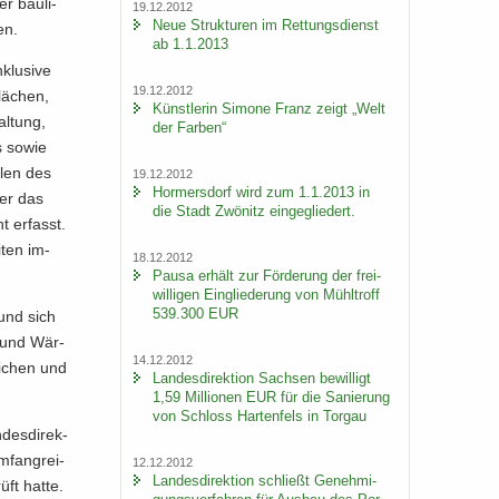
er bau­li­
19.12.2012
Neue Struk­tu­ren im Ret­tungs­dienst
en.
ab 1.1.2013
klu­si­ve
19.12.2012
lä­chen,
Künst­le­rin Si­mo­ne Franz zeigt „Welt
al­tung,
der Far­ben“
ss sowie
i­len des
19.12.2012
Hor­mers­dorf wird zum 1.1.2013 in
der das
die Stadt Zwö­nitz ein­ge­glie­dert.
t er­fasst.
­ten im­
18.12.2012
Pausa er­hält zur För­de­rung der frei­
wil­li­gen Ein­glie­de­rung von Mühl­troff
539.300 EUR
 und sich
​ und Wär­
14.12.2012
i­chen und
Lan­des­di­rek­ti­on Sach­sen be­wil­ligt
1,59 Mil­lio­nen EUR für die Sa­nie­rung
von Schloss Har­ten­fels in Tor­gau
des­di­rek­
m­fang­rei­
12.12.2012
Lan­des­di­rek­ti­on schließt Ge­neh­mi­
rüft hatte.