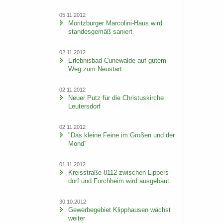
05.11.2012
Mo­ritz­bur­ger Marcolini-​Haus wird
stan­des­ge­mäß sa­niert
02.11.2012
Er­leb­nis­bad Cu­n­e­wal­de auf gutem
Weg zum Neu­start
02.11.2012
Neuer Putz für die Chris­tus­kir­che
Leu­ters­dorf
02.11.2012
"Das klei­ne Feine im Gro­ßen und der
Mond"
01.11.2012
Kreis­stra­ße 8112 zwi­schen Lip­pers­
dorf und Forch­heim wird aus­ge­baut.
30.10.2012
Ge­wer­be­ge­biet Klipp­hau­sen wächst
wei­ter