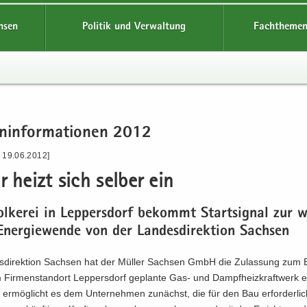
hsen
Politik und Verwaltung
Fachthemen
n­in­for­ma­tio­nen 2012
- 19.06.2012]
r heizt sich sel­ber ein
l­ke­rei in Lep­pers­dorf be­kommt Start­si­gnal zur w
n­er­gie­wen­de von der Lan­des­di­rek­ti­on Sach­sen
s­di­rek­ti­on Sach­sen hat der Mül­ler Sach­sen GmbH die Zu­las­sung zum 
Fir­men­stand­ort Lep­pers­dorf ge­plan­te Gas- und Dampf­heiz­kraft­werk er­
 er­mög­licht es dem Un­ter­neh­men zu­nächst, die für den Bau er­for­der­li­