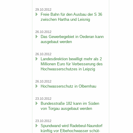
29.10.2012
Freie Bahn für den Aus­bau der S 36
zwi­schen Har­tha und Leis­nig
26.10.2012
Das Ge­wer­be­ge­biet in Oe­der­an kann
aus­ge­baut wer­den
26.10.2012
Lan­des­di­rek­ti­on be­wil­ligt mehr als 2
Mil­lio­nen Euro für Ver­bes­se­rung des
Hoch­was­ser­schut­zes in Leip­zig
26.10.2012
Hoch­was­ser­schutz in Ol­bern­hau
23.10.2012
Bun­des­stra­ße 182 kann im Süden
von Tor­gau aus­ge­baut wer­den
23.10.2012
Spund­wand wird Radebeul-​Naundorf
künf­tig vor El­be­hoch­was­ser schüt­