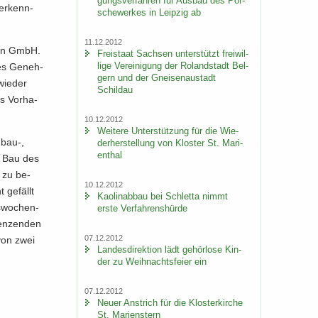
gungs­ver­fah­ren für Aus­bau des Por­
 er­kenn­
sche­wer­kes in Leip­zig ab
11.12.2012
­sen GmbH.
Frei­staat Sach­sen un­ter­stützt frei­wil­
li­ge Ver­ei­ni­gung der Ro­land­stadt Bel­
des Ge­neh­
gern und der Gnei­sen­au­stadt
wie­der
Schildau
as Vor­ha­
10.12.2012
Wei­te­re Un­ter­stüt­zung für die Wie­
 bau-,
der­her­stel­lung von Klos­ter St. Ma­ri­
en­thal
im Bau des
n zu be­
10.12.2012
 ge­fällt
Kao­lin­ab­bau bei Schlet­ta nimmt
s­wo­chen­
erste Ver­fah­rens­hür­de
ren­zen­den
07.12.2012
 von zwei
Lan­des­di­rek­ti­on lädt ge­hör­lo­se Kin­
der zu Weih­nachts­fei­er ein
07.12.2012
Neuer An­strich für die Klos­ter­kir­che
St. Ma­ri­enstern