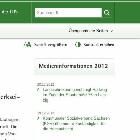
 der LDS
Übergeordnete Seiten
Schrift vergrößern
Kontrast erhöhen
Me­di­en­in­for­ma­tio­nen 2012
20.12.2012
Lan­des­di­rek­ti­on ge­neh­migt Rad­weg
im Zuge der Staat­stra­ße 75 in Leip­
erks­ei­
zig
19.12.2012
Kom­mu­na­ler So­zi­al­ver­band Sach­sen
Bau­be­ginn
(KSV) über­nimmt Zu­stän­dig­keit für
teilt. Die
die Heim­auf­sicht
chen Vor­