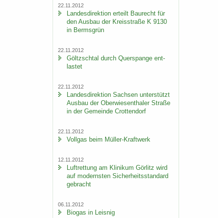
22.11.2012
Lan­des­di­rek­ti­on er­teilt Bau­recht für
den Aus­bau der Kreis­stra­ße K 9130
in Berms­grün
22.11.2012
Göltzsch­tal durch Quer­span­ge ent­
las­tet
22.11.2012
Lan­des­di­rek­ti­on Sach­sen un­ter­stützt
Aus­bau der Ober­wie­sen­tha­ler Stra­ße
in der Ge­mein­de Crot­ten­dorf
22.11.2012
Voll­gas beim Müller-​Kraftwerk
12.11.2012
Luft­ret­tung am Kli­ni­kum Gör­litz wird
auf mo­derns­ten Si­cher­heits­stan­dard
ge­bracht
06.11.2012
Bio­gas in Leis­nig