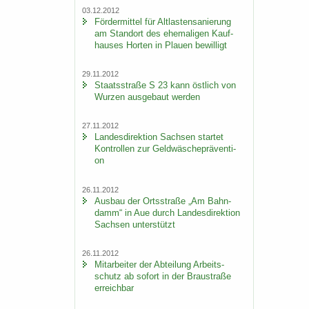
03.12.2012
För­der­mit­tel für Alt­las­ten­sa­nie­rung
am Stand­ort des ehe­ma­li­gen Kauf­
hau­ses Hor­ten in Plau­en be­wil­ligt
29.11.2012
Staats­stra­ße S 23 kann öst­lich von
Wur­zen aus­ge­baut wer­den
27.11.2012
Lan­des­di­rek­ti­on Sach­sen star­tet
Kon­trol­len zur Geld­wä­sche­prä­ven­ti­
on
26.11.2012
Aus­bau der Orts­stra­ße „Am Bahn­
damm“ in Aue durch Lan­des­di­rek­ti­on
Sach­sen un­ter­stützt
26.11.2012
Mit­ar­bei­ter der Ab­tei­lung Ar­beits­
schutz ab so­fort in der Brau­stra­ße
er­reich­bar