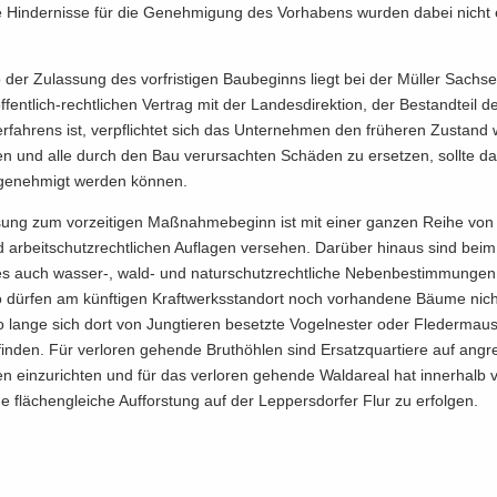
el­le Hin­der­nis­se für die Ge­neh­mi­gung des Vor­ha­bens wur­den dabei nicht
o der Zu­las­sung des vor­fris­ti­gen Bau­be­ginns liegt bei der Mül­ler Sach
fentlich-​rechtlichen Ver­trag mit der Lan­des­di­rek­ti­on, der Be­stand­teil 
r­fah­rens ist, ver­pflich­tet sich das Un­ter­neh­men den frü­he­ren Zu­stand 
­len und alle durch den Bau ver­ur­sach­ten Schä­den zu er­set­zen, soll­te d
ge­neh­migt wer­den kön­nen.
­sung zum vor­zei­ti­gen Maß­nah­me­be­ginn ist mit einer gan­zen Reihe von
 ar­beit­schutz­recht­li­chen Auf­la­gen ver­se­hen. Dar­über hin­aus sind be
es auch wasser-​, wald- und na­tur­schutz­recht­li­che Ne­ben­be­stim­mun­ge
 dür­fen am künf­ti­gen Kraft­werks­stand­ort noch vor­han­de­ne Bäume nicht
 lange sich dort von Jung­tie­ren be­setz­te Vo­gel­nes­ter oder Fle­der­mau
fin­den. Für ver­lo­ren ge­hen­de Brut­höh­len sind Er­satz­quar­tie­re auf an­g
en ein­zu­rich­ten und für das ver­lo­ren ge­hen­de Wald­are­al hat in­ner­halb
e flä­chen­glei­che Auf­fors­tung auf der Lep­pers­dor­fer Flur zu er­fol­gen.