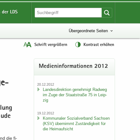
 der LDS
Übergeordnete Seiten
Schrift vergrößern
Kontrast erhöhen
Me­di­en­in­for­ma­tio­nen 2012
ge­
20.12.2012
Lan­des­di­rek­ti­on ge­neh­migt Rad­weg
im Zuge der Staat­stra­ße 75 in Leip­
zig
­lung
19.12.2012
u­de
Kom­mu­na­ler So­zi­al­ver­band Sach­sen
(KSV) über­nimmt Zu­stän­dig­keit für
die Heim­auf­sicht
nd die fi­