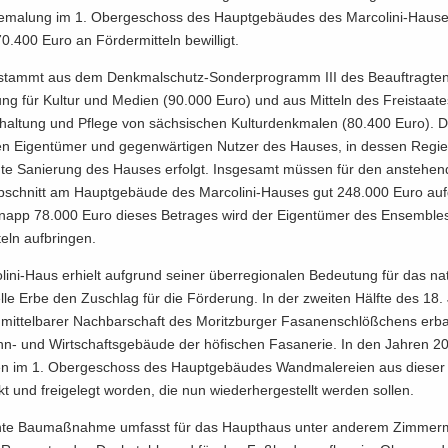
 Be­ma­lung im 1. Ober­ge­schoss des Haupt­ge­bäu­des des Marcolini-​Haus
70.400 Euro an För­der­mit­teln be­wil­ligt.
stammt aus dem Denkmalschutz-​Sonderprogramm III des Be­auf­trag­te
rung für Kul­tur und Me­di­en (90.000 Euro) und aus Mit­teln des Frei­staa­t
­hal­tung und Pfle­ge von säch­si­schen Kul­tur­denk­ma­len (80.400 Euro)
n Ei­gen­tü­mer und ge­gen­wär­ti­gen Nut­zer des Hau­ses, in des­sen Regi
­te Sa­nie­rung des Hau­ses er­folgt. Ins­ge­samt müs­sen für den an­ste­hen
ab­schnitt am Haupt­ge­bäu­de des Marcolini-​Hauses gut 248.000 Euro auf
napp 78.000 Euro die­ses Be­tra­ges wird der Ei­gen­tü­mer des En­sem­ble
teln auf­brin­gen.
ni-​Haus er­hielt auf­grund sei­ner über­re­gio­na­len Be­deu­tung für das na­t
rel­le Erbe den Zu­schlag für die För­de­rung. In der zwei­ten Hälf­te des 18.
­mit­tel­ba­rer Nach­bar­schaft des Mo­ritz­bur­ger Fa­sa­nen­schlöß­chens er­ba
n- und Wirt­schafts­ge­bäu­de der hö­fi­schen Fa­sa­ne­rie. In den Jah­ren 
 im 1. Ober­ge­schoss des Haupt­ge­bäu­des Wand­ma­le­rei­en aus die­ser 
kt und frei­ge­legt wor­den, die nun wie­der­her­ge­stellt wer­den sol­len.
n­te Bau­maß­nah­me um­fasst für das Haupt­haus unter an­de­rem Zim­mer­