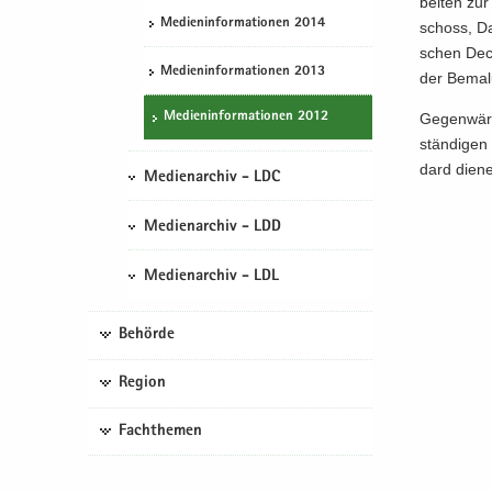
bei­ten zu
Me­di­en­in­for­ma­tio­nen 2014
schoss, Dac
schen Decke
Me­di­en­in­for­ma­tio­nen 2013
der Be­ma­
Me­di­en­in­for­ma­tio­nen 2012
Ge­gen­wär­
stän­di­gen
dard die­n
Medienarchiv - LDC
Medienarchiv - LDD
Medienarchiv - LDL
Behörde
Region
Fachthemen