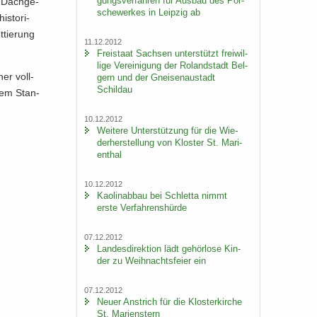
gungs­ver­fah­ren für Aus­bau des Por­
 Dach­ge­
sche­wer­kes in Leip­zig ab
s­to­ri­
­tie­rung
11.12.2012
Frei­staat Sach­sen un­ter­stützt frei­wil­
li­ge Ver­ei­ni­gung der Ro­land­stadt Bel­
ner voll­
gern und der Gnei­sen­au­stadt
Schildau
­nem Stan­
10.12.2012
Wei­te­re Un­ter­stüt­zung für die Wie­
der­her­stel­lung von Klos­ter St. Ma­ri­
en­thal
10.12.2012
Kao­lin­ab­bau bei Schlet­ta nimmt
erste Ver­fah­rens­hür­de
07.12.2012
Lan­des­di­rek­ti­on lädt ge­hör­lo­se Kin­
der zu Weih­nachts­fei­er ein
07.12.2012
Neuer An­strich für die Klos­ter­kir­che
St. Ma­ri­enstern