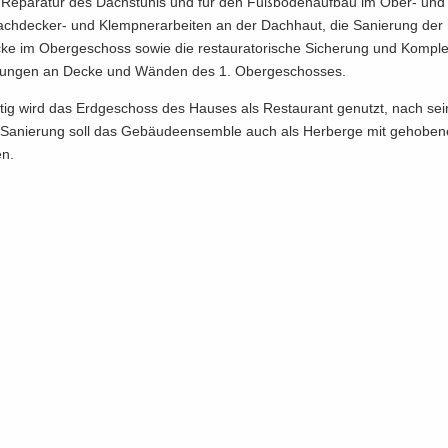
r Re­pa­ra­tur des Dach­stuhls und für den Fuß­bo­den­auf­bau im Ober- und
hdecker-​ und Klemp­ner­ar­bei­ten an der Dach­haut, die Sa­nie­rung der hi
 im Ober­ge­schoss sowie die re­stau­ra­to­ri­sche Si­che­rung und Kom­plet
lun­gen an Decke und Wän­den des 1. Ober­ge­schos­ses.
tig wird das Erd­ge­schoss des Hau­ses als Re­stau­rant ge­nutzt, nach sei­
 Sa­nie­rung soll das Ge­bäu­de­en­sem­ble auch als Her­ber­ge mit ge­ho­be
en.