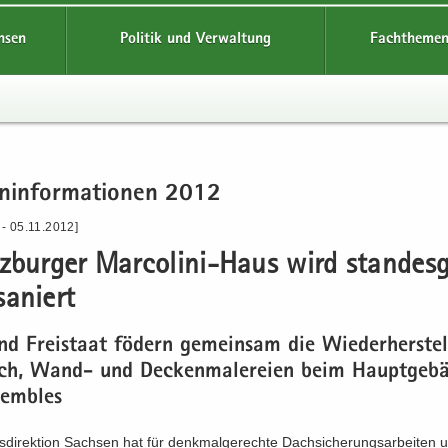
hsen
Politik und Verwaltung
Fachthemen
n­in­for­ma­tio­nen 2012
 - 05.11.2012]
tz­bur­ger Marcolini-​Haus wird stan­des­
a­niert
d Frei­staat fö­dern ge­mein­sam die Wie­der­her­stel
h, Wand- und De­cken­ma­le­rei­en beim Haupt­ge­bä
sem­bles
­di­rek­ti­on Sach­sen hat für denk­mal­ge­rech­te Dach­si­che­rungs­ar­bei­ten u