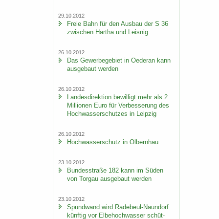
29.10.2012
Freie Bahn für den Aus­bau der S 36
zwi­schen Har­tha und Leis­nig
26.10.2012
Das Ge­wer­be­ge­biet in Oe­der­an kann
aus­ge­baut wer­den
26.10.2012
Lan­des­di­rek­ti­on be­wil­ligt mehr als 2
Mil­lio­nen Euro für Ver­bes­se­rung des
Hoch­was­ser­schut­zes in Leip­zig
26.10.2012
Hoch­was­ser­schutz in Ol­bern­hau
23.10.2012
Bun­des­stra­ße 182 kann im Süden
von Tor­gau aus­ge­baut wer­den
23.10.2012
Spund­wand wird Radebeul-​Naundorf
künf­tig vor El­be­hoch­was­ser schüt­