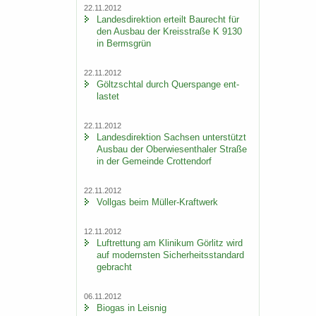
22.11.2012
Lan­des­di­rek­ti­on er­teilt Bau­recht für
den Aus­bau der Kreis­stra­ße K 9130
in Berms­grün
22.11.2012
Göltzsch­tal durch Quer­span­ge ent­
las­tet
22.11.2012
Lan­des­di­rek­ti­on Sach­sen un­ter­stützt
Aus­bau der Ober­wie­sen­tha­ler Stra­ße
in der Ge­mein­de Crot­ten­dorf
22.11.2012
Voll­gas beim Müller-​Kraftwerk
12.11.2012
Luft­ret­tung am Kli­ni­kum Gör­litz wird
auf mo­derns­ten Si­cher­heits­stan­dard
ge­bracht
06.11.2012
Bio­gas in Leis­nig