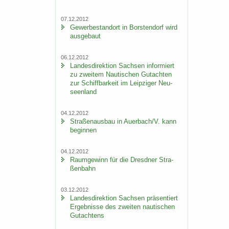
07.12.2012
Ge­wer­be­stand­ort in Bors­ten­dorf wird
aus­ge­baut
06.12.2012
Lan­des­di­rek­ti­on Sach­sen in­for­miert
zu zwei­tem Nau­ti­schen Gut­ach­ten
zur Schiff­bar­keit im Leip­zi­ger Neu­
seen­land
04.12.2012
Stra­ßen­aus­bau in Au­er­bach/V. kann
be­gin­nen
04.12.2012
Raum­ge­winn für die Dresd­ner Stra­
ßen­bahn
03.12.2012
Lan­des­di­rek­ti­on Sach­sen prä­sen­tiert
Er­geb­nis­se des zwei­ten nau­ti­schen
Gut­ach­tens