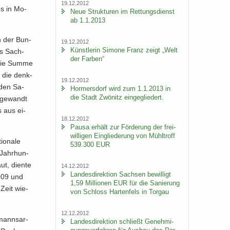
19.12.2012
es in Mo­
Neue Struk­tu­ren im Ret­tungs­dienst
ab 1.1.2013
n der Bun­
19.12.2012
Künst­le­rin Si­mo­ne Franz zeigt „Welt
es Sach­
der Far­ben“
. Die Summe
e die denk­
19.12.2012
­den Sa­
Hor­mers­dorf wird zum 1.1.2013 in
die Stadt Zwö­nitz ein­ge­glie­dert.
­ge­wandt
s aus ei­
18.12.2012
Pausa er­hält zur För­de­rung der frei­
wil­li­gen Ein­glie­de­rung von Mühl­troff
io­na­le
539.300 EUR
 Jahr­hun­
ut, dien­te
14.12.2012
Lan­des­di­rek­ti­on Sach­sen be­wil­ligt
2009 und
1,59 Mil­lio­nen EUR für die Sa­nie­rung
Zeit wie­
von Schloss Har­ten­fels in Tor­gau
12.12.2012
manns­ar­
Lan­des­di­rek­ti­on schließt Ge­neh­mi­