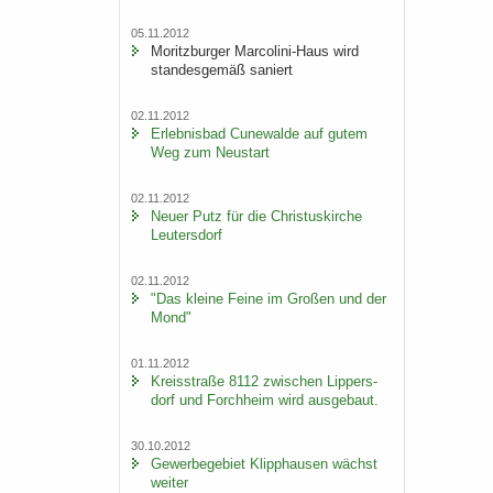
05.11.2012
Mo­ritz­bur­ger Marcolini-​Haus wird
stan­des­ge­mäß sa­niert
02.11.2012
Er­leb­nis­bad Cu­n­e­wal­de auf gutem
Weg zum Neu­start
02.11.2012
Neuer Putz für die Chris­tus­kir­che
Leu­ters­dorf
02.11.2012
"Das klei­ne Feine im Gro­ßen und der
Mond"
01.11.2012
Kreis­stra­ße 8112 zwi­schen Lip­pers­
dorf und Forch­heim wird aus­ge­baut.
30.10.2012
Ge­wer­be­ge­biet Klipp­hau­sen wächst
wei­ter