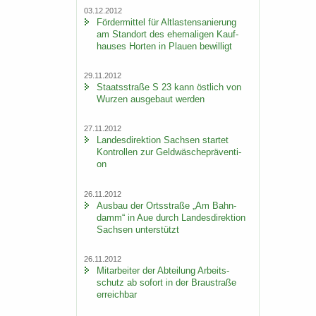
03.12.2012
För­der­mit­tel für Alt­las­ten­sa­nie­rung
am Stand­ort des ehe­ma­li­gen Kauf­
hau­ses Hor­ten in Plau­en be­wil­ligt
29.11.2012
Staats­stra­ße S 23 kann öst­lich von
Wur­zen aus­ge­baut wer­den
27.11.2012
Lan­des­di­rek­ti­on Sach­sen star­tet
Kon­trol­len zur Geld­wä­sche­prä­ven­ti­
on
26.11.2012
Aus­bau der Orts­stra­ße „Am Bahn­
damm“ in Aue durch Lan­des­di­rek­ti­on
Sach­sen un­ter­stützt
26.11.2012
Mit­ar­bei­ter der Ab­tei­lung Ar­beits­
schutz ab so­fort in der Brau­stra­ße
er­reich­bar