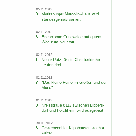
05.11.2012
Mo­ritz­bur­ger Marcolini-​Haus wird
stan­des­ge­mäß sa­niert
02.11.2012
Er­leb­nis­bad Cu­n­e­wal­de auf gutem
Weg zum Neu­start
02.11.2012
Neuer Putz für die Chris­tus­kir­che
Leu­ters­dorf
02.11.2012
"Das klei­ne Feine im Gro­ßen und der
Mond"
01.11.2012
Kreis­stra­ße 8112 zwi­schen Lip­pers­
dorf und Forch­heim wird aus­ge­baut.
30.10.2012
Ge­wer­be­ge­biet Klipp­hau­sen wächst
wei­ter