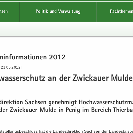
hsen
Politik und Verwaltung
Fachthemen
n­in­for­ma­tio­nen 2012
- 21.05.2012]
was­ser­schutz an der Zwi­ckau­er Mulde
­di­rek­ti­on Sach­sen ge­neh­migt Hoch­was­ser­schutz­
er Zwi­ckau­er Mulde in Penig im Be­reich Thier­ba
st­stel­lungs­be­schluss hat die Lan­des­di­rek­ti­on Sach­sen der Lan­des­tal­spe