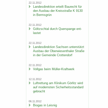
22.11.2012
Lan­des­di­rek­ti­on er­teilt Bau­recht für
den Aus­bau der Kreis­stra­ße K 9130
in Berms­grün
22.11.2012
Göltzsch­tal durch Quer­span­ge ent­
las­tet
22.11.2012
Lan­des­di­rek­ti­on Sach­sen un­ter­stützt
Aus­bau der Ober­wie­sen­tha­ler Stra­ße
in der Ge­mein­de Crot­ten­dorf
22.11.2012
Voll­gas beim Müller-​Kraftwerk
12.11.2012
Luft­ret­tung am Kli­ni­kum Gör­litz wird
auf mo­derns­ten Si­cher­heits­stan­dard
ge­bracht
06.11.2012
Bio­gas in Leis­nig