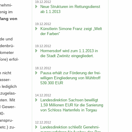
19.12.2012
­neh­mi­
Neue Struk­tu­ren im Ret­tungs­dienst
ab 1.1.2013
Penig im
um­fang von
19.12.2012
Künst­le­rin Si­mo­ne Franz zeigt „Welt
der Far­ben“
ulde und
­den­brü­
19.12.2012
Hor­mers­dorf wird zum 1.1.2013 in
o­me­ter
die Stadt Zwö­nitz ein­ge­glie­dert.
ore) er­fol­
18.12.2012
n nicht
Pausa er­hält zur För­de­rung der frei­
wil­li­gen Ein­glie­de­rung von Mühl­troff
as­ser­
539.300 EUR
le­dig­lich
zu­ge­las­
14.12.2012
­ten. Mit
Lan­des­di­rek­ti­on Sach­sen be­wil­ligt
1,59 Mil­lio­nen EUR für die Sa­nie­rung
d Ge­wer­
von Schloss Har­ten­fels in Tor­gau
0-​
an­spru­
12.12.2012
etc.) zu­
Lan­des­di­rek­ti­on schließt Ge­neh­mi­