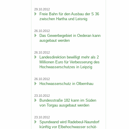
29.10.2012
Freie Bahn für den Aus­bau der S 36
zwi­schen Har­tha und Leis­nig
26.10.2012
Das Ge­wer­be­ge­biet in Oe­der­an kann
aus­ge­baut wer­den
26.10.2012
Lan­des­di­rek­ti­on be­wil­ligt mehr als 2
Mil­lio­nen Euro für Ver­bes­se­rung des
Hoch­was­ser­schut­zes in Leip­zig
26.10.2012
Hoch­was­ser­schutz in Ol­bern­hau
23.10.2012
Bun­des­stra­ße 182 kann im Süden
von Tor­gau aus­ge­baut wer­den
23.10.2012
Spund­wand wird Radebeul-​Naundorf
künf­tig vor El­be­hoch­was­ser schüt­