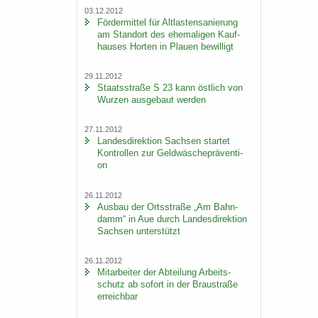
03.12.2012
För­der­mit­tel für Alt­las­ten­sa­nie­rung
am Stand­ort des ehe­ma­li­gen Kauf­
hau­ses Hor­ten in Plau­en be­wil­ligt
29.11.2012
Staats­stra­ße S 23 kann öst­lich von
Wur­zen aus­ge­baut wer­den
27.11.2012
Lan­des­di­rek­ti­on Sach­sen star­tet
Kon­trol­len zur Geld­wä­sche­prä­ven­ti­
on
26.11.2012
Aus­bau der Orts­stra­ße „Am Bahn­
damm“ in Aue durch Lan­des­di­rek­ti­on
Sach­sen un­ter­stützt
26.11.2012
Mit­ar­bei­ter der Ab­tei­lung Ar­beits­
schutz ab so­fort in der Brau­stra­ße
er­reich­bar