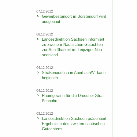
07.12.2012
Ge­wer­be­stand­ort in Bors­ten­dorf wird
aus­ge­baut
06.12.2012
Lan­des­di­rek­ti­on Sach­sen in­for­miert
zu zwei­tem Nau­ti­schen Gut­ach­ten
zur Schiff­bar­keit im Leip­zi­ger Neu­
seen­land
04.12.2012
Stra­ßen­aus­bau in Au­er­bach/V. kann
be­gin­nen
04.12.2012
Raum­ge­winn für die Dresd­ner Stra­
ßen­bahn
03.12.2012
Lan­des­di­rek­ti­on Sach­sen prä­sen­tiert
Er­geb­nis­se des zwei­ten nau­ti­schen
Gut­ach­tens