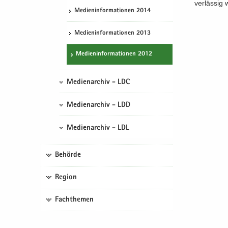
ver­läs­sig 
Me­di­en­in­for­ma­tio­nen 2014
Me­di­en­in­for­ma­tio­nen 2013
Me­di­en­in­for­ma­tio­nen 2012
Medienarchiv - LDC
Medienarchiv - LDD
Medienarchiv - LDL
Behörde
Region
Fachthemen