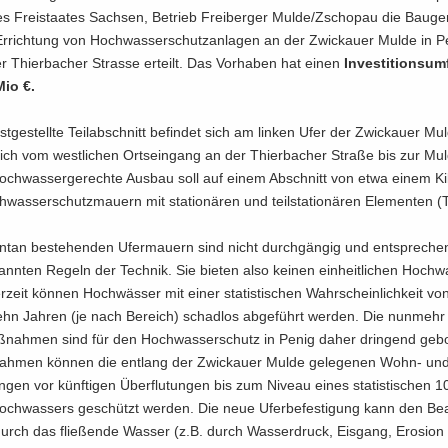
s Frei­staa­tes Sach­sen, Be­trieb Frei­ber­ger Mulde/Zscho­pau die Bau­ge
r­rich­tung von Hoch­was­ser­schutz­an­la­gen an der Zwi­ckau­er Mulde in 
r Thier­ba­cher Stras­se er­teilt. Das Vor­ha­ben hat einen
In­ves­ti­ti­ons­
Mio €.
st­ge­stell­te Teil­ab­schnitt be­fin­det sich am lin­ken Ufer der Zwi­ckau­er M
sich vom west­li­chen Orts­ein­gang an der Thier­ba­cher Stra­ße bis zur Mul
ch­was­ser­ge­rech­te Aus­bau soll auf einem Ab­schnitt von etwa einem Ki­l
was­ser­schutz­mau­ern mit sta­tio­nä­ren und teil­sta­tio­nä­ren Ele­men­ten (T
­tan be­stehen­den Ufer­mau­ern sind nicht durch­gän­gig und ent­spre­che
ann­ten Re­geln der Tech­nik. Sie bie­ten also kei­nen ein­heit­li­chen Hoch­w
­zeit kön­nen Hoch­wäs­ser mit einer sta­tis­ti­schen Wahr­schein­lich­keit von 
hn Jah­ren (je nach Be­reich) schad­los ab­ge­führt wer­den. Die nun­mehr 
­nah­men sind für den Hoch­was­ser­schutz in Penig daher drin­gend ge­bo
h­men kön­nen die ent­lang der Zwi­ckau­er Mulde ge­le­ge­nen Wohn- un
n­gen vor künf­ti­gen Über­flu­tun­gen bis zum Ni­veau eines sta­tis­ti­schen 10
och­was­sers ge­schützt wer­den. Die neue Ufer­be­fes­ti­gung kann den Be­
rch das flie­ßen­de Was­ser (z.B. durch Was­ser­druck, Eis­gang, Ero­si­on 