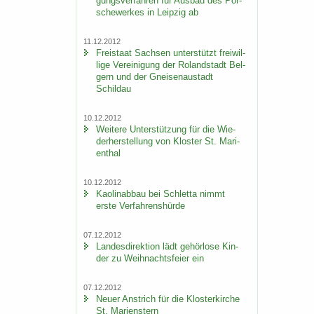
gungs­ver­fah­ren für Aus­bau des Por­
sche­wer­kes in Leip­zig ab
11.12.2012
Frei­staat Sach­sen un­ter­stützt frei­wil­
li­ge Ver­ei­ni­gung der Ro­land­stadt Bel­
gern und der Gnei­sen­au­stadt
Schildau
10.12.2012
Wei­te­re Un­ter­stüt­zung für die Wie­
der­her­stel­lung von Klos­ter St. Ma­ri­
en­thal
10.12.2012
Kao­lin­ab­bau bei Schlet­ta nimmt
erste Ver­fah­rens­hür­de
07.12.2012
Lan­des­di­rek­ti­on lädt ge­hör­lo­se Kin­
der zu Weih­nachts­fei­er ein
07.12.2012
Neuer An­strich für die Klos­ter­kir­che
St. Ma­ri­enstern