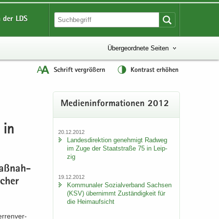
 der LDS
Übergeordnete Seiten
Schrift vergrößern
Kontrast erhöhen
Me­di­en­in­for­ma­tio­nen 2012
 in
20.12.2012
Lan­des­di­rek­ti­on ge­neh­migt Rad­weg
im Zuge der Staat­stra­ße 75 in Leip­
zig
maß­nah­
19.12.2012
­cher
Kom­mu­na­ler So­zi­al­ver­band Sach­sen
(KSV) über­nimmt Zu­stän­dig­keit für
die Heim­auf­sicht
r­ren­ver­