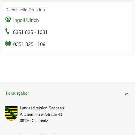
Dienst­stel­le Dres­den
In­golf Ul­rich
0351 825 - 1031
0351 825 - 1091
Herausgeber
Lan­des­di­rek­ti­on Sach­sen
Alt­chem­nit­zer Stra­ße 41
09120 Chem­nitz