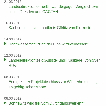
21.03.2012
Lan­des­di­rek­ti­on ohne Ein­wän­de gegen Ver­gleich zwi­
schen Dres­den und GAG­FAH
16.03.2012
Sach­sen ent­las­tet Land­kreis Gör­litz von Flut­kos­ten
14.03.2012
Hoch­was­ser­schutz an der Elbe wird ver­bes­sert
12.03.2012
Lan­des­di­rek­ti­on zeigt Aus­stel­lung "Kas­ka­de" von Sven
Rit­ter
08.03.2012
Er­folg­rei­cher Pro­jekt­ab­schluss zur Wie­der­her­stel­lung
erz­ge­bir­gi­scher Moore
08.03.2012
Bon­ne­witz wird frei vom Durch­gangs­ver­kehr