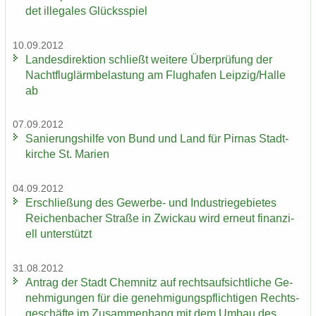
det il­le­ga­les Glücks­spiel
10.09.2012
Lan­des­di­rek­ti­on schließt wei­te­re Über­prü­fung der
Nacht­flug­lärm­be­las­tung am Flug­ha­fen Leip­zig/Halle
ab
07.09.2012
Sa­nie­rungs­hil­fe von Bund und Land für Pirnas Stadt­
kir­che St. Ma­ri­en
04.09.2012
Er­schlie­ßung des Gewerbe-​ und In­dus­trie­ge­bie­tes
Rei­chen­ba­cher Stra­ße in Zwi­ckau wird er­neut fi­nan­zi­
ell un­ter­stützt
31.08.2012
An­trag der Stadt Chem­nitz auf rechts­auf­sicht­li­che Ge­
neh­mi­gun­gen für die ge­neh­mi­gungs­pflich­ti­gen Rechts­
ge­schäf­te im Zu­sam­men­hang mit dem Umbau des