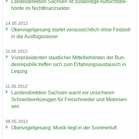
Lan­des­di­rek­ti­on Sach­sen ist zu­stän­di­ge Auf­sichts­be­
hör­de im Nicht­fi­nanz­sek­tor
14.05.2012
Ober­vo­gel­ge­sang star­tet vor­aus­sicht­lich ohne Fest­zelt
in die Aus­flugs­sai­son
11.05.2012
Vi­ze­prä­si­den­ten staat­li­cher Mit­tel­be­hör­den der Bun­
des­re­pu­blik tref­fen sich zum Er­fah­rungs­aus­tausch in
Leip­zig
11.05.2012
Lan­des­di­rek­ti­on Sach­sen warnt vor un­si­che­ren
Schneid­werk­zeu­gen für Frei­schnei­der und Mo­tor­sen­
sen
08.05.2012
Ober­vo­gel­ge­sang: Musik liegt in der Som­mer­luft