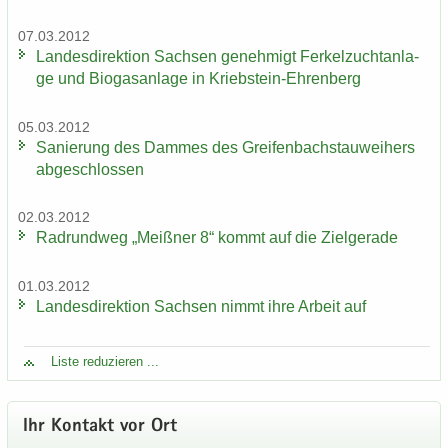
07.03.2012
Lan­des­di­rek­ti­on Sach­sen ge­neh­migt Fer­kel­zucht­an­la­
ge und Bio­gas­an­la­ge in Kriebstein-​Ehrenberg
05.03.2012
Sa­nie­rung des Dam­mes des Grei­fen­bach­stau­wei­hers
ab­ge­schlos­sen
02.03.2012
Rad­rund­weg „Meiß­ner 8“ kommt auf die Ziel­ge­ra­de
01.03.2012
Lan­des­di­rek­ti­on Sach­sen nimmt ihre Ar­beit auf
Liste re­du­zie­ren ...
Ihr Kon­takt vor Ort