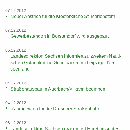
07.12.2012
Neuer An­strich für die Klos­ter­kir­che St. Ma­ri­enstern
07.12.2012
Ge­wer­be­stand­ort in Bors­ten­dorf wird aus­ge­baut
06.12.2012
Lan­des­di­rek­ti­on Sach­sen in­for­miert zu zwei­tem Nau­ti­
schen Gut­ach­ten zur Schiff­bar­keit im Leip­zi­ger Neu­
seen­land
04.12.2012
Stra­ßen­aus­bau in Au­er­bach/V. kann be­gin­nen
04.12.2012
Raum­ge­winn für die Dresd­ner Stra­ßen­bahn
03.12.2012
Lan­des­di­rek­ti­on Sach­sen prä­sen­tiert Er­geb­nis­se des