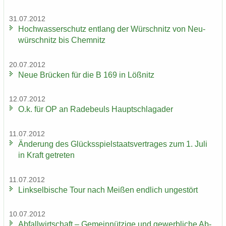
31.07.2012
Hoch­was­ser­schutz ent­lang der Wür­schnitz von Neu­
wür­schnitz bis Chem­nitz
20.07.2012
Neue Brü­cken für die B 169 in Löß­nitz
12.07.2012
O.k. für OP an Ra­de­beuls Haupt­schlag­ader
11.07.2012
Än­de­rung des Glücks­spiel­staats­ver­tra­ges zum 1. Juli
in Kraft ge­tre­ten
11.07.2012
Linksel­bi­sche Tour nach Mei­ßen end­lich un­ge­stört
10.07.2012
Ab­fall­wirt­schaft – Ge­mein­nüt­zi­ge und ge­werb­li­che Ab­