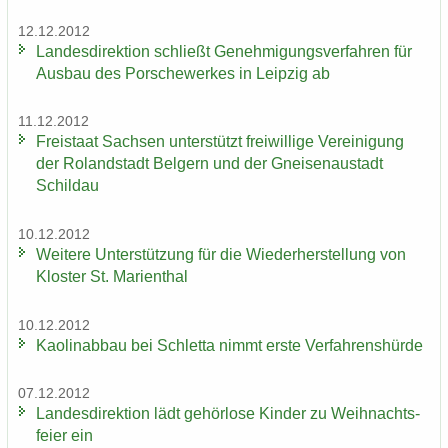
12.12.2012
Lan­des­di­rek­ti­on schließt Ge­neh­mi­gungs­ver­fah­ren für
Aus­bau des Por­sche­wer­kes in Leip­zig ab
11.12.2012
Frei­staat Sach­sen un­ter­stützt frei­wil­li­ge Ver­ei­ni­gung
der Ro­land­stadt Bel­gern und der Gnei­sen­au­stadt
Schildau
10.12.2012
Wei­te­re Un­ter­stüt­zung für die Wie­der­her­stel­lung von
Klos­ter St. Ma­ri­en­thal
10.12.2012
Kao­lin­ab­bau bei Schlet­ta nimmt erste Ver­fah­rens­hür­de
07.12.2012
Lan­des­di­rek­ti­on lädt ge­hör­lo­se Kin­der zu Weih­nachts­
fei­er ein