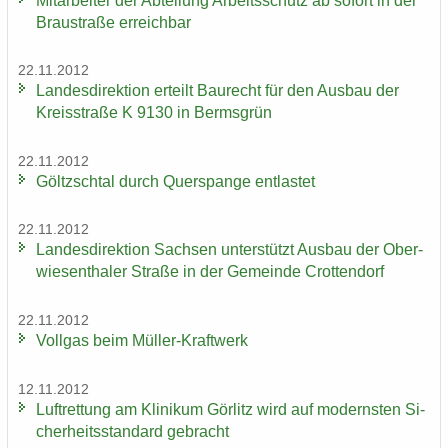
Mit­ar­bei­ter der Ab­tei­lung Ar­beits­schutz ab so­fort in der
Brau­stra­ße er­reich­bar
22.11.2012
Lan­des­di­rek­ti­on er­teilt Bau­recht für den Aus­bau der
Kreis­stra­ße K 9130 in Berms­grün
22.11.2012
Göltzsch­tal durch Quer­span­ge ent­las­tet
22.11.2012
Lan­des­di­rek­ti­on Sach­sen un­ter­stützt Aus­bau der Ober­
wie­sen­tha­ler Stra­ße in der Ge­mein­de Crot­ten­dorf
22.11.2012
Voll­gas beim Müller-​Kraftwerk
12.11.2012
Luft­ret­tung am Kli­ni­kum Gör­litz wird auf mo­derns­ten Si­
cher­heits­stan­dard ge­bracht