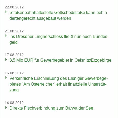
22.08.2012
Stra­ßen­bahn­hal­te­stel­le Gott­sched­stra­ße kann be­hin­
der­ten­ge­recht aus­ge­baut wer­den
21.08.2012
Ins Dresd­ner Ling­ner­schloss fließt nun auch Bun­des­
geld
17.08.2012
3,5 Mio EUR für Ge­wer­be­ge­biet in Oels­nitz/Erz­ge­bir­ge
16.08.2012
Ver­kehr­li­che Er­schlie­ßung des Els­ni­ger Ge­wer­be­ge­
bie­tes "Am Ös­ter­rei­cher" er­hält fi­nan­zi­el­le Un­ter­stüt­
zung
14.08.2012
Di­rek­te Fisch­ver­bin­dung zum Bär­wal­der See