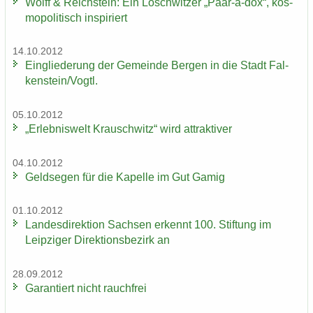
Wolff & Reichs­tein: Ein Losch­wit­zer „Paar-​a-dox“, kos­
mo­po­li­tisch in­spi­riert
14.10.2012
Ein­glie­de­rung der Ge­mein­de Ber­gen in die Stadt Fal­
ken­stein/Vogtl.
05.10.2012
„Er­leb­nis­welt Krausch­witz“ wird at­trak­ti­ver
04.10.2012
Geld­se­gen für die Ka­pel­le im Gut Gamig
01.10.2012
Lan­des­di­rek­ti­on Sach­sen er­kennt 100. Stif­tung im
Leip­zi­ger Di­rek­ti­ons­be­zirk an
28.09.2012
Ga­ran­tiert nicht rauch­frei