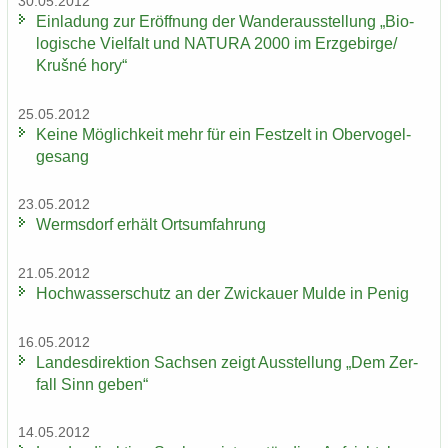
30.05.2012
Ein­la­dung zur Er­öff­nung der Wan­der­aus­stel­lung „Bio­
lo­gi­sche Viel­falt und NA­TU­RA 2000 im Erz­ge­bir­ge/
Krušné hory“
25.05.2012
Keine Mög­lich­keit mehr für ein Fest­zelt in Ober­vo­gel­
ge­sang
23.05.2012
Werms­dorf er­hält Orts­um­fah­rung
21.05.2012
Hoch­was­ser­schutz an der Zwi­ckau­er Mulde in Penig
16.05.2012
Lan­des­di­rek­ti­on Sach­sen zeigt Aus­stel­lung „Dem Zer­
fall Sinn geben“
14.05.2012