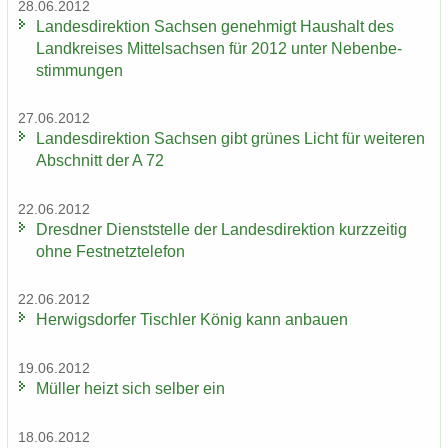
28.06.2012
Lan­des­di­rek­ti­on Sach­sen ge­neh­migt Haus­halt des
Land­krei­ses Mit­tel­sach­sen für 2012 unter Ne­ben­be­
stim­mun­gen
27.06.2012
Lan­des­di­rek­ti­on Sach­sen gibt grü­nes Licht für wei­te­ren
Ab­schnitt der A 72
22.06.2012
Dresd­ner Dienst­stel­le der Lan­des­di­rek­ti­on kurz­zei­tig
ohne Fest­netz­te­le­fon
22.06.2012
Her­wigs­dor­fer Tisch­ler König kann an­bau­en
19.06.2012
Mül­ler heizt sich sel­ber ein
18.06.2012