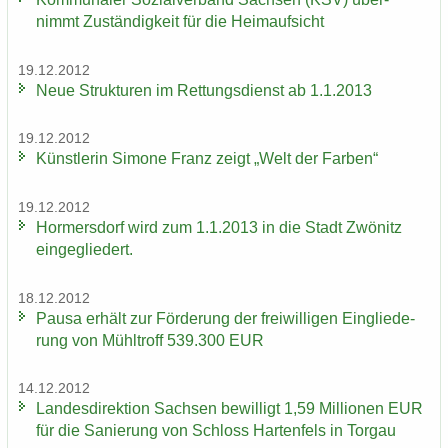
nimmt Zu­stän­dig­keit für die Heim­auf­sicht
19.12.2012
Neue Struk­tu­ren im Ret­tungs­dienst ab 1.1.2013
19.12.2012
Künst­le­rin Si­mo­ne Franz zeigt „Welt der Far­ben“
19.12.2012
Hor­mers­dorf wird zum 1.1.2013 in die Stadt Zwö­nitz
ein­ge­glie­dert.
18.12.2012
Pausa er­hält zur För­de­rung der frei­wil­li­gen Ein­glie­de­
rung von Mühl­troff 539.300 EUR
14.12.2012
Lan­des­di­rek­ti­on Sach­sen be­wil­ligt 1,59 Mil­lio­nen EUR
für die Sa­nie­rung von Schloss Har­ten­fels in Tor­gau