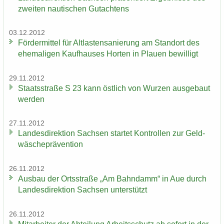
zwei­ten nau­ti­schen Gut­ach­tens
03.12.2012
För­der­mit­tel für Alt­las­ten­sa­nie­rung am Stand­ort des
ehe­ma­li­gen Kauf­hau­ses Hor­ten in Plau­en be­wil­ligt
29.11.2012
Staats­stra­ße S 23 kann öst­lich von Wur­zen aus­ge­baut
wer­den
27.11.2012
Lan­des­di­rek­ti­on Sach­sen star­tet Kon­trol­len zur Geld­
wä­sche­prä­ven­ti­on
26.11.2012
Aus­bau der Orts­stra­ße „Am Bahn­damm“ in Aue durch
Lan­des­di­rek­ti­on Sach­sen un­ter­stützt
26.11.2012