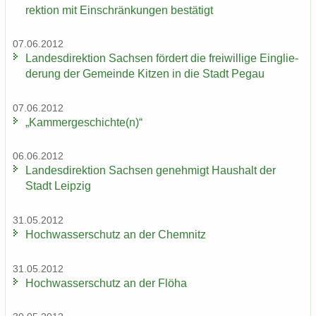
rek­ti­on mit Ein­schrän­kun­gen be­stä­tigt
07.06.2012
Lan­des­di­rek­ti­on Sach­sen för­dert die frei­wil­li­ge Ein­glie­
de­rung der Ge­mein­de Kit­zen in die Stadt Pegau
07.06.2012
„Kam­mer­ge­schich­te(n)“
06.06.2012
Lan­des­di­rek­ti­on Sach­sen ge­neh­migt Haus­halt der
Stadt Leip­zig
31.05.2012
Hoch­was­ser­schutz an der Chem­nitz
31.05.2012
Hoch­was­ser­schutz an der Flöha