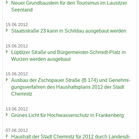
Neuer Grund­bau­stein für den Tou­ris­mus im Lau­sit­zer
Se­en­land
15.06.2012
Staats­stra­ße 23 kann in Schildau aus­ge­baut wer­den
15.06.2012
Lüp­tit­zer Stra­ße und Bürgermeister-​Schmidt-Platz in
Wur­zen wer­den aus­ge­baut
15.06.2012
Aus­bau der Zscho­pau­er Stra­ße (B 174) und Ge­neh­mi­
gungs­ver­fah­ren des Haus­halts­plans 2012 der Stadt
Chem­nitz
13.06.2012
Grü­nes Licht für Hoch­was­ser­schutz in Fran­ken­berg
07.06.2012
Haus­halt der Stadt Chem­nitz für 2012 durch Lan­des­di­