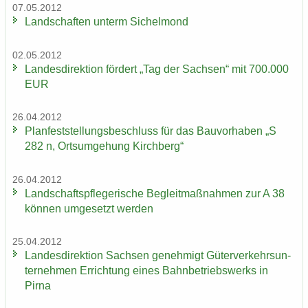
07.05.2012
Land­schaf­ten un­term Si­chel­mond
02.05.2012
Lan­des­di­rek­ti­on för­dert „Tag der Sach­sen“ mit 700.000
EUR
26.04.2012
Plan­fest­stel­lungs­be­schluss für das Bau­vor­ha­ben „S
282 n, Orts­um­ge­hung Kirch­berg“
26.04.2012
Land­schafts­pfle­ge­ri­sche Be­gleit­maß­nah­men zur A 38
kön­nen um­ge­setzt wer­den
25.04.2012
Lan­des­di­rek­ti­on Sach­sen ge­neh­migt Gü­ter­ver­kehrs­un­
ter­neh­men Er­rich­tung eines Bahn­be­triebs­werks in
Pirna