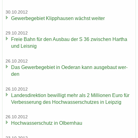
30.10.2012
Ge­wer­be­ge­biet Klipp­hau­sen wächst wei­ter
29.10.2012
Freie Bahn für den Aus­bau der S 36 zwi­schen Har­tha
und Leis­nig
26.10.2012
Das Ge­wer­be­ge­biet in Oe­der­an kann aus­ge­baut wer­
den
26.10.2012
Lan­des­di­rek­ti­on be­wil­ligt mehr als 2 Mil­lio­nen Euro für
Ver­bes­se­rung des Hoch­was­ser­schut­zes in Leip­zig
26.10.2012
Hoch­was­ser­schutz in Ol­bern­hau