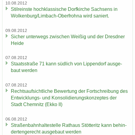
10.08.2012
Stil­reins­te hoch­klas­si­sche Dorf­kir­che Sach­sens in
Wol­ken­burg/Limbach-​Oberfrohna wird sa­niert.
09.08.2012
Si­cher un­ter­wegs zwi­schen Wei­ßig und der Dresd­ner
Heide
07.08.2012
Staats­stra­ße 71 kann süd­lich von Lip­pen­dorf aus­ge­
baut wer­den
07.08.2012
Rechts­auf­sicht­li­che Be­wer­tung der Fort­schrei­bung des
Entwicklungs-​ und Kon­so­li­die­rungs­kon­zep­tes der
Stadt Chem­nitz (Ekko II)
06.08.2012
Stra­ßen­bahn­hal­te­stel­le Rat­haus Stöt­teritz kann be­hin­
der­ten­ge­recht aus­ge­baut wer­den