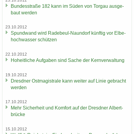
23.10.2012
Bun­des­stra­ße 182 kann im Süden von Tor­gau aus­ge­
baut wer­den
23.10.2012
Spund­wand wird Radebeul-​Naundorf künf­tig vor El­be­
hoch­was­ser schüt­zen
22.10.2012
Ho­heit­li­che Auf­ga­ben sind Sache der Kern­ver­wal­tung
19.10.2012
Dresd­ner Ost­ma­gis­tra­le kann wei­ter auf Linie ge­bracht
wer­den
17.10.2012
Mehr Si­cher­heit und Kom­fort auf der Dresd­ner Al­bert­
brü­cke
15.10.2012