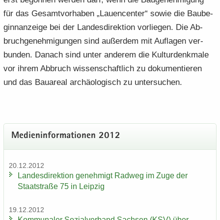
für das Ge­samt­vor­ha­ben „Lau­en­cen­ter“ sowie die Bau­be­
gin­n­an­zei­ge bei der Lan­des­di­rek­ti­on vor­lie­gen. Die Ab­
bruch­ge­neh­mi­gun­gen sind au­ßer­dem mit Auf­la­gen ver­
bun­den. Da­nach sind unter an­de­rem die Kul­tur­denk­ma­le
vor ihrem Ab­bruch wis­sen­schaft­lich zu do­ku­men­tie­ren
und das Bau­are­al ar­chäo­lo­gisch zu un­ter­su­chen.
Me­di­en­in­for­ma­tio­nen 2012
20.12.2012
Lan­des­di­rek­ti­on ge­neh­migt Rad­weg im Zuge der
Staat­stra­ße 75 in Leip­zig
19.12.2012
Kom­mu­na­ler So­zi­al­ver­band Sach­sen (KSV) über­