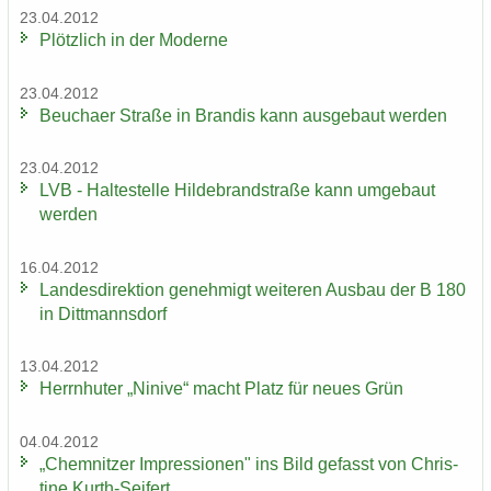
23.04.2012
Plötz­lich in der Mo­der­ne
23.04.2012
Beu­cha­er Stra­ße in Bran­dis kann aus­ge­baut wer­den
23.04.2012
LVB - Hal­te­stel­le Hil­de­brand­stra­ße kann um­ge­baut
wer­den
16.04.2012
Lan­des­di­rek­ti­on ge­neh­migt wei­te­ren Aus­bau der B 180
in Ditt­manns­dorf
13.04.2012
Herrn­hu­ter „Ni­ni­ve“ macht Platz für neues Grün
04.04.2012
„Chem­nit­zer Im­pres­sio­nen" ins Bild ge­fasst von Chris­
ti­ne Kurth-​Seifert