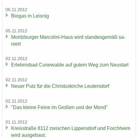
06.11.2012
Bio­gas in Leis­nig
05.11.2012
Mo­ritz­bur­ger Marcolini-​Haus wird stan­des­ge­mäß sa­
niert
02.11.2012
Er­leb­nis­bad Cu­n­e­wal­de auf gutem Weg zum Neu­start
02.11.2012
Neuer Putz für die Chris­tus­kir­che Leu­ters­dorf
02.11.2012
"Das klei­ne Feine im Gro­ßen und der Mond"
01.11.2012
Kreis­stra­ße 8112 zwi­schen Lip­pers­dorf und Forch­heim
wird aus­ge­baut.