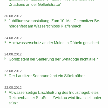
„Sta­di­ons an der Gel­lert­stra­ße“
30.08.2012
Ju­bi­lä­ums­ver­an­stal­tung: Zum 10. Mal Chem­nit­zer Be­
hör­den­fest am Was­ser­schloss Klaf­fen­bach
24.08.2012
Hoch­was­ser­schutz an der Mulde in Dö­beln ge­si­chert
24.08.2012
Gör­litz steht bei Sa­nie­rung der Syn­ago­ge nicht al­lein
23.08.2012
Der Lau­sit­zer Seen­rund­fahrt ein Stück näher
22.08.2012
Ab­was­ser­sei­ti­ge Er­schlie­ßung des In­dus­trie­ge­bie­tes
Rei­chen­ba­cher Stra­ße in Zwi­ckau wird fi­nan­zi­ell un­ter­
stützt