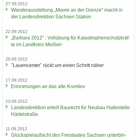
27.09.2012
Wan­der­aus­stel­lung „Moore an der Gren­ze“ macht in
der Lan­des­di­rek­ti­on Sach­sen Sta­ti­on
22.09.2012
„Bar­ba­ra 2012“ : Voll­übung für Ka­ta­stro­phen­schutz­kräf­
te im Land­kreis Mei­ßen
20.09.2012
"Lau­en­cen­ter" rückt um einen Schritt näher
17.09.2012
Er­in­ne­run­gen an das alte Krum­lov
13.09.2012
Lan­des­di­rek­ti­on er­teilt Bau­recht für Neu­bau Hal­te­stel­le
Här­tel­stra­ße
11.09.2012
Glück­spiel­auf­sicht des Frei­staa­tes Sach­sen un­ter­bin­