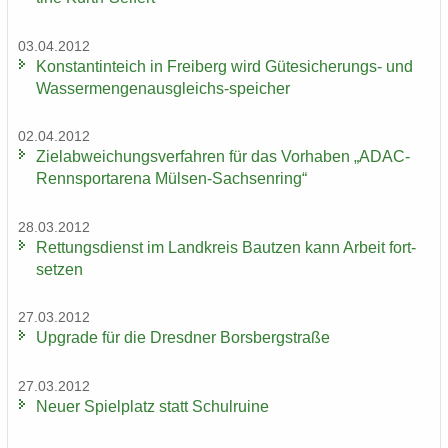
03.04.2012
Kon­stan­tin­teich in Frei­berg wird Gütesicherungs-​ und
Wassermengenausgleichs-​speicher
02.04.2012
Ziel­ab­wei­chungs­ver­fah­ren für das Vor­ha­ben „ADAC-​
Rennsportarena Mülsen-​Sachsenring“
28.03.2012
Ret­tungs­dienst im Land­kreis Baut­zen kann Ar­beit fort­
set­zen
27.03.2012
Up­grade für die Dresd­ner Borsberg­stra­ße
27.03.2012
Neuer Spiel­platz statt Schul­rui­ne