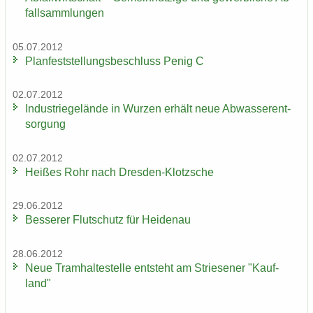
fall­samm­lun­gen
05.07.2012
Plan­fest­stel­lungs­be­schluss Penig C
02.07.2012
In­dus­trie­ge­län­de in Wur­zen er­hält neue Ab­was­ser­ent­
sor­gung
02.07.2012
Hei­ßes Rohr nach Dresden-​Klotzsche
29.06.2012
Bes­se­rer Flut­schutz für Hei­den­au
28.06.2012
Neue Tram­hal­te­stel­le ent­steht am Strie­se­ner "Kauf­
land"