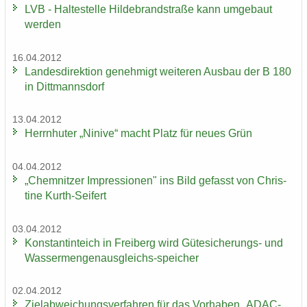
LVB - Hal­te­stel­le Hil­de­brand­stra­ße kann um­ge­baut
wer­den
16.04.2012
Lan­des­di­rek­ti­on ge­neh­migt wei­te­ren Aus­bau der B 180
in Ditt­manns­dorf
13.04.2012
Herrn­hu­ter „Ni­ni­ve“ macht Platz für neues Grün
04.04.2012
„Chem­nit­zer Im­pres­sio­nen" ins Bild ge­fasst von Chris­
ti­ne Kurth-​Seifert
03.04.2012
Kon­stan­tin­teich in Frei­berg wird Gütesicherungs-​ und
Wassermengenausgleichs-​speicher
02.04.2012
Ziel­ab­wei­chungs­ver­fah­ren für das Vor­ha­ben „ADAC-​