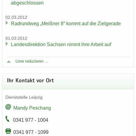
ab­ge­schlos­sen
02.03.2012
Rad­rund­weg „Meiß­ner 8“ kommt auf die Ziel­ge­ra­de
01.03.2012
Lan­des­di­rek­ti­on Sach­sen nimmt ihre Ar­beit auf
Liste re­du­zie­ren ...
Ihr Kon­takt vor Ort
Dienst­stel­le Leip­zig
Mandy Peschang
0341 977 - 1004
0341 977 - 1099