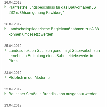
26.04.2012
Plan­fest­stel­lungs­be­schluss für das Bau­vor­ha­ben „S
282 n, Orts­um­ge­hung Kirch­berg“
26.04.2012
Land­schafts­pfle­ge­ri­sche Be­gleit­maß­nah­men zur A 38
kön­nen um­ge­setzt wer­den
25.04.2012
Lan­des­di­rek­ti­on Sach­sen ge­neh­migt Gü­ter­ver­kehrs­un­
ter­neh­men Er­rich­tung eines Bahn­be­triebs­werks in
Pirna
23.04.2012
Plötz­lich in der Mo­der­ne
23.04.2012
Beu­cha­er Stra­ße in Bran­dis kann aus­ge­baut wer­den
23.04.2012