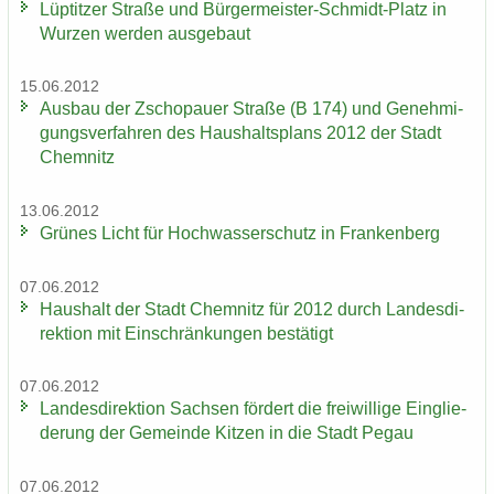
Lüp­tit­zer Stra­ße und Bürgermeister-​Schmidt-Platz in
Wur­zen wer­den aus­ge­baut
15.06.2012
Aus­bau der Zscho­pau­er Stra­ße (B 174) und Ge­neh­mi­
gungs­ver­fah­ren des Haus­halts­plans 2012 der Stadt
Chem­nitz
13.06.2012
Grü­nes Licht für Hoch­was­ser­schutz in Fran­ken­berg
07.06.2012
Haus­halt der Stadt Chem­nitz für 2012 durch Lan­des­di­
rek­ti­on mit Ein­schrän­kun­gen be­stä­tigt
07.06.2012
Lan­des­di­rek­ti­on Sach­sen för­dert die frei­wil­li­ge Ein­glie­
de­rung der Ge­mein­de Kit­zen in die Stadt Pegau
07.06.2012