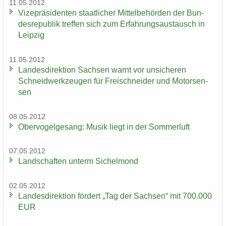
11.05.2012
Vi­ze­prä­si­den­ten staat­li­cher Mit­tel­be­hör­den der Bun­
des­re­pu­blik tref­fen sich zum Er­fah­rungs­aus­tausch in
Leip­zig
11.05.2012
Lan­des­di­rek­ti­on Sach­sen warnt vor un­si­che­ren
Schneid­werk­zeu­gen für Frei­schnei­der und Mo­tor­sen­
sen
08.05.2012
Ober­vo­gel­ge­sang: Musik liegt in der Som­mer­luft
07.05.2012
Land­schaf­ten un­term Si­chel­mond
02.05.2012
Lan­des­di­rek­ti­on för­dert „Tag der Sach­sen“ mit 700.000
EUR