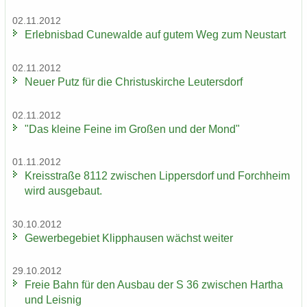
02.11.2012
Er­leb­nis­bad Cu­n­e­wal­de auf gutem Weg zum Neu­start
02.11.2012
Neuer Putz für die Chris­tus­kir­che Leu­ters­dorf
02.11.2012
"Das klei­ne Feine im Gro­ßen und der Mond"
01.11.2012
Kreis­stra­ße 8112 zwi­schen Lip­pers­dorf und Forch­heim
wird aus­ge­baut.
30.10.2012
Ge­wer­be­ge­biet Klipp­hau­sen wächst wei­ter
29.10.2012
Freie Bahn für den Aus­bau der S 36 zwi­schen Har­tha
und Leis­nig