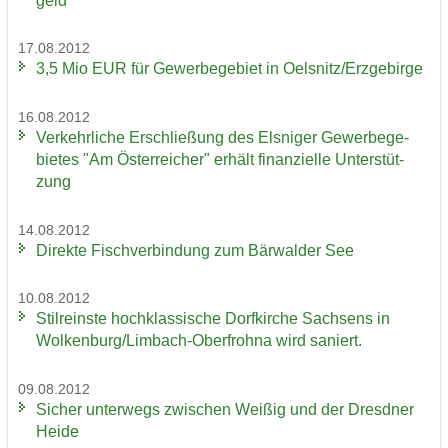
geld
17.08.2012
3,5 Mio EUR für Ge­wer­be­ge­biet in Oels­nitz/Erz­ge­bir­ge
16.08.2012
Ver­kehr­li­che Er­schlie­ßung des Els­ni­ger Ge­wer­be­ge­
bie­tes "Am Ös­ter­rei­cher" er­hält fi­nan­zi­el­le Un­ter­stüt­
zung
14.08.2012
Di­rek­te Fisch­ver­bin­dung zum Bär­wal­der See
10.08.2012
Stil­reins­te hoch­klas­si­sche Dorf­kir­che Sach­sens in
Wol­ken­burg/Limbach-​Oberfrohna wird sa­niert.
09.08.2012
Si­cher un­ter­wegs zwi­schen Wei­ßig und der Dresd­ner
Heide