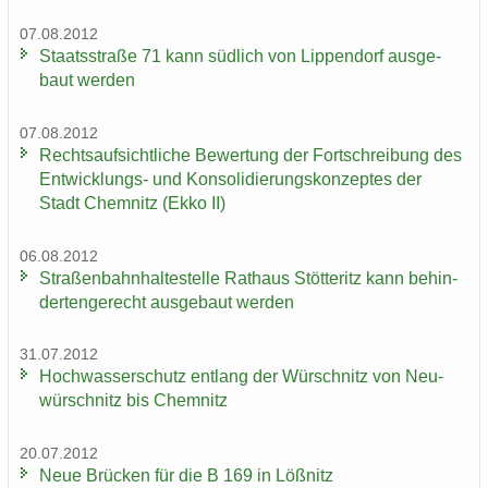
07.08.2012
Staats­stra­ße 71 kann süd­lich von Lip­pen­dorf aus­ge­
baut wer­den
07.08.2012
Rechts­auf­sicht­li­che Be­wer­tung der Fort­schrei­bung des
Entwicklungs-​ und Kon­so­li­die­rungs­kon­zep­tes der
Stadt Chem­nitz (Ekko II)
06.08.2012
Stra­ßen­bahn­hal­te­stel­le Rat­haus Stöt­teritz kann be­hin­
der­ten­ge­recht aus­ge­baut wer­den
31.07.2012
Hoch­was­ser­schutz ent­lang der Wür­schnitz von Neu­
wür­schnitz bis Chem­nitz
20.07.2012
Neue Brü­cken für die B 169 in Löß­nitz