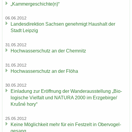
„Kam­mer­ge­schich­te(n)“
06.06.2012
Lan­des­di­rek­ti­on Sach­sen ge­neh­migt Haus­halt der
Stadt Leip­zig
31.05.2012
Hoch­was­ser­schutz an der Chem­nitz
31.05.2012
Hoch­was­ser­schutz an der Flöha
30.05.2012
Ein­la­dung zur Er­öff­nung der Wan­der­aus­stel­lung „Bio­
lo­gi­sche Viel­falt und NA­TU­RA 2000 im Erz­ge­bir­ge/
Krušné hory“
25.05.2012
Keine Mög­lich­keit mehr für ein Fest­zelt in Ober­vo­gel­
ge­sang