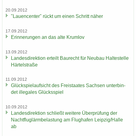
20.09.2012
"Lau­en­cen­ter" rückt um einen Schritt näher
17.09.2012
Er­in­ne­run­gen an das alte Krum­lov
13.09.2012
Lan­des­di­rek­ti­on er­teilt Bau­recht für Neu­bau Hal­te­stel­le
Här­tel­stra­ße
11.09.2012
Glück­spiel­auf­sicht des Frei­staa­tes Sach­sen un­ter­bin­
det il­le­ga­les Glücks­spiel
10.09.2012
Lan­des­di­rek­ti­on schließt wei­te­re Über­prü­fung der
Nacht­flug­lärm­be­las­tung am Flug­ha­fen Leip­zig/Halle
ab