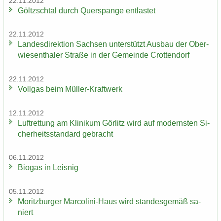
22.11.2012
Göltzsch­tal durch Quer­span­ge ent­las­tet
22.11.2012
Lan­des­di­rek­ti­on Sach­sen un­ter­stützt Aus­bau der Ober­
wie­sen­tha­ler Stra­ße in der Ge­mein­de Crot­ten­dorf
22.11.2012
Voll­gas beim Müller-​Kraftwerk
12.11.2012
Luft­ret­tung am Kli­ni­kum Gör­litz wird auf mo­derns­ten Si­
cher­heits­stan­dard ge­bracht
06.11.2012
Bio­gas in Leis­nig
05.11.2012
Mo­ritz­bur­ger Marcolini-​Haus wird stan­des­ge­mäß sa­
niert