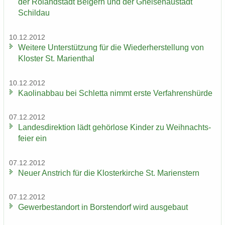
der Ro­land­stadt Bel­gern und der Gnei­sen­au­stadt
Schildau
10.12.2012
Wei­te­re Un­ter­stüt­zung für die Wie­der­her­stel­lung von
Klos­ter St. Ma­ri­en­thal
10.12.2012
Kao­lin­ab­bau bei Schlet­ta nimmt erste Ver­fah­rens­hür­de
07.12.2012
Lan­des­di­rek­ti­on lädt ge­hör­lo­se Kin­der zu Weih­nachts­
fei­er ein
07.12.2012
Neuer An­strich für die Klos­ter­kir­che St. Ma­ri­enstern
07.12.2012
Ge­wer­be­stand­ort in Bors­ten­dorf wird aus­ge­baut