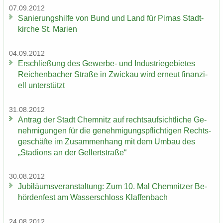
07.09.2012
Sa­nie­rungs­hil­fe von Bund und Land für Pirnas Stadt­
kir­che St. Ma­ri­en
04.09.2012
Er­schlie­ßung des Gewerbe-​ und In­dus­trie­ge­bie­tes
Rei­chen­ba­cher Stra­ße in Zwi­ckau wird er­neut fi­nan­zi­
ell un­ter­stützt
31.08.2012
An­trag der Stadt Chem­nitz auf rechts­auf­sicht­li­che Ge­
neh­mi­gun­gen für die ge­neh­mi­gungs­pflich­ti­gen Rechts­
ge­schäf­te im Zu­sam­men­hang mit dem Umbau des
„Sta­di­ons an der Gel­lert­stra­ße“
30.08.2012
Ju­bi­lä­ums­ver­an­stal­tung: Zum 10. Mal Chem­nit­zer Be­
hör­den­fest am Was­ser­schloss Klaf­fen­bach
24.08.2012