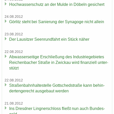
Hoch­was­ser­schutz an der Mulde in Dö­beln ge­si­chert
24.08.2012
Gör­litz steht bei Sa­nie­rung der Syn­ago­ge nicht al­lein
23.08.2012
Der Lau­sit­zer Seen­rund­fahrt ein Stück näher
22.08.2012
Ab­was­ser­sei­ti­ge Er­schlie­ßung des In­dus­trie­ge­bie­tes
Rei­chen­ba­cher Stra­ße in Zwi­ckau wird fi­nan­zi­ell un­ter­
stützt
22.08.2012
Stra­ßen­bahn­hal­te­stel­le Gott­sched­stra­ße kann be­hin­
der­ten­ge­recht aus­ge­baut wer­den
21.08.2012
Ins Dresd­ner Ling­ner­schloss fließt nun auch Bun­des­