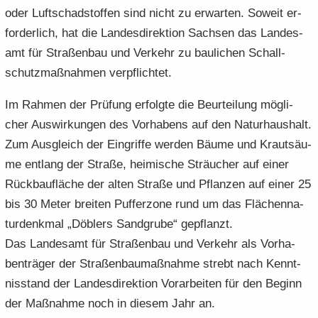
oder Luft­schad­stof­fen sind nicht zu er­war­ten. So­weit er­
for­der­lich, hat die Lan­des­di­rek­ti­on Sach­sen das Lan­des­
amt für Stra­ßen­bau und Ver­kehr zu bau­li­chen Schall­
schutz­maß­nah­men ver­pflich­tet.
Im Rah­men der Prü­fung er­folg­te die Be­ur­tei­lung mög­li­
cher Aus­wir­kun­gen des Vor­ha­bens auf den Na­tur­haus­halt.
Zum Aus­gleich der Ein­grif­fe wer­den Bäume und Krautsäu­
me ent­lang der Stra­ße, hei­mi­sche Sträu­cher auf einer
Rück­bau­flä­che der alten Stra­ße und Pflan­zen auf einer 25
bis 30 Meter brei­ten Puf­fer­zo­ne rund um das Flä­chen­na­
tur­denk­mal „Döb­lers Sand­gru­be“ ge­pflanzt.
Das Lan­des­amt für Stra­ßen­bau und Ver­kehr als Vor­ha­
ben­trä­ger der Stra­ßen­bau­maß­nah­me strebt nach Kennt­
nis­stand der Lan­des­di­rek­ti­on Vor­ar­bei­ten für den Be­ginn
der Maß­nah­me noch in die­sem Jahr an.