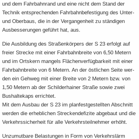
und dem Fahr­bahn­rand und eine nicht dem Stand der
Tech­nik ent­spre­chen­den Fahr­bahn­be­fes­ti­gung des Unter-​
und Ober­baus, die in der Ver­gan­gen­heit zu stän­di­gen
Aus­bes­se­run­gen ge­führt hat, aus.
Die Aus­bil­dung des Stra­ßen­kör­pers der S 23 er­folgt auf
frei­er Stre­cke mit einer Fahr­bahn­brei­te von 6,50 Me­tern
und im Orts­kern man­gels Flä­chen­ver­füg­bar­keit mit einer
Fahr­bahn­brei­te von 6 Me­tern. An der öst­li­chen Seite wer­
den ein Geh­weg mit einer Brei­te von 2 Me­tern bzw. von
1,50 Me­tern ab der Schil­der­hai­ner Stra­ße sowie zwei
Bus­hal­te­kaps er­rich­tet.
Mit dem Aus­bau der S 23 im plan­fest­ge­stell­ten Ab­schnitt
wer­den die er­heb­li­chen Stre­cken­de­fi­zi­te ab­ge­baut und die
Ver­kehrs­si­cher­heit für alle Ver­kehrs­teil­neh­mer er­höht.
Un­zu­mut­ba­re Be­las­tun­gen in Form von Ver­kehrs­lärm