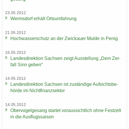
23.05.2012
Werms­dorf er­hält Orts­um­fah­rung
21.05.2012
Hoch­was­ser­schutz an der Zwi­ckau­er Mulde in Penig
16.05.2012
Lan­des­di­rek­ti­on Sach­sen zeigt Aus­stel­lung „Dem Zer­
fall Sinn geben“
14.05.2012
Lan­des­di­rek­ti­on Sach­sen ist zu­stän­di­ge Auf­sichts­be­
hör­de im Nicht­fi­nanz­sek­tor
14.05.2012
Ober­vo­gel­ge­sang star­tet vor­aus­sicht­lich ohne Fest­zelt
in die Aus­flugs­sai­son