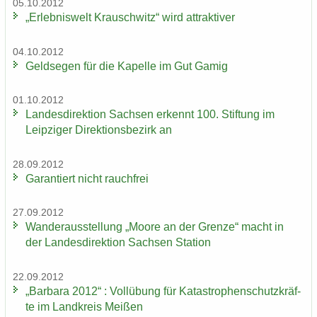
05.10.2012
„Er­leb­nis­welt Krausch­witz“ wird at­trak­ti­ver
04.10.2012
Geld­se­gen für die Ka­pel­le im Gut Gamig
01.10.2012
Lan­des­di­rek­ti­on Sach­sen er­kennt 100. Stif­tung im
Leip­zi­ger Di­rek­ti­ons­be­zirk an
28.09.2012
Ga­ran­tiert nicht rauch­frei
27.09.2012
Wan­der­aus­stel­lung „Moore an der Gren­ze“ macht in
der Lan­des­di­rek­ti­on Sach­sen Sta­ti­on
22.09.2012
„Bar­ba­ra 2012“ : Voll­übung für Ka­ta­stro­phen­schutz­kräf­
te im Land­kreis Mei­ßen