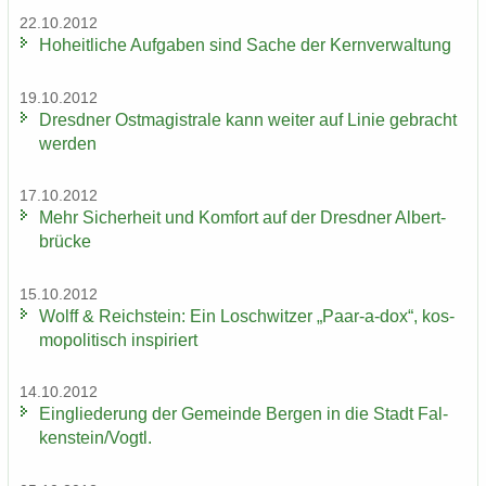
22.10.2012
Ho­heit­li­che Auf­ga­ben sind Sache der Kern­ver­wal­tung
19.10.2012
Dresd­ner Ost­ma­gis­tra­le kann wei­ter auf Linie ge­bracht
wer­den
17.10.2012
Mehr Si­cher­heit und Kom­fort auf der Dresd­ner Al­bert­
brü­cke
15.10.2012
Wolff & Reichs­tein: Ein Losch­wit­zer „Paar-​a-dox“, kos­
mo­po­li­tisch in­spi­riert
14.10.2012
Ein­glie­de­rung der Ge­mein­de Ber­gen in die Stadt Fal­
ken­stein/Vogtl.