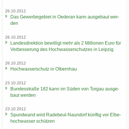
26.10.2012
Das Ge­wer­be­ge­biet in Oe­der­an kann aus­ge­baut wer­
den
26.10.2012
Lan­des­di­rek­ti­on be­wil­ligt mehr als 2 Mil­lio­nen Euro für
Ver­bes­se­rung des Hoch­was­ser­schut­zes in Leip­zig
26.10.2012
Hoch­was­ser­schutz in Ol­bern­hau
23.10.2012
Bun­des­stra­ße 182 kann im Süden von Tor­gau aus­ge­
baut wer­den
23.10.2012
Spund­wand wird Radebeul-​Naundorf künf­tig vor El­be­
hoch­was­ser schüt­zen