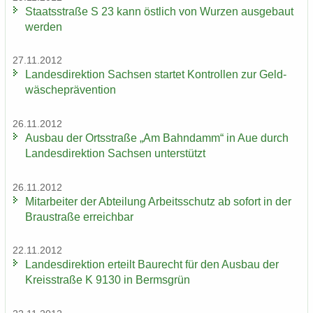
Staats­stra­ße S 23 kann öst­lich von Wur­zen aus­ge­baut
wer­den
27.11.2012
Lan­des­di­rek­ti­on Sach­sen star­tet Kon­trol­len zur Geld­
wä­sche­prä­ven­ti­on
26.11.2012
Aus­bau der Orts­stra­ße „Am Bahn­damm“ in Aue durch
Lan­des­di­rek­ti­on Sach­sen un­ter­stützt
26.11.2012
Mit­ar­bei­ter der Ab­tei­lung Ar­beits­schutz ab so­fort in der
Brau­stra­ße er­reich­bar
22.11.2012
Lan­des­di­rek­ti­on er­teilt Bau­recht für den Aus­bau der
Kreis­stra­ße K 9130 in Berms­grün