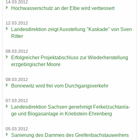
14.03.2012
Hoch­was­ser­schutz an der Elbe wird ver­bes­sert
12.03.2012
Lan­des­di­rek­ti­on zeigt Aus­stel­lung "Kas­ka­de" von Sven
Rit­ter
08.03.2012
Er­folg­rei­cher Pro­jekt­ab­schluss zur Wie­der­her­stel­lung
erz­ge­bir­gi­scher Moore
08.03.2012
Bon­ne­witz wird frei vom Durch­gangs­ver­kehr
07.03.2012
Lan­des­di­rek­ti­on Sach­sen ge­neh­migt Fer­kel­zucht­an­la­
ge und Bio­gas­an­la­ge in Kriebstein-​Ehrenberg
05.03.2012
Sa­nie­rung des Dam­mes des Grei­fen­bach­stau­wei­hers