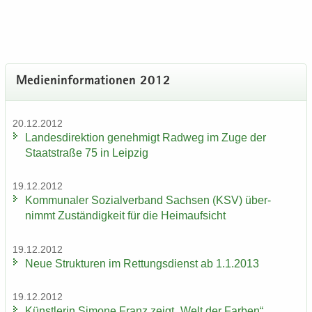
Me­di­en­in­for­ma­tio­nen 2012
20.12.2012
Lan­des­di­rek­ti­on ge­neh­migt Rad­weg im Zuge der
Staat­stra­ße 75 in Leip­zig
19.12.2012
Kom­mu­na­ler So­zi­al­ver­band Sach­sen (KSV) über­
nimmt Zu­stän­dig­keit für die Heim­auf­sicht
19.12.2012
Neue Struk­tu­ren im Ret­tungs­dienst ab 1.1.2013
19.12.2012
Künst­le­rin Si­mo­ne Franz zeigt „Welt der Far­ben“