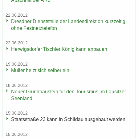
Ab­schnitt der A 72
22.06.2012
Dresd­ner Dienst­stel­le der Lan­des­di­rek­ti­on kurz­zei­tig
ohne Fest­netz­te­le­fon
22.06.2012
Her­wigs­dor­fer Tisch­ler König kann an­bau­en
19.06.2012
Mül­ler heizt sich sel­ber ein
18.06.2012
Neuer Grund­bau­stein für den Tou­ris­mus im Lau­sit­zer
Se­en­land
15.06.2012
Staats­stra­ße 23 kann in Schildau aus­ge­baut wer­den
15.06.2012