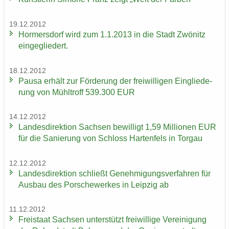
19.12.2012
Hor­mers­dorf wird zum 1.1.2013 in die Stadt Zwö­nitz
ein­ge­glie­dert.
18.12.2012
Pausa er­hält zur För­de­rung der frei­wil­li­gen Ein­glie­de­
rung von Mühl­troff 539.300 EUR
14.12.2012
Lan­des­di­rek­ti­on Sach­sen be­wil­ligt 1,59 Mil­lio­nen EUR
für die Sa­nie­rung von Schloss Har­ten­fels in Tor­gau
12.12.2012
Lan­des­di­rek­ti­on schließt Ge­neh­mi­gungs­ver­fah­ren für
Aus­bau des Por­sche­wer­kes in Leip­zig ab
11.12.2012
Frei­staat Sach­sen un­ter­stützt frei­wil­li­ge Ver­ei­ni­gung