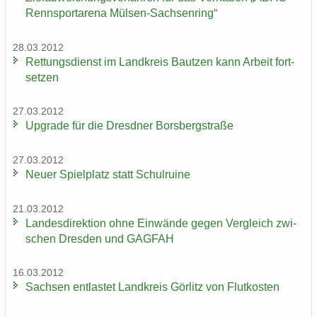
Rennsportarena Mülsen-​Sachsenring“
28.03.2012
Ret­tungs­dienst im Land­kreis Baut­zen kann Ar­beit fort­
set­zen
27.03.2012
Up­grade für die Dresd­ner Borsberg­stra­ße
27.03.2012
Neuer Spiel­platz statt Schul­rui­ne
21.03.2012
Lan­des­di­rek­ti­on ohne Ein­wän­de gegen Ver­gleich zwi­
schen Dres­den und GAG­FAH
16.03.2012
Sach­sen ent­las­tet Land­kreis Gör­litz von Flut­kos­ten