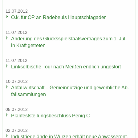
12.07.2012
O.k. für OP an Ra­de­beuls Haupt­schlag­ader
11.07.2012
Än­de­rung des Glücks­spiel­staats­ver­tra­ges zum 1. Juli
in Kraft ge­tre­ten
11.07.2012
Linksel­bi­sche Tour nach Mei­ßen end­lich un­ge­stört
10.07.2012
Ab­fall­wirt­schaft – Ge­mein­nüt­zi­ge und ge­werb­li­che Ab­
fall­samm­lun­gen
05.07.2012
Plan­fest­stel­lungs­be­schluss Penig C
02.07.2012
In­dus­trie­ge­län­de in Wur­zen er­hält neue Ab­was­ser­ent­