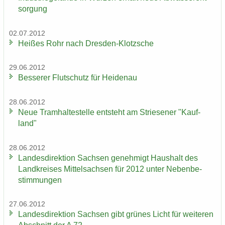
sor­gung
02.07.2012
Hei­ßes Rohr nach Dresden-​Klotzsche
29.06.2012
Bes­se­rer Flut­schutz für Hei­den­au
28.06.2012
Neue Tram­hal­te­stel­le ent­steht am Strie­se­ner "Kauf­
land"
28.06.2012
Lan­des­di­rek­ti­on Sach­sen ge­neh­migt Haus­halt des
Land­krei­ses Mit­tel­sach­sen für 2012 unter Ne­ben­be­
stim­mun­gen
27.06.2012
Lan­des­di­rek­ti­on Sach­sen gibt grü­nes Licht für wei­te­ren