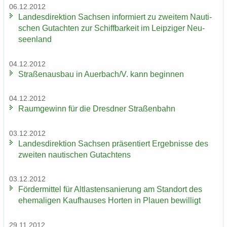
06.12.2012
Lan­des­di­rek­ti­on Sach­sen in­for­miert zu zwei­tem Nau­ti­
schen Gut­ach­ten zur Schiff­bar­keit im Leip­zi­ger Neu­
seen­land
04.12.2012
Stra­ßen­aus­bau in Au­er­bach/V. kann be­gin­nen
04.12.2012
Raum­ge­winn für die Dresd­ner Stra­ßen­bahn
03.12.2012
Lan­des­di­rek­ti­on Sach­sen prä­sen­tiert Er­geb­nis­se des
zwei­ten nau­ti­schen Gut­ach­tens
03.12.2012
För­der­mit­tel für Alt­las­ten­sa­nie­rung am Stand­ort des
ehe­ma­li­gen Kauf­hau­ses Hor­ten in Plau­en be­wil­ligt
29.11.2012