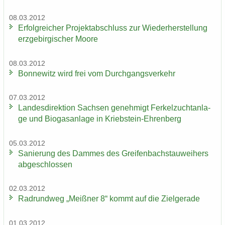
08.03.2012
Er­folg­rei­cher Pro­jekt­ab­schluss zur Wie­der­her­stel­lung
erz­ge­bir­gi­scher Moore
08.03.2012
Bon­ne­witz wird frei vom Durch­gangs­ver­kehr
07.03.2012
Lan­des­di­rek­ti­on Sach­sen ge­neh­migt Fer­kel­zucht­an­la­
ge und Bio­gas­an­la­ge in Kriebstein-​Ehrenberg
05.03.2012
Sa­nie­rung des Dam­mes des Grei­fen­bach­stau­wei­hers
ab­ge­schlos­sen
02.03.2012
Rad­rund­weg „Meiß­ner 8“ kommt auf die Ziel­ge­ra­de
01.03.2012