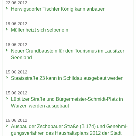
22.06.2012
Her­wigs­dor­fer Tisch­ler König kann an­bau­en
19.06.2012
Mül­ler heizt sich sel­ber ein
18.06.2012
Neuer Grund­bau­stein für den Tou­ris­mus im Lau­sit­zer
Se­en­land
15.06.2012
Staats­stra­ße 23 kann in Schildau aus­ge­baut wer­den
15.06.2012
Lüp­tit­zer Stra­ße und Bürgermeister-​Schmidt-Platz in
Wur­zen wer­den aus­ge­baut
15.06.2012
Aus­bau der Zscho­pau­er Stra­ße (B 174) und Ge­neh­mi­
gungs­ver­fah­ren des Haus­halts­plans 2012 der Stadt