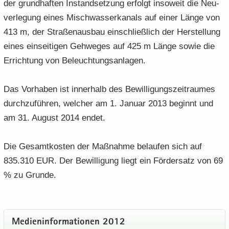
der grund­haf­ten In­stand­set­zung er­folgt in­so­weit die Neu­
ver­le­gung eines Misch­was­ser­ka­nals auf einer Länge von
413 m, der Stra­ßen­aus­bau ein­schließ­lich der Her­stel­lung
eines ein­sei­ti­gen Geh­we­ges auf 425 m Länge sowie die
Er­rich­tung von Be­leuch­tungs­an­la­gen.
Das Vor­ha­ben ist in­ner­halb des Be­wil­li­gungs­zeit­rau­mes
durch­zu­füh­ren, wel­cher am 1. Ja­nu­ar 2013 be­ginnt und
am 31. Au­gust 2014 endet.
Die Ge­samt­kos­ten der Maß­nah­me be­lau­fen sich auf
835.310 EUR. Der Be­wil­li­gung liegt ein För­der­satz von 69
% zu Grun­de.
Me­di­en­in­for­ma­tio­nen 2012