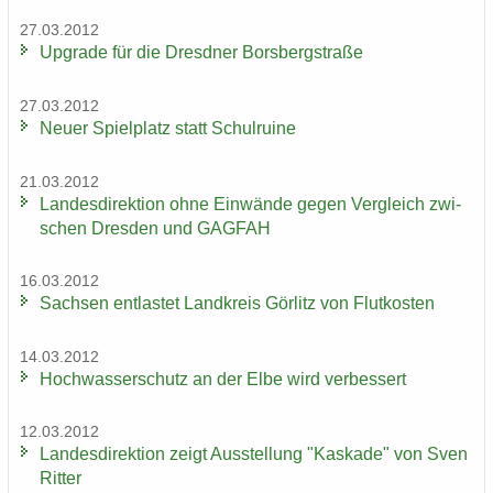
27.03.2012
Up­grade für die Dresd­ner Borsberg­stra­ße
27.03.2012
Neuer Spiel­platz statt Schul­rui­ne
21.03.2012
Lan­des­di­rek­ti­on ohne Ein­wän­de gegen Ver­gleich zwi­
schen Dres­den und GAG­FAH
16.03.2012
Sach­sen ent­las­tet Land­kreis Gör­litz von Flut­kos­ten
14.03.2012
Hoch­was­ser­schutz an der Elbe wird ver­bes­sert
12.03.2012
Lan­des­di­rek­ti­on zeigt Aus­stel­lung "Kas­ka­de" von Sven
Rit­ter