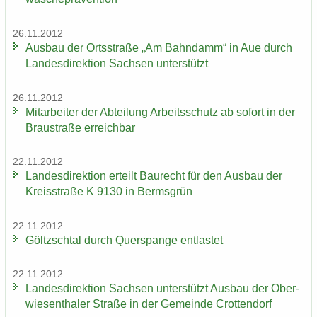
26.11.2012
Aus­bau der Orts­stra­ße „Am Bahn­damm“ in Aue durch
Lan­des­di­rek­ti­on Sach­sen un­ter­stützt
26.11.2012
Mit­ar­bei­ter der Ab­tei­lung Ar­beits­schutz ab so­fort in der
Brau­stra­ße er­reich­bar
22.11.2012
Lan­des­di­rek­ti­on er­teilt Bau­recht für den Aus­bau der
Kreis­stra­ße K 9130 in Berms­grün
22.11.2012
Göltzsch­tal durch Quer­span­ge ent­las­tet
22.11.2012
Lan­des­di­rek­ti­on Sach­sen un­ter­stützt Aus­bau der Ober­
wie­sen­tha­ler Stra­ße in der Ge­mein­de Crot­ten­dorf