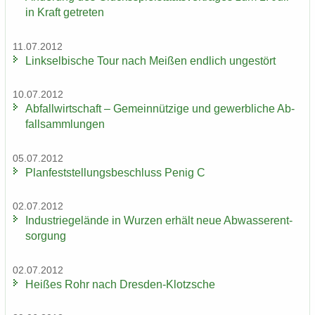
in Kraft ge­tre­ten
11.07.2012
Linksel­bi­sche Tour nach Mei­ßen end­lich un­ge­stört
10.07.2012
Ab­fall­wirt­schaft – Ge­mein­nüt­zi­ge und ge­werb­li­che Ab­
fall­samm­lun­gen
05.07.2012
Plan­fest­stel­lungs­be­schluss Penig C
02.07.2012
In­dus­trie­ge­län­de in Wur­zen er­hält neue Ab­was­ser­ent­
sor­gung
02.07.2012
Hei­ßes Rohr nach Dresden-​Klotzsche