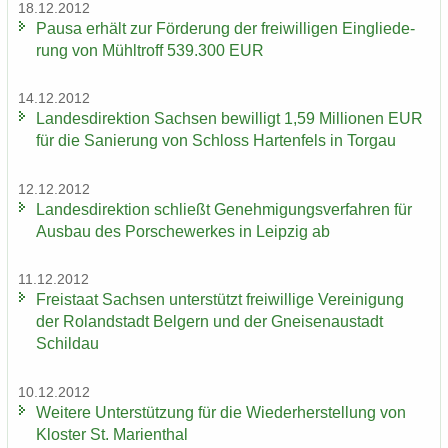
18.12.2012
Pausa er­hält zur För­de­rung der frei­wil­li­gen Ein­glie­de­
rung von Mühl­troff 539.300 EUR
14.12.2012
Lan­des­di­rek­ti­on Sach­sen be­wil­ligt 1,59 Mil­lio­nen EUR
für die Sa­nie­rung von Schloss Har­ten­fels in Tor­gau
12.12.2012
Lan­des­di­rek­ti­on schließt Ge­neh­mi­gungs­ver­fah­ren für
Aus­bau des Por­sche­wer­kes in Leip­zig ab
11.12.2012
Frei­staat Sach­sen un­ter­stützt frei­wil­li­ge Ver­ei­ni­gung
der Ro­land­stadt Bel­gern und der Gnei­sen­au­stadt
Schildau
10.12.2012
Wei­te­re Un­ter­stüt­zung für die Wie­der­her­stel­lung von
Klos­ter St. Ma­ri­en­thal