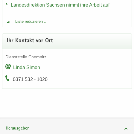
Lan­des­di­rek­ti­on Sach­sen nimmt ihre Ar­beit auf
Liste re­du­zie­ren ...
Ihr Kon­takt vor Ort
Dienst­stel­le Chem­nitz
Linda Simon
0371 532 - 1020
Herausgeber