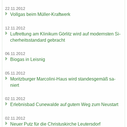
22.11.2012
Voll­gas beim Müller-​Kraftwerk
12.11.2012
Luft­ret­tung am Kli­ni­kum Gör­litz wird auf mo­derns­ten Si­
cher­heits­stan­dard ge­bracht
06.11.2012
Bio­gas in Leis­nig
05.11.2012
Mo­ritz­bur­ger Marcolini-​Haus wird stan­des­ge­mäß sa­
niert
02.11.2012
Er­leb­nis­bad Cu­n­e­wal­de auf gutem Weg zum Neu­start
02.11.2012
Neuer Putz für die Chris­tus­kir­che Leu­ters­dorf