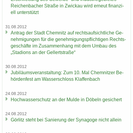
Rei­chen­ba­cher Stra­ße in Zwi­ckau wird er­neut fi­nan­zi­
ell un­ter­stützt
31.08.2012
An­trag der Stadt Chem­nitz auf rechts­auf­sicht­li­che Ge­
neh­mi­gun­gen für die ge­neh­mi­gungs­pflich­ti­gen Rechts­
ge­schäf­te im Zu­sam­men­hang mit dem Umbau des
„Sta­di­ons an der Gel­lert­stra­ße“
30.08.2012
Ju­bi­lä­ums­ver­an­stal­tung: Zum 10. Mal Chem­nit­zer Be­
hör­den­fest am Was­ser­schloss Klaf­fen­bach
24.08.2012
Hoch­was­ser­schutz an der Mulde in Dö­beln ge­si­chert
24.08.2012
Gör­litz steht bei Sa­nie­rung der Syn­ago­ge nicht al­lein