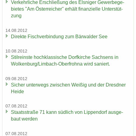
Ver­kehr­li­che Er­schlie­ßung des Els­ni­ger Ge­wer­be­ge­
bie­tes "Am Ös­ter­rei­cher" er­hält fi­nan­zi­el­le Un­ter­stüt­
zung
14.08.2012
Di­rek­te Fisch­ver­bin­dung zum Bär­wal­der See
10.08.2012
Stil­reins­te hoch­klas­si­sche Dorf­kir­che Sach­sens in
Wol­ken­burg/Limbach-​Oberfrohna wird sa­niert.
09.08.2012
Si­cher un­ter­wegs zwi­schen Wei­ßig und der Dresd­ner
Heide
07.08.2012
Staats­stra­ße 71 kann süd­lich von Lip­pen­dorf aus­ge­
baut wer­den
07.08.2012