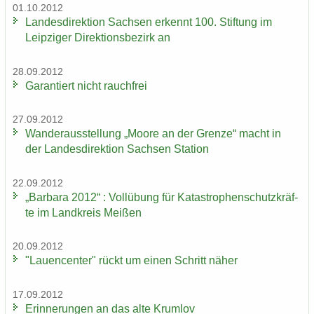
01.10.2012
Lan­des­di­rek­ti­on Sach­sen er­kennt 100. Stif­tung im
Leip­zi­ger Di­rek­ti­ons­be­zirk an
28.09.2012
Ga­ran­tiert nicht rauch­frei
27.09.2012
Wan­der­aus­stel­lung „Moore an der Gren­ze“ macht in
der Lan­des­di­rek­ti­on Sach­sen Sta­ti­on
22.09.2012
„Bar­ba­ra 2012“ : Voll­übung für Ka­ta­stro­phen­schutz­kräf­
te im Land­kreis Mei­ßen
20.09.2012
"Lau­en­cen­ter" rückt um einen Schritt näher
17.09.2012
Er­in­ne­run­gen an das alte Krum­lov