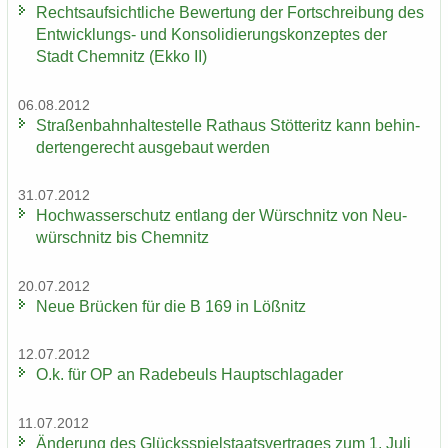
Rechts­auf­sicht­li­che Be­wer­tung der Fort­schrei­bung des
Entwicklungs-​ und Kon­so­li­die­rungs­kon­zep­tes der
Stadt Chem­nitz (Ekko II)
06.08.2012
Stra­ßen­bahn­hal­te­stel­le Rat­haus Stöt­teritz kann be­hin­
der­ten­ge­recht aus­ge­baut wer­den
31.07.2012
Hoch­was­ser­schutz ent­lang der Wür­schnitz von Neu­
wür­schnitz bis Chem­nitz
20.07.2012
Neue Brü­cken für die B 169 in Löß­nitz
12.07.2012
O.k. für OP an Ra­de­beuls Haupt­schlag­ader
11.07.2012
Än­de­rung des Glücks­spiel­staats­ver­tra­ges zum 1. Juli