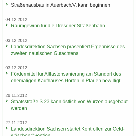
Stra­ßen­aus­bau in Au­er­bach/V. kann be­gin­nen
04.12.2012
Raum­ge­winn für die Dresd­ner Stra­ßen­bahn
03.12.2012
Lan­des­di­rek­ti­on Sach­sen prä­sen­tiert Er­geb­nis­se des
zwei­ten nau­ti­schen Gut­ach­tens
03.12.2012
För­der­mit­tel für Alt­las­ten­sa­nie­rung am Stand­ort des
ehe­ma­li­gen Kauf­hau­ses Hor­ten in Plau­en be­wil­ligt
29.11.2012
Staats­stra­ße S 23 kann öst­lich von Wur­zen aus­ge­baut
wer­den
27.11.2012
Lan­des­di­rek­ti­on Sach­sen star­tet Kon­trol­len zur Geld­
wä­sche­prä­ven­ti­on