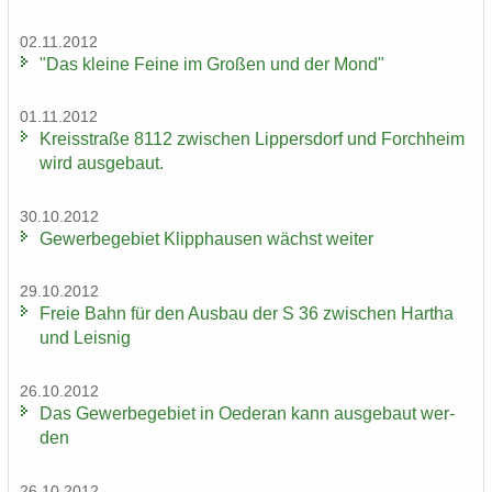
02.11.2012
"Das klei­ne Feine im Gro­ßen und der Mond"
01.11.2012
Kreis­stra­ße 8112 zwi­schen Lip­pers­dorf und Forch­heim
wird aus­ge­baut.
30.10.2012
Ge­wer­be­ge­biet Klipp­hau­sen wächst wei­ter
29.10.2012
Freie Bahn für den Aus­bau der S 36 zwi­schen Har­tha
und Leis­nig
26.10.2012
Das Ge­wer­be­ge­biet in Oe­der­an kann aus­ge­baut wer­
den
26.10.2012