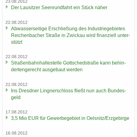
23.08.2012
Der Lau­sit­zer Seen­rund­fahrt ein Stück näher
22.08.2012
Ab­was­ser­sei­ti­ge Er­schlie­ßung des In­dus­trie­ge­bie­tes
Rei­chen­ba­cher Stra­ße in Zwi­ckau wird fi­nan­zi­ell un­ter­
stützt
22.08.2012
Stra­ßen­bahn­hal­te­stel­le Gott­sched­stra­ße kann be­hin­
der­ten­ge­recht aus­ge­baut wer­den
21.08.2012
Ins Dresd­ner Ling­ner­schloss fließt nun auch Bun­des­
geld
17.08.2012
3,5 Mio EUR für Ge­wer­be­ge­biet in Oels­nitz/Erz­ge­bir­ge
16.08.2012