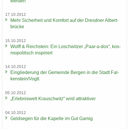
wer­den
17.10.2012
Mehr Si­cher­heit und Kom­fort auf der Dresd­ner Al­bert­
brü­cke
15.10.2012
Wolff & Reichs­tein: Ein Losch­wit­zer „Paar-​a-dox“, kos­
mo­po­li­tisch in­spi­riert
14.10.2012
Ein­glie­de­rung der Ge­mein­de Ber­gen in die Stadt Fal­
ken­stein/Vogtl.
05.10.2012
„Er­leb­nis­welt Krausch­witz“ wird at­trak­ti­ver
04.10.2012
Geld­se­gen für die Ka­pel­le im Gut Gamig