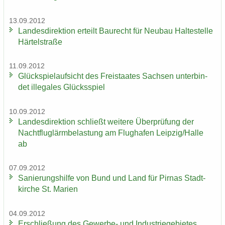
13.09.2012
Lan­des­di­rek­ti­on er­teilt Bau­recht für Neu­bau Hal­te­stel­le
Här­tel­stra­ße
11.09.2012
Glück­spiel­auf­sicht des Frei­staa­tes Sach­sen un­ter­bin­
det il­le­ga­les Glücks­spiel
10.09.2012
Lan­des­di­rek­ti­on schließt wei­te­re Über­prü­fung der
Nacht­flug­lärm­be­las­tung am Flug­ha­fen Leip­zig/Halle
ab
07.09.2012
Sa­nie­rungs­hil­fe von Bund und Land für Pirnas Stadt­
kir­che St. Ma­ri­en
04.09.2012
Er­schlie­ßung des Gewerbe-​ und In­dus­trie­ge­bie­tes