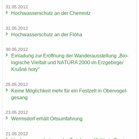
31.05.2012
Hoch­was­ser­schutz an der Chem­nitz
31.05.2012
Hoch­was­ser­schutz an der Flöha
30.05.2012
Ein­la­dung zur Er­öff­nung der Wan­der­aus­stel­lung „Bio­
lo­gi­sche Viel­falt und NA­TU­RA 2000 im Erz­ge­bir­ge/
Krušné hory“
25.05.2012
Keine Mög­lich­keit mehr für ein Fest­zelt in Ober­vo­gel­
ge­sang
23.05.2012
Werms­dorf er­hält Orts­um­fah­rung
21.05.2012