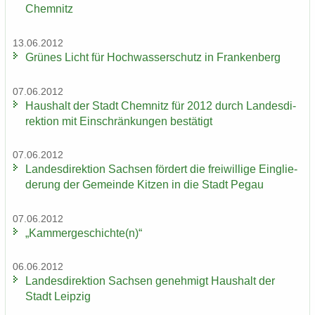
Chem­nitz
13.06.2012
Grü­nes Licht für Hoch­was­ser­schutz in Fran­ken­berg
07.06.2012
Haus­halt der Stadt Chem­nitz für 2012 durch Lan­des­di­
rek­ti­on mit Ein­schrän­kun­gen be­stä­tigt
07.06.2012
Lan­des­di­rek­ti­on Sach­sen för­dert die frei­wil­li­ge Ein­glie­
de­rung der Ge­mein­de Kit­zen in die Stadt Pegau
07.06.2012
„Kam­mer­ge­schich­te(n)“
06.06.2012
Lan­des­di­rek­ti­on Sach­sen ge­neh­migt Haus­halt der
Stadt Leip­zig