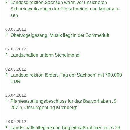
Lan­des­di­rek­ti­on Sach­sen warnt vor un­si­che­ren
Schneid­werk­zeu­gen für Frei­schnei­der und Mo­tor­sen­
sen
08.05.2012
Ober­vo­gel­ge­sang: Musik liegt in der Som­mer­luft
07.05.2012
Land­schaf­ten un­term Si­chel­mond
02.05.2012
Lan­des­di­rek­ti­on för­dert „Tag der Sach­sen“ mit 700.000
EUR
26.04.2012
Plan­fest­stel­lungs­be­schluss für das Bau­vor­ha­ben „S
282 n, Orts­um­ge­hung Kirch­berg“
26.04.2012
Land­schafts­pfle­ge­ri­sche Be­gleit­maß­nah­men zur A 38