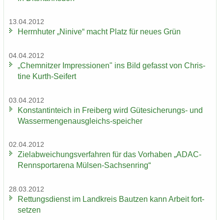
13.04.2012
Herrn­hu­ter „Ni­ni­ve“ macht Platz für neues Grün
04.04.2012
„Chem­nit­zer Im­pres­sio­nen" ins Bild ge­fasst von Chris­
ti­ne Kurth-​Seifert
03.04.2012
Kon­stan­tin­teich in Frei­berg wird Gütesicherungs-​ und
Wassermengenausgleichs-​speicher
02.04.2012
Ziel­ab­wei­chungs­ver­fah­ren für das Vor­ha­ben „ADAC-​
Rennsportarena Mülsen-​Sachsenring“
28.03.2012
Ret­tungs­dienst im Land­kreis Baut­zen kann Ar­beit fort­
set­zen