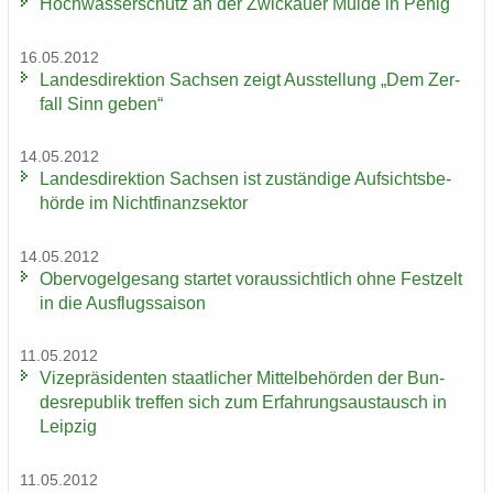
Hoch­was­ser­schutz an der Zwi­ckau­er Mulde in Penig
16.05.2012
Lan­des­di­rek­ti­on Sach­sen zeigt Aus­stel­lung „Dem Zer­
fall Sinn geben“
14.05.2012
Lan­des­di­rek­ti­on Sach­sen ist zu­stän­di­ge Auf­sichts­be­
hör­de im Nicht­fi­nanz­sek­tor
14.05.2012
Ober­vo­gel­ge­sang star­tet vor­aus­sicht­lich ohne Fest­zelt
in die Aus­flugs­sai­son
11.05.2012
Vi­ze­prä­si­den­ten staat­li­cher Mit­tel­be­hör­den der Bun­
des­re­pu­blik tref­fen sich zum Er­fah­rungs­aus­tausch in
Leip­zig
11.05.2012