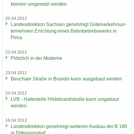
kön­nen um­ge­setzt wer­den
25.04.2012
Lan­des­di­rek­ti­on Sach­sen ge­neh­migt Gü­ter­ver­kehrs­un­
ter­neh­men Er­rich­tung eines Bahn­be­triebs­werks in
Pirna
23.04.2012
Plötz­lich in der Mo­der­ne
23.04.2012
Beu­cha­er Stra­ße in Bran­dis kann aus­ge­baut wer­den
23.04.2012
LVB - Hal­te­stel­le Hil­de­brand­stra­ße kann um­ge­baut
wer­den
16.04.2012
Lan­des­di­rek­ti­on ge­neh­migt wei­te­ren Aus­bau der B 180
in Ditt­manns­dorf