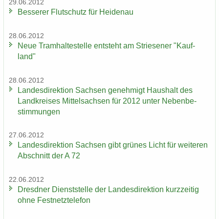
29.06.2012
Bes­se­rer Flut­schutz für Hei­den­au
28.06.2012
Neue Tram­hal­te­stel­le ent­steht am Strie­se­ner "Kauf­
land"
28.06.2012
Lan­des­di­rek­ti­on Sach­sen ge­neh­migt Haus­halt des
Land­krei­ses Mit­tel­sach­sen für 2012 unter Ne­ben­be­
stim­mun­gen
27.06.2012
Lan­des­di­rek­ti­on Sach­sen gibt grü­nes Licht für wei­te­ren
Ab­schnitt der A 72
22.06.2012
Dresd­ner Dienst­stel­le der Lan­des­di­rek­ti­on kurz­zei­tig
ohne Fest­netz­te­le­fon