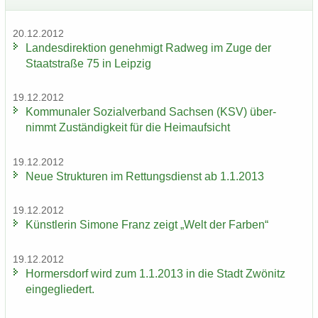
20.12.2012
Lan­des­di­rek­ti­on ge­neh­migt Rad­weg im Zuge der
Staat­stra­ße 75 in Leip­zig
19.12.2012
Kom­mu­na­ler So­zi­al­ver­band Sach­sen (KSV) über­
nimmt Zu­stän­dig­keit für die Heim­auf­sicht
19.12.2012
Neue Struk­tu­ren im Ret­tungs­dienst ab 1.1.2013
19.12.2012
Künst­le­rin Si­mo­ne Franz zeigt „Welt der Far­ben“
19.12.2012
Hor­mers­dorf wird zum 1.1.2013 in die Stadt Zwö­nitz
ein­ge­glie­dert.