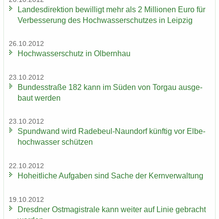
Lan­des­di­rek­ti­on be­wil­ligt mehr als 2 Mil­lio­nen Euro für
Ver­bes­se­rung des Hoch­was­ser­schut­zes in Leip­zig
26.10.2012
Hoch­was­ser­schutz in Ol­bern­hau
23.10.2012
Bun­des­stra­ße 182 kann im Süden von Tor­gau aus­ge­
baut wer­den
23.10.2012
Spund­wand wird Radebeul-​Naundorf künf­tig vor El­be­
hoch­was­ser schüt­zen
22.10.2012
Ho­heit­li­che Auf­ga­ben sind Sache der Kern­ver­wal­tung
19.10.2012
Dresd­ner Ost­ma­gis­tra­le kann wei­ter auf Linie ge­bracht