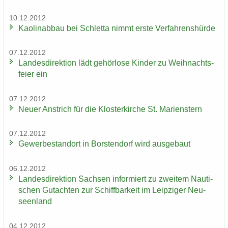
10.12.2012
Kao­lin­ab­bau bei Schlet­ta nimmt erste Ver­fah­rens­hür­de
07.12.2012
Lan­des­di­rek­ti­on lädt ge­hör­lo­se Kin­der zu Weih­nachts­
fei­er ein
07.12.2012
Neuer An­strich für die Klos­ter­kir­che St. Ma­ri­enstern
07.12.2012
Ge­wer­be­stand­ort in Bors­ten­dorf wird aus­ge­baut
06.12.2012
Lan­des­di­rek­ti­on Sach­sen in­for­miert zu zwei­tem Nau­ti­
schen Gut­ach­ten zur Schiff­bar­keit im Leip­zi­ger Neu­
seen­land
04.12.2012