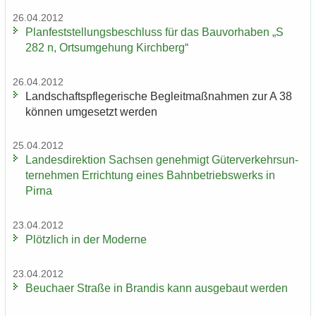
26.04.2012
Plan­fest­stel­lungs­be­schluss für das Bau­vor­ha­ben „S
282 n, Orts­um­ge­hung Kirch­berg“
26.04.2012
Land­schafts­pfle­ge­ri­sche Be­gleit­maß­nah­men zur A 38
kön­nen um­ge­setzt wer­den
25.04.2012
Lan­des­di­rek­ti­on Sach­sen ge­neh­migt Gü­ter­ver­kehrs­un­
ter­neh­men Er­rich­tung eines Bahn­be­triebs­werks in
Pirna
23.04.2012
Plötz­lich in der Mo­der­ne
23.04.2012
Beu­cha­er Stra­ße in Bran­dis kann aus­ge­baut wer­den