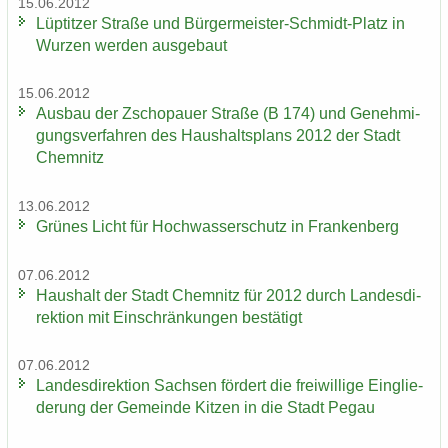
15.06.2012
Lüp­tit­zer Stra­ße und Bürgermeister-​Schmidt-Platz in
Wur­zen wer­den aus­ge­baut
15.06.2012
Aus­bau der Zscho­pau­er Stra­ße (B 174) und Ge­neh­mi­
gungs­ver­fah­ren des Haus­halts­plans 2012 der Stadt
Chem­nitz
13.06.2012
Grü­nes Licht für Hoch­was­ser­schutz in Fran­ken­berg
07.06.2012
Haus­halt der Stadt Chem­nitz für 2012 durch Lan­des­di­
rek­ti­on mit Ein­schrän­kun­gen be­stä­tigt
07.06.2012
Lan­des­di­rek­ti­on Sach­sen för­dert die frei­wil­li­ge Ein­glie­
de­rung der Ge­mein­de Kit­zen in die Stadt Pegau