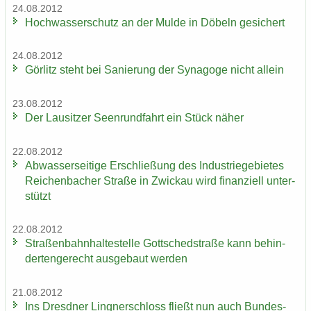
24.08.2012
Hoch­was­ser­schutz an der Mulde in Dö­beln ge­si­chert
24.08.2012
Gör­litz steht bei Sa­nie­rung der Syn­ago­ge nicht al­lein
23.08.2012
Der Lau­sit­zer Seen­rund­fahrt ein Stück näher
22.08.2012
Ab­was­ser­sei­ti­ge Er­schlie­ßung des In­dus­trie­ge­bie­tes
Rei­chen­ba­cher Stra­ße in Zwi­ckau wird fi­nan­zi­ell un­ter­
stützt
22.08.2012
Stra­ßen­bahn­hal­te­stel­le Gott­sched­stra­ße kann be­hin­
der­ten­ge­recht aus­ge­baut wer­den
21.08.2012
Ins Dresd­ner Ling­ner­schloss fließt nun auch Bun­des­