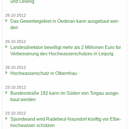
und Leis­nig
26.10.2012
Das Ge­wer­be­ge­biet in Oe­der­an kann aus­ge­baut wer­
den
26.10.2012
Lan­des­di­rek­ti­on be­wil­ligt mehr als 2 Mil­lio­nen Euro für
Ver­bes­se­rung des Hoch­was­ser­schut­zes in Leip­zig
26.10.2012
Hoch­was­ser­schutz in Ol­bern­hau
23.10.2012
Bun­des­stra­ße 182 kann im Süden von Tor­gau aus­ge­
baut wer­den
23.10.2012
Spund­wand wird Radebeul-​Naundorf künf­tig vor El­be­
hoch­was­ser schüt­zen