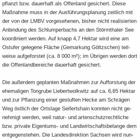
pflanzt bzw. dau­er­haft als Of­fen­land ge­si­chert. Diese
Maß­nah­me muss in der Aus­füh­rungs­pla­nung zeit­lich mit
der von der LMBV vor­ge­se­he­nen, bis­her nicht rea­li­sier­ten
An­bin­dung des Schlum­per­bachs an den Störm­tha­ler See
ko­or­di­niert wer­den. Auf knapp 4,7 Hekt­ar wird eine am
Ost­ufer ge­le­ge­ne Flä­che (Ge­mar­kung Göltz­schen) teil­
wei­se auf­ge­fors­tet (ca. 8 000 m²); im Üb­ri­gen wer­den dort
die Of­fen­land­be­rei­che dau­er­haft ge­si­chert.
Die au­ßer­dem ge­plan­ten Maß­nah­men zur Auf­fors­tung der
ehe­ma­li­gen Ton­gru­be Lie­bert­wolkwitz auf ca. 6,65 Hekt­ar
und zur Pflan­zung einer ge­stuf­ten Hecke am Schrä­gen
Weg öst­lich der Orts­la­ge Sei­ferts­hain konn­ten nicht ge­
neh­migt wer­den, weil natur-​ und ar­ten­schutz­recht­li­che
bzw. pri­va­te Eigentums-​ und Land­wirt­schafts­be­lan­ge dem
ent­ge­gen­ste­hen. Die Lan­des­di­rek­ti­on Sach­sen wird nun­