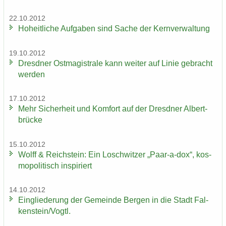
22.10.2012
Ho­heit­li­che Auf­ga­ben sind Sache der Kern­ver­wal­tung
19.10.2012
Dresd­ner Ost­ma­gis­tra­le kann wei­ter auf Linie ge­bracht
wer­den
17.10.2012
Mehr Si­cher­heit und Kom­fort auf der Dresd­ner Al­bert­
brü­cke
15.10.2012
Wolff & Reichs­tein: Ein Losch­wit­zer „Paar-​a-dox“, kos­
mo­po­li­tisch in­spi­riert
14.10.2012
Ein­glie­de­rung der Ge­mein­de Ber­gen in die Stadt Fal­
ken­stein/Vogtl.