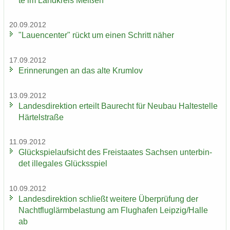
te im Land­kreis Mei­ßen
20.09.2012
"Lau­en­cen­ter" rückt um einen Schritt näher
17.09.2012
Er­in­ne­run­gen an das alte Krum­lov
13.09.2012
Lan­des­di­rek­ti­on er­teilt Bau­recht für Neu­bau Hal­te­stel­le
Här­tel­stra­ße
11.09.2012
Glück­spiel­auf­sicht des Frei­staa­tes Sach­sen un­ter­bin­
det il­le­ga­les Glücks­spiel
10.09.2012
Lan­des­di­rek­ti­on schließt wei­te­re Über­prü­fung der
Nacht­flug­lärm­be­las­tung am Flug­ha­fen Leip­zig/Halle
ab