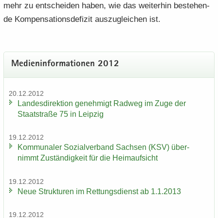
mehr zu ent­schei­den haben, wie das wei­ter­hin be­stehen­
de Kom­pen­sa­ti­ons­de­fi­zit aus­zu­glei­chen ist.
Me­di­en­in­for­ma­tio­nen 2012
20.12.2012
Lan­des­di­rek­ti­on ge­neh­migt Rad­weg im Zuge der
Staat­stra­ße 75 in Leip­zig
19.12.2012
Kom­mu­na­ler So­zi­al­ver­band Sach­sen (KSV) über­
nimmt Zu­stän­dig­keit für die Heim­auf­sicht
19.12.2012
Neue Struk­tu­ren im Ret­tungs­dienst ab 1.1.2013
19.12.2012