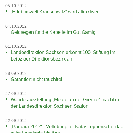
05.10.2012
„Er­leb­nis­welt Krausch­witz“ wird at­trak­ti­ver
04.10.2012
Geld­se­gen für die Ka­pel­le im Gut Gamig
01.10.2012
Lan­des­di­rek­ti­on Sach­sen er­kennt 100. Stif­tung im
Leip­zi­ger Di­rek­ti­ons­be­zirk an
28.09.2012
Ga­ran­tiert nicht rauch­frei
27.09.2012
Wan­der­aus­stel­lung „Moore an der Gren­ze“ macht in
der Lan­des­di­rek­ti­on Sach­sen Sta­ti­on
22.09.2012
„Bar­ba­ra 2012“ : Voll­übung für Ka­ta­stro­phen­schutz­kräf­