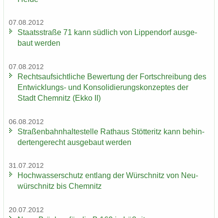
07.08.2012
Staats­stra­ße 71 kann süd­lich von Lip­pen­dorf aus­ge­
baut wer­den
07.08.2012
Rechts­auf­sicht­li­che Be­wer­tung der Fort­schrei­bung des
Entwicklungs-​ und Kon­so­li­die­rungs­kon­zep­tes der
Stadt Chem­nitz (Ekko II)
06.08.2012
Stra­ßen­bahn­hal­te­stel­le Rat­haus Stöt­teritz kann be­hin­
der­ten­ge­recht aus­ge­baut wer­den
31.07.2012
Hoch­was­ser­schutz ent­lang der Wür­schnitz von Neu­
wür­schnitz bis Chem­nitz
20.07.2012