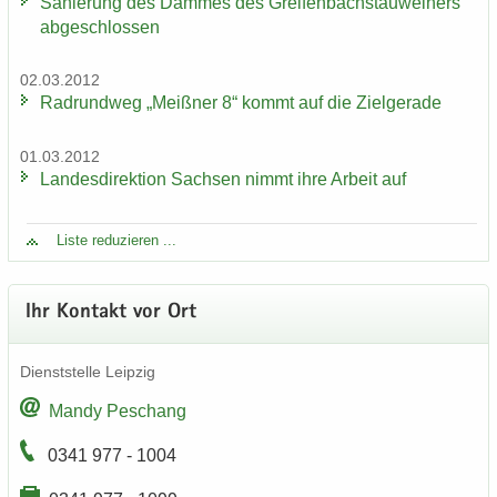
Sa­nie­rung des Dam­mes des Grei­fen­bach­stau­wei­hers
ab­ge­schlos­sen
02.03.2012
Rad­rund­weg „Meiß­ner 8“ kommt auf die Ziel­ge­ra­de
01.03.2012
Lan­des­di­rek­ti­on Sach­sen nimmt ihre Ar­beit auf
Liste re­du­zie­ren ...
Ihr Kon­takt vor Ort
Dienst­stel­le Leip­zig
Mandy Peschang
0341 977 - 1004