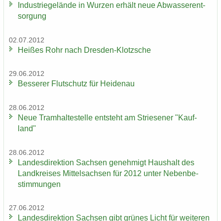
In­dus­trie­ge­län­de in Wur­zen er­hält neue Ab­was­ser­ent­
sor­gung
02.07.2012
Hei­ßes Rohr nach Dresden-​Klotzsche
29.06.2012
Bes­se­rer Flut­schutz für Hei­den­au
28.06.2012
Neue Tram­hal­te­stel­le ent­steht am Strie­se­ner "Kauf­
land"
28.06.2012
Lan­des­di­rek­ti­on Sach­sen ge­neh­migt Haus­halt des
Land­krei­ses Mit­tel­sach­sen für 2012 unter Ne­ben­be­
stim­mun­gen
27.06.2012
Lan­des­di­rek­ti­on Sach­sen gibt grü­nes Licht für wei­te­ren