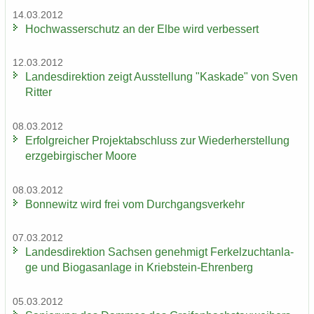
14.03.2012
Hoch­was­ser­schutz an der Elbe wird ver­bes­sert
12.03.2012
Lan­des­di­rek­ti­on zeigt Aus­stel­lung "Kas­ka­de" von Sven
Rit­ter
08.03.2012
Er­folg­rei­cher Pro­jekt­ab­schluss zur Wie­der­her­stel­lung
erz­ge­bir­gi­scher Moore
08.03.2012
Bon­ne­witz wird frei vom Durch­gangs­ver­kehr
07.03.2012
Lan­des­di­rek­ti­on Sach­sen ge­neh­migt Fer­kel­zucht­an­la­
ge und Bio­gas­an­la­ge in Kriebstein-​Ehrenberg
05.03.2012