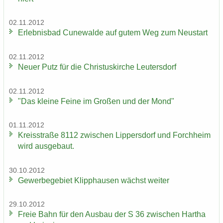
02.11.2012
Er­leb­nis­bad Cu­n­e­wal­de auf gutem Weg zum Neu­start
02.11.2012
Neuer Putz für die Chris­tus­kir­che Leu­ters­dorf
02.11.2012
"Das klei­ne Feine im Gro­ßen und der Mond"
01.11.2012
Kreis­stra­ße 8112 zwi­schen Lip­pers­dorf und Forch­heim
wird aus­ge­baut.
30.10.2012
Ge­wer­be­ge­biet Klipp­hau­sen wächst wei­ter
29.10.2012
Freie Bahn für den Aus­bau der S 36 zwi­schen Har­tha