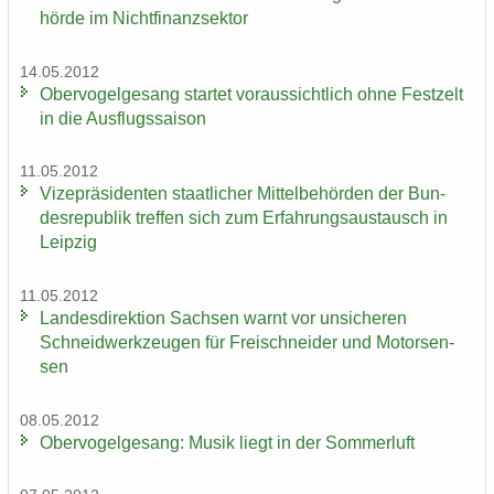
hör­de im Nicht­fi­nanz­sek­tor
14.05.2012
Ober­vo­gel­ge­sang star­tet vor­aus­sicht­lich ohne Fest­zelt
in die Aus­flugs­sai­son
11.05.2012
Vi­ze­prä­si­den­ten staat­li­cher Mit­tel­be­hör­den der Bun­
des­re­pu­blik tref­fen sich zum Er­fah­rungs­aus­tausch in
Leip­zig
11.05.2012
Lan­des­di­rek­ti­on Sach­sen warnt vor un­si­che­ren
Schneid­werk­zeu­gen für Frei­schnei­der und Mo­tor­sen­
sen
08.05.2012
Ober­vo­gel­ge­sang: Musik liegt in der Som­mer­luft