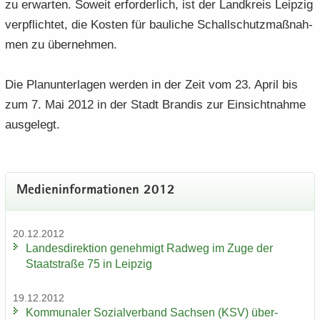
zu er­war­ten. So­weit er­for­der­lich, ist der Land­kreis Leip­zig
ver­pflich­tet, die Kos­ten für bau­li­che Schall­schutz­maß­nah­
men zu über­neh­men.
Die Plan­un­ter­la­gen wer­den in der Zeit vom 23. April bis
zum 7. Mai 2012 in der Stadt Bran­dis zur Ein­sicht­nah­me
aus­ge­legt.
Me­di­en­in­for­ma­tio­nen 2012
20.12.2012
Lan­des­di­rek­ti­on ge­neh­migt Rad­weg im Zuge der
Staat­stra­ße 75 in Leip­zig
19.12.2012
Kom­mu­na­ler So­zi­al­ver­band Sach­sen (KSV) über­