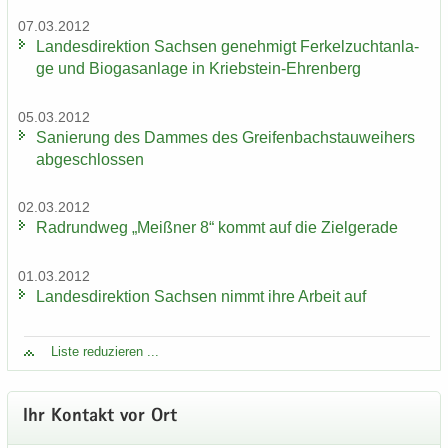
07.03.2012
Lan­des­di­rek­ti­on Sach­sen ge­neh­migt Fer­kel­zucht­an­la­
ge und Bio­gas­an­la­ge in Kriebstein-​Ehrenberg
05.03.2012
Sa­nie­rung des Dam­mes des Grei­fen­bach­stau­wei­hers
ab­ge­schlos­sen
02.03.2012
Rad­rund­weg „Meiß­ner 8“ kommt auf die Ziel­ge­ra­de
01.03.2012
Lan­des­di­rek­ti­on Sach­sen nimmt ihre Ar­beit auf
Liste re­du­zie­ren ...
Ihr Kon­takt vor Ort