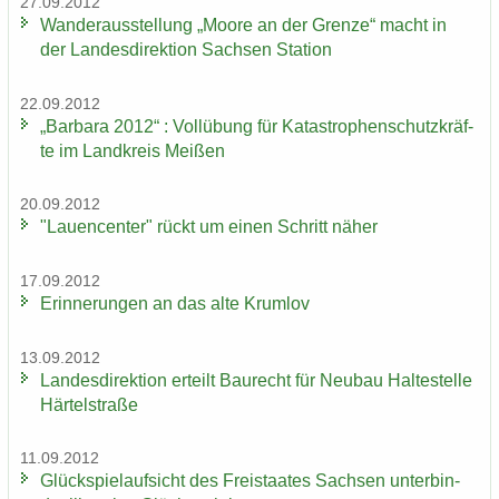
27.09.2012
Wan­der­aus­stel­lung „Moore an der Gren­ze“ macht in
der Lan­des­di­rek­ti­on Sach­sen Sta­ti­on
22.09.2012
„Bar­ba­ra 2012“ : Voll­übung für Ka­ta­stro­phen­schutz­kräf­
te im Land­kreis Mei­ßen
20.09.2012
"Lau­en­cen­ter" rückt um einen Schritt näher
17.09.2012
Er­in­ne­run­gen an das alte Krum­lov
13.09.2012
Lan­des­di­rek­ti­on er­teilt Bau­recht für Neu­bau Hal­te­stel­le
Här­tel­stra­ße
11.09.2012
Glück­spiel­auf­sicht des Frei­staa­tes Sach­sen un­ter­bin­