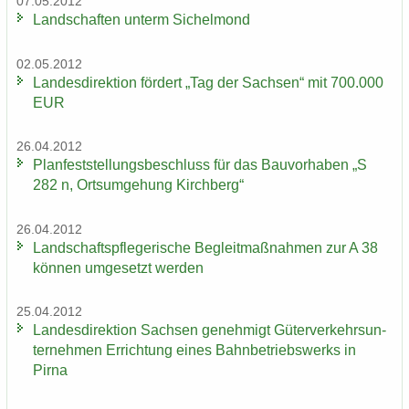
07.05.2012
Land­schaf­ten un­term Si­chel­mond
02.05.2012
Lan­des­di­rek­ti­on för­dert „Tag der Sach­sen“ mit 700.000
EUR
26.04.2012
Plan­fest­stel­lungs­be­schluss für das Bau­vor­ha­ben „S
282 n, Orts­um­ge­hung Kirch­berg“
26.04.2012
Land­schafts­pfle­ge­ri­sche Be­gleit­maß­nah­men zur A 38
kön­nen um­ge­setzt wer­den
25.04.2012
Lan­des­di­rek­ti­on Sach­sen ge­neh­migt Gü­ter­ver­kehrs­un­
ter­neh­men Er­rich­tung eines Bahn­be­triebs­werks in
Pirna