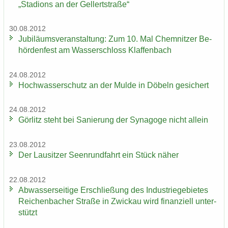
„Sta­di­ons an der Gel­lert­stra­ße“
30.08.2012
Ju­bi­lä­ums­ver­an­stal­tung: Zum 10. Mal Chem­nit­zer Be­
hör­den­fest am Was­ser­schloss Klaf­fen­bach
24.08.2012
Hoch­was­ser­schutz an der Mulde in Dö­beln ge­si­chert
24.08.2012
Gör­litz steht bei Sa­nie­rung der Syn­ago­ge nicht al­lein
23.08.2012
Der Lau­sit­zer Seen­rund­fahrt ein Stück näher
22.08.2012
Ab­was­ser­sei­ti­ge Er­schlie­ßung des In­dus­trie­ge­bie­tes
Rei­chen­ba­cher Stra­ße in Zwi­ckau wird fi­nan­zi­ell un­ter­
stützt