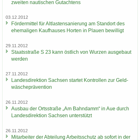
zwei­ten nau­ti­schen Gut­ach­tens
03.12.2012
För­der­mit­tel für Alt­las­ten­sa­nie­rung am Stand­ort des
ehe­ma­li­gen Kauf­hau­ses Hor­ten in Plau­en be­wil­ligt
29.11.2012
Staats­stra­ße S 23 kann öst­lich von Wur­zen aus­ge­baut
wer­den
27.11.2012
Lan­des­di­rek­ti­on Sach­sen star­tet Kon­trol­len zur Geld­
wä­sche­prä­ven­ti­on
26.11.2012
Aus­bau der Orts­stra­ße „Am Bahn­damm“ in Aue durch
Lan­des­di­rek­ti­on Sach­sen un­ter­stützt
26.11.2012
Mit­ar­bei­ter der Ab­tei­lung Ar­beits­schutz ab so­fort in der