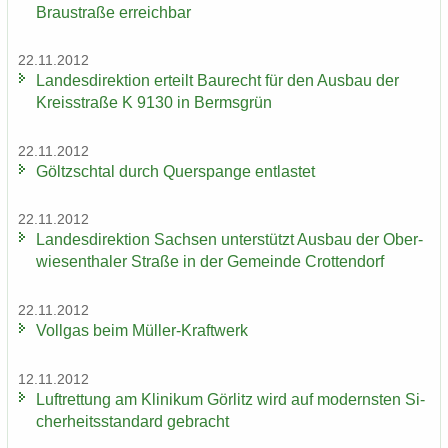
Brau­stra­ße er­reich­bar
22.11.2012
Lan­des­di­rek­ti­on er­teilt Bau­recht für den Aus­bau der
Kreis­stra­ße K 9130 in Berms­grün
22.11.2012
Göltzsch­tal durch Quer­span­ge ent­las­tet
22.11.2012
Lan­des­di­rek­ti­on Sach­sen un­ter­stützt Aus­bau der Ober­
wie­sen­tha­ler Stra­ße in der Ge­mein­de Crot­ten­dorf
22.11.2012
Voll­gas beim Müller-​Kraftwerk
12.11.2012
Luft­ret­tung am Kli­ni­kum Gör­litz wird auf mo­derns­ten Si­
cher­heits­stan­dard ge­bracht