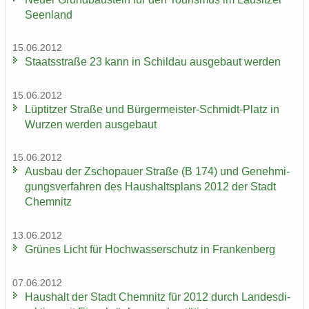
Se­en­land
15.06.2012
Staats­stra­ße 23 kann in Schildau aus­ge­baut wer­den
15.06.2012
Lüp­tit­zer Stra­ße und Bürgermeister-​Schmidt-Platz in
Wur­zen wer­den aus­ge­baut
15.06.2012
Aus­bau der Zscho­pau­er Stra­ße (B 174) und Ge­neh­mi­
gungs­ver­fah­ren des Haus­halts­plans 2012 der Stadt
Chem­nitz
13.06.2012
Grü­nes Licht für Hoch­was­ser­schutz in Fran­ken­berg
07.06.2012
Haus­halt der Stadt Chem­nitz für 2012 durch Lan­des­di­