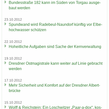
Bun­des­stra­ße 182 kann im Süden von Tor­gau aus­ge­
baut wer­den
23.10.2012
Spund­wand wird Radebeul-​Naundorf künf­tig vor El­be­
hoch­was­ser schüt­zen
22.10.2012
Ho­heit­li­che Auf­ga­ben sind Sache der Kern­ver­wal­tung
19.10.2012
Dresd­ner Ost­ma­gis­tra­le kann wei­ter auf Linie ge­bracht
wer­den
17.10.2012
Mehr Si­cher­heit und Kom­fort auf der Dresd­ner Al­bert­
brü­cke
15.10.2012
Wolff & Reichs­tein: Ein Losch­wit­zer „Paar-​a-dox“, kos­