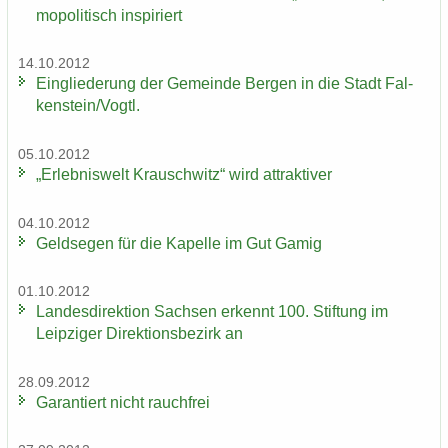
mo­po­li­tisch in­spi­riert
14.10.2012
Ein­glie­de­rung der Ge­mein­de Ber­gen in die Stadt Fal­
ken­stein/Vogtl.
05.10.2012
„Er­leb­nis­welt Krausch­witz“ wird at­trak­ti­ver
04.10.2012
Geld­se­gen für die Ka­pel­le im Gut Gamig
01.10.2012
Lan­des­di­rek­ti­on Sach­sen er­kennt 100. Stif­tung im
Leip­zi­ger Di­rek­ti­ons­be­zirk an
28.09.2012
Ga­ran­tiert nicht rauch­frei