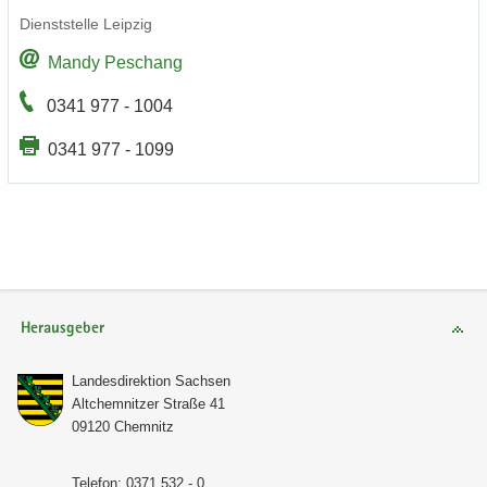
Dienst­stel­le Leip­zig
Mandy Peschang
0341 977 - 1004
0341 977 - 1099
Herausgeber
Lan­des­di­rek­ti­on Sach­sen
Alt­chem­nit­zer Stra­ße 41
09120 Chem­nitz
Te­le­fon: 0371 532 - 0