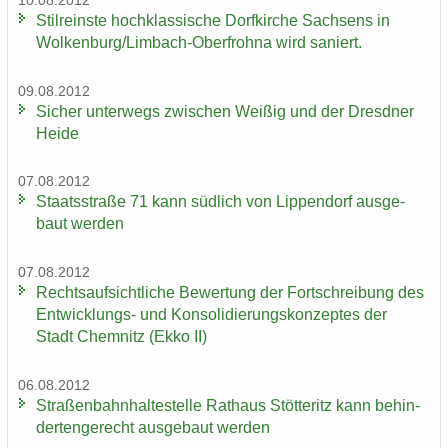
10.08.2012
Stil­reins­te hoch­klas­si­sche Dorf­kir­che Sach­sens in
Wol­ken­burg/Limbach-​Oberfrohna wird sa­niert.
09.08.2012
Si­cher un­ter­wegs zwi­schen Wei­ßig und der Dresd­ner
Heide
07.08.2012
Staats­stra­ße 71 kann süd­lich von Lip­pen­dorf aus­ge­
baut wer­den
07.08.2012
Rechts­auf­sicht­li­che Be­wer­tung der Fort­schrei­bung des
Entwicklungs-​ und Kon­so­li­die­rungs­kon­zep­tes der
Stadt Chem­nitz (Ekko II)
06.08.2012
Stra­ßen­bahn­hal­te­stel­le Rat­haus Stöt­teritz kann be­hin­
der­ten­ge­recht aus­ge­baut wer­den