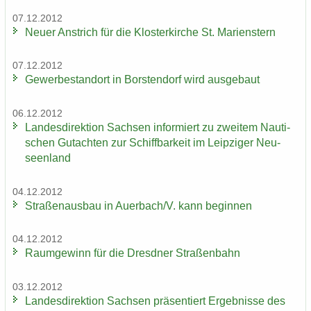
07.12.2012
Neuer An­strich für die Klos­ter­kir­che St. Ma­ri­enstern
07.12.2012
Ge­wer­be­stand­ort in Bors­ten­dorf wird aus­ge­baut
06.12.2012
Lan­des­di­rek­ti­on Sach­sen in­for­miert zu zwei­tem Nau­ti­
schen Gut­ach­ten zur Schiff­bar­keit im Leip­zi­ger Neu­
seen­land
04.12.2012
Stra­ßen­aus­bau in Au­er­bach/V. kann be­gin­nen
04.12.2012
Raum­ge­winn für die Dresd­ner Stra­ßen­bahn
03.12.2012
Lan­des­di­rek­ti­on Sach­sen prä­sen­tiert Er­geb­nis­se des