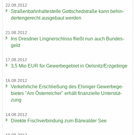
22.08.2012
Stra­ßen­bahn­hal­te­stel­le Gott­sched­stra­ße kann be­hin­
der­ten­ge­recht aus­ge­baut wer­den
21.08.2012
Ins Dresd­ner Ling­ner­schloss fließt nun auch Bun­des­
geld
17.08.2012
3,5 Mio EUR für Ge­wer­be­ge­biet in Oels­nitz/Erz­ge­bir­ge
16.08.2012
Ver­kehr­li­che Er­schlie­ßung des Els­ni­ger Ge­wer­be­ge­
bie­tes "Am Ös­ter­rei­cher" er­hält fi­nan­zi­el­le Un­ter­stüt­
zung
14.08.2012
Di­rek­te Fisch­ver­bin­dung zum Bär­wal­der See