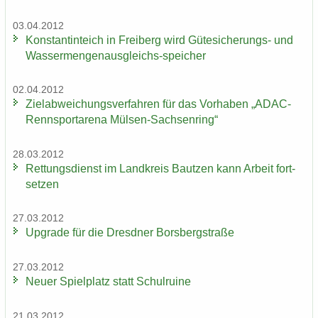
03.04.2012
Kon­stan­tin­teich in Frei­berg wird Gütesicherungs-​ und
Wassermengenausgleichs-​speicher
02.04.2012
Ziel­ab­wei­chungs­ver­fah­ren für das Vor­ha­ben „ADAC-​
Rennsportarena Mülsen-​Sachsenring“
28.03.2012
Ret­tungs­dienst im Land­kreis Baut­zen kann Ar­beit fort­
set­zen
27.03.2012
Up­grade für die Dresd­ner Borsberg­stra­ße
27.03.2012
Neuer Spiel­platz statt Schul­rui­ne
21.03.2012