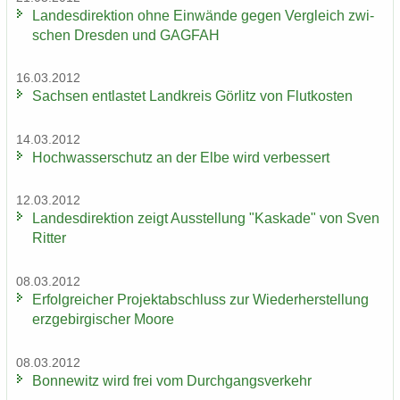
Lan­des­di­rek­ti­on ohne Ein­wän­de gegen Ver­gleich zwi­
schen Dres­den und GAG­FAH
16.03.2012
Sach­sen ent­las­tet Land­kreis Gör­litz von Flut­kos­ten
14.03.2012
Hoch­was­ser­schutz an der Elbe wird ver­bes­sert
12.03.2012
Lan­des­di­rek­ti­on zeigt Aus­stel­lung "Kas­ka­de" von Sven
Rit­ter
08.03.2012
Er­folg­rei­cher Pro­jekt­ab­schluss zur Wie­der­her­stel­lung
erz­ge­bir­gi­scher Moore
08.03.2012
Bon­ne­witz wird frei vom Durch­gangs­ver­kehr