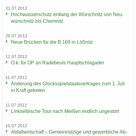
31.07.2012
Hoch­was­ser­schutz ent­lang der Wür­schnitz von Neu­
wür­schnitz bis Chem­nitz
20.07.2012
Neue Brü­cken für die B 169 in Löß­nitz
12.07.2012
O.k. für OP an Ra­de­beuls Haupt­schlag­ader
11.07.2012
Än­de­rung des Glücks­spiel­staats­ver­tra­ges zum 1. Juli
in Kraft ge­tre­ten
11.07.2012
Linksel­bi­sche Tour nach Mei­ßen end­lich un­ge­stört
10.07.2012
Ab­fall­wirt­schaft – Ge­mein­nüt­zi­ge und ge­werb­li­che Ab­