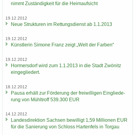
nimmt Zu­stän­dig­keit für die Heim­auf­sicht
19.12.2012
Neue Struk­tu­ren im Ret­tungs­dienst ab 1.1.2013
19.12.2012
Künst­le­rin Si­mo­ne Franz zeigt „Welt der Far­ben“
19.12.2012
Hor­mers­dorf wird zum 1.1.2013 in die Stadt Zwö­nitz
ein­ge­glie­dert.
18.12.2012
Pausa er­hält zur För­de­rung der frei­wil­li­gen Ein­glie­de­
rung von Mühl­troff 539.300 EUR
14.12.2012
Lan­des­di­rek­ti­on Sach­sen be­wil­ligt 1,59 Mil­lio­nen EUR
für die Sa­nie­rung von Schloss Har­ten­fels in Tor­gau