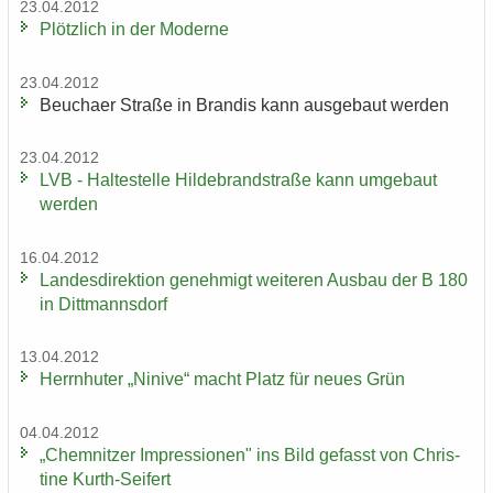
23.04.2012
Plötz­lich in der Mo­der­ne
23.04.2012
Beu­cha­er Stra­ße in Bran­dis kann aus­ge­baut wer­den
23.04.2012
LVB - Hal­te­stel­le Hil­de­brand­stra­ße kann um­ge­baut
wer­den
16.04.2012
Lan­des­di­rek­ti­on ge­neh­migt wei­te­ren Aus­bau der B 180
in Ditt­manns­dorf
13.04.2012
Herrn­hu­ter „Ni­ni­ve“ macht Platz für neues Grün
04.04.2012
„Chem­nit­zer Im­pres­sio­nen" ins Bild ge­fasst von Chris­
ti­ne Kurth-​Seifert