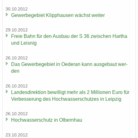
30.10.2012
Ge­wer­be­ge­biet Klipp­hau­sen wächst wei­ter
29.10.2012
Freie Bahn für den Aus­bau der S 36 zwi­schen Har­tha
und Leis­nig
26.10.2012
Das Ge­wer­be­ge­biet in Oe­der­an kann aus­ge­baut wer­
den
26.10.2012
Lan­des­di­rek­ti­on be­wil­ligt mehr als 2 Mil­lio­nen Euro für
Ver­bes­se­rung des Hoch­was­ser­schut­zes in Leip­zig
26.10.2012
Hoch­was­ser­schutz in Ol­bern­hau
23.10.2012