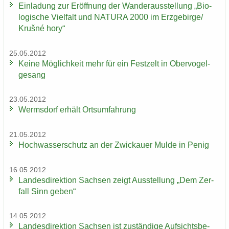
Ein­la­dung zur Er­öff­nung der Wan­der­aus­stel­lung „Bio­
lo­gi­sche Viel­falt und NA­TU­RA 2000 im Erz­ge­bir­ge/
Krušné hory“
25.05.2012
Keine Mög­lich­keit mehr für ein Fest­zelt in Ober­vo­gel­
ge­sang
23.05.2012
Werms­dorf er­hält Orts­um­fah­rung
21.05.2012
Hoch­was­ser­schutz an der Zwi­ckau­er Mulde in Penig
16.05.2012
Lan­des­di­rek­ti­on Sach­sen zeigt Aus­stel­lung „Dem Zer­
fall Sinn geben“
14.05.2012
Lan­des­di­rek­ti­on Sach­sen ist zu­stän­di­ge Auf­sichts­be­