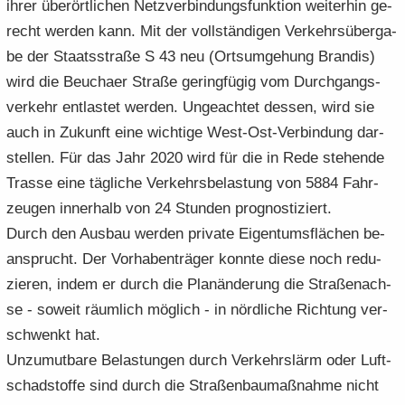
ihrer über­ört­li­chen Netz­ver­bin­dungs­funk­ti­on wei­ter­hin ge­
recht wer­den kann. Mit der voll­stän­di­gen Ver­kehrs­über­ga­
be der Staats­stra­ße S 43 neu (Orts­um­ge­hung Bran­dis)
wird die Beu­cha­er Stra­ße ge­ring­fü­gig vom Durch­gangs­
ver­kehr ent­las­tet wer­den. Un­ge­ach­tet des­sen, wird sie
auch in Zu­kunft eine wich­ti­ge West-​Ost-Verbindung dar­
stel­len. Für das Jahr 2020 wird für die in Rede ste­hen­de
Tras­se eine täg­li­che Ver­kehrs­be­las­tung von 5884 Fahr­
zeu­gen in­ner­halb von 24 Stun­den pro­gnos­ti­ziert.
Durch den Aus­bau wer­den pri­va­te Ei­gen­tums­flä­chen be­
an­sprucht. Der Vor­ha­ben­trä­ger konn­te diese noch re­du­
zie­ren, indem er durch die Plan­än­de­rung die Stra­ßen­ach­
se - so­weit räum­lich mög­lich - in nörd­li­che Rich­tung ver­
schwenkt hat.
Un­zu­mut­ba­re Be­las­tun­gen durch Ver­kehrs­lärm oder Luft­
schad­stof­fe sind durch die Stra­ßen­bau­maß­nah­me nicht