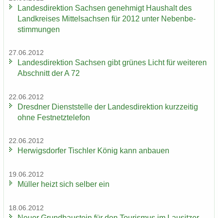
Lan­des­di­rek­ti­on Sach­sen ge­neh­migt Haus­halt des
Land­krei­ses Mit­tel­sach­sen für 2012 unter Ne­ben­be­
stim­mun­gen
27.06.2012
Lan­des­di­rek­ti­on Sach­sen gibt grü­nes Licht für wei­te­ren
Ab­schnitt der A 72
22.06.2012
Dresd­ner Dienst­stel­le der Lan­des­di­rek­ti­on kurz­zei­tig
ohne Fest­netz­te­le­fon
22.06.2012
Her­wigs­dor­fer Tisch­ler König kann an­bau­en
19.06.2012
Mül­ler heizt sich sel­ber ein
18.06.2012
Neuer Grund­bau­stein für den Tou­ris­mus im Lau­sit­zer