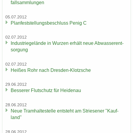
fall­samm­lun­gen
05.07.2012
Plan­fest­stel­lungs­be­schluss Penig C
02.07.2012
In­dus­trie­ge­län­de in Wur­zen er­hält neue Ab­was­ser­ent­
sor­gung
02.07.2012
Hei­ßes Rohr nach Dresden-​Klotzsche
29.06.2012
Bes­se­rer Flut­schutz für Hei­den­au
28.06.2012
Neue Tram­hal­te­stel­le ent­steht am Strie­se­ner "Kauf­
land"
28.06.2012