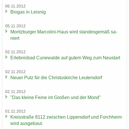
06.11.2012
Bio­gas in Leis­nig
05.11.2012
Mo­ritz­bur­ger Marcolini-​Haus wird stan­des­ge­mäß sa­
niert
02.11.2012
Er­leb­nis­bad Cu­n­e­wal­de auf gutem Weg zum Neu­start
02.11.2012
Neuer Putz für die Chris­tus­kir­che Leu­ters­dorf
02.11.2012
"Das klei­ne Feine im Gro­ßen und der Mond"
01.11.2012
Kreis­stra­ße 8112 zwi­schen Lip­pers­dorf und Forch­heim
wird aus­ge­baut.