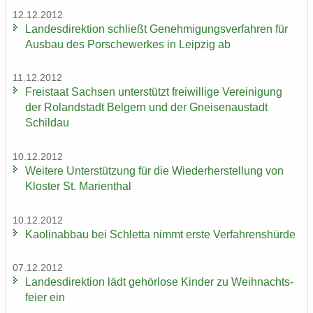
12.12.2012
Lan­des­di­rek­ti­on schließt Ge­neh­mi­gungs­ver­fah­ren für
Aus­bau des Por­sche­wer­kes in Leip­zig ab
11.12.2012
Frei­staat Sach­sen un­ter­stützt frei­wil­li­ge Ver­ei­ni­gung
der Ro­land­stadt Bel­gern und der Gnei­sen­au­stadt
Schildau
10.12.2012
Wei­te­re Un­ter­stüt­zung für die Wie­der­her­stel­lung von
Klos­ter St. Ma­ri­en­thal
10.12.2012
Kao­lin­ab­bau bei Schlet­ta nimmt erste Ver­fah­rens­hür­de
07.12.2012
Lan­des­di­rek­ti­on lädt ge­hör­lo­se Kin­der zu Weih­nachts­
fei­er ein