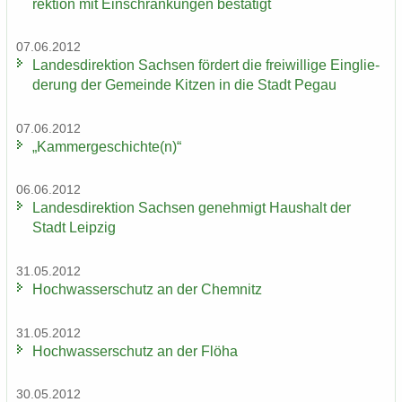
rek­ti­on mit Ein­schrän­kun­gen be­stä­tigt
07.06.2012
Lan­des­di­rek­ti­on Sach­sen för­dert die frei­wil­li­ge Ein­glie­
de­rung der Ge­mein­de Kit­zen in die Stadt Pegau
07.06.2012
„Kam­mer­ge­schich­te(n)“
06.06.2012
Lan­des­di­rek­ti­on Sach­sen ge­neh­migt Haus­halt der
Stadt Leip­zig
31.05.2012
Hoch­was­ser­schutz an der Chem­nitz
31.05.2012
Hoch­was­ser­schutz an der Flöha
30.05.2012