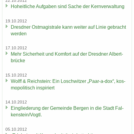
22.10.2012
Ho­heit­li­che Auf­ga­ben sind Sache der Kern­ver­wal­tung
19.10.2012
Dresd­ner Ost­ma­gis­tra­le kann wei­ter auf Linie ge­bracht
wer­den
17.10.2012
Mehr Si­cher­heit und Kom­fort auf der Dresd­ner Al­bert­
brü­cke
15.10.2012
Wolff & Reichs­tein: Ein Losch­wit­zer „Paar-​a-dox“, kos­
mo­po­li­tisch in­spi­riert
14.10.2012
Ein­glie­de­rung der Ge­mein­de Ber­gen in die Stadt Fal­
ken­stein/Vogtl.
05.10.2012