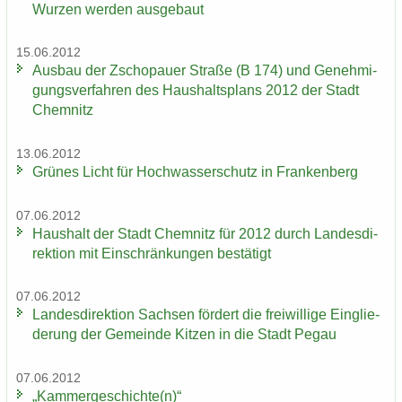
Wur­zen wer­den aus­ge­baut
15.06.2012
Aus­bau der Zscho­pau­er Stra­ße (B 174) und Ge­neh­mi­
gungs­ver­fah­ren des Haus­halts­plans 2012 der Stadt
Chem­nitz
13.06.2012
Grü­nes Licht für Hoch­was­ser­schutz in Fran­ken­berg
07.06.2012
Haus­halt der Stadt Chem­nitz für 2012 durch Lan­des­di­
rek­ti­on mit Ein­schrän­kun­gen be­stä­tigt
07.06.2012
Lan­des­di­rek­ti­on Sach­sen för­dert die frei­wil­li­ge Ein­glie­
de­rung der Ge­mein­de Kit­zen in die Stadt Pegau
07.06.2012
„Kam­mer­ge­schich­te(n)“