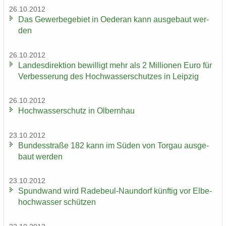
26.10.2012
Das Ge­wer­be­ge­biet in Oe­der­an kann aus­ge­baut wer­
den
26.10.2012
Lan­des­di­rek­ti­on be­wil­ligt mehr als 2 Mil­lio­nen Euro für
Ver­bes­se­rung des Hoch­was­ser­schut­zes in Leip­zig
26.10.2012
Hoch­was­ser­schutz in Ol­bern­hau
23.10.2012
Bun­des­stra­ße 182 kann im Süden von Tor­gau aus­ge­
baut wer­den
23.10.2012
Spund­wand wird Radebeul-​Naundorf künf­tig vor El­be­
hoch­was­ser schüt­zen