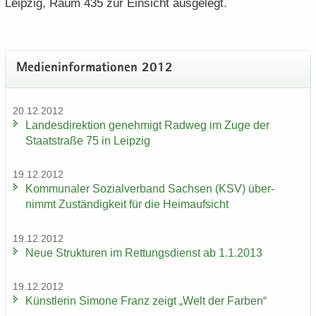
Leip­zig, Raum 435 zur Ein­sicht aus­ge­legt.
Me­di­en­in­for­ma­tio­nen 2012
20.12.2012
Lan­des­di­rek­ti­on ge­neh­migt Rad­weg im Zuge der
Staat­stra­ße 75 in Leip­zig
19.12.2012
Kom­mu­na­ler So­zi­al­ver­band Sach­sen (KSV) über­
nimmt Zu­stän­dig­keit für die Heim­auf­sicht
19.12.2012
Neue Struk­tu­ren im Ret­tungs­dienst ab 1.1.2013
19.12.2012
Künst­le­rin Si­mo­ne Franz zeigt „Welt der Far­ben“