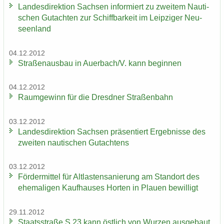
Lan­des­di­rek­ti­on Sach­sen in­for­miert zu zwei­tem Nau­ti­
schen Gut­ach­ten zur Schiff­bar­keit im Leip­zi­ger Neu­
seen­land
04.12.2012
Stra­ßen­aus­bau in Au­er­bach/V. kann be­gin­nen
04.12.2012
Raum­ge­winn für die Dresd­ner Stra­ßen­bahn
03.12.2012
Lan­des­di­rek­ti­on Sach­sen prä­sen­tiert Er­geb­nis­se des
zwei­ten nau­ti­schen Gut­ach­tens
03.12.2012
För­der­mit­tel für Alt­las­ten­sa­nie­rung am Stand­ort des
ehe­ma­li­gen Kauf­hau­ses Hor­ten in Plau­en be­wil­ligt
29.11.2012
Staats­stra­ße S 23 kann öst­lich von Wur­zen aus­ge­baut