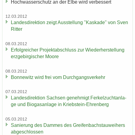
Hoch­was­ser­schutz an der Elbe wird ver­bes­sert
12.03.2012
Lan­des­di­rek­ti­on zeigt Aus­stel­lung "Kas­ka­de" von Sven
Rit­ter
08.03.2012
Er­folg­rei­cher Pro­jekt­ab­schluss zur Wie­der­her­stel­lung
erz­ge­bir­gi­scher Moore
08.03.2012
Bon­ne­witz wird frei vom Durch­gangs­ver­kehr
07.03.2012
Lan­des­di­rek­ti­on Sach­sen ge­neh­migt Fer­kel­zucht­an­la­
ge und Bio­gas­an­la­ge in Kriebstein-​Ehrenberg
05.03.2012
Sa­nie­rung des Dam­mes des Grei­fen­bach­stau­wei­hers
ab­ge­schlos­sen