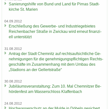
Sa­nie­rungs­hil­fe von Bund und Land für Pirnas Stadt­
kir­che St. Ma­ri­en
04.09.2012
Er­schlie­ßung des Gewerbe-​ und In­dus­trie­ge­bie­tes
Rei­chen­ba­cher Stra­ße in Zwi­ckau wird er­neut fi­nan­zi­
ell un­ter­stützt
31.08.2012
An­trag der Stadt Chem­nitz auf rechts­auf­sicht­li­che Ge­
neh­mi­gun­gen für die ge­neh­mi­gungs­pflich­ti­gen Rechts­
ge­schäf­te im Zu­sam­men­hang mit dem Umbau des
„Sta­di­ons an der Gel­lert­stra­ße“
30.08.2012
Ju­bi­lä­ums­ver­an­stal­tung: Zum 10. Mal Chem­nit­zer Be­
hör­den­fest am Was­ser­schloss Klaf­fen­bach
24.08.2012
Hoch­was­ser­schutz an der Mulde in Dö­beln ge­si­chert