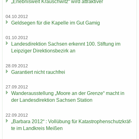
„Er­leb­nis­welt Krausch­witz“ wird at­trak­ti­ver
04.10.2012
Geld­se­gen für die Ka­pel­le im Gut Gamig
01.10.2012
Lan­des­di­rek­ti­on Sach­sen er­kennt 100. Stif­tung im
Leip­zi­ger Di­rek­ti­ons­be­zirk an
28.09.2012
Ga­ran­tiert nicht rauch­frei
27.09.2012
Wan­der­aus­stel­lung „Moore an der Gren­ze“ macht in
der Lan­des­di­rek­ti­on Sach­sen Sta­ti­on
22.09.2012
„Bar­ba­ra 2012“ : Voll­übung für Ka­ta­stro­phen­schutz­kräf­
te im Land­kreis Mei­ßen