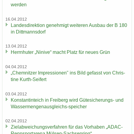
wer­den
16.04.2012
Lan­des­di­rek­ti­on ge­neh­migt wei­te­ren Aus­bau der B 180
in Ditt­manns­dorf
13.04.2012
Herrn­hu­ter „Ni­ni­ve“ macht Platz für neues Grün
04.04.2012
„Chem­nit­zer Im­pres­sio­nen" ins Bild ge­fasst von Chris­
ti­ne Kurth-​Seifert
03.04.2012
Kon­stan­tin­teich in Frei­berg wird Gütesicherungs-​ und
Wassermengenausgleichs-​speicher
02.04.2012
Ziel­ab­wei­chungs­ver­fah­ren für das Vor­ha­ben „ADAC-​
Rennsportarena Mülsen-​Sachsenring“