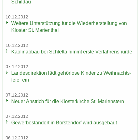
Schildau
10.12.2012
Wei­te­re Un­ter­stüt­zung für die Wie­der­her­stel­lung von
Klos­ter St. Ma­ri­en­thal
10.12.2012
Kao­lin­ab­bau bei Schlet­ta nimmt erste Ver­fah­rens­hür­de
07.12.2012
Lan­des­di­rek­ti­on lädt ge­hör­lo­se Kin­der zu Weih­nachts­
fei­er ein
07.12.2012
Neuer An­strich für die Klos­ter­kir­che St. Ma­ri­enstern
07.12.2012
Ge­wer­be­stand­ort in Bors­ten­dorf wird aus­ge­baut
06.12.2012