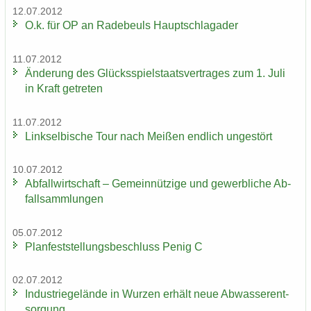
12.07.2012
O.k. für OP an Ra­de­beuls Haupt­schlag­ader
11.07.2012
Än­de­rung des Glücks­spiel­staats­ver­tra­ges zum 1. Juli
in Kraft ge­tre­ten
11.07.2012
Linksel­bi­sche Tour nach Mei­ßen end­lich un­ge­stört
10.07.2012
Ab­fall­wirt­schaft – Ge­mein­nüt­zi­ge und ge­werb­li­che Ab­
fall­samm­lun­gen
05.07.2012
Plan­fest­stel­lungs­be­schluss Penig C
02.07.2012
In­dus­trie­ge­län­de in Wur­zen er­hält neue Ab­was­ser­ent­
sor­gung