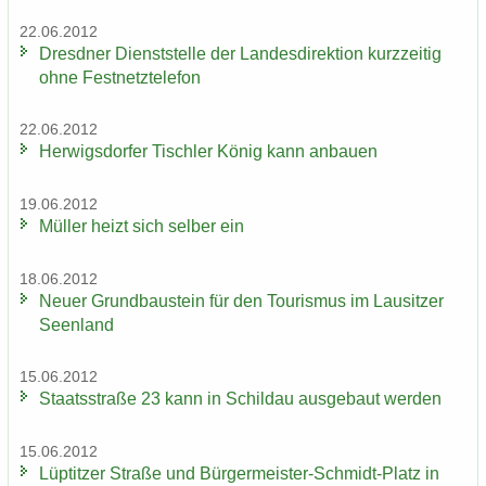
22.06.2012
Dresd­ner Dienst­stel­le der Lan­des­di­rek­ti­on kurz­zei­tig
ohne Fest­netz­te­le­fon
22.06.2012
Her­wigs­dor­fer Tisch­ler König kann an­bau­en
19.06.2012
Mül­ler heizt sich sel­ber ein
18.06.2012
Neuer Grund­bau­stein für den Tou­ris­mus im Lau­sit­zer
Se­en­land
15.06.2012
Staats­stra­ße 23 kann in Schildau aus­ge­baut wer­den
15.06.2012
Lüp­tit­zer Stra­ße und Bürgermeister-​Schmidt-Platz in