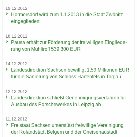
19.12.2012
Hor­mers­dorf wird zum 1.1.2013 in die Stadt Zwö­nitz
ein­ge­glie­dert.
18.12.2012
Pausa er­hält zur För­de­rung der frei­wil­li­gen Ein­glie­de­
rung von Mühl­troff 539.300 EUR
14.12.2012
Lan­des­di­rek­ti­on Sach­sen be­wil­ligt 1,59 Mil­lio­nen EUR
für die Sa­nie­rung von Schloss Har­ten­fels in Tor­gau
12.12.2012
Lan­des­di­rek­ti­on schließt Ge­neh­mi­gungs­ver­fah­ren für
Aus­bau des Por­sche­wer­kes in Leip­zig ab
11.12.2012
Frei­staat Sach­sen un­ter­stützt frei­wil­li­ge Ver­ei­ni­gung
der Ro­land­stadt Bel­gern und der Gnei­sen­au­stadt