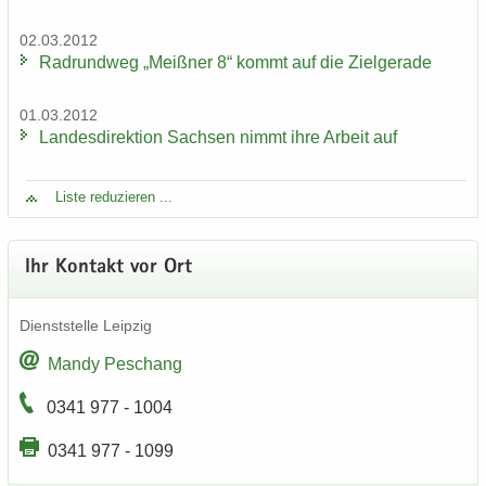
02.03.2012
Rad­rund­weg „Meiß­ner 8“ kommt auf die Ziel­ge­ra­de
01.03.2012
Lan­des­di­rek­ti­on Sach­sen nimmt ihre Ar­beit auf
Liste re­du­zie­ren ...
Ihr Kon­takt vor Ort
Dienst­stel­le Leip­zig
Mandy Peschang
0341 977 - 1004
0341 977 - 1099