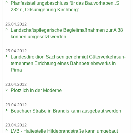
Plan­fest­stel­lungs­be­schluss für das Bau­vor­ha­ben „S
282 n, Orts­um­ge­hung Kirch­berg“
26.04.2012
Land­schafts­pfle­ge­ri­sche Be­gleit­maß­nah­men zur A 38
kön­nen um­ge­setzt wer­den
25.04.2012
Lan­des­di­rek­ti­on Sach­sen ge­neh­migt Gü­ter­ver­kehrs­un­
ter­neh­men Er­rich­tung eines Bahn­be­triebs­werks in
Pirna
23.04.2012
Plötz­lich in der Mo­der­ne
23.04.2012
Beu­cha­er Stra­ße in Bran­dis kann aus­ge­baut wer­den
23.04.2012
LVB - Hal­te­stel­le Hil­de­brand­stra­ße kann um­ge­baut