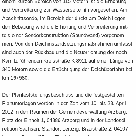
einem kur­zen Be­reich von 115 Me­tern ist die Er­hö­hung
und Ver­brei­te­rung zur Was­ser­sei­te hin vor­ge­se­hen. Am
Ab­schnitt­sen­de, im Be­reich der di­rekt am Deich lie­gen­
den Be­bau­ung wird die Er­hö­hung und Ver­brei­te­rung mit­
tels einer Son­der­kon­struk­ti­on (Spund­wand) vor­ge­nom­
men. Von den Deich­in­stand­set­zungs­maß­nah­men um­fasst
sind auch der Rück­bau und die Neu­errich­tung der nach
Ka­mitz füh­ren­den Kreis­stra­ße K 8911 auf einer Länge von
340 Me­tern sowie die Er­tüch­ti­gung der Deich­über­fahrt bei
km 16+580.
Der Plan­fest­stel­lungs­be­schluss und die fest­ge­stell­ten
Plan­un­ter­la­gen wer­den in der Zeit vom 10. bis 23. April
2012 in den Räu­men der Ge­mein­de­ver­wal­tung Arz­berg,
Platz der Ein­heit 1, 04886 Arz­berg und in der Lan­des­di­
rek­ti­on Sach­sen, Stand­ort Leip­zig, Brau­stra­ße 2, 04107