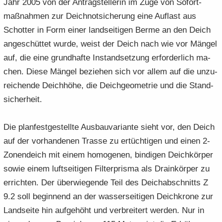
Jahr 2005 von der An­trag­stel­le­rin im Zuge von So­fort­
maß­nah­men zur Deich­not­si­che­rung eine Auf­last aus
Schot­ter in Form einer land­sei­ti­gen Berme an den Deich
an­ge­schüt­tet wurde, weist der Deich nach wie vor Män­gel
auf, die eine grund­haf­te In­stand­set­zung er­for­der­lich ma­
chen. Diese Män­gel be­zie­hen sich vor allem auf die un­zu­
rei­chen­de Deich­hö­he, die Deich­geo­me­trie und die Stand­
si­cher­heit.
Die plan­fest­ge­stell­te Aus­bau­va­ri­an­te sieht vor, den Deich
auf der vor­han­de­nen Tras­se zu er­tüch­ti­gen und einen 2-​
Zonendeich mit einem ho­mo­ge­nen, bin­di­gen Deich­kör­per
sowie einem luft­sei­ti­gen Fil­ter­pris­ma als Drai­n­kör­per zu
er­rich­ten. Der über­wie­gen­de Teil des Deich­ab­schnitts Z
9.2 soll be­gin­nend an der was­ser­sei­ti­gen Deich­kro­ne zur
Land­sei­te hin auf­ge­höht und ver­brei­tert wer­den. Nur in