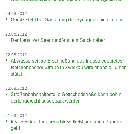
24.08.2012
Gör­litz steht bei Sa­nie­rung der Syn­ago­ge nicht al­lein
23.08.2012
Der Lau­sit­zer Seen­rund­fahrt ein Stück näher
22.08.2012
Ab­was­ser­sei­ti­ge Er­schlie­ßung des In­dus­trie­ge­bie­tes
Rei­chen­ba­cher Stra­ße in Zwi­ckau wird fi­nan­zi­ell un­ter­
stützt
22.08.2012
Stra­ßen­bahn­hal­te­stel­le Gott­sched­stra­ße kann be­hin­
der­ten­ge­recht aus­ge­baut wer­den
21.08.2012
Ins Dresd­ner Ling­ner­schloss fließt nun auch Bun­des­
geld