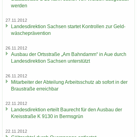
wer­den
27.11.2012
Lan­des­di­rek­ti­on Sach­sen star­tet Kon­trol­len zur Geld­
wä­sche­prä­ven­ti­on
26.11.2012
Aus­bau der Orts­stra­ße „Am Bahn­damm“ in Aue durch
Lan­des­di­rek­ti­on Sach­sen un­ter­stützt
26.11.2012
Mit­ar­bei­ter der Ab­tei­lung Ar­beits­schutz ab so­fort in der
Brau­stra­ße er­reich­bar
22.11.2012
Lan­des­di­rek­ti­on er­teilt Bau­recht für den Aus­bau der
Kreis­stra­ße K 9130 in Berms­grün
22.11.2012