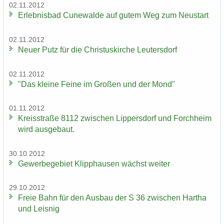
02.11.2012
Er­leb­nis­bad Cu­n­e­wal­de auf gutem Weg zum Neu­start
02.11.2012
Neuer Putz für die Chris­tus­kir­che Leu­ters­dorf
02.11.2012
"Das klei­ne Feine im Gro­ßen und der Mond"
01.11.2012
Kreis­stra­ße 8112 zwi­schen Lip­pers­dorf und Forch­heim
wird aus­ge­baut.
30.10.2012
Ge­wer­be­ge­biet Klipp­hau­sen wächst wei­ter
29.10.2012
Freie Bahn für den Aus­bau der S 36 zwi­schen Har­tha
und Leis­nig