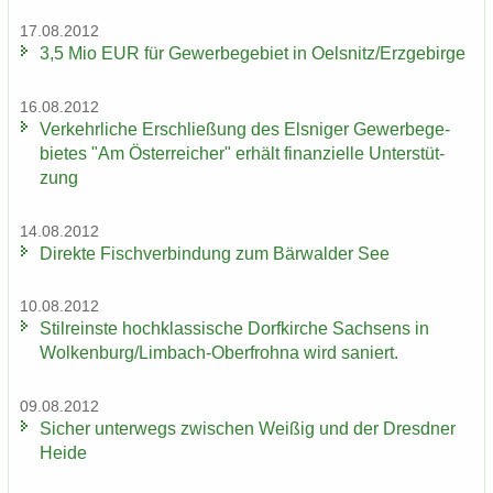
17.08.2012
3,5 Mio EUR für Ge­wer­be­ge­biet in Oels­nitz/Erz­ge­bir­ge
16.08.2012
Ver­kehr­li­che Er­schlie­ßung des Els­ni­ger Ge­wer­be­ge­
bie­tes "Am Ös­ter­rei­cher" er­hält fi­nan­zi­el­le Un­ter­stüt­
zung
14.08.2012
Di­rek­te Fisch­ver­bin­dung zum Bär­wal­der See
10.08.2012
Stil­reins­te hoch­klas­si­sche Dorf­kir­che Sach­sens in
Wol­ken­burg/Limbach-​Oberfrohna wird sa­niert.
09.08.2012
Si­cher un­ter­wegs zwi­schen Wei­ßig und der Dresd­ner
Heide