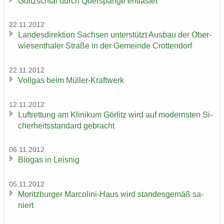
Göltzsch­tal durch Quer­span­ge ent­las­tet
22.11.2012
Lan­des­di­rek­ti­on Sach­sen un­ter­stützt Aus­bau der Ober­
wie­sen­tha­ler Stra­ße in der Ge­mein­de Crot­ten­dorf
22.11.2012
Voll­gas beim Müller-​Kraftwerk
12.11.2012
Luft­ret­tung am Kli­ni­kum Gör­litz wird auf mo­derns­ten Si­
cher­heits­stan­dard ge­bracht
06.11.2012
Bio­gas in Leis­nig
05.11.2012
Mo­ritz­bur­ger Marcolini-​Haus wird stan­des­ge­mäß sa­
niert