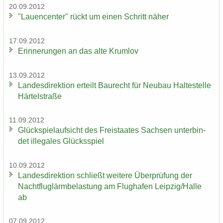
20.09.2012
"Lau­en­cen­ter" rückt um einen Schritt näher
17.09.2012
Er­in­ne­run­gen an das alte Krum­lov
13.09.2012
Lan­des­di­rek­ti­on er­teilt Bau­recht für Neu­bau Hal­te­stel­le
Här­tel­stra­ße
11.09.2012
Glück­spiel­auf­sicht des Frei­staa­tes Sach­sen un­ter­bin­
det il­le­ga­les Glücks­spiel
10.09.2012
Lan­des­di­rek­ti­on schließt wei­te­re Über­prü­fung der
Nacht­flug­lärm­be­las­tung am Flug­ha­fen Leip­zig/Halle
ab
07.09.2012