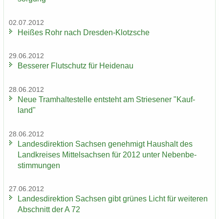
02.07.2012
Hei­ßes Rohr nach Dresden-​Klotzsche
29.06.2012
Bes­se­rer Flut­schutz für Hei­den­au
28.06.2012
Neue Tram­hal­te­stel­le ent­steht am Strie­se­ner "Kauf­
land"
28.06.2012
Lan­des­di­rek­ti­on Sach­sen ge­neh­migt Haus­halt des
Land­krei­ses Mit­tel­sach­sen für 2012 unter Ne­ben­be­
stim­mun­gen
27.06.2012
Lan­des­di­rek­ti­on Sach­sen gibt grü­nes Licht für wei­te­ren
Ab­schnitt der A 72