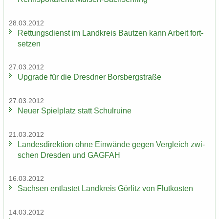
28.03.2012
Ret­tungs­dienst im Land­kreis Baut­zen kann Ar­beit fort­
set­zen
27.03.2012
Up­grade für die Dresd­ner Borsberg­stra­ße
27.03.2012
Neuer Spiel­platz statt Schul­rui­ne
21.03.2012
Lan­des­di­rek­ti­on ohne Ein­wän­de gegen Ver­gleich zwi­
schen Dres­den und GAG­FAH
16.03.2012
Sach­sen ent­las­tet Land­kreis Gör­litz von Flut­kos­ten
14.03.2012