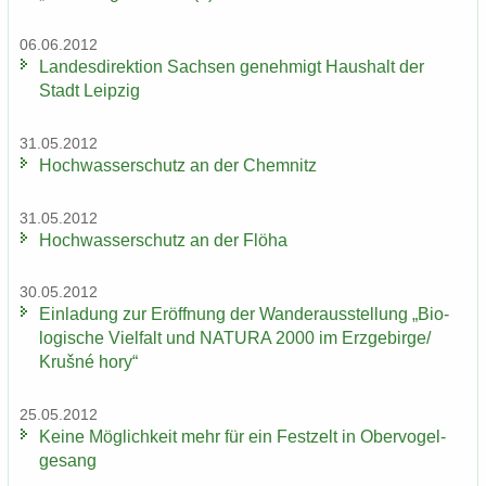
06.06.2012
Lan­des­di­rek­ti­on Sach­sen ge­neh­migt Haus­halt der
Stadt Leip­zig
31.05.2012
Hoch­was­ser­schutz an der Chem­nitz
31.05.2012
Hoch­was­ser­schutz an der Flöha
30.05.2012
Ein­la­dung zur Er­öff­nung der Wan­der­aus­stel­lung „Bio­
lo­gi­sche Viel­falt und NA­TU­RA 2000 im Erz­ge­bir­ge/
Krušné hory“
25.05.2012
Keine Mög­lich­keit mehr für ein Fest­zelt in Ober­vo­gel­
ge­sang