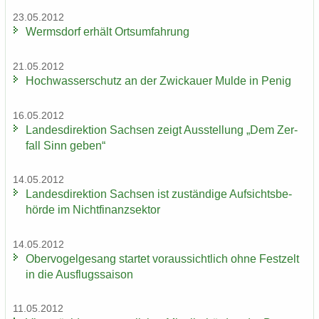
23.05.2012
Werms­dorf er­hält Orts­um­fah­rung
21.05.2012
Hoch­was­ser­schutz an der Zwi­ckau­er Mulde in Penig
16.05.2012
Lan­des­di­rek­ti­on Sach­sen zeigt Aus­stel­lung „Dem Zer­
fall Sinn geben“
14.05.2012
Lan­des­di­rek­ti­on Sach­sen ist zu­stän­di­ge Auf­sichts­be­
hör­de im Nicht­fi­nanz­sek­tor
14.05.2012
Ober­vo­gel­ge­sang star­tet vor­aus­sicht­lich ohne Fest­zelt
in die Aus­flugs­sai­son
11.05.2012