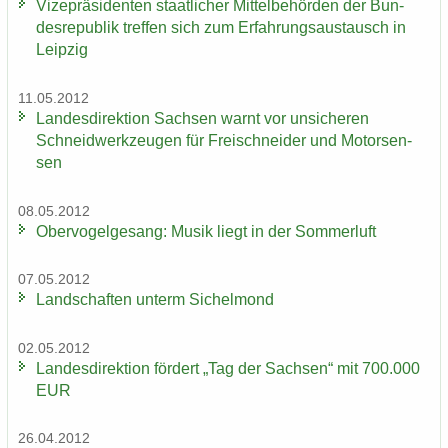
Vi­ze­prä­si­den­ten staat­li­cher Mit­tel­be­hör­den der Bun­
des­re­pu­blik tref­fen sich zum Er­fah­rungs­aus­tausch in
Leip­zig
11.05.2012
Lan­des­di­rek­ti­on Sach­sen warnt vor un­si­che­ren
Schneid­werk­zeu­gen für Frei­schnei­der und Mo­tor­sen­
sen
08.05.2012
Ober­vo­gel­ge­sang: Musik liegt in der Som­mer­luft
07.05.2012
Land­schaf­ten un­term Si­chel­mond
02.05.2012
Lan­des­di­rek­ti­on för­dert „Tag der Sach­sen“ mit 700.000
EUR
26.04.2012