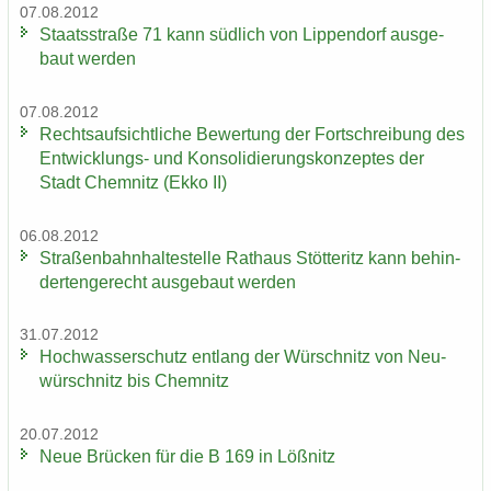
07.08.2012
Staats­stra­ße 71 kann süd­lich von Lip­pen­dorf aus­ge­
baut wer­den
07.08.2012
Rechts­auf­sicht­li­che Be­wer­tung der Fort­schrei­bung des
Entwicklungs-​ und Kon­so­li­die­rungs­kon­zep­tes der
Stadt Chem­nitz (Ekko II)
06.08.2012
Stra­ßen­bahn­hal­te­stel­le Rat­haus Stöt­teritz kann be­hin­
der­ten­ge­recht aus­ge­baut wer­den
31.07.2012
Hoch­was­ser­schutz ent­lang der Wür­schnitz von Neu­
wür­schnitz bis Chem­nitz
20.07.2012
Neue Brü­cken für die B 169 in Löß­nitz