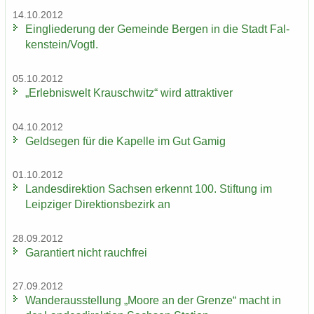
14.10.2012
Ein­glie­de­rung der Ge­mein­de Ber­gen in die Stadt Fal­
ken­stein/Vogtl.
05.10.2012
„Er­leb­nis­welt Krausch­witz“ wird at­trak­ti­ver
04.10.2012
Geld­se­gen für die Ka­pel­le im Gut Gamig
01.10.2012
Lan­des­di­rek­ti­on Sach­sen er­kennt 100. Stif­tung im
Leip­zi­ger Di­rek­ti­ons­be­zirk an
28.09.2012
Ga­ran­tiert nicht rauch­frei
27.09.2012
Wan­der­aus­stel­lung „Moore an der Gren­ze“ macht in