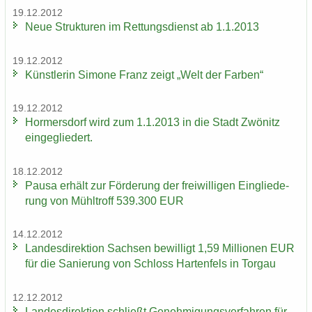
19.12.2012
Neue Struk­tu­ren im Ret­tungs­dienst ab 1.1.2013
19.12.2012
Künst­le­rin Si­mo­ne Franz zeigt „Welt der Far­ben“
19.12.2012
Hor­mers­dorf wird zum 1.1.2013 in die Stadt Zwö­nitz
ein­ge­glie­dert.
18.12.2012
Pausa er­hält zur För­de­rung der frei­wil­li­gen Ein­glie­de­
rung von Mühl­troff 539.300 EUR
14.12.2012
Lan­des­di­rek­ti­on Sach­sen be­wil­ligt 1,59 Mil­lio­nen EUR
für die Sa­nie­rung von Schloss Har­ten­fels in Tor­gau
12.12.2012
Lan­des­di­rek­ti­on schließt Ge­neh­mi­gungs­ver­fah­ren für