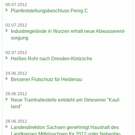
05.07.2012
Plan­fest­stel­lungs­be­schluss Penig C
02.07.2012
In­dus­trie­ge­län­de in Wur­zen er­hält neue Ab­was­ser­ent­
sor­gung
02.07.2012
Hei­ßes Rohr nach Dresden-​Klotzsche
29.06.2012
Bes­se­rer Flut­schutz für Hei­den­au
28.06.2012
Neue Tram­hal­te­stel­le ent­steht am Strie­se­ner "Kauf­
land"
28.06.2012
Lan­des­di­rek­ti­on Sach­sen ge­neh­migt Haus­halt des
Land­krei­ses Mit­tel­sach­sen für 2012 unter Ne­ben­be­