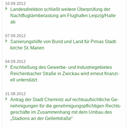
10.09.2012
Lan­des­di­rek­ti­on schließt wei­te­re Über­prü­fung der
Nacht­flug­lärm­be­las­tung am Flug­ha­fen Leip­zig/Halle
ab
07.09.2012
Sa­nie­rungs­hil­fe von Bund und Land für Pirnas Stadt­
kir­che St. Ma­ri­en
04.09.2012
Er­schlie­ßung des Gewerbe-​ und In­dus­trie­ge­bie­tes
Rei­chen­ba­cher Stra­ße in Zwi­ckau wird er­neut fi­nan­zi­
ell un­ter­stützt
31.08.2012
An­trag der Stadt Chem­nitz auf rechts­auf­sicht­li­che Ge­
neh­mi­gun­gen für die ge­neh­mi­gungs­pflich­ti­gen Rechts­
ge­schäf­te im Zu­sam­men­hang mit dem Umbau des
„Sta­di­ons an der Gel­lert­stra­ße“