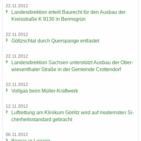
22.11.2012
Lan­des­di­rek­ti­on er­teilt Bau­recht für den Aus­bau der
Kreis­stra­ße K 9130 in Berms­grün
22.11.2012
Göltzsch­tal durch Quer­span­ge ent­las­tet
22.11.2012
Lan­des­di­rek­ti­on Sach­sen un­ter­stützt Aus­bau der Ober­
wie­sen­tha­ler Stra­ße in der Ge­mein­de Crot­ten­dorf
22.11.2012
Voll­gas beim Müller-​Kraftwerk
12.11.2012
Luft­ret­tung am Kli­ni­kum Gör­litz wird auf mo­derns­ten Si­
cher­heits­stan­dard ge­bracht
06.11.2012
Bio­gas in Leis­nig