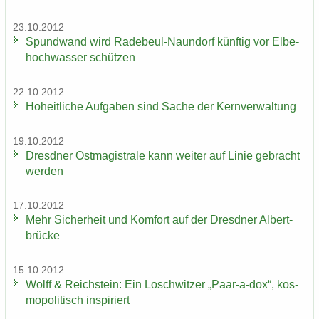
23.10.2012
Spund­wand wird Radebeul-​Naundorf künf­tig vor El­be­
hoch­was­ser schüt­zen
22.10.2012
Ho­heit­li­che Auf­ga­ben sind Sache der Kern­ver­wal­tung
19.10.2012
Dresd­ner Ost­ma­gis­tra­le kann wei­ter auf Linie ge­bracht
wer­den
17.10.2012
Mehr Si­cher­heit und Kom­fort auf der Dresd­ner Al­bert­
brü­cke
15.10.2012
Wolff & Reichs­tein: Ein Losch­wit­zer „Paar-​a-dox“, kos­
mo­po­li­tisch in­spi­riert