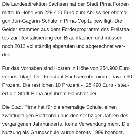
Die Lan­des­di­rek­ti­on Sach­sen hat der Stadt Pirna För­der­
e
e
­
t
a
­
n
mit­tel in Höhe von 229.410 Euro zum Ab­riss der ehe­ma­li­
n
o
i
­
m
­
­
n
­
gen Juri-​Gagarin-Schule in Pirna-​Copitz be­wil­ligt. Die
t
a
d
d
o
i
­
Gel­der stam­men aus dem För­der­pro­gramm des Frei­staa­
e
e
n
­
t
tes zur Re­vi­ta­li­sie­rung von Brach­flä­chen und müs­sen
N
N
o
i
noch 2012 voll­stän­dig ab­ge­ru­fen und ab­ge­rech­net wer­
a
a
n
­
­
­
den.
o
v
v
n
i
i
Für das Vor­ha­ben sind Kos­ten in Höhe von 254.900 Euro
­
­
ver­an­schlagt. Der Frei­staat Sach­sen über­nimmt davon 90
g
g
Pro­zent. Die rest­li­chen 10 Pro­zent - 25.490 Euro - steu­
a
a
ert die Stadt Pirna aus ihrem Haus­halt bei.
­
­
t
t
Die Stadt Pirna hat für die ehe­ma­li­ge Schu­le, einen
i
i
zweiflü­ge­li­gen Plat­ten­bau aus den sech­zi­ger Jah­ren des
­
­
o
o
ver­gan­ge­nen Jahr­hun­derts, keine Ver­wen­dung mehr. Die
n
n
Nut­zung als Grund­schu­le wurde be­reits 1999 be­en­det.