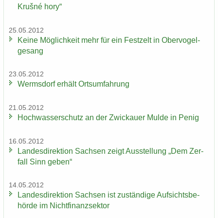
Krušné hory“
25.05.2012
Keine Mög­lich­keit mehr für ein Fest­zelt in Ober­vo­gel­
ge­sang
23.05.2012
Werms­dorf er­hält Orts­um­fah­rung
21.05.2012
Hoch­was­ser­schutz an der Zwi­ckau­er Mulde in Penig
16.05.2012
Lan­des­di­rek­ti­on Sach­sen zeigt Aus­stel­lung „Dem Zer­
fall Sinn geben“
14.05.2012
Lan­des­di­rek­ti­on Sach­sen ist zu­stän­di­ge Auf­sichts­be­
hör­de im Nicht­fi­nanz­sek­tor