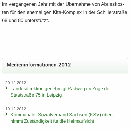
im ver­gan­ge­nen Jahr mit der Über­nah­me von Ab­riss­kos­
ten für den ehe­ma­li­gen Kita-​Komplex in der Schil­ler­stra­ße
68 und 80 un­ter­stützt.
Me­di­en­in­for­ma­tio­nen 2012
20.12.2012
Lan­des­di­rek­ti­on ge­neh­migt Rad­weg im Zuge der
Staat­stra­ße 75 in Leip­zig
19.12.2012
Kom­mu­na­ler So­zi­al­ver­band Sach­sen (KSV) über­
nimmt Zu­stän­dig­keit für die Heim­auf­sicht