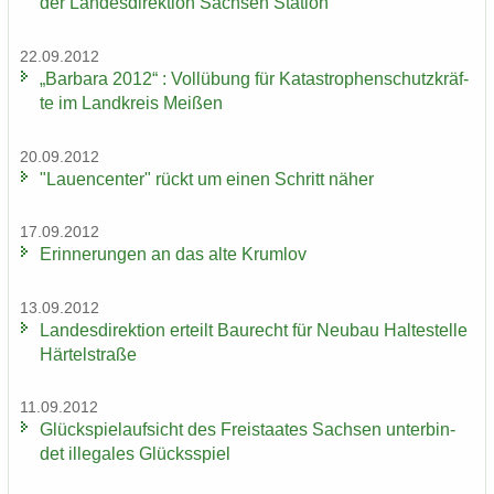
der Lan­des­di­rek­ti­on Sach­sen Sta­ti­on
22.09.2012
„Bar­ba­ra 2012“ : Voll­übung für Ka­ta­stro­phen­schutz­kräf­
te im Land­kreis Mei­ßen
20.09.2012
"Lau­en­cen­ter" rückt um einen Schritt näher
17.09.2012
Er­in­ne­run­gen an das alte Krum­lov
13.09.2012
Lan­des­di­rek­ti­on er­teilt Bau­recht für Neu­bau Hal­te­stel­le
Här­tel­stra­ße
11.09.2012
Glück­spiel­auf­sicht des Frei­staa­tes Sach­sen un­ter­bin­
det il­le­ga­les Glücks­spiel