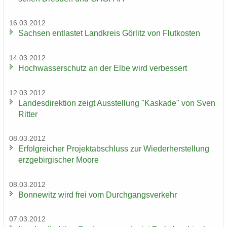
16.03.2012
Sach­sen ent­las­tet Land­kreis Gör­litz von Flut­kos­ten
14.03.2012
Hoch­was­ser­schutz an der Elbe wird ver­bes­sert
12.03.2012
Lan­des­di­rek­ti­on zeigt Aus­stel­lung "Kas­ka­de" von Sven
Rit­ter
08.03.2012
Er­folg­rei­cher Pro­jekt­ab­schluss zur Wie­der­her­stel­lung
erz­ge­bir­gi­scher Moore
08.03.2012
Bon­ne­witz wird frei vom Durch­gangs­ver­kehr
07.03.2012