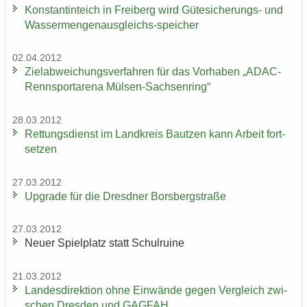
Kon­stan­tin­teich in Frei­berg wird Gütesicherungs-​ und
Wassermengenausgleichs-​speicher
02.04.2012
Ziel­ab­wei­chungs­ver­fah­ren für das Vor­ha­ben „ADAC-​
Rennsportarena Mülsen-​Sachsenring“
28.03.2012
Ret­tungs­dienst im Land­kreis Baut­zen kann Ar­beit fort­
set­zen
27.03.2012
Up­grade für die Dresd­ner Borsberg­stra­ße
27.03.2012
Neuer Spiel­platz statt Schul­rui­ne
21.03.2012
Lan­des­di­rek­ti­on ohne Ein­wän­de gegen Ver­gleich zwi­
schen Dres­den und GAG­FAH