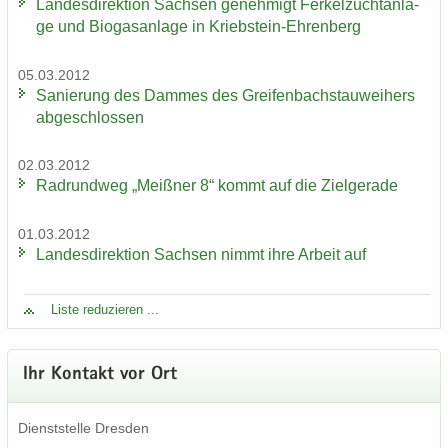
Lan­des­di­rek­ti­on Sach­sen ge­neh­migt Fer­kel­zucht­an­la­
ge und Bio­gas­an­la­ge in Kriebstein-​Ehrenberg
05.03.2012
Sa­nie­rung des Dam­mes des Grei­fen­bach­stau­wei­hers
ab­ge­schlos­sen
02.03.2012
Rad­rund­weg „Meiß­ner 8“ kommt auf die Ziel­ge­ra­de
01.03.2012
Lan­des­di­rek­ti­on Sach­sen nimmt ihre Ar­beit auf
Liste re­du­zie­ren ...
Ihr Kon­takt vor Ort
Dienst­stel­le Dres­den