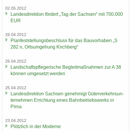
02.05.2012
Lan­des­di­rek­ti­on för­dert „Tag der Sach­sen“ mit 700.000
EUR
26.04.2012
Plan­fest­stel­lungs­be­schluss für das Bau­vor­ha­ben „S
282 n, Orts­um­ge­hung Kirch­berg“
26.04.2012
Land­schafts­pfle­ge­ri­sche Be­gleit­maß­nah­men zur A 38
kön­nen um­ge­setzt wer­den
25.04.2012
Lan­des­di­rek­ti­on Sach­sen ge­neh­migt Gü­ter­ver­kehrs­un­
ter­neh­men Er­rich­tung eines Bahn­be­triebs­werks in
Pirna
23.04.2012
Plötz­lich in der Mo­der­ne