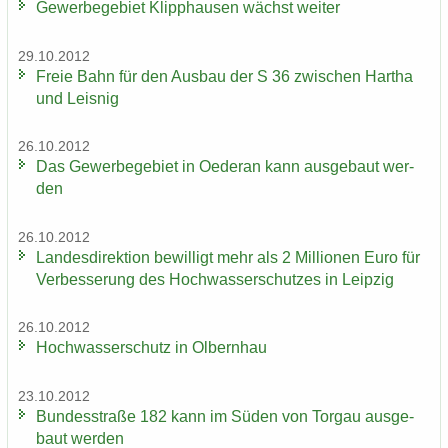
Ge­wer­be­ge­biet Klipp­hau­sen wächst wei­ter
29.10.2012
Freie Bahn für den Aus­bau der S 36 zwi­schen Har­tha
und Leis­nig
26.10.2012
Das Ge­wer­be­ge­biet in Oe­der­an kann aus­ge­baut wer­
den
26.10.2012
Lan­des­di­rek­ti­on be­wil­ligt mehr als 2 Mil­lio­nen Euro für
Ver­bes­se­rung des Hoch­was­ser­schut­zes in Leip­zig
26.10.2012
Hoch­was­ser­schutz in Ol­bern­hau
23.10.2012
Bun­des­stra­ße 182 kann im Süden von Tor­gau aus­ge­
baut wer­den