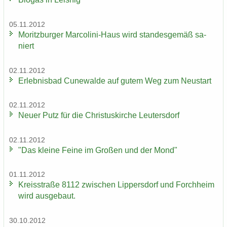
05.11.2012
Mo­ritz­bur­ger Marcolini-​Haus wird stan­des­ge­mäß sa­
niert
02.11.2012
Er­leb­nis­bad Cu­n­e­wal­de auf gutem Weg zum Neu­start
02.11.2012
Neuer Putz für die Chris­tus­kir­che Leu­ters­dorf
02.11.2012
"Das klei­ne Feine im Gro­ßen und der Mond"
01.11.2012
Kreis­stra­ße 8112 zwi­schen Lip­pers­dorf und Forch­heim
wird aus­ge­baut.
30.10.2012