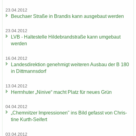
23.04.2012
Beu­cha­er Stra­ße in Bran­dis kann aus­ge­baut wer­den
23.04.2012
LVB - Hal­te­stel­le Hil­de­brand­stra­ße kann um­ge­baut
wer­den
16.04.2012
Lan­des­di­rek­ti­on ge­neh­migt wei­te­ren Aus­bau der B 180
in Ditt­manns­dorf
13.04.2012
Herrn­hu­ter „Ni­ni­ve“ macht Platz für neues Grün
04.04.2012
„Chem­nit­zer Im­pres­sio­nen" ins Bild ge­fasst von Chris­
ti­ne Kurth-​Seifert
03.04.2012