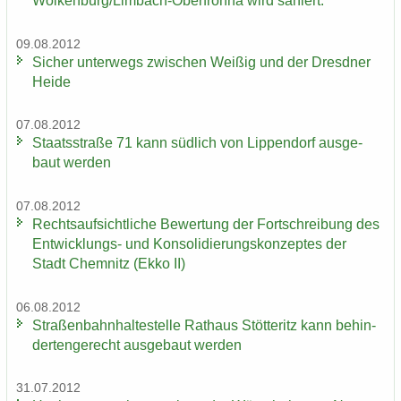
Wol­ken­burg/Limbach-​Oberfrohna wird sa­niert.
09.08.2012
Si­cher un­ter­wegs zwi­schen Wei­ßig und der Dresd­ner
Heide
07.08.2012
Staats­stra­ße 71 kann süd­lich von Lip­pen­dorf aus­ge­
baut wer­den
07.08.2012
Rechts­auf­sicht­li­che Be­wer­tung der Fort­schrei­bung des
Entwicklungs-​ und Kon­so­li­die­rungs­kon­zep­tes der
Stadt Chem­nitz (Ekko II)
06.08.2012
Stra­ßen­bahn­hal­te­stel­le Rat­haus Stöt­teritz kann be­hin­
der­ten­ge­recht aus­ge­baut wer­den
31.07.2012