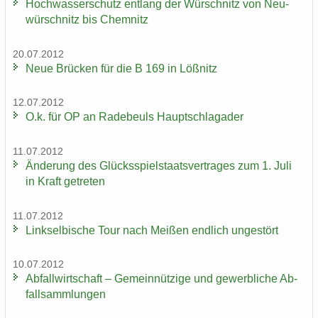
Hoch­was­ser­schutz ent­lang der Wür­schnitz von Neu­
wür­schnitz bis Chem­nitz
20.07.2012
Neue Brü­cken für die B 169 in Löß­nitz
12.07.2012
O.k. für OP an Ra­de­beuls Haupt­schlag­ader
11.07.2012
Än­de­rung des Glücks­spiel­staats­ver­tra­ges zum 1. Juli
in Kraft ge­tre­ten
11.07.2012
Linksel­bi­sche Tour nach Mei­ßen end­lich un­ge­stört
10.07.2012
Ab­fall­wirt­schaft – Ge­mein­nüt­zi­ge und ge­werb­li­che Ab­
fall­samm­lun­gen