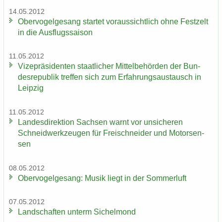
14.05.2012
Ober­vo­gel­ge­sang star­tet vor­aus­sicht­lich ohne Fest­zelt
in die Aus­flugs­sai­son
11.05.2012
Vi­ze­prä­si­den­ten staat­li­cher Mit­tel­be­hör­den der Bun­
des­re­pu­blik tref­fen sich zum Er­fah­rungs­aus­tausch in
Leip­zig
11.05.2012
Lan­des­di­rek­ti­on Sach­sen warnt vor un­si­che­ren
Schneid­werk­zeu­gen für Frei­schnei­der und Mo­tor­sen­
sen
08.05.2012
Ober­vo­gel­ge­sang: Musik liegt in der Som­mer­luft
07.05.2012
Land­schaf­ten un­term Si­chel­mond