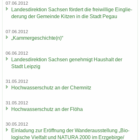
07.06.2012
Lan­des­di­rek­ti­on Sach­sen för­dert die frei­wil­li­ge Ein­glie­
de­rung der Ge­mein­de Kit­zen in die Stadt Pegau
07.06.2012
„Kam­mer­ge­schich­te(n)“
06.06.2012
Lan­des­di­rek­ti­on Sach­sen ge­neh­migt Haus­halt der
Stadt Leip­zig
31.05.2012
Hoch­was­ser­schutz an der Chem­nitz
31.05.2012
Hoch­was­ser­schutz an der Flöha
30.05.2012
Ein­la­dung zur Er­öff­nung der Wan­der­aus­stel­lung „Bio­
lo­gi­sche Viel­falt und NA­TU­RA 2000 im Erz­ge­bir­ge/