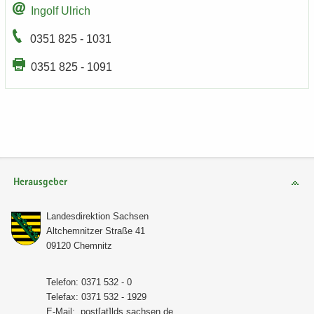
In­golf Ul­rich
0351 825 - 1031
0351 825 - 1091
Herausgeber
Lan­des­di­rek­ti­on Sach­sen
Alt­chem­nit­zer Stra­ße 41
09120 Chem­nitz
Te­le­fon: 0371 532 - 0
Te­le­fax: 0371 532 - 1929
E-​Mail:
post[at]lds.sach­sen.de