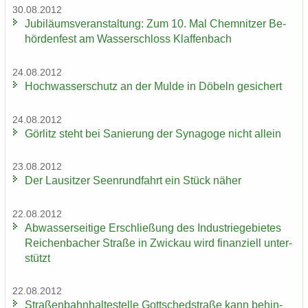
30.08.2012
Ju­bi­lä­ums­ver­an­stal­tung: Zum 10. Mal Chem­nit­zer Be­
hör­den­fest am Was­ser­schloss Klaf­fen­bach
24.08.2012
Hoch­was­ser­schutz an der Mulde in Dö­beln ge­si­chert
24.08.2012
Gör­litz steht bei Sa­nie­rung der Syn­ago­ge nicht al­lein
23.08.2012
Der Lau­sit­zer Seen­rund­fahrt ein Stück näher
22.08.2012
Ab­was­ser­sei­ti­ge Er­schlie­ßung des In­dus­trie­ge­bie­tes
Rei­chen­ba­cher Stra­ße in Zwi­ckau wird fi­nan­zi­ell un­ter­
stützt
22.08.2012
Stra­ßen­bahn­hal­te­stel­le Gott­sched­stra­ße kann be­hin­