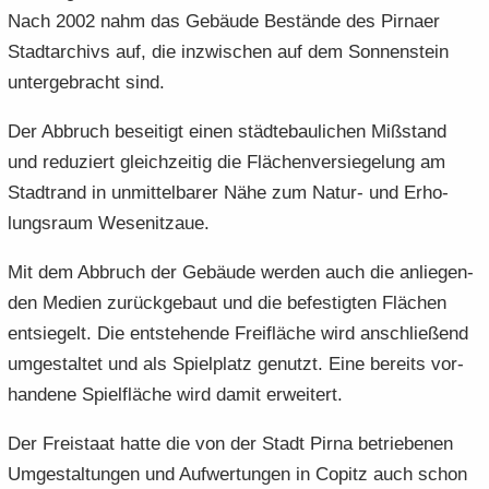
Nach 2002 nahm das Ge­bäu­de Be­stän­de des Pirna­er
Stadt­ar­chivs auf, die in­zwi­schen auf dem Son­nen­stein
un­ter­ge­bracht sind.
Der Ab­bruch be­sei­tigt einen städ­te­bau­li­chen Miß­stand
und re­du­ziert gleich­zei­tig die Flä­chen­ver­sie­ge­lung am
Stadt­rand in un­mit­tel­ba­rer Nähe zum Natur-​ und Er­ho­
lungs­raum We­se­nitzaue.
Mit dem Ab­bruch der Ge­bäu­de wer­den auch die an­lie­gen­
den Me­di­en zu­rück­ge­baut und die be­fes­tig­ten Flä­chen
ent­sie­gelt. Die ent­ste­hen­de Frei­flä­che wird an­schlie­ßend
um­ge­stal­tet und als Spiel­platz ge­nutzt. Eine be­reits vor­
han­de­ne Spiel­flä­che wird damit er­wei­tert.
Der Frei­staat hatte die von der Stadt Pirna be­trie­be­nen
Um­ge­stal­tun­gen und Auf­wer­tun­gen in Co­pitz auch schon