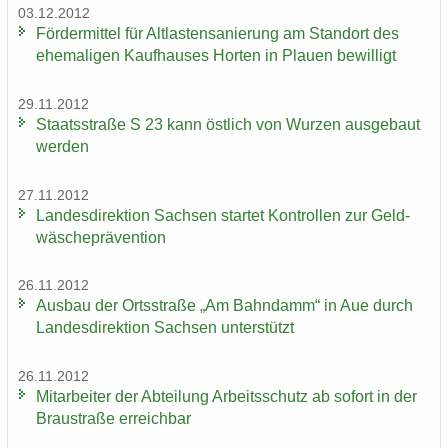
03.12.2012
För­der­mit­tel für Alt­las­ten­sa­nie­rung am Stand­ort des
ehe­ma­li­gen Kauf­hau­ses Hor­ten in Plau­en be­wil­ligt
29.11.2012
Staats­stra­ße S 23 kann öst­lich von Wur­zen aus­ge­baut
wer­den
27.11.2012
Lan­des­di­rek­ti­on Sach­sen star­tet Kon­trol­len zur Geld­
wä­sche­prä­ven­ti­on
26.11.2012
Aus­bau der Orts­stra­ße „Am Bahn­damm“ in Aue durch
Lan­des­di­rek­ti­on Sach­sen un­ter­stützt
26.11.2012
Mit­ar­bei­ter der Ab­tei­lung Ar­beits­schutz ab so­fort in der
Brau­stra­ße er­reich­bar