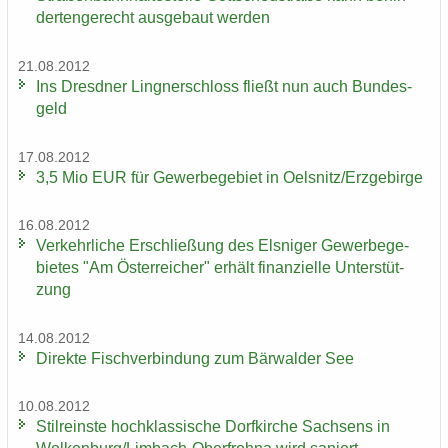
der­ten­ge­recht aus­ge­baut wer­den
21.08.2012
Ins Dresd­ner Ling­ner­schloss fließt nun auch Bun­des­
geld
17.08.2012
3,5 Mio EUR für Ge­wer­be­ge­biet in Oels­nitz/Erz­ge­bir­ge
16.08.2012
Ver­kehr­li­che Er­schlie­ßung des Els­ni­ger Ge­wer­be­ge­
bie­tes "Am Ös­ter­rei­cher" er­hält fi­nan­zi­el­le Un­ter­stüt­
zung
14.08.2012
Di­rek­te Fisch­ver­bin­dung zum Bär­wal­der See
10.08.2012
Stil­reins­te hoch­klas­si­sche Dorf­kir­che Sach­sens in