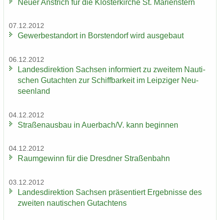
Neuer An­strich für die Klos­ter­kir­che St. Ma­ri­enstern
07.12.2012
Ge­wer­be­stand­ort in Bors­ten­dorf wird aus­ge­baut
06.12.2012
Lan­des­di­rek­ti­on Sach­sen in­for­miert zu zwei­tem Nau­ti­
schen Gut­ach­ten zur Schiff­bar­keit im Leip­zi­ger Neu­
seen­land
04.12.2012
Stra­ßen­aus­bau in Au­er­bach/V. kann be­gin­nen
04.12.2012
Raum­ge­winn für die Dresd­ner Stra­ßen­bahn
03.12.2012
Lan­des­di­rek­ti­on Sach­sen prä­sen­tiert Er­geb­nis­se des
zwei­ten nau­ti­schen Gut­ach­tens