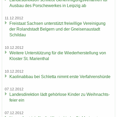
Aus­bau des Por­sche­wer­kes in Leip­zig ab
11.12.2012
Frei­staat Sach­sen un­ter­stützt frei­wil­li­ge Ver­ei­ni­gung
der Ro­land­stadt Bel­gern und der Gnei­sen­au­stadt
Schildau
10.12.2012
Wei­te­re Un­ter­stüt­zung für die Wie­der­her­stel­lung von
Klos­ter St. Ma­ri­en­thal
10.12.2012
Kao­lin­ab­bau bei Schlet­ta nimmt erste Ver­fah­rens­hür­de
07.12.2012
Lan­des­di­rek­ti­on lädt ge­hör­lo­se Kin­der zu Weih­nachts­
fei­er ein
07.12.2012