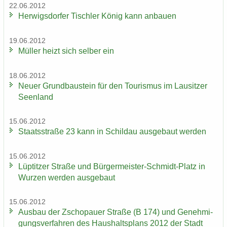
22.06.2012
Her­wigs­dor­fer Tisch­ler König kann an­bau­en
19.06.2012
Mül­ler heizt sich sel­ber ein
18.06.2012
Neuer Grund­bau­stein für den Tou­ris­mus im Lau­sit­zer
Se­en­land
15.06.2012
Staats­stra­ße 23 kann in Schildau aus­ge­baut wer­den
15.06.2012
Lüp­tit­zer Stra­ße und Bürgermeister-​Schmidt-Platz in
Wur­zen wer­den aus­ge­baut
15.06.2012
Aus­bau der Zscho­pau­er Stra­ße (B 174) und Ge­neh­mi­
gungs­ver­fah­ren des Haus­halts­plans 2012 der Stadt