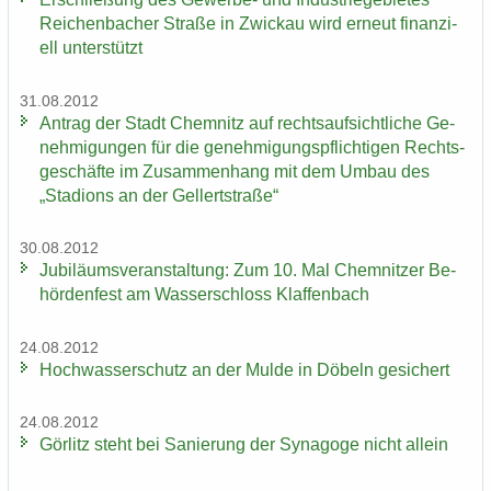
Rei­chen­ba­cher Stra­ße in Zwi­ckau wird er­neut fi­nan­zi­
ell un­ter­stützt
31.08.2012
An­trag der Stadt Chem­nitz auf rechts­auf­sicht­li­che Ge­
neh­mi­gun­gen für die ge­neh­mi­gungs­pflich­ti­gen Rechts­
ge­schäf­te im Zu­sam­men­hang mit dem Umbau des
„Sta­di­ons an der Gel­lert­stra­ße“
30.08.2012
Ju­bi­lä­ums­ver­an­stal­tung: Zum 10. Mal Chem­nit­zer Be­
hör­den­fest am Was­ser­schloss Klaf­fen­bach
24.08.2012
Hoch­was­ser­schutz an der Mulde in Dö­beln ge­si­chert
24.08.2012
Gör­litz steht bei Sa­nie­rung der Syn­ago­ge nicht al­lein