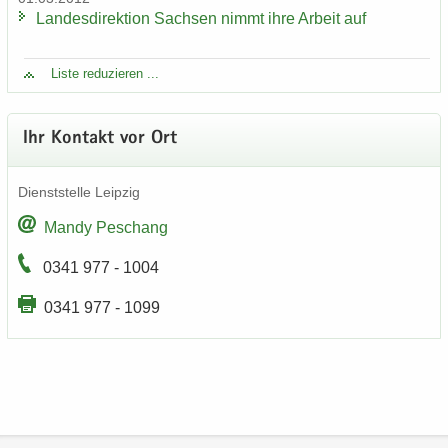
Lan­des­di­rek­ti­on Sach­sen nimmt ihre Ar­beit auf
Liste re­du­zie­ren ...
Ihr Kon­takt vor Ort
Dienst­stel­le Leip­zig
Mandy Peschang
0341 977 - 1004
0341 977 - 1099