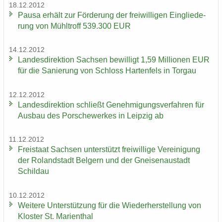
18.12.2012
Pausa er­hält zur För­de­rung der frei­wil­li­gen Ein­glie­de­
rung von Mühl­troff 539.300 EUR
14.12.2012
Lan­des­di­rek­ti­on Sach­sen be­wil­ligt 1,59 Mil­lio­nen EUR
für die Sa­nie­rung von Schloss Har­ten­fels in Tor­gau
12.12.2012
Lan­des­di­rek­ti­on schließt Ge­neh­mi­gungs­ver­fah­ren für
Aus­bau des Por­sche­wer­kes in Leip­zig ab
11.12.2012
Frei­staat Sach­sen un­ter­stützt frei­wil­li­ge Ver­ei­ni­gung
der Ro­land­stadt Bel­gern und der Gnei­sen­au­stadt
Schildau
10.12.2012
Wei­te­re Un­ter­stüt­zung für die Wie­der­her­stel­lung von
Klos­ter St. Ma­ri­en­thal