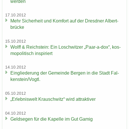
wer­den
17.10.2012
Mehr Si­cher­heit und Kom­fort auf der Dresd­ner Al­bert­
brü­cke
15.10.2012
Wolff & Reichs­tein: Ein Losch­wit­zer „Paar-​a-dox“, kos­
mo­po­li­tisch in­spi­riert
14.10.2012
Ein­glie­de­rung der Ge­mein­de Ber­gen in die Stadt Fal­
ken­stein/Vogtl.
05.10.2012
„Er­leb­nis­welt Krausch­witz“ wird at­trak­ti­ver
04.10.2012
Geld­se­gen für die Ka­pel­le im Gut Gamig