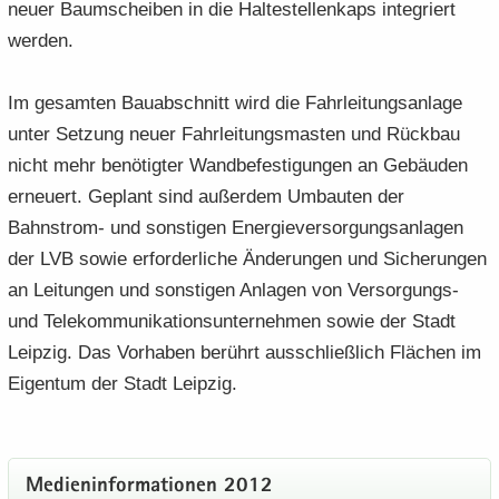
neuer Baum­schei­ben in die Hal­te­stel­len­kaps in­te­griert
wer­den.
Im ge­sam­ten Bau­ab­schnitt wird die Fahr­lei­tungs­an­la­ge
unter Set­zung neuer Fahr­lei­tungs­mas­ten und Rück­bau
nicht mehr be­nö­tig­ter Wand­be­fes­ti­gun­gen an Ge­bäu­den
er­neu­ert. Ge­plant sind au­ßer­dem Um­bau­ten der
Bahnstrom-​ und sons­ti­gen En­er­gie­ver­sor­gungs­an­la­gen
der LVB sowie er­for­der­li­che Än­de­run­gen und Si­che­run­gen
an Lei­tun­gen und sons­ti­gen An­la­gen von Versorgungs-​
und Te­le­kom­mu­ni­ka­ti­ons­un­ter­neh­men sowie der Stadt
Leip­zig. Das Vor­ha­ben be­rührt aus­schließ­lich Flä­chen im
Ei­gen­tum der Stadt Leip­zig.
Me­di­en­in­for­ma­tio­nen 2012