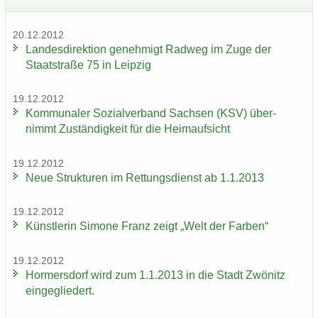
20.12.2012
Lan­des­di­rek­ti­on ge­neh­migt Rad­weg im Zuge der
Staat­stra­ße 75 in Leip­zig
19.12.2012
Kom­mu­na­ler So­zi­al­ver­band Sach­sen (KSV) über­
nimmt Zu­stän­dig­keit für die Heim­auf­sicht
19.12.2012
Neue Struk­tu­ren im Ret­tungs­dienst ab 1.1.2013
19.12.2012
Künst­le­rin Si­mo­ne Franz zeigt „Welt der Far­ben“
19.12.2012
Hor­mers­dorf wird zum 1.1.2013 in die Stadt Zwö­nitz
ein­ge­glie­dert.