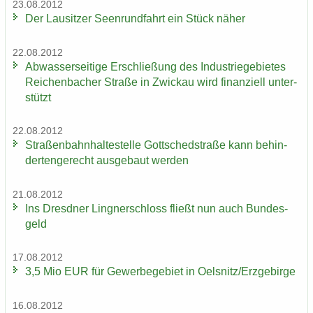
23.08.2012
Der Lau­sit­zer Seen­rund­fahrt ein Stück näher
22.08.2012
Ab­was­ser­sei­ti­ge Er­schlie­ßung des In­dus­trie­ge­bie­tes
Rei­chen­ba­cher Stra­ße in Zwi­ckau wird fi­nan­zi­ell un­ter­
stützt
22.08.2012
Stra­ßen­bahn­hal­te­stel­le Gott­sched­stra­ße kann be­hin­
der­ten­ge­recht aus­ge­baut wer­den
21.08.2012
Ins Dresd­ner Ling­ner­schloss fließt nun auch Bun­des­
geld
17.08.2012
3,5 Mio EUR für Ge­wer­be­ge­biet in Oels­nitz/Erz­ge­bir­ge
16.08.2012