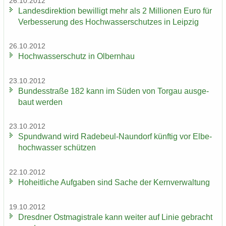
26.10.2012
Lan­des­di­rek­ti­on be­wil­ligt mehr als 2 Mil­lio­nen Euro für
Ver­bes­se­rung des Hoch­was­ser­schut­zes in Leip­zig
26.10.2012
Hoch­was­ser­schutz in Ol­bern­hau
23.10.2012
Bun­des­stra­ße 182 kann im Süden von Tor­gau aus­ge­
baut wer­den
23.10.2012
Spund­wand wird Radebeul-​Naundorf künf­tig vor El­be­
hoch­was­ser schüt­zen
22.10.2012
Ho­heit­li­che Auf­ga­ben sind Sache der Kern­ver­wal­tung
19.10.2012
Dresd­ner Ost­ma­gis­tra­le kann wei­ter auf Linie ge­bracht