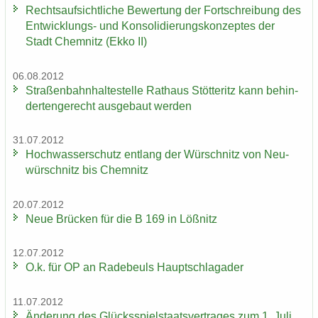
Rechts­auf­sicht­li­che Be­wer­tung der Fort­schrei­bung des
Entwicklungs-​ und Kon­so­li­die­rungs­kon­zep­tes der
Stadt Chem­nitz (Ekko II)
06.08.2012
Stra­ßen­bahn­hal­te­stel­le Rat­haus Stöt­teritz kann be­hin­
der­ten­ge­recht aus­ge­baut wer­den
31.07.2012
Hoch­was­ser­schutz ent­lang der Wür­schnitz von Neu­
wür­schnitz bis Chem­nitz
20.07.2012
Neue Brü­cken für die B 169 in Löß­nitz
12.07.2012
O.k. für OP an Ra­de­beuls Haupt­schlag­ader
11.07.2012
Än­de­rung des Glücks­spiel­staats­ver­tra­ges zum 1. Juli