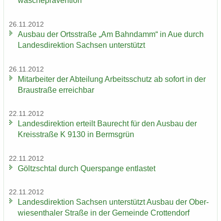
wä­sche­prä­ven­ti­on
26.11.2012
Aus­bau der Orts­stra­ße „Am Bahn­damm“ in Aue durch
Lan­des­di­rek­ti­on Sach­sen un­ter­stützt
26.11.2012
Mit­ar­bei­ter der Ab­tei­lung Ar­beits­schutz ab so­fort in der
Brau­stra­ße er­reich­bar
22.11.2012
Lan­des­di­rek­ti­on er­teilt Bau­recht für den Aus­bau der
Kreis­stra­ße K 9130 in Berms­grün
22.11.2012
Göltzsch­tal durch Quer­span­ge ent­las­tet
22.11.2012
Lan­des­di­rek­ti­on Sach­sen un­ter­stützt Aus­bau der Ober­
wie­sen­tha­ler Stra­ße in der Ge­mein­de Crot­ten­dorf