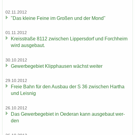
02.11.2012
"Das klei­ne Feine im Gro­ßen und der Mond"
01.11.2012
Kreis­stra­ße 8112 zwi­schen Lip­pers­dorf und Forch­heim
wird aus­ge­baut.
30.10.2012
Ge­wer­be­ge­biet Klipp­hau­sen wächst wei­ter
29.10.2012
Freie Bahn für den Aus­bau der S 36 zwi­schen Har­tha
und Leis­nig
26.10.2012
Das Ge­wer­be­ge­biet in Oe­der­an kann aus­ge­baut wer­
den