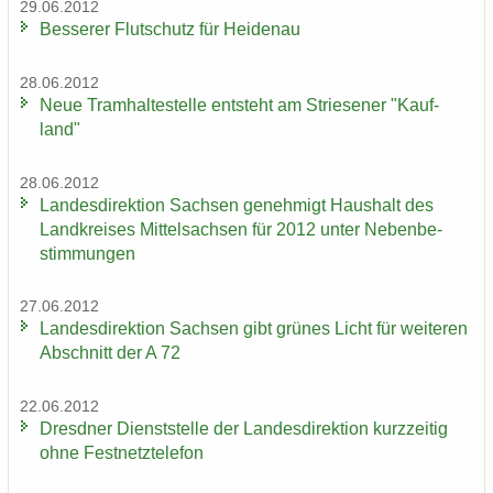
29.06.2012
Bes­se­rer Flut­schutz für Hei­den­au
28.06.2012
Neue Tram­hal­te­stel­le ent­steht am Strie­se­ner "Kauf­
land"
28.06.2012
Lan­des­di­rek­ti­on Sach­sen ge­neh­migt Haus­halt des
Land­krei­ses Mit­tel­sach­sen für 2012 unter Ne­ben­be­
stim­mun­gen
27.06.2012
Lan­des­di­rek­ti­on Sach­sen gibt grü­nes Licht für wei­te­ren
Ab­schnitt der A 72
22.06.2012
Dresd­ner Dienst­stel­le der Lan­des­di­rek­ti­on kurz­zei­tig
ohne Fest­netz­te­le­fon