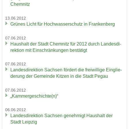
Chem­nitz
13.06.2012
Grü­nes Licht für Hoch­was­ser­schutz in Fran­ken­berg
07.06.2012
Haus­halt der Stadt Chem­nitz für 2012 durch Lan­des­di­
rek­ti­on mit Ein­schrän­kun­gen be­stä­tigt
07.06.2012
Lan­des­di­rek­ti­on Sach­sen för­dert die frei­wil­li­ge Ein­glie­
de­rung der Ge­mein­de Kit­zen in die Stadt Pegau
07.06.2012
„Kam­mer­ge­schich­te(n)“
06.06.2012
Lan­des­di­rek­ti­on Sach­sen ge­neh­migt Haus­halt der
Stadt Leip­zig