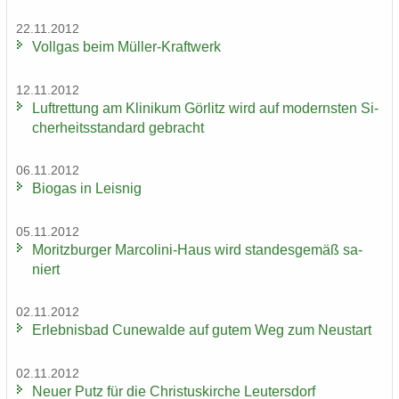
22.11.2012
Voll­gas beim Müller-​Kraftwerk
12.11.2012
Luft­ret­tung am Kli­ni­kum Gör­litz wird auf mo­derns­ten Si­
cher­heits­stan­dard ge­bracht
06.11.2012
Bio­gas in Leis­nig
05.11.2012
Mo­ritz­bur­ger Marcolini-​Haus wird stan­des­ge­mäß sa­
niert
02.11.2012
Er­leb­nis­bad Cu­n­e­wal­de auf gutem Weg zum Neu­start
02.11.2012
Neuer Putz für die Chris­tus­kir­che Leu­ters­dorf