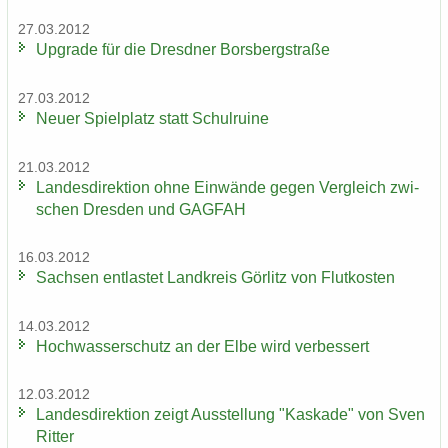
27.03.2012
Up­grade für die Dresd­ner Borsberg­stra­ße
27.03.2012
Neuer Spiel­platz statt Schul­rui­ne
21.03.2012
Lan­des­di­rek­ti­on ohne Ein­wän­de gegen Ver­gleich zwi­
schen Dres­den und GAG­FAH
16.03.2012
Sach­sen ent­las­tet Land­kreis Gör­litz von Flut­kos­ten
14.03.2012
Hoch­was­ser­schutz an der Elbe wird ver­bes­sert
12.03.2012
Lan­des­di­rek­ti­on zeigt Aus­stel­lung "Kas­ka­de" von Sven
Rit­ter