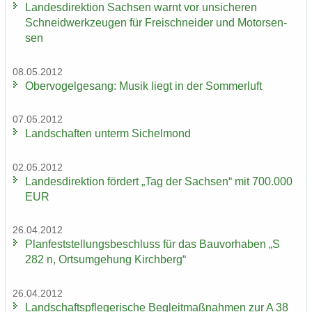
Lan­des­di­rek­ti­on Sach­sen warnt vor un­si­che­ren
Schneid­werk­zeu­gen für Frei­schnei­der und Mo­tor­sen­
sen
08.05.2012
Ober­vo­gel­ge­sang: Musik liegt in der Som­mer­luft
07.05.2012
Land­schaf­ten un­term Si­chel­mond
02.05.2012
Lan­des­di­rek­ti­on för­dert „Tag der Sach­sen“ mit 700.000
EUR
26.04.2012
Plan­fest­stel­lungs­be­schluss für das Bau­vor­ha­ben „S
282 n, Orts­um­ge­hung Kirch­berg“
26.04.2012
Land­schafts­pfle­ge­ri­sche Be­gleit­maß­nah­men zur A 38