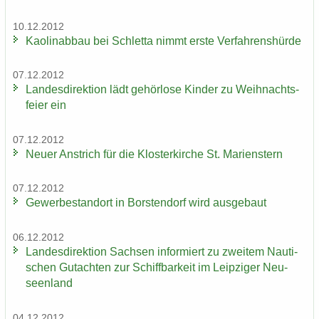
10.12.2012
Kao­lin­ab­bau bei Schlet­ta nimmt erste Ver­fah­rens­hür­de
07.12.2012
Lan­des­di­rek­ti­on lädt ge­hör­lo­se Kin­der zu Weih­nachts­
fei­er ein
07.12.2012
Neuer An­strich für die Klos­ter­kir­che St. Ma­ri­enstern
07.12.2012
Ge­wer­be­stand­ort in Bors­ten­dorf wird aus­ge­baut
06.12.2012
Lan­des­di­rek­ti­on Sach­sen in­for­miert zu zwei­tem Nau­ti­
schen Gut­ach­ten zur Schiff­bar­keit im Leip­zi­ger Neu­
seen­land
04.12.2012