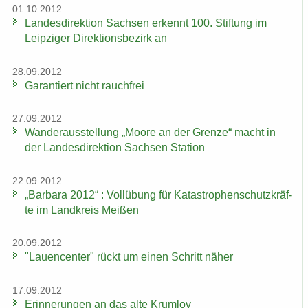
01.10.2012
Lan­des­di­rek­ti­on Sach­sen er­kennt 100. Stif­tung im
Leip­zi­ger Di­rek­ti­ons­be­zirk an
28.09.2012
Ga­ran­tiert nicht rauch­frei
27.09.2012
Wan­der­aus­stel­lung „Moore an der Gren­ze“ macht in
der Lan­des­di­rek­ti­on Sach­sen Sta­ti­on
22.09.2012
„Bar­ba­ra 2012“ : Voll­übung für Ka­ta­stro­phen­schutz­kräf­
te im Land­kreis Mei­ßen
20.09.2012
"Lau­en­cen­ter" rückt um einen Schritt näher
17.09.2012
Er­in­ne­run­gen an das alte Krum­lov