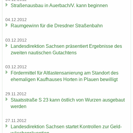
Stra­ßen­aus­bau in Au­er­bach/V. kann be­gin­nen
04.12.2012
Raum­ge­winn für die Dresd­ner Stra­ßen­bahn
03.12.2012
Lan­des­di­rek­ti­on Sach­sen prä­sen­tiert Er­geb­nis­se des
zwei­ten nau­ti­schen Gut­ach­tens
03.12.2012
För­der­mit­tel für Alt­las­ten­sa­nie­rung am Stand­ort des
ehe­ma­li­gen Kauf­hau­ses Hor­ten in Plau­en be­wil­ligt
29.11.2012
Staats­stra­ße S 23 kann öst­lich von Wur­zen aus­ge­baut
wer­den
27.11.2012
Lan­des­di­rek­ti­on Sach­sen star­tet Kon­trol­len zur Geld­