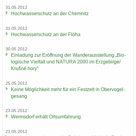
31.05.2012
Hoch­was­ser­schutz an der Chem­nitz
31.05.2012
Hoch­was­ser­schutz an der Flöha
30.05.2012
Ein­la­dung zur Er­öff­nung der Wan­der­aus­stel­lung „Bio­
lo­gi­sche Viel­falt und NA­TU­RA 2000 im Erz­ge­bir­ge/
Krušné hory“
25.05.2012
Keine Mög­lich­keit mehr für ein Fest­zelt in Ober­vo­gel­
ge­sang
23.05.2012
Werms­dorf er­hält Orts­um­fah­rung
21.05.2012