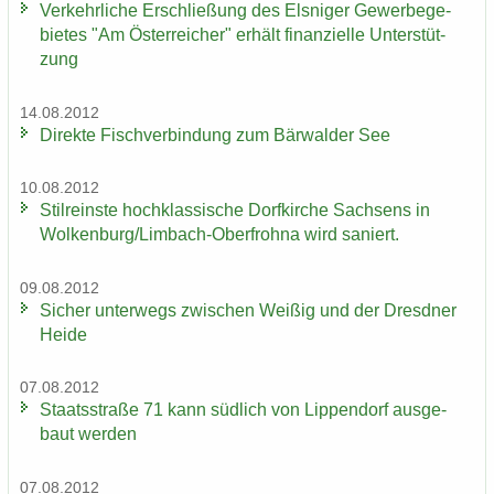
Ver­kehr­li­che Er­schlie­ßung des Els­ni­ger Ge­wer­be­ge­
bie­tes "Am Ös­ter­rei­cher" er­hält fi­nan­zi­el­le Un­ter­stüt­
zung
14.08.2012
Di­rek­te Fisch­ver­bin­dung zum Bär­wal­der See
10.08.2012
Stil­reins­te hoch­klas­si­sche Dorf­kir­che Sach­sens in
Wol­ken­burg/Limbach-​Oberfrohna wird sa­niert.
09.08.2012
Si­cher un­ter­wegs zwi­schen Wei­ßig und der Dresd­ner
Heide
07.08.2012
Staats­stra­ße 71 kann süd­lich von Lip­pen­dorf aus­ge­
baut wer­den
07.08.2012