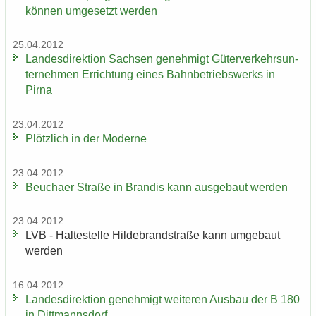
kön­nen um­ge­setzt wer­den
25.04.2012
Lan­des­di­rek­ti­on Sach­sen ge­neh­migt Gü­ter­ver­kehrs­un­
ter­neh­men Er­rich­tung eines Bahn­be­triebs­werks in
Pirna
23.04.2012
Plötz­lich in der Mo­der­ne
23.04.2012
Beu­cha­er Stra­ße in Bran­dis kann aus­ge­baut wer­den
23.04.2012
LVB - Hal­te­stel­le Hil­de­brand­stra­ße kann um­ge­baut
wer­den
16.04.2012
Lan­des­di­rek­ti­on ge­neh­migt wei­te­ren Aus­bau der B 180
in Ditt­manns­dorf