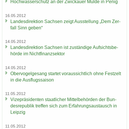
Hoch­was­ser­schutz an der Zwi­ckau­er Mulde in Penig
16.05.2012
Lan­des­di­rek­ti­on Sach­sen zeigt Aus­stel­lung „Dem Zer­
fall Sinn geben“
14.05.2012
Lan­des­di­rek­ti­on Sach­sen ist zu­stän­di­ge Auf­sichts­be­
hör­de im Nicht­fi­nanz­sek­tor
14.05.2012
Ober­vo­gel­ge­sang star­tet vor­aus­sicht­lich ohne Fest­zelt
in die Aus­flugs­sai­son
11.05.2012
Vi­ze­prä­si­den­ten staat­li­cher Mit­tel­be­hör­den der Bun­
des­re­pu­blik tref­fen sich zum Er­fah­rungs­aus­tausch in
Leip­zig
11.05.2012