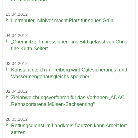
13.04.2012
Herrn­hu­ter „Ni­ni­ve“ macht Platz für neues Grün
04.04.2012
„Chem­nit­zer Im­pres­sio­nen" ins Bild ge­fasst von Chris­
ti­ne Kurth-​Seifert
03.04.2012
Kon­stan­tin­teich in Frei­berg wird Gütesicherungs-​ und
Wassermengenausgleichs-​speicher
02.04.2012
Ziel­ab­wei­chungs­ver­fah­ren für das Vor­ha­ben „ADAC-​
Rennsportarena Mülsen-​Sachsenring“
28.03.2012
Ret­tungs­dienst im Land­kreis Baut­zen kann Ar­beit fort­
set­zen