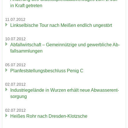
in Kraft ge­tre­ten
11.07.2012
Linksel­bi­sche Tour nach Mei­ßen end­lich un­ge­stört
10.07.2012
Ab­fall­wirt­schaft – Ge­mein­nüt­zi­ge und ge­werb­li­che Ab­
fall­samm­lun­gen
05.07.2012
Plan­fest­stel­lungs­be­schluss Penig C
02.07.2012
In­dus­trie­ge­län­de in Wur­zen er­hält neue Ab­was­ser­ent­
sor­gung
02.07.2012
Hei­ßes Rohr nach Dresden-​Klotzsche