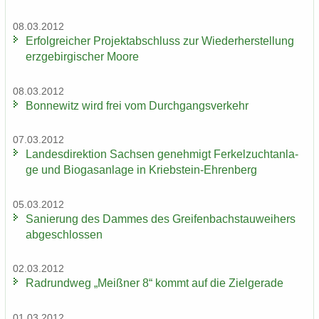
08.03.2012
Er­folg­rei­cher Pro­jekt­ab­schluss zur Wie­der­her­stel­lung
erz­ge­bir­gi­scher Moore
08.03.2012
Bon­ne­witz wird frei vom Durch­gangs­ver­kehr
07.03.2012
Lan­des­di­rek­ti­on Sach­sen ge­neh­migt Fer­kel­zucht­an­la­
ge und Bio­gas­an­la­ge in Kriebstein-​Ehrenberg
05.03.2012
Sa­nie­rung des Dam­mes des Grei­fen­bach­stau­wei­hers
ab­ge­schlos­sen
02.03.2012
Rad­rund­weg „Meiß­ner 8“ kommt auf die Ziel­ge­ra­de
01.03.2012