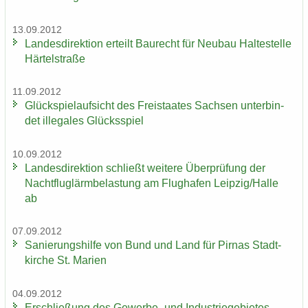
13.09.2012
Lan­des­di­rek­ti­on er­teilt Bau­recht für Neu­bau Hal­te­stel­le
Här­tel­stra­ße
11.09.2012
Glück­spiel­auf­sicht des Frei­staa­tes Sach­sen un­ter­bin­
det il­le­ga­les Glücks­spiel
10.09.2012
Lan­des­di­rek­ti­on schließt wei­te­re Über­prü­fung der
Nacht­flug­lärm­be­las­tung am Flug­ha­fen Leip­zig/Halle
ab
07.09.2012
Sa­nie­rungs­hil­fe von Bund und Land für Pirnas Stadt­
kir­che St. Ma­ri­en
04.09.2012
Er­schlie­ßung des Gewerbe-​ und In­dus­trie­ge­bie­tes